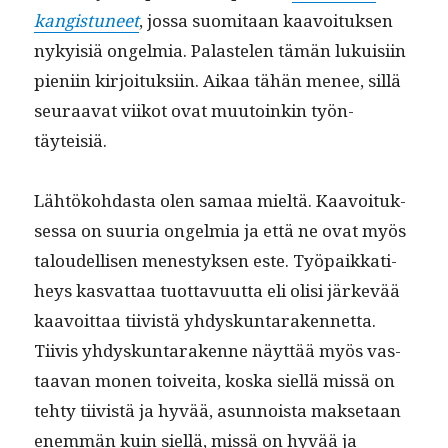
kangis­tuneet
, jos­sa suomi­taan kaavoituk­sen
nyky­isiä ongelmia. Palaste­len tämän lukuisi­in
pieni­in kir­joituk­si­in. Aikaa tähän menee, sil­lä
seu­raa­vat viikot ovat muu­toinkin työn­
täyteisiä.
Lähtöko­hdas­ta olen samaa mieltä. Kaavoituk­
ses­sa on suuria ongelmia ja että ne ovat myös
taloudel­lisen men­estyk­sen este. Työ­paikkati­
heys kas­vat­taa tuot­tavu­ut­ta eli olisi järkevää
kaavoit­taa tiivistä yhdyskun­taraken­net­ta.
Tiivis yhdyskun­tarakenne näyt­tää myös vas­
taa­van mon­en toivei­ta, kos­ka siel­lä mis­sä on
tehty tiivistä ja hyvää, asun­noista mak­se­taan
enem­män kuin siel­lä, mis­sä on hyvää ja