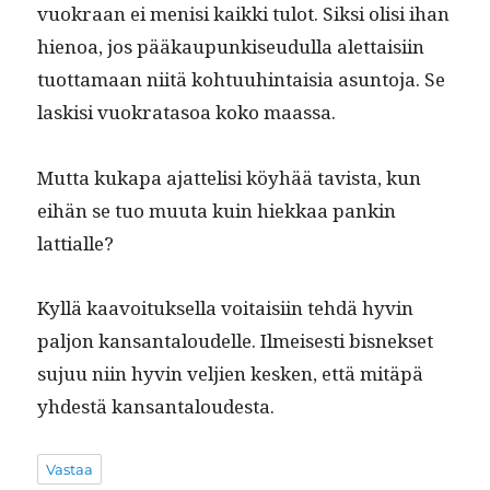
vuokraan ei menisi kaik­ki tulot. Sik­si olisi ihan
hienoa, jos pääkaupunkiseudul­la alet­taisi­in
tuot­ta­maan niitä kohtu­uhin­taisia asun­to­ja. Se
lask­isi vuokrata­soa koko maassa.
Mut­ta kuka­pa ajat­telisi köy­hää tavista, kun
eihän se tuo muu­ta kuin hiekkaa pankin
lattialle?
Kyl­lä kaavoituk­sel­la voitaisi­in tehdä hyvin
paljon kansan­taloudelle. Ilmeis­es­ti bis­nek­set
sujuu niin hyvin veljien kesken, että mitäpä
yhdestä kansantaloudesta.
Vastaa