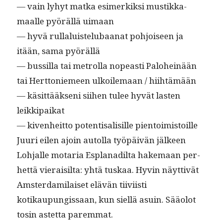
— vain lyhyt mat­ka esimerkik­si mustikka­
maalle pyöräl­lä uimaan
— hyvä rul­laluis­telubaanat pohjoiseen ja
itään, sama pyörällä
— bus­sil­la tai metrol­la nopeasti Palo­heinään
tai Hert­toniemeen ulkoile­maan / hiihtämään
— käsit­tääk­seni siihen tulee hyvät las­ten
leikkipaikat
— kiven­heit­to poten­ti­sal­isille pientoimistoille
Juuri eilen ajoin autol­la työpäivän jäl­keen
Loh­jalle motaria Esplanadil­ta hake­maan per­
het­tä vieraisil­ta: yhtä tuskaa. Hyvin näyt­tivät
Ams­ter­dami­laiset elävän tiivi­isti
kotikaupungis­saan, kun siel­lä asuin. Sääolot
tosin astet­ta paremmat.