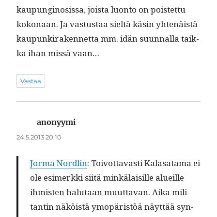
kaupungi­nosis­sa, joista luon­to on pois­tet­tu
kokon­aan. Ja vas­tus­taa sieltä käsin yht­enäistä
kaupunki­raken­net­ta mm. idän suun­nal­la taik­
ka ihan mis­sä vaan…
Vastaa
anonyymi
sanoo:
24.5.2013 20:10
Jor­ma Nordlin
: Toiv­ot­tavasti Kalasa­ta­ma ei
ole esimerk­ki siitä minkälaisille alueille
ihmis­ten halu­taan muut­ta­van. Aika mil­i­
tan­tin näköistä ymopäristöä näyt­tää syn­