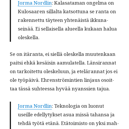
Jor­ma Nordlin
: Kalasa­ta­man ongel­ma on
Kulosaaren sil­lal­ta kat­sot­tuna se ranta on
raken­net­tu täy­teen yht­enäistä ikku­na­
seinää. Ei sel­l­aisel­la alueel­la kukaan halua
oleskella.
Se on itäran­ta, ei siel­lä oleskel­la muutenkaan
pait­si ehkä kesäisin aamu­latel­la. Län­sir­an­nat
on tarkoitet­tu oleskelu­un, ja eteläran­nat jos ei
ole työpäivä. Ehren­strömintien lin­jaus osoit­
taa tässä suh­teessa hyvää nyanssien tajua.
Jor­ma Nordlin
: Teknolo­gia on luonut
useille edel­ly­tyk­set asua mis­sä tahansa ja
tehdä työtä etänä. Etä­toimis­to on yksi mah­