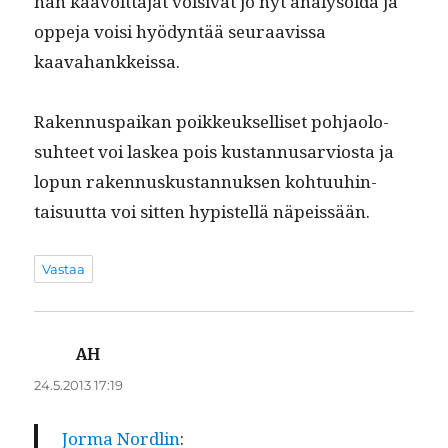
han kaavoit­ta­jat voisi­vat jo nyt analysoi­da ja
oppe­ja voisi hyö­dyn­tää seu­raavis­sa
kaavahankkeissa.
Raken­nu­s­paikan poikkeuk­sel­liset poh­jaolo­
suh­teet voi laskea pois kus­tan­nusarvios­ta ja
lop­un raken­nuskus­tan­nuk­sen kohtu­uhin­
taisu­ut­ta voi sit­ten hyp­is­tel­lä näpeissään.
Vastaa
AH
sanoo:
24.5.2013 17:19
Jor­ma Nordlin
: