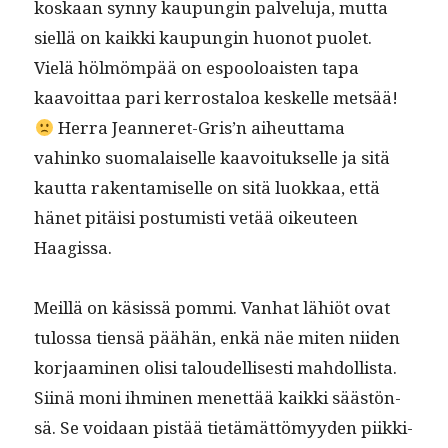
koskaan syn­ny kaupun­gin palvelu­ja, mut­ta
siel­lä on kaik­ki kaupun­gin huonot puo­let.
Vielä hölmöm­pää on espooloais­ten tapa
kaavoit­taa pari ker­rostaloa keskelle met­sää!
Her­ra Jean­neret-Gris’n aiheut­ta­ma
vahinko suo­ma­laiselle kaavoituk­selle ja sitä
kaut­ta rak­en­tamiselle on sitä luokkaa, että
hänet pitäisi pos­tu­misti vetää oikeu­teen
Haagissa.
Meil­lä on käsis­sä pom­mi. Van­hat lähiöt ovat
tulos­sa tien­sä päähän, enkä näe miten niiden
kor­jaami­nen olisi taloudel­lis­es­ti mah­dol­lista.
Siinä moni ihmi­nen menet­tää kaik­ki säästön­
sä. Se voidaan pistää tietämät­tömyy­den piikki­