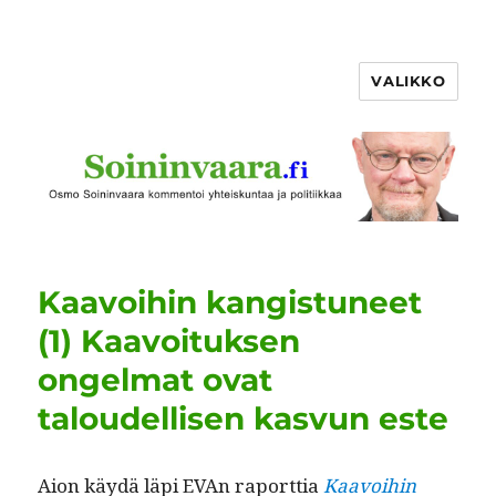
VALIKKO
Kaavoihin kangistuneet
(1) Kaavoituksen
ongelmat ovat
taloudellisen kasvun este
Aion käy­dä läpi EVAn raport­tia
Kaavoihin