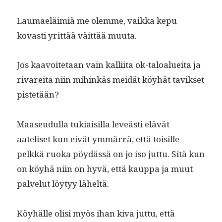
Lau­maeläim­iä me olemme, vaik­ka kepu
kovasti yrit­tää väit­tää muuta.
Jos kaavoite­taan vain kalli­ita ok-taloaluei­ta ja
rivare­i­ta niin mihinkäs mei­dät köy­hät tavikset
pistetään?
Maaseudul­la tuki­aisil­la lev­eästi elävät
aateliset kun eivät ymmär­rä, että toisille
pelkkä ruo­ka pöy­dässä on jo iso jut­tu. Sitä kun
on köy­hä niin on hyvä, että kaup­pa ja muut
palve­lut löy­tyy läheltä.
Köy­hälle olisi myös ihan kiva jut­tu, että