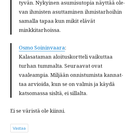
tyvän. Nykyi­nen asum­isu­topia näyt­tää ole­
van ihmis­ten asut­ta­mi­nen ihmis­tarhoi­hin
samal­la tapaa kun mik­it elävät
minkkitarhoissa.
Osmo Soin­in­vaara
:
Kalasa­ta­man aloi­tusko­rt­teli vaikut­taa
turhan tum­mal­ta. Seu­raa­vat ovat
vaaleampia. Miljään onnis­tu­mista kan­nat­
taa arvioi­da, kun se on valmis ja käy­dä
kat­so­mas­sa sisltä, ei sillalta.
Ei se väristä ole kiinni.
Vastaa