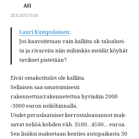
AH
sanoo:
25.5.2013 15:05
Lau­ri Kumpu­lainen
:
Jos kaavoite­taan vain kalli­ita ok-taloaluei­
ta ja rivare­i­ta niin mihinkäs mei­dät köy­hät
tavikset pistetään?
Eivät omakoti­talot ole kalliita.
Sel­l­aisen saa oma­toimis­es­ti
rakennettua/rakennetettua hyvinkin 2000
‑3000 euron neliöhinnalla.
Uudet perus­laa­tuiset ker­rostaloa­sun­not mak­
sa­vat neliöä kohden väh. 3500…4500… euroa.
Sen lisäk­si mak­se­taan ken­ties autopaikas­ta 30