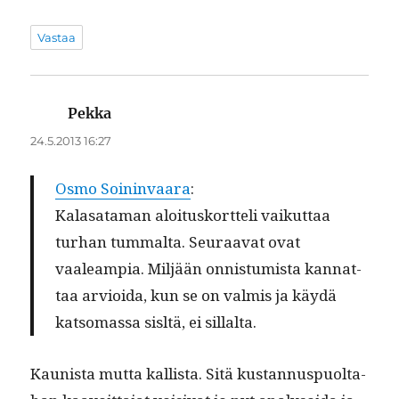
Vastaa
Pekka
sanoo:
24.5.2013 16:27
Osmo Soin­in­vaara
:
Kalasa­ta­man aloi­tusko­rt­teli vaikut­taa
turhan tum­mal­ta. Seu­raa­vat ovat
vaaleampia. Miljään onnis­tu­mista kan­nat­
taa arvioi­da, kun se on valmis ja käy­dä
kat­so­mas­sa sisltä, ei sillalta.
Kau­nista mut­ta kallista. Sitä kus­tan­nus­puolta­