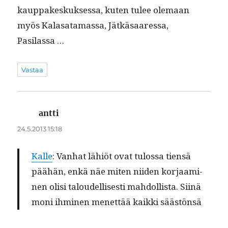
kaup­pakeskuk­ses­sa, kuten tulee ole­maan
myös Kalasa­ta­mas­sa, Jätkäsaa­res­sa,
Pasilassa …
Vastaa
antti
sanoo:
24.5.2013 15:18
Kalle
: Van­hat lähiöt ovat tulos­sa tien­sä
päähän, enkä näe miten niiden kor­jaami­
nen olisi taloudel­lis­es­ti mah­dol­lista. Siinä
moni ihmi­nen menet­tää kaik­ki säästönsä