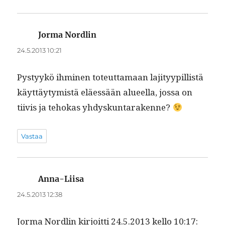
Jorma Nordlin
sanoo:
24.5.2013 10:21
Pystyykö ihmi­nen toteut­ta­maan laji­tyyp­il­listä
käyt­täy­tymistä eläessään alueel­la, jos­sa on
tiivis ja tehokas yhdyskuntarakenne?
Vastaa
Anna-Liisa
sanoo:
24.5.2013 12:38
Jor­ma Nordlin kir­joit­ti 24.5.2013 kel­lo 10:17: