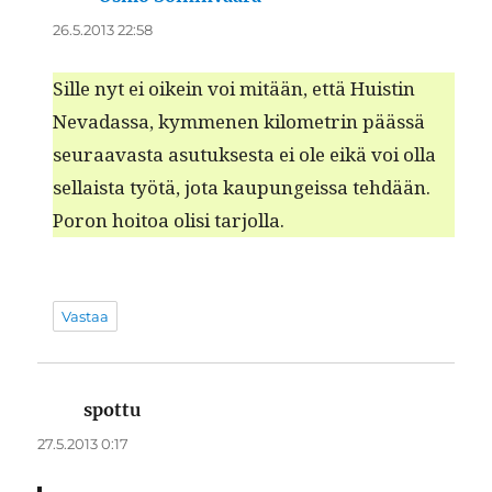
26.5.2013 22:58
Sille nyt ei oikein voi mitään, että Huistin
Nevadas­sa, kymme­nen kilo­metrin päässä
seu­raavas­ta asu­tuk­ses­ta ei ole eikä voi olla
sel­l­aista työtä, jota kaupungeis­sa tehdään.
Poron hoitoa olisi tarjolla.
Vastaa
spottu
sanoo:
27.5.2013 0:17