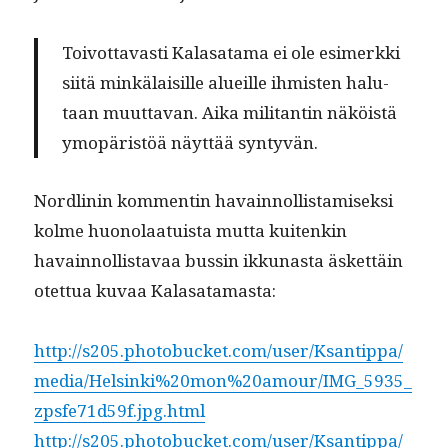
Toiv­ot­tavasti Kalasa­ta­ma ei ole esimerk­ki
siitä minkälaisille alueille ihmis­ten halu­
taan muut­ta­van. Aika mil­i­tan­tin näköistä
ymopäristöä näyt­tää syntyvän.
Nordlin­in kom­mentin havain­nol­lis­tamisek­si
kolme huono­laa­tu­ista mut­ta kuitenkin
havain­nol­lis­tavaa bussin ikku­nas­ta äsket­täin
otet­tua kuvaa Kalasatamasta:
http://s205.photobucket.com/user/Ksantippa/
media/Helsinki%20mon%20amour/IMG_5935_
zpsfe71d59f.jpg.html
http://s205.photobucket.com/user/Ksantippa/