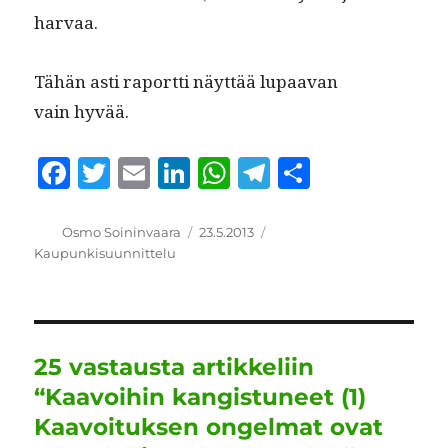
harvaa.
Tähän asti raport­ti näyt­tää lupaa­van
vain hyvää.
F
T
E
Li
W
T
S
a
w
m
n
h
el
h
c
it
ai
k
at
e
a
Kirjoittaja
Julkaistu
Kategoriat
Osmo Soininvaara
23.5.2013
Kaupunkisuunnittelu
e
te
l
e
s
g
re
b
r
d
A
r
o
I
p
a
o
n
p
m
25 vastausta artikkeliin
k
“Kaavoihin kangistuneet (1)
Kaavoituksen ongelmat ovat