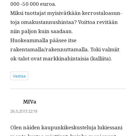
000 ‑50 000 euroa.
Mik­si tuot­ta­jat myi­sivätkään ker­rostaloa­sun­
to­ja omakus­tan­nush­in­taa? Voit­toa revitään
niin paljon kuin saadaan.
Huokeam­mal­la pääsee itse
rakentamalla/rakennuttamalla. Toki valmi­it
ok-talot ovat markki­nahin­taisia (kalli­ita).
Vastaa
MIVa
sanoo:
26.5.2013 22:19
Olen näi­den kaupunkikeskustelu­ja lukies­sani