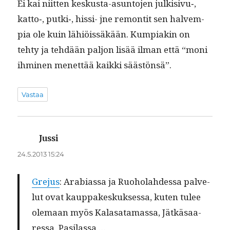
Ei kai niit­ten keskus­ta-asun­to­jen julkisivu‑,
katto‑, putki‑, hissi- jne remon­tit sen halvem­
pia ole kuin lähiöis­säkään. Kumpiakin on
tehty ja tehdään paljon lisää ilman että “moni
ihmi­nen menet­tää kaik­ki säästönsä”.
Vastaa
Jussi
sanoo:
24.5.2013 15:24
Gre­jus
: Ara­bi­as­sa ja Ruo­ho­lahdessa palve­
lut ovat kaup­pakeskuk­ses­sa, kuten tulee
ole­maan myös Kalasa­ta­mas­sa, Jätkäsaa­
res­sa, Pasilassa …