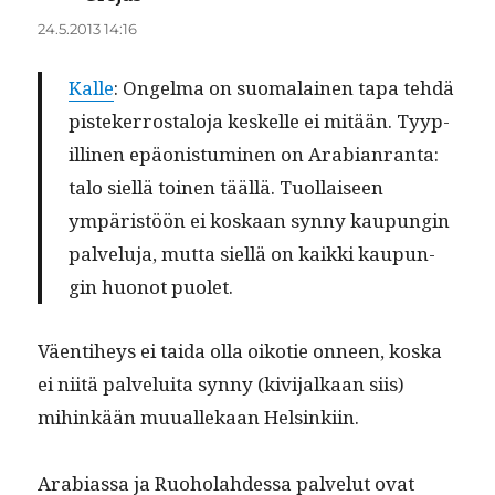
24.5.2013 14:16
Kalle
: Ongel­ma on suo­ma­lainen tapa tehdä
pis­tek­er­rostalo­ja keskelle ei mitään. Tyyp­
illi­nen epäon­is­tu­mi­nen on Ara­bi­an­ran­ta:
talo siel­lä toinen tääl­lä. Tuol­laiseen
ympäristöön ei koskaan syn­ny kaupun­gin
palvelu­ja, mut­ta siel­lä on kaik­ki kaupun­
gin huonot puolet.
Väen­ti­heys ei tai­da olla oikotie onneen, kos­ka
ei niitä palvelui­ta syn­ny (kivi­jalka­an siis)
mihinkään muuallekaan Helsinkiin.
Ara­bi­as­sa ja Ruo­ho­lahdessa palve­lut ovat