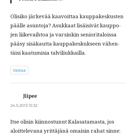
Olisiko järkevää kaavoit­taa kaup­pakeskusten
päälle asun­to­ja? Asukkaat lisäi­sivät kaup­po­
jen liike­vai­h­toa ja varsinkin senior­i­talois­sa
pääsy sisäkaut­ta kaup­pakeskuk­seen vähen­
täisi kaa­tu­misia talviliukkailla.
Vastaa
Jiipee
sanoo:
24.5.2013 15:32
Itse olisin kiin­nos­tunut Kalasa­ta­mas­ta, jos
aloit­tel­e­vana yrit­täjänä omaisin rahat sinne: