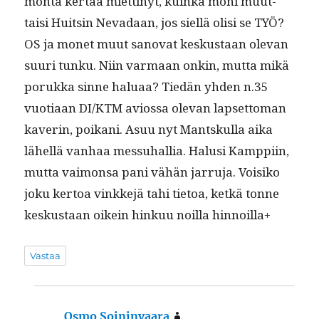
mon­ta ker­taa miet­tinyt, kuin­ka moni muut­
taisi Huitsin Nevadaan, jos siel­lä olisi se TYÖ?
OS ja mon­et muut sanovat keskus­taan ole­van
suuri tunku. Niin var­maan onkin, mut­ta mikä
poruk­ka sinne halu­aa? Tiedän yhden n.35
vuo­ti­aan DI/KTM avios­sa ole­van lapset­toman
kaverin, poikani. Asuu nyt Mantskul­la aika
lähel­lä van­haa mes­suhal­lia. Halusi Kamp­pi­in,
mut­ta vai­mon­sa pani vähän jar­ru­ja. Voisiko
joku ker­toa vinkke­jä tahi tietoa, ketkä tonne
keskus­taan oikein hinkuu noil­la hinnoilla+
Vastaa
Osmo Soininvaara
sanoo: