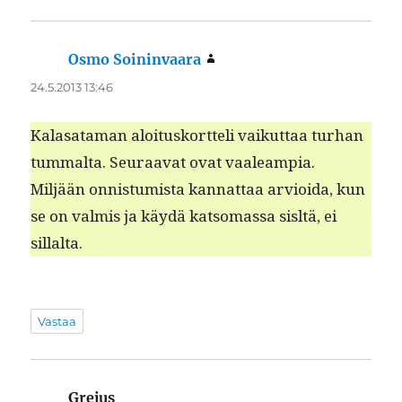
Osmo Soininvaara
sanoo:
24.5.2013 13:46
Kalasa­ta­man aloi­tusko­rt­teli vaikut­taa turhan
tum­mal­ta. Seu­raa­vat ovat vaaleampia.
Miljään onnis­tu­mista kan­nat­taa arvioi­da, kun
se on valmis ja käy­dä kat­so­mas­sa sisltä, ei
sillalta.
Vastaa
Grejus
sanoo: