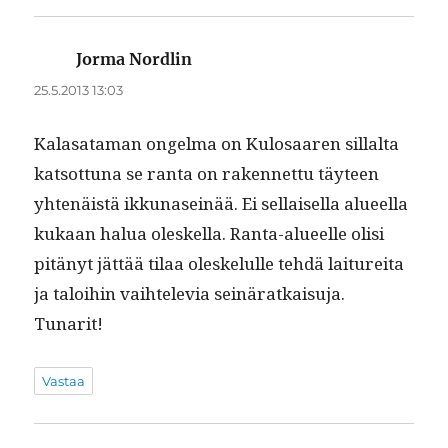
Jorma Nordlin
sanoo:
25.5.2013 13:03
Kalasa­ta­man ongel­ma on Kulosaaren sil­lal­ta
kat­sot­tuna se ranta on raken­net­tu täy­teen
yht­enäistä ikku­na­seinää. Ei sel­l­aisel­la alueel­la
kukaan halua oleskel­la. Ranta-alueelle olisi
pitänyt jät­tää tilaa oleskelulle tehdä lai­ture­i­ta
ja taloi­hin vai­htele­via seinäratkaisu­ja.
Tunarit!
Vastaa