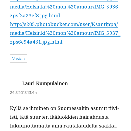
media/Helsinki%20mon%20amour/IMG_5936_
zpsf3a23ef8.jpg.html
http://s205.photobucket.com/user/Ksantippa/
media/Helsinki%20mon%20amour/IMG_5937_
zps6e94a431.jpg.html
Vastaa
Lauri Kumpulainen
sanoo:
24.5.2013 13:44
Kyl­lä se ihmi­nen on Suomes­sakin asunut tiivi­
isti, tätä suurten ikälu­okkien hairah­dus­ta
luku­unot­ta­mat­ta aina rautakaudelta saakka.