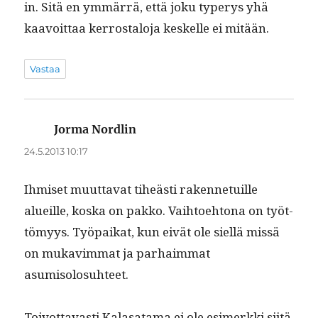
in. Sitä en ymmär­rä, että joku type­r­ys yhä
kaavoit­taa ker­rostalo­ja keskelle ei mitään.
Vastaa
Jorma Nordlin
sanoo:
24.5.2013 10:17
Ihmiset muut­ta­vat tiheästi raken­ne­tu­ille
alueille, kos­ka on pakko. Vai­h­toe­htona on työt­
tömyys. Työ­paikat, kun eivät ole siel­lä mis­sä
on mukav­im­mat ja parhaim­mat
asumisolosuhteet.
Toiv­ot­tavasti Kalasa­ta­ma ei ole esimerk­ki siitä