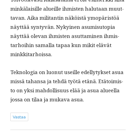
minkälaisille alueille ihmis­ten halu­taan muut­
ta­van. Aika mil­i­tan­tin näköistä ymopäristöä
näyt­tää syn­tyvän. Nykyi­nen asum­isu­topia
näyt­tää ole­van ihmis­ten asut­ta­mi­nen ihmis­
tarhoi­hin samal­la tapaa kun mik­it elävät
minkkitarhoissa.
Teknolo­gia on luonut useille edel­ly­tyk­set asua
mis­sä tahansa ja tehdä työtä etänä. Etä­toimis­
to on yksi mah­dol­lisu­us elää ja asua alueel­la
jos­sa on tilaa ja muka­va asua.
Vastaa