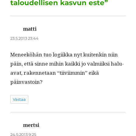
taloudellisen kasvun este”
matti
sanoo:
23.5.2013 23:44
Meneeköhän tuo logi­ik­ka nyt kuitenkin niin
päin, että sinne mihin kaik­ki jo valmi­ik­si halu­
a­vat, raken­netaan “tiivi­im­min” eikä
päinvastoin?
Vastaa
mertsi
sanoo:
24.5.2013 9:25