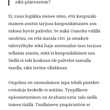
eikä päinvastoin?
Ei, vaan logi­ik­ka menee siten, että kaupunki­
mainen asu­tus tar­joaa kaupunki­maisen asu­
tuk­sen hyvät palve­lut. Se mikä Osmol­ta välil­lä
uno­htuu, on että mata­la rivi- ja omakoti­
talovyöhyke sekä haja-asu­tusalue taas tar­joaa
sel­l­aisia asioi­ta, mitä ei kaupunki­lainen saa.
Siel­lä ei toki koskaan ole palve­lut samal­la
tasol­la, eikä tavitse ollakkaan.
Ongel­ma on suo­ma­lainen tapa tehdä pis­tek­er­
rostalo­ja keskelle ei mitään. Tyyp­illi­nen
epäon­is­tu­mi­nen on Ara­bi­an­ran­ta: talo siel­lä
toinen tääl­lä. Tuol­laiseen ympäristöön ei