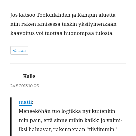
Jos kat­soo Töölön­lah­den ja Kampin aluet­ta
niin rak­en­tamises­sa tuskin yksi­tyi­nenkään
kaavoitus voi tuot­taa huonom­paa tulosta.
Vastaa
Kalle
sanoo:
24.5.2013 10:06
mat­ti
:
Meneeköhän tuo logi­ik­ka nyt kuitenkin
niin päin, että sinne mihin kaik­ki jo valmi­
ik­si halu­a­vat, raken­netaan “tiivi­im­min”