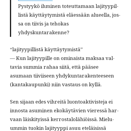
Pystyykö ihmi­nen toteut­ta­maan laji­tyyp­il­
listä käyt­täy­tymistä eläessään alueel­la, jos­
sa on tiivis ja tehokas
yhdyskuntarakenne?
“laji­tyyp­il­listä käyttäytymistä”
— Kun laji­tyyp­ille on omi­naista mak­saa val­
tavia sum­mia rahaa siitä, että pääsee
asumaan tiivi­iseen yhdykun­tarak­en­teeseen
(kan­takaupun­ki) niin vas­taus on kyllä.
Sen sijaan edes vihre­itä luon­toak­tivis­te­ja ei
innos­ta asum­i­nen ekokäytävien vier­essä har­
vaan läiski­tyis­sä ker­rostalolähiöis­sä. Mielu­
um­min tuokin laji­tyyp­pi asuu eteläi­sis­sä