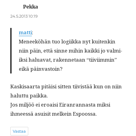
Pekka
sanoo:
24.5.2013 10:19
mat­ti
:
Meneeköhän tuo logi­ik­ka nyt kuitenkin
niin päin, että sinne mihin kaik­ki jo valmi­
ik­si halu­a­vat, raken­netaan “tiivi­im­min”
eikä päinvastoin?
Kask­isaar­ta pitäisi sit­ten tiivistää kun on niin
halut­tu paikka.
Jos miljöö ei eroaisi Eiran­ran­nas­ta mik­si
ihmeessä asu­isit melkein Espoossa.
Vastaa