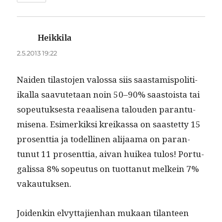
Heikkila
sanoo:
2.5.2013 19:22
Naiden tilas­to­jen val­os­sa siis saas­tamis­poli­ti­
ikalla saavute­taan noin 50–90% saas­toista tai
sopeu­tuk­ses­ta reaalise­na talouden paran­tu­
mise­na. Esimerkik­si kreikas­sa on saastet­ty 15
pros­ent­tia ja todel­li­nen ali­jaa­ma on paran­
tunut 11 pros­ent­tia, aivan huikea tulos! Por­tu­
galis­sa 8% sopeu­tus on tuot­tanut melkein 7%
vakautuksen.
Joidenkin elvyt­ta­jien­han mukaan tilanteen