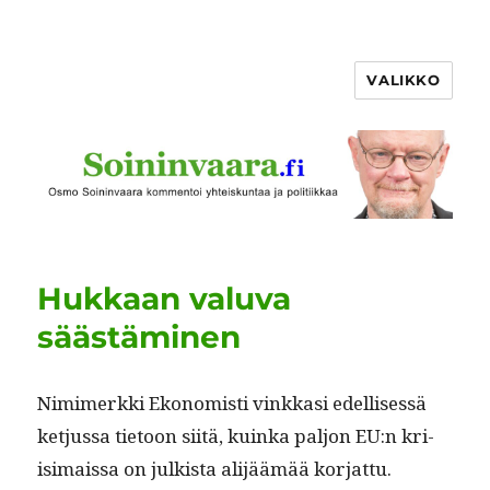
VALIKKO
Hukkaan valuva
säästäminen
Nim­imerk­ki Ekon­o­misti vinkkasi edel­lisessä
ketjus­sa tietoon siitä, kuin­ka paljon EU:n kri­
isi­mais­sa on julk­ista ali­jäämää kor­jat­tu.