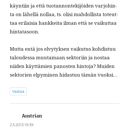
käyn­ti­in ja että tuotan­non­tek­i­jöi­den var­jo­hin­
ta on lähel­lä nol­laa, ts. olisi mah­dol­lista toteut­
taa eri­laisia han­kkei­ta ilman että se vaikut­taa
hintatasoon.
Mut­ta entä jos elvy­tyk­sen vaiku­tus kohdis­tuu
taloudessa muu­ta­maan sek­tori­in ja nos­taa
niiden käyt­tämien panos­ten hin­to­ja? Muiden
sek­to­rien elpymi­nen hidas­tuu tämän vuoksi…
Vastaa
Austrian
sanoo:
2.5.2013 19:39