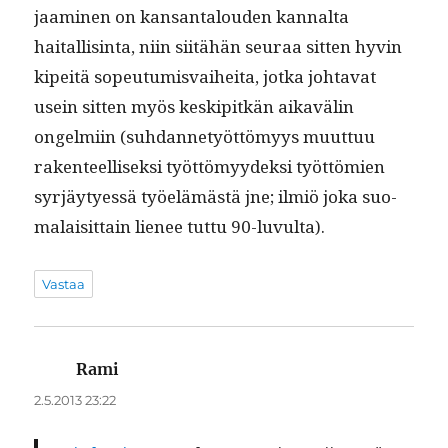
jaami­nen on kansan­talouden kannal­ta
haitallis­in­ta, niin siitähän seu­raa sit­ten hyvin
kipeitä sopeu­tu­mis­vai­hei­ta, jot­ka johta­vat
usein sit­ten myös keskip­itkän aikavälin
ongelmi­in (suh­dan­netyöt­tömyys muut­tuu
rak­en­teel­lisek­si työt­tömyy­dek­si työt­tömien
syr­jäy­tyessä työelämästä jne; ilmiö joka suo­
ma­laisit­tain lie­nee tut­tu 90-luvulta).
Vastaa
Rami
sanoo:
2.5.2013 23:22