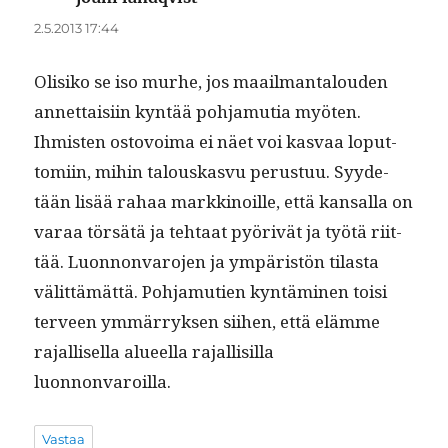
2.5.2013 17:44
Olisiko se iso murhe, jos maail­man­talouden
annet­taisi­in kyn­tää poh­ja­mu­tia myöten.
Ihmis­ten ostovoima ei näet voi kas­vaa lop­ut­
tomi­in, mihin talouskasvu perus­tuu. Syy­de­
tään lisää rahaa markki­noille, että kansal­la on
varaa törsätä ja tehtaat pyörivät ja työtä riit­
tää. Luon­non­va­ro­jen ja ympäristön tilas­ta
välit­tämät­tä. Poh­ja­mu­tien kyn­tämi­nen toisi
ter­veen ymmär­ryk­sen siihen, että elämme
rajal­lisel­la alueel­la rajal­lisil­la
luonnonvaroilla.
Vastaa