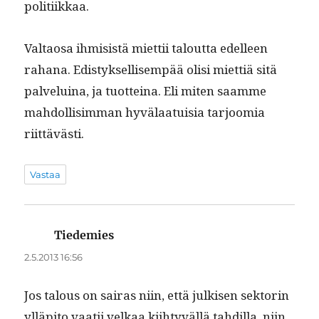
politiikkaa.
Val­taosa ihmi­sistä miet­tii talout­ta edelleen
rahana. Edis­tyk­sel­lisem­pää olisi miet­tiä sitä
palveluina, ja tuot­teina. Eli miten saamme
mah­dol­lisim­man hyvälaa­tu­isia tar­joo­mia
riittävästi.
Vastaa
Tiedemies
sanoo:
2.5.2013 16:56
Jos talous on sairas niin, että julkisen sek­torin
ylläpi­to vaatii velkaa kiihtyväl­lä tahdil­la, niin..