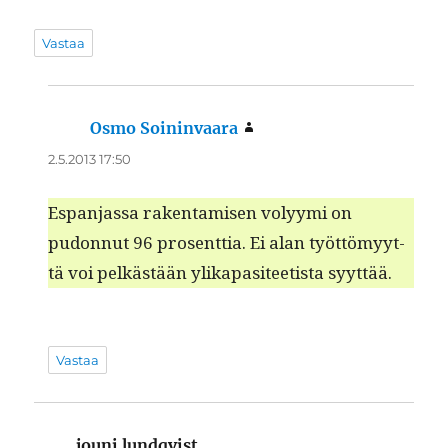
Vastaa
Osmo Soininvaara
sanoo:
2.5.2013 17:50
Espan­jas­sa rak­en­tamisen volyy­mi on
pudon­nut 96 pros­ent­tia. Ei alan työt­tömyyt­
tä voi pelkästään ylika­p­a­siteetista syyttää.
Vastaa
jouni lundqvist
sanoo: