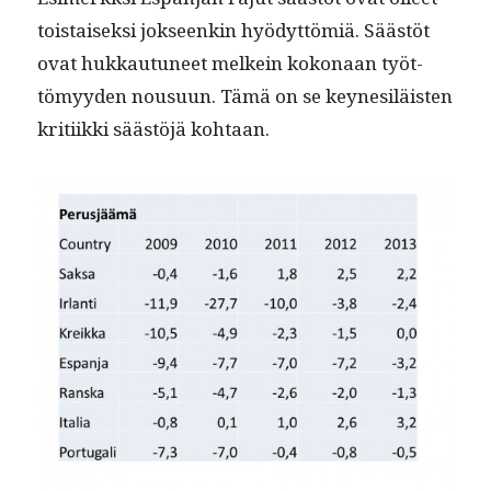
tois­taisek­si jok­seenkin hyödyt­tömiä. Säästöt
ovat hukkau­tuneet melkein kokon­aan työt­
tömyy­den nousu­un. Tämä on se key­ne­siläis­ten
kri­ti­ik­ki säästöjä kohtaan.