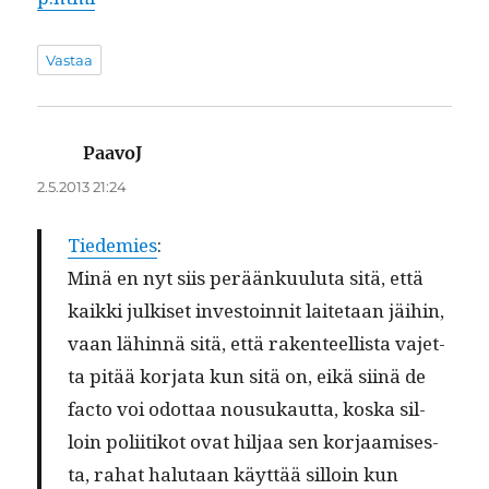
Vastaa
PaavoJ
sanoo:
2.5.2013 21:24
Tiedemies
:
Minä en nyt siis peräänku­u­lu­ta sitä, että
kaik­ki julkiset investoin­nit laite­taan jäi­hin,
vaan lähin­nä sitä, että rak­en­teel­lista vajet­
ta pitää kor­ja­ta kun sitä on, eikä siinä de
fac­to voi odot­taa nousukaut­ta, kos­ka sil­
loin poli­itikot ovat hil­jaa sen kor­jaamis­es­
ta, rahat halu­taan käyt­tää sil­loin kun