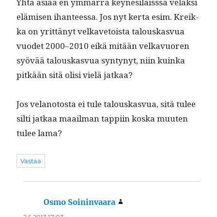
Yhtä asi­aa en ymmär­rä key­ne­siläisssä velak­si
elämisen ihanteessa. Jos nyt ker­ta esim. Kreik­
ka on yrit­tänyt velka­ve­toista talouskasvua
vuodet 2000–2010 eikä mitään velka­vuoren
syövää talouskasvua syn­tynyt, niin kuin­ka
pitkään sitä olisi vielä jatkaa?
Jos velan­oto­s­ta ei tule talouskasvua, sitä tulee
silti jatkaa maail­man tap­pi­in kos­ka muuten
tulee lama?
Vastaa
Osmo Soininvaara
sanoo:
2.5.2013 17:03