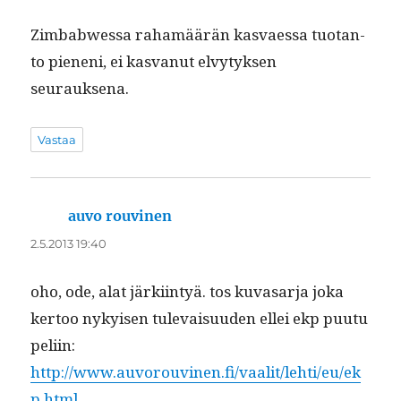
Zim­bab­wes­sa rahamäärän kas­vaes­sa tuotan­
to pieneni, ei kas­vanut elvy­tyk­sen
seurauksena.
Vastaa
auvo rouvinen
sanoo:
2.5.2013 19:40
oho, ode, alat järki­in­tyä. tos kuvasar­ja joka
ker­too nykyisen tule­vaisu­u­den ellei ekp puu­tu
peliin:
http://www.auvorouvinen.fi/vaalit/lehti/eu/ek
p.html