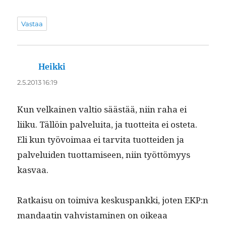
Vastaa
Heikki
sanoo:
2.5.2013 16:19
Kun velkainen val­tio säästää, niin raha ei
liiku. Täl­löin palvelui­ta, ja tuot­tei­ta ei oste­ta.
Eli kun työvoimaa ei tarvi­ta tuot­tei­den ja
palvelu­iden tuot­tamiseen, niin työt­tömyys
kasvaa.
Ratkaisu on toimi­va keskus­pank­ki, joten EKP:n
man­daatin vahvis­t­a­mi­nen on oikeaa