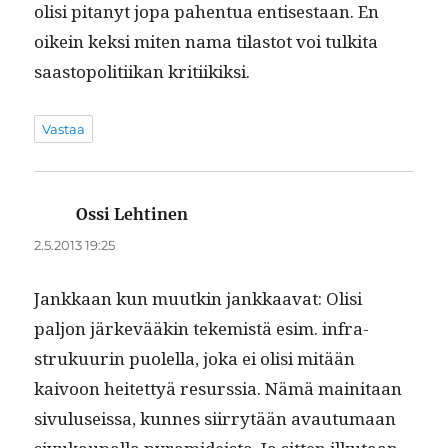
olisi pitanyt jopa pahen­tua entis­es­taan. En
oikein kek­si miten nama tilas­tot voi tulki­ta
saastopoli­ti­ikan kritiikiksi.
Vastaa
Ossi Lehtinen
sanoo:
2.5.2013 19:25
Jankkaan kun muutkin jankkaa­vat: Olisi
paljon järkevääkin tekemistä esim. infra­
struku­urin puolel­la, joka ei olisi mitään
kaivoon heit­et­tyä resurssia. Nämä maini­taan
sivu­lu­seis­sa, kunnes siir­ry­tään avau­tu­maan