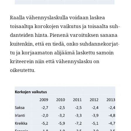
Raal­la vähen­nys­laskul­la voidaan laskea
toisaaltqa koroko­jen vaiku­tus ja toisaal­ta suh­
dan­tei­den hin­ta. Pienenä varoituk­sen sanana
kuitenkin, että en tiedä, onko suh­dan­neko­r­jat­
tu ja kor­jaam­a­ton ali­jäämä las­ket­tu samoin
kri­teere­in niin että vähen­nys­lasku on
oikeutettu.