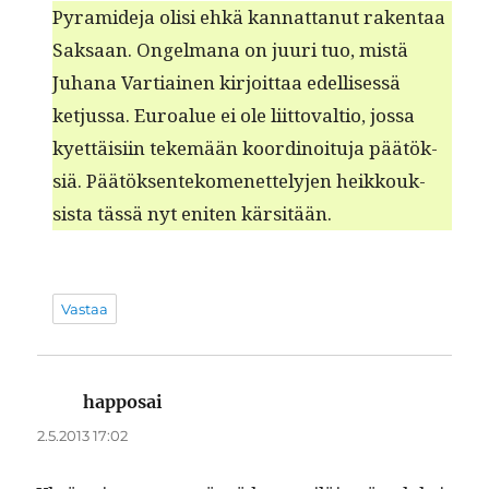
Pyra­mide­ja olisi ehkä kan­nat­tanut rak­en­taa
Sak­saan. Ongel­mana on juuri tuo, mis­tä
Juhana Var­ti­ainen kir­joit­taa edel­lisessä
ketjus­sa. Euroalue ei ole liit­to­val­tio, jos­sa
kyet­täisi­in tekemään koordi­noitu­ja päätök­
siä. Päätök­sen­tekomenet­te­ly­jen heikkouk­
sista tässä nyt eniten kärsitään.
Vastaa
happosai
sanoo:
2.5.2013 17:02