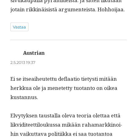
sivukau­pal­la pyra­mideista. Ja sit­ten ilku­taan
jotain rikkinäi­sistä argu­menteista. Hohhoijaa.
Vastaa
Austrian
sanoo:
2.5.2013 19:37
Ei se itseai­heutet­tu deflaa­tio tietysti mitään
herkkua ole ja menetet­ty tuotan­to on oikea
kustannus.
Elvy­tyk­sen taustal­la ole­va teo­ria olet­taa että
lik­vidi­teet­tiloukus­sa mikään rahamarkki­noi­
hin vaikut­ta­va poli­ti­ik­ka ei saa tuotan­toa