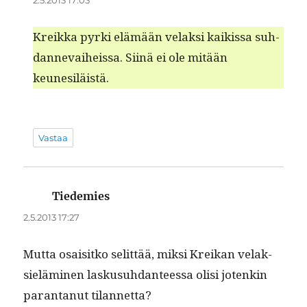
Kreik­ka pyr­ki elämään velak­si kaikissa suh­
dan­nevai­heis­sa. Siinä ei ole mitään
keunesiläistä.
Vastaa
Tiedemies
sanoo:
2.5.2013 17:27
Mut­ta osaisitko selit­tää, mik­si Kreikan velak­
sielämi­nen laskusuh­dan­teessa olisi jotenkin
paran­tanut tilannetta?