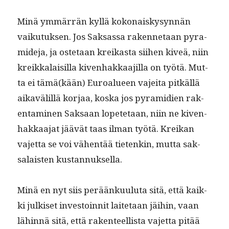
Minä ymmär­rän kyl­lä kokon­aiskysyn­nän
vaiku­tuk­sen. Jos Sak­sas­sa raken­netaan pyra­
mide­ja, ja oste­taan kreikas­ta siihen kiveä, niin
kreikkalaisil­la kiven­hakkaa­jil­la on työtä. Mut­
ta ei tämä(kään) Euroalueen vajei­ta pitkäl­lä
aikavälil­lä kor­jaa, kos­ka jos pyra­mi­di­en rak­
en­t­a­mi­nen Sak­saan lopete­taan, niin ne kiven­
hakkaa­jat jäävät taas ilman työtä. Kreikan
vajet­ta se voi vähen­tää tietenkin, mut­ta sak­
salais­ten kustannuksella.
Minä en nyt siis peräänku­u­lu­ta sitä, että kaik­
ki julkiset investoin­nit laite­taan jäi­hin, vaan
lähin­nä sitä, että rak­en­teel­lista vajet­ta pitää