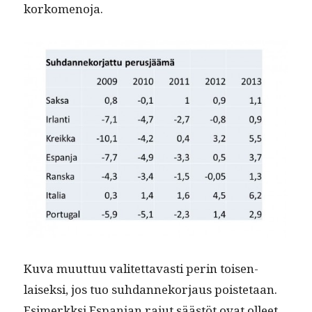
korkomenoja.
Kuva muut­tuu valitet­tavasti perin toisen­
laisek­si, jos tuo suh­dan­neko­r­jaus pois­te­taan.
Esimerkksi Espan­jan rajut säästöt ovat olleet