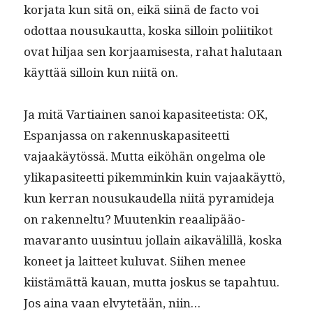
kor­ja­ta kun sitä on, eikä siinä de fac­to voi
odot­taa nousukaut­ta, kos­ka sil­loin poli­itikot
ovat hil­jaa sen kor­jaamis­es­ta, rahat halu­taan
käyt­tää sil­loin kun niitä on.
Ja mitä Var­ti­ainen sanoi kap­a­siteetista: OK,
Espan­jas­sa on raken­nuska­p­a­siteet­ti
vajaakäytössä. Mut­ta eiköhän ongel­ma ole
ylika­p­a­siteet­ti pikem­minkin kuin vajaakäyt­tö,
kun ker­ran nousukaudel­la niitä pyra­mide­ja
on raken­nel­tu? Muutenkin reaalipääo­
mavaran­to uus­in­tuu jol­lain aikavälil­lä, kos­ka
koneet ja lait­teet kulu­vat. Siihen menee
kiistämät­tä kauan, mut­ta joskus se tapah­tuu.
Jos aina vaan elvytetään, niin…