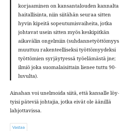
kor­jaami­nen on kansan­talouden kannal­ta
haitallis­in­ta, niin siitähän seu­raa sit­ten
hyvin kipeitä sopeu­tu­mis­vai­hei­ta, jot­ka
johta­vat usein sit­ten myös keskip­itkän
aikavälin ongelmi­in (suh­dan­netyöt­tömyys
muut­tuu rak­en­teel­lisek­si työt­tömyy­dek­si
työt­tömien syr­jäy­tyessä työelämästä jne;
ilmiö joka suo­ma­laisit­tain lie­nee tut­tu 90-
luvulta).
Aina­han voi unel­moi­da siitä, että kansalle löy­
ty­isi päte­viä johta­jia, jot­ka eivät ole äänil­lä
lahjottavissa.
Vastaa