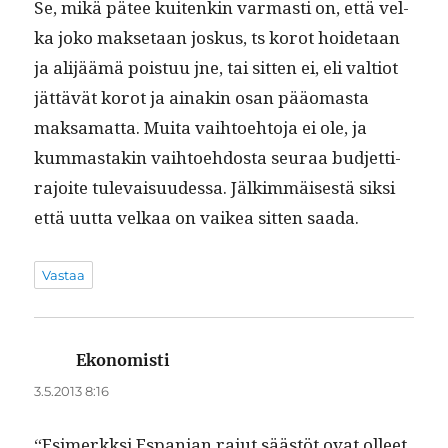
Se, mikä pätee kuitenkin var­masti on, että vel­
ka joko mak­se­taan joskus, ts korot hoide­taan
ja ali­jäämä pois­tuu jne, tai sit­ten ei, eli val­tiot
jät­tävät korot ja ainakin osan pääo­mas­ta
mak­samat­ta. Mui­ta vai­h­toe­hto­ja ei ole, ja
kum­mas­takin vai­h­toe­hdos­ta seu­raa bud­jet­ti­
ra­joite tule­vaisu­udessa. Jälkim­mäis­es­tä sik­si
että uut­ta velkaa on vaikea sit­ten saada.
Vastaa
Ekonomisti
sanoo:
3.5.2013 8:16
“Esimerkksi Espan­jan rajut säästöt ovat olleet