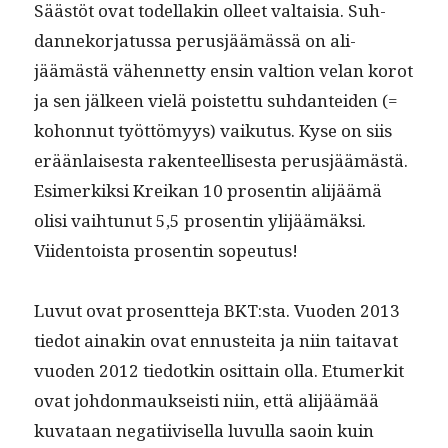
Säästöt ovat todel­lakin olleet val­taisia. Suh­
dan­neko­r­ja­tus­sa perusjäämässä on ali­
jäämästä vähen­net­ty ensin val­tion velan korot
ja sen jäl­keen vielä pois­tet­tu suh­dan­tei­den (=
kohon­nut työt­tömyys) vaiku­tus. Kyse on siis
erään­lais­es­ta rak­en­teel­lis­es­ta perusjäämästä.
Esimerkik­si Kreikan 10 pros­entin ali­jäämä
olisi vai­h­tunut 5,5 pros­entin yli­jäämäk­si.
Viiden­toista pros­entin sopeutus!
Luvut ovat pros­ent­te­ja BKT:sta. Vuo­den 2013
tiedot ainakin ovat ennustei­ta ja niin taita­vat
vuo­den 2012 tiedotkin osit­tain olla. Etumerk­it
ovat johdon­mauk­seisti niin, että ali­jäämää
kuvataan negati­ivisel­la luvul­la saoin kuin