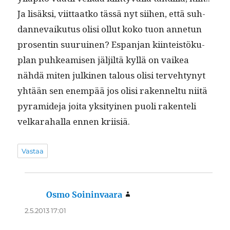
Ja lisäk­si, viit­taatko tässä nyt siihen, että suh­
dan­nevaiku­tus olisi ollut koko tuon annetun
pros­entin suu­ru­inen? Espan­jan kiin­teistöku­
plan puhkeamisen jäljiltä kyl­lä on vaikea
nähdä miten julki­nen talous olisi ter­ve­htynyt
yhtään sen enem­pää jos olisi raken­nel­tu niitä
pyra­mide­ja joi­ta yksi­tyi­nen puoli rak­en­teli
velka­ra­hal­la ennen kriisiä.
Vastaa
Osmo Soininvaara
sanoo:
2.5.2013 17:01