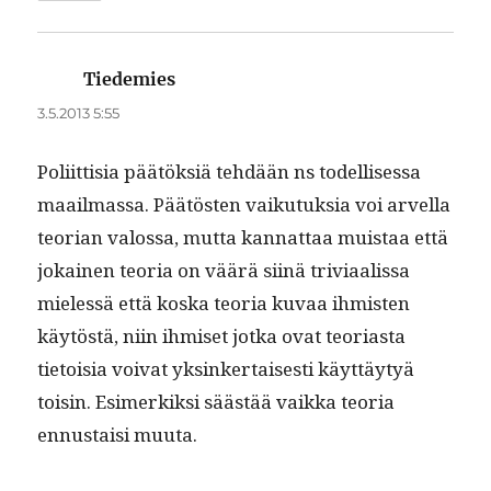
Tiedemies
sanoo:
3.5.2013 5:55
Poli­it­tisia päätök­siä tehdään ns todel­lises­sa
maail­mas­sa. Päätösten vaiku­tuk­sia voi arvel­la
teo­ri­an val­os­sa, mut­ta kan­nat­taa muis­taa että
jokainen teo­ria on väärä siinä triv­i­aalis­sa
mielessä että kos­ka teo­ria kuvaa ihmis­ten
käytöstä, niin ihmiset jot­ka ovat teo­ri­as­ta
tietoisia voivat yksinker­tais­es­ti käyt­täy­tyä
toisin. Esimerkik­si säästää vaik­ka teo­ria
ennus­taisi muuta.