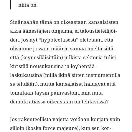
niitä on.
Sinän­sähän tämä on oikeas­t­aan kansalais­ten
a.k.a äänestäjien ongel­ma, ei talousti­eteil­i­jöi­
den. Jos nyt “hypo­teet­tis­es­ti” olete­taan, että
olisimme jos­sain määrin samaa mieltä siitä,
että (key­ne­siläisit­täin) julk­ista sek­to­ria tulisi
kiristää nousukausi­na ja löy­hen­tää
laskukausi­na (mil­lä ikinä sit­ten instru­men­til­la
se tehdään), mut­ta kansalaiset halu­a­vat että
toim­i­taan täysin päin­vas­toin, niin mitä
demokra­ti­as­sa oikeas­t­aan on tehtävissä?
Jos rak­en­teel­lista vajet­ta voidaan kor­ja­ta vain
sil­loin (kos­ka force majeure), kun sen kor­