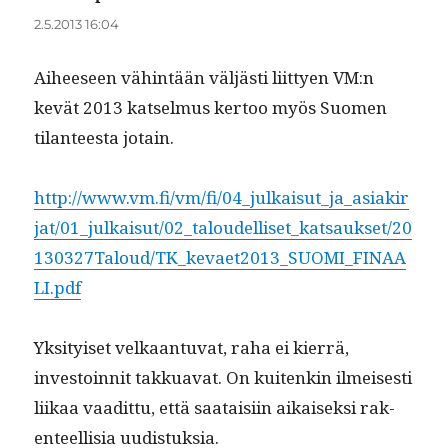
2.5.2013 16:04
Aiheeseen vähin­tään väljästi liit­tyen VM:n
kevät 2013 kat­sel­mus ker­too myös Suomen
tilanteesta jotain.
http://www.vm.fi/vm/fi/04_julkaisut_ja_asiakir
jat/01_julkaisut/02_taloudelliset_katsaukset/20
130327Taloud/TK_kevaet2013_SUOMI_FINAA
LI.pdf
Yksi­tyiset velka­an­tu­vat, raha ei kier­rä,
investoin­nit takkua­vat. On kuitenkin ilmeis­es­ti
liikaa vaa­dit­tu, että saataisi­in aikaisek­si rak­
en­teel­lisia uudistuksia.