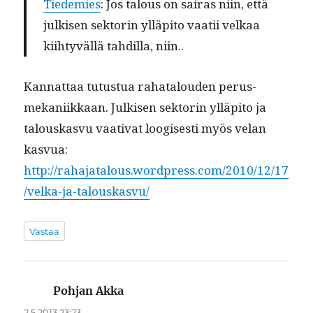
Tiedemies
: Jos talous on sairas niin, että
julkisen sek­torin ylläpi­to vaatii velkaa
kiihtyväl­lä tahdil­la, niin..
Kan­nat­taa tutus­tua rahat­alouden perus­
mekani­ikkaan. Julkisen sek­torin ylläpi­to ja
talouskasvu vaa­ti­vat loogis­es­ti myös velan
kasvua:
http://rahajatalous.wordpress.com/2010/12/17
/velka-ja-talouskasvu/
Vastaa
Pohjan Akka
sanoo:
2.5.2013 23:23