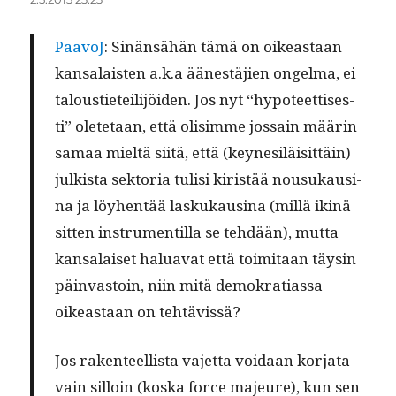
PaavoJ
: Sinän­sähän tämä on oikeas­t­aan
kansalais­ten a.k.a äänestäjien ongel­ma, ei
talousti­eteil­i­jöi­den. Jos nyt “hypo­teet­tis­es­
ti” olete­taan, että olisimme jos­sain määrin
samaa mieltä siitä, että (key­ne­siläisit­täin)
julk­ista sek­to­ria tulisi kiristää nousukausi­
na ja löy­hen­tää laskukausi­na (mil­lä ikinä
sit­ten instru­men­til­la se tehdään), mut­ta
kansalaiset halu­a­vat että toim­i­taan täysin
päin­vas­toin, niin mitä demokra­ti­as­sa
oikeas­t­aan on tehtävissä?
Jos rak­en­teel­lista vajet­ta voidaan kor­ja­ta
vain sil­loin (kos­ka force majeure), kun sen