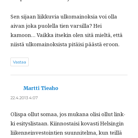
Sen sijaan liikku­via ulko­main­ok­sia voi olla
aivan joka puolel­la tien var­sil­la? Hei
kamoon… Vaik­ka itsekin olen sitä mieltä, että
niistä ulko­main­ok­sista pitäisi päästä eroon.
Vastaa
Martti Tieaho
sanoo:
22.4.2013 4:07
Olispa ollut somaa, jos mukana olisi ollut link­
ki esi­tys­lis­taan. Kiin­nos­taisi kovasti Helsin­gin
liiken­nein­vestoin­tien suun­nitel­ma, kun teil­lä