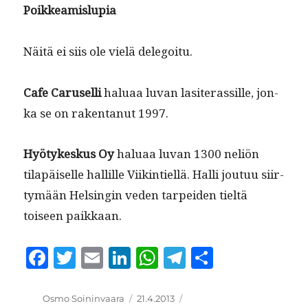
Poikkeamis­lu­pia
Näitä ei siis ole vielä delegoitu.
Cafe Carusel­li
halu­aa luvan lasit­eras­sille, jon­
ka se on rak­en­tanut 1997.
Hyö­tykeskus Oy
halu­aa luvan 1300 neliön
tilapäiselle hallille Viik­in­tiel­lä. Hal­li joutuu siir­
tymään Helsin­gin veden tarpei­den tieltä
toiseen paikkaan.
F
T
E
Li
W
T
S
a
w
m
n
h
el
h
c
it
ai
k
at
e
a
Kirjoittaja
Julkaistu
Kategoriat
Osmo Soininvaara
21.4.2013