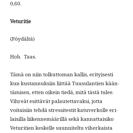
0,60.
Vetu­ri­tie
(Pöy­dältä)
Hoh. Taas.
Tämä on niin tolkut­toman kallis, eri­tyis­es­ti
kun kus­tan­nuk­si­in liit­tää Tuusu­lantien kään­
tämisen, etten oikein tiedä, mitä tästä tulee.
Vihreät esit­tävät palautet­tavak­si, jot­ta
voitaisi­in tehdä stres­sitestit katu­verkolle eri­
laisil­la liiken­nemääril­lä sekä kan­nat­taisiko
Vetu­ri­tien keskelle suun­nitel­tu viherkaista