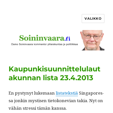
VALIKKO
Kaupunkisuunnittelulaut
akunnan lista 23.4.2013
En pystynyt luke­maan
lis­tatek­stiä
Sin­ga­pores­
sa jonkin mys­tisen tietokone­vian takia. Nyt on
vähän stres­si tämän kanssa.