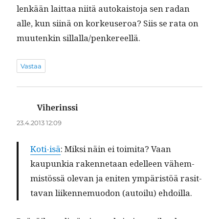
lenkään lait­taa niitä autokaisto­ja sen radan
alle, kun siinä on korkeuseroa? Siis se rata on
muutenkin sillalla/penkereellä.
Vastaa
Viherinssi
sanoo:
23.4.2013 12:09
Koti-isä
: Mik­si näin ei toimi­ta? Vaan
kaupunkia raken­netaan edelleen vähem­
mistössä ole­van ja eniten ympäristöä rasit­
ta­van liiken­nemuodon (autoilu) ehdoilla.