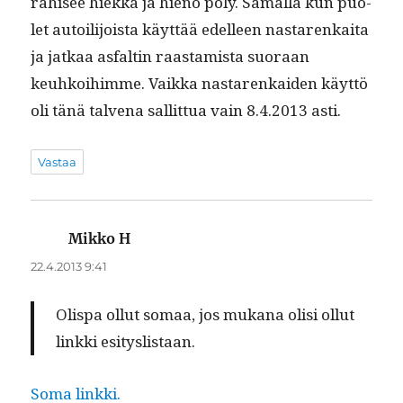
rahisee hiek­ka ja hieno pöly. Samal­la kun puo­
let autoil­i­joista käyt­tää edelleen nastarenkai­ta
ja jatkaa asfaltin raas­tamista suo­raan
keuhkoi­himme. Vaik­ka nastarenkaiden käyt­tö
oli tänä tal­ve­na sal­lit­tua vain 8.4.2013 asti.
Vastaa
Mikko H
sanoo:
22.4.2013 9:41
Olispa ollut somaa, jos mukana olisi ollut
link­ki esityslistaan.
Soma link­ki.