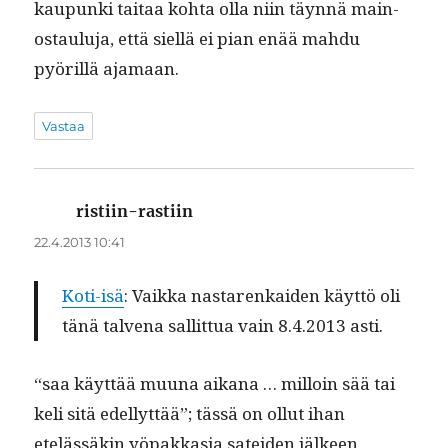
kaupun­ki taitaa koh­ta olla niin täyn­nä main­
os­taulu­ja, että siel­lä ei pian enää mah­du
pyöril­lä ajamaan.
Vastaa
ristiin-rastiin
sanoo:
22.4.2013 10:41
Koti-isä
: Vaik­ka nastarenkaiden käyt­tö oli
tänä tal­ve­na sal­lit­tua vain 8.4.2013 asti.
“saa käyt­tää muu­na aikana … mil­loin sää tai
keli sitä edel­lyt­tää”; tässä on ollut ihan
etelässäkin yöpakka­sia satei­den jäl­keen,