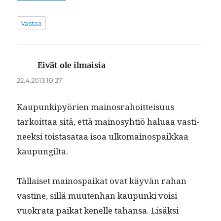
Vastaa
Eivät ole ilmaisia
sanoo:
22.4.2013 10:27
Kaupunkipyörien main­os­ra­hoit­teisu­us
tarkoit­taa sitä, että main­osy­htiö halu­aa vasti­
neek­si tois­tasa­taa isoa ulko­main­o­spaikkaa
kaupungilta.
Täl­laiset main­o­spaikat ovat käyvän rahan
vas­tine, sil­lä muuten­han kaupun­ki voisi
vuokra­ta paikat kenelle tahansa. Lisäk­si