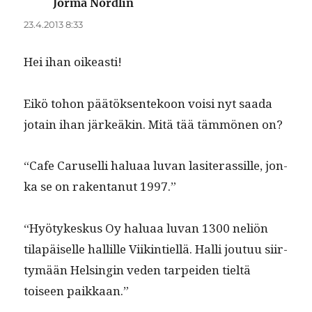
Jorma Nordlin
sanoo:
23.4.2013 8:33
Hei ihan oikeasti!
Eikö tohon päätök­sen­tekoon voisi nyt saa­da
jotain ihan järkeäkin. Mitä tää täm­mö­nen on?
“Cafe Carusel­li halu­aa luvan lasit­eras­sille, jon­
ka se on rak­en­tanut 1997.”
“Hyö­tykeskus Oy halu­aa luvan 1300 neliön
tilapäiselle hallille Viik­in­tiel­lä. Hal­li joutuu siir­
tymään Helsin­gin veden tarpei­den tieltä
toiseen paikkaan.”