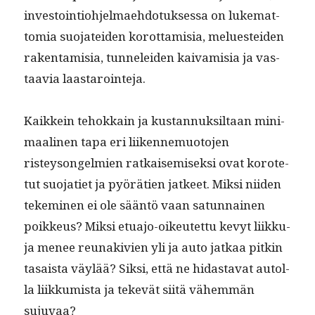
investoin­tio­hjel­mae­hdo­tuk­ses­sa on luke­mat­
to­mia suo­jatei­den korot­tamisia, meluestei­den
rak­en­tamisia, tun­nelei­den kaivamisia ja vas­
taavia laastarointeja.
Kaikkein tehokkain ja kus­tan­nuk­sil­taan min­i­
maa­li­nen tapa eri liiken­nemuo­to­jen
risteysongelmien ratkaisemisek­si ovat korote­
tut suo­jati­et ja pyörä­tien jat­keet. Mik­si niiden
tekem­i­nen ei ole sään­tö vaan sat­un­nainen
poikkeus? Mik­si etu­a­jo-oikeutet­tu kevyt liikku­
ja menee reunakivien yli ja auto jatkaa pitkin
tasaista väylää? Sik­si, että ne hidas­ta­vat autol­
la liikku­mista ja tekevät siitä vähem­män
sujuvaa?