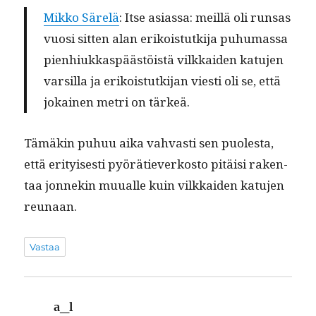
Mikko Särelä
: Itse asi­as­sa: meil­lä oli run­sas
vuosi sit­ten alan erikois­tutk­i­ja puhu­mas­sa
pien­hiukkaspäästöistä vilkkaiden katu­jen
var­sil­la ja erikois­tutk­i­jan viesti oli se, että
jokainen metri on tärkeä.
Tämäkin puhuu aika vah­vasti sen puoles­ta,
että eri­tyis­es­ti pyörätiev­erkos­to pitäisi rak­en­
taa jon­nekin muualle kuin vilkkaiden katu­jen
reunaan.
Vastaa
a_l
sanoo: