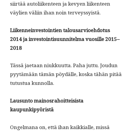
siirtää autoli­iken­teen ja kevyen liiken­teen
väylien väli­in ihan noin terveyssyistä.
Liiken­nein­vestoin­tien talousarvioe­hdo­tus
2014 ja investoin­tisu­un­nitel­ma vuosille 2015–
2018
Tässä jae­taan niukku­ut­ta. Paha jut­tu. Joudun
pyytämään tämän pöy­dälle, kos­ka tähän pitää
tutus­tua kunnolla.
Lausun­to main­os­ra­hoit­tei­sista
kaupunkipyöristä
Ongel­mana on, että ihan kaikkialle, mis­sä