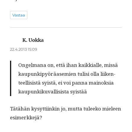
Vastaa
K. Uokka
sanoo:
22.4.2013 15:09
Ongel­mana on, että ihan kaikkialle, mis­sä
kaupunkipyöräasemien tulisi olla liiken­
teel­li­sistä syistä, ei voi pan­na main­ok­sia
kaupunkiku­val­li­sista syistää
Tätähän kysyt­ti­inkin jo, mut­ta tuleeko mieleen
esimerkkejä?