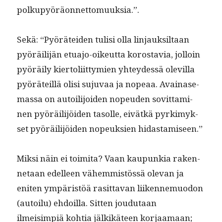
polkupyöräonnettomuuksia.”.
Sekä: “Pyörätei­den tulisi olla lin­jauk­sil­taan
pyöräil­i­jän etu­a­jo-oikeut­ta korostavia, jol­loin
pyöräi­ly kier­toli­it­tymien yhtey­dessä olevil­la
pyöräteil­lä olisi suju­vaa ja nopeaa. Avainase­
mas­sa on autoil­i­joiden nopeu­den sovit­ta­mi­
nen pyöräil­i­jöi­den tasolle, eivätkä pyrkimyk­
set pyöräil­i­jöi­den nopeuk­sien hidastamiseen.”
Mik­si näin ei toimi­ta? Vaan kaupunkia raken­
netaan edelleen vähem­mistössä ole­van ja
eniten ympäristöä rasit­ta­van liiken­nemuodon
(autoilu) ehdoil­la. Sit­ten joudu­taan
ilmeisimpiä kohtia jälkikä­teen kor­jaa­maan;