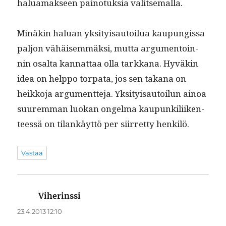
halu­a­mak­seen pain­o­tuk­sia valitsemalla.
Minäkin halu­an yksi­ty­isautoilua kaupungis­sa
paljon vähäisem­mäk­si, mut­ta argu­men­toin­
nin osalta kan­nat­taa olla tarkkana. Hyväkin
idea on help­po tor­pa­ta, jos sen takana on
heikko­ja argu­ment­te­ja. Yksi­ty­isautoilun ain­oa
suurem­man luokan ongel­ma kaupunkili­iken­
teessä on tilankäyt­tö per siir­ret­ty henkilö.
Vastaa
Viherinssi
sanoo:
23.4.2013 12:10