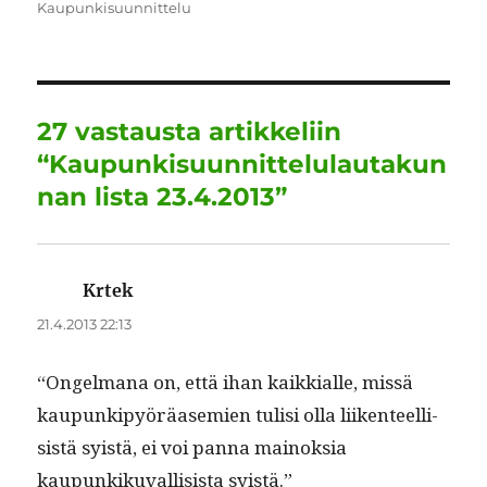
Kaupunkisuunnittelu
e
te
l
e
s
g
re
b
r
d
A
r
o
I
p
a
o
n
p
m
27 vastausta artikkeliin
k
“Kaupunkisuunnittelulautakun
nan lista 23.4.2013”
Krtek
sanoo:
21.4.2013 22:13
“Ongel­mana on, että ihan kaikkialle, mis­sä
kaupunkipyöräasemien tulisi olla liiken­teel­li­
sistä syistä, ei voi pan­na main­ok­sia
kaupunkiku­val­li­sista syistä.”