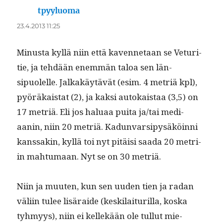
tpyyluoma
sanoo:
23.4.2013 11:25
Minus­ta kyl­lä niin että kaven­netaan se Vetu­ri­
tie, ja tehdään enem­män taloa sen län­
sipuolelle. Jalka­käytävät (esim. 4 metriä kpl),
pyöräkai­stat (2), ja kak­si autokaistaa (3,5) on
17 metriä. Eli jos halu­aa pui­ta ja/tai medi­
aanin, niin 20 metriä. Kadun­var­sipysäköin­ni
kanssakin, kyl­lä toi nyt pitäisi saa­da 20 metri­
in mah­tu­maan. Nyt se on 30 metriä.
Niin ja muuten, kun sen uuden tien ja radan
väli­in tulee lisäraide (keski­lai­turil­la, kos­ka
tyh­myys), niin ei kellekään ole tul­lut mie­