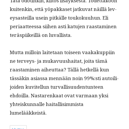
Tätä odotinkin, kiitos lisäyk­ses­tä. Todet­takoon
kuitenkin, että yöpakkaset jatku­vat näil­lä lev­
eysasteil­la usein pitkälle toukoku­uhun. Eli
peri­aat­teessa siihen asti katu­jen raas­t­a­mi­nen
teräspi­ikeil­lä on luvallista.
Mut­ta mil­loin laite­taan toiseen vaakakup­pi­in
ne ter­veys- ja mukavu­ushai­tat, joi­ta tämä
raas­t­a­mi­nen aiheut­taa? Täl­lä het­kel­lä kun
tässäkin asi­as­sa men­nään noin 99%:sti autoil­i­
joiden kuvitel­lun tur­val­lisu­u­den­tun­teen
ehdoil­la. Nastarenkaat ovat var­maan yksi
yhteiskun­nalle haitallisim­mista
lumelääkkeistä.