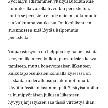
Pyöräi­lyn edis­tämi­nen yksi­ty­isautoilun kus­
tan­nuk­sel­la voi olla hyvinkin perustel­tua,
mut­ta se perustelu ei tule näi­den kulku­muo­to­
jen kulku­ta­pao­suuk­sista. Joukkoli­iken­teen
suosimiseen siitä löytää helpom­min
perusteita.
Ympäristösy­istä on help­poa löytää perustei­ta
kevyen liiken­teen kulku­ta­pao­suuk­sien kas­vat­
tamiseen, mut­ta konevoimaisen liiken­teen
kulku­ta­pao­suuk­sien kohdal­la kyseessä on
raskai­ta raider­atkaisu­ja luku­unot­ta­mat­ta
käytän­nössä nol­la­summapeli. Yksi­ty­isautoilun
ja kumipyöräisen julkisen liiken­teen
hyvyysjärjestyk­sen saa tässä viritet­tyä ihan