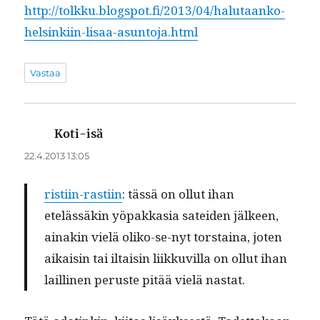
http://tolkku.blogspot.fi/2013/04/halutaanko-
helsinkiin-lisaa-asuntoja.html
Vastaa
Koti-isä
sanoo:
22.4.2013 13:05
ris­ti­in-rasti­in
: tässä on ollut ihan
etelässäkin yöpakka­sia satei­den jäl­keen,
ainakin vielä oliko-se-nyt torstaina, joten
aikaisin tai iltaisin liikkuvil­la on ollut ihan
lailli­nen peruste pitää vielä nastat.