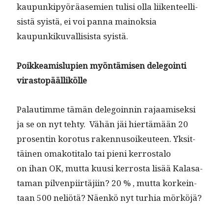
kaupunkipyöräasemien tulisi olla liiken­teel­li­
sistä syistä, ei voi pan­na main­ok­sia
kaupunkiku­val­li­sista syistä.
Poikkeamis­lupi­en myön­tämisen dele­goin­ti
virastopäällikölle
Palau­timme tämän dele­goin­nin rajaamisek­si
ja se on nyt tehty. Vähän jäi hiertämään 20
pros­entin koro­tus raken­nu­soikeu­teen. Yksit­
täi­nen omakoti­ta­lo tai pieni ker­rosta­lo
on ihan OK, mut­ta kuusi ker­rosta lisää Kalasa­
ta­man pil­ven­pi­irtäji­in? 20 % , mut­ta korkein­
taan 500 neliötä? Näenkö nyt turhia mörköjä?