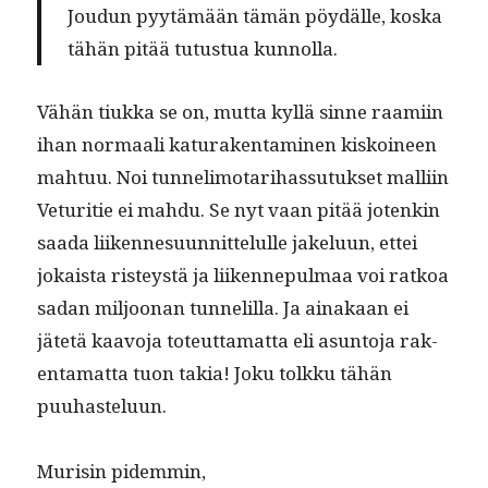
Joudun pyytämään tämän pöy­dälle, kos­ka
tähän pitää tutus­tua kunnolla.
Vähän tiuk­ka se on, mut­ta kyl­lä sinne raami­in
ihan nor­maali kat­u­rak­en­t­a­mi­nen kiskoi­neen
mah­tuu. Noi tun­ne­limo­tar­i­has­su­tuk­set malli­in
Vetu­ri­tie ei mah­du. Se nyt vaan pitää jotenkin
saa­da liiken­nesu­un­nit­telulle jakelu­un, ettei
jokaista risteystä ja liiken­nepul­maa voi ratkoa
sadan miljoo­nan tun­nelil­la. Ja ainakaan ei
jätetä kaavo­ja toteut­ta­mat­ta eli asun­to­ja rak­
en­ta­mat­ta tuon takia! Joku tolkku tähän
puuhasteluun.
Murisin pidem­min,