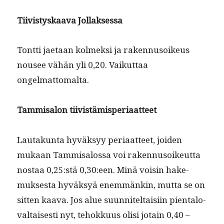
Tiivistyskaa­va Jollaksessa
Tont­ti jae­taan kolmek­si ja raken­nu­soikeus
nousee vähän yli 0,20. Vaikut­taa
ongelmattomalta.
Tam­misa­lon tiivistämisperiaatteet
Lau­takun­ta hyväksyy peri­aat­teet, joiden
mukaan Tam­misa­los­sa voi raken­nu­soikeut­ta
nos­taa 0,25:stä 0,30:een. Minä voisin hake­
muk­ses­ta hyväksyä enem­mänkin, mut­ta se on
sit­ten kaa­va. Jos alue suun­niteltaisi­in pien­talo­
val­tais­es­ti nyt, tehokku­us olisi jotain 0,40 –