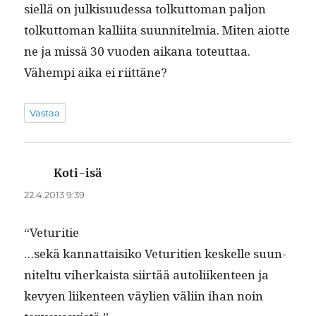
siel­lä on julk­isu­udessa tolkut­toman paljon
tolkut­toman kalli­ita suun­nitelmia. Miten aiotte
ne ja mis­sä 30 vuo­den aikana toteut­taa.
Vähempi aika ei riittäne?
Vastaa
Koti-isä
sanoo:
22.4.2013 9:39
“Vetu­ri­tie
…sekä kan­nat­taisiko Vetu­ri­tien keskelle suun­
nitel­tu viherkaista siirtää autoli­iken­teen ja
kevyen liiken­teen väylien väli­in ihan noin