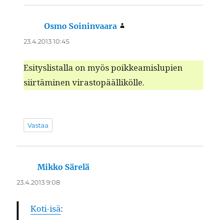
Osmo Soininvaara
sanoo:
23.4.2013 10:45
Esi­tys­listal­la on myös poikkeamis­lupi­en
siirtämi­nen virastopäällikölle.
Vastaa
Mikko Särelä
sanoo:
23.4.2013 9:08
Koti-isä
: