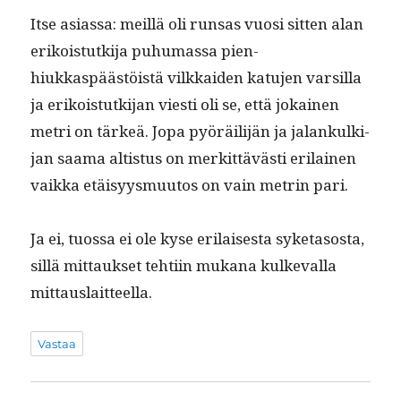
Itse asi­as­sa: meil­lä oli run­sas vuosi sit­ten alan
erikois­tutk­i­ja puhu­mas­sa pien­
hiukkaspäästöistä vilkkaiden katu­jen var­sil­la
ja erikois­tutk­i­jan viesti oli se, että jokainen
metri on tärkeä. Jopa pyöräil­i­jän ja jalankulk­i­
jan saa­ma altistus on merkit­tävästi eri­lainen
vaik­ka etäisyys­muu­tos on vain metrin pari.
Ja ei, tuos­sa ei ole kyse eri­lais­es­ta syke­ta­sos­ta,
sil­lä mit­tauk­set tehti­in mukana kulke­val­la
mittauslaitteella.
Vastaa