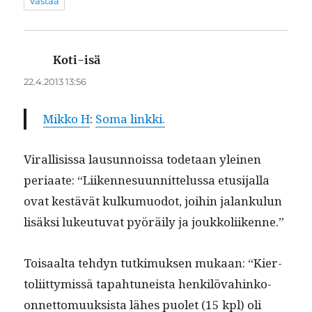
Vastaa
Koti-isä
sanoo:
22.4.2013 13:56
Mikko H
:
Soma link­ki.
Viral­li­sis­sa lausun­nois­sa tode­taan yleinen
peri­aate: “Liiken­nesu­un­nit­telus­sa etusi­jal­la
ovat kestävät kulku­muodot, joi­hin jalanku­lun
lisäk­si lukeu­tu­vat pyöräi­ly ja joukkoliikenne.”
Toisaal­ta teh­dyn tutkimuk­sen mukaan: “Kier­
toli­it­tymis­sä tapah­tuneista henkilö­vahinko-
onnet­to­muuk­sista läh­es puo­let (15 kpl) oli