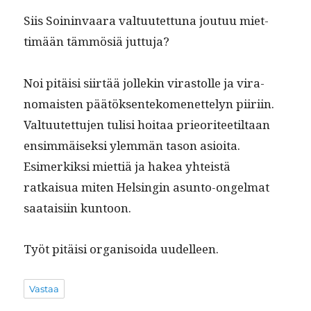
Siis Soin­in­vaara val­tu­utet­tuna joutuu miet­
timään täm­mösiä juttuja?
Noi pitäisi siirtää jollekin viras­tolle ja vira­
nomais­ten päätök­sen­tekomenet­te­lyn piiri­in.
Val­tu­utet­tu­jen tulisi hoitaa prieori­teetil­taan
ensim­mäisek­si ylem­män tason asioi­ta.
Esimerkik­si miet­tiä ja hakea yhteistä
ratkaisua miten Helsin­gin asun­to-ongel­mat
saataisi­in kuntoon.
Työt pitäisi organ­isoi­da uudelleen.
Vastaa