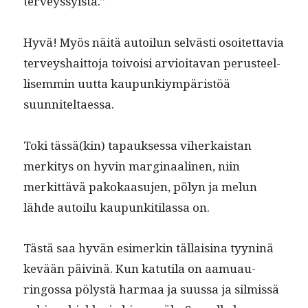
terveyssyistä.”
Hyvä! Myös näitä autoilun selvästi osoitet­tavia
ter­veyshait­to­ja toivoisi arvioita­van perus­teel­
lisem­min uut­ta kaupunkiym­päristöä
suunniteltaessa.
Toki tässä(kin) tapauk­ses­sa viherkaistan
merk­i­tys on hyvin mar­gin­aa­li­nen, niin
merkit­tävä pakokaa­su­jen, pölyn ja melun
lähde autoilu kaupunki­ti­las­sa on.
Tästä saa hyvän esimerkin täl­laisi­na tyyn­inä
kevään päiv­inä. Kun katu­ti­la on aamuau­
ringos­sa pölystä har­maa ja suus­sa ja silmis­sä