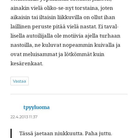
ainakin vielä oliko-se-nyt torstaina, joten
aikaisin tai iltaisin liikkuvil­la on ollut ihan
lailli­nen peruste pitää vielä nas­tat. Ei taval­
lisel­la autoil­i­jal­la ole moti­ivia ajel­la turhaan
nas­toil­la, ne kulu­vat nopeam­min kuiv­al­la ja
ovat meluisam­mat ja lötköm­mät kuin
kesärenkaat.
Vastaa
tpyyluoma
sanoo:
22.4.2013 11:37
Tässä jae­taan niukku­ut­ta. Paha jut­tu.