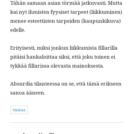
Tähän samaan asian tör­mää jatku­vasti. Mut­ta
kai nyt ihmis­ten fyy­siset tarpeet (liikku­mi­nen)
menee esteet­tis­ten tarpei­den (kaupunkiku­va)
edelle.
Eri­tyis­es­ti, mik­si jonkun liikku­mista fil­lar­il­la
pitäisi han­kaloit­taa sik­si, että joku toinen ei
tykkää fil­laris­sa olev­as­ta mainoksesta.
Absur­dia tilanteessa on se, että tämä erik­seen
sanoa ääneen.
Vastaa