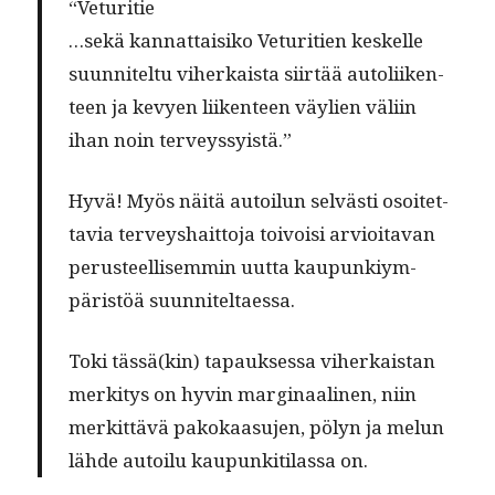
“Vetu­ri­tie
…sekä kan­nat­taisiko Vetu­ri­tien keskelle
suun­nitel­tu viherkaista siirtää autoli­iken­
teen ja kevyen liiken­teen väylien väli­in
ihan noin terveyssyistä.”
Hyvä! Myös näitä autoilun selvästi osoitet­
tavia ter­veyshait­to­ja toivoisi arvioita­van
perus­teel­lisem­min uut­ta kaupunkiym­
päristöä suunniteltaessa.
Toki tässä(kin) tapauk­ses­sa viherkaistan
merk­i­tys on hyvin mar­gin­aa­li­nen, niin
merkit­tävä pakokaa­su­jen, pölyn ja melun
lähde autoilu kaupunki­ti­las­sa on.