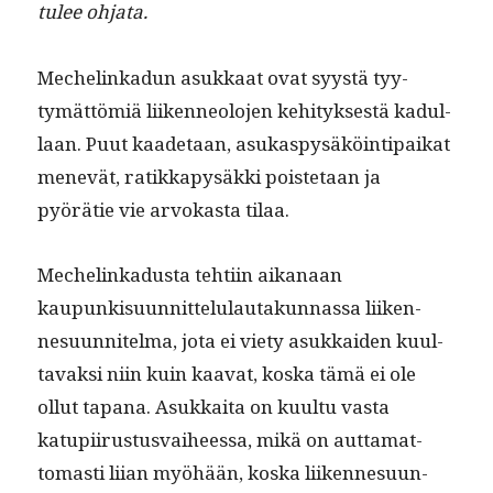
tulee ohja­ta.
Meche­linkadun asukkaat ovat syys­tä tyy­
tymät­tömiä liiken­neolo­jen kehi­tyk­ses­tä kadul­
laan. Puut kaade­taan, asukaspysäköin­tipaikat
menevät, ratikkapysäk­ki pois­te­taan ja
pyörätie vie arvokas­ta tilaa.
Meche­linkadus­ta tehti­in aikanaan
kaupunkisu­un­nit­telu­lau­takun­nas­sa liiken­
nesu­un­nitel­ma, jota ei viety asukkaiden kuul­
tavak­si niin kuin kaa­vat, kos­ka tämä ei ole
ollut tapana. Asukkai­ta on kuul­tu vas­ta
katupi­irus­tus­vai­heessa, mikä on aut­ta­mat­
tomasti liian myöhään, kos­ka liiken­nesu­un­