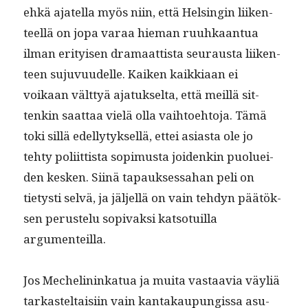
ehkä ajatel­la myös niin, että Helsin­gin liiken­
teel­lä on jopa varaa hie­man ruuhkaan­tua
ilman eri­tyisen dra­maat­tista seu­raus­ta liiken­
teen suju­vu­udelle. Kaiken kaikki­aan ei
voikaan vält­tyä ajatuk­selta, että meil­lä sit­
tenkin saat­taa vielä olla vai­h­toe­hto­ja. Tämä
toki sil­lä edel­ly­tyk­sel­lä, ettei asi­as­ta ole jo
tehty poli­it­tista sopimus­ta joidenkin puoluei­
den kesken. Siinä tapauk­ses­sa­han peli on
tietysti selvä, ja jäl­jel­lä on vain teh­dyn päätök­
sen perustelu sopi­vak­si kat­so­tu­il­la
argumenteilla.
Jos Meche­lininkat­ua ja mui­ta vas­taavia väyliä
tarkasteltaisi­in vain kan­takaupungis­sa asu­