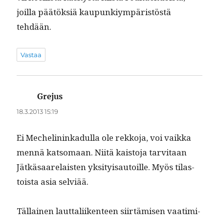
joil­la päätök­siä kaupunkiym­päristöstä
tehdään.
Vastaa
Grejus
sanoo:
18.3.2013 15:19
Ei Meche­lininkadul­la ole rekko­ja, voi vaik­ka
men­nä kat­so­maan. Niitä kaisto­ja tarvi­taan
Jätkäsaare­lais­ten yksi­ty­isautoille. Myös tilas­
toista asia selviää.
Täl­lainen laut­tali­iken­teen siirtämisen vaa­timi­