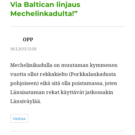
o
n
p
m
Via Baltican linjaus
k
Mechelinkadulta!”
OPP
sanoo:
18.3.2013 12:59
Meche­linikadul­la on muu­ta­man kymme­nen
vuot­ta ollut rekkakiel­to (Porkkalankadus­ta
pohjoiseen) eikä sitä olla pois­ta­mas­sa, joten
Län­sisa­ta­man rekat käyt­tävät jatkos­sakin
Länsiväylää.
Vastaa