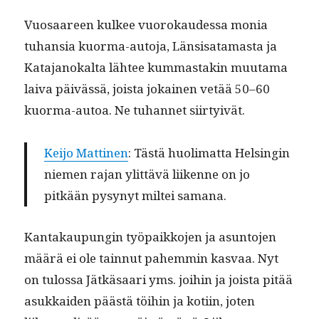
Vuosaa­reen kul­kee vuorokaudessa monia
tuhan­sia kuor­ma-auto­ja, Län­sisa­ta­mas­ta ja
Kata­janokalta läh­tee kum­mas­takin muu­ta­ma
lai­va päivässä, joista jokainen vetää 50–60
kuor­ma-autoa. Ne tuhan­net siirtyivät.
Kei­jo Mat­ti­nen
: Tästä huoli­mat­ta Helsin­gin
niemen rajan ylit­tävä liikenne on jo
pitkään pysynyt mil­tei samana.
Kan­takaupun­gin työ­paikko­jen ja asun­to­jen
määrä ei ole tain­nut pahem­min kas­vaa. Nyt
on tulos­sa Jätkäsaari yms. joi­hin ja joista pitää
asukkaiden päästä töi­hin ja koti­in, joten