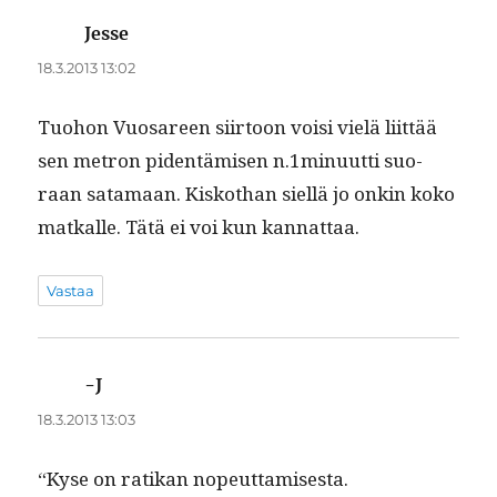
Jesse
sanoo:
18.3.2013 13:02
Tuo­hon Vuosa­reen siir­toon voisi vielä liit­tää
sen metron piden­tämisen n.1minuutti suo­
raan sata­maan. Kiskothan siel­lä jo onkin koko
matkalle. Tätä ei voi kun kannattaa.
Vastaa
-J
sanoo:
18.3.2013 13:03
“Kyse on ratikan nopeut­tamis­es­ta.