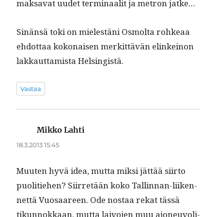
mak­sa­vat uudet ter­mi­naalit ja metron jatke…
Sinän­sä toki on mielestäni Osmol­ta rohkeaa
ehdot­taa kokon­aisen merkit­tävän elinkeinon
lakkaut­tamista Helsingistä.
Vastaa
Mikko Lahti
sanoo:
18.3.2013 15:45
Muuten hyvä idea, mut­ta mik­si jät­tää siir­to
puoli­tiehen? Siir­retään koko Tallinnan-liiken­
net­tä Vuosaa­reen. Ode nos­taa rekat tässä
tikun­nokkaan, mut­ta laivo­jen muu ajoneu­voli­