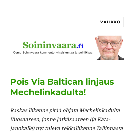
VALIKKO
Pois Via Baltican linjaus
Mechelinkadulta!
Raskas liikenne pitää ohja­ta Meche­linkadul­ta
Vuosaa­reen, jonne Jätkäsaa­reen (ja Kata­
janokalle) nyt tule­va rekkali­ikenne Tallinnas­ta