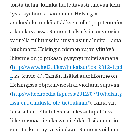
toista tietää, kuin­ka luotet­tavasti tule­vaa kehi­
tys­tä kyetään arvioimaan. Helsin­gin
asukasluku on käsit­tääk­seni ollut jo pitem­män
aikaa kasvus­sa. Samoin Helsinki­in on vuosien
var­rel­la tul­lut usei­ta uusia asuinaluei­ta. Tästä
huoli­mat­ta Helsin­gin niemen rajan ylit­tävä
liikenne on jo pitkään pysynyt mil­tei samana.
(
http://www.hel2.fi/ksv/julkaisut/los_2012‑1.pd
f
, ks. kuvio 4.). Tämän lisäk­si autoli­ikenne on
Helsingis­sä objek­ti­ivis­es­ti arvioitu­na suju­vaa.
(
http://wheelmedia.fi/press/2012/07/10/helsing
issa-ei-ruuhkista-ole-tietoakaan/
). Tämä viit­
taisi siihen, että tule­vaisu­udessa tapah­tu­va
liiken­nemäärien kasvu ei ehkä olisikaan niin
suur­ta, kuin nyt arvioidaan. Samoin voidaan