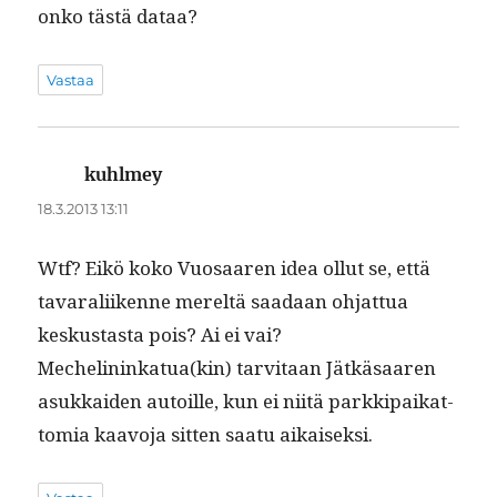
onko tästä dataa?
Vastaa
kuhlmey
sanoo:
18.3.2013 13:11
Wtf? Eikö koko Vuosaaren idea ollut se, että
tavar­ali­ikenne mereltä saadaan ohjat­tua
keskus­tas­ta pois? Ai ei vai?
Mechelininkatua(kin) tarvi­taan Jätkäsaaren
asukkaiden autoille, kun ei niitä parkkipaikat­
to­mia kaavo­ja sit­ten saatu aikaiseksi.