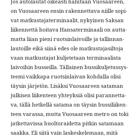
Jos auto­lau­tat oikeasti halu­taan Vuosaa­reen,
on Vuosaa­reen ensin raken­net­ta­va niille sopi­
vat matkus­ta­jater­mi­naalit, nykyi­nen Sak­san
liiken­net­tä hoita­va Hansater­mi­naali on aut­ta­
mat­ta liian pieni ruotsin­laivoille ja tallinnan­
lau­toille eikä siinä edes ole matkus­ta­jasil­to­ja
vaan matkus­ta­jat kul­jete­taan ter­mi­naal­ista
laivoihin bus­seil­la. Täl­lainen bus­sikul­je­tussys­
tee­mi vaikka­pa ruotsin­laivan kohdal­la olisi
täysin jär­jetön. Lisäk­si Vuosaa­reen sata­man
julkisen liiken­teen yhteyk­siä olisi paran­net­ta­
va, täl­lä het­kel­lä sata­ma on täysin bus­sili­iken­
teen varas­sa, mut­ta Vuosaa­reen metro on toki
jatket­tavis­sa huoltoraidet­ta pitkin sata­maan
saak­ka. Eli siitä vain laskeskele­maan, mitä