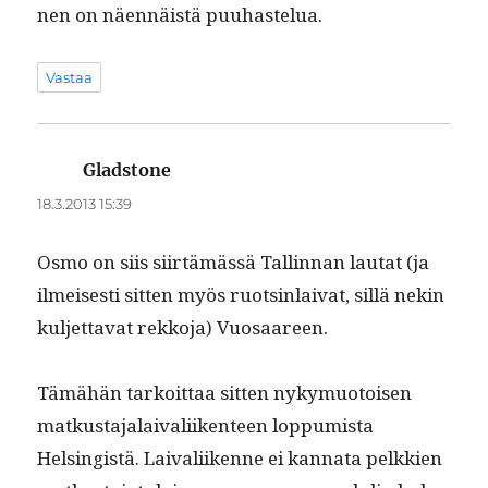
nen on näen­näistä puuhastelua.
Vastaa
Gladstone
sanoo:
18.3.2013 15:39
Osmo on siis siirtämässä Tallinnan lau­tat (ja
ilmeis­es­ti sit­ten myös ruotsin­lai­vat, sil­lä nekin
kul­jet­ta­vat rekko­ja) Vuosaareen.
Tämähän tarkoit­taa sit­ten nyky­muo­toisen
matkus­ta­jalaivali­iken­teen lop­pumista
Helsingistä. Laivali­ikenne ei kan­na­ta pelkkien