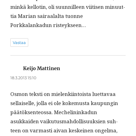
minkä kel­lotin, oli suun­nilleen viitisen min­u­ut­
tia Mar­i­an sairaalal­ta tuonne
Porkkalankadun risteykseen…
Vastaa
Keijo Mattinen
sanoo:
18.3.2013 15:10
Osmon tek­sti on mie­lenki­in­toista luet­tavaa
sel­l­aiselle, jol­la ei ole koke­mus­ta kaupun­gin
päätök­sen­teossa. Meche­lininkadun
asukkaiden vaiku­tus­mah­dol­lisuuk­sien suh­
teen on var­masti aivan keskeinen ongel­ma,