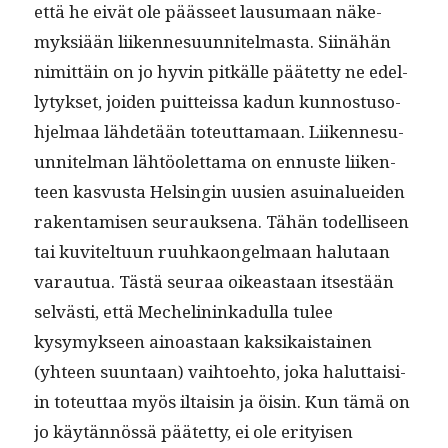
että he eivät ole päässeet lausumaan näke­
myk­siään liiken­nesu­un­nitel­mas­ta. Siinähän
nimit­täin on jo hyvin pitkälle päätet­ty ne edel­
ly­tyk­set, joiden puit­teis­sa kadun kun­nos­tu­so­
hjel­maa lähde­tään toteut­ta­maan. Liiken­nesu­
un­nitel­man lähtöo­let­ta­ma on ennuste liiken­
teen kasvus­ta Helsin­gin uusien asuinaluei­den
rak­en­tamisen seu­rauk­se­na. Tähän todel­liseen
tai kuvitel­tu­un ruuhkaon­gel­maan halu­taan
varautua. Tästä seu­raa oikeas­t­aan itses­tään
selvästi, että Meche­lininkadul­la tulee
kysymyk­seen ain­oas­taan kak­sikaistainen
(yhteen suun­taan) vai­h­toe­hto, joka halut­taisi­
in toteut­taa myös iltaisin ja öisin. Kun tämä on
jo käytän­nössä päätet­ty, ei ole eri­tyisen