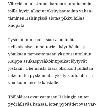
Vihrei­den tulisi ottaa kan­taa suun­nitelmi­in,
joil­la hyvin alka­nut yksi­ty­isautoilun vähen­
tämi­nen Helsingis­sä aio­taa pikku hil­jaa
kuopata.
Pysäköin­nin rooli asi­as­sa on hillitä
nelikaistaisen moot­to­rien käyt­töä ilta- ja
yöaikaan tarpeet­tomaan yksi­ty­isautoilu­un.
Kaip­pa asukaspysäköin­tipaikat löy­tyvät
jostakin. Olen­naista tässä olisi kohtu­ullis­taa
liiken­net­tä pysköimäl­lä yksi­ty­isautot ilta- ja
yöaikaan toiselle kaistalle.
Töölöläiset ovat var­masti Helsin­gin eniten
pyöräilevää kansaa, joten pyöräti­et ovat var­