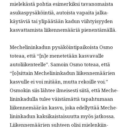
mielekästä pohtia esimerkik­si tavanomaista
asukaspysäköin­tiä, autoista vapai­ta jalka­
käytäviä tai ylipäätään kadun viihty­isyy­den
kas­vat­tamista liiken­nemääriä pienentämällä.
Meche­lininkadun pysäköin­tipaikoista Osmo
toteaa, että “[n]e menetetään kas­vavalle
autoli­iken­teelle”. Samoin Osmo toteaa, että
“[o]sittain Meche­lininkadun liiken­nemäärien
kasvulle ei voi mitään, mut­ta rekoille voi.”
Osmokin siis läh­tee ilmeis­es­ti siitä, että Meche­
lininkadul­la tulee väistämät­tä tapah­tu­maan
liiken­nemäärän kasvu, joka edel­lyt­tää Meche­
lininkadun kak­sikaistaisu­ut­ta myös jatkos­sa.
Liiken­nemäärien suh­teen olisi mie­lenki­in­