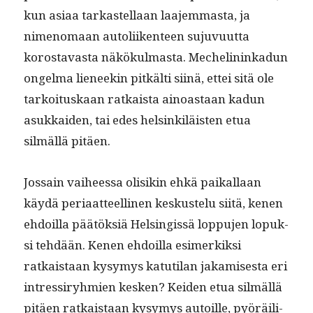
kun asi­aa tarkastel­laan laa­jem­mas­ta, ja
nimeno­maan autoli­iken­teen suju­vu­ut­ta
korostavas­ta näkökul­mas­ta. Meche­lininkadun
ongel­ma lie­neekin pitkälti siinä, ettei sitä ole
tarkoi­tuskaan ratkaista ain­oas­taan kadun
asukkaiden, tai edes helsinkiläis­ten etua
silmäl­lä pitäen.
Jos­sain vai­heessa olisikin ehkä paikallaan
käy­dä peri­aat­teelli­nen keskustelu siitä, kenen
ehdoil­la päätök­siä Helsingis­sä lop­pu­jen lopuk­
si tehdään. Kenen ehdoil­la esimerkik­si
ratkaistaan kysymys katu­ti­lan jakamis­es­ta eri
intres­siryh­mien kesken? Kei­den etua silmäl­lä
pitäen ratkaistaan kysymys autoille, pyöräil­i­