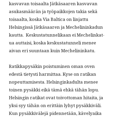
kas­va­van toisaal­ta Jätkäsaaren kas­va­van
asukas­määrän ja työ­paikko­jen takia sekä
toisaal­ta, kos­ka Via Balti­ca on lin­jat­tu
Helsingis­sä Jätkäsaaren ja Meche­lininkadun
kaut­ta. Keskus­tatun­nelikaan ei Meche­linkat­
ua aut­taisi, kos­ka keskus­tatun­neli menee
aivan eri suun­taan kuin Mechelininkatu.
Ratikkapysäkin pois­tu­mi­nen oman oven
edestä tietysti har­mit­taa. Kyse on ratikan
nopeut­tamis­es­ta. Helsinginkadul­ta menee
toinen pysäk­ki eikä tämä ehkä tähän lopu.
Helsin­gin ratikat ovat toiv­ot­toman hitai­ta, ja
yksi syy tähän on erit­täin lyhyt pysäkkiväli.
Kun pysäkkiväle­jä piden­netään, kävelyai­ka