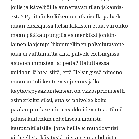
jöille ja käveli­jöille annet­ta­van tilan jakamis­
es­ta? Pyritäänkö liiken­ner­atkaisul­la palvele­
maan ensisi­jas­sa helsinkiläis­ten etua, vai onko
maan pääkaupungilla esimerkik­si jonkin­
lainen laa­jem­pi liiken­teelli­nen palve­lu­tavoite,
joka ei vält­tämät­tä aina palvele Helsingis­sä
asu­vien ihmis­ten tarpei­ta? Halut­taes­sa
voidaan lähteä siitä, että Helsingis­sä nimeno­
maan autoli­iken­teen suju­vu­us jalka­
käytäväpysäköin­tei­neen on ykköspri­or­i­teet­ti
esimerkik­si sik­si, että se palvelee koko
pääkaupunkiseudun asukkaiden etua. Tämä
pitäisi kuitenkin rehellis­es­ti ilmaista
kaupunki­laisille, jot­ta heille ei muo­dos­tu­isi
virheel­listä käsi­tys­tä niistä reunae­hdoista,