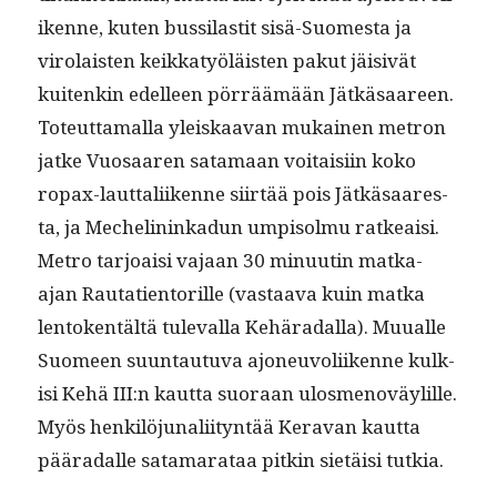
ikenne, kuten bus­si­lastit sisä-Suomes­ta ja
viro­lais­ten keikkatyöläis­ten pakut jäi­sivät
kuitenkin edelleen pör­räämään Jätkäsaa­reen.
Toteut­ta­mal­la yleiskaa­van mukainen metron
jatke Vuosaaren sata­maan voitaisi­in koko
ropax-laut­tali­ikenne siirtää pois Jätkäsaares­
ta, ja Meche­lininkadun ump­isol­mu ratkeaisi.
Metro tar­joaisi vajaan 30 min­uutin mat­ka-
ajan Rauta­tien­to­rille (vas­taa­va kuin mat­ka
lento­ken­tältä tule­val­la Kehäradal­la). Muualle
Suomeen suun­tau­tu­va ajoneu­voli­ikenne kulk­
isi Kehä III:n kaut­ta suo­raan ulos­men­oväylille.
Myös henkilöju­nali­ityn­tää Ker­a­van kaut­ta
pääradalle sata­ma­rataa pitkin sietäisi tutkia.