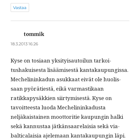
Vastaa
tommik
sanoo:
18.3.2013 16:26
Kyse on tosi­aan yksi­ty­isautoilun tarkoi­
tushakuis­es­ta lisäämis­es­tä kan­takaupungis­sa.
Meche­lininkadun asukkaat eivät ole huolis­
saan pyöräti­estä, eikä var­mas­tikaan
ratikkapysäkkien siir­tymis­es­tä. Kyse on
tavoit­teesta luo­da Meche­lininkadus­ta
neljäkaistainen moot­tori­tie kaupun­gin hal­ki
sekä kan­nus­taa jätkän­saare­laisia sekä via­
balti­calaisia ajele­maan kan­takaupun­gin läpi.