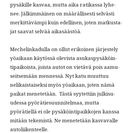
pysäkille kas­vaa, mut­ta aika ratikas­sa lyhe­
nee. Jälkim­mäi­nen on määräl­lis­es­ti selvästi
merkit­tävämpi kuin edelli­nen, joten matkus­ta­
jat saa­vat selvää aikasäästöä.
Meche­linkadul­la on ollut erikoinen jär­jeste­ly
yöaikaan käytössä ole­vista asukaspysäköin­
tipaikoista, joista autot on vietävä pois aamu­
seit­semään men­nessä. Nyt katu muut­tuu
nelikaistaisek­si myös yöaikaan, joten nämä
paikat menetetään. Tästä syytet­ti­in julk­isu­
udessa pyörätiesu­un­nitel­maa, mut­ta
pyörätiel­lä ei ole pysäköin­tipaikko­jen kanssa
mitään tekemistä. Ne menetetään kas­vavalle
autoliikenteelle.