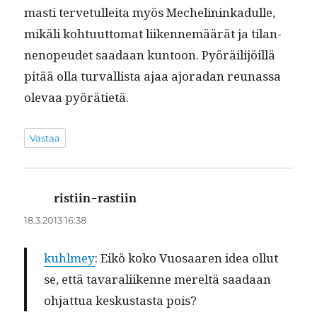
masti ter­ve­tullei­ta myös Meche­lininkadulle,
mikäli kohtu­ut­tomat liiken­nemäärät ja tilan­
nenopeudet saadaan kun­toon. Pyöräil­i­jöil­lä
pitää olla tur­val­lista ajaa ajo­radan reunas­sa
ole­vaa pyörätietä.
Vastaa
ristiin-rastiin
sanoo:
18.3.2013 16:38
kuhlmey
: Eikö koko Vuosaaren idea ollut
se, että tavar­ali­ikenne mereltä saadaan
ohjat­tua keskus­tas­ta pois?