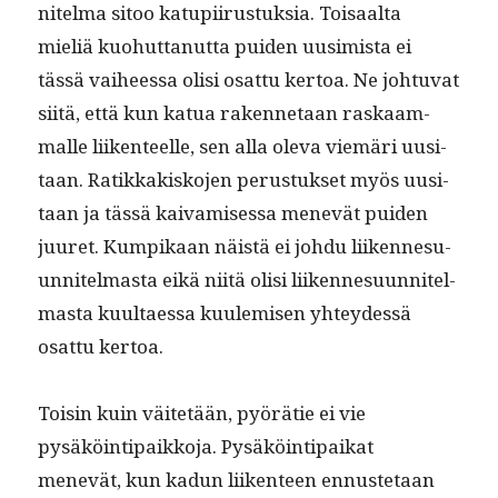
nitel­ma sitoo katupi­irus­tuk­sia. Toisaal­ta
mieliä kuo­hut­tanut­ta puiden uusimista ei
tässä vai­heessa olisi osat­tu ker­toa. Ne johtu­vat
siitä, että kun kat­ua raken­netaan raskaam­
malle liiken­teelle, sen alla ole­va viemäri uusi­
taan. Ratikkakisko­jen perus­tuk­set myös uusi­
taan ja tässä kaivamises­sa menevät puiden
juuret. Kumpikaan näistä ei johdu liiken­nesu­
un­nitel­mas­ta eikä niitä olisi liiken­nesu­un­nitel­
mas­ta kuul­taes­sa kuulemisen yhtey­dessä
osat­tu kertoa.
Toisin kuin väitetään, pyörätie ei vie
pysäköin­tipaikko­ja. Pysäköin­tipaikat
menevät, kun kadun liiken­teen ennuste­taan