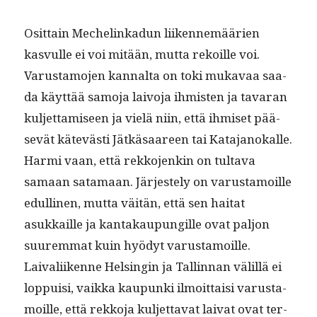
Osit­tain Meche­linkadun liiken­nemäärien
kasvulle ei voi mitään, mut­ta rekoille voi.
Varus­ta­mo­jen kannal­ta on toki mukavaa saa­
da käyt­tää samo­ja laivo­ja ihmis­ten ja tavaran
kul­jet­tamiseen ja vielä niin, että ihmiset pää­
sevät kätevästi Jätkäsaa­reen tai Kata­janokalle.
Har­mi vaan, että rekko­jenkin on tul­ta­va
samaan sata­maan. Jär­jeste­ly on varus­ta­moille
edulli­nen, mut­ta väitän, että sen hai­tat
asukkaille ja kan­takaupungille ovat paljon
suurem­mat kuin hyödyt varus­ta­moille.
Laivali­ikenne Helsin­gin ja Tallinnan välil­lä ei
lop­puisi, vaik­ka kaupun­ki ilmoit­taisi varus­ta­
moille, että rekko­ja kul­jet­ta­vat lai­vat ovat ter­