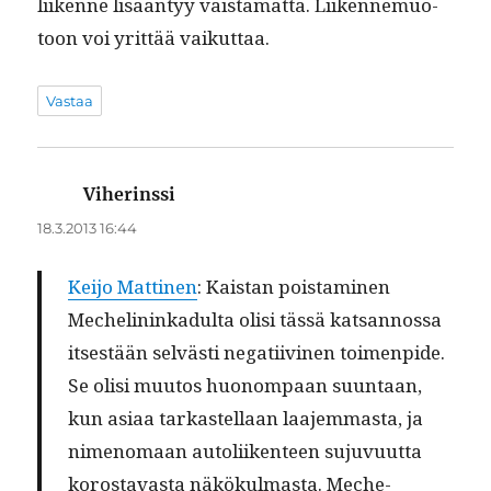
liikenne lisään­tyy väistämät­tä. Liiken­nemuo­
toon voi yrit­tää vaikuttaa.
Vastaa
Viherinssi
sanoo:
18.3.2013 16:44
Kei­jo Mat­ti­nen
: Kaistan pois­t­a­mi­nen
Meche­lininkadul­ta olisi tässä kat­san­nos­sa
itses­tään selvästi negati­ivi­nen toimen­pide.
Se olisi muu­tos huonom­paan suun­taan,
kun asi­aa tarkastel­laan laa­jem­mas­ta, ja
nimeno­maan autoli­iken­teen suju­vu­ut­ta
korostavas­ta näkökul­mas­ta. Meche­