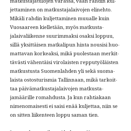
matkus­ta­jat­u­lo­jen varas­sa, vaan rahdin kul­
jet­ta­mi­nen on matkus­ta­jalaivo­jen eline­hto.
Mikäli rahdin kul­jet­ta­mi­nen muualle kuin
Vuosaa­reen kiel­letään, myös matkus­ta­
jalaivali­ikenne suurim­mak­si osak­si lop­puu,
sil­lä yksit­täisen matkalipun hin­ta nousisi huo­
mat­ta­van korkeak­si, mikä puolestaan merkit­
tävästi vähen­täisi viro­lais­ten rep­putyöläis­ten
matkus­tus­ta Suomen­lah­den yli sekä suo­ma­
laista ostos­tur­is­mia Tallinnaan, mikä tarkoit­
taa päivä­matkus­ta­jalaivo­jen matkus­ta­
jamäärille rom­ah­dus­ta. Ja kun rah­ti­akaan
nimeno­mais­es­ti ei saisi enää kul­jet­taa, niin se
on sit­ten liiken­teen lop­pu saman tien.