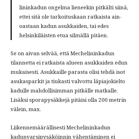
lininkadun ongel­ma lie­neekin pitkälti siinä,
ettei sitä ole tarkoi­tuskaan ratkaista ain­
oas­taan kadun asukkaiden, tai edes
helsinkiläis­ten etua silmäl­lä pitäen.
Se on aivan selvää, että Meche­lininkadun
tilan­net­ta ei ratkaista alueen asukkaiden edun
mukaises­ti. Asukkaille paras­ta olisi tehdä isot
asukas­park­it ja tiukasti valvot­tu läpi­a­jok­iel­to
kadulle mah­dol­lisim­man pitkälle matkalle.
Lisäk­si spo­rapysäkke­jä pitäisi olla 200 metrin
välein, max.
Liiken­nemääräl­lis­es­ti Meche­lininkadun
kadun­var­sipysäköin­nin vähen­tämi­nen ei