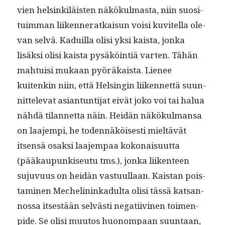
vien helsinkiläis­ten näkökul­mas­ta, niin suosi­
tu­im­man liiken­ner­atkaisun voisi kuvitel­la ole­
van selvä. Kaduil­la olisi yksi kaista, jon­ka
lisäk­si olisi kaista pysäköin­tiä varten. Tähän
mah­tu­isi mukaan pyöräkaista. Lie­nee
kuitenkin niin, että Helsin­gin liiken­net­tä suun­
nit­tel­e­vat asiantun­ti­jat eivät joko voi tai halua
nähdä tilan­net­ta näin. Hei­dän näkökul­mansa
on laa­jem­pi, he toden­näköis­es­ti mieltävät
itsen­sä osak­si laa­jem­paa kokon­aisu­ut­ta
(pääkaupunkiseu­tu tms.), jon­ka liiken­teen
suju­vu­us on hei­dän vas­tu­ul­laan. Kaistan pois­
t­a­mi­nen Meche­lininkadul­ta olisi tässä kat­san­
nos­sa itses­tään selvästi negati­ivi­nen toimen­
pide. Se olisi muu­tos huonom­paan suun­taan,