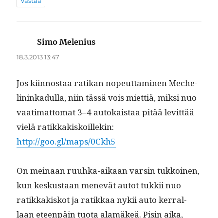
Vastaa
Simo Melenius
sanoo:
18.3.2013 13:47
Jos kiin­nos­taa ratikan nopeut­ta­mi­nen Meche­
lininkadul­la, niin tässä vois miet­tiä, mik­si nuo
vaa­ti­mat­tomat 3–4 autokaistaa pitää levit­tää
vielä ratikkakiskoillekin:
http://goo.gl/maps/0Ckh5
On meinaan ruuh­ka-aikaan varsin tukkoinen,
kun keskus­taan menevät autot tukkii nuo
ratikkakiskot ja ratikkaa nykii auto ker­ral­
laan eteen­päin tuo­ta alamäkeä. Pisin aika,