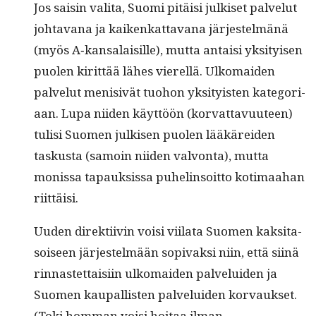
Jos saisin vali­ta, Suo­mi pitäisi julkiset palve­lut
johta­vana ja kaikenkat­ta­vana jär­jestelmänä
(myös A‑kansalaisille), mut­ta antaisi yksi­tyisen
puolen kirit­tää läh­es vierel­lä. Ulko­maid­en
palve­lut meni­sivät tuo­hon yksi­ty­is­ten kat­e­go­ri­
aan. Lupa niiden käyt­töön (kor­vat­tavu­u­teen)
tulisi Suomen julkisen puolen lääkärei­den
taskus­ta (samoin niiden valvon­ta), mut­ta
monis­sa tapauk­sis­sa puhe­lin­soit­to koti­maa­han
riittäisi.
Uuden direk­ti­ivin voisi viila­ta Suomen kak­si­ta­
soiseen jär­jestelmään sopi­vak­si niin, että siinä
rin­nastet­taisi­in ulko­maid­en palvelu­iden ja
Suomen kau­pal­lis­ten palvelu­iden kor­vauk­set.
(Toki hom­man voisi hoitaa ilman