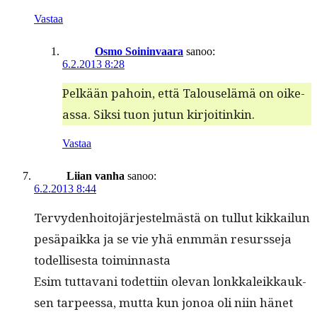
Vastaa
Osmo Soininvaara
sanoo:
6.2.2013 8:28
Pelkään pahoin, että Talouselämä on oike­
as­sa. Sik­si tuon jutun kirjoitinkin.
Vastaa
Liian vanha
sanoo:
6.2.2013 8:44
Ter­vy­den­hoito­jär­jestelmästä on tul­lut kikkailun
pesä­paik­ka ja se vie yhä enm­män resursse­ja
todel­lis­es­ta toiminnasta
Esim tut­ta­vani todet­ti­in ole­van lonkkaleikkauk­
sen tarpeessa, mut­ta kun jonoa oli niin hänet