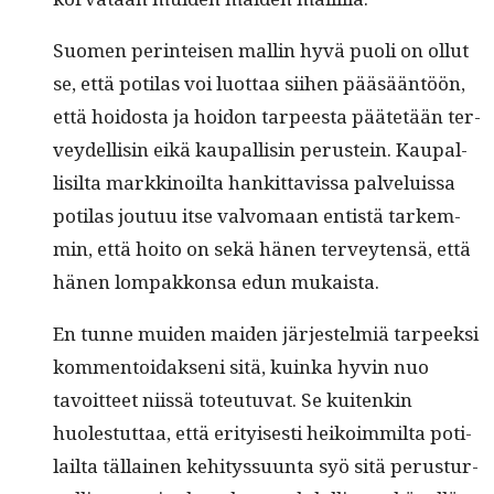
Suomen per­in­teisen mallin hyvä puoli on ollut
se, että poti­las voi luot­taa siihen pääsään­töön,
että hoi­dos­ta ja hoidon tarpeesta päätetään ter­
vey­del­lisin eikä kau­pal­lisin perustein. Kau­pal­
lisil­ta markki­noil­ta han­kit­tavis­sa palveluis­sa
poti­las joutuu itse valvo­maan entistä tarkem­
min, että hoito on sekä hänen ter­veyten­sä, että
hänen lom­pakkon­sa edun mukaista.
En tunne muiden maid­en jär­jestelmiä tarpeek­si
kom­men­toidak­seni sitä, kuin­ka hyvin nuo
tavoit­teet niis­sä toteu­tu­vat. Se kuitenkin
huolestut­taa, että eri­tyis­es­ti heikoim­mil­ta poti­
lail­ta täl­lainen kehi­tys­su­un­ta syö sitä perus­tur­