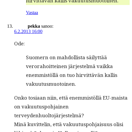
hirvit­tävän kallis vakuutusmuotoinen.
Vastaa
pekka
sanoo:
6.2.2013 16:00
Ode:
Suomern on mah­dol­lista säi­lyt­tää
verora­hoit­teinen jär­jestelmä vaik­ka
enem­mistöl­lä on tuo hirvit­tävän kallis
vakuutusmuotoinen.
Onko tosi­aan niin, että enem­mistöl­lä EU-maista
on vaku­u­tus­po­h­jainen
terveydenhuoltojärjestelmä?
Minä kuvit­telin, että vaku­u­tus­po­h­jaisu­us olisi