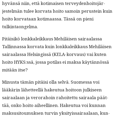
hyvän­sä niin, että koti­maisen ter­vey­den­hoito­jär­
jestelmän tulee kor­va­ta hoito samoin perustein kuin
hoito kor­vataan koti­maas­sa. Tässä on pieni
tulkintaongelma.
Pitäisikö lonkkaleikkaus Mehiläisen sairaalas­sa
Tallinnas­sa kor­va­ta kuin lonkkaleikkaus Mehiläisen
sairaalas­sa Helsingis­sä (KELA-kor­vaus) vai kuten
hoito HYKS:ssä, jos­sa poti­las ei mak­sa käytän­nössä
mitään itse?
Minus­ta tämän pitäisi olla selvä. Suomes­sa voi
lääkärin lähet­teel­lä hakeu­tua hoitoon julkiseen
sairaalaan ja verora­hoin rahoitet­tu sairaala päät­
tää, onko hoito aiheelli­nen. Hakeu­tua voi kun­nan
mak­susi­toumuk­sen turvin yksi­tyis­sairaalaan, kun­