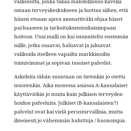
val­lisu­ut­ta, jon­ka takaa mah­dol­lisu­us kävel­lä
omaan ter­veyskeskuk­seen ja luot­taa siihen, että
hänen etu­aan aja­va ammat­tivä­ki ohjaa hänet
parhaaseen ja tarkoituk­sen­mukaisim­paan
hoitoon. Uusi malli on kai suun­nitel­tu enem­män
niille, jot­ka osaa­vat, halu­a­vat ja jak­sa­vat
valikoi­da itselleen vapail­ta markki­noil­ta
toimivim­mat ja sopi­van tasoiset palvelut.
Askelei­ta tähän suun­taan on tietenkin jo otet­tu
muutenkin. Aika mon­es­sa asi­as­sa A‑kansalaiset
käyt­tävätkin jo mui­ta kuin julkisen ter­vey­den­
hoidon palvelui­ta. Julkiset (B‑kansalaisten?)
palve­lut ovat kai vielä perus­tur­val­lisia, mut­ta
ilmeis­es­ti jo vähem­män halut­tu­ja / huonompia.