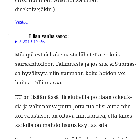
direktiivejäkin.)
Vastaa
Liian vanha
sanoo:
6.2.2013 13:26
Mikäpä estää hake­mas­ta lähetet­tä erikois­
sairaan­hoitoon Tallinnas­ta ja jos sitä ei Suomes­
sa hyväksytä niin var­maan koko hoidon voi
hoitaa Tallinnassa.
EU on lisäämässä direk­ti­ivil­lä poti­laan oikeuk­
sia ja valinnanvaputta.Jotta tuo olisi aitoa niin
kor­vaus­ta­son on olta­va niin korkea, että läh­es
kaikil­la on mah­dol­lisu­us käyt­tää sitä.