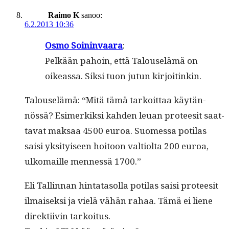
Raimo K
sanoo:
6.2.2013 10:36
Osmo Soin­in­vaara
:
Pelkään pahoin, että Talouselämä on
oike­as­sa. Sik­si tuon jutun kirjoitinkin.
Talouselämä: “Mitä tämä tarkoit­taa käytän­
nössä? Esimerkik­si kah­den leuan pro­teesit saat­
ta­vat mak­saa 4500 euroa. Suomes­sa poti­las
saisi yksi­tyiseen hoitoon val­ti­ol­ta 200 euroa,
ulko­maille men­nessä 1700.”
Eli Tallinnan hin­tata­sol­la poti­las saisi pro­teesit
ilmaisek­si ja vielä vähän rahaa. Tämä ei liene
direk­ti­ivin tarkoitus.