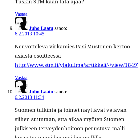
Tuskin STM:kään tätä ajaa?
Vastaa
Juho Laatu
sanoo:
6.2.2013 10:45
Neu­vot­tel­e­va virkamies Pasi Mus­to­nen ker­too
asi­as­ta osoit­teessa
http://www.stm.fi/ylakulma/artikkeli/-/view/184
Vastaa
Juho Laatu
sanoo:
6.2.2013 11:34
Suomen tulk­in­ta ja toimet näyt­tävät vetävän
siihen suun­taan, että aikaa myöten Suomen
julkiseen ter­vey­den­hoitoon perus­tu­va malli
kor­vataan muiden maid­en mallilla.