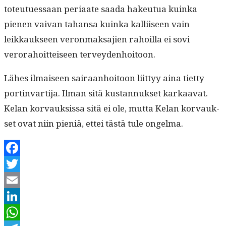
toteutues­saan peri­aate saa­da hakeu­tua kuin­ka
pienen vaivan tahansa kuin­ka kalli­iseen vain
leikkauk­seen veron­mak­sajien rahoil­la ei sovi
verora­hoit­teiseen terveydenhoitoon.
Läh­es ilmaiseen sairaan­hoitoon liit­tyy aina tiet­ty
port­in­var­ti­ja. Ilman sitä kus­tan­nuk­set karkaa­vat.
Kelan kor­vauk­sis­sa sitä ei ole, mut­ta Kelan kor­vauk­
set ovat niin pieniä, ettei tästä tule ongelma.
Facebook
Twitter
Email
LinkedIn