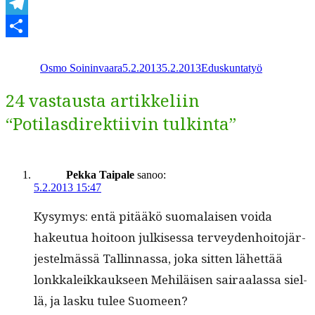
WhatsApp
Telegram
Kirjoittaja
Julkaistu
Kategoriat
Share
Osmo Soininvaara
5.2.2013
5.2.2013
Eduskuntatyö
24 vastausta artikkeliin
“Potilasdirektiivin tulkinta”
Pekka Taipale
sanoo:
5.2.2013 15:47
Kysymys: entä pitääkö suo­ma­laisen voi­da
hakeu­tua hoitoon julkises­sa ter­vey­den­hoito­jär­
jestelmässä Tallinnas­sa, joka sit­ten lähet­tää
lonkkaleikkauk­seen Mehiläisen sairaalas­sa siel­
lä, ja lasku tulee Suomeen?