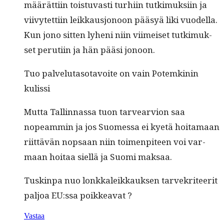
määrät­ti­in tois­tu­vasti turhi­in tutkimuk­si­in ja
viivytet­ti­in leikkausjonoon pääsyä liki vuodella.
Kun jono sit­ten lyheni niin viimeiset tutkimuk­
set peruti­in ja hän pääsi jonoon.
Tuo palve­lu­ta­so­tavoite on vain Potemkinin
kulissi
Mut­ta Tallinnas­sa tuon tarvearvion saa
nopeam­min ja jos Suomes­sa ei kyetä hoita­maan
riit­tävän nop­saan niin toimen­piteen voi var­
maan hoitaa siel­lä ja Suo­mi maksaa.
Tuskin­pa nuo lonkkaleikkauk­sen tarvekri­teer­it
paljoa EU:ssa poikkeavat ?
Vastaa