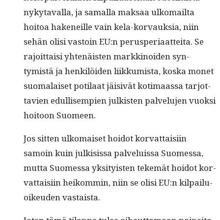
nyky­taval­la, ja samal­la mak­saa ulko­mail­ta
hoitoa hak­eneille vain kela-kor­vauk­sia, niin
sehän olisi vas­toin EU:n perus­pe­ri­aat­tei­ta. Se
rajoit­taisi yht­enäis­ten markki­noiden syn­
tymistä ja henkilöi­den liikku­mista, kos­ka mon­et
suo­ma­laiset poti­laat jäi­sivät koti­maas­sa tar­jot­
tavien edullisem­pi­en julk­isten palvelu­jen vuok­si
hoitoon Suomeen.
Jos sit­ten ulko­maiset hoidot kor­vat­taisi­in
samoin kuin julk­i­sis­sa palveluis­sa Suomes­sa,
mut­ta Suomes­sa yksi­ty­is­ten tekemät hoidot kor­
vat­taisi­in heikom­min, niin se olisi EU:n kil­pailu­
oikeu­den vastaista.