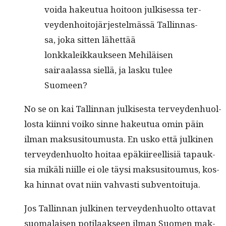
voi­da hakeu­tua hoitoon julkises­sa ter­
vey­den­hoito­jär­jestelmässä Tallinnas­
sa, joka sit­ten lähet­tää
lonkkaleikkauk­seen Mehiläisen
sairaalas­sa siel­lä, ja lasku tulee
Suomeen?
No se on kai Tallinnan julkises­ta ter­vey­den­huol­
losta kiin­ni voiko sinne hakeu­tua omin päin
ilman mak­susi­toumus­ta. En usko että julki­nen
ter­vey­den­huolto hoitaa epäki­ireel­lisiä tapauk­
sia mikäli niille ei ole täysi mak­susi­toumus, kos­
ka hin­nat ovat niin vah­vasti subventoituja.
Jos Tallinnan julki­nen ter­vey­den­huolto otta­vat
suo­ma­laisen poti­laak­seen ilman Suomen mak­