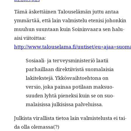
Tämä äsket­täi­nen Talouselämän jut­tu antaa
ymmärtää, että lain valmis­telu etenisi johonkin
muuhun suun­taan kuin Soin­in­vaara sen halu­
aisi viitoittaa:
http://www.talouselama.fi/uutiset/eu+ajaa+suom
Sosi­aali- ja ter­veysmin­is­ter­iö laatii
parhail­laan direk­ti­ivistä suo­ma­laisia
lakitek­ste­jä. Ykkös­vai­h­toe­htona on
ver­sio, joka painaa poti­laan mak­su­o­
su­u­den lyhtä pienek­si kuin se on suo­
ma­lai­sis­sa julk­i­sis­sa palveluissa.
Julk­ista viral­lista tietoa lain valmis­telus­ta ei tai­
da olla olemassa(?)