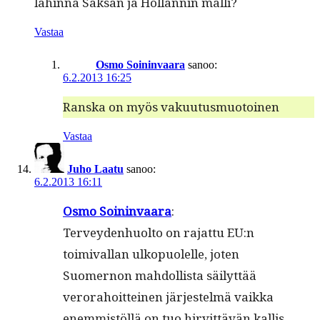
lähin­nä Sak­san ja Hol­lan­nin malli?
Vastaa
Osmo Soininvaara
sanoo:
6.2.2013 16:25
Ran­s­ka on myös vakuutusmuotoinen
Vastaa
Juho Laatu
sanoo:
6.2.2013 16:11
Osmo Soin­in­vaara
:
Ter­vey­den­huolto on rajat­tu EU:n
toimi­val­lan ulkop­uolelle, joten
Suomer­non mah­dol­lista säi­lyt­tää
verora­hoit­teinen jär­jestelmä vaik­ka
enem­mistöl­lä on tuo hirvit­tävän kallis