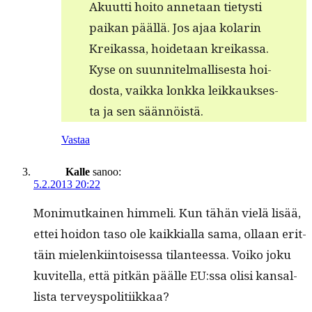
Aku­ut­ti hoito annetaan tietysti
paikan pääl­lä. Jos ajaa kolar­in
Kreikas­sa, hoide­taan kreikas­sa.
Kyse on suun­nitel­mallis­es­ta hoi­
dos­ta, vaik­ka lonk­ka leikkauk­ses­
ta ja sen säännöistä.
Vastaa
Kalle
sanoo:
5.2.2013 20:22
Mon­imutkainen him­meli. Kun tähän vielä lisää,
ettei hoidon taso ole kaikkial­la sama, ollaan erit­
täin mie­lenki­in­toises­sa tilanteessa. Voiko joku
kuvitel­la, että pitkän päälle EU:ssa olisi kansal­
lista terveyspolitiikkaa?