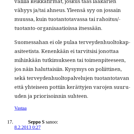
välil­lä keikkafir­mat, joskus taas lääkärien
vähyys ja/tai ahneus. Yleen­sä syy on jos­sain
muus­sa, kuin tuotan­to­tavas­sa tai rahoi­tus/­
tuotan­to-organ­isaa­tiois­sa itsessään.
Suomes­sa­han ei ole pulaa ter­vey­den­huoltoka­p­
a­siteetista. Kenenkään ei tarvit­sisi jonot­taa
mihinkään tutkimuk­seen tai toimen­piteeseen,
jos näin halut­taisi­in. Kysymys on poli­it­ti­nen,
sekä ter­vey­den­huoltopalvelu­jen tuotan­to­ta­van
että yhteiseen pot­ti­in kerät­ty­jen varo­jen suu­ru­
u­den ja pri­or­isoin­nin suhteen.
Vastaa
Seppo S
sanoo:
8.2.2013 0:27