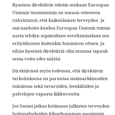
Kyseisen direk­ti­ivin tek­stin mukaan Euroopan
Union­in tuomiois­tu­in on use­aan otteeseen
vahvis­tanut, että kaiken­lainen ter­vey­den- ja
sairaan­hoito kuu­luu Euroopan Union­in toimin­
nas­ta teh­dyn sopimuk­sen soveltamisalaan sen
eri­ty­is­lu­onne kuitenkin huomioon ottaen. Ja
eihän kyseistä direk­ti­iviä olisi muus­sa tapauk­
ses­sa voitu edes säätää.
Direk­ti­ivis­sä myös tode­taan, että direk­ti­ivin
tarkoituk­se­na on paran­taa sisä­markki­noiden
toim­intaa sekä tavaroiden, henkilöi­den ja
palvelu­jen vapaa­ta liikkuvuutta.
Jos Suo­mi jatkaa koti­maan julk­isten ter­vey­den­
hoitopalvelu­iden kil­pailu­ase­man suosimista