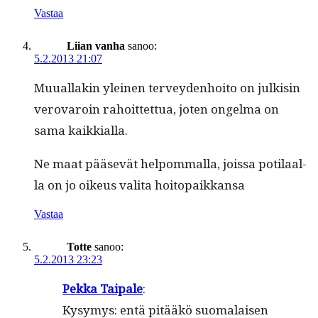
Vastaa
Liian vanha
sanoo:
5.2.2013 21:07
Muual­lakin yleinen ter­vey­den­hoito on julk­isin
verovaroin rahoit­tet­tua, joten ongel­ma on
sama kaikkialla.
Ne maat pää­sevät helpom­mal­la, jois­sa poti­laal­
la on jo oikeus vali­ta hoitopaikkansa
Vastaa
Totte
sanoo:
5.2.2013 23:23
Pekka Taipale
:
Kysymys: entä pitääkö suo­ma­laisen