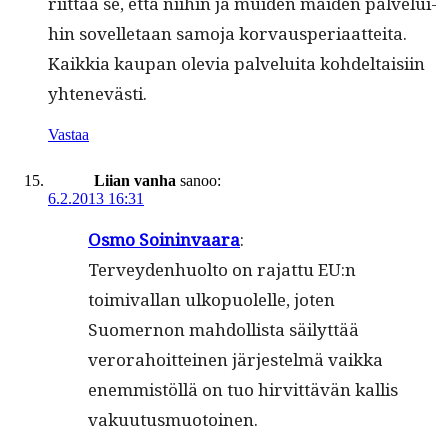
riit­tää se, että niihin ja muiden maid­en palvelui­
hin sovel­letaan samo­ja kor­vaus­pe­ri­aat­tei­ta.
Kaikkia kau­pan ole­via palvelui­ta kohdeltaisi­in
yhtenevästi.
Vastaa
Liian vanha
sanoo:
6.2.2013 16:31
Osmo Soin­in­vaara
:
Ter­vey­den­huolto on rajat­tu EU:n
toimi­val­lan ulkop­uolelle, joten
Suomer­non mah­dol­lista säi­lyt­tää
verora­hoit­teinen jär­jestelmä vaik­ka
enem­mistöl­lä on tuo hirvit­tävän kallis
vakuutusmuotoinen.