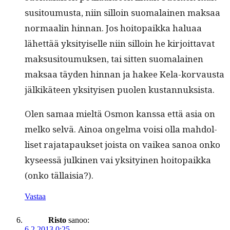
susi­toumus­ta, niin sil­loin suo­ma­lainen mak­saa
nor­maalin hin­nan. Jos hoitopaik­ka halu­aa
lähet­tää yksi­tyiselle niin sil­loin he kir­joit­ta­vat
mak­susi­toumuk­sen, tai sit­ten suo­ma­lainen
mak­saa täy­den hin­nan ja hakee Kela-kor­vaus­ta
jälkikä­teen yksi­tyisen puolen kustannuksista.
Olen samaa mieltä Osmon kanssa että asia on
melko selvä. Ain­oa ongel­ma voisi olla mah­dol­
liset rajat­a­pauk­set joista on vaikea sanoa onko
kyseessä julki­nen vai yksi­tyi­nen hoitopaik­ka
(onko tällaisia?).
Vastaa
Risto
sanoo:
6.2.2013 0:25