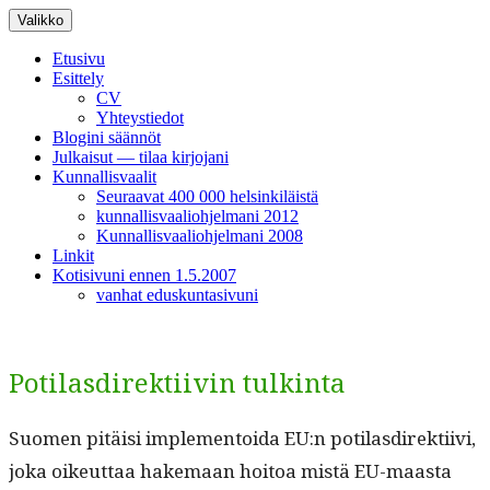
Siirry
Valikko
sisältöön
Etusivu
Esittely
CV
Yhteystiedot
Blogini säännöt
Julkaisut — tilaa kirjojani
Kunnallisvaalit
Seuraavat 400 000 helsinkiläistä
kunnallisvaaliohjelmani 2012
Kunnallisvaaliohjelmani 2008
Linkit
Kotisivuni ennen 1.5.2007
vanhat eduskuntasivuni
Potilasdirektiivin tulkinta
Suomen pitäisi imple­men­toi­da EU:n poti­las­di­rek­ti­ivi,
joka oikeut­taa hake­maan hoitoa mis­tä EU-maas­ta