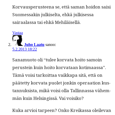
Kor­vaus­pe­rus­teena se, että saman hoidon saisi
Suomes­sakin julkiselta, ehkä julkises­sa
sairaalas­sa tai ehkä Mehiläisellä.
Vastaa
Juho Laatu
sanoo:
5.2.2013 18:22
Sana­muo­to oli “tulee kor­va­ta hoito samoin
perustein kuin hoito kor­vataan koti­maas­sa”.
Tämä voisi tarkoit­taa vaikka­pa sitä, että on
päätet­ty kor­va­ta puo­let jonkin oper­aa­tion kus­
tan­nuk­sista, mikä voisi olla Tallinnas­sa vähem­
män kuin Helsingis­sä. Vai voisiko?
Kuka arvioi tarpeen? Onko Kreikas­sa oleil­e­van