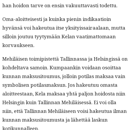
han hoidon tarve on ensin vaku­ut­tavasti todettu.
Oma-aloit­teis­es­ti ja kuin­ka pienin indikaa­tioin
hyvän­sä voi hakeu­tua itse yksi­tyis­sairaalaan, mut­ta
sil­loin joutuu tyy­tymään Kelan vaa­ti­mat­tomaan
korvaukseen.
Mehiläisen toimip­is­tet­tä Tallinnas­sa ja Helsingis­sä on
kohdelta­va samoin. Kumpaankin voidaan osoit­taa
kun­nan mak­susi­toumus, jol­loin poti­las mak­saa vain
sym­bol­isen poti­las­mak­sun. Jos hakeu­tuu omas­ta
aloit­teestaan, Kela mak­saa yhtä paljon hoi­dos­ta niin
Helsin­gin kuin Tallinnan Mehiläisessä. Ei voi olla
niin, että Tallinnan Mehiläiseen voisi hakeu­tua ilman
kun­nan mak­susi­toumus­ta ja lähet­tää laskun
kotikunnalleen.