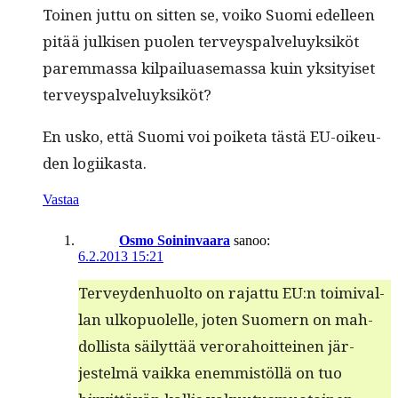
Toinen jut­tu on sit­ten se, voiko Suo­mi edelleen
pitää julkisen puolen ter­veyspalveluyk­siköt
parem­mas­sa kil­pailu­ase­mas­sa kuin yksi­tyiset
terveyspalveluyksiköt?
En usko, että Suo­mi voi poike­ta tästä EU-oikeu­
den logiikasta.
Vastaa
Osmo Soininvaara
sanoo:
6.2.2013 15:21
Ter­vey­den­huolto on rajat­tu EU:n toimi­val­
lan ulkop­uolelle, joten Suomern on mah­
dol­lista säi­lyt­tää verora­hoit­teinen jär­
jestelmä vaik­ka enem­mistöl­lä on tuo