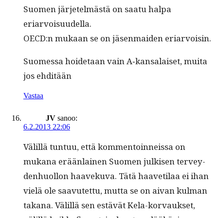
Suomen jär­jetelmästä on saatu hal­pa
eriarvoisuudella.
OECD:n mukaan se on jäsen­maid­en eriarvoisin.
Suomes­sa hoide­taan vain A‑kansalaiset, mui­ta
jos ehditään
Vastaa
JV
sanoo:
6.2.2013 22:06
Välil­lä tun­tuu, että kom­men­toin­neis­sa on
mukana erään­lainen Suomen julkisen ter­vey­
den­huol­lon haaveku­va. Tätä haaveti­laa ei ihan
vielä ole saavutet­tu, mut­ta se on aivan kul­man
takana. Välil­lä sen estävät Kela-kor­vauk­set,