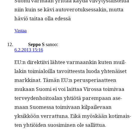
Suo­mi var­maan yrit­tää käy­dä viivy­tys­tais­telua
niin kuin se kävi autovero­tuk­ses­sakin, mut­ta
häviö taitaa olla edessä
Vastaa
Seppo S
sanoo:
6.2.2013 15:16
EU:n direk­ti­ivi läh­tee var­maankin kuten muil­
lakin toimi­aloil­la tavoit­teesta luo­da yht­enäiset
markki­nat. Tämän EU:n perus­pe­ri­aat­teen
mukaan Suo­mi ei voi lait­taa Virossa toimi­vaa
ter­vey­den­hoitoalan yhtiötä parem­paan ase­
maan Suomes­sa toimi­vaan kil­pail­e­vaan
yksikköön ver­rat­tuna. Eikä myöskään koti­mais­
ten yhtiöi­den suosimi­nen ole sallittua.