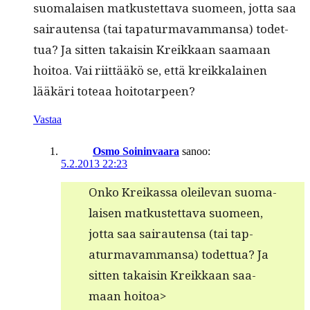
suo­ma­laisen matkustet­ta­va suomeen, jot­ta saa
sairaut­en­sa (tai tap­atur­mavam­mansa) todet­
tua? Ja sit­ten takaisin Kreikkaan saa­maan
hoitoa. Vai riit­tääkö se, että kreikkalainen
lääkäri toteaa hoitotarpeen?
Vastaa
Osmo Soininvaara
sanoo:
5.2.2013 22:23
Onko Kreikas­sa oleil­e­van suo­ma­
laisen matkustet­ta­va suomeen,
jot­ta saa sairaut­en­sa (tai tap­
atur­mavam­mansa) todet­tua? Ja
sit­ten takaisin Kreikkaan saa­
maan hoitoa>