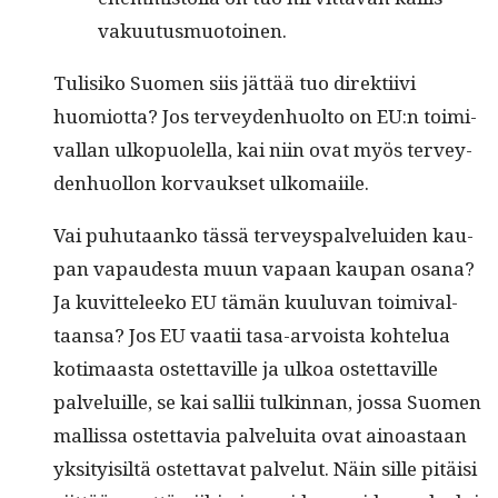
vakuutusmuotoinen.
Tulisiko Suomen siis jät­tää tuo direk­ti­ivi
huomiotta? Jos ter­vey­den­huolto on EU:n toimi­
val­lan ulkop­uolel­la, kai niin ovat myös ter­vey­
den­huol­lon kor­vauk­set ulkomaiile.
Vai puhutaanko tässä ter­veyspalvelu­iden kau­
pan vapaud­es­ta muun vapaan kau­pan osana?
Ja kuvit­teleeko EU tämän kuu­lu­van toimi­val­
taansa? Jos EU vaatii tasa-arvoista kohtelua
koti­maas­ta ostet­taville ja ulkoa ostet­taville
palveluille, se kai sal­lii tulkin­nan, jos­sa Suomen
mallis­sa ostet­tavia palvelui­ta ovat ain­oas­taan
yksi­ty­isiltä ostet­ta­vat palve­lut. Näin sille pitäisi