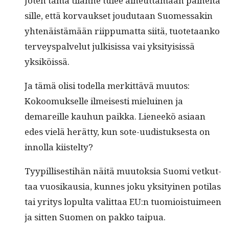
Joten tämä tilanne tulee aiheut­ta­maan painei­ta
sille, että kor­vauk­set joudu­taan Suomes­sakin
yht­enäistämään riip­pumat­ta siitä, tuote­taanko
ter­veyspalve­lut julk­i­sis­sa vai yksi­ty­i­sis­sä
yksiköissä.
Ja tämä olisi todel­la merkit­tävä muu­tos:
Kokoomuk­selle ilmeis­es­ti mieluinen ja
demareille kauhun paik­ka. Lie­neekö asi­aan
edes vielä herät­ty, kun sote-uud­is­tuk­ses­ta on
innol­la kiistelty?
Tyyp­il­lis­es­ti­hän näitä muu­tok­sia Suo­mi vetkut­
taa vuosikau­sia, kunnes joku yksi­tyi­nen poti­las
tai yri­tys lop­ul­ta valit­taa EU:n tuomiois­tu­imeen
ja sit­ten Suomen on pakko taipua.