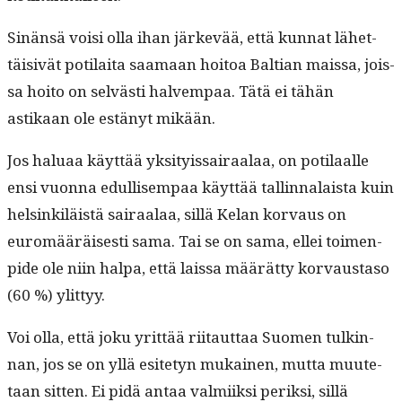
Sinän­sä voisi olla ihan järkevää, että kun­nat lähet­
täi­sivät poti­lai­ta saa­maan hoitoa Balt­ian mais­sa, jois­
sa hoito on selvästi halvem­paa. Tätä ei tähän
astikaan ole estänyt mikään.
Jos halu­aa käyt­tää yksi­tyis­sairaalaa, on poti­laalle
ensi vuon­na edullisem­paa käyt­tää tallinnalaista kuin
helsinkiläistä sairaalaa, sil­lä Kelan kor­vaus on
euromääräis­es­ti sama. Tai se on sama, ellei toimen­
pide ole niin hal­pa, että lais­sa määrät­ty kor­vaus­ta­so
(60 %) ylittyy.
Voi olla, että joku yrit­tää riitaut­taa Suomen tulkin­
nan, jos se on yllä esite­tyn mukainen, mut­ta muute­
taan sit­ten. Ei pidä antaa valmi­ik­si perik­si, sil­lä