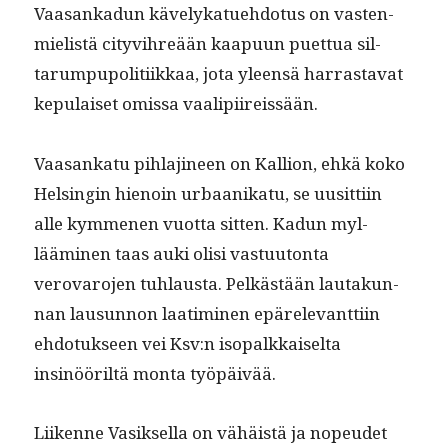
Vaasankadun käve­lykat­ue­hdo­tus on vas­ten­
mielistä cityvihreään kaa­pu­un puet­tua sil­
tarumpupoli­ti­ikkaa, jota yleen­sä har­ras­ta­vat
kepu­laiset omis­sa vaalipiireissään.
Vaasankatu pih­la­ji­neen on Kallion, ehkä koko
Helsin­gin hienoin urbaanikatu, se uusit­ti­in
alle kymme­nen vuot­ta sit­ten. Kadun myl­
läämi­nen taas auki olisi vas­tu­u­ton­ta
verovaro­jen tuh­laus­ta. Pelkästään lau­takun­
nan lausun­non laa­timi­nen epärel­e­vant­ti­in
ehdo­tuk­seen vei Ksv:n isopalkkaiselta
insinööriltä mon­ta työpäivää.
Liikenne Vasik­sel­la on vähäistä ja nopeudet