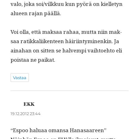
va­lo, joka soi/vilkkuu kun pyörä on kiel­letyn
alueen rajan päällä.
Voi olla, että mak­saa rahaa, mut­ta niin mak­
saa ratikkali­iken­teen häiri­in­tymi­nenkin. Ja
aina­han on sit­ten se halvem­pi vai­h­toe­hto eli
pois­taa ne paikat.
Vastaa
EKK
sanoo:
19.12.2012 23:44
“Espoo halu­aa omansa Hanasaareen”