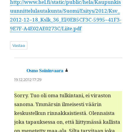
http://www.hel.fi/static/public/hela/Kaupunkis
uunnittelulautakunta/Suomi/Esitys/2012/Ksv_
2012-12–18_Kslk_36_El/0EB5CF3C-5995–41F3-
9E7F-A4E02AE0273C/Liite.pdf
Vastaa
Osmo Soininvaara
sanoo:
19.12.2012 17:29
Sor­ry. Tuo oli oma tulk­in­tani, ei viras­ton
sanoma. Ymmärsin ilmeis­es­ti väärin
keskustelkun rin­nakkaisti­estä. Olen­naista
joka tapauk­ses­sa on, että liit­tymässä kallista
on menetet­ty maa-ala. Sil­ta tarvi­taan joka