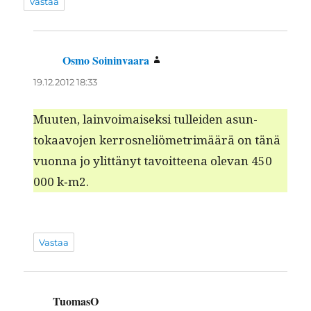
Vastaa
Osmo Soininvaara
sanoo:
19.12.2012 18:33
Muuten, lain­voimaisek­si tullei­den asun­
tokaavo­jen ker­rosneliömetrimäärä on tänä
vuon­na jo ylit­tänyt tavoit­teena ole­van 450
000 k‑m2.
Vastaa
TuomasO
sanoo: