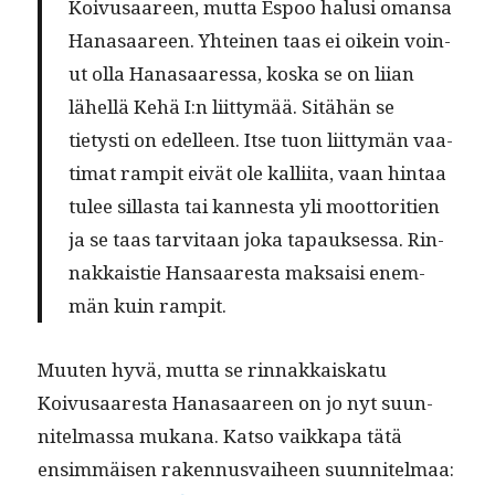
Koivusaa­reen, mut­ta Espoo halusi omansa
Hanasaa­reen. Yhteinen taas ei oikein voin­
ut olla Hanasaa­res­sa, kos­ka se on liian
lähel­lä Kehä I:n liit­tymää. Sitähän se
tietysti on edelleen. Itse tuon liit­tymän vaa­
ti­mat rampit eivät ole kalli­ita, vaan hin­taa
tulee sil­las­ta tai kannes­ta yli moot­tori­tien
ja se taas tarvi­taan joka tapauk­ses­sa. Rin­
nakkaistie Hansaares­ta mak­saisi enem­
män kuin rampit.
Muuten hyvä, mut­ta se rin­nakkaiskatu
Koivusaares­ta Hanasaa­reen on jo nyt suun­
nitel­mas­sa mukana. Kat­so vaikka­pa tätä
ensim­mäisen raken­nus­vai­heen suun­nitel­maa: