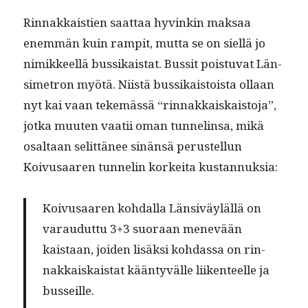
Rin­nakkaistien saat­taa hyvinkin mak­saa
enem­män kuin rampit, mut­ta se on siel­lä jo
nimik­keel­lä bus­sikai­stat. Bus­sit pois­tu­vat Län­
simetron myötä. Niistä bus­sikaistoista ollaan
nyt kai vaan tekemässä “rin­nakkaiskaisto­ja”,
jot­ka muuten vaatii oman tun­nelin­sa, mikä
osaltaan selit­tänee sinän­sä perustel­lun
Koivusaaren tun­nelin korkei­ta kustannuksia:
Koivusaaren kohdal­la Län­siväyläl­lä on
varaudut­tu 3+3 suo­raan menevään
kaistaan, joiden lisäk­si kohdas­sa on rin­
nakkaiskai­stat kään­tyvälle liiken­teelle ja
busseille.