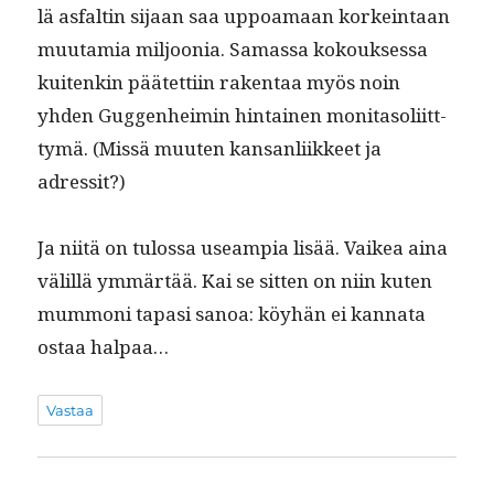
lä asfaltin sijaan saa uppoa­maan korkein­taan
muu­tamia miljoo­nia. Samas­sa kok­ouk­ses­sa
kuitenkin päätet­ti­in rak­en­taa myös noin
yhden Guggen­heimin hin­tainen moni­ta­soli­itt­
tymä. (Mis­sä muuten kansan­li­ik­keet ja
adressit?)
Ja niitä on tulos­sa use­ampia lisää. Vaikea aina
välil­lä ymmärtää. Kai se sit­ten on niin kuten
mum­moni tapasi sanoa: köy­hän ei kan­na­ta
ostaa halpaa…
Vastaa