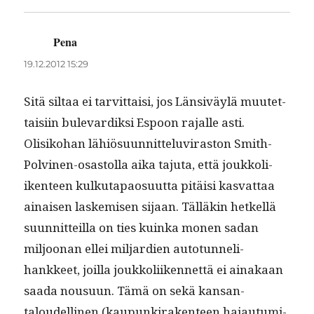
Pena
sanoo:
19.12.2012 15:29
Sitä sil­taa ei tarvit­taisi, jos Län­siväylä muutet­
taisi­in bule­vardik­si Espoon rajalle asti.
Olisiko­han lähiö­su­un­nit­telu­vi­ras­ton Smith-
Polvi­nen-osas­tol­la aika taju­ta, että joukkoli­
iken­teen kulku­ta­pao­su­ut­ta pitäisi kas­vat­taa
ainaisen laskemisen sijaan. Täl­läkin het­kel­lä
suun­nit­teil­la on ties kuin­ka mon­en sadan
miljoo­nan ellei mil­jar­di­en auto­tun­neli­
hankkeet, joil­la joukkoli­iken­net­tä ei ainakaan
saa­da nousu­un. Tämä on sekä kansan­
taloudelli­nen (kaupunki­rak­en­teen hajau­tu­mi­