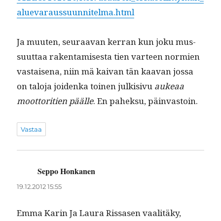
aluevaraussuunnitelma.html
Ja muuten, seu­raa­van ker­ran kun joku mus­
su­ut­taa rak­en­tamis­es­ta tien var­teen normien
vas­taise­na, niin mä kaivan tän kaa­van jos­sa
on talo­ja joiden­ka toinen julk­i­sivu
aukeaa
moot­tori­tien päälle
. En pahek­su, päinvastoin.
Vastaa
Seppo Honkanen
sanoo:
19.12.2012 15:55
Emma Karin Ja Lau­ra Ris­sas­en vaal­itäky,