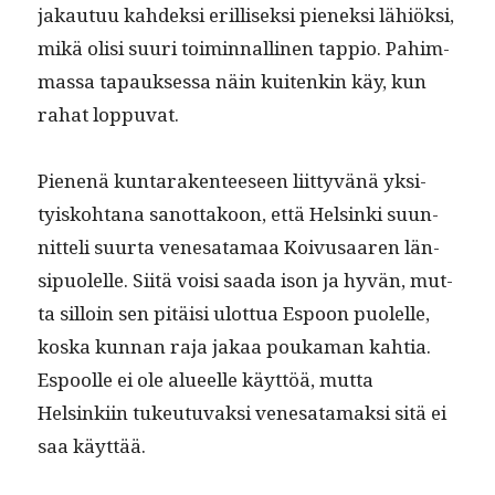
jakau­tuu kahdek­si eril­lisek­si pienek­si lähiök­si,
mikä olisi suuri toimin­nalli­nen tap­pio. Pahim­
mas­sa tapauk­ses­sa näin kuitenkin käy, kun
rahat loppuvat.
Pienenä kun­tarak­en­teeseen liit­tyvänä yksi­
tyisko­htana san­ot­takoon, että Helsin­ki suun­
nit­teli suur­ta vene­sa­ta­maa Koivusaaren län­
sipuolelle. Siitä voisi saa­da ison ja hyvän, mut­
ta sil­loin sen pitäisi ulot­tua Espoon puolelle,
kos­ka kun­nan raja jakaa pouka­man kah­tia.
Espoolle ei ole alueelle käyt­töä, mut­ta
Helsinki­in tukeu­tu­vak­si vene­sa­ta­mak­si sitä ei
saa käyttää.