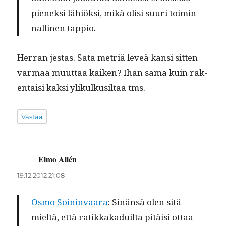
pienek­si lähiök­si, mikä olisi suuri toimin­
nalli­nen tappio.
Her­ran jes­tas. Sata metriä lev­eä kan­si sit­ten
var­maa muut­taa kaiken? Ihan sama kuin rak­
en­taisi kak­si ylikulkusil­taa tms.
Vastaa
Elmo Allén
sanoo:
19.12.2012 21:08
Osmo Soin­in­vaara
: Sinän­sä olen sitä
mieltä, että ratikkakaduil­ta pitäisi ottaa