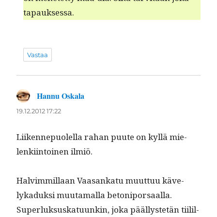
tapauksessa.
Vastaa
Hannu Oskala
sanoo:
19.12.2012 17:22
Liiken­nepuolel­la rahan puute on kyl­lä mie­
lenki­in­toinen ilmiö.
Halvim­mil­laan Vaasankatu muut­tuu käve­
lykaduk­si muu­ta­mal­la betoni­por­saal­la.
Super­luk­suskatu­unkin, joka päällystetän tiilil­