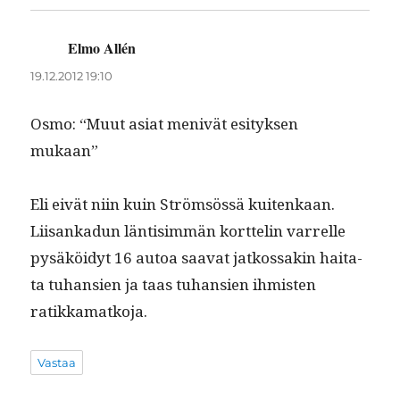
Elmo Allén
sanoo:
19.12.2012 19:10
Osmo: “Muut asi­at menivät esi­tyk­sen
mukaan”
Eli eivät niin kuin Ström­sössä kuitenkaan.
Liisankadun län­tisim­män kort­telin var­relle
pysäköidyt 16 autoa saa­vat jatkos­sakin hai­ta­
ta tuhan­sien ja taas tuhan­sien ihmis­ten
ratikkamatkoja.
Vastaa