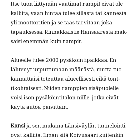
Itse tuon liit­tymän vaa­ti­mat rampit eivät ole
kalli­ita, vaan hin­taa tulee sil­las­ta tai kannes­ta
yli moot­tori­tien ja se taas tarvi­taan joka
tapauk­ses­sa. Rin­nakkaistie Hansaares­ta mak­
saisi enem­män kuin rampit.
Alueelle tulee 2000 pysäköin­tipaikkaa. En
läht­enyt urput­tumaan määrästä, mut­ta tuo
kan­nat­taisi toteut­taa alueel­lis­es­ti eikä tont­
tiko­htais­es­ti. Niiden ramp­pi­en sisäpuolelle
voisi ison pysäköin­ti­talon niille, jot­ka eivät
käytä autoa päivittäin.
Kan­si
ja sen mukana Län­siväylän tun­neloin­ti
ovat kalli­ita. Ilman sitä Koivusaari kuitenkin