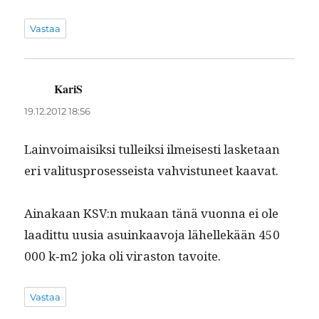
Vastaa
KariS
sanoo:
19.12.2012 18:56
Lain­voimaisik­si tulleik­si ilmeis­es­ti las­ke­taan
eri val­i­tus­pros­es­seista vahvis­tuneet kaavat.
Ainakaan KSV:n mukaan tänä vuon­na ei ole
laa­dit­tu uusia asuinkaavo­ja lähellekään 450
000 k‑m2 joka oli viras­ton tavoite.
Vastaa