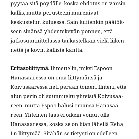
pyytää sitä pöy­dälle, kos­ka ehdo­tus on varsin
kallis, mut­ta perus­teeni mureni­vat
keskustelun kulues­sa. Sain kuitenkin päätök­
seen sinän­sä yhden­tekevän pon­nen, että
jatko­su­un­nit­telus­sa tarkastel­laan vielä liiken­
net­tä ja kovin kallista kant­ta.
Eri­ta­soli­it­tymä.
Ihmettelin, mik­si Espoon
Hanasaa­res­sa on oma liit­tymän­sä ja
Koivusaa­res­sa heti perään toinen. Ilmeni, että
alun perin oli suun­nitel­tu yhteistä Koivusaa­
reen, mut­ta Espoo halusi omansa Hanasaa­
reen. Yhteinen taas ei oikein voin­ut olla
Hanasaa­res­sa, kos­ka se on liian lähel­lä Kehä
I:n liit­tymää. Sitähän se tietysti on edelleen.