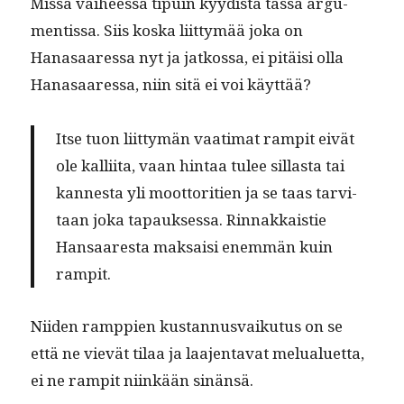
Mis­sä vai­heessa tipuin kyy­dis­tä tässä argu­
men­tis­sa. Siis kos­ka liit­tymää joka on
Hanasaa­res­sa nyt ja jatkos­sa, ei pitäisi olla
Hanasaa­res­sa, niin sitä ei voi käyttää?
Itse tuon liit­tymän vaa­ti­mat rampit eivät
ole kalli­ita, vaan hin­taa tulee sil­las­ta tai
kannes­ta yli moot­tori­tien ja se taas tarvi­
taan joka tapauk­ses­sa. Rin­nakkaistie
Hansaares­ta mak­saisi enem­män kuin
rampit.
Niiden ramp­pi­en kus­tan­nus­vaiku­tus on se
että ne vievät tilaa ja laa­jen­ta­vat melu­aluet­ta,
ei ne rampit niinkään sinänsä.