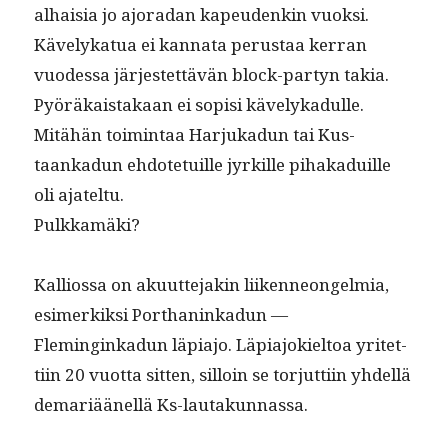
alhaisia jo ajo­radan kapeu­denkin vuok­si.
Käve­lykat­ua ei kan­na­ta perus­taa ker­ran
vuodessa jär­jestet­tävän block-par­tyn takia.
Pyöräkaistakaan ei sopisi käve­lykadulle.
Mitähän toim­intaa Har­jukadun tai Kus­
taankadun ehdote­tu­ille jyrkille pihakaduille
oli ajateltu.
Pulkkamäki?
Kallios­sa on aku­ut­te­jakin liiken­neon­gelmia,
esimerkik­si Porthaninkadun —
Fleminginkadun läpi­a­jo. Läpi­a­jok­iel­toa yritet­
ti­in 20 vuot­ta sit­ten, sil­loin se tor­jut­ti­in yhdel­lä
demar­iäänel­lä Ks-lautakunnassa.