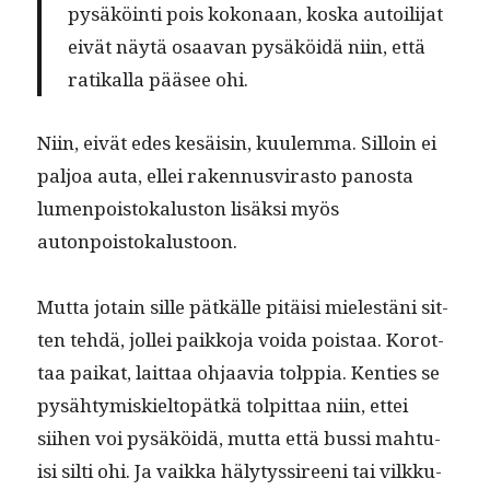
pysäköin­ti pois kokon­aan, kos­ka autoil­i­jat
eivät näytä osaa­van pysäköidä niin, että
ratikalla pääsee ohi.
Niin, eivät edes kesäisin, kuulem­ma. Sil­loin ei
paljoa auta, ellei raken­nusvi­ras­to panos­ta
lumen­pois­tokalus­ton lisäk­si myös
autonpoistokalustoon.
Mut­ta jotain sille pätkälle pitäisi mielestäni sit­
ten tehdä, jollei paikko­ja voi­da pois­taa. Korot­
taa paikat, lait­taa ohjaavia tolp­pia. Ken­ties se
pysähtymiskiel­topätkä tol­pit­taa niin, ettei
siihen voi pysäköidä, mut­ta että bus­si mah­tu­
isi silti ohi. Ja vaik­ka häly­tys­sireeni tai vilkku­