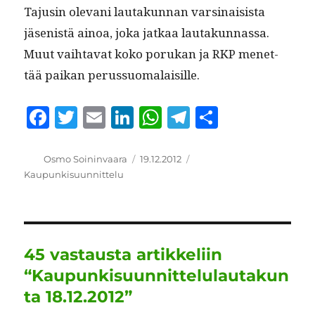
Tajusin ole­vani lau­takun­nan varsi­nai­sista
jäsenistä ain­oa, joka jatkaa lau­takun­nas­sa.
Muut vai­h­ta­vat koko porukan ja RKP menet­
tää paikan perussuomalaisille.
F
T
E
Li
W
T
S
a
w
m
n
h
el
h
c
it
ai
k
at
e
a
Kirjoittaja
Julkaistu
Kategoriat
Osmo Soininvaara
19.12.2012
Kaupunkisuunnittelu
e
te
l
e
s
g
re
b
r
d
A
r
o
I
p
a
o
n
p
m
45 vastausta artikkeliin
k
“Kaupunkisuunnittelulautakun
ta 18.12.2012”