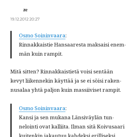
ze
sanoo:
19.12.2012 20:27
Osmo Soin­in­vaara
:
Rin­nakkaistie Hansaares­ta mak­saisi enem­
män kuin rampit.
Mitä sit­ten? Rin­nakkaisti­etä voisi sen­tään
kevyt liiken­nekin käyt­tää ja se ei söisi raken­
nusalaa yhtä paljon kuin mas­si­iviset rampit.
Osmo Soin­in­vaara
:
Kan­si ja sen mukana Län­siväylän tun­
neloin­ti ovat kalli­ita. Ilman sitä Koivusaari
kuitenkin jakau­tuu kahdek­si eril­lisek­si