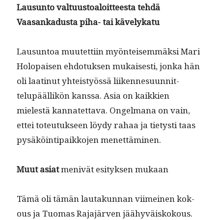
Lausun­to val­tu­us­toaloit­teesta tehdä
Vaasankadus­ta piha- tai kävelykatu
Lausun­toa muutet­ti­in myön­teisem­mäk­si Mari
Holopaisen ehdo­tuk­sen mukaises­ti, jon­ka hän
oli laat­in­ut yhteistyössä liiken­nesu­un­nit­
telupääl­likön kanssa. Asia on kaikkien
mielestä kan­natet­ta­va. Ongel­mana on vain,
ettei toteu­tuk­seen löy­dy rahaa ja tietysti taas
pysäköin­tipaikko­jen menettäminen.
Muut asi­at
menivät esi­tyk­sen mukaan
Tämä oli tämän lau­takun­nan viimeinen kok­
ous ja Tuo­mas Raja­jär­ven jäähyväiskok­ous.