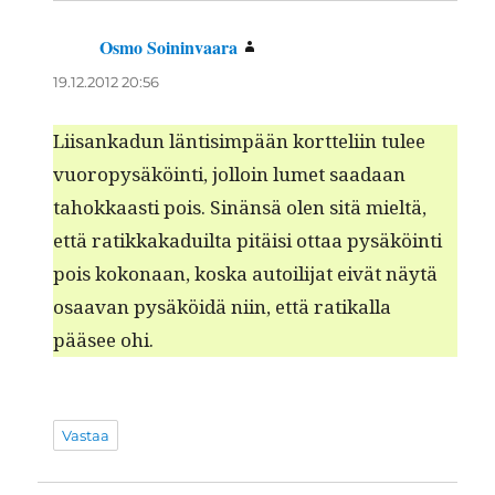
Osmo Soininvaara
sanoo:
19.12.2012 20:56
Liisankadun län­tisim­pään kort­teli­in tulee
vuoropy­säköin­ti, jol­loin lumet saadaan
tahokkaasti pois. Sinän­sä olen sitä mieltä,
että ratikkakaduil­ta pitäisi ottaa pysäköin­ti
pois kokon­aan, kos­ka autoil­i­jat eivät näytä
osaa­van pysäköidä niin, että ratikalla
pääsee ohi.
Vastaa