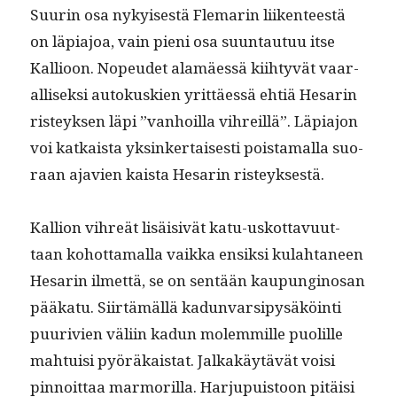
Suurin osa nykyis­es­tä Fle­marin liiken­teestä
on läpi­a­joa, vain pieni osa suun­tau­tuu itse
Kallioon. Nopeudet alamäessä kiihtyvät vaar­
al­lisek­si autokuskien yrit­täessä ehtiä Hesarin
risteyk­sen läpi ”van­hoil­la vihreil­lä”. Läpi­a­jon
voi katkaista yksinker­tais­es­ti pois­ta­mal­la suo­
raan ajavien kaista Hesarin risteyksestä.
Kallion vihreät lisäi­sivät katu-uskot­tavu­ut­
taan kohot­ta­mal­la vaik­ka ensik­si kulah­ta­neen
Hesarin ilmet­tä, se on sen­tään kaupungi­nosan
pääkatu. Siirtämäl­lä kadun­var­sipysäköin­ti
puuriv­ien väli­in kadun molem­mille puo­lille
mah­tu­isi pyöräkai­stat. Jalka­käytävät voisi
pin­noit­taa mar­mo­ril­la. Har­jupuis­toon pitäisi