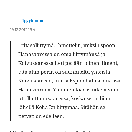
tpyyluoma
sanoo:
19.12.2012 15:44
Eri­ta­soli­it­tymä. Ihmettelin, mik­si Espoon
Hanasaa­res­sa on oma liit­tymän­sä ja
Koivusaa­res­sa heti perään toinen. Ilmeni,
että alun perin oli suun­nitel­tu yhteistä
Koivusaa­reen, mut­ta Espoo halusi omansa
Hanasaa­reen. Yhteinen taas ei oikein voin­
ut olla Hanasaa­res­sa, kos­ka se on liian
lähel­lä Kehä I:n liit­tymää. Sitähän se
tietysti on edelleen.