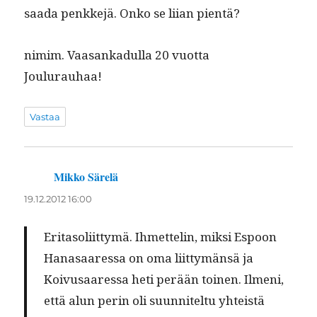
saa­da penkke­jä. Onko se liian pientä?
nim­im. Vaasankadul­la 20 vuotta
Joulurauhaa!
Vastaa
Mikko Särelä
sanoo:
19.12.2012 16:00
Eri­ta­soli­it­tymä. Ihmettelin, mik­si Espoon
Hanasaa­res­sa on oma liit­tymän­sä ja
Koivusaa­res­sa heti perään toinen. Ilmeni,
että alun perin oli suun­nitel­tu yhteistä