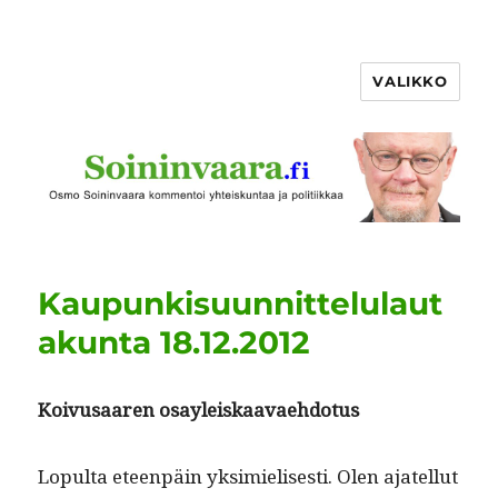
VALIKKO
Kaupunkisuunnittelulaut
akunta 18.12.2012
Koivusaaren osayleiskaavae­hdo­tus
Lop­ul­ta eteen­päin yksimielis­es­ti. Olen ajatel­lut