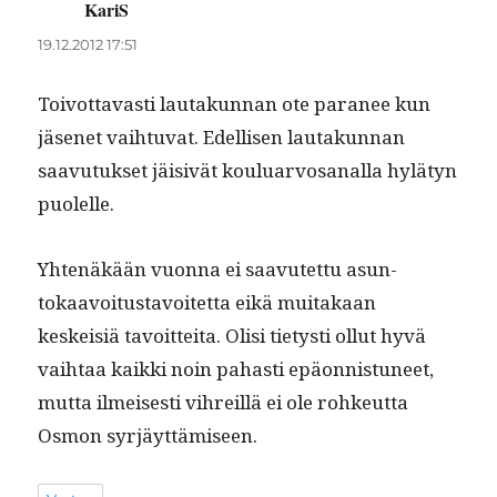
KariS
sanoo:
19.12.2012 17:51
Toiv­ot­tavasti lau­takun­nan ote para­nee kun
jäsenet vai­h­tu­vat. Edel­lisen lau­takun­nan
saavu­tuk­set jäi­sivät koulu­ar­vosanal­la hylä­tyn
puolelle.
Yht­enäkään vuon­na ei saavutet­tu asun­
tokaavoitus­tavoitet­ta eikä muitakaan
keskeisiä tavoit­tei­ta. Olisi tietysti ollut hyvä
vai­h­taa kaik­ki noin pahasti epäon­nis­tuneet,
mut­ta ilmeis­es­ti vihreil­lä ei ole rohkeut­ta
Osmon syrjäyttämiseen.