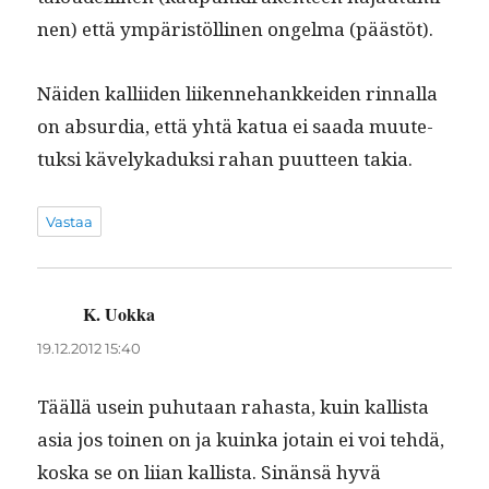
nen) että ympäristölli­nen ongel­ma (päästöt).
Näi­den kalli­iden liiken­nehankkei­den rin­nal­la
on absur­dia, että yhtä kat­ua ei saa­da muute­
tuk­si käve­lykaduk­si rahan puut­teen takia.
Vastaa
K. Uokka
sanoo:
19.12.2012 15:40
Tääl­lä usein puhutaan rahas­ta, kuin kallista
asia jos toinen on ja kuin­ka jotain ei voi tehdä,
kos­ka se on liian kallista. Sinän­sä hyvä