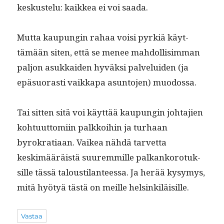
keskustelu: kaikkea ei voi saada.
Mut­ta kaupun­gin rahaa voisi pyrk­iä käyt­
tämään siten, että se menee mah­dol­lisim­man
paljon asukkaiden hyväk­si palvelu­iden (ja
epä­suo­rasti vaikka­pa asun­to­jen) muodossa.
Tai sit­ten sitä voi käyt­tää kaupun­gin johta­jien
kohtu­ut­tomi­in palkkoi­hin ja turhaan
byrokra­ti­aan. Vaikea nähdä tarvet­ta
keskimääräistä suurem­mille palkanko­ro­tuk­
sille tässä talousti­lanteessa. Ja herää kysymys,
mitä hyö­tyä tästä on meille helsinkiläisille.
Vastaa