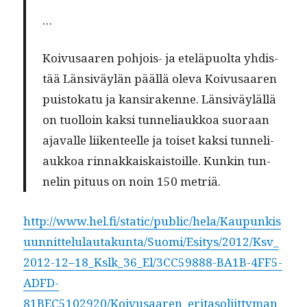
…
Koivusaaren pohjois- ja eteläpuol­ta yhdis­
tää Län­siväylän pääl­lä ole­va Koivusaaren
puis­tokatu ja kan­sir­akenne. Län­siväyläl­lä
on tuol­loin kak­si tun­neli­aukkoa suo­raan
ajavalle liiken­teelle ja
toiset kak­si tun­neli­
aukkoa rin­nakkaiskaistoille
. Kunkin tun­
nelin pitu­us on noin 150 metriä.
http://www.hel.fi/static/public/hela/Kaupunkis
uunnittelulautakunta/Suomi/Esitys/2012/Ksv_
2012-12–18_Kslk_36_El/3CC59888-BA1B-4FF5-
ADFD-
81BEC5102920/Koivusaaren_eritasoliittyman_