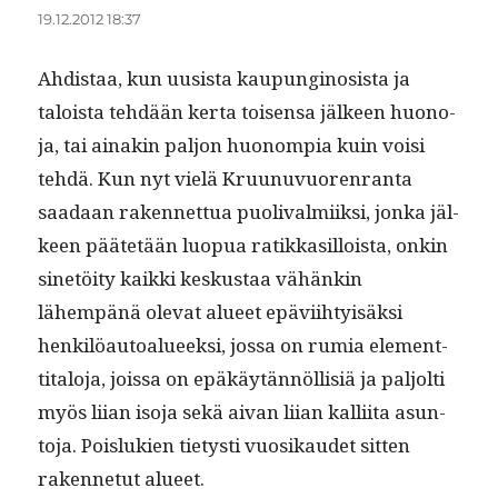
19.12.2012 18:37
Ahdis­taa, kun uusista kaupungi­nosista ja
taloista tehdään ker­ta toisen­sa jäl­keen huono­
ja, tai ainakin paljon huonom­pia kuin voisi
tehdä. Kun nyt vielä Kru­unuvuoren­ran­ta
saadaan raken­net­tua puo­li­valmi­ik­si, jon­ka jäl­
keen päätetään luop­ua ratikkasil­loista, onkin
sinetöi­ty kaik­ki keskus­taa vähänkin
lähempänä ole­vat alueet epävi­ihty­isäk­si
henkilöau­toalueek­si, jos­sa on rumia ele­ment­
ti­talo­ja, jois­sa on epäkäytän­nöl­lisiä ja paljolti
myös liian iso­ja sekä aivan liian kalli­ita asun­
to­ja. Pois­lukien tietysti vuosikaudet sit­ten
raken­netut alueet.