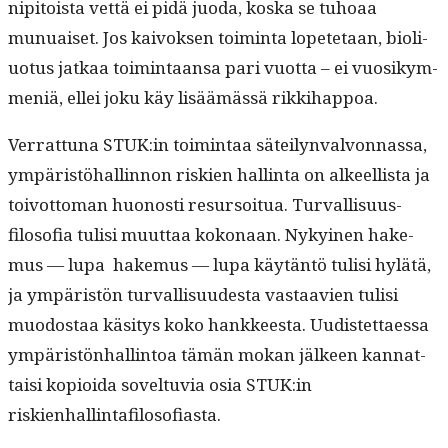
nip­i­toista vet­tä ei pidä juo­da, kos­ka se tuhoaa
munuaiset. Jos kai­vok­sen toim­inta lopete­taan, bioli­
uo­tus jatkaa toim­intaansa pari vuot­ta – ei vuosikym­
meniä, ellei joku käy lisäämässä rikkihappoa.
Ver­rat­tuna STUK:in toim­intaa säteilyn­valvon­nas­sa,
ympäristöhallinnon riskien hallinta on alkeel­lista ja
toiv­ot­toman huonos­ti resur­soitua. Tur­val­lisu­us­
filosofia tulisi muut­taa kokon­aan. Nykyi­nen hake­
mus — lupa hake­mus — lupa käytän­tö tulisi hylätä,
ja ympäristön tur­val­lisu­ud­es­ta vas­taavien tulisi
muo­dostaa käsi­tys koko han­kkeesta. Uud­is­tet­taes­sa
ympäristön­hallintoa tämän mokan jäl­keen kan­nat­
taisi kopi­oi­da sovel­tuvia osia STUK:in
riskienhallintafilosofiasta.