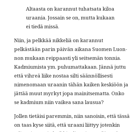
Altaas­ta on karan­nut tuhat­sa­ta kiloa
uraa­nia. Jos­sain se on, mut­ta kukaan
ei tiedä missä.
Niin, ja pelkkää nikke­liä on karan­nut
pelkästään parin päivän aikana Suomen Luon­
non mukaan reip­paasti yli seit­semän ton­nia.
Kad­mi­u­mista ym. puhu­mat­takaan. Jän­nä jut­tu
että vihreä liike nos­taa silti sään­nöl­lis­es­ti
nimeno­maan uraanin tähän kaiken keskiöön ja
jät­tää muut myrkyt jopa mainit­se­mat­ta. Onko
se kad­mi­um niin vaikea sana lausua?
Jollen tietäisi parem­min, niin sanois­in, että tässä
on taas kyse siitä, että uraani liit­tyy jotenkin