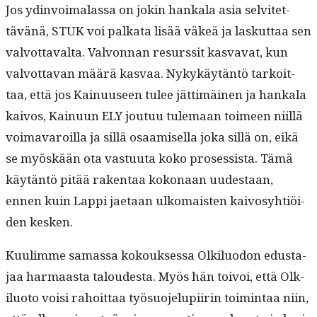
Jos ydin­voimalas­sa on jokin han­kala asia selvitet­
tävänä, STUK voi palkata lisää väkeä ja laskut­taa sen
valvot­taval­ta. Valvon­nan resurssit kas­va­vat, kun
valvot­ta­van määrä kas­vaa. Nykykäytän­tö tarkoit­
taa, että jos Kain­u­useen tulee jät­timäi­nen ja han­kala
kaivos, Kain­u­un ELY joutuu tule­maan toimeen niil­lä
voimavaroil­la ja sil­lä osaamisel­la joka sil­lä on, eikä
se myöskään ota vas­tu­u­ta koko pros­es­sista. Tämä
käytän­tö pitää rak­en­taa kokon­aan uud­estaan,
ennen kuin Lap­pi jae­taan ulko­mais­ten kaivosy­htiöi­
den kesken.
Kuulimme samas­sa kok­ouk­ses­sa Olk­ilu­odon edus­ta­
jaa har­maas­ta taloud­es­ta. Myös hän toivoi, että Olk­
ilu­o­to voisi rahoit­taa työ­suo­jelupi­irin toim­intaa niin,