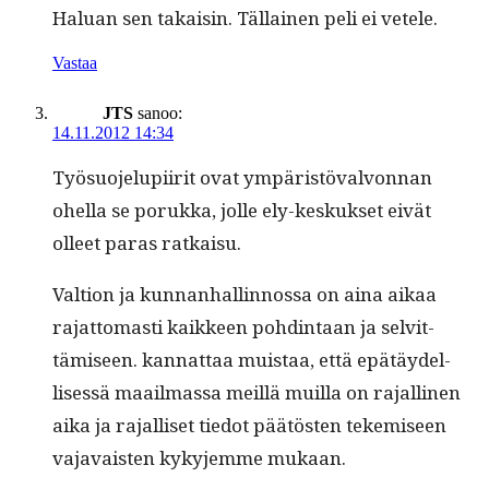
Halu­an sen takaisin. Täl­lainen peli ei vetele.
Vastaa
JTS
sanoo:
14.11.2012 14:34
Työ­suo­jelupi­ir­it ovat ympäristö­valvon­nan
ohel­la se poruk­ka, jolle ely-keskuk­set eivät
olleet paras ratkaisu.
Val­tion ja kun­nan­hallinnos­sa on aina aikaa
rajat­tomasti kaik­keen pohd­in­taan ja selvit­
tämiseen. kan­nat­taa muis­taa, että epätäy­del­
lisessä maail­mas­sa meil­lä muil­la on rajalli­nen
aika ja rajal­liset tiedot päätösten tekemiseen
vajavais­ten kyky­jemme mukaan.