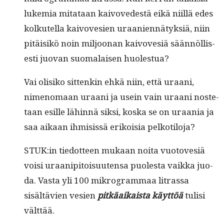
lukemia mitataan kaivovedestä eikä niil­lä edes
kolkutel­la kaivovesien uraani­en­nä­tyk­siä, niin
pitäisikö noin miljoo­nan kaivovesiä sään­nöl­lis­
es­ti juo­van suo­ma­laisen huolestua?
Vai olisiko sit­tenkin ehkä niin, että uraani,
nimeno­maan uraani ja usein vain uraani nos­te­
taan esille lähin­nä sik­si, kos­ka se on uraa­nia ja
saa aikaan ihmi­sis­sä erikoisia pelkotiloja?
STUK:in tiedot­teen mukaan noi­ta vuo­tovesiä
voisi uraa­nip­i­toisuuten­sa puoles­ta vaik­ka juo­
da. Vas­ta yli 100 mikro­gram­maa litrassa
sisältävien vesien
pitkäaikaista käyt­töä
tulisi
välttää.