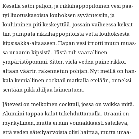
Kesäl­lä satoi paljon, ja rikki­hap­popi­toinen vesi pää­
tyi liuo­tuska­soista louhok­sen syvän­teisi­in, ja
louhimi­nen piti keskeyt­tää. Jos­sain vai­heessa kek­sit­
ti­in pumpa­ta rikki­hap­popi­toista vet­tä louhok­ses­ta
kip­sisak­ka-altaaseen. Hapan vesi irrot­ti muun muas­
sa uraanin kip­sistä. Tästä tuli vaar­alli­nen
ympäristöpom­mi. Sit­ten vielä veden paine rikkoi
altaan väärin raken­netun poh­jan. Nyt meil­lä on han­
kala kemi­alli­nen cock­tail matkalla etelään, onnek­si
sen­tään pikkuhil­jaa laimentuen.
Jätevesi on melkoinen cock­tail, jos­sa on vaik­ka mitä.
Alu­mi­i­ni tap­paa kalat tuke­hdut­ta­mal­la. Uraani on
myrkylli­nen, mut­ta ei niin voimakkaasti säteilevä,
että veden säteil­yarvoista olisi hait­taa, mut­ta uraa­