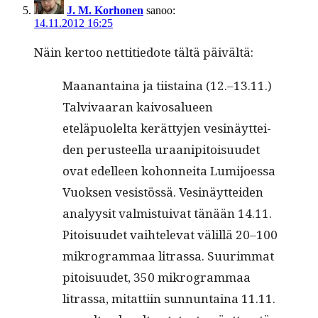
J. M. Korhonen
sanoo:
14.11.2012 16:25
Näin ker­too net­ti­tiedote tältä päivältä:
Maanan­taina ja tiis­taina (12.–13.11.)
Tal­vi­vaaran kaivos­alueen
eteläpuolelta kerät­ty­jen vesinäyt­tei­
den perus­teel­la uraa­nip­i­toisu­udet
ovat edelleen kohon­nei­ta Lumi­joes­sa
Vuok­sen vesistössä. Vesinäyt­tei­den
ana­lyysit valmis­tu­i­v­at tänään 14.11.
Pitoisu­udet vai­htel­e­vat välil­lä 20–100
mikro­gram­maa litrassa. Suurim­mat
pitoisu­udet, 350 mikro­gram­maa
litrassa, mitat­ti­in sun­nun­taina 11.11.