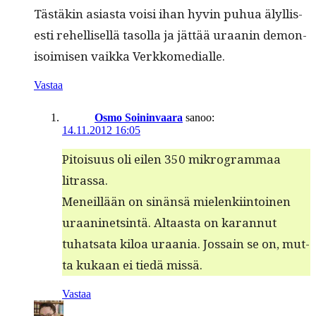
Tästäkin asi­as­ta voisi ihan hyvin puhua älyl­lis­
es­ti rehellisel­lä tasol­la ja jät­tää uraanin demon­
isoimisen vaik­ka Verkkomedialle.
Vastaa
Osmo Soininvaara
sanoo:
14.11.2012 16:05
Pitoisu­us oli eilen 350 mikro­gram­maa
litrassa.
Meneil­lään on sinän­sä mie­lenki­in­toinen
uraa­ninetsin­tä. Altaas­ta on karan­nut
tuhat­sa­ta kiloa uraa­nia. Jos­sain se on, mut­
ta kukaan ei tiedä missä.
Vastaa