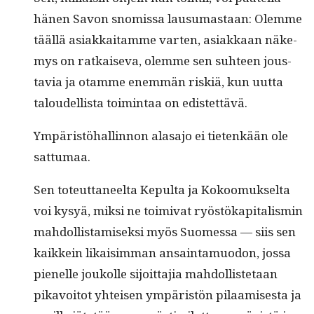
hänen Savon snomis­sa lausumas­taan: Olemme
tääl­lä asi­akkaita­mme varten, asi­akkaan näke­
mys on ratkai­se­va, olemme sen suh­teen jous­
tavia ja otamme enem­män riskiä, kun uut­ta
taloudel­lista toim­intaa on edistettävä.
Ympäristöhallinnon alasajo ei tietenkään ole
sattumaa.
Sen toteut­ta­neelta Kepul­ta ja Kokoomuk­selta
voi kysyä, mik­si ne toimi­vat ryöstökap­i­tal­is­min
mah­dol­lis­tamisek­si myös Suomes­sa — siis sen
kaikkein likaisim­man ansain­ta­muodon, jos­sa
pienelle joukolle sijoit­ta­jia mah­dol­lis­te­taan
pikavoitot yhteisen ympäristön pilaamis­es­ta ja