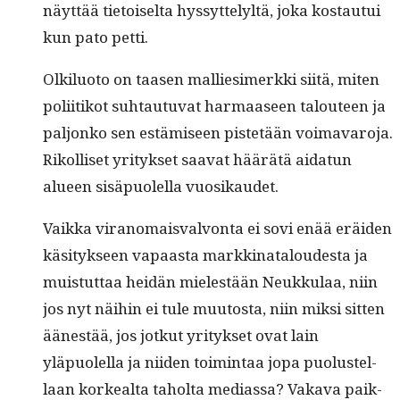
näyt­tää tietoiselta hyssyt­te­lyltä, joka kostau­tui
kun pato petti.
Olk­ilu­o­to on taasen mallies­imerk­ki siitä, miten
poli­itikot suh­tau­tu­vat har­maaseen talouteen ja
paljonko sen estämiseen pis­tetään voimavaro­ja.
Rikol­liset yri­tyk­set saa­vat häärätä aidatun
alueen sisäpuolel­la vuosikaudet.
Vaik­ka vira­nomais­valvon­ta ei sovi enää eräi­den
käsi­tyk­seen vapaas­ta markki­na­t­aloud­es­ta ja
muis­tut­taa hei­dän mielestään Neukku­laa, niin
jos nyt näi­hin ei tule muu­tos­ta, niin mik­si sit­ten
äänestää, jos jotkut yri­tyk­set ovat lain
yläpuolel­la ja niiden toim­intaa jopa puo­lus­tel­
laan korkeal­ta tahol­ta medi­as­sa? Vaka­va paik­