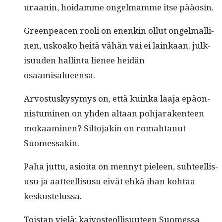
uraanin, hoidamme ongel­mamme itse pääosin.
Green­pea­cen rooli on enenkin ollut ongel­malli­
nen, uskoako heitä vähän vai ei lainkaan. julk­
isu­u­den hallinta lie­nee hei­dän
osaamisalueensa.
Arvos­tuskysymys on, että kuin­ka laa­ja epäon­
nis­tu­mi­nen on yhden altaan poh­jarak­en­teen
mokaami­nen? Sil­to­jakin on rom­ah­tanut
Suomessakin.
Paha jut­tu, asioi­ta on men­nyt pieleen, suh­teel­lis­
usu ja aat­teel­lis­usu eivät ehkä ihan kohtaa
keskustelussa.
Tois­tan vielä: kaivos­te­ol­lisu­u­teen Suomes­sa