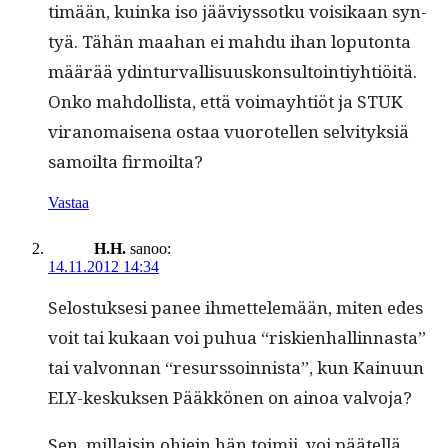
timään, kuin­ka iso jääviys­sotku voisikaan syn­
tyä. Tähän maa­han ei mah­du ihan lop­u­ton­ta
määrää ydin­tur­val­lisu­uskon­sul­toin­tiy­htiöitä.
Onko mah­dol­lista, että voimay­htiöt ja STUK
vira­nomaise­na ostaa vuorotellen selvi­tyk­siä
samoil­ta firmoilta?
Vastaa
H.H.
sanoo:
14.11.2012 14:34
Selostuk­sesi panee ihmettelemään, miten edes
voit tai kukaan voi puhua “riskien­hallinnas­ta”
tai valvon­nan “resurssoin­nista”, kun Kain­u­un
ELY-keskuk­sen Pääkkö­nen on ain­oa valvoja?
Sen, mil­laisin ohjein hän toimii, voi päätel­lä