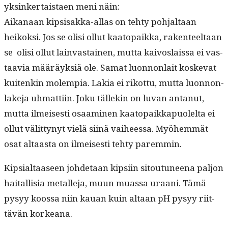
yksinker­tais­taen meni näin:
Aikanaan kip­sisak­ka-allas on tehty poh­jal­taan
heikok­si. Jos se olisi ollut kaatopaik­ka, rak­en­teeltaan
se olisi ollut lain­vas­tainen, mut­ta kaivoslais­sa ei vas­
taavia määräyk­siä ole. Samat luon­non­lait koske­vat
kuitenkin molem­pia. Lakia ei rikot­tu, mut­ta luon­non­
lake­ja uhmat­ti­in. Joku tällekin on luvan antanut,
mut­ta ilmeis­es­ti osaami­nen kaatopaikka­puolelta ei
ollut välit­tynyt vielä siinä vai­heessa. Myöhem­mät
osat altaas­ta on ilmeis­es­ti tehty paremmin.
Kip­sial­taaseen johde­taan kip­si­in sitoutuneena paljon
haitallisia met­alle­ja, muun muas­sa uraani. Tämä
pysyy koos­sa niin kauan kuin altaan pH pysyy riit­
tävän korkeana.