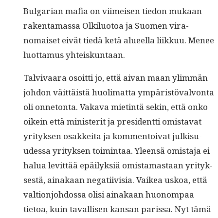
Bul­gar­i­an mafia on viimeisen tiedon mukaan
rak­en­ta­mas­sa Olk­ilu­o­toa ja Suomen vira­
nomaiset eivät tiedä ketä alueel­la liikkuu. Menee
luot­ta­mus yhteiskuntaan.
Tal­vi­vaara osoit­ti jo, että aivan maan ylim­män
johdon väit­täistä huoli­mat­ta ympäristö­valvon­ta
oli onneton­ta. Vaka­va miet­intä sekin, että onko
oikein että min­is­ter­it ja pres­i­dent­ti omis­ta­vat
yri­tyk­sen osakkei­ta ja kom­men­toi­vat julk­isu­
udessa yri­tyk­sen toim­intaa. Yleen­sä omis­ta­ja ei
halua levit­tää epäi­lyk­siä omis­ta­mas­taan yri­tyk­
ses­tä, ainakaan negati­ivisia. Vaikea uskoa, että
val­tion­jo­h­dos­sa olisi ainakaan huonom­paa
tietoa, kuin taval­lisen kansan paris­sa. Nyt tämä