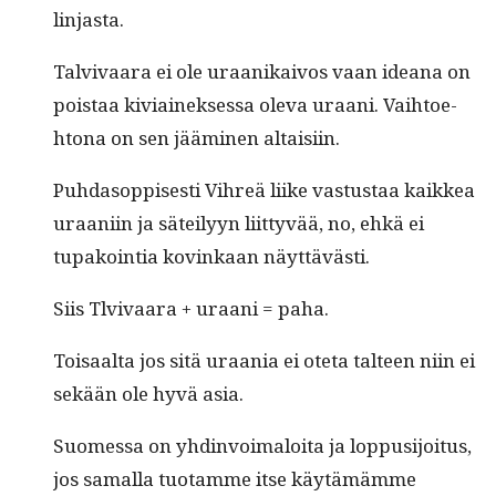
linjasta.
Tal­vi­vaara ei ole uraanikaivos vaan ideana on
pois­taa kivi­ainek­ses­sa ole­va uraani. Vai­h­toe­
htona on sen jäämi­nen altaisiin.
Puh­da­sop­pis­es­ti Vihreä liike vas­tus­taa kaikkea
uraani­in ja säteilyyn liit­tyvää, no, ehkä ei
tupakoin­tia kovinkaan näyttävästi.
Siis Tlvi­vaara + uraani = paha.
Toisaal­ta jos sitä uraa­nia ei ote­ta tal­teen niin ei
sekään ole hyvä asia.
Suomes­sa on yhd­in­voimaloi­ta ja lop­pusi­joi­tus,
jos samal­la tuo­tamme itse käytämämme