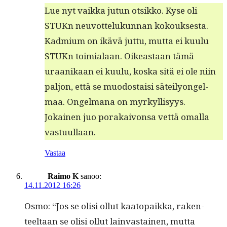
Lue nyt vaik­ka jutun otsikko. Kyse oli
STUKn neu­vot­telukun­nan kok­ouk­ses­ta.
Kad­mi­um on ikävä jut­tu, mut­ta ei kuu­lu
STUKn toimi­alaan. Oikeas­t­aan tämä
uraanikaan ei kuu­lu, kos­ka sitä ei ole niin
paljon, että se muo­dostaisi säteily­on­gel­
maa. Ongel­mana on myrkyl­lisyys.
Jokainen juo porakaivon­sa vet­tä oma­l­la
vastuullaan.
Vastaa
Raimo K
sanoo:
14.11.2012 16:26
Osmo: “Jos se olisi ollut kaatopaik­ka, rak­en­
teeltaan se olisi ollut lain­vas­tainen, mut­ta