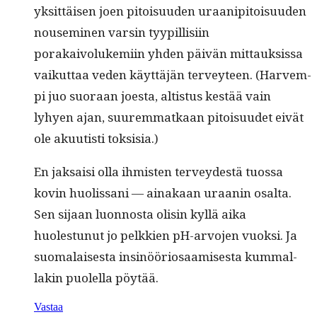
yksit­täisen joen pitoisu­u­den uraa­nip­i­toisu­u­den
nousem­i­nen varsin tyyp­il­lisi­in
porakaivolukemi­in yhden päivän mit­tauk­sis­sa
vaikut­taa veden käyt­täjän ter­vey­teen. (Harvem­
pi juo suo­raan joes­ta, altistus kestää vain
lyhyen ajan, suurem­matkaan pitoisu­udet eivät
ole akuutisti toksisia.)
En jak­saisi olla ihmis­ten ter­vey­destä tuos­sa
kovin huolis­sani — ainakaan uraanin osalta.
Sen sijaan luon­nos­ta olisin kyl­lä aika
huolestunut jo pelkkien pH-arvo­jen vuok­si. Ja
suo­ma­lais­es­ta insinööriosaamis­es­ta kum­mal­
lakin puolel­la pöytää.
Vastaa