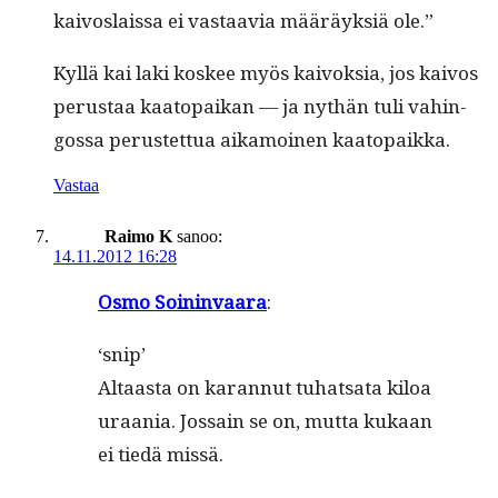
kaivoslais­sa ei vas­taavia määräyk­siä ole.”
Kyl­lä kai laki kos­kee myös kai­vok­sia, jos kaivos
perus­taa kaatopaikan — ja nythän tuli vahin­
gos­sa perustet­tua aikamoinen kaatopaikka.
Vastaa
Raimo K
sanoo:
14.11.2012 16:28
Osmo Soin­in­vaara
:
‘snip’
Altaas­ta on karan­nut tuhat­sa­ta kiloa
uraa­nia. Jos­sain se on, mut­ta kukaan
ei tiedä missä.