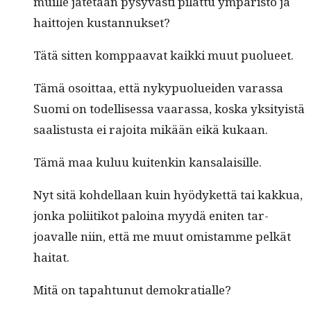
muille jätetään pysyvästi pilat­tu ympäristö ja
hait­to­jen kustannukset?
Tätä sit­ten komp­paa­vat kaik­ki muut puolueet.
Tämä osoit­taa, että nyky­puoluei­den varas­sa
Suo­mi on todel­lises­sa vaaras­sa, kos­ka yksi­ty­istä
saal­is­tus­ta ei rajoi­ta mikään eikä kukaan.
Tämä maa kuluu kuitenkin kansalaisille.
Nyt sitä kohdel­laan kuin hyödyket­tä tai kakkua,
jon­ka poli­itikot paloina myy­dä eniten tar­
joavalle niin, että me muut omis­tamme pelkät
haitat.
Mitä on tapah­tunut demokratialle?