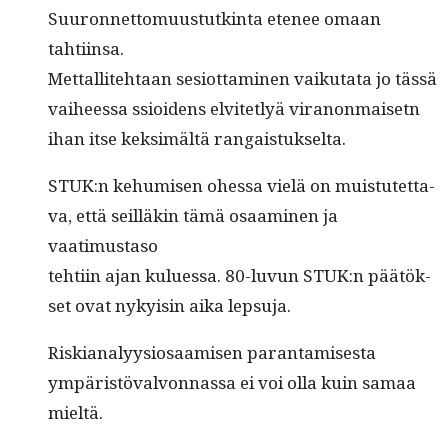
Suuron­net­to­muus­tutk­in­ta ete­nee omaan
tahtiinsa.
Met­tal­lite­htaan sesiot­ta­mi­nen vaiku­ta­ta jo tässä
vai­heessa ssioidens elvitet­lyä vira­non­maisetn
ihan itse kek­simältä rangaistukselta.
STUK:n kehu­misen ohes­sa vielä on muis­tutet­ta­
va, että seil­läkin tämä osaami­nen ja
vaatimustaso
tehti­in ajan kulues­sa. 80-luvun STUK:n päätök­
set ovat nyky­isin aika lepsuja.
Riski­ana­lyy­s­iosaamisen paran­tamis­es­ta
ympäristö­valvon­nas­sa ei voi olla kuin samaa
mieltä.