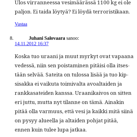
Ulos vir­ran­neessa ves­imäärässä 1100 kg ei ole
paljon. Ei tai­da löy­tyä? Ei löy­dä terroristikaan.
Vastaa
Juhani Salovaara
sanoo:
14.11.2012 16:37
Kos­ka tuo uraani ja muut myrkyt ovat vapaana
vedessä, niin sen pois­t­a­mi­nen pitäisi olla itses­
tään selvää. Satei­ta on tulos­sa lisää ja tuo kip­
sisak­ka ei vaiku­ta toimi­val­ta avoal­taiden ja
rankkasatei­den kanssa. Uraanikaivos on sit­ten
eri jut­tu, mut­ta nyt tilanne on tämä. Ainakin
pitää olla var­muus, että vesi ja kaik­ki mitä siinä
on pysyy alueel­la ja altaiden poh­jat pitää,
ennen kuin tulee lupa jatkaa.