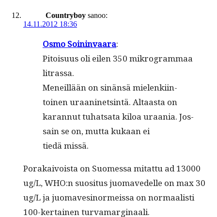
Countryboy
sanoo:
14.11.2012 18:36
Osmo Soin­in­vaara
:
Pitoisu­us oli eilen 350 mikro­gram­maa
litrassa.
Meneil­lään on sinän­sä mie­lenki­in­
toinen uraa­ninetsin­tä. Altaas­ta on
karan­nut tuhat­sa­ta kiloa uraa­nia. Jos­
sain se on, mut­ta kukaan ei
tiedä missä.
Porakaivoista on Suomes­sa mitat­tu ad 13000
ug/L, WHO:n suosi­tus juo­mavedelle on max 30
ug/L ja juo­mavesinormeis­sa on nor­maal­isti
100-ker­tainen turvamarginaali.