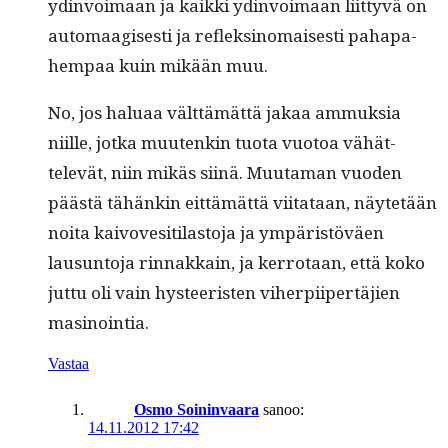
ydin­voimaan ja kaik­ki ydin­voimaan liit­tyvä on
automaagis­es­ti ja refleksi­no­mais­es­ti paha­pa­
hempaa kuin mikään muu.
No, jos halu­aa vält­tämät­tä jakaa ammuk­sia
niille, jot­ka muutenkin tuo­ta vuo­toa vähät­
televät, niin mikäs siinä. Muu­ta­man vuo­den
päästä tähänkin eit­tämät­tä viitataan, näytetään
noi­ta kaivovesi­ti­las­to­ja ja ympäristöväen
lausun­to­ja rin­nakkain, ja ker­ro­taan, että koko
jut­tu oli vain hys­teeris­ten viher­pi­ipertäjien
masinointia.
Vastaa
Osmo Soininvaara
sanoo:
14.11.2012 17:42