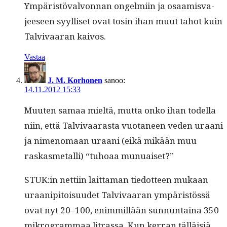
Ympäristö­valvon­nan ongelmi­in ja osaamis­va­
jeeseen syyl­liset ovat tosin ihan muut tahot kuin
Tal­vi­vaaran kaivos.
Vastaa
J. M. Korhonen
sanoo:
14.11.2012 15:33
Muuten samaa mieltä, mut­ta onko ihan todel­la
niin, että Tal­vi­vaaras­ta vuota­neen veden uraani
ja nimeno­maan uraani (eikä mikään muu
raskas­met­al­li) “tuhoaa munuaiset?”
STUK:in net­ti­in lait­ta­man tiedot­teen mukaan
uraa­nip­i­toisu­udet Tal­vi­vaaran ympäristössä
ovat nyt 20–100, enim­mil­lään sun­nun­taina 350
mikro­gram­maa litrassa. Kun ker­ran täl­läisiä