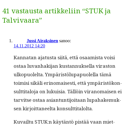
41 vastausta artikkeliin “STUK ja
Talvivaara”
Jussi Airaksinen
sanoo:
14.11.2012 14:20
Kan­natan aja­tus­ta siitä, että osaamista voisi
ostaa luvan­hak­i­jan kus­tan­nuk­sel­la viras­ton
ulkop­uolelta. Ympäristölu­papuolel­la tämä
toimisi sikäli eri­no­mais­es­ti, että ympäristökon­
sult­ti­talo­ja on lukuisia. Täl­löin vira­nomaisen ei
tarvitse ostaa asiantun­ti­joitaan lupa­hake­muk­
sen kir­joit­ta­neelta konsulttitalolta.
Kuvail­tu STUK:n käytän­tö pistää vaan miet­