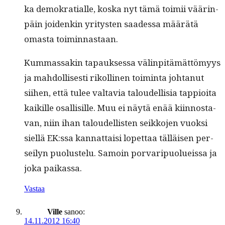
ka demokra­tialle, kos­ka nyt tämä toimii väärin­
päin joidenkin yri­tys­ten saadessa määrätä
omas­ta toiminnastaan.
Kum­mas­sakin tapauk­ses­sa välin­pitämät­tömyys
ja mah­dol­lis­es­ti rikolli­nen toim­inta johtanut
siihen, että tulee val­tavia taloudel­lisia tap­pi­oi­ta
kaikille osal­lisille. Muu ei näytä enää kiin­nos­ta­
van, niin ihan taloudel­lis­ten seikko­jen vuok­si
siel­lä EK:ssa kan­nat­taisi lopet­taa täl­läisen per­
seilyn puo­lus­telu. Samoin por­varipuolueis­sa ja
joka paikassa.
Vastaa
Ville
sanoo:
14.11.2012 16:40