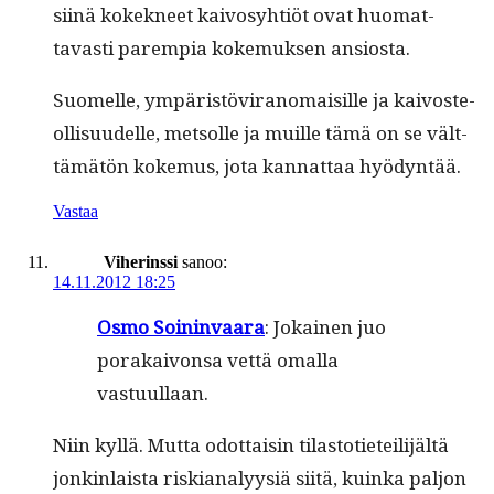
siinä kokekneet kaivosy­htiöt ovat huo­mat­
tavasti parem­pia koke­muk­sen ansiosta.
Suomelle, ympäristövi­ra­nomaisille ja kaivos­te­
ol­lisu­udelle, met­solle ja muille tämä on se vält­
tämätön koke­mus, jota kan­nat­taa hyödyntää.
Vastaa
Viherinssi
sanoo:
14.11.2012 18:25
Osmo Soin­in­vaara
: Jokainen juo
porakaivon­sa vet­tä oma­l­la
vastuullaan.
Niin kyl­lä. Mut­ta odot­taisin tilas­toti­eteil­i­jältä
jonkin­laista riski­ana­lyysiä siitä, kuin­ka paljon