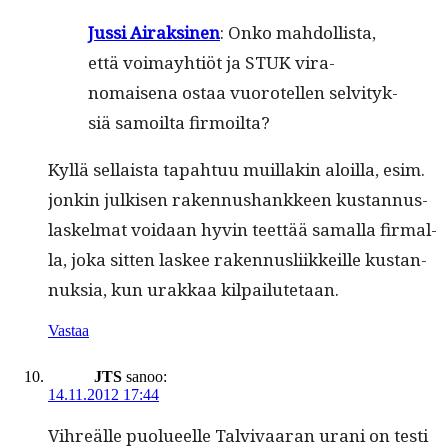
Jus­si Airaksi­nen
: Onko mah­dol­lista,
että voimay­htiöt ja STUK vira­
nomaise­na ostaa vuorotellen selvi­tyk­
siä samoil­ta firmoilta?
Kyl­lä sel­l­aista tapah­tuu muil­lakin aloil­la, esim.
jonkin julkisen raken­nushankkeen kus­tan­nus­
laskel­mat voidaan hyvin teet­tää samal­la fir­mal­
la, joka sit­ten las­kee raken­nus­li­ikkeille kus­tan­
nuk­sia, kun urakkaa kilpailutetaan.
Vastaa
JTS
sanoo:
14.11.2012 17:44
Vihreälle puolueelle Tal­vi­vaaran urani on testi