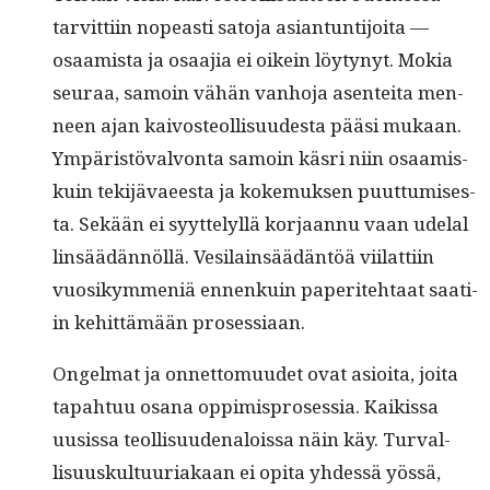
tarvit­ti­in nopeasti sato­ja asiantun­ti­joi­ta —
osaamista ja osaa­jia ei oikein löy­tynyt. Mokia
seu­raa, samoin vähän van­ho­ja asen­tei­ta men­
neen ajan kaivos­te­ol­lisu­ud­es­ta pääsi mukaan.
Ympäristö­valvon­ta samoin käs­ri niin osaamis-
kuin tek­i­jä­vaeesta ja koke­muk­sen puut­tumis­es­
ta. Sekään ei syyt­te­lyl­lä kor­jaan­nu vaan ude­lal
lin­säädän­nöl­lä. Vesi­lain­säädän­töä viilat­ti­in
vuosikym­meniä ennenkuin paperite­htaat saati­
in kehit­tämään prosessiaan.
Ongel­mat ja onnet­to­muudet ovat asioi­ta, joi­ta
tapah­tuu osana oppimis­pros­es­sia. Kaikissa
uusis­sa teol­lisu­u­de­nalois­sa näin käy. Tur­val­
lisu­uskul­tu­uri­akaan ei opi­ta yhdessä yössä,