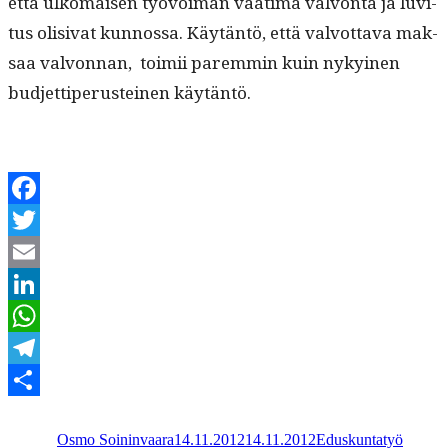
että ulko­maisen työvoiman vaa­ti­ma valvon­ta ja luvi­
tus oli­si­vat kun­nos­sa. Käytän­tö, että valvot­ta­va mak­
saa valvon­nan, toimii parem­min kuin nykyi­nen
bud­jet­tipe­rusteinen käytäntö.
Facebook
Twitter
Email
LinkedIn
WhatsApp
Telegram
Kirjoittaja
Julkaistu
Kategoriat
Share
Osmo Soininvaara
14.11.2012
14.11.2012
Eduskuntatyö