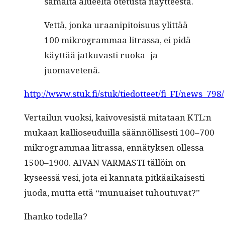
samal­ta alueelta ote­tus­ta näytteestä.
Vet­tä, jon­ka uraa­nip­i­toisu­us ylit­tää
100 mikro­gram­maa litrassa, ei pidä
käyt­tää jatku­vasti ruo­ka- ja
juomavetenä.
http://www.stuk.fi/stuk/tiedotteet/fi_FI/news_798/
Ver­tailun vuok­si, kaivovesistä mitataan KTL:n
mukaan kallioseuduil­la sään­nöl­lis­es­ti 100–700
mikro­gram­maa litrassa, ennä­tyk­sen ollessa
1500–1900. AIVAN VARMASTI täl­löin on
kyseessä vesi, jota ei kan­na­ta pitkäaikaises­ti
juo­da, mut­ta että “munuaiset tuhoutuvat?”
Ihanko todel­la?