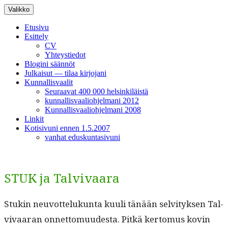
Siirry
Valikko
sisältöön
Etusivu
Esittely
CV
Yhteystiedot
Blogini säännöt
Julkaisut — tilaa kirjojani
Kunnallisvaalit
Seuraavat 400 000 helsinkiläistä
kunnallisvaaliohjelmani 2012
Kunnallisvaaliohjelmani 2008
Linkit
Kotisivuni ennen 1.5.2007
vanhat eduskuntasivuni
STUK ja Talvivaara
Stukin neu­vot­telukun­ta kuuli tänään selvi­tyk­sen Tal­
vi­vaaran onnet­to­muud­es­ta. Pitkä ker­to­mus kovin