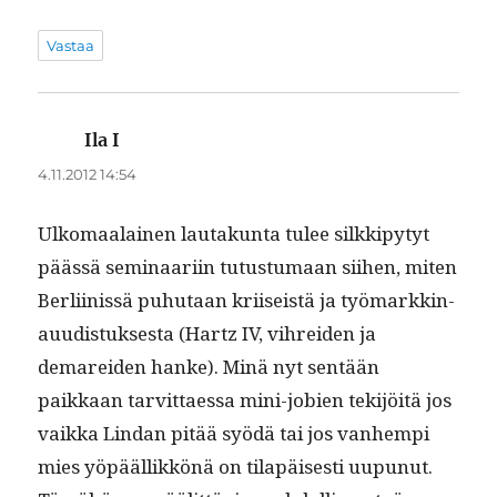
Vastaa
Ila I
sanoo:
4.11.2012 14:54
Ulko­maalainen lau­takun­ta tulee silkkipy­tyt
päässä sem­i­naari­in tutus­tu­maan siihen, miten
Berli­inis­sä puhutaan kri­i­seistä ja työ­markkin­
au­ud­is­tuk­ses­ta (Hartz IV, vihrei­den ja
demarei­den han­ke). Minä nyt sen­tään
paikkaan tarvit­taes­sa mini-jobi­en tek­i­jöitä jos
vaik­ka Lin­dan pitää syödä tai jos van­hempi
mies yöpääl­likkönä on tilapäis­es­ti uupunut.