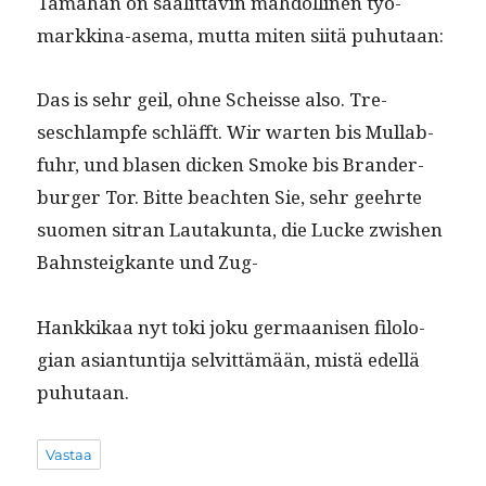
Tämähän on säälit­tävin mah­dolli­nen työ­
markki­na-ase­ma, mut­ta miten siitä puhutaan:
Das is sehr geil, ohne Scheisse also. Tre­
seschlampfe schläfft. Wir warten bis Mul­lab­
fuhr, und blasen dick­en Smoke bis Bran­der­
burg­er Tor. Bitte beacht­en Sie, sehr geehrte
suomen sitran Lau­takun­ta, die Lucke zwishen
Bahn­steigkante und Zug-
Han­kkikaa nyt toki joku ger­maanisen filolo­
gian asiantun­ti­ja selvit­tämään, mis­tä edel­lä
puhutaan.
Vastaa