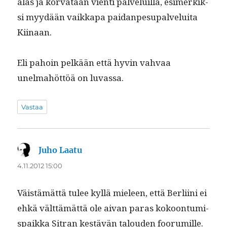
alas ja kor­vataan vien­ti palveluil­la, esimerkik­
si myy­dään vaikka­pa paidan­pe­su­palvelui­ta
Kiinaan.
Eli pahoin pelkään että hyvin vah­vaa
unelmahöt­töä on luvassa.
Vastaa
Juho Laatu
sanoo:
4.11.2012 15:00
Väistämät­tä tulee kyl­lä mieleen, että Berli­i­ni ei
ehkä vält­tämät­tä ole aivan paras kokoon­tu­mi­
s­paik­ka Sitran kestävän talouden foorumille.