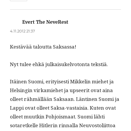
Evert The NeveRest
sanoo:
4.11.2012 21:37
Kestävää talout­ta Saksassa!
Nyt tulee ehkä julka­isukelvo­ton­ta tekstiä.
Itäi­nen Suo­mi, eri­tyis­es­ti Mikke­lin miehet ja
Helsin­gin virkamiehet ja upseer­it ovat aina
olleet räh­mäl­lään Sak­saan. Län­ti­nen Suo­mi ja
Lap­pi ovat olleet Sak­sa-vas­taisia. Kuten ovat
olleet muutkin Pohjo­is­maat. Suo­mi lähti
sotaretkelle Hit­lerin rin­nal­la Neu­vos­toli­it­toa