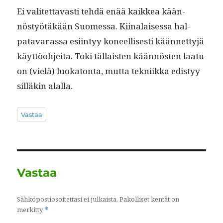
Ei valitet­tavasti tehdä enää kaikkea kään­
nöstyötäkään Suomes­sa. Kiinalaises­sa hal­
patavaras­sa esi­in­tyy koneel­lis­es­ti kään­net­tyjä
käyt­töo­hjei­ta. Toki täl­lais­ten kään­nösten laatu
on (vielä) luoka­ton­ta, mut­ta tekni­ik­ka edis­tyy
sil­läkin alalla.
Vastaa
Vastaa
Sähköpostiosoitettasi ei julkaista.
Pakolliset kentät on
merkitty
*