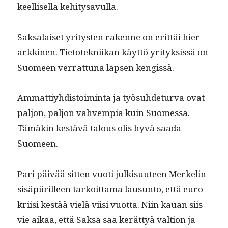
keel­lisel­la kehitysavulla.
Sak­salaiset yri­tys­ten rakenne on erit­täi hier­
arkki­nen. Tietotekni­ikan käyt­tö yri­tyk­sis­sä on
Suomeen ver­rat­tuna lapsen kengissä.
Ammat­tiy­hdis­toim­inta ja työ­suhde­tur­va ovat
paljon, paljon vahvem­pia kuin Suomes­sa.
Tämäkin kestävä talous olis hyvä saa­da
Suomeen.
Pari päivää sit­ten vuoti julk­isu­u­teen Merke­lin
sisäpi­ir­illeen tarkoit­ta­ma lausun­to, että euro-
kri­isi kestää vielä viisi vuot­ta. Niin kauan siis
vie aikaa, että Sak­sa saa kerät­tyä val­tion ja