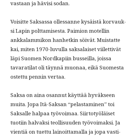
vas­taan ja hävisi sodan.
Voisitte Sak­sas­sa ollessanne kysäistä kor­vauk­
si Lapin polt­tamis­es­ta. Paimion motellin
ankkalam­mikon han­hetkin söivät. Muis­tat­te
kai, miten 1970-luvul­la sak­salaiset viilet­tivät
läpi Suomen Nord­kapi­in bus­seil­la, jois­sa
tavarati­lat oli täyn­nä muon­aa, eikä Suomes­ta
ostet­tu pen­nin vertaa.
Sak­sa on aina osan­nut käyt­tää hyväk­seen
mui­ta. Jopa Itä-Sak­san “pelas­t­a­mi­nen” toi
Sak­salle hal­paa työvoimaa. Siir­to­työläiset
tuoti­in hal­vak­si teol­lisu­u­den työvoimak­si. Ja
vien­tiä on tuet­tu lain­oit­ta­mal­la ja jopa vasti­