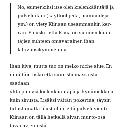
No, esimerkik­si itse olen kie­lenkään­täjä ja
palvelui­tani (käyt­töo­hjei­ta, man­u­aale­ja
ym.) on viety Kiinaan use­am­mankin ker­
ran. En usko, että Kiina on suomen kään­
täjien suh­teen omavarainen ihan
lähivuosikymmeninä
Ihan kiva, mut­ta tuo on melko niche alue. En
nimit­täin usko että suurista mas­soista
saadaan
yhtä päte­viä kie­lenkään­täjiä ja kynäniekko­ja
kuin sinus­ta. Lisäk­si väitän pok­e­ri­na, täysin
tutus­tu­mat­ta tilas­toi­hin, että palvelu­vi­en­ti
Kiinaan on täl­lä het­kel­lä aivan mur­to-osa
tavaraviennistä.