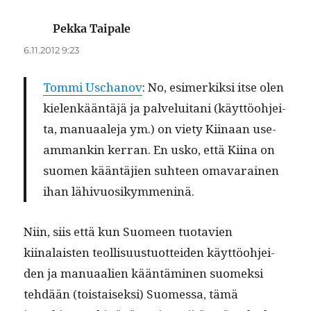
Pekka Taipale
sanoo:
6.11.2012 9:23
Tom­mi Uschanov
: No, esimerkik­si itse olen
kie­lenkään­täjä ja palvelui­tani (käyt­töo­hjei­
ta, man­u­aale­ja ym.) on viety Kiinaan use­
am­mankin ker­ran. En usko, että Kiina on
suomen kään­täjien suh­teen omavarainen
ihan lähivuosikymmeninä.
Niin, siis että kun Suomeen tuo­tavien
kiinalais­ten teol­lisu­us­tuot­tei­den käyt­töo­hjei­
den ja man­u­aalien kään­tämi­nen suomek­si
tehdään (tois­taisek­si) Suomes­sa, tämä