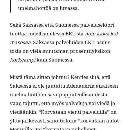
unelmahöt­töä on luvassa.
Sekä Sak­sas­sa että Suomes­sa palvelusek­tori
tuot­taa todel­lisu­udessa BKT:stä
noin kak­si kol­
ma­sosaa
. Sak­sas­sa palvelu­iden BKT-osu­us
tosin on vielä muu­ta­man pros­ent­tiyk­sikön
korkeampi
kuin Suomessa.
Mis­tä tämä sit­ten johtuu? Ken­ties siitä, että
Sak­sas­sa ei ole juu­tut­tu Ade­nauerin aikaiseen
unelmahöt­töön savupi­ip­pute­ol­lisu­ud­es­ta
vaan tajut­tu, että myös palvelu­ja voi viedä ja
viedäänkin. “Kor­vataan vien­ti palveluil­la” on
yhtä järkevästi san­ot­tu kuin “kor­vataan autot
Mer­suil­la” tai “kor­vataan puhe­limet