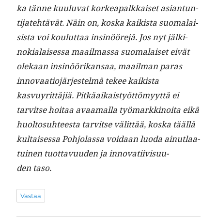
ka tänne kuu­lu­vat korkea­palkkaiset asiantun­
ti­jate­htävät. Näin on, kos­ka kaik­ista suo­ma­lai­
sista voi koulut­taa insinööre­jä. Jos nyt jälki­
nokialaises­sa maail­mas­sa suo­ma­laiset eivät
olekaan insinöörikansaa, maail­man paras
inno­vaa­tio­jär­jestelmä tekee kaik­ista
kasvuyrit­täjiä. Pitkäaikaistyöt­tömyyt­tä ei
tarvitse hoitaa avaa­mal­la työ­markki­noi­ta eikä
huolto­suh­teesta tarvitse välit­tää, kos­ka tääl­lä
kul­taises­sa Pohjo­las­sa voidaan luo­da ain­ut­laa­
tu­inen tuot­tavu­u­den ja inno­vati­ivi­su­u­
den taso.
Vastaa