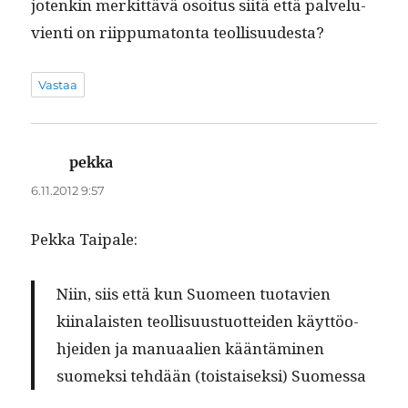
jotenkin merkit­tävä osoi­tus siitä että palvelu­
vi­en­ti on riip­puma­ton­ta teollisuudesta?
Vastaa
pekka
sanoo:
6.11.2012 9:57
Pekka Taipale:
Niin, siis että kun Suomeen tuo­tavien
kiinalais­ten teol­lisu­us­tuot­tei­den käyt­töo­
hjei­den ja man­u­aalien kään­tämi­nen
suomek­si tehdään (tois­taisek­si) Suomessa