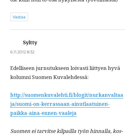
Vastaa
Syltty
sanoo:
6.11.2012 8:32
Edel­liseen jur­nu­tuk­seen loivasti liit­tyen hyvä
kolum­ni Suomen Kuvalehdessä:
http://suomenkuvalehti.fi/blogit/nurkanvaltaa
ja/suomi-on-kerrassaan-ainutlaatuinen-
paikka-aina-ennen-vaaleja
Suomen ei tarvitse kil­pail­la työn hin­nal­la, kos­