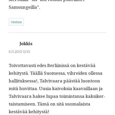
Samsungeilla”.
Vastaa
Jokkis
sanoo:
5.11.2012 12:10
Toiv­ot­tavasti edes Berli­inis­sä on kestävää
kehi­tys­tä. Tääl­lä Suomes­sa, vihrei­den ollessa
hal­li­tuk­ses­sa!, Tal­vi­vaara päästää luon­toon
mitä huvit­taa. Uusia kai­vok­sia kaavail­laan ja
Tal­vi­vaara hakee lupaa toim­intansa kak­sik­er­
tais­tamiseen. Tämä on sitä suo­ma­laista
kestävää kehitystä!