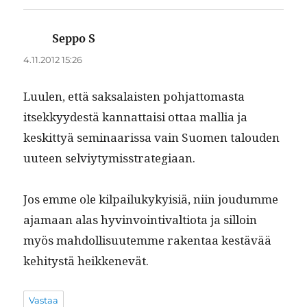
Seppo S
sanoo:
4.11.2012 15:26
Luulen, että sak­salais­ten poh­jat­tomas­ta
itsekkyy­destä kan­nat­taisi ottaa mallia ja
keskit­tyä sem­i­naaris­sa vain Suomen talouden
uuteen selviytymisstrategiaan.
Jos emme ole kil­pailukyky­isiä, niin joudumme
aja­maan alas hyv­in­voin­ti­val­tio­ta ja sil­loin
myös mah­dol­lisu­utemme rak­en­taa kestävää
kehi­tys­tä heikkenevät.
Vastaa