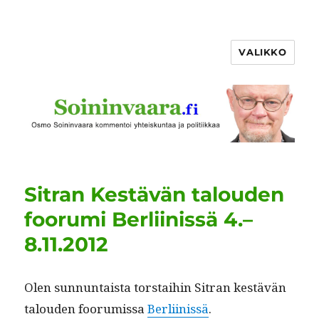
VALIKKO
Sitran Kestävän talouden
foorumi Berliinissä 4.–
8.11.2012
Olen sun­nun­taista torstai­hin Sitran kestävän
talouden foo­ru­mis­sa
Berli­inis­sä
.