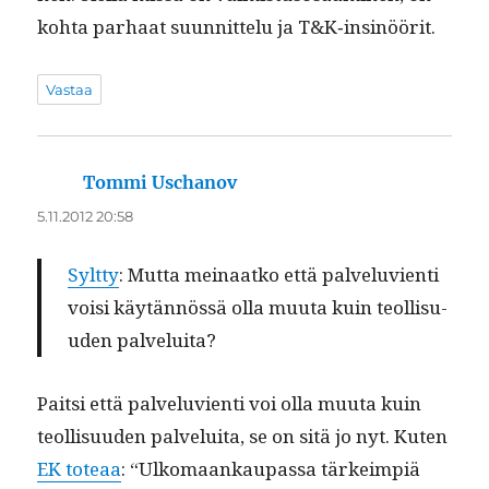
koh­ta parhaat suun­nit­telu ja T&K‑insinöörit.
Vastaa
Tommi Uschanov
sanoo:
5.11.2012 20:58
Sylt­ty
: Mut­ta meinaatko että palvelu­vi­en­ti
voisi käytän­nössä olla muu­ta kuin teol­lisu­
u­den palveluita?
Pait­si että palvelu­vi­en­ti voi olla muu­ta kuin
teol­lisu­u­den palvelui­ta, se on sitä jo nyt. Kuten
EK toteaa
: “Ulko­maankau­pas­sa tärkeimpiä