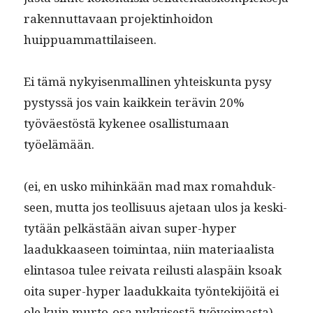
raken­nut­tavaan pro­jek­t­in­hoidon
huippuammattilaiseen.
Ei tämä nykyisen­malli­nen yhteiskun­ta pysy
pystyssä jos vain kaikkein terävin 20%
työväestöstä kyke­nee osal­lis­tu­maan
työelämään.
(ei, en usko mihinkään mad max rom­ah­duk­
seen, mut­ta jos teol­lisu­us aje­taan ulos ja keski­
tytään pelkästään aivan super-hyper
laadukkaaseen toim­intaa, niin mate­ri­aal­ista
elin­ta­soa tulee rei­va­ta reilusti alaspäin ksoak
oita super-hyper laadukkai­ta työn­tek­i­jöitä ei
ole kuin mur­to-osa nykyis­es­tä työvoimasta)