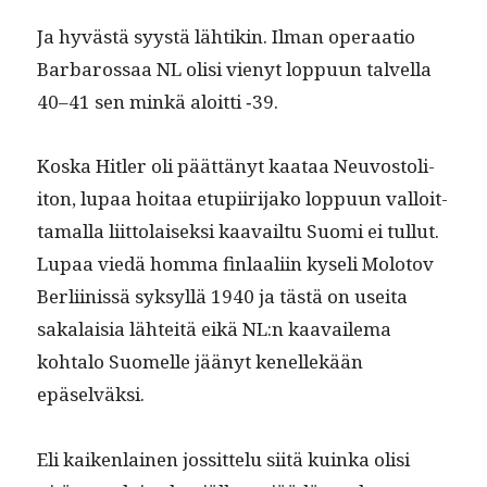
Ja hyvästä syys­tä lähtikin. Ilman oper­aa­tio
Bar­barossaa NL olisi vienyt lop­pu­un talvel­la
40–41 sen minkä aloit­ti ‑39.
Kos­ka Hitler oli päät­tänyt kaataa Neu­vos­toli­
iton, lupaa hoitaa etupi­ir­i­jako lop­pu­un val­loit­
ta­mal­la liit­to­laisek­si kaavail­tu Suo­mi ei tul­lut.
Lupaa viedä hom­ma fin­laali­in kyseli Molo­tov
Berli­inis­sä syksyl­lä 1940 ja tästä on usei­ta
sakalaisia lähteitä eikä NL:n kaavaile­ma
kohta­lo Suomelle jäänyt kenellekään
epäselväksi.
Eli kaiken­lainen jos­sit­telu siitä kuin­ka olisi