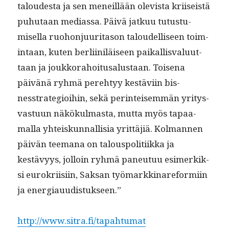
taloud­es­ta ja sen meneil­lään ole­vista kri­i­seistä
puhutaan medi­as­sa. Päivä jatkuu tutus­tu­
misel­la ruo­hon­ju­u­ri­ta­son taloudel­liseen toim­
intaan, kuten berli­iniläiseen paikallis­val­u­ut­
taan ja joukko­ra­hoi­tusalus­taan. Toise­na
päivänä ryh­mä pere­htyy kestävi­in bis­
nesstrate­gioi­hin, sekä per­in­teisem­män yri­tys­
vas­tu­un näkökul­mas­ta, mut­ta myös tapaa­
mal­la yhteiskun­nal­lisia yrit­täjiä. Kol­man­nen
päivän tee­m­ana on talous­poli­ti­ik­ka ja
kestävyys, jol­loin ryh­mä paneu­tuu esimerkik­
si eurokri­isi­in, Sak­san työ­markkinare­formi­in
ja energiauudistukseen.”
http://www.sitra.fi/tapahtumat