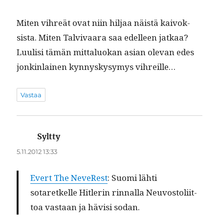
Miten vihreät ovat niin hil­jaa näistä kai­vok­
sista. Miten Tal­vi­vaara saa edelleen jatkaa?
Luulisi tämän mit­talu­okan asian ole­van edes
jonkin­lainen kyn­nyskysymys vihreille…
Vastaa
Syltty
sanoo:
5.11.2012 13:33
Evert The NeveR­est
: Suo­mi lähti
sotaretkelle Hit­lerin rin­nal­la Neu­vos­toli­it­
toa vas­taan ja hävisi sodan.