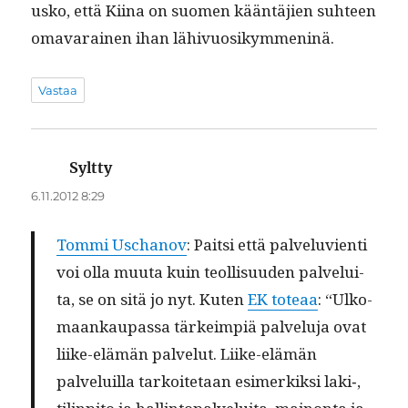
usko, että Kiina on suomen kään­täjien suh­teen
omavarainen ihan lähivuosikymmeninä.
Vastaa
Syltty
sanoo:
6.11.2012 8:29
Tom­mi Uschanov
: Pait­si että palvelu­vi­en­ti
voi olla muu­ta kuin teol­lisu­u­den palvelui­
ta, se on sitä jo nyt. Kuten
EK toteaa
: “Ulko­
maankau­pas­sa tärkeimpiä palvelu­ja ovat
liike-elämän palve­lut. Liike-elämän
palveluil­la tarkoite­taan esimerkik­si laki‑,