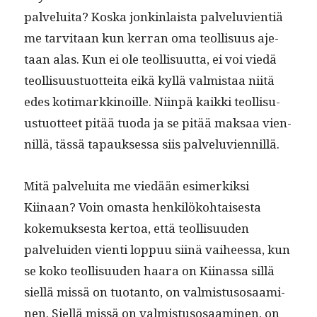
palvelui­ta? Kos­ka jonkin­laista palvelu­vi­en­tiä
me tarvi­taan kun ker­ran oma teol­lisu­us aje­
taan alas. Kun ei ole teol­lisu­ut­ta, ei voi viedä
teol­lisu­us­tuot­tei­ta eikä kyl­lä valmis­taa niitä
edes koti­markki­noille. Niin­pä kaik­ki teol­lisu­
us­tuot­teet pitää tuo­da ja se pitää mak­saa vien­
nil­lä, tässä tapauk­ses­sa siis palveluviennillä.
Mitä palvelui­ta me viedään esimerkik­si
Kiinaan? Voin omas­ta henkilöko­htais­es­ta
koke­muk­ses­ta ker­toa, että teol­lisu­u­den
palvelu­iden vien­ti lop­puu siinä vai­heessa, kun
se koko teol­lisu­u­den haara on Kiinas­sa sil­lä
siel­lä mis­sä on tuotan­to, on valmis­tu­sosaami­
nen. Siel­lä mis­sä on valmis­tu­sosaami­nen, on