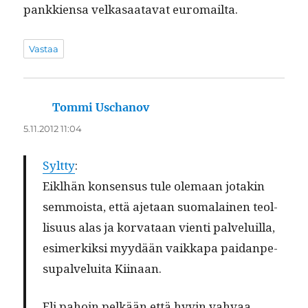
pankkien­sa velka­saata­vat euromailta.
Vastaa
Tommi Uschanov
sanoo:
5.11.2012 11:04
Sylt­ty
:
Eikl­hän kon­sen­sus tule ole­maan jotakin
sem­moista, että aje­taan suo­ma­lainen teol­
lisu­us alas ja kor­vataan vien­ti palveluil­la,
esimerkik­si myy­dään vaikka­pa paidan­pe­
su­palvelui­ta Kiinaan.
Eli pahoin pelkään että hyvin vah­vaa