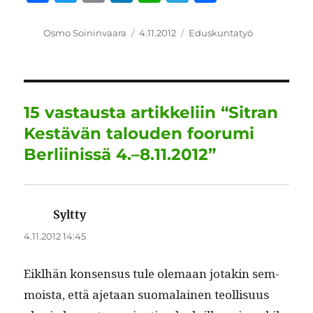
a
w
m
n
h
el
h
c
it
ai
k
at
e
a
Kirjoittaja
Julkaistu
Kategoriat
Osmo Soininvaara
4.11.2012
Eduskuntatyö
e
te
l
e
s
g
re
b
r
d
A
r
o
I
p
a
15 vastausta artikkeliin “Sitran
o
n
p
m
Kestävän talouden foorumi
k
Berliinissä 4.–8.11.2012”
Syltty
sanoo:
4.11.2012 14:45
Eikl­hän kon­sen­sus tule ole­maan jotakin sem­
moista, että aje­taan suo­ma­lainen teol­lisu­us