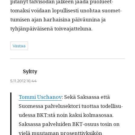
pitänyt talvi­so­dan jäl­keen jäädä puolueet­
tomak­si voidaan lop­ullis­es­ti uno­htaa suomet­
tumisen ajan harhaisi­na päiväun­i­na ja
tyhjän­päiväisenä toiveajatteluna.
Vastaa
Syltty
sanoo:
5.11.2012 16:44
Tom­mi Uschanov
: Sekä Sak­sas­sa että
Suomes­sa palvelusek­tori tuot­taa todel­lisu­
udessa BKT:stä
noin kak­si kol­ma­sosaa
.
Sak­sas­sa palvelu­iden BKT-osu­us tosin on
vielä muu­ta­man pros­ent­tiyk­sikön