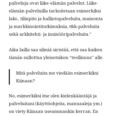
palvelu­ja ovat liike-elämän palve­lut. Liike-
elämän palveluil­la tarkoite­taan esimerkik­si
laki‑, tilin­pito ja hallintopalvelui­ta, main­on­ta
ja markki­noin­ti­tutkimuk­sia, t&k‑palveluita
sekä arkkite­hti- ja insinööripalveluita.”
Aika lail­la saa silmiä siristää, että saa kaiken
tämän sul­lot­tua yleisot­sikon “teol­lisu­us” alle.
Mitä palvelui­ta me viedään esimerkik­si
Kiinaan?
No, esimerkik­si itse olen kie­lenkään­täjä ja
palvelui­tani (käyt­töo­hjei­ta, man­u­aale­ja ym.)
on viety Kiinaan use­am­mankin ker­ran. En