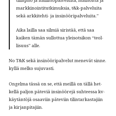
tilin­pito ja hallintopalvelui­ta, main­on­ta ja
markki­noin­ti­tutkimuk­sia, t&k‑palveluita
sekä arkkite­hti- ja insinööripalveluita.”
Aika lail­la saa silmiä siristää, että saa
kaiken tämän sul­lot­tua yleisot­sikon “teol­
lisu­us” alle.
No T&K sekä insinööri­palve­lut menevät sinne.
kyl­lä melko sujuvasti.
Ongel­ma tässä on se, että meil­lä on täl­lä het­
kel­lä paljon päte­viä insinööre­jä suh­teessa kv-
käytän­töjä osaavi­in päte­vi­in tilin­tarkas­ta­ji­in
ja kirjanpitajiin.