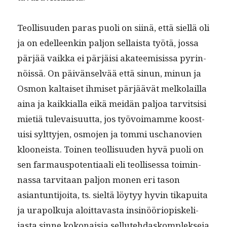
Teol­lisu­u­den paras puoli on siinä, että siel­lä oli
ja on edelleenkin paljon sel­l­aista työtä, jos­sa
pär­jää vaik­ka ei pär­jäisi aka­teemi­sis­sa pyrin­
nöis­sä. On päivän­selvää että sin­un, min­un ja
Osmon kaltaiset ihmiset pär­jäävät melko­lail­la
aina ja kaikkial­la eikä mei­dän paljoa tarvit­sisi
mietiä tule­vaisu­ut­ta, jos työvoimamme koos­t­
u­isi sylt­ty­jen, osmo­jen ja tom­mi uschanovien
klooneista. Toinen teol­lisu­u­den hyvä puoli on
sen far­maus­po­ten­ti­aali eli teol­lises­sa toimin­
nas­sa tarvi­taan paljon mon­en eri tason
asiantun­ti­joi­ta, ts. sieltä löy­tyy hyvin tika­pui­ta
ja urapolku­ja aloit­tavas­ta insinööri­opiske­li­
jas­ta sinne kokon­aisia sel­l­ute­hdaskom­plek­se­ja