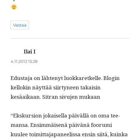
Vastaa
Ilai I
sanoo:
4.11.2012 15:28
Edus­ta­ja on läht­enyt luokkaretkelle. Blo­gin
kel­lokin näyt­tää siir­tyneen takaisin
kesäaikaan. Sitran sivu­jen mukaan
“Ekskur­sion jokaisel­la päiväl­lä on oma tee­
mansa. Ensim­mäisenä päivänä foo­ru­mi
kuulee toimit­ta­japa­neelis­sa ensin siitä, kuin­ka