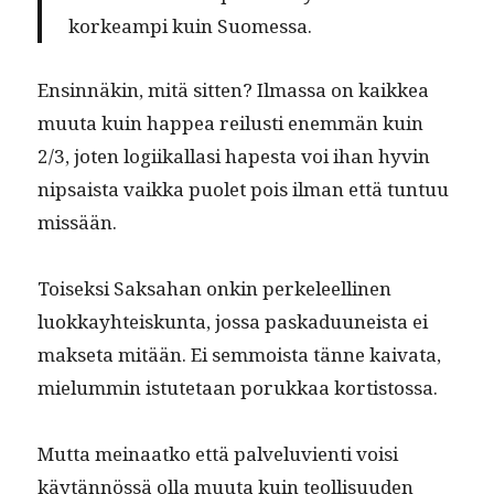
korkeampi
kuin Suomessa.
Ensin­näkin, mitä sit­ten? Ilmas­sa on kaikkea
muu­ta kuin hap­pea reilusti enem­män kuin
2/3, joten logi­ikallasi hapes­ta voi ihan hyvin
nip­saista vaik­ka puo­let pois ilman että tun­tuu
missään.
Toisek­si Sak­sa­han onkin perkeleelli­nen
luokkay­hteiskun­ta, jos­sa paskadu­uneista ei
mak­se­ta mitään. Ei sem­moista tänne kai­va­ta,
mielum­min istute­taan porukkaa kortistossa.
Mut­ta meinaatko että palvelu­vi­en­ti voisi
käytän­nössä olla muu­ta kuin teol­lisu­u­den