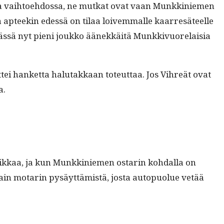
tus­sa vai­h­toe­hdos­sa, ne mutkat ovat vaan Munkkiniemen
ä apteekin edessä on tilaa loivem­malle kaar­resä­teelle
a. Tässä nyt pieni joukko äänekkäitä Munkkivuore­laisia
tei han­ket­ta halu­takkaan toteut­taa. Jos Vihreät ovat
a.
 ratikkaa, ja kun Munkkiniemen ostarin kohdal­la on
ain motarin pysäyt­tämistä, jos­ta autop­uolue vetää