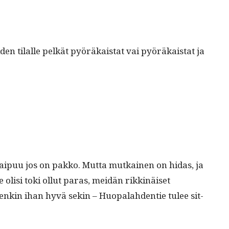
en tilalle pelkät pyöräkai­stat vai pyöräkai­stat ja
ne taipuu jos on pakko. Mut­ta mutkainen on hidas, ja
ie olisi toki ollut paras, mei­dän rikkinäiset
uitenkin ihan hyvä sekin – Huopalah­den­tie tulee sit­