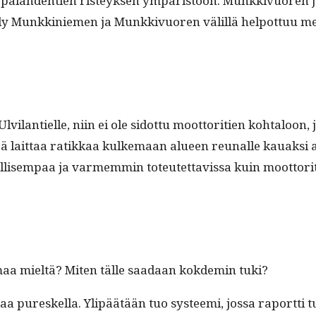
uopalah­den­tien risteyk­sen ympäristöön. Munkkivuoren j
i­ly Munkkiniemen ja Munkkivuoren välil­lä helpot­tuu me
 Ulvi­lantielle, niin ei ole sidot­tu moot­tori­tien kohtaloo
rkeä lait­taa ratikkaa kulke­maan alueen reunalle kauak­si a
edullisem­paa ja varmem­min toteutet­tavis­sa kuin moot­tori
aa mieltä? Miten tälle saadaan kokdemin tuki?
ikaa pureskel­la. Ylipäätään tuo sys­tee­mi, jos­sa raport­ti