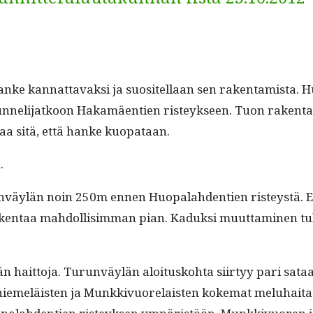
n­ke kan­nat­tavak­si ja suositel­laan sen rak­en­tamista. 
n­neli­jatkoon Hakamäen­tien risteyk­seen. Tuon rak­en­tami
­taa sitä, että han­ke kuopataan.
n.
un­väylän noin 250m ennen Huopalah­den­tien risteystä. 
­en­taa mah­dol­lisim­man pian. Kaduk­si muut­ta­mi­nen tule
än hait­to­ja. Turun­väylän aloi­tusko­h­ta siir­tyy pari sat
eläis­ten ja Munkkivuore­lais­ten koke­mat meluhai­tat mo