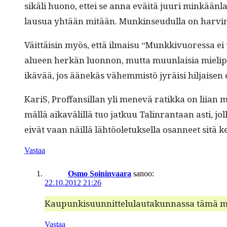
sikäli huono, ettei se anna eväitä juuri minkään­lais
lausua yhtään mitään. Munk­in­seudul­la on harv­inaise
Väit­täisin myös, että ilmaisu “Munkkivuores­sa ei 
alueen herkän luon­non, mut­ta muun­laisia mielip­itei
ikävää, jos äänekäs vähem­mistö jyräisi hil­jaisen
KariS, Prof­fan­sil­lan yli menevä ratik­ka on liian
mäl­lä aikavälil­lä tuo jatkuu Tal­in­ran­taan asti, 
eivät vaan näil­lä lähtöo­le­tuk­sel­la osan­neet si
Vastaa
Osmo Soininvaara
sanoo:
22.10.2012 21:26
Kaupunkisu­un­nit­telu­lau­takun­nas­sa tämä 
Vastaa