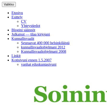
Siirry
Valikko
sisältöön
Etusivu
Esittely
CV
Yhteystiedot
Blogini säännöt
Julkaisut — tilaa kirjojani
Kunnallisvaalit
Seuraavat 400 000 helsinkiläistä
kunnallisvaaliohjelmani 2012
Kunnallisvaaliohjelmani 2008
Linkit
Kotisivuni ennen 1.5.2007
vanhat eduskuntasivuni