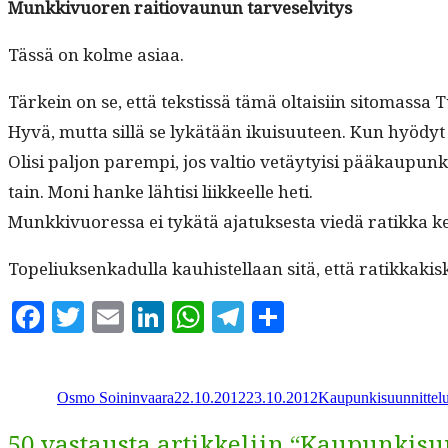
Munkkivuoren raitio­vau­nun tarveselvitys
Tässä on kolme asiaa.
Tärkein on se, että tek­stis­sä tämä oltaisi­in sit­o­mas­sa
Hyvä, mut­ta sil­lä se lykätään ikuisu­u­teen. Kun hyödyt
Olisi paljon parem­pi, jos val­tio vetäy­ty­isi pääkaupu
tain. Moni han­ke lähtisi liik­keelle heti.
Munkkivuores­sa ei tykätä ajatuk­ses­ta viedä ratik­ka ke
Topeliuk­senkadul­la kauhis­tel­laan sitä, että ratikkaki
Facebook
Twitter
Email
LinkedIn
WhatsApp
Telegram
Share
Kirjoittaja
Julkaistu
Kategoriat
Osmo Soininvaara
22.10.2012
23.10.2012
Kaupunkisuunnittel
50 vastausta artikkeliin “Kaupunkisu