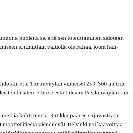
Huonona puole­na se, että sen toteut­ta­mi­nen sido­taan
seen ei nimit­täin val­ti­ol­la ole rahaa, joten han­
Ehdotan, että Turun­väylän viimeiset 250–300 metriä
e tehdä siten, ettei se estä tule­van Pasi­lan­väylän tun­
aa metriä kohti mer­ta. Ratik­ka pääsee suju­vasti aja­
ot­tori­ti­estä pienenevät. Helsin­ki voi kaavoit­taa