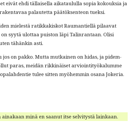
ivät ehdi täl­laisel­la aikataul­ul­la sopia kok­ouk­sia ja
a rak­en­tavaa palautet­ta päätök­sen­teon tueksi.
oiden mielestä ratikkakiskot Rau­mantiel­lä pilaa­vat
on syytä ulot­taa puis­ton läpi Tal­in­ran­taan. Olisi
uten tähänkin asti.
ipuu jos on pakko. Mut­ta mutkainen on hidas, ja pidem­
ki ollut paras, mei­dän rikkinäiset arvioin­ti­työkalumme
 Huopalah­den­tie tulee sit­ten myöhem­min osana Jokeria.
 ainakaan minä en saanut itse selvi­tys­tä lainkaan.