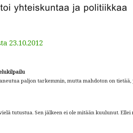
a 23.10.2012
elukilpailu
äisi paneu­tua paljon tarkem­min, mut­ta mah­do­ton on tietää
elä tutus­tua. Sen jäl­keen ei ole mitään kuu­lunut. Ellei 