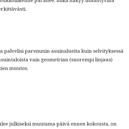
oukkoli­ikenne para­nee, mikä näkyy lisään­tyv­inä
rkittävästi.
n, ja palvelisi parem­min asuinaluei­ta kuin selvi­tyk­sessä
suin­taloista vain geome­tri­an (suorem­pi lin­jaus)
­tien muutos.
 tulee julkisek­si muu­ta­ma päivä ennen kok­ous­ta, on