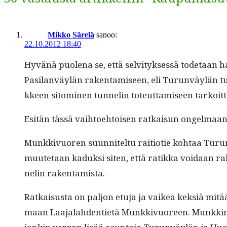
Mikko Särelä
sanoo:
22.10.2012 18:40
Hyvänä puole­na se, että selvi­tyk­sessä tode­taan ha
Pasi­lan­väylän rak­en­tamiseen, eli Turun­väylän tu
kkeen sit­o­mi­nen tun­nelin toteut­tamiseen tarkoit
Esitän tässä vai­h­toe­htoisen ratkaisun ongelmaa
Munkkivuoren suun­nitel­tu raiti­otie kohtaa Tur
muute­taan kaduk­si siten, että ratik­ka voidaan rak
nelin rakentamista.
Ratkais­us­ta on paljon etu­ja ja vaikea kek­siä mitä
maan Laa­jalah­den­ti­etä Munkkivuoreen. Munkkiniem