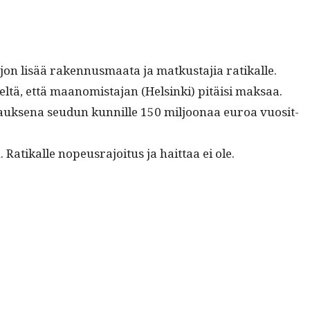
ljon lisää raken­nus­maa­ta ja matkus­ta­jia ratikalle.
tä, että maan­omis­ta­jan (Helsin­ki) pitäisi mak­saa.
vauk­se­na seudun kun­nille 150 miljoon­aa euroa vuosit­
atikalle nopeusra­joi­tus ja hait­taa ei ole.