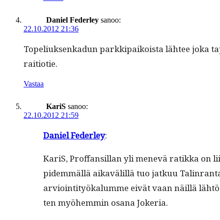
Daniel Federley
sanoo:
22.10.2012 21:36
Topeliuk­senkadun parkkipaikoista läh­tee joka tapa
raitiotie.
Vastaa
KariS
sanoo:
22.10.2012 21:59
Daniel Fed­er­ley
:
KariS, Prof­fan­sil­lan yli menevä ratik­ka on 
pidem­mäl­lä aikavälil­lä tuo jatkuu Tal­in­ran­
arvioin­ti­työkalumme eivät vaan näil­lä lähtöo­
ten myöhem­min osana Jokeria.