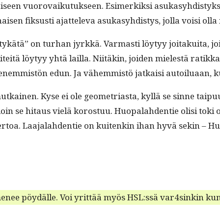
een vuorovaiku­tuk­seen. Esimerkik­si asukasy­hdis­tyk­set e
n fik­susti ajat­tel­e­va asukasy­hdis­tys, jol­la voisi oll
tykätä” on turhan jyrkkä. Var­masti löy­tyy joitakui­ta, j
tä löy­tyy yhtä lail­la. Niitäkin, joiden mielestä ratik­ka 
 enem­mistön edun. Ja vähem­mistö jatkaisi autoilu­aan, k
 mutkainen. Kyse ei ole geome­tri­as­ta, kyl­lä se sinne ta
jol­loin se hitaus vielä koros­tuu. Huopalah­den­tie olisi to
tä ker­toa. Laa­jalah­den­tie on kuitenkin ihan hyvä sekin –
menee pöy­dälle. Voi yrit­tää myös HSL:ssä var4sinkin kun