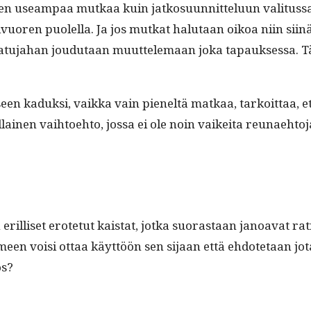
sä sen use­am­paa mutkaa kuin jatko­su­un­nit­telu­un val­i­
ivuoren puolel­la. Ja jos mutkat halu­taan oikoa niin siin
. Katu­ja­han joudu­taan muut­tele­maan joka tapauk­ses­s
seen kaduk­si, vaik­ka vain pieneltä matkaa, tarkoit­taa, et
­ainen vai­h­toe­hto, jos­sa ei ole noin vaikei­ta reunaehtoj
l­liset erote­tut kai­stat, jot­ka suo­ras­taan janoa­vat
en voisi ottaa käyt­töön sen sijaan että ehdote­taan jot
os?