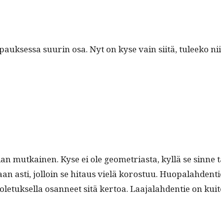
uk­ses­sa suurin osa. Nyt on kyse vain siitä, tuleeko niid
liian mutkainen. Kyse ei ole geome­tri­as­ta, kyl­lä se sin
taan asti, jol­loin se hitaus vielä koros­tuu. Huopalah­den­t
le­tuk­sel­la osan­neet sitä ker­toa. Laa­jalah­den­tie on k