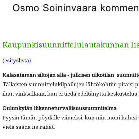
Kaupunkisuunnittelulautakunnan list
(esi­tys­lista)
Kalasa­ta­man sil­to­jen alla
-
julkisen ulkoti­lan suunnitt
T
ällais­ten suun­nit­teluk­il­pailu­jen lähtöko­hti­in pit
ihan vinksal­laan, kun ei tiedä edeltänyt­tä keskustelua.
Oulunkylän liiken­netur­val­lisu­us­su­un­nitel­ma
Pyysin tämän pöy­dälle viimek­si, kun niin moni halusi vi
vielä saa­da ne rahat.