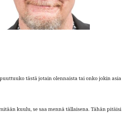
, puut­tuuko tästä jotain olen­naista tai onko jokin asia
mitään kuu­lu, se saa men­nä täl­laise­na. Tähän pitäisi