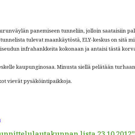
 Turun­väylän pane­miseen tun­neli­in, jol­loin saataisi­in pa
 tun­nelista tule­vat maankäytöstä, ELY-keskus on sitä miel
nkiseudun infra­hankkei­ta kokon­aan ja antaisi tästä kor­
skelle kaupungi­nosaa. Minus­ta siel­lä pelätään turhaan. R
skot vievät pysäköintipaikkoja.
u
unnittelulautakunnan lista 23.10.2012”