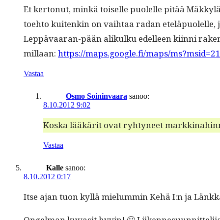
Et ker­tonut, minkä toiselle puolelle pitää Mäkkylän
toe­hto kuitenkin on vai­h­taa radan eteläpuolelle, j
Lep­pä­vaaran-pään alikulku edelleen kiin­ni raken
mil­laan:
https://maps.google.fi/maps/ms?msid
Vastaa
Osmo Soininvaara
sanoo:
8.10.2012 9:02
Kos­ka lääkärit ovat ryhtyneet markki­nahin­n
Vastaa
Kalle
sanoo:
8.10.2012 0:17
Itse ajan tuon kyl­lä mielum­min Kehä I:n ja Länkkär
Ongel­man kuv­a­sit hyvin! 🙂 Liiken­nesu­un­nit­teli­