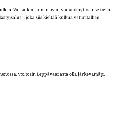
ä kulkea. Varsinkin, kun oikeaa työ­maakäyt­töä itse tiel­lä
­ty­isalue”, joka siis kieltää kulkua vetu­ri­tal­lien
menos­sa, voi tosin Lep­pä­vaaras­ta olla järkevämäpi