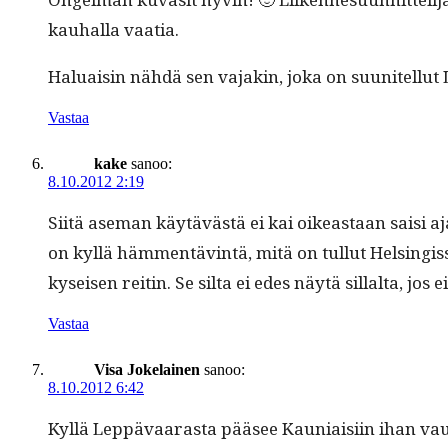
kauhal­la vaatia.
Halu­aisin nähdä sen vajakin, joka on suu­nitel­lut 
Vastaa
kake
sanoo:
8.10.2012 2:19
Siitä ase­man käytävästä ei kai oikeas­t­aan saisi aja
on kyl­lä häm­men­täv­in­tä, mitä on tul­lut Helsingis­
kyseisen reitin. Se sil­ta ei edes näytä sil­lal­ta, jos 
Vastaa
Visa Jokelainen
sanoo:
8.10.2012 6:42
Kyl­lä Lep­pä­vaaras­ta pääsee Kau­ni­aisi­in ihan vauh