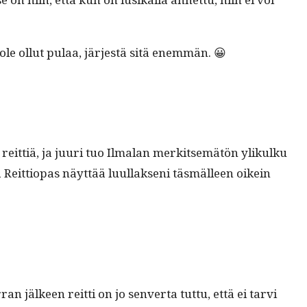
 ole ollut pulaa, jär­jestä sitä enemmän. 😀
ä reit­tiä, ja juuri tuo Ilmalan merk­it­semätön ylikulku
a Reit­tiopas näyt­tää luul­lak­seni täs­mälleen oikein
n jäl­keen reit­ti on jo sen­ver­ta tut­tu, että ei tarvi