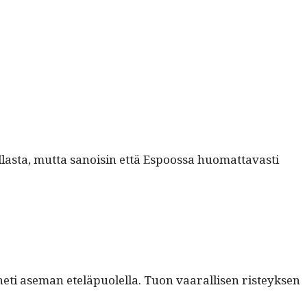
il­las­ta, mut­ta sanois­in että Espoos­sa huo­mat­tavasti
heti ase­man eteläpuolel­la. Tuon vaar­al­lisen risteyk­sen