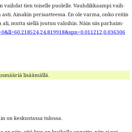
n vai­h­dat tien toiselle puolelle. Vauhdikkaampi vai­h­
n asti. Ainakin peri­aat­teessa. En ole var­ma, onko reitin
, mut­ta siel­lä joutuu val­oi­hin. Näin siis parhaim­
0&ll=60.218524,24.819918&spn=0.011212,0.036306
tus­määriä lisäämällä.
in on keskus­tas­sa tulossa.
se on niin, että kun on lusikalla annet­tu, niin ei voi