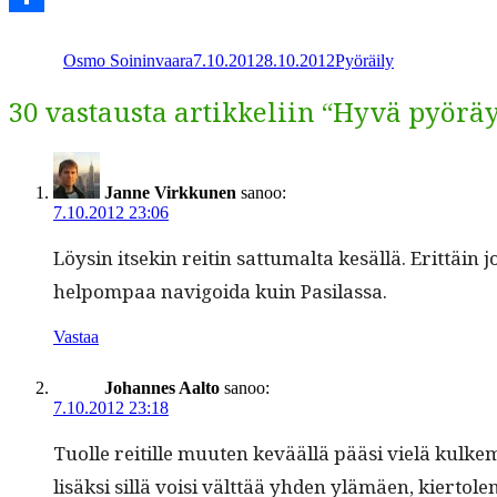
Kirjoittaja
Julkaistu
Kategoriat
Share
Osmo Soininvaara
7.10.2012
8.10.2012
Pyöräily
30 vastausta artikkeliin “Hyvä pyörä
Janne Virkkunen
sanoo:
7.10.2012 23:06
Löysin itsekin reitin sat­tumal­ta kesäl­lä. Erit­täin j
helpom­paa nav­igoi­da kuin Pasilassa.
Vastaa
Johannes Aalto
sanoo:
7.10.2012 23:18
Tuolle reit­ille muuten kevääl­lä pääsi vielä kulke­m
lisäk­si sil­lä voisi vält­tää yhden ylämäen, kier­tole