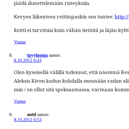
jäädä ihmettelemään risteyksiin.
Kevyen liiken­teen reit­tiopaskin sen tun­tee:
http:/
Reit­ti ei tarvit­sisi kuin vähän tietöitä ja läjän kylt
Vastaa
tpyyluoma
sanoo:
8.10.2012 6:43
Olen kyseisel­lä välil­lä toden­nut, että näem­mä Ke
Alek­sis Kiv­en kadun kohdal­la men­nään radan ali 
min / on ollut sitä speksaa­mas­sa, var­maan komm
Vastaa
antti
sanoo:
8.10.2012 6:53