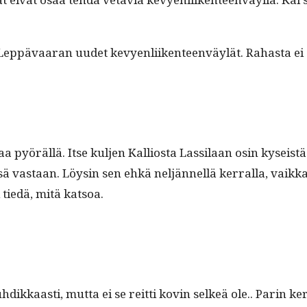
Lep­pä­vaaran uudet kevyen­li­iken­teen­väylät. Rahas­ta ei
a pyöräl­lä. Itse kul­jen Kallios­ta Las­si­laan osin kyseist
sä vas­taan. Löysin sen ehkä neljän­nel­lä ker­ral­la, vaik­k
ei tiedä, mitä katsoa.
dikkaasti, mut­ta ei se reit­ti kovin selkeä ole.. Parin ker­ra