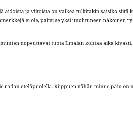
l­lä aidoista ja viitoista on vaikea tulk­i­takin saisiko siit
omerkke­jä ei ole, pait­si se yksi uno­htuneen näköi­nen “yksi
et muuten nopeut­ta­vat tuo­ta Ilmalan kohtaa aika kivasti.
rätie radan eteläpuolel­la. Riip­puen vähän minne päin on 