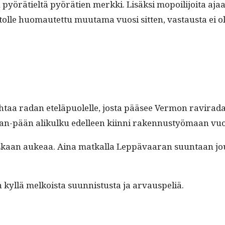
pyörätieltä pyörä­tien merk­ki. Lisäk­si mopoil­i­joi­ta aja
lle huo­mautet­tu muu­ta­ma vuosi sit­ten, vas­taus­ta ei 
taa radan eteläpuolelle, jos­ta pääsee Ver­mon ravi­radan o
aran-pään alikulku edelleen kiin­ni raken­nustyö­maan vu
koskaan aukeaa. Aina matkalla Lep­pä­vaaran suun­taan j
on kyl­lä melkoista suun­nis­tus­ta ja arvauspeliä.