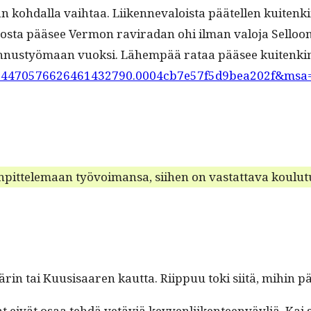
 kohdal­la vai­h­taa. Liiken­neval­oista päätellen kuitenki
os­ta pääsee Ver­mon ravi­radan ohi ilman val­o­ja Sel­l­oo
­nustyö­maan vuok­si. Lähempää rataa pääsee kuitenkin ali
=214470576626461432790.0004cb7e57f5d9bea202f&msa=
pit­tele­maan työvoimansa, siihen on vas­tat­ta­va koulu­
in tai Kuu­sisaaren kaut­ta. Riip­puu toki siitä, mihin pä
jat eivät osaa tehdä vetäviä kevyen­li­iken­teen­väyliä. Kai 