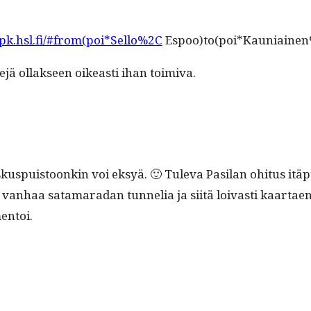
/pk.hsl.fi/#from(poi*Sello%2C
Espoo)to(poi*Kauniainen
­te­jä ollak­seen oikeasti ihan toimiva.
skus­puis­toonkin voi eksyä. 🙂 Tule­va Pasi­lan ohi­tus itä
van­haa sata­ma­radan tun­nelia ja siitä loivasti kaar­taen
entoi.