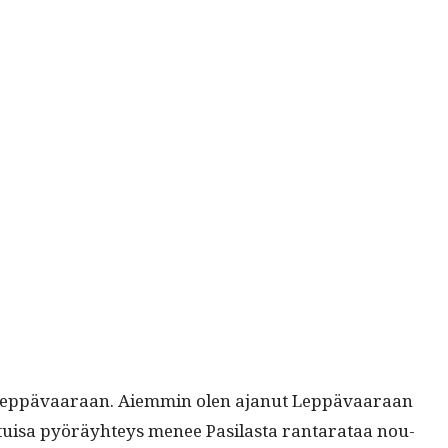
ta Lep­pä­vaaraan. Aiem­min olen ajanut Lep­pä­vaaraan
u­isa pyöräy­hteys menee Pasi­las­ta rantarataa nou­