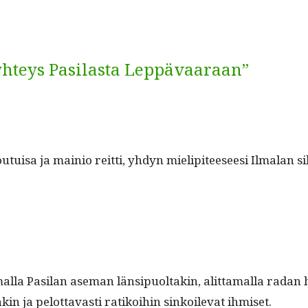
yhteys Pasilasta Leppävaaraan”
ou­tu­isa ja mainio reit­ti, yhdyn mielip­i­teeseesi Ilmalan s
al­la Pasi­lan ase­man län­sipuoltakin, alit­ta­mal­la radan 
nkin ja pelot­tavasti ratikoi­hin sinkoil­e­vat ihmiset.