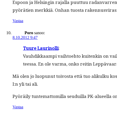
Espoon ja Helsin­gin rajal­la puut­tuu radan­var­ren 
pyörä­tien merkkiä. Onhan tuos­ta raken­nusvi­ras­to
Vastaa
Poro
sanoo:
8.10.2012 9:47
Tuure Lau­ri­nol­li
:
Vauhdikkaampi vai­h­toe­hto kuitenkin on vai­h­
teessa. En ole var­ma, onko reitin Lep­pä­va
Mä olen jo luop­unut toivos­ta että tuo alikulku 
I:n yli tai ali.
Pyöräi­ly tun­tem­at­tomil­la seuduil­la PK-alueel­la 
Vastaa