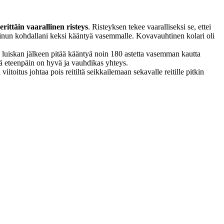
rit­täin vaar­alli­nen risteys
. Risteyk­sen tekee vaar­al­lisek­si se, ettei
 min­un kohdal­lani kek­si kään­tyä vasem­malle. Kovavauhti­nen kolari oli
n luiskan jäl­keen pitää kään­tyä noin 180 astet­ta vasem­man kaut­ta
ästä eteen­päin on hyvä ja vauhdikas yhteys.
n viitoi­tus johtaa pois reitiltä seikkaile­maan sekavalle reit­ille pitkin