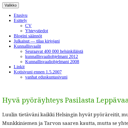
Siirry
Valikko
sisältöön
Etusivu
Esittely
CV
Yhteystiedot
Blogini säännöt
Julkaisut — tilaa kirjojani
Kunnallisvaalit
Seuraavat 400 000 helsinkiläistä
kunnallisvaaliohjelmani 2012
Kunnallisvaaliohjelmani 2008
Linkit
Kotisivuni ennen 1.5.2007
vanhat eduskuntasivuni
Hyvä pyöräyhteys Pasilasta Leppäva
Luulin tietäväni kaik­ki Helsin­gin hyvät pyöräre­itit, 
Munkkiniemen ja Tar­von saaren kaut­ta, mut­ta se yhtey