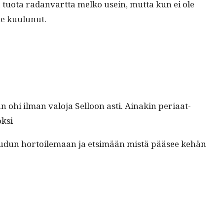
a tuo­ta radan­vart­ta melko usein, mut­ta kun ei ole
ole kuulunut.
hi ilman val­o­ja Sel­l­oon asti. Ainakin peri­aat­
oksi
oudun hor­toile­maan ja etsimään mis­tä pääsee kehän