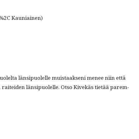
%2C Kauniainen)
puolelta län­sipuolelle muis­taak­seni menee niin että
 raitei­den län­sipuolelle. Otso Kivekäs tietää parem­