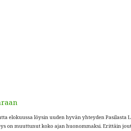
araan
mut­ta eloku­us­sa löysin uuden hyvän yhtey­den Pasi­las­
s on muut­tunut koko ajan huonom­mak­si. Erit­täin jou­t