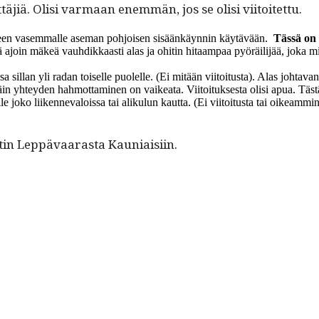
­täjiä. Olisi var­maan enem­män, jos se olisi viitoitettu.
jäl­keen vasem­malle ase­man pohjoisen sisäänkäyn­nin käytävään.
Tässä on e
kil­lä ajoin mäkeä vauhdikkaasti alas ja ohitin hitaam­paa pyöräil­i­jää, joka
il­lan yli radan toiselle puolelle. (Ei mitään viitoi­tus­ta). Alas johta­va
äin yhtey­den hah­mot­ta­mi­nen on vaikea­ta. Viitoituk­ses­ta olisi apua. T
le joko liiken­neval­ois­sa tai aliku­lun kaut­ta. (Ei viitoi­tus­ta tai oikeam­mi
tin Lep­pä­vaaras­ta Kauniaisiin.