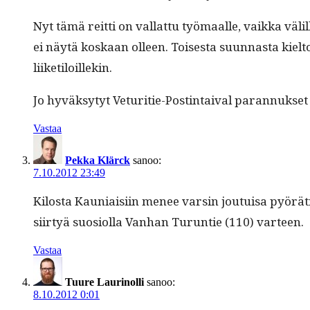
Nyt tämä reit­ti on val­lat­tu työ­maalle, vaik­ka väli
ei näytä koskaan olleen. Tois­es­ta suun­nas­ta kiel­t
liiketiloillekin.
Jo hyväksy­tyt Vetu­ri­tie-Postin­taival paran­nuk­s
Vastaa
Pekka Klärck
sanoo:
7.10.2012 23:49
Kilo­sta Kau­ni­aisi­in menee varsin jou­tu­isa pyö
siir­tyä suo­si­ol­la Van­han Turun­tie (110) varteen.
Vastaa
Tuure Laurinolli
sanoo:
8.10.2012 0:01