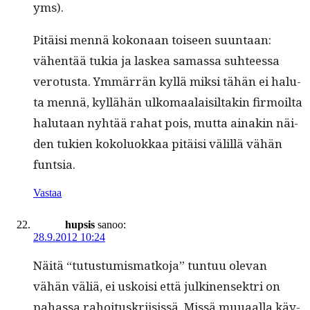
yms).
Pitäisi men­nä kokon­aan toiseen suun­taan:
vähen­tää tukia ja laskea samas­sa suh­teessa
vero­tus­ta. Ymmär­rän kyl­lä mik­si tähän ei halu­
ta men­nä, kyl­lähän ulko­maalaisil­takin fir­moil­ta
halu­taan nyhtää rahat pois, mut­ta ainakin näi­
den tukien kokolu­okkaa pitäisi välil­lä vähän
funtsia.
Vastaa
hupsis
sanoo:
28.9.2012 10:24
Näitä “tutus­tu­mis­matko­ja” tun­tuu ole­van
vähän väliä, ei uskoisi että julki­nensek­tri on
pahas­sa rahoi­tuskri­i­sis­sä. Mis­sä muuaal­la käy­