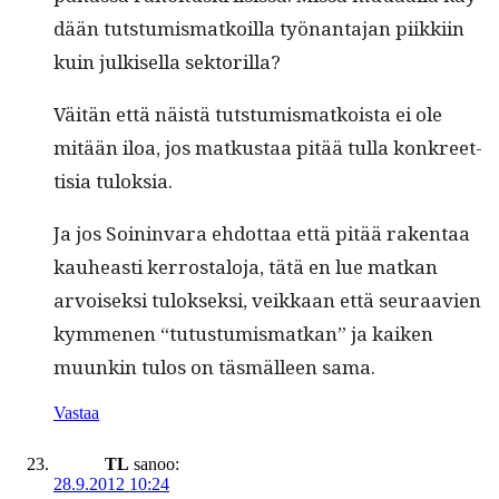
dään tut­stu­mis­matkoil­la työ­nan­ta­jan piikki­in
kuin julkisel­la sektorilla?
Väitän että näistä tut­stu­mis­matkoista ei ole
mitään iloa, jos matkus­taa pitää tul­la konkreet­
tisia tuloksia.
Ja jos Soin­in­vara ehdot­taa että pitää rak­en­taa
kauheasti ker­rostalo­ja, tätä en lue matkan
arvoisek­si tulok­sek­si, veikkaan että seu­raavien
kymme­nen “tutus­tu­mis­matkan” ja kaiken
muunkin tulos on täs­mälleen sama.
Vastaa
TL
sanoo:
28.9.2012 10:24