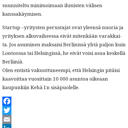
suun­nitel­tu min­i­moimaan ihmis­ten välisen
kanssakäymisen.
Start­up –yri­tys­ten perus­ta­jat ovat yleen­sä nuo­ria ja
yri­tyk­sen alku­vai­heessa eivät mitenkään varakkai­
ta. Jos asum­i­nen mak­saisi Berlinis­sä yhtä paljon kuin
Lon­toos­sa tai Helsingis­sä, he eivät voisi asua keskel­lä
Berliiniä.
Olen entistä vaku­ut­tuneem­pi, että Helsin­gin pitäisi
kaavoit­taa vuosit­tain 10 000 asun­toa oikeaan
kaupunki­in Kehä I:n sisäpuolelle.
Facebook
Twitter