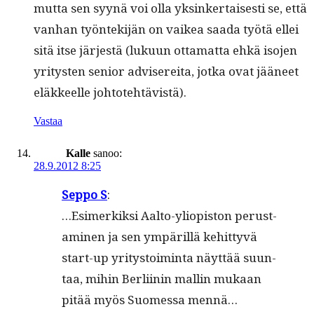
mut­ta sen syynä voi olla yksinker­tais­es­ti se, että
van­han työn­tek­i­jän on vaikea saa­da työtä ellei
sitä itse jär­jestä (luku­un otta­mat­ta ehkä iso­jen
yri­tys­ten senior advis­ere­i­ta, jot­ka ovat jääneet
eläk­keelle johtotehtävistä).
Vastaa
Kalle
sanoo:
28.9.2012 8:25
Sep­po S
:
…Esimerkik­si Aal­to-yliopis­ton perus­t­
a­mi­nen ja sen ympäril­lä kehit­tyvä
start-up yri­tys­toim­inta näyt­tää suun­
taa, mihin Berli­inin mallin mukaan
pitää myös Suomes­sa mennä…