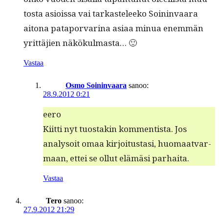
tos­ta asiois­sa vai tarkasteleeko Soin­in­vaara
aitona pat­a­por­va­ri­na asi­aa min­ua enem­män
yrit­täjien näkökulmasta… 🙂
Vastaa
Osmo Soininvaara
sanoo:
28.9.2012 0:21
eero
Kiit­ti nyt tuostakin kom­men­tista. Jos
analysoit omaa kir­joi­tus­tasi, huo­maat­var­
maan, ettei se ollut elämäsi parhaita.
Vastaa
Tero
sanoo:
27.9.2012 21:29