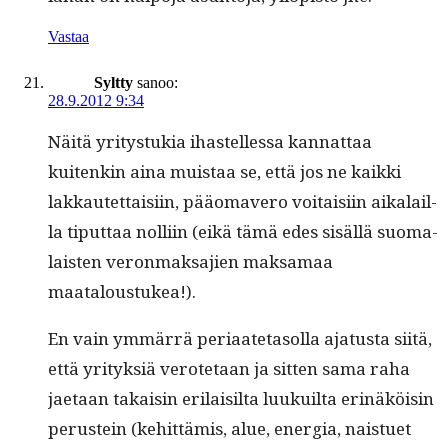
Vastaa
Syltty
sanoo:
28.9.2012 9:34
Näitä yri­tys­tukia ihastel­lessa kan­nat­taa
kuitenkin aina muis­taa se, että jos ne kaik­ki
lakkautet­taisi­in, pääo­mavero voitaisi­in aikalail­
la tiput­taa nol­li­in (eikä tämä edes sisäl­lä suo­ma­
lais­ten veron­mak­sajien mak­samaa
maataloustukea!).
En vain ymmär­rä peri­aate­ta­sol­la aja­tus­ta siitä,
että yri­tyk­siä verote­taan ja sit­ten sama raha
jae­taan takaisin eri­laisil­ta luukuil­ta erinäköisin
perustein (kehit­tämis, alue, ener­gia, naistuet