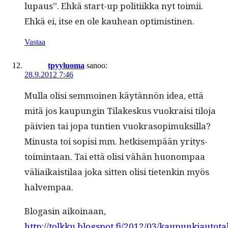
lupaus”. Ehkä start-up poli­ti­ik­ka nyt toimii.
Ehkä ei, itse en ole kauhean optimistinen.
Vastaa
tpyyluoma
sanoo:
28.9.2012 7:46
Mul­la olisi sem­moinen käytän­nön idea, että
mitä jos kaupun­gin Tilakeskus vuokraisi tilo­ja
päivien tai jopa tun­tien vuokra­sopimuk­sil­la?
Minus­ta toi sopisi mm. het­kisem­pään yri­tys­
toim­intaan. Tai että olisi vähän huonom­paa
väli­aikaisti­laa joka sit­ten olisi tietenkin myös
halvempaa.
Blo­gasin aikoinaan,
http://tolkku.blogspot.fi/2012/03/kaupunkiautotal