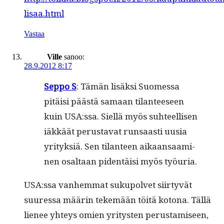
lisaa.html
Vastaa
Ville
sanoo:
28.9.2012 8:17
Sep­po S
: Tämän lisäk­si Suomes­sa
pitäisi päästä samaan tilanteeseen
kuin USA:ssa. Siel­lä myös suh­teel­lisen
iäkkäät perus­ta­vat run­saasti uusia
yri­tyk­siä. Sen tilanteen aikaansaami­
nen osaltaan piden­täisi myös työuria.
USA:ssa van­hem­mat sukupol­vet siir­tyvät
suures­sa määrin tekemään töitä kotona. Täl­lä
lie­nee yhteys omien yri­tys­ten perus­tamiseen,