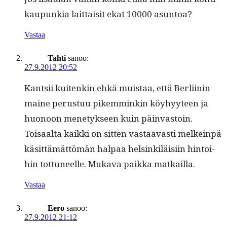
kaupunkia lait­taisit ekat 10000 asuntoa?
Vastaa
Tahti
sanoo:
27.9.2012 20:52
Kantsii kuitenkin ehkä muis­taa, että Berli­inin
maine perus­tuu pikem­minkin köy­hyy­teen ja
huonoon mene­tyk­seen kuin päin­vas­toin.
Toisaal­ta kaik­ki on sit­ten vas­taavasti melkein­pä
käsit­tämät­tömän hal­paa helsinkiläisi­in hin­toi­
hin tot­tuneelle. Muka­va paik­ka matkailla.
Vastaa
Eero
sanoo:
27.9.2012 21:12