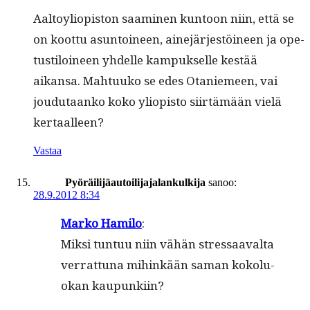
Aal­toyliopis­ton saami­nen kun­toon niin, että se
on koot­tu asun­toi­neen, aine­jär­jestöi­neen ja ope­
tustiloi­neen yhdelle kam­puk­selle kestää
aikansa. Mah­tuuko se edes Otaniemeen, vai
joudu­taanko koko yliopis­to siirtämään vielä
kertaalleen?
Vastaa
Pyöräilijäautoilijajalankulkija
sanoo:
28.9.2012 8:34
Marko Hami­lo
:
Mik­si tun­tuu niin vähän stres­saaval­ta
ver­rat­tuna mihinkään saman kokolu­
okan kaupunkiin?