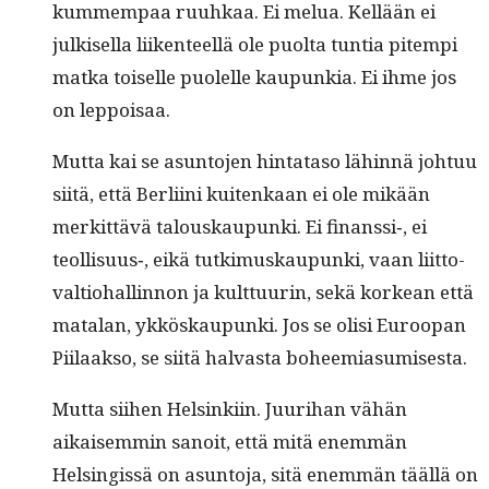
kum­mem­paa ruuhkaa. Ei melua. Kel­lään ei
julkisel­la liiken­teel­lä ole puol­ta tun­tia pitem­pi
mat­ka toiselle puolelle kaupunkia. Ei ihme jos
on leppoisaa.
Mut­ta kai se asun­to­jen hin­tata­so lähin­nä johtuu
siitä, että Berli­i­ni kuitenkaan ei ole mikään
merkit­tävä talouskaupun­ki. Ei finanssi‑, ei
teollisuus‑, eikä tutkimuskaupun­ki, vaan liit­to­
val­tio­hallinnon ja kult­tuurin, sekä korkean että
mata­lan, ykköskaupun­ki. Jos se olisi Euroopan
Piilaak­so, se siitä hal­vas­ta boheemiasumisesta.
Mut­ta siihen Helsinki­in. Juuri­han vähän
aikaisem­min sanoit, että mitä enem­män
Helsingis­sä on asun­to­ja, sitä enem­män tääl­lä on