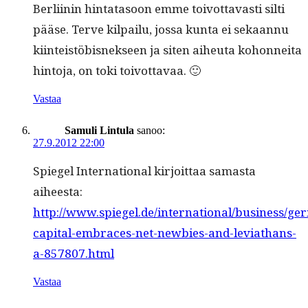
Berli­inin hin­tata­soon emme toiv­ot­tavasti silti
pääse. Ter­ve kil­pailu, jos­sa kun­ta ei sekaan­nu
kiin­teistöbis­nek­seen ja siten aiheuta kohon­nei­ta
hin­to­ja, on toki toivottavaa. 🙂
Vastaa
Samuli Lintula
sanoo:
27.9.2012 22:00
Spiegel Inter­na­tion­al kir­joit­taa samas­ta
aiheesta:
http://www.spiegel.de/international/business/ge
capital-embraces-net-newbies-and-leviathans-
a-857807.html
Vastaa