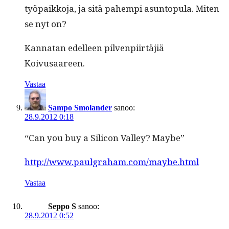
työ­paikko­ja, ja sitä pahempi asun­top­u­la. Miten
se nyt on?
Kan­natan edelleen pil­ven­pi­irtäjiä
Koivusaareen.
Vastaa
Sampo Smolander
sanoo:
28.9.2012 0:18
“Can you buy a Sil­i­con Val­ley? Maybe”
http://www.paulgraham.com/maybe.html
Vastaa
Seppo S
sanoo:
28.9.2012 0:52