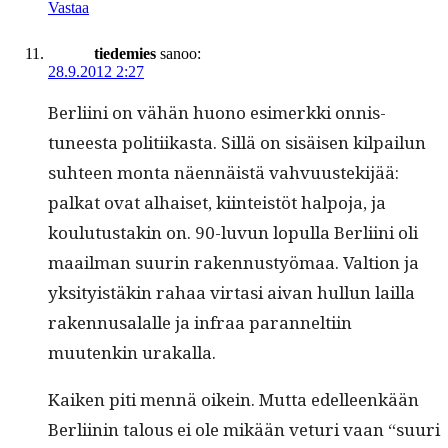
Vastaa
tiedemies
sanoo:
28.9.2012 2:27
Berli­i­ni on vähän huono esimerk­ki onnis­
tuneesta poli­ti­ikas­ta. Sil­lä on sisäisen kil­pailun
suh­teen mon­ta näen­näistä vahvu­ustek­i­jää:
palkat ovat alhaiset, kiin­teistöt halpo­ja, ja
koulu­tus­takin on. 90-luvun lop­ul­la Berli­i­ni oli
maail­man suurin raken­nustyö­maa. Val­tion ja
yksi­ty­istäkin rahaa vir­tasi aivan hul­lun lail­la
raken­nusalalle ja infraa paran­nelti­in
muutenkin urakalla.
Kaiken piti men­nä oikein. Mut­ta edelleenkään
Berli­inin talous ei ole mikään veturi vaan “suuri