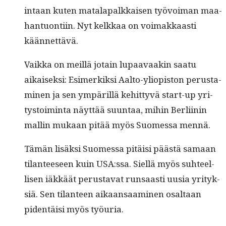
intaan kuten mata­la­palkkaisen työvoiman maa­
han­tuon­ti­in. Nyt kelkkaa on voimakkaasti
käännettävä.
Vaik­ka on meil­lä jotain lupaavaakin saatu
aikaisek­si: Esimerkik­si Aal­to-yliopis­ton perus­t­a­
mi­nen ja sen ympäril­lä kehit­tyvä start-up yri­
tys­toim­inta näyt­tää suun­taa, mihin Berli­inin
mallin mukaan pitää myös Suomes­sa mennä.
Tämän lisäk­si Suomes­sa pitäisi päästä samaan
tilanteeseen kuin USA:ssa. Siel­lä myös suh­teel­
lisen iäkkäät perus­ta­vat run­saasti uusia yri­tyk­
siä. Sen tilanteen aikaansaami­nen osaltaan
piden­täisi myös työuria.