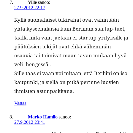
Ville
sanoo:
27.9.2012 22:17
Kyl­lä suo­ma­laiset tuki­ra­hat ovat vähin­tään
yhtä kyseenalaisia kuin Berli­inin start­up-tuet,
tääl­lä niitä vain jae­taan ei-start­up-yri­tyk­sille ja
päätök­sien tek­i­jät ovat ehkä vähem­män
osaavia tai toimi­vat maan tavan mukaan hyvä
veli ‑hengessä…
Sille taas ei vaan voi mitään, että Berli­i­ni on iso
kaupun­ki, ja siel­lä on pitkä perinne luovien
ihmis­ten asuinpaikkana.
Vastaa
Marko Hamilo
sanoo:
27.9.2012 23:41