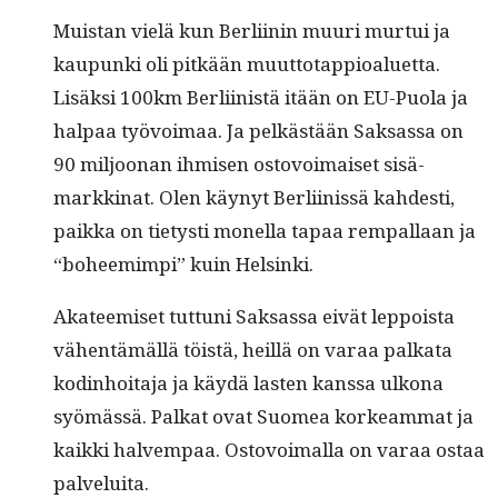
Muis­tan vielä kun Berli­inin muuri mur­tui ja
kaupun­ki oli pitkään muut­to­tap­pioaluet­ta.
Lisäk­si 100km Berli­in­istä itään on EU-Puo­la ja
hal­paa työvoimaa. Ja pelkästään Sak­sas­sa on
90 miljoo­nan ihmisen ostovoimaiset sisä­
markki­nat. Olen käynyt Berli­inis­sä kahdesti,
paik­ka on tietysti monel­la tapaa rem­pal­laan ja
“boheemimpi” kuin Helsinki.
Aka­teemiset tut­tuni Sak­sas­sa eivät lep­poista
vähen­tämäl­lä töistä, heil­lä on varaa palkata
kod­in­hoita­ja ja käy­dä las­ten kanssa ulkona
syömässä. Palkat ovat Suomea korkeam­mat ja
kaik­ki halvem­paa. Ostovoimal­la on varaa ostaa
palveluita.