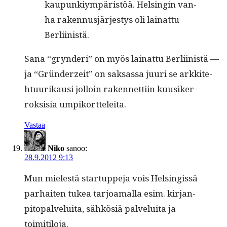
kaupunkiym­päristöä. Helsin­gin van­
ha raken­nusjärjestys oli lainat­tu
Berliinistä.
Sana “gryn­deri” on myös lainat­tu Berli­in­istä —
ja “Grün­derzeit” on sak­sas­sa juuri se arkkite­
htu­urikausi jol­loin raken­net­ti­in kuusik­er­
roksisia umpikortteleita.
Vastaa
Niko
sanoo:
28.9.2012 9:13
Mun mielestä star­tup­pe­ja vois Helsingis­sä
parhait­en tukea tar­joa­mal­la esim. kir­jan­
pitopalvelui­ta, sähkösiä palvelui­ta ja
toimitiloja.