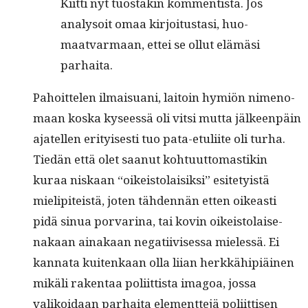
Kiit­ti nyt tuostakin kom­men­tista. Jos
analysoit omaa kir­joi­tus­tasi, huo­
maat­var­maan, ettei se ollut elämäsi
parhaita.
Pahoit­te­len ilmaisuani, laitoin hymiön nimeno­
maan kos­ka kyseessä oli vit­si mut­ta jäl­keen­päin
ajatellen eri­tyis­es­ti tuo pata-etuli­ite oli turha.
Tiedän että olet saanut kohtu­ut­tomas­tikin
kuraa niskaan “oikeis­to­laisik­si” esite­ty­istä
mielip­iteistä, joten täh­den­nän etten oikeasti
pidä sin­ua por­va­ri­na, tai kovin oikeis­to­laise­
nakaan ainakaan negati­ivises­sa mielessä. Ei
kan­na­ta kuitenkaan olla liian herkkähip­iäi­nen
mikäli rak­en­taa poli­it­tista imagoa, jos­sa
valikoidaan parhai­ta ele­ment­te­jä poli­it­tisen