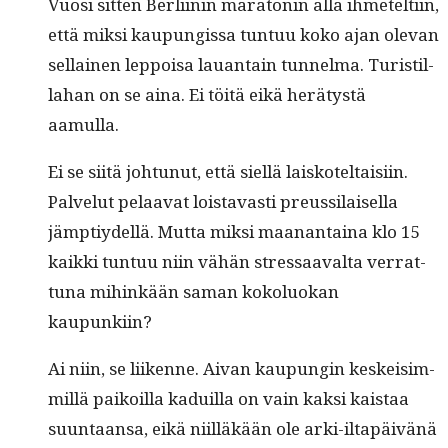
Vuosi sit­ten Berli­inin mara­tonin alla ihme­telti­in,
että mik­si kaupungis­sa tun­tuu koko ajan ole­van
sel­l­ainen lep­poisa lauan­tain tun­nel­ma. Tur­is­til­
la­han on se aina. Ei töitä eikä herä­tys­tä
aamulla.
Ei se siitä johtunut, että siel­lä laiskoteltaisi­in.
Palve­lut pelaa­vat lois­tavasti preussi­laisel­la
jämp­tiy­del­lä. Mut­ta mik­si maanan­taina klo 15
kaik­ki tun­tuu niin vähän stres­saaval­ta ver­rat­
tuna mihinkään saman kokolu­okan
kaupunkiin?
Ai niin, se liikenne. Aivan kaupun­gin keskeisim­
mil­lä paikoil­la kaduil­la on vain kak­si kaistaa
suun­taansa, eikä niil­läkään ole arki-iltapäivänä