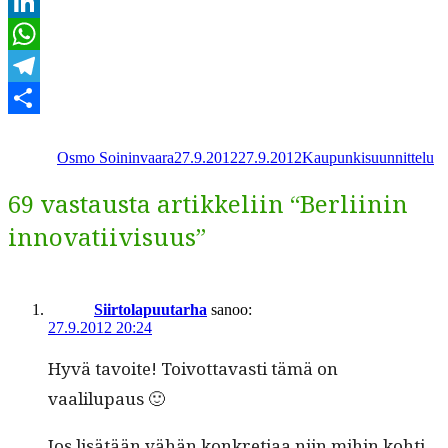
Email
LinkedIn
WhatsApp
Telegram
Kirjoittaja
Julkaistu
Kategoriat
Share
Osmo Soininvaara
27.9.2012
27.9.2012
Kaupunkisuunnittelu
69 vastausta artikkeliin “Berliinin
innovatiivisuus”
Siirtolapuutarha
sanoo:
27.9.2012 20:24
Hyvä tavoite! Toiv­ot­tavasti tämä on
vaalilupaus 🙂
Jos lisätään vähän konkre­ti­aa niin mihin kohti