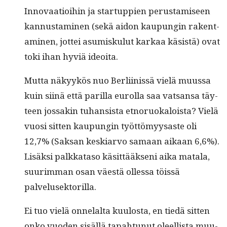
Inno­vaa­tioi­hin ja star­tup­pi­en perus­tamiseen
kan­nus­t­a­mi­nen (sekä aidon kaupun­gin rak­en­t­
a­mi­nen, jot­tei asumisku­lut karkaa käsistä) ovat
toki ihan hyviä ideoita.
Mut­ta näkyykös nuo Berli­inis­sä vielä muus­sa
kuin siinä että par­il­la eurol­la saa vat­sansa täy­
teen jos­sakin tuhan­sista etnoruokaloista? Vielä
vuosi sit­ten kaupun­gin työt­tömyysaste oli
12,7% (Sak­san keskiar­vo samaan aikaan 6,6%).
Lisäk­si palkkata­so käsit­tääk­seni aika mata­la,
suurim­man osan väestä ollessa töis­sä
palvelusektorilla.
Ei tuo vielä onnelal­ta kuu­losta, en tiedä sit­ten
onko vuo­den sisäl­lä tapah­tunut oleel­lista muu­