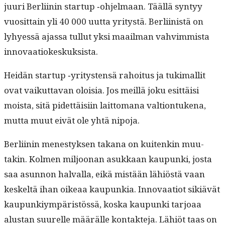
juuri Berli­inin start­up ‑ohjel­maan. Tääl­lä syn­tyy
vuosit­tain yli 40 000 uut­ta yri­tys­tä. Berli­in­istä on
lyhyessä ajas­sa tul­lut yksi maail­man vahvim­mista
innovaatiokeskuksista.
Hei­dän start­up ‑yri­tys­ten­sä rahoi­tus ja tuki­mallit
ovat vaikut­ta­van oloisia. Jos meil­lä joku esit­täisi
moista, sitä pidet­täisi­in lait­tomana val­tion­tuke­na,
mut­ta muut eivät ole yhtä nipoja.
Berli­inin men­estyk­sen takana on kuitenkin muu­
takin. Kol­men miljoo­nan asukkaan kaupun­ki, jos­ta
saa asun­non hal­val­la, eikä mis­tään lähiöstä vaan
keskeltä ihan oikeaa kaupunkia. Inno­vaa­tiot sik­iävät
kaupunkiym­päristössä, kos­ka kaupun­ki tar­joaa
alus­tan suurelle määrälle kon­tak­te­ja. Lähiöt taas on