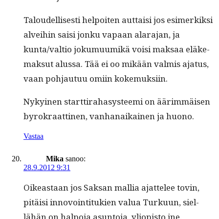
Taloudel­lis­es­ti helpoiten aut­taisi jos esimerkik­si
alvei­hin saisi jonku vapaan alara­jan, ja
kunta/valtio joku­muumikä voisi mak­saa eläke­
mak­sut alus­sa. Tää ei oo mikään valmis aja­tus,
vaan poh­jau­tuu omi­in kokemuksiin.
Nykyi­nen start­ti­ra­hasys­tee­mi on äärim­mäisen
byrokraat­ti­nen, van­hanaikainen ja huono.
Vastaa
Mika
sanoo:
28.9.2012 9:31
Oikeas­t­aan jos Sak­san mallia ajat­telee tovin,
pitäisi innovoin­ti­tukien val­ua Turku­un, siel­
lähän on halpo­ja asun­to­ja, yliopis­to jne.