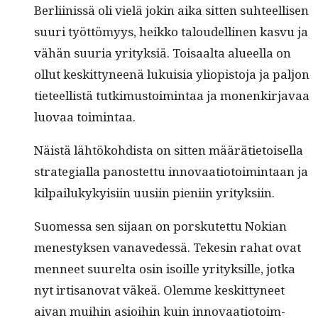
Berli­inis­sä oli vielä jokin aika sit­ten suh­teel­lisen
suuri työt­tömyys, heikko taloudelli­nen kasvu ja
vähän suuria yri­tyk­siä. Toisaal­ta alueel­la on
ollut keskit­tyneenä lukuisia yliopis­to­ja ja paljon
tieteel­listä tutkimus­toim­intaa ja mon­enkir­javaa
luo­vaa toimintaa.
Näistä lähtöko­hdista on sit­ten määräti­etoisel­la
strate­gial­la panos­tet­tu inno­vaa­tiotoim­intaan ja
kil­pailukyky­isi­in uusi­in pieni­in yrityksiin.
Suomes­sa sen sijaan on porskutet­tu Nokian
men­estyk­sen vanavedessä. Tekesin rahat ovat
men­neet suurelta osin isoille yri­tyk­sille, jot­ka
nyt irti­sanovat väkeä. Olemme keskit­tyneet
aivan mui­hin asioi­hin kuin inno­vaa­tiotoim­