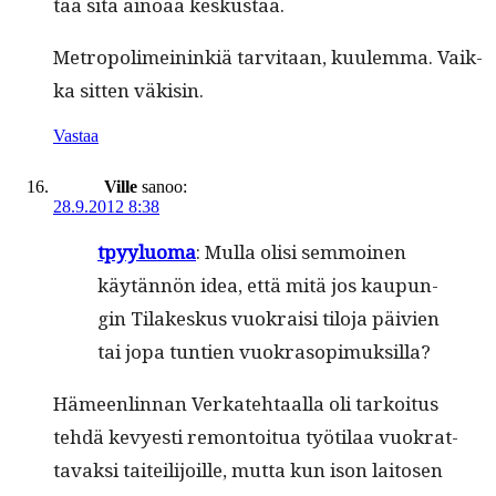
taa sitä ain­oaa keskustaa.
Metropolimeininkiä tarvi­taan, kuulem­ma. Vaik­
ka sit­ten väkisin.
Vastaa
Ville
sanoo:
28.9.2012 8:38
tpyy­lu­o­ma
: Mul­la olisi sem­moinen
käytän­nön idea, että mitä jos kaupun­
gin Tilakeskus vuokraisi tilo­ja päivien
tai jopa tun­tien vuokrasopimuksilla?
Hämeen­lin­nan Verkate­htaal­la oli tarkoi­tus
tehdä kevyesti remon­toitua työti­laa vuokrat­
tavak­si taiteil­i­joille, mut­ta kun ison laitosen