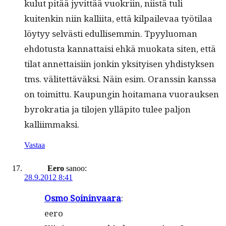
kulut pitää jyvit­tää vuokri­in, niistä tuli
kuitenkin niin kalli­ita, että kil­pail­e­vaa työti­laa
löy­tyy selvästi edullisem­min. Tpyy­lu­o­man
ehdo­tus­ta kan­nat­taisi ehkä muoka­ta siten, että
tilat annet­taisi­in jonkin yksi­tyisen yhdis­tyk­sen
tms. välitet­täväk­si. Näin esim. Oranssin kanssa
on toimit­tu. Kaupun­gin hoita­mana vuo­rauk­sen
byrokra­tia ja tilo­jen ylläpi­to tulee paljon
kalliimmaksi.
Vastaa
Eero
sanoo:
28.9.2012 8:41
Osmo Soin­in­vaara
:
eero