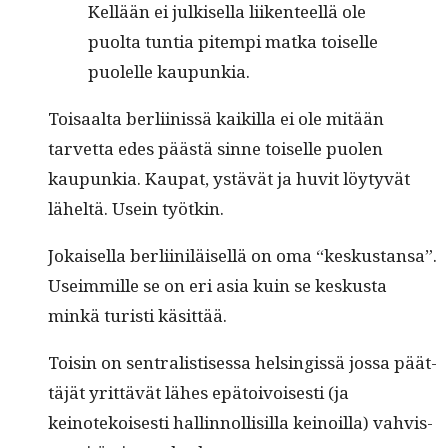
Kel­lään ei julkisel­la liiken­teel­lä ole
puol­ta tun­tia pitem­pi mat­ka toiselle
puolelle kaupunkia.
Toisaal­ta berli­inis­sä kaikil­la ei ole mitään
tarvet­ta edes päästä sinne toiselle puolen
kaupunkia. Kau­pat, ystävät ja huvit löy­tyvät
läheltä. Usein työtkin.
Jokaisel­la berli­iniläisel­lä on oma “keskus­tansa”.
Useim­mille se on eri asia kuin se keskus­ta
minkä tur­isti käsittää.
Toisin on sen­tral­is­tises­sa helsingis­sä jos­sa päät­
täjät yrit­tävät läh­es epä­toivois­es­ti (ja
keinotekois­es­ti hallinnol­lisil­la keinoil­la) vahvis­