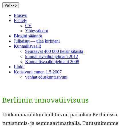
Siirry
Valikko
sisältöön
Etusivu
Esittely
CV
Yhteystiedot
Blogini säännöt
Julkaisut — tilaa kirjojani
Kunnallisvaalit
Seuraavat 400 000 helsinkiläistä
kunnallisvaaliohjelmani 2012
Kunnallisvaaliohjelmani 2008
Linkit
Kotisivuni ennen 1.5.2007
vanhat eduskuntasivuni
Berliinin innovatiivisuus
Uuden­maan­li­iton hal­li­tus on paraikaa Berli­inis­sä
tutus­tu­mis- ja sem­i­naari­matkalla. Tutus­tu­im­mme