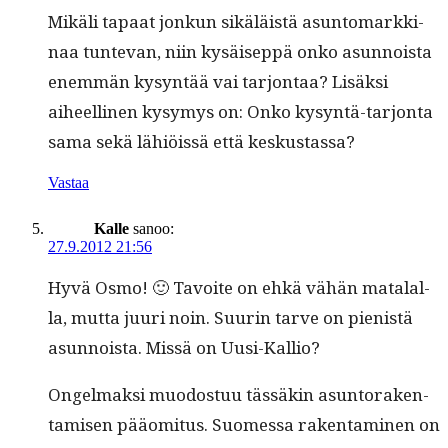
Mikäli tapaat jonkun sikäläistä asun­tomarkki­
naa tun­te­van, niin kysäisep­pä onko asun­noista
enem­män kysyn­tää vai tar­jon­taa? Lisäk­si
aiheelli­nen kysymys on: Onko kysyn­tä-tar­jon­ta
sama sekä lähiöis­sä että keskustassa?
Vastaa
Kalle
sanoo:
27.9.2012 21:56
Hyvä Osmo! 🙂 Tavoite on ehkä vähän mata­lal­
la, mut­ta juuri noin. Suurin tarve on pienistä
asun­noista. Mis­sä on Uusi-Kallio?
Ongel­mak­si muo­dos­tuu tässäkin asun­torak­en­
tamisen pääomi­tus. Suomes­sa rak­en­t­a­mi­nen on