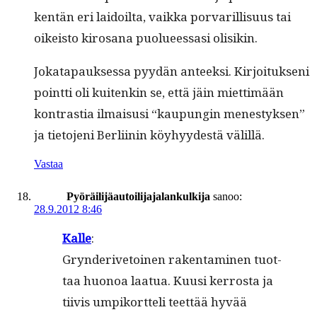
ken­tän eri laidoil­ta, vaik­ka por­var­il­lisu­us tai
oikeis­to kirosana puolueessasi olisikin.
Jokat­a­pauk­ses­sa pyy­dän anteek­si. Kir­joituk­seni
point­ti oli kuitenkin se, että jäin miet­timään
kon­tras­tia ilmais­usi “kaupun­gin men­estyk­sen”
ja tieto­jeni Berli­inin köy­hyy­destä välillä.
Vastaa
Pyöräilijäautoilijajalankulkija
sanoo:
28.9.2012 8:46
Kalle
:
Gryn­deriv­e­toinen rak­en­t­a­mi­nen tuot­
taa huonoa laat­ua. Kuusi ker­rosta ja
tiivis umpiko­rt­teli teet­tää hyvää