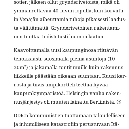
sotien jäl­keen ollut gryn­deriv­e­toista, mikä oli
ymmär­ret­tävää 40-luvun lop­ul­la, kun kor­vat­ti­
in Venäjän aiheut­tamia tuho­ja pikaises­ti laadus­
ta välit­tämät­tä. Gryn­deriv­e­toinen rak­en­t­a­mi­
nen tuot­taa todis­te­tusti huonoa laatua.
Kaavoit­ta­mal­la uusi kaupungi­nosa riit­tävän
tehokkaasti, suosi­mal­la pieniä asun­to­ja (10 —
30m²) ja jaka­mal­la ton­tit muille kuin raken­nus­
li­ikkeille päästään oikeaan suun­taan. Kuusi ker­
rosta ja tiivis umpiko­rt­teli teet­tää hyvää
kaupunkiym­päristöä. Helsin­gin van­ha raken­
nusjärjestys oli muuten lainat­tu Berliinistä. 😉
DDR:n kom­mu­nistien tuot­ta­maan taloudel­liseen
ja inhimil­liseen katas­trofi­in perus­tu­vaan Itä-