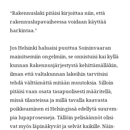
“Raken­nus­la­ki pitäisi kir­joit­taa niin, että
raken­nuslu­pavai­heessa voidaan käyt­tää
harkintaa.”
Jos Helsin­ki halu­aisi puut­tua Soin­in­vaaran
mainit­semi­in ongelmi­in, se onnis­tu­isi kai kyl­lä
kun­nan Raken­nusjärjestys­tä kehit­tämäl­läkin,
ilman että val­takun­nan lakei­hin tarvit­sisi
tehdä vält­tämät­tä mitään muu­tok­sia. Sil­loin
pitäisi vaan osa­ta tas­a­puolis­es­ti määritel­lä,
mis­sä tilanteis­sa ja mil­lä taval­la kaavas­ta
poikkeami­nen ei Helsingis­sä edel­lytä suurem­
pia lupa­pros­esse­ja. Täl­löin pelisään­nöt oli­si­
vat myös läpinäkyvät ja selvät kaikille. Näin­