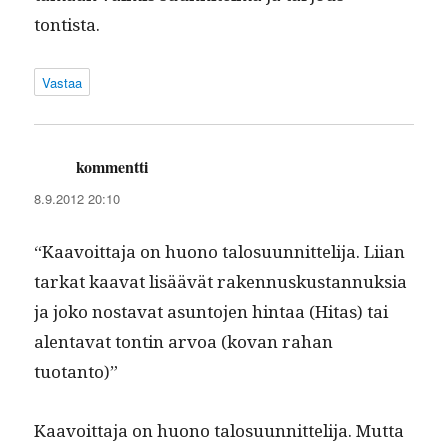
tontista.
Vastaa
kommentti
sanoo:
8.9.2012 20:10
“Kaavoit­ta­ja on huono talo­su­un­nit­teli­ja. Liian
tarkat kaa­vat lisäävät raken­nuskus­tan­nuk­sia
ja joko nos­ta­vat asun­to­jen hin­taa (Hitas) tai
alen­ta­vat ton­tin arvoa (kovan rahan
tuotanto)”
Kaavoit­ta­ja on huono talo­su­un­nit­teli­ja. Mut­ta