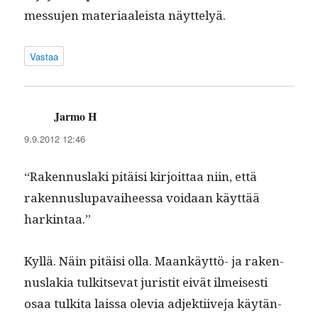
mes­su­jen mate­ri­aaleista näyttelyä.
Vastaa
Jarmo H
sanoo:
9.9.2012 12:46
“Raken­nus­la­ki pitäisi kir­joit­taa niin, että
raken­nuslu­pavai­heessa voidaan käyt­tää
harkintaa.”
Kyl­lä. Näin pitäisi olla. Maankäyt­tö- ja raken­
nus­lakia tulk­it­se­vat juris­tit eivät ilmeis­es­ti
osaa tulki­ta lais­sa ole­via adjek­ti­ive­ja käytän­