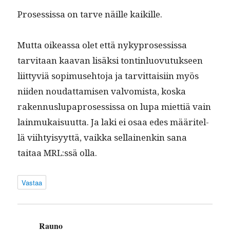
Pros­es­sis­sa on tarve näille kaikille.
Mut­ta oike­as­sa olet että nykypros­es­sis­sa
tarvi­taan kaa­van lisäk­si ton­tin­lu­ovu­tuk­seen
liit­tyviä sopimuse­hto­ja ja tarvit­taisi­in myös
niiden nou­dat­tamisen valvom­ista, kos­ka
raken­nuslu­pa­pros­es­sis­sa on lupa miet­tiä vain
lain­mukaisu­ut­ta. Ja laki ei osaa edes määritel­
lä viihty­isyyt­tä, vaik­ka sel­l­ainenkin sana
taitaa MRL:ssä olla.
Vastaa
Rauno
sanoo: