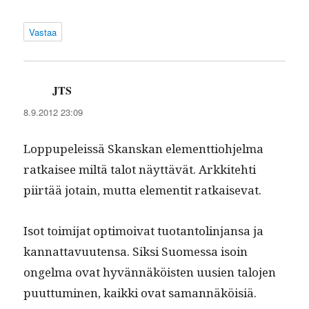
Vastaa
JTS
sanoo:
8.9.2012 23:09
Lop­pu­peleis­sä Skan­skan ele­ment­tio­hjel­ma
ratkaisee miltä talot näyt­tävät. Arkkite­hti
piirtää jotain, mut­ta ele­men­tit ratkaisevat.
Isot toim­i­jat opti­moi­vat tuotan­tolin­jansa ja
kan­nat­tavuuten­sa. Sik­si Suomes­sa isoin
ongel­ma ovat hyvän­näköis­ten uusien talo­jen
puut­tumi­nen, kaik­ki ovat samannäköisiä.