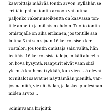
kaavoit­ta­ja määrää ton­tin arvon. Kyl­lähän se
erit­täin paljon ton­tin arvoon vaikut­taa,
paljonko raken­nu­soikeut­ta on kaavas­sa ton­
tille annet­tu ja mil­laisin ehdoin. Tuot­to ton­tin
omis­ta­jalle on aika eri­lainen, jos ton­tille saa
lait­taa 6 tai sen sijaan 16 ker­roksisen ker­
rostalon. Jos ton­tin omis­ta­ja saisi vali­ta, hän
teet­täisi 16 ker­roksisia talo­ja, mikäli alueel­la
on kova kysyn­tä. Naa­pu­rit eivät vaan siitä
yleen­sä kauheasti tykkää, kun vier­essä ole­vat
tor­ni­talot saa­vat ne näyt­tämään pie­niltä, var­
jostaa niitä, vie näköalaa, ja las­kee puolestaan
niiden arvoa…
Soin­in­vaara kirjoitti: