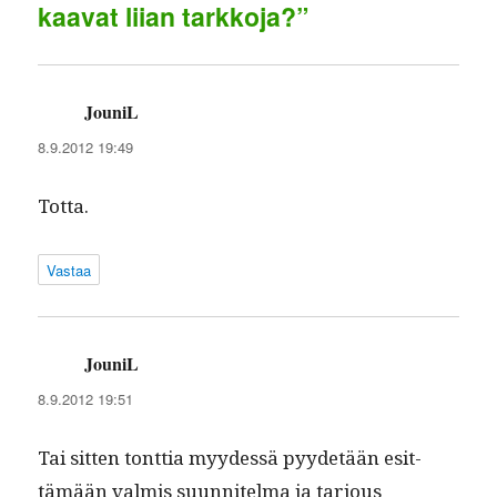
kaavat liian tarkkoja?”
JouniL
sanoo:
8.9.2012 19:49
Tot­ta.
Vastaa
JouniL
sanoo:
8.9.2012 19:51
Tai sit­ten tont­tia myy­dessä pyy­de­tään esit­
tämään valmis suun­nitel­ma ja tar­jous