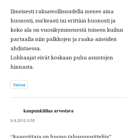
Ilmeis­es­ti rak­sate­ol­lisu­udel­la menee aina
huonos­ti, surkeasti tai erit­täin huonos­ti ja
koko ala on vuosikymmen­estä toiseen kuilun
par­taal­la niin palkko­jen ja raa­ka-ainei­den
ahdistaessa.
Lob­baa­jat eivät koskaan puhu asun­to­jen
hinnasta.
Vastaa
kaupunkitilaa arvostava
sanoo:
9.9.2012 0:55
“kaavoit­ta­ja on huono talosuunnittelija”