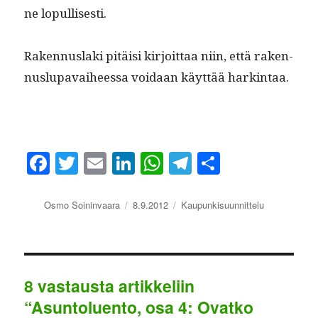
ne lopullisesti.
Raken­nus­la­ki pitäisi kir­joit­taa niin, että raken­
nuslu­pavai­heessa voidaan käyt­tää harkintaa.
Fa
T
E
Li
W
Te
S
ce
wi
m
nk
ha
le
ha
bo
tte
ail
ed
ts
gr
re
Kirjoittaja
Julkaistu
Kategoriat
Osmo Soininvaara
8.9.2012
Kaupunkisuunnittelu
ok
r
In
A
a
pp
m
8 vastausta artikkeliin
“Asuntoluento, osa 4: Ovatko