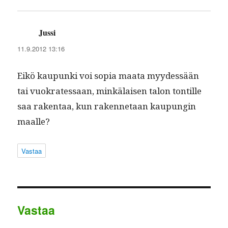
Jussi
sanoo:
11.9.2012 13:16
Eikö kaupun­ki voi sopia maa­ta myy­dessään
tai vuokrates­saan, minkälaisen talon ton­tille
saa rak­en­taa, kun raken­netaan kaupun­gin
maalle?
Vastaa
Vastaa