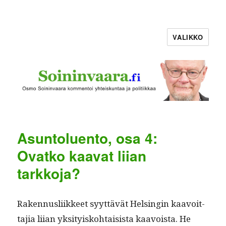
VALIKKO
Asuntoluento, osa 4:
Ovatko kaavat liian
tarkkoja?
Raken­nus­li­ik­keet syyt­tävät Helsin­gin kaavoit­
ta­jia liian yksi­tyisko­htai­sista kaavoista. He