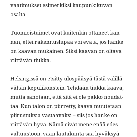
vaa­timuk­set esimerkik­si kaupunkiku­van
osalta.
Tuomiois­tuimet ovat kuitenkin otta­neet kan­
nan, ettei raken­nuslu­paa voi evätä, jos han­ke
on kaa­van mukainen. Sik­si kaa­van on olta­va
riit­tävän tiukka.
Helsingis­sä on etsit­ty ulospääsyä tästä välil­lä
vähän kepu­likon­stein. Tehdään tiuk­ka kaa­va,
mut­ta san­o­taan, että sitä ei ole pakko nou­dat­
taa. Kun talon on piir­ret­ty, kaa­va muute­taan
piirus­tuk­sia vas­taavak­si – siis jos han­ke on
riit­tävän hyvä. Nämä eivät mene enää edes
val­tu­us­toon, vaan lau­takun­ta saa hyväksyä