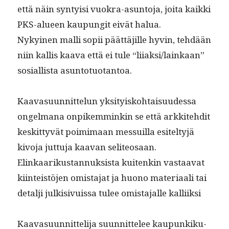
että näin syn­ty­isi vuokra-asun­to­ja, joi­ta kaik­ki
PKS-alueen kaupun­git eivät halua.
Nykyi­nen malli sopii päät­täjille hyvin, tehdään
niin kallis kaa­va että ei tule “liiaksi/lainkaan”
sosial­lista asuntotuotantoa.
Kaava­su­un­nit­telun yksi­tyisko­htaisu­udessa
ongel­mana onpikem­minkin se että arkkite­hdit
keskit­tyvät poim­i­maan mes­suil­la esitel­tyjä
kivo­ja jut­tu­ja kaa­van seli­teosaan.
Elinkaarikus­tan­nuk­sista kuitenkin vas­taa­vat
kiin­teistö­jen omis­ta­jat ja huono mate­ri­aali tai
detalji julk­i­sivuis­sa tulee omis­ta­jalle kalliiksi
Kaava­su­un­nit­teli­ja suun­nit­telee kaupunkiku­