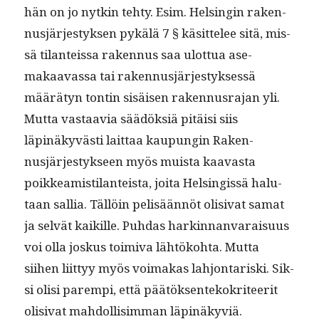
hän on jo nytkin tehty. Esim. Helsin­gin raken­
nusjärjestyk­sen pykälä 7 § käsit­telee sitä, mis­
sä tilanteis­sa raken­nus saa ulot­tua ase­
makaavas­sa tai raken­nusjärjestyk­sessä
määrä­tyn ton­tin sisäisen raken­nus­ra­jan yli.
Mut­ta vas­taavia säädök­siä pitäisi siis
läpinäkyvästi lait­taa kaupun­gin Raken­
nusjärjestyk­seen myös muista kaavas­ta
poikkeamisti­lanteista, joi­ta Helsingis­sä halu­
taan sal­lia. Täl­löin pelisään­nöt oli­si­vat samat
ja selvät kaikille. Puh­das harkin­nan­varaisu­us
voi olla joskus toimi­va lähtöko­h­ta. Mut­ta
siihen liit­tyy myös voimakas lahjon­taris­ki. Sik­
si olisi parem­pi, että päätök­sen­tekokri­teer­it
oli­si­vat mah­dol­lisim­man läpinäkyviä.