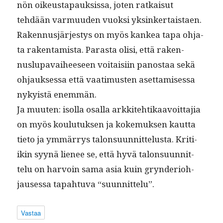
nön oikeustapauk­sis­sa, joten ratkaisut
tehdään var­muu­den vuok­si yksinker­tais­taen.
Raken­nusjärjestys on myös kankea tapa ohja­
ta rak­en­tamista. Paras­ta olisi, että raken­
nuslu­pavai­heeseen voitaisi­in panos­taa sekä
ohjauk­ses­sa että vaa­timusten aset­tamises­sa
nyky­istä enemmän.
Ja muuten: isol­la osal­la arkkite­htikaavoit­ta­jia
on myös koulu­tuk­sen ja koke­muk­sen kaut­ta
tieto ja ymmär­rys talon­suun­nit­telus­ta. Kri­ti­
ikin syynä lie­nee se, että hyvä talon­suun­nit­
telu on har­voin sama asia kuin gryn­de­ri­o­h­
jauses­sa tapah­tu­va “suun­nit­telu”.
Vastaa