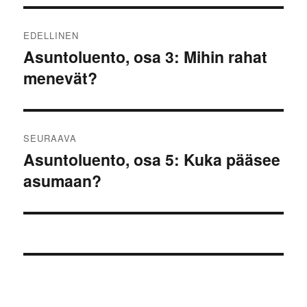
Artikkelien
EDELLINEN
selaus
Asuntoluento, osa 3: Mihin rahat
Edellinen
menevät?
artikkeli:
SEURAAVA
Asuntoluento, osa 5: Kuka pääsee
Seuraava
asumaan?
artikkeli: