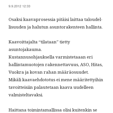
9.9.2012 12:33
Osak­si kaavapros­es­sia pitäisi lait­taa taloudel­
lisu­u­den ja halu­tun asun­torak­en­teen hallinta.
Kaavoit­ta­jal­ta “tilataan” tiet­ty
asuntojakauma.
Kus­tan­nu­so­h­jauk­sel­la varmis­te­taaan eri
hallinta­muo­to­jen raken­net­tavu­us, ASO, Hitas,
Vuokra ja kovan rahan määräosuudet.
Mikäli kaavae­hdo­to­tus ei mene määritet­ty­i­hin
tavoit­teisi­in palaute­taan kaa­va uudelleen
valmisteltavaksi.
Hait­tana toim­inta­mallis­sa olisi kuitenkin se