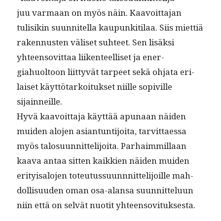
juu var­maan on myös näin. Kaavoit­ta­jan
tulisikin suun­nitel­la kaupunki­ti­laa. Siis miet­tiä
raken­nusten väliset suh­teet. Sen lisäk­si
yhteenso­vit­taa liiken­teel­liset ja ener­
giahuoltoon liit­tyvät tarpeet sekä ohja­ta eri­
laiset käyt­tö­tarkoituk­set niille sopiville
sijainneille.
Hyvä kaavoit­ta­ja käyt­tää apunaan näi­den
muiden alo­jen asiantun­ti­joi­ta, tarvit­taes­sa
myös talo­su­un­nit­telijoi­ta. Parhaim­mil­laan
kaa­va antaa sit­ten kaikkien näi­den muiden
eri­ty­isa­lo­jen toteu­tus­su­unnnit­telijoille mah­
dol­lisu­u­den oman osa-alansa suun­nit­telu­un
niin että on selvät nuotit yhteensovituksesta.