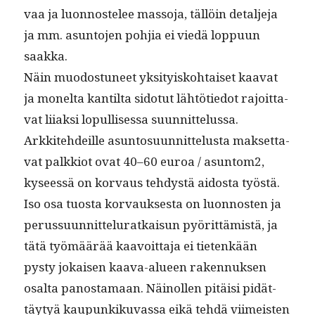
vaa ja luon­nos­telee mas­so­ja, täl­löin detal­je­ja
ja mm. asun­to­jen pohjia ei viedä lop­pu­un
saakka.
Näin muo­dos­tuneet yksi­tyisko­htaiset kaa­vat
ja mon­elta kan­til­ta sido­tut lähtötiedot rajoit­ta­
vat liiak­si lop­ullises­sa suunnittelussa.
Arkkite­hdeille asun­to­su­un­nit­telus­ta mak­set­ta­
vat palkkiot ovat 40–60 euroa / asuntom2,
kyseessä on kor­vaus tehdys­tä aidos­ta työstä.
Iso osa tuos­ta kor­vauk­ses­ta on luon­nos­ten ja
perus­su­un­nit­telu­ratkaisun pyörit­tämistä, ja
tätä työmäärää kaavoit­ta­ja ei tietenkään
pysty jokaisen kaa­va-alueen raken­nuk­sen
osalta panos­ta­maan. Näi­nollen pitäisi pidät­
täy­tyä kaupunkiku­vas­sa eikä tehdä viimeis­ten