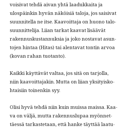
voisi­vat tehdä aivan yhtä laadukkai­ta ja
ulospäinkin hyvän näköisiä talo­ja, jos saisi­vat
suun­nitel­la ne itse. Kaavoit­ta­ja on huono talo­
su­un­nit­teli­ja. Liian tarkat kaa­vat lisäävät
raken­nuskus­tan­nuk­sia ja joko nos­ta­vat asun­
to­jen hin­taa (Hitas) tai alen­ta­vat ton­tin arvoa
(kovan rahan tuotanto).
Kaik­ki käyt­tävät val­taa, jos sitä on tar­jol­la,
niin kaavoit­ta­jakin. Mut­ta on liian yksi­tyisko­
htaisi­in toinenkin syy.
Olisi hyvä tehdä niin kuin muis­sa mais­sa. Kaa­
va on väljä, mut­ta raken­nuslu­paa myön­net­
täessä tarkaste­taan, että han­ke täyt­tää laatu­