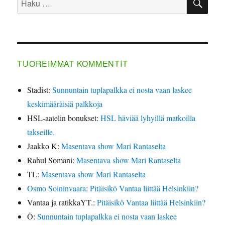
TUOREIMMAT KOMMENTIT
Stadist
:
Sunnuntain tuplapalkka ei nosta vaan laskee
keskimääräisiä palkkoja
HSL-aatelin bonukset
:
HSL häviää lyhyillä matkoilla
takseille.
Jaakko K
:
Masentava show Mari Rantaselta
Rahul Somani
:
Masentava show Mari Rantaselta
TL
:
Masentava show Mari Rantaselta
Osmo Soininvaara
:
Pitäisikö Vantaa liittää Helsinkiin?
Vantaa ja ratikkaYT.
:
Pitäisikö Vantaa liittää Helsinkiin?
Ö
:
Sunnuntain tuplapalkka ei nosta vaan laskee