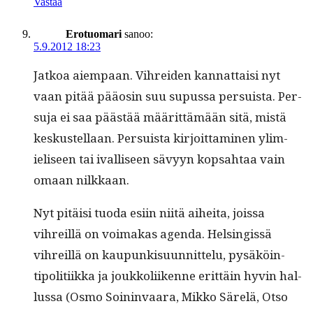
Vastaa
Erotuomari
sanoo:
5.9.2012 18:23
Jatkoa aiem­paan. Vihrei­den kan­nat­taisi nyt
vaan pitää pääosin suu supus­sa per­su­ista. Per­
su­ja ei saa päästää määrit­tämään sitä, mis­tä
keskustel­laan. Per­su­ista kir­joit­ta­mi­nen ylim­
ieliseen tai ival­liseen sävyyn kop­sah­taa vain
omaan nilkkaan.
Nyt pitäisi tuo­da esi­in niitä aihei­ta, jois­sa
vihreil­lä on voimakas agen­da. Helsingis­sä
vihreil­lä on kaupunkisu­un­nit­telu, pysäköin­
tipoli­ti­ik­ka ja joukkoli­ikenne erit­täin hyvin hal­
lus­sa (Osmo Soin­in­vaara, Mikko Särelä, Otso