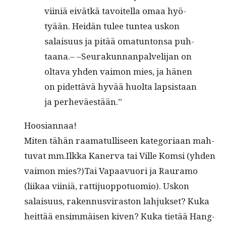
viiniä eivätkä tavoitel­la omaa hyö­
tyään. Hei­dän tulee tun­tea uskon
salaisu­us ja pitää omatun­ton­sa puh­
taana.– –Seu­rakun­nan­palveli­jan on
olta­va yhden vai­mon mies, ja hänen
on pidet­tävä hyvää huol­ta lap­sis­taan
ja perheväestään.”
Hoosian­naa!
Miten tähän raa­mat­ulliseen kat­e­go­ri­aan mah­
tu­vat mm.Ilkka Kan­er­va tai Ville Kom­si (yhden
vai­mon mies?)Tai Vapaavuori ja Rau­ramo
(liikaa viiniä, rat­ti­juop­po­tuomio). Uskon
salaisu­us, raken­nusvi­ras­ton lahjuk­set? Kuka
heit­tää ensim­mäisen kiv­en? Kuka tietää Hang­