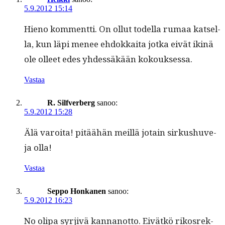
5.9.2012 15:14
Hieno kom­ment­ti. On ollut todel­la rumaa kat­sel­
la, kun läpi menee ehdokkai­ta jot­ka eivät ikinä
ole olleet edes yhdessäkään kokouksessa.
Vastaa
R. Silfverberg
sanoo:
5.9.2012 15:28
Älä varoi­ta! pitäähän meil­lä jotain sirkushu­ve­
ja olla!
Vastaa
Seppo Honkanen
sanoo:
5.9.2012 16:23
No oli­pa syr­jivä kan­nan­ot­to. Eivätkö rikos­rek­