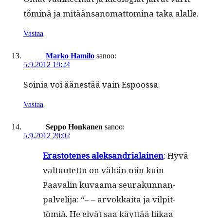
töminä ja mitään­sanomat­tom­i­na taka alalle.
Vastaa
Marko Hamilo
sanoo:
5.9.2012 19:24
Soinia voi äänestää vain Espoossa.
Vastaa
Seppo Honkanen
sanoo:
5.9.2012 20:02
Eras­totenes alek­san­dri­alainen
: Hyvä
val­tu­utet­tu on vähän niin kuin
Paavalin kuvaa­ma seu­rakun­nan­
palveli­ja: “– – arvokkai­ta ja vil­pit­
tömiä. He eivät saa käyt­tää liikaa