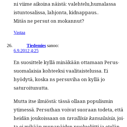
ni viime aikoina näistä: valehtelu,humalassa
istun­tos­alis­sa, lahjon­ta, kidnappaus..
Mitäs ne per­sut on mokannut?
Vastaa
Tiedemies
sanoo:
6.9.2012 4:25
En suosit­tele kyl­lä minäkään otta­maan Perus­
suo­ma­laisia kohteek­si vaal­i­tais­telus­sa. Ei
hyödytä, kos­ka ns per­su­vi­ha on kyl­lä jo
saturoitunutta.
Mut­ta itse ilmiöstä: tässä ollaan pop­ulis­min
ytimessä. Per­suthan voivat suo­raan tode­ta, että
hei­dän joukois­saan on
taval­lisia kansalaisia
, joi­
ta ei mikään munapäi­den puolueli­it­ti ja etelän