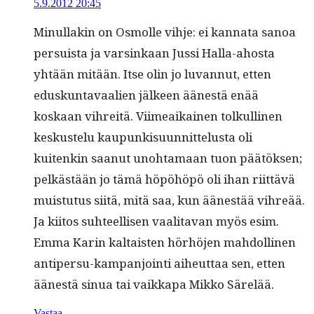
5.9.2012 20:45
Min­ul­lakin on Osmolle vih­je: ei kan­na­ta sanoa
per­su­ista ja varsinkaan Jus­si Hal­la-ahos­ta
yhtään mitään. Itse olin jo luvan­nut, etten
eduskun­tavaalien jäl­keen äänestä enää
koskaan vihre­itä. Viimeaikainen tolkulli­nen
keskustelu kaupunkisu­un­nit­telus­ta oli
kuitenkin saanut uno­hta­maan tuon päätök­sen;
pelkästään jo tämä höpöhöpö oli ihan riit­tävä
muis­tu­tus siitä, mitä saa, kun äänestää vihreää.
Ja kiitos suh­teel­lisen vaal­i­ta­van myös esim.
Emma Karin kaltais­ten hörhö­jen mah­dolli­nen
antiper­su-kam­pan­join­ti aiheut­taa sen, etten
äänestä sin­ua tai vaikka­pa Mikko Särelää.
Vastaa