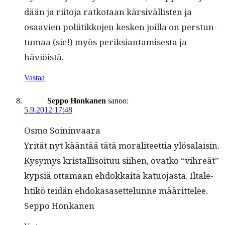
dään ja riito­ja ratko­taan kär­siväl­lis­ten ja
osaavien poli­itikko­jen kesken joil­la on per­stun­
tu­maa (sic!) myös perik­siantamis­es­ta ja
häviöistä.
Vastaa
Seppo Honkanen
sanoo:
5.9.2012 17:48
Osmo Soin­in­vaara
Yrität nyt kään­tää tätä morali­teet­tia ylösalaisin.
Kysymys kristallisoituu siihen, ovatko “vihreät”
kyp­siä otta­maan ehdokkai­ta katuo­jas­ta. Iltale­
htikö tei­dän ehdokasaset­telunne määrit­telee.
Sep­po Honkanen