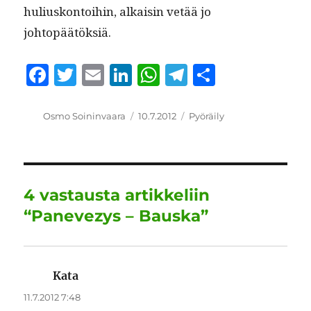
huliuskon­toi­hin, alka­isin vetää jo
johtopäätöksiä.
F
T
E
Li
W
T
S
a
w
m
n
h
el
h
c
it
ai
k
at
e
a
Kirjoittaja
Julkaistu
Kategoriat
Osmo Soininvaara
10.7.2012
Pyöräily
e
te
l
e
s
g
re
b
r
d
A
r
o
I
p
a
4 vastausta artikkeliin
o
n
p
m
“Panevezys – Bauska”
k
Kata
sanoo:
11.7.2012 7:48