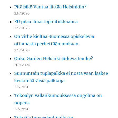
Pitäisikö Vantaa liittää Helsinkiin?
23.7.2026
EU pilaa ilmastopolitiikkaansa
22.7.2026
On virhe kieltää Suomessa opiskelevia
ottamasta perhettään mukaan.
22.7.2026
Onko Garden Helsinki järkevä hanke?
20.7.2026
Sunnuntain tuplapalkka ei nosta vaan laskee
keskimääräisiä palkkoja
19.7.2026
Tekoälyn vallankumouksessa ongelma on
nopeus
19.7.2026
Tekoäly terveydenhuollossa