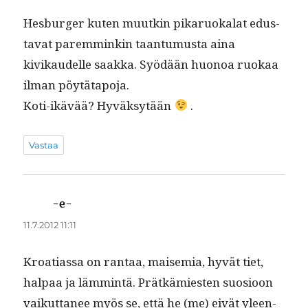
Hes­burg­er kuten muutkin pikaruokalat edus­
ta­vat parem­minkin taan­tu­mus­ta aina
kivikaudelle saak­ka. Syödään huonoa ruokaa
ilman pöytätapoja.
Koti-ikävää? Hyväksytään
.
Vastaa
-e-
sanoo:
11.7.2012 11:11
Kroa­t­i­as­sa on rantaa, maisemia, hyvät tiet,
hal­paa ja läm­mintä. Prätkämi­esten suo­sioon
vaikut­ta­nee myös se, että he (me) eivät yleen­