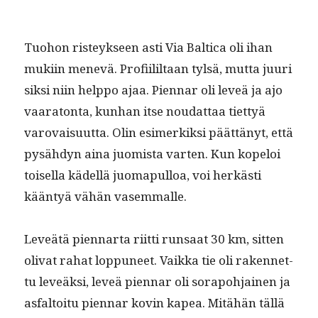
Tuo­hon risteyk­seen asti Via Balti­ca oli ihan
muki­in menevä. Profi­ilil­taan tyl­sä, mut­ta juuri
sik­si niin help­po ajaa. Pien­nar oli lev­eä ja ajo
vaara­ton­ta, kun­han itse nou­dat­taa tiet­tyä
varovaisu­ut­ta. Olin esimerkik­si päät­tänyt, että
pysäh­dyn aina juomista varten. Kun kopeloi
toisel­la kädel­lä juoma­pul­loa, voi herkästi
kään­tyä vähän vasemmalle.
Lev­eätä pien­nar­ta riit­ti run­saat 30 km, sit­ten
oli­vat rahat lop­puneet. Vaik­ka tie oli raken­net­
tu lev­eäk­si, lev­eä pien­nar oli sorapo­h­jainen ja
asfal­toitu pien­nar kovin kapea. Mitähän täl­lä