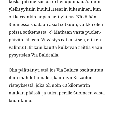
kos­ka piti met­sästää urheilu­juo­maa. Aamun
ylel­lisyyk­si­in kuu­lui Hesarin lukem­i­nen, kun
oli ker­rankin nopea net­tiy­hteys. Näköjään
Suomes­sa saadaan asi­at sotku­un, vaik­ka olen
pois­sa sotke­mas­ta. -:) Matkaan vas­ta puolen­
päivän jäl­keen. Viivästys ratkaisi sen, että en
valin­nut Birzain kaut­ta kulke­vaa reit­tiä vaan
pysyt­te­len Via Balticalla.
Olin päät­tänyt, että jos Via Balti­ca osoit­tau­tuu
ihan mah­dot­tomak­si, kään­nyn Birza­i­hin
risteyk­ses­tä, joka oli noin 40 kilo­metrin
matkan päässä, ja tulen per­ille Suomeen vas­ta
lauantaina.