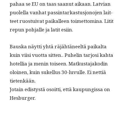
pahaa se EU on taas saanut aikaan. Lat­vian
puolel­la van­hat pass­in­tarkas­tusjono­jen lait­
teet ruos­tu­i­v­at paikalleen toimet­tom­i­na. Litit
repun poh­jalle ja latit esiin.
Baus­ka näyt­ti yhtä räjähtäneeltä paikalta
kuin viisi vuot­ta sit­ten.. Puhe­lin tar­josi kah­ta
hotel­lia ja menin toiseen. Matkus­ta­jakodin
oloinen, kuin sukel­lus 30-luvulle. Ei net­tiä
tietenkään.
Jotain edis­tys­tä osoit­ti, että kaupungis­sa on
Hesburger.