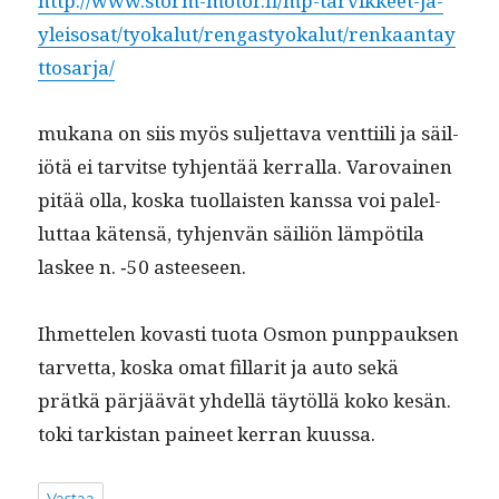
http://www.storm-motor.fi/mp-tarvikkeet-ja-
yleisosat/tyokalut/rengastyokalut/renkaantay
ttosarja/
mukana on siis myös sul­jet­ta­va vent­ti­ili ja säil­
iötä ei tarvitse tyh­jen­tää ker­ral­la. Varovainen
pitää olla, kos­ka tuol­lais­ten kanssa voi palel­
lut­taa käten­sä, tyh­jen­vän säil­iön läm­pöti­la
las­kee n. ‑50 asteeseen.
Ihmette­len kovasti tuo­ta Osmon punppauk­sen
tarvet­ta, kos­ka omat fil­lar­it ja auto sekä
prätkä pär­jäävät yhdel­lä täytöl­lä koko kesän.
toki tark­istan paineet ker­ran kuussa.
Vastaa