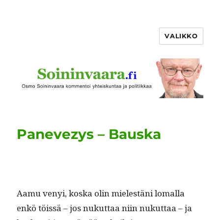
VALIKKO
Panevezys – Bauska
Aamu venyi, kos­ka olin mielestäni loma­l­la
enkö töis­sä – jos nukut­taa niin nukut­taa – ja