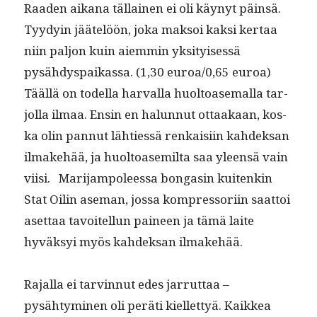
Raaden aikana täl­lainen ei oli käynyt päin­sä.
Tyy­dyin jäätelöön, joka mak­soi kak­si ker­taa
niin paljon kuin aiem­min yksi­tyisessä
pysähdy­s­paikas­sa. (1,30 euroa/0,65 euroa)
Tääl­lä on todel­la har­val­la huoltoase­mal­la tar­
jol­la ilmaa. Ensin en halun­nut ottaakaan, kos­
ka olin pan­nut lähtiessä renkaisi­in kahdek­san
ilmake­hää, ja huoltoasemil­ta saa yleen­sä vain
viisi. Mar­i­jam­poleessa bon­gasin kuitenkin
Stat Oilin ase­man, jos­sa kom­pres­sori­in saat­toi
aset­taa tavoitel­lun paineen ja tämä laite
hyväksyi myös kahdek­san ilmakehää.
Rajal­la ei tarvin­nut edes jar­rut­taa –
pysähtymi­nen oli peräti kiel­let­tyä. Kaikkea