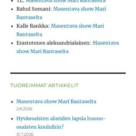
TL
:
Masentava show Mari Rantaselta
Rahul Somani
:
Masentava show Mari
Rantaselta
Kalle Rankka
:
Masentava show Mari
Rantaselta
Erastotenes aleksandrialainen
:
Masentava
show Mari Rantaselta
TUOREIMMAT ARTIKKELIT
Masentava show Mari Rantaselta
2.8.2026
Hyväosaisten alueiden lapsia huono-
osaisten kouluihin?
31.7.2026