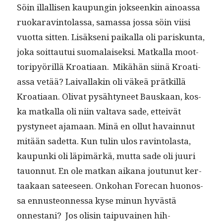
Söin illal­lisen kaupun­gin jok­seenkin ain­oas­sa
ruokar­avin­to­las­sa, samas­sa jos­sa söin viisi
vuot­ta sit­ten. Lisäk­seni paikalla oli pariskun­ta,
joka soit­tau­tui suo­ma­laisek­si. Matkalla moot­
toripyöril­lä Kroa­t­i­aan. Mikähän siinä Kroa­t­i­
as­sa vetää? Laival­lakin oli väkeä prätkil­lä
Kroa­t­i­aan. Oli­vat pysähtyneet Bauskaan, kos­
ka matkalla oli niin val­ta­va sade, etteivät
pystyneet aja­maan. Minä en ollut havain­nut
mitään sadet­ta. Kun tulin ulos rav­in­to­las­ta,
kaupun­ki oli läpimärkä, mut­ta sade oli juuri
tauon­nut. En ole matkan aikana joutunut ker­
taakaan sateeseen. Onko­han Fore­can huonos­
sa ennus­teon­nes­sa kyse min­un hyvästä
onnes­tani? Jos olisin taipu­vainen hih­