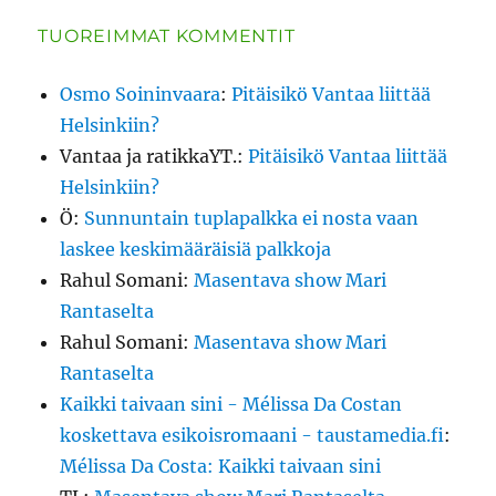
TUOREIMMAT KOMMENTIT
Osmo Soininvaara
:
Pitäisikö Vantaa liittää
Helsinkiin?
Vantaa ja ratikkaYT.
:
Pitäisikö Vantaa liittää
Helsinkiin?
Ö
:
Sunnuntain tuplapalkka ei nosta vaan
laskee keskimääräisiä palkkoja
Rahul Somani
:
Masentava show Mari
Rantaselta
Rahul Somani
:
Masentava show Mari
Rantaselta
Kaikki taivaan sini - Mélissa Da Costan
koskettava esikoisromaani - taustamedia.fi
:
Mélissa Da Costa: Kaikki taivaan sini