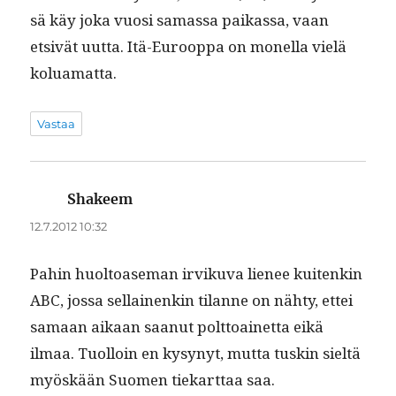
sä käy joka vuosi samas­sa paikas­sa, vaan
etsivät uut­ta. Itä-Euroop­pa on monel­la vielä
koluamatta.
Vastaa
Shakeem
sanoo:
12.7.2012 10:32
Pahin huoltoase­man irviku­va lie­nee kuitenkin
ABC, jos­sa sel­l­ainenkin tilanne on nähty, ettei
samaan aikaan saanut polt­toainet­ta eikä
ilmaa. Tuol­loin en kysynyt, mut­ta tuskin sieltä
myöskään Suomen tiekart­taa saa.