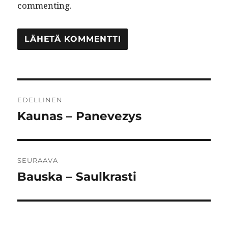
commenting.
Artikkelien
EDELLINEN
selaus
Kaunas – Panevezys
Edellinen
artikkeli:
SEURAAVA
Bauska – Saulkrasti
Seuraava
artikkeli: