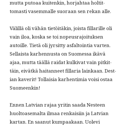
mut­ta putoaa kuitenkin, hor­jah­taa holtit­
tomasti vasem­malle suo­raan sen rekan alle.
Välil­lä oli vähän tietöitäkin, joista fil­lar­ille oli
vain iloa, kos­ka se toi nopeusra­joituk­sen
autoille. Tietä oli jyr­sit­ty asfal­toin­tia varten.
Sel­l­aista karhen­nus­ta on Suomes­sa ikävä
ajaa, mut­ta tääl­lä rai­dat kulki­vat vain pitkit­
täin, eivätkä hai­tan­neet fil­lar­ia lainkaan. Des­t­
ian kaver­it! Tol­laisia karhen­timia voisi ostaa
Suomeenkin!
Ennen Lat­vian rajaa yritin saa­da Nes­teen
huoltoase­mal­ta ilmaa renkaisi­in ja Lat­vian
kar­tan. En saanut kumpaakaan. Uole­vi