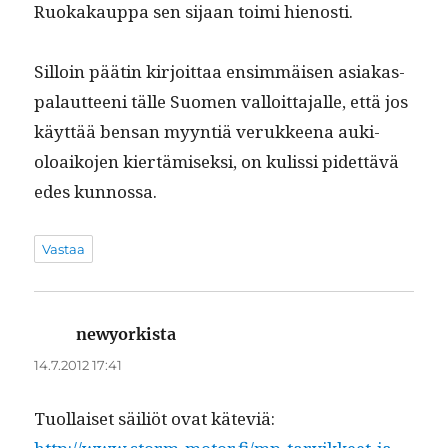
Ruokakaup­pa sen sijaan toi­mi hienosti.
Sil­loin päätin kir­joit­taa ensim­mäisen asi­akas­
palaut­teeni tälle Suomen val­loit­ta­jalle, että jos
käyt­tää ben­san myyn­tiä veruk­keena auki­
oloaiko­jen kiertämisek­si, on kulis­si pidet­tävä
edes kunnossa.
Vastaa
newyorkista
sanoo:
14.7.2012 17:41
Tuol­laiset säil­iöt ovat käte­viä: