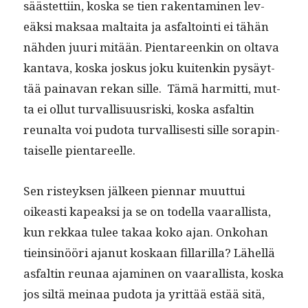
säästet­ti­in, kos­ka se tien rak­en­t­a­mi­nen lev­
eäk­si mak­saa mal­tai­ta ja asfal­toin­ti ei tähän
näh­den juuri mitään. Pienta­reenkin on olta­va
kan­ta­va, kos­ka joskus joku kuitenkin pysäyt­
tää paina­van rekan sille. Tämä har­mit­ti, mut­
ta ei ollut tur­val­lisu­us­ris­ki, kos­ka asfaltin
reunal­ta voi pudo­ta tur­val­lis­es­ti sille sorap­in­
taiselle pientareelle.
Sen risteyk­sen jäl­keen pien­nar muut­tui
oikeasti kapeak­si ja se on todel­la vaar­al­lista,
kun rekkaa tulee takaa koko ajan. Onko­han
tieinsinööri ajanut koskaan fil­lar­il­la? Lähel­lä
asfaltin reunaa ajami­nen on vaar­al­lista, kos­ka
jos siltä meinaa pudo­ta ja yrit­tää estää sitä,