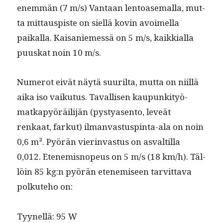
enem­män (7 m/s) Van­taan lentoase­mal­la, mut­
ta mit­taus­piste on siel­lä kovin avoimel­la
paikalla. Kaisaniemessä on 5 m/s, kaikkial­la
puuskat noin 10 m/s.
Numerot eivät näytä suuril­ta, mut­ta on niil­lä
aika iso vaiku­tus. Taval­lisen kaupunki­työ­
matkapyöräil­i­jän (pystyasen­to, lev­eät
renkaat, farkut) ilman­vas­tus­pin­ta-ala on noin
0,6 m². Pyörän vier­in­vas­tus on asvaltil­la
0,012. Eten­e­misnopeus on 5 m/s (18 km/h). Täl­
löin 85 kg:n pyörän eten­e­miseen tarvit­ta­va
polkute­ho on:
Tyynel­lä: 95 W