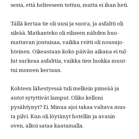
ses­ta, että hel­teeseen tot­tuu, mut­ta ei ihan heti.
Täl­lä ker­taa tie oli uusi ja suo­ra, ja asfalt­ti oli
sileää. Matkan­teko oli eiliseen näh­den huo­
mat­ta­van jou­tu­isaa, vaik­ka reit­ti oli nousu­jo­
hteinen. Oikeas­t­aan koko päivän aikana ei tul­
lut surkeaa asfalt­tia, vaik­ka tien luok­ka muut­
tui mon­een kertaan.
Kohteen läh­estyessä tuli melkein pimeää ja
autot sytyt­tivät lam­put. Oliko kel­loni
pysähtynyt? Ei. Min­ua ajoi takaa val­ta­va mus­
ta pil­vi. Kun oli löytänyt hotellin ja avasin
oven, alkoi sataa kaatamalla.