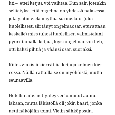
hti – ettei ketjua voi vai­h­taa. Kun sain jotenkin
selite­tyk­si, että ongel­ma on yhdessä palases­sa,
jota yritin vielä näyt­tää sormel­lani. (olin
huolel­lis­es­ti siirtänyt ongel­maosan etu­rat­taan
keskelle) mies tuhosi huolel­lisen valmis­telu­ni
pyörit­tämäl­lä ketjua, löysi ongel­maosan heti,
otti kak­si pihtiä ja vään­si osan suoraksi.
Kiitos vinkistä kier­rät­tää ketju­ja kol­men kier­
rossa. Näil­lä rat­tail­la se on myöhäistä, mut­ta
seuraavilla.
Hotellin inter­net-yhteys ei toimin­ut aamul­
lakaan, mut­ta lähistöl­lä oli jokin baari, jon­ka
net­ti näköjään toi­mi. Vietin sähkö­postin,