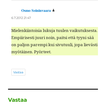
Osmo Soininvaara
sanoo:
6.7.2012 21:47
Mie­lenki­in­toisia luku­ja tuulen vaiku­tuk­ses­ta.
Empi­iris­es­ti juuri noin, pait­si että tyyni sää
on paljon parem­pi kui sivu­tu­uli, jopa lievästi
myötäi­nen. Pyörteet.
Vastaa
Vastaa