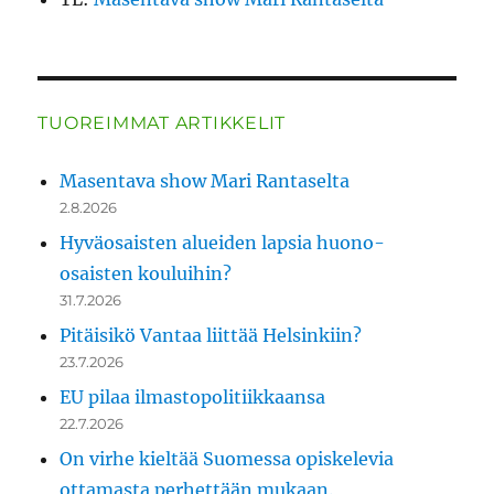
TUOREIMMAT ARTIKKELIT
Masentava show Mari Rantaselta
2.8.2026
Hyväosaisten alueiden lapsia huono-
osaisten kouluihin?
31.7.2026
Pitäisikö Vantaa liittää Helsinkiin?
23.7.2026
EU pilaa ilmastopolitiikkaansa
22.7.2026
On virhe kieltää Suomessa opiskelevia
ottamasta perhettään mukaan.