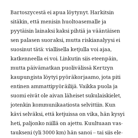
Bar­toszyces­tä ei apua löy­tynyt. Hark­itsin
sitäkin, että menisin huoltoase­malle ja
pyytäisin lainaksi kak­si pihtiä ja vään­täisen
sen palasen suo­rak­si, mut­ta riski­ana­lyysi ei
suos­in­ut tätä: vial­lisel­la ketjul­la voi ajaa,
katken­neel­la ei voi. Linkutin siis eteen­päin,
mut­ta päivä­matkan puo­livälis­sä Kertzyn
kaupungista löy­tyi pyöräko­r­jaamo, jota piti
enti­nen ammat­tipyöräil­i­jä. Vaik­ka puo­la ja
suo­mi eivät ole aivan läheiset suku­laiskielet,
jotenkin kom­mu­nikaa­tios­ta selvit­ti­in. Kun
kävi selväk­si, että ketjuis­sa on vika, hän kysyi
heti, paljonko niil­lä on ajet­tu. Kuul­tuaan vas­
tauk­seni (yli 3000 km) hän sanoi – tai siis ele­