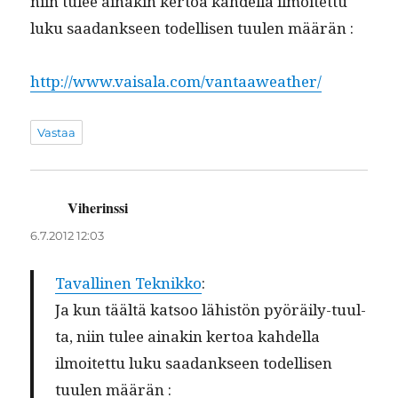
niin tulee ainakin ker­toa kahdel­la ilmoitet­tu
luku saadankseen todel­lisen tuulen määrän :
http://www.vaisala.com/vantaaweather/
Vastaa
Viherinssi
sanoo:
6.7.2012 12:03
Tavalli­nen Teknikko
:
Ja kun täältä kat­soo lähistön pyöräi­ly-tuul­
ta, niin tulee ainakin ker­toa kahdel­la
ilmoitet­tu luku saadankseen todel­lisen
tuulen määrän :