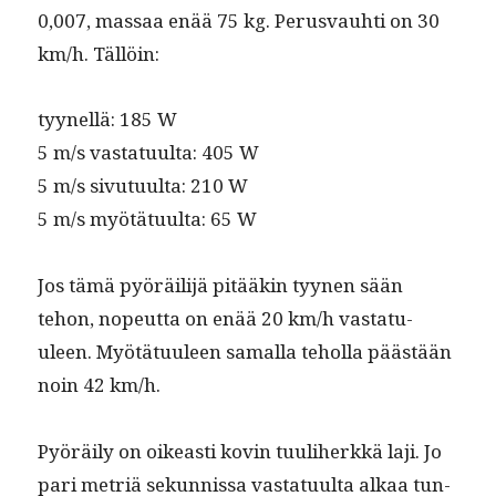
0,007, mas­saa enää 75 kg. Perus­vauhti on 30
km/h. Tällöin:
tyynel­lä: 185 W
5 m/s vas­tatu­ul­ta: 405 W
5 m/s sivu­tu­ul­ta: 210 W
5 m/s myötä­tu­ul­ta: 65 W
Jos tämä pyöräil­i­jä pitääkin tyy­nen sään
tehon, nopeut­ta on enää 20 km/h vas­tatu­
uleen. Myötä­tu­uleen samal­la tehol­la päästään
noin 42 km/h.
Pyöräi­ly on oikeasti kovin tuuli­herkkä laji. Jo
pari metriä sekun­nis­sa vas­tatu­ul­ta alkaa tun­