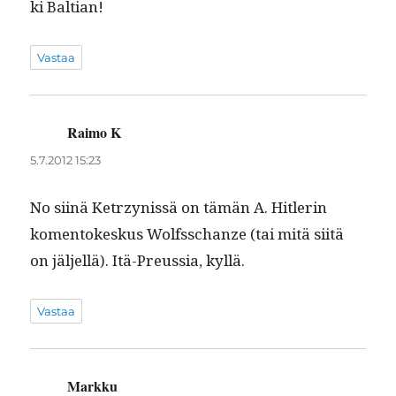
ki Baltian!
Vastaa
Raimo K
sanoo:
5.7.2012 15:23
No siinä Ketrzynis­sä on tämän A. Hit­lerin
komen­tokeskus Wolf­ss­chanze (tai mitä siitä
on jäl­jel­lä). Itä-Preussia, kyllä.
Vastaa
Markku
sanoo: