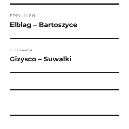
Artikkelien
EDELLINEN
selaus
Elblag – Bartoszyce
Edellinen
artikkeli:
SEURAAVA
Gizysco – Suwalki
Seuraava
artikkeli: