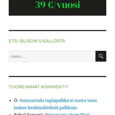
ETSI BLOGIN SISÄLLÖSTÄ
HA
Etsi:
TUOREIMMAT KOMMENTIT
Ö
:
Sunnuntain tuplapalkka ei nosta vaan
laskee keskimääräisiä palkkoja
Rahul Somani
:
Masentava show Mari