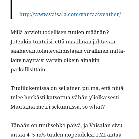
http://www.vaisala.com/vantaaweather/
Mil­lä arvioit todel­lisen tuulen määrän?
Jotenkin tun­tu­isi, että maail­man johta­van
säähavain­to­laite­valmis­ta­jan viralli­nen mit­ta­
laite näyt­täisi varsin oikein ainakin
paikallisittain…
Tuuliluke­mis­sa on sel­l­ainen pul­ma, että niitä
tulee herkästi kat­sot­tua vähän yli­olkaises­ti.
Muu­ta­ma metri sekun­nis­sa, so what?
Tänään on tuulisehko päivä, ja Vaisalan sivu
antaa 4–5 m/s tuulen nopeudek­si. FMI antaa