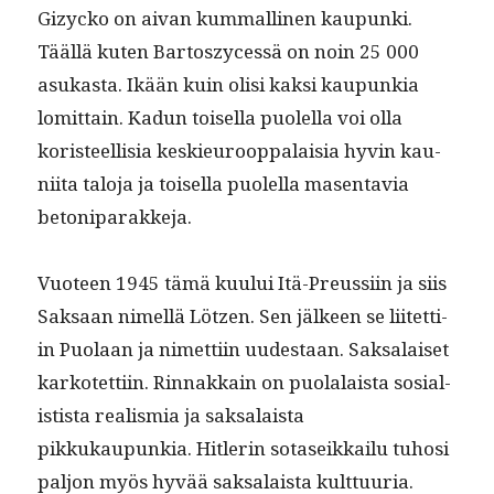
Gizy­cko on aivan kum­malli­nen kaupun­ki.
Tääl­lä kuten Bar­toszycessä on noin 25 000
asukas­ta. Ikään kuin olisi kak­si kaupunkia
lomit­tain. Kadun toisel­la puolel­la voi olla
koris­teel­lisia keskieu­roop­palaisia hyvin kau­
ni­ita talo­ja ja toisel­la puolel­la masen­tavia
betoniparakkeja.
Vuo­teen 1945 tämä kuu­lui Itä-Preussi­in ja siis
Sak­saan nimel­lä Lötzen. Sen jäl­keen se liitet­ti­
in Puo­laan ja nimet­ti­in uud­estaan. Sak­salaiset
karkotet­ti­in. Rin­nakkain on puo­lalaista sosial­
is­tista real­is­mia ja sak­salaista
pikkukaupunkia. Hit­lerin sota­seikkailu tuhosi
paljon myös hyvää sak­salaista kulttuuria.