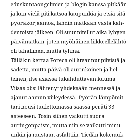
eduskun­taon­gelmien ja blo­gin kanssa pitkään
ja kun vielä piti kat­soa kaupunkia ja etsiä sitä
pyöräko­r­jaamoa, lähdin matkaan vas­ta kah­
den­toista jäl­keen. Oli suun­nitel­lut aika lyhyen
päivä­matkan, joten myöhäi­nen liik­keel­lelähtö
oli tahalli­nen, mut­ta tyhmä.
Täl­läkin ker­taa Fore­ca oli luvan­nut pil­vistä ja
sadet­ta, mut­ta päivä oli aurinkoinen ja hel­
teinen, itse asi­as­sa tukah­dut­ta­van kuuma.
Viisas olisi läht­enyt yhdek­sään men­nessä ja
ajanut aamun viiley­dessä. Pyörän läm­pömit­
tari nousi tuulet­tomas­sa säässä peräti 33
asteeseen. Tosin siihen vaikut­ti suo­ra
auringonpaiste, mut­ta niin se vaikut­ti min­u­
unkin ja mus­taan asfalt­ti­in. Tiedän koke­muk­