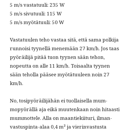
5 m/s vas­tatu­uli: 235 W
5 m/s sivu­tu­uli: 115 W
5 m/s myötä­tu­uli: 50 W
Vas­tatu­ulen teho vas­taa sitä, että sama polk­i­ja
run­noisi tyynel­lä men­emään 27 km/h. Jos taas
pyöräil­i­jä pitää tuon tyy­nen sään tehon,
nopeut­ta on alle 11 km/h. Toisaal­ta tyy­nen
sään tehol­la pääsee myötä­tu­uleen noin 27
km/h.
No, tosipyöräil­i­jähän ei tuol­laisel­la mum­
mopy­öräl­lä aja eikä muutenkaan noin hitaasti
mum­mot­tele. Alla on maantieki­i­turi, ilman­
vas­tus­pin­ta-alaa 0,4 m² ja vier­in­vas­tus­ta