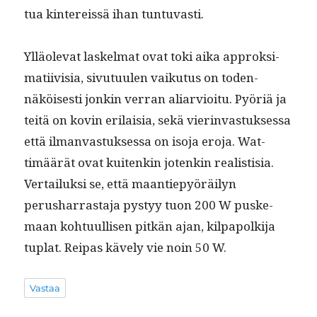
tua kin­tereis­sä ihan tuntuvasti.
Ylläol­e­vat laskel­mat ovat toki aika approksi­
mati­ivisia, sivu­tu­ulen vaiku­tus on toden­
näköis­es­ti jonkin ver­ran aliarvioitu. Pyöriä ja
teitä on kovin eri­laisia, sekä vier­in­vas­tuk­ses­sa
että ilman­vas­tuk­ses­sa on iso­ja ero­ja. Wat­
timäärät ovat kuitenkin jotenkin real­is­tisia.
Ver­tailuk­si se, että maantiepyöräi­lyn
perushar­ras­ta­ja pystyy tuon 200 W puske­
maan kohtu­ullisen pitkän ajan, kil­pa­polk­i­ja
tuplat. Reipas käve­ly vie noin 50 W.
Vastaa