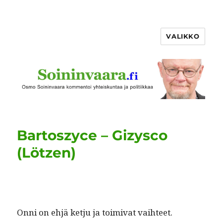
VALIKKO
Bartoszyce – Gizysco
(Lötzen)
Onni on ehjä ketju ja toimi­vat vaihteet.