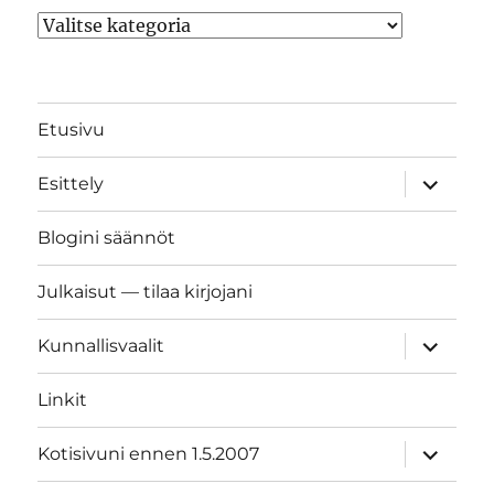
Kategoriat
Etusivu
näytä
Esittely
alavalik
Blogini säännöt
Julkaisut — tilaa kirjojani
näytä
Kunnallisvaalit
alavalik
Linkit
näytä
Kotisivuni ennen 1.5.2007
alavalik