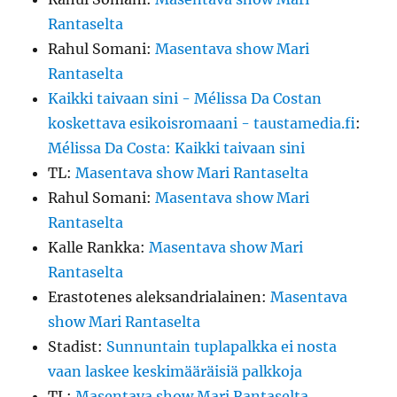
Rantaselta
Rahul Somani
:
Masentava show Mari
Rantaselta
Kaikki taivaan sini - Mélissa Da Costan
koskettava esikoisromaani - taustamedia.fi
:
Mélissa Da Costa: Kaikki taivaan sini
TL
:
Masentava show Mari Rantaselta
Rahul Somani
:
Masentava show Mari
Rantaselta
Kalle Rankka
:
Masentava show Mari
Rantaselta
Erastotenes aleksandrialainen
:
Masentava
show Mari Rantaselta
Stadist
:
Sunnuntain tuplapalkka ei nosta
vaan laskee keskimääräisiä palkkoja
TL
:
Masentava show Mari Rantaselta