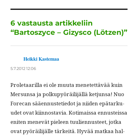
b
r
d
A
r
o
I
p
a
6 vastausta artikkeliin
o
n
p
m
“Bartoszyce – Gizysco (Lötzen)”
k
Heikki Kastemaa
sanoo:
5.7.2012 12:06
Pro­le­taar­il­la ei ole muu­ta menetet­tävää kuin
Mer­sun­sa ja polkupyöräil­i­jäl­lä ketjun­sa! Nuo
Fore­can sääen­nustetiedot ja niiden epä­tarku­
udet ovat kiin­nos­tavia. Koti­mais­sa ennusteis­sa
eniten menevät pieleen tuuli­en­nus­teet, jot­ka
ovat pyöräil­i­jälle tärkeitä. Hyvää matkaa hal­