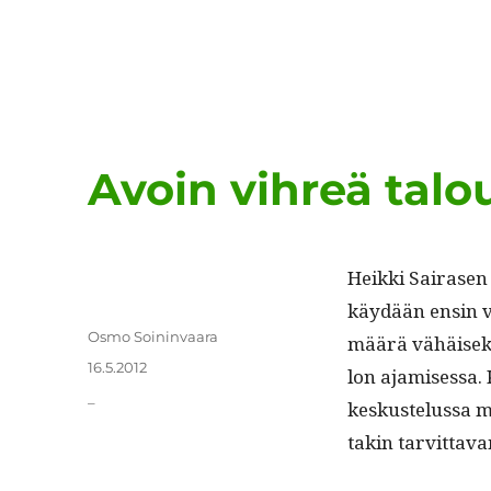
Avoin vihreä talo
Heik­ki Sairasen 
käy­dään ensin v
Kirjoittaja
Osmo Soininvaara
määrä vähäisek­s
Julkaistu
16.5.2012
lon ajamises­sa. K
Kategoriat
_
keskustelus­sa mi
takin tarvit­ta­va