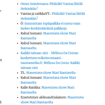
Osmo Soininvaara
:
Pitäisikö Vantaa liittää
Helsinkiin?
o­
Vantaa ja ratikkaYT.
:
Pitäisikö Vantaa liittää
Helsinkiin?
Ö
:
Sunnuntain tuplapalkka ei nosta vaan
laskee keskimääräisiä palkkoja
Rahul Somani
:
Masentava show Mari
Rantaselta
Rahul Somani
:
Masentava show Mari
Rantaselta
Kaikki taivaan sini - Mélissa Da Costan
koskettava esikoisromaani -
s
taustamedia.fi
:
Mélissa Da Costa: Kaikki
taivaan sini
TL
:
Masentava show Mari Rantaselta
Rahul Somani
:
Masentava show Mari
Rantaselta
Kalle Rankka
:
Masentava show Mari
Rantaselta
Erastotenes aleksandrialainen
:
Masentava
ä
show Mari Rantaselta