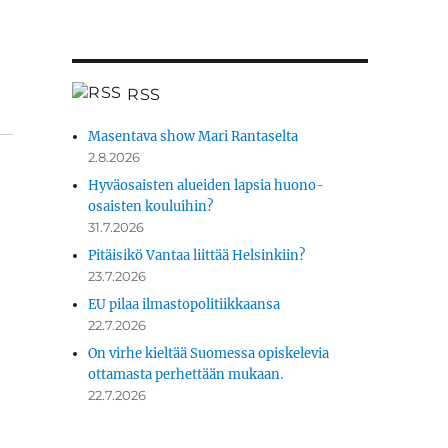
RSS
Masentava show Mari Rantaselta
2.8.2026
Hyväosaisten alueiden lapsia huono-
osaisten kouluihin?
31.7.2026
Pitäisikö Vantaa liittää Helsinkiin?
23.7.2026
EU pilaa ilmastopolitiikkaansa
22.7.2026
On virhe kieltää Suomessa opiskelevia
ottamasta perhettään mukaan.
22.7.2026