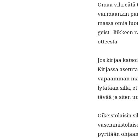
Omaa vihreätä tal
var­maankin parh
mas­sa omia luon­
geist –liik­keen 
otteesta.
Jos kir­jaa kat­so
Kir­jas­sa ase­tu
vapaam­man mark
lytätään sil­lä, et
tävää ja siten u
Oikeis­to­laisin s
vasem­mis­to­lais
pyritään ohjaa­