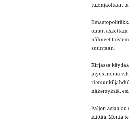
tulon­jaoltaan 
Ilmastopoli­ti­ik
oman äsket­täin 
näh­neet tois­te
suuntaan.
Kir­jas­sa käy­dää
myös monia vihre­
riemunkil­jah­duk
näke­myk­siä, esi
Paljon asi­aa on
kiit­tää. Monia t