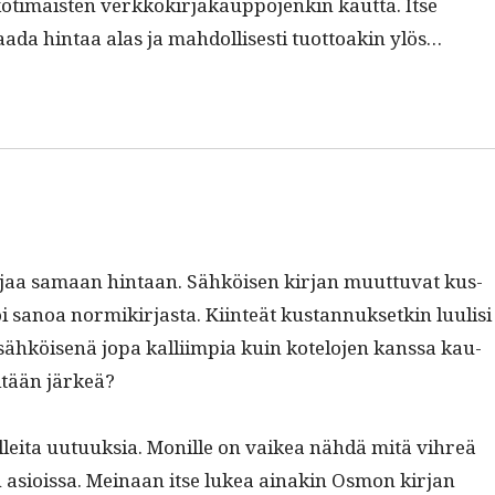
n koti­mais­ten verkkokir­jakaup­po­jenkin kaut­ta. Itse
­da hin­taa alas ja mah­dol­lis­es­ti tuot­toakin ylös…
r­jaa samaan hin­taan. Sähköisen kir­jan muut­tuvat kus­
sanoa normikir­jas­ta. Kiin­teät kus­tan­nuk­setkin luulisi
t sähköisenä jopa kalli­impia kuin kotelo­jen kanssa kau­
mitään järkeä?
tullei­ta uutuuk­sia. Monille on vaikea nähdä mitä vihreä
ain asiois­sa. Meinaan itse lukea ainakin Osmon kir­jan