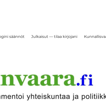
ogini säännöt
Julkaisut — tilaa kirjojani
Kunnallisvaa