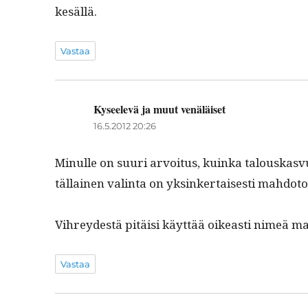
kesällä.
Vastaa
Kyseelevä ja muut venäläiset
sanoo:
16.5.2012 20:26
Min­ulle on suuri arvoitus, kuin­ka talouskasvu
täl­lainen val­in­ta on yksinker­tais­es­ti mahdot
Vihrey­destä pitäisi käyt­tää oikeasti nimeä mar
Vastaa