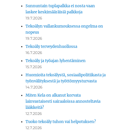
Sunnuntain tuplapalkka ei nosta vaan
laskee keskimääräisiä palkkoja
19.7.2026
Tekoälyn vallankumouksessa ongelma on
nopeus
19.7.2026
Tekoäly terveydenhuollossa
16.7.2026
Tekoäly ja työajan lyhentäminen
15.7.2026
Huomioita tekoälystä, sosiaalipolitiikasta ja
työnvälityksestä ja työttömyysturvasta
14.7.2026
Miten Kela on alkanut korvata
lainvastaisesti sairaaloissa annosteltavia
lääkkeitä?
12.7.2026
Tuoko tekoäly tuhon vai helpotuksen?
12.7.2026