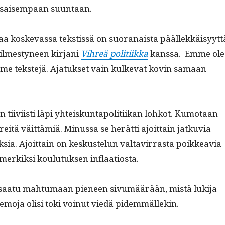
tasaisem­paan suuntaan.
kaa koskevas­sa tek­stis­sä on suo­ranaista päällekkäisyyt­t
ilmestyneen kir­jani
Vihreä poli­ti­ik­ka
kanssa. Emme ole
mme tek­ste­jä. Ajatuk­set vain kulke­vat kovin samaan
n tiivi­isti läpi yhteiskun­tapoli­ti­ikan lohkot. Kumo­taan
itä väit­tämiä. Minus­sa se herät­ti ajoit­tain jatku­via
­sia. Ajoit­tain on keskustelun val­tavir­ras­ta poikkeav­ia
merkik­si koulu­tuk­sen inflaatiosta.
 saatu mah­tu­maan pie­neen sivumäärään, mis­tä luk­i­ja
eemo­ja olisi toki voin­ut viedä pidemmällekin.