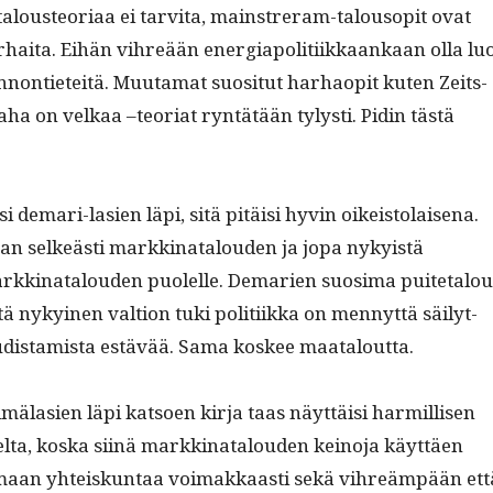
ous­teo­ri­aa ei tarvi­ta, main­str­eram-talouso­pit ovat
ai­ta. Eihän vihreään ener­giapoli­ti­ikkaankaan olla lu
non­ti­eteitä. Muu­ta­mat suosi­tut harhao­pit kuten Zeits­
raha on velkaa –teo­ri­at ryn­tätään tylysti. Pidin tästä
isi demari-lasien läpi, sitä pitäisi hyvin oikeis­to­laise­na.
­taan selkeästi markki­na­t­alouden ja jopa nyky­istä
ki­na­t­alouden puolelle. Demarien suosi­ma puite­talou
tä nykyi­nen val­tion tuki poli­ti­ik­ka on men­nyt­tä säi­lyt­
ud­is­tamista estävää. Sama kos­kee maataloutta.
ilmälasien läpi kat­soen kir­ja taas näyt­täisi harmil­lisen
elta, kos­ka siinä markki­na­t­alouden keino­ja käyt­täen
maan yhteiskun­taa voimakkaasti sekä vihreäm­pään ett