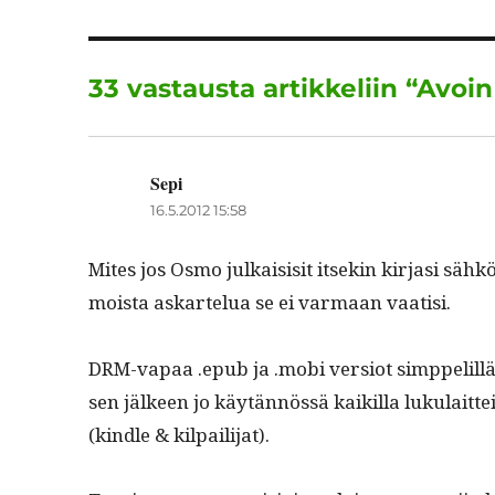
b
r
o
33 vastausta artikkeliin “Avoin
o
k
Sepi
sanoo:
16.5.2012 15:58
Mites jos Osmo julka­i­sisit itsekin kir­jasi säh
moista askartelua se ei var­maan vaatisi.
DRM-vapaa .epub ja .mobi ver­siot simp­pelil­lä 
sen jäl­keen jo käytän­nössä kaikil­la luku­lait­t
(kin­dle & kilpailijat).