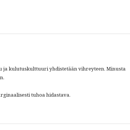
 ja kulu­tuskult­tuuri yhdis­tetään vihrey­teen. Minus­ta
on.
­gin­aalis­es­ti tuhoa hidastava.