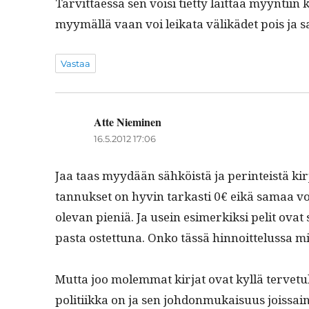
Tarvit­taes­sa sen voisi tiet­ty lait­taa myyn­ti­i
myymäl­lä vaan voi leika­ta välikädet pois ja saa
Vastaa
Atte Nieminen
sanoo:
16.5.2012 17:06
Jaa taas myy­dään sähköistä ja per­in­teistä ki
tan­nuk­set on hyvin tarkasti 0€ eikä samaa voi 
ole­van pieniä. Ja usein esimerkik­si pelit ova
pas­ta ostet­tuna. Onko tässä hin­noit­telus­sa 
Mut­ta joo molem­mat kir­jat ovat kyl­lä ter­ve­
poli­ti­ik­ka on ja sen johdon­mukaisu­us jois­s