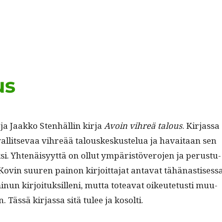
us
ja Jaakko Sten­hällin kir­ja
Avoin vihreä talous
.
Kir­jas­sa
al­lit­se­vaa vihreää talouskeskustelua ja havaitaan sen
i. Yht­enäisyyt­tä on ollut ympäristövero­jen ja perus­tu­
ovin suuren pain­on kir­joit­ta­jat anta­vat tähä­nas­tises­s
n­un kir­joituk­sil­leni, mut­ta totea­vat oikeutetusti muu­
n. Tässä kir­jas­sa sitä tulee ja kosolti.