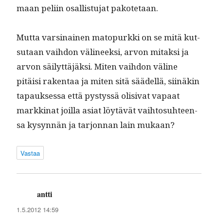
maan peli­in osal­lis­tu­jat pakotetaan.
Mut­ta varsi­nainen matop­urk­ki on se mitä kut­
su­taan vai­h­don väli­neek­si, arvon mitak­si ja
arvon säi­lyt­täjäk­si. Miten vai­h­don väline
pitäisi rak­en­taa ja miten sitä säädel­lä, siinäkin
tapauk­ses­sa että pystyssä oli­si­vat vapaat
markki­nat joil­la asi­at löytävät vai­h­to­suh­teen­
sa kysyn­nän ja tar­jon­nan lain mukaan?
Vastaa
antti
sanoo:
1.5.2012 14:59