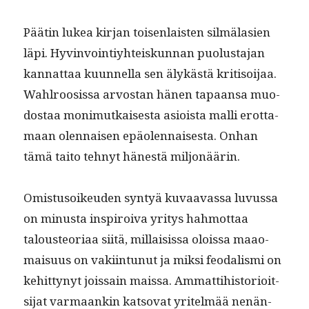
Päätin lukea kir­jan toisen­lais­ten silmälasien
läpi. Hyv­in­voin­tiy­hteiskun­nan puo­lus­ta­jan
kan­nat­taa kuun­nel­la sen älykästä kri­ti­soi­jaa.
Wahlroosis­sa arvostan hänen tapaansa muo­
dostaa mon­imutkaises­ta asioista malli erot­ta­
maan olen­naisen epäolen­nais­es­ta. Onhan
tämä taito tehnyt hänestä miljonäärin.
Omis­tu­soikeu­den syn­tyä kuvaavas­sa luvus­sa
on minus­ta inspiroi­va yri­tys hah­mot­taa
talous­teo­ri­aa siitä, mil­lai­sis­sa olois­sa maao­
maisu­us on vaki­in­tunut ja mik­si feo­dal­is­mi on
kehit­tynyt jois­sain mais­sa. Ammat­ti­his­to­ri­oit­
si­jat var­maankin katso­vat yritelmää nenän­