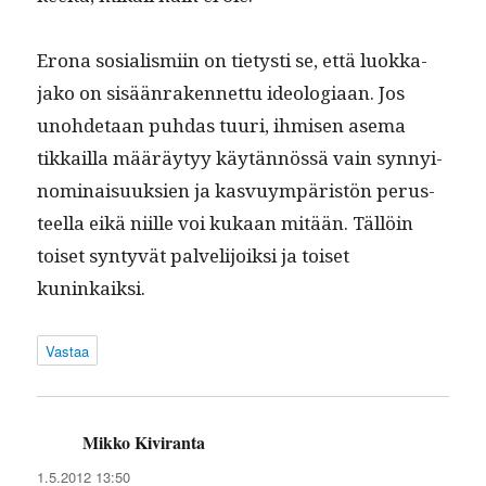
Erona sosial­is­mi­in on tietysti se, että luokka­
jako on sisään­raken­net­tu ide­olo­giaan. Jos
uno­hde­taan puh­das tuuri, ihmisen ase­ma
tikkail­la määräy­tyy käytän­nössä vain syn­nyi­
nom­i­naisuuk­sien ja kasvuym­päristön perus­
teel­la eikä niille voi kukaan mitään. Täl­löin
toiset syn­tyvät palveli­joik­si ja toiset
kuninkaiksi.
Vastaa
Mikko Kiviranta
sanoo:
1.5.2012 13:50