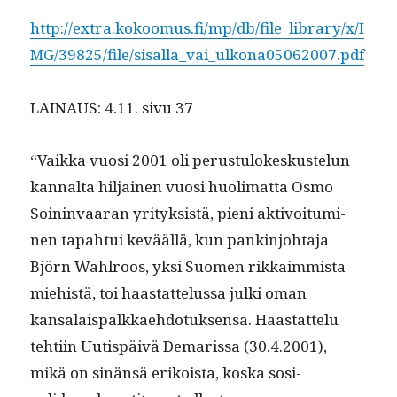
http://extra.kokoomus.fi/mp/db/file_library/x/I
MG/39825/file/sisalla_vai_ulkona05062007.pdf
LAINAUS: 4.11. sivu 37
“Vaik­ka vuosi 2001 oli perus­tu­lokeskustelun
kannal­ta hil­jainen vuosi huoli­mat­ta Osmo
Soin­in­vaaran yri­tyk­sistä, pieni aktivoitu­mi­
nen tapah­tui kevääl­lä, kun pank­in­jo­hta­ja
Björn Wahlroos, yksi Suomen rikkaim­mista
miehistä, toi haas­tat­telus­sa jul­ki oman
kansalais­palkkae­hdo­tuk­sen­sa. Haas­tat­telu
tehti­in Uutispäivä Demaris­sa (30.4.2001),
mikä on sinän­sä erikoista, kos­ka sosi­