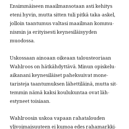
Ensim­mäiseen maail­man­so­taan asti kehi­tys
eteni hyvin, mut­ta sit­ten tuli pitkä taka-askel,
jol­loin taan­tu­mus val­tasi maail­man kom­mu­
nis­min ja eri­tyis­es­ti key­ne­siläisyy­den
muodossa.
Uskos­saan ain­oaan oikeaan talous­teo­ri­aan
Wahlroos on hätkähdyt­tävä. Min­un opiskelu­
aikanani key­ne­siläiset pahek­sui­v­at mon­e­
taris­te­ja taan­tu­muk­sen lähet­tiläinä, mut­ta sit­
tem­min nämä kak­si koulukun­taa ovat läh­
estyneet toisiaan.
Wahlroosin uskoa vapaan rahat­alouden
ylivoimaisu­u­teen ei kumoa edes rahamarkki­