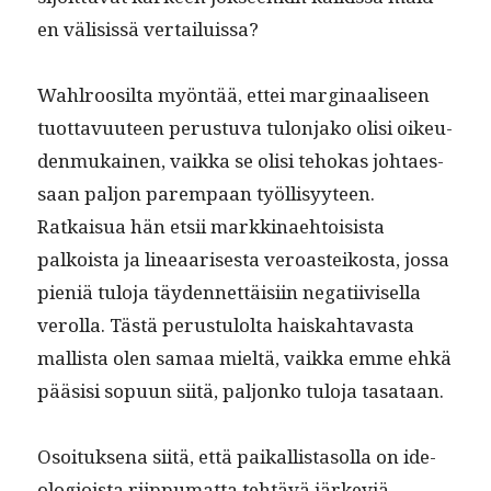
en väli­sis­sä vertailuissa?
Wahlroosil­ta myön­tää, ettei mar­gin­aaliseen
tuot­tavu­u­teen perus­tu­va tulon­jako olisi oikeu­
den­mukainen, vaik­ka se olisi tehokas johtaes­
saan paljon parem­paan työl­lisyy­teen.
Ratkaisua hän etsii markki­nae­htoi­sista
palkoista ja lin­eaaris­es­ta veroast­eikos­ta, jos­sa
pieniä tulo­ja täy­den­net­täisi­in negati­ivisel­la
verol­la. Tästä perus­tu­lol­ta haiskah­tavas­ta
mallista olen samaa mieltä, vaik­ka emme ehkä
pää­sisi sop­u­un siitä, paljonko tulo­ja tasataan.
Osoituk­se­na siitä, että paikallis­ta­sol­la on ide­
olo­gioista riip­pumat­ta tehtävä järke­viä