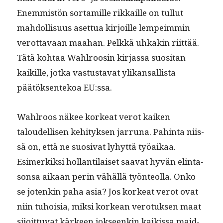
Enem­mistön sor­tamille rikkaille on tul­lut
mah­dol­lisu­us aset­tua kir­joille lem­peim­min
verot­tavaan maa­han. Pelkkä uhkakin riit­tää.
Tätä kohtaa Wahlroosin kir­jas­sa suosi­tan
kaikille, jot­ka vas­tus­ta­vat ylikansal­lista
päätök­sen­tekoa EU:ssa.
Wahlroos näkee korkeat verot kaiken
taloudel­lisen kehi­tyk­sen jar­runa. Pahin­ta niis­
sä on, että ne suo­si­vat lyhyt­tä työaikaa.
Esimerkik­si hol­lan­ti­laiset saa­vat hyvän elin­ta­
son­sa aikaan perin vähäl­lä työn­te­ol­la. Onko
se jotenkin paha asia? Jos korkeat verot ovat
niin tuhoisia, mik­si korkean vero­tuk­sen maat
sijoit­tuvat kär­keen jok­seenkin kaikissa maid­