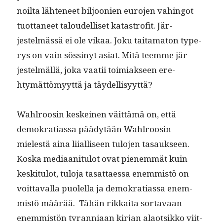
noil­ta läht­e­neet biljoonien euro­jen vahin­got
tuot­ta­neet taloudel­liset katas­tro­fit. Jär­
jestelmässä ei ole vikaa. Joku taita­m­a­ton type­
r­ys on vain sössinyt asi­at. Mitä teemme jär­
jestelmäl­lä, joka vaatii toimi­ak­seen ere­
htymät­tömyyt­tä ja täydellisyyttä?
Wahlroosin keskeinen väit­tämä on, että
demokra­ti­as­sa päädytään Wahlroosin
mielestä aina liial­liseen tulo­jen tasauk­seen.
Kos­ka medi­aan­i­t­u­lot ovat pienem­mät kuin
keski­t­u­lot, tulo­ja tasat­taes­sa enem­mistö on
voit­taval­la puolel­la ja demokra­ti­as­sa enem­
mistö määrää. Tähän rikkai­ta sor­tavaan
enem­mistön tyran­ni­aan kir­jan alaot­sikko viit­