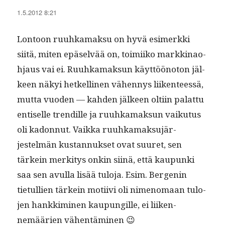
1.5.2012 8:21
Lon­toon ruuhka­mak­su on hyvä esimerk­ki
siitä, miten epä­selvää on, toimi­iko markki­nao­
h­jaus vai ei. Ruuhka­mak­sun käyt­tööno­ton jäl­
keen näkyi het­kelli­nen vähen­nys liiken­teessä,
mut­ta vuo­den — kah­den jäl­keen olti­in palat­tu
entiselle trendille ja ruuhka­mak­sun vaiku­tus
oli kadon­nut. Vaik­ka ruuhka­mak­su­jär­
jestelmän kus­tan­nuk­set ovat suuret, sen
tärkein merk­i­tys onkin siinä, että kaupun­ki
saa sen avul­la lisää tulo­ja. Esim. Bergenin
tietul­lien tärkein moti­ivi oli nimeno­maan tulo­
jen han­kkimi­nen kaupungille, ei liiken­
nemäärien vähentäminen 😉