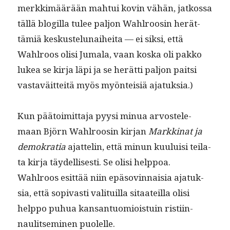
merkkimäärään mah­tui kovin vähän, jatkos­sa
täl­lä blogilla tulee paljon Wahlroosin herät­
tämiä keskustelu­nai­hei­ta — ei sik­si, että
Wahlroos olisi Jumala, vaan kos­ka oli pakko
lukea se kir­ja läpi ja se herät­ti paljon pait­si
vas­taväit­teitä myös myön­teisiä ajatuksia.)
Kun pää­toimit­ta­ja pyysi min­ua arvostele­
maan Björn Wahlroosin kir­jan
Markki­nat ja
demokra­tia
ajat­telin, että min­un kuu­luisi teila­
ta kir­ja täy­del­lis­es­ti. Se olisi help­poa.
Wahlroos esit­tää niin epäso­vin­naisia ajatuk­
sia, että sopi­vasti val­i­tu­il­la sitaateil­la olisi
help­po puhua kansan­tuomiois­tu­in ris­ti­in­
naulit­sem­i­nen puolelle.