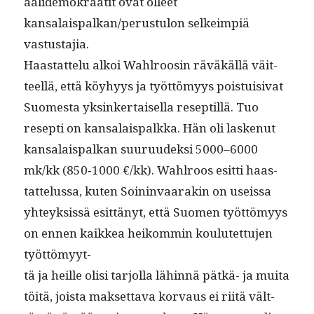
aalidemokraatit ovat olleet
kansalaispalkan/perustulon selkeimpiä
vastustajia.
Haas­tat­telu alkoi Wahlroosin räväkäl­lä väit­
teel­lä, että köy­hyys ja työt­tömyys pois­tu­isi­vat
Suomes­ta yksinker­taisel­la resep­til­lä. Tuo
resep­ti on kansalais­palk­ka. Hän oli laskenut
kansalais­palkan suu­ru­udek­si 5000–6000
mk/kk (850‑1000 €/kk). Wahlroos esit­ti haas­
tat­telus­sa, kuten Soin­in­vaarakin on useis­sa
yhteyk­sis­sä esit­tänyt, että Suomen työt­tömyys
on ennen kaikkea heikom­min koulutet­tu­jen
työttömyyt-
tä ja heille olisi tar­jol­la lähin­nä pätkä- ja mui­ta
töitä, joista mak­set­ta­va kor­vaus ei riitä vält­