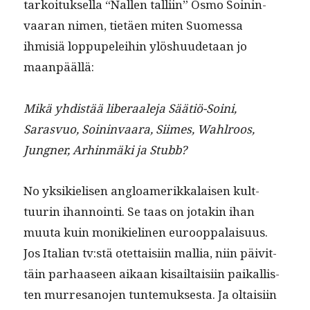
tarkoituk­sel­la “Nallen tal­li­in” Osmo Soin­in­
vaaran nimen, tietäen miten Suomes­sa
ihmisiä lop­pu­pelei­hin ylöshu­ude­taan jo
maanpäällä:
Mikä yhdis­tää lib­er­aale­ja Säätiö-Soi­ni,
Sarasvuo, Soin­in­vaara, Siimes, Wahlroos,
Jungn­er, Arhin­mä­ki ja Stubb?
No yksikielisen angloamerikkalaisen kult­
tuurin ihan­noin­ti. Se taas on jotakin ihan
muu­ta kuin monikieli­nen euroop­palaisu­us.
Jos Ital­ian tv:stä otet­taisi­in mallia, niin päivit­
täin parhaaseen aikaan kisail­taisi­in paikallis­
ten mur­re­sano­jen tun­te­muk­ses­ta. Ja oltaisi­in