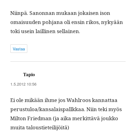
Niin­pä. Sanon­nan mukaan jokaisen ison
omaisu­u­den poh­jana oli ensin rikos, nykyään
toki usein lailli­nen sellainen.
Vastaa
Tapio
sanoo:
1.5.2012 10:56
Ei ole mikään ihme jos Wahlroos kan­nat­taa
perustuloa/kansalaispallkkaa. Niin teki myös
Mil­ton Fried­man (ja aika merkit­tävä joukko
mui­ta taloustieteilijöitä)