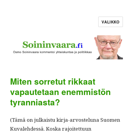
VALIKKO
Miten sorretut rikkaat
vapautetaan enemmistön
tyranniasta?
(Tämä on julka­istu kir­ja-arvostelu­na Suomen
Kuvale­hdessä. Kos­ka rajoitet­tuun