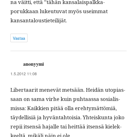
na väit­ti, että ”tähän kansalais­palkka­
porukkaan lukeu­tu­vat myös useim­mat
kansantaloustieteilijät.
Vastaa
anonyymi
sanoo:
1.5.2012 11:08
Lib­er­taar­it menevät met­sään. Hei­dän utopi­as­
saan on sama virhe kuin puh­taas­sa sosial­is­
mis­sa: Kaikkien pitää olla ere­htymät­tömiä,
täy­del­lisiä ja hyvän­tah­toisia. Yhteiskun­ta joko
repii itsen­sä hajalle tai heit­tää itsen­sä kielek­
keeltä, mikäli näin ei ole.