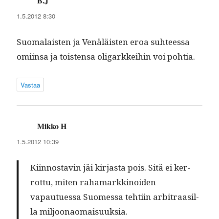
B.J
sanoo:
1.5.2012 8:30
Suo­ma­lais­ten ja Venäläis­ten eroa suh­teessa
omi­in­sa ja tois­t­en­sa oli­garkkei­hin voi pohtia.
Vastaa
Mikko H
sanoo:
1.5.2012 10:39
Kiin­nos­tavin jäi kir­jas­ta pois. Sitä ei ker­
rot­tu, miten rahamarkki­noiden
vapautues­sa Suomes­sa tehti­in arbi­traasil­
la miljoonaomaisuuksia.