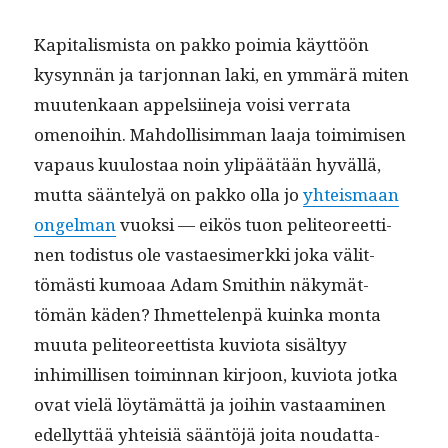
Kap­i­tal­is­mista on pakko poimia käyt­töön
kysyn­nän ja tar­jon­nan laki, en ymmärä miten
muutenkaan appel­si­ine­ja voisi ver­ra­ta
omenoi­hin. Mah­dol­lisim­man laa­ja toim­imisen
vapaus kuu­lostaa noin ylipäätään hyväl­lä,
mut­ta sään­te­lyä on pakko olla jo
yhteis­maan
ongel­man
vuok­si — eikös tuon peli­te­o­reet­ti­
nen todis­tus ole vas­taes­imerk­ki joka välit­
tömästi kumoaa Adam Smithin näkymät­
tömän käden? Ihmette­len­pä kuin­ka mon­ta
muu­ta peli­te­o­reet­tista kuvio­ta sisäl­tyy
inhimil­lisen toimin­nan kir­joon, kuvio­ta jot­ka
ovat vielä löytämät­tä ja joi­hin vas­taami­nen
edel­lyt­tää yhteisiä sään­töjä joi­ta nou­dat­ta­