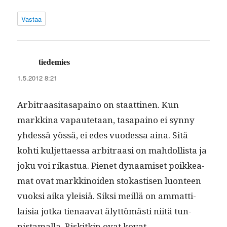
Vastaa
tiedemies
sanoo:
1.5.2012 8:21
Arbi­tra­a­sitas­apaino on staat­ti­nen. Kun
markki­na vapaute­taan, tas­apaino ei syn­ny
yhdessä yössä, ei edes vuodessa aina. Sitä
kohti kul­jet­taes­sa arbi­traasi on mah­dol­lista ja
joku voi rikas­tua. Pienet dynaamiset poikkea­
mat ovat markki­noiden stokas­tisen luon­teen
vuok­si aika yleisiä. Sik­si meil­lä on ammat­ti­
laisia jot­ka tien­aa­vat älyt­tömästi niitä tun­
nista­mal­la. Riskitkin ovat kovat.