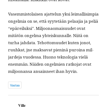
Vasem­mis­to­laisen ajat­telun yksi leimallisimpia
ongelmia on se, että syytetään pelaa­jia ja peliä
“epäreiluk­si”. Miljoonao­maisu­udet ovat
mitätön ongel­ma yhteiskun­nalle. Niitä on
turha jah­da­ta. Tehot­to­muudet kuten jonot,
ruuhkat, jne mak­sa­vat pien­inä puroina mil­
jarde­ja vuodessa. Huono teknolo­gia vielä
enem­män. Näi­den ongelmien ratko­jat ovat
miljoo­nansa ansain­neet ihan hyvin.
Vastaa
Ville
sanoo: