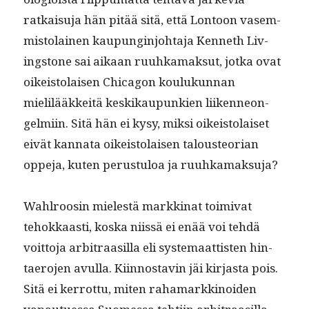
ratkaisu­ja hän pitää sitä, että Lon­toon vasem­
mis­to­lainen kaupung­in­jo­hta­ja Ken­neth Liv­
ing­stone sai aikaan ruuhka­mak­sut, jot­ka ovat
oikeis­to­laisen Chicagon koulukun­nan
mielilääkkeitä keskikaupunkien liiken­neon­
gelmi­in. Sitä hän ei kysy, mik­si oikeis­to­laiset
eivät kan­na­ta oikeis­to­laisen talous­teo­ri­an
oppe­ja, kuten perus­tu­loa ja ruuhkamaksuja?
Wahlroosin mielestä markki­nat toimi­vat
tehokkaasti, kos­ka niis­sä ei enää voi tehdä
voit­to­ja arbi­traasil­la eli sys­temaat­tis­ten hin­
taero­jen avul­la. Kiin­nos­tavin jäi kir­jas­ta pois.
Sitä ei ker­rot­tu, miten rahamarkki­noiden