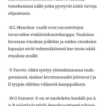
tomekanis­mi niille jot­ka pystyvät näitä vir­to­ja
ohjaamaan.
-H.L Menck­en: vaalit ovat varastet­tu­jen
tavaroiden etukäteishu­u­tokaup­pa. Vaaleis­sa
luvataan etuuk­sia joillekin ja niiden etuuk­sien
lupaa­jat eivät toden­näköis­es­ti itse tuo­ta näitä
etuuk­sia muille.
-V. Pare­to: eli­it­ti syn­tyy yhteiskun­nas­sa endo­
geenis­es­ti, sisäiset lev­ot­to­muudet johtu­vat I ja
II tyypin eli­it­tien välis­es­tä kamppailusta.
-W.G Sum­n­er: D on se uno­hdet­tu henkilö jos A
ja B päät­tävät tehdä demokraat­tis­es­ti tulon­si­