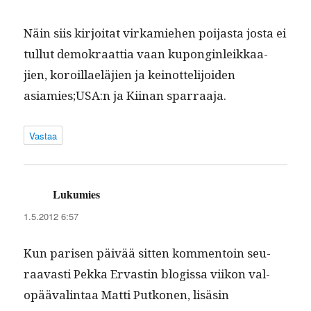
Näin siis kir­joi­tat virkamiehen poi­jas­ta jos­ta ei
tul­lut demokraat­tia vaan kupongin­leikkaa­
jien, koroil­laeläjien ja keinot­telijoiden
asiamies;USA:n ja Kiinan sparraaja.
Vastaa
Lukumies
sanoo:
1.5.2012 6:57
Kun parisen päivää sit­ten kom­men­toin seu­
raavasti Pekka Ervastin blo­gis­sa viikon val­
opää­val­in­taa Mat­ti Putko­nen, lisäsin