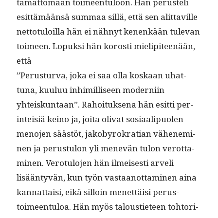
tämät­tömään toimeen­tu­loon. Hän perusteli
esit­tämään­sä sum­maa sil­lä, että sen alit­taville
net­to­tu­loil­la hän ei näh­nyt kenenkään tule­van
toimeen. Lopuk­si hän korosti mielip­i­teenään,
että
”Perus­tur­va, joka ei saa olla koskaan uhat­
tuna, kuu­luu inhimil­liseen mod­erni­in
yhteiskun­taan”. Rahoituk­se­na hän esit­ti per­
in­teisiä keino ja, joi­ta oli­vat sosi­aalipuolen
meno­jen säästöt, jakoby­rokra­t­ian vähen­e­m­i­
nen ja perus­tu­lon yli menevän tulon verot­ta­
mi­nen. Vero­tu­lo­jen hän ilmeis­es­ti arveli
lisään­tyvän, kun työn vas­taan­ot­ta­mi­nen aina
kan­nat­taisi, eikä sil­loin menet­täisi perus­
toimeen­tu­loa. Hän myös talousti­eteen tohto­ri­