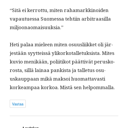
“Sitä ei ker­rot­tu, miten rahamarkki­noiden
vapautues­sa Suomes­sa tehti­in arbi­traasil­la
miljoonaomaisuuksia.”
Heti palaa mieleen miten osu­us­li­ikket oli jär­
jestään syyt­teis­sä yliko­rko­tal­letuk­sista. Mites
kuvio menikään, poli­itikot päät­tivät perusko­
ros­ta, sil­lä lainaa pankista ja tal­letus osu­
uskaup­paan mikä mak­soi huo­mat­tavasti
korkeam­paa korkoa. Mis­tä sen helpommalla.
Vastaa
Austrian
sanoo: