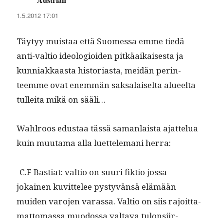
1.5.2012 17:01
Täy­tyy muis­taa että Suomes­sa emme tiedä
anti-val­tio ide­olo­gioiden pitkäaikaises­ta ja
kun­ni­akkaas­ta his­to­ri­as­ta, mei­dän per­in­
teemme ovat enem­män sak­salaiselta alueelta
tullei­ta mikä on sääli…
Wahlroos edus­taa tässä saman­laista ajat­telua
kuin muu­ta­ma alla luet­tele­mani herra:
-C.F Bas­ti­at: val­tio on suuri fik­tio jos­sa
jokainen kuvit­telee pystyvän­sä elämään
muiden varo­jen varas­sa. Val­tio on siis rajoit­ta­
mat­tomas­sa muo­dos­sa val­ta­va tulon­si­ir­