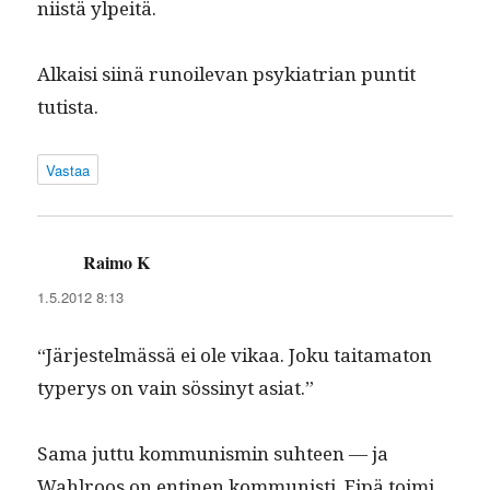
niistä ylpeitä.
Alka­isi siinä runoil­e­van psyki­a­tri­an pun­tit
tutista.
Vastaa
Raimo K
sanoo:
1.5.2012 8:13
“Jär­jestelmässä ei ole vikaa. Joku taita­m­a­ton
type­r­ys on vain sössinyt asiat.”
Sama jut­tu kom­mu­nis­min suh­teen — ja
Wahlroos on enti­nen kom­mu­nisti. Eipä toi­mi