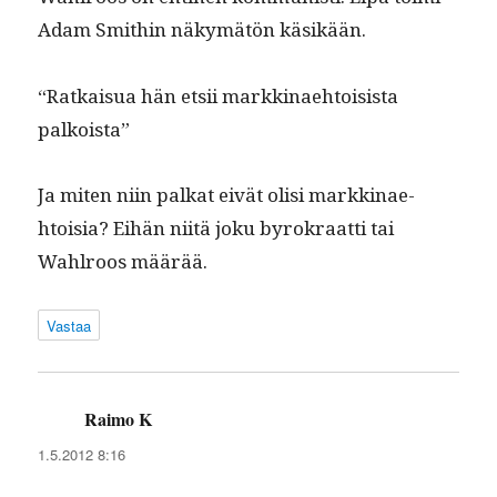
Adam Smithin näkymätön käsikään.
“Ratkaisua hän etsii markki­nae­htoi­sista
palkoista”
Ja miten niin palkat eivät olisi markki­nae­
htoisia? Eihän niitä joku byrokraat­ti tai
Wahlroos määrää.
Vastaa
Raimo K
sanoo:
1.5.2012 8:16