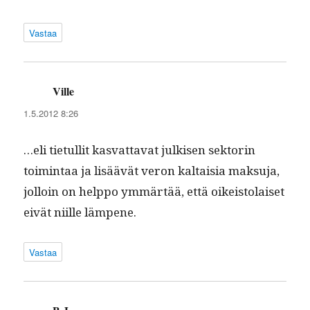
Vastaa
Ville
sanoo:
1.5.2012 8:26
…eli tietul­lit kas­vat­ta­vat julkisen sek­torin
toim­intaa ja lisäävät veron kaltaisia mak­su­ja,
jol­loin on help­po ymmärtää, että oikeis­to­laiset
eivät niille lämpene.
Vastaa