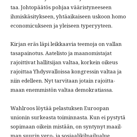
taa. Johtopäätös poh­jaa vääristyneeseen
ihmiskäsi­tyk­seen, yhtäaikaiseen uskoon homo
eco­nom­icuk­seen ja yleiseen typeryyteen.
Kir­jan eräs läpi leikkaavia teemo­ja on val­lan
tas­apain­o­tus. Aatelis­to ja maan­omis­ta­jat
rajoit­ti­vat hal­lit­si­jan val­taa, korkein oikeus
rajoit­taa Yhdys­val­lois­sa kon­gressin val­taa ja
niin edelleen. Nyt tarvi­taan jotain rajoit­ta­
maan enem­mistön val­taa demokratiassa.
Wahlroos löytää pelas­tuk­sen Euroopan
union­in surkeas­ta toimin­nas­ta. Kun ei pystytä
sopi­maan oikein mis­tään, on syn­tynyt maail­
man suurin vero- ja sosi­aa­lik­il­pailu­alue.