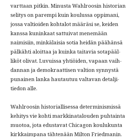
vart­taan pitkin. Minus­ta Wahlroosin his­to­ri­an
seli­tys on parem­pi kuin koulus­sa oppi­mani,
jos­sa val­tioiden kohtalot määräsi se, kei­den
kanssa kuninkaat sat­tui­v­at men­emään
naimisi­in, minkälaisia sotia hei­dän päähän­sä
pälkähti aloit­taa ja kuin­ka taitavia sotapääl­
liköt oli­vat. Luvuis­sa yhtiöi­den, vapaan vai­h­
dan­nan ja demokraat­tisen val­tion syn­nys­tä
punainen lan­ka hau­tau­tuu val­ta­van detalji­
tiedon alle.
Wahlroosin his­to­ri­al­lises­sa deter­min­is­mis­sä
kehi­tys vie kohti markki­na­t­alouden puh­tain­ta
muo­toa, jota edus­ta­vat Chicagon koulukun­ta
kirkkaim­pana täht­enään Mil­ton Fried­manin.