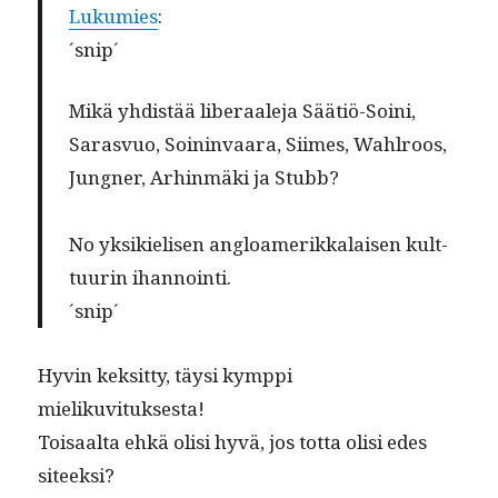
Luku­mies
:
´snip´
Mikä yhdis­tää lib­er­aale­ja Säätiö-Soi­ni,
Sarasvuo, Soin­in­vaara, Siimes, Wahlroos,
Jungn­er, Arhin­mä­ki ja Stubb?
No yksikielisen angloamerikkalaisen kult­
tuurin ihannointi.
´snip´
Hyvin kek­sit­ty, täysi kymp­pi
mielikuvituksesta!
Toisaal­ta ehkä olisi hyvä, jos tot­ta olisi edes
siteeksi?