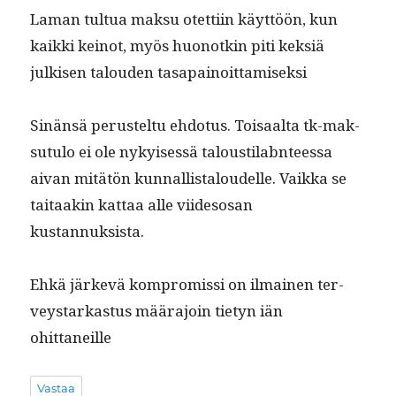
Laman tul­tua mak­su otet­ti­in käyt­töön, kun
kaik­ki keinot, myös huonotkin piti kek­siä
julkisen talouden tasapainoittamiseksi
Sinän­sä perustel­tu ehdo­tus. Toisaal­ta tk-mak­
su­tu­lo ei ole nykyisessä talousti­l­ab­n­teessa
aivan mitätön kun­nal­listaloudelle. Vaik­ka se
taitaakin kat­taa alle viides­osan
kustannuksista.
Ehkä järkevä kom­pro­mis­si on ilmainen ter­
veystarkas­tus määra­join tietyn iän
ohittaneille
Vastaa