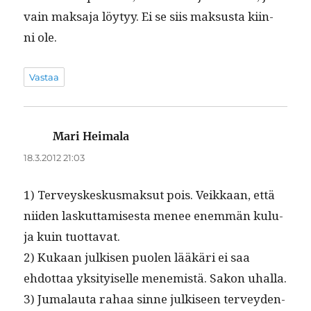
vain mak­sa­ja löy­tyy. Ei se siis mak­sus­ta kiin­
ni ole.
Vastaa
Mari Heimala
sanoo:
18.3.2012 21:03
1) Ter­veyskeskus­mak­sut pois. Veikkaan, että
niiden laskut­tamis­es­ta menee enem­män kulu­
ja kuin tuottavat.
2) Kukaan julkisen puolen lääkäri ei saa
ehdot­taa yksi­tyiselle men­e­mistä. Sakon uhalla.
3) Jumalau­ta rahaa sinne julkiseen ter­vey­den­