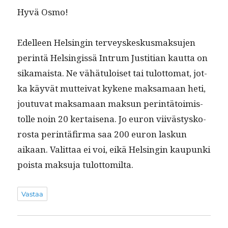
Hyvä Osmo!
Edelleen Helsin­gin ter­veyskeskus­mak­su­jen
per­in­tä Helsingis­sä Intrum Justit­ian kaut­ta on
sika­maista. Ne vähä­tu­loiset tai tulot­tomat, jot­
ka käyvät mut­tei­vat kykene mak­samaan heti,
joutu­vat mak­samaan mak­sun per­in­tä­toimis­
tolle noin 20 ker­taise­na. Jo euron viivästysko­
ros­ta per­in­tä­fir­ma saa 200 euron laskun
aikaan. Valit­taa ei voi, eikä Helsin­gin kaupun­ki
poista mak­su­ja tulottomilta.
Vastaa