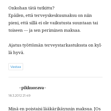
Onko­han tätä tutkittu?
Epäilen, että ter­veyskeskus­mak­su on niin
pieni, että sil­lä ei ole vaiku­tus­ta suun­taan tai
toiseen — ja sen per­im­i­nen maksaa.
Aja­tus työt­tömän ter­veystarkas­tukss­ta on kyl­
lä hyvä.
Vastaa
-pikkuorava-
sanoo:
18.3.2012 21:49
Minä en pois­taisi lääkärikäyn­nin mak­sua. JOs