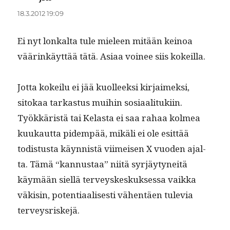
18.3.2012 19:09
Ei nyt lonkalta tule mieleen mitään keinoa
väärinkäyt­tää tätä. Asi­aa voinee siis kokeilla.
Jot­ta kokeilu ei jää kuolleek­si kir­jaimek­si,
sitokaa tarkas­tus mui­hin sosi­aal­i­tuki­in.
Työkkäristä tai Kelas­ta ei saa rahaa kolmea
kuukaut­ta pidem­pää, mikäli ei ole esit­tää
todis­tus­ta käyn­nistä viimeisen X vuo­den ajal­
ta. Tämä “kan­nus­taa” niitä syr­jäy­tyneitä
käymään siel­lä ter­veyskeskuk­ses­sa vaik­ka
väk­isin, poten­ti­aalis­es­ti vähen­täen tule­via
terveysriskejä.