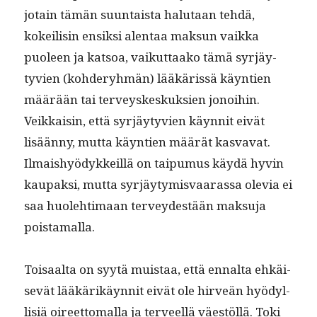
jotain tämän suun­taista halu­taan tehdä,
kokeil­isin ensik­si alen­taa mak­sun vaik­ka
puoleen ja kat­soa, vaikut­taako tämä syr­jäy­
tyvien (kohderyh­män) lääkäris­sä käyn­tien
määrään tai ter­veyskeskuk­sien jonoi­hin.
Veikkaisin, että syr­jäy­tyvien käyn­nit eivät
lisään­ny, mut­ta käyn­tien määrät kas­va­vat.
Ilmaishyödykkeil­lä on taipumus käy­dä hyvin
kau­pak­si, mut­ta syr­jäy­tymis­vaaras­sa ole­via ei
saa huole­hti­maan ter­vey­destään mak­su­ja
poistamalla.
Toisaal­ta on syytä muis­taa, että ennal­ta ehkäi­
sevät lääkärikäyn­nit eivät ole hirveän hyödyl­
lisiä oireet­toma­l­la ja ter­veel­lä väestöl­lä. Toki