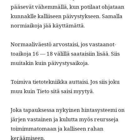
pää­sevät vähem­mäl­lä, kun poti­laat ohjataan
kun­naklle kalli­iseen päivystyk­seen. Samal­la
normi­aiko­ja jää käyttämättä.
Nor­maaliväestö arvostaisi, jos vas­taan­ot­
toaiko­ja 16 — 18 välil­lä saataisi­in lisää. Siis
muitakin kuin päivystysaikoja.
Toimi­va tietotekni­ik­ka aut­taisi. Jos siis joku
muu kuin Tieto sitä saisi myytyä.
Joka tapauk­ses­sa nykyi­nen hin­ta­sys­tee­mi on
jär­jen vas­tainen ja kulut­ta myös reursse­ja
toim­im­matomaan ja kalliseen rahan
keräämiseen.