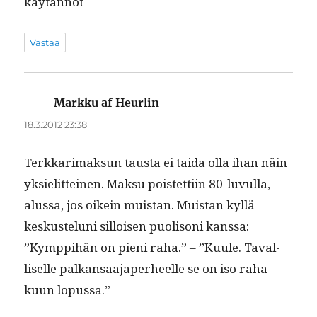
käytännöt
Vastaa
Markku af Heurlin
sanoo:
18.3.2012 23:38
Terkkari­mak­sun taus­ta ei tai­da olla ihan näin
yksielit­teinen. Mak­su pois­tet­ti­in 80-luvul­la,
alus­sa, jos oikein muis­tan. Muis­tan kyl­lä
keskustelu­ni sil­loisen puolisoni kanssa:
”Kymp­pi­hän on pieni raha.” – ”Kuule. Taval­
liselle palka­nsaa­japer­heelle se on iso raha
kuun lopussa.”