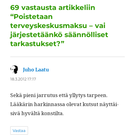
o
I
p
a
69 vastausta artikkeliin
o
n
p
m
“Poistetaan
k
terveyskeskusmaksu – vai
järjestetäänkö säännölliset
tarkastukset?”
Juho Laatu
sanoo:
18.3.2012 17:17
Sekä pieni jar­ru­tus että ylly­tys tarpeen.
Lääkärin harkin­nas­sa ole­vat kut­sut näyt­täi­
sivä hyvältä konstilta.
Vastaa