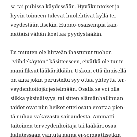
sa tai pubis­sa käy­dessään. Hyväkun­toiset ja
hyvin toimeen tule­vat huole­hti­vat kyl­lä ter­
vey­destään itsekin. Huono-osaisem­pia kan­
nat­taisi vähän koet­taa pyydystääkin.
En muuten ole hirveän ihas­tunut tuo­hon
“viihdekäytön” käsit­teeseen, eivätkä ole tun­te­
mani fik­sut lääkäritkään. Uskon, että ihmisel­lä
on aina jokin perustel­tu syy ottaa yhteyt­tä ter­
vey­den­hoito­jär­jestelmään. Osal­la se voi olla
silk­ka yksinäisyys, tai sit­ten elämän­hallinnan
taidot ovat niin heikot ettei osa­ta erot­taa pien­
tä nuhaa vakavas­ta sairaud­es­ta. Ammat­ti­
taitoinen ter­vey­den­hoita­ja tai lääkäri osaa
halutes­saan vain­u­ta nämä ei-somaat­tisetkin