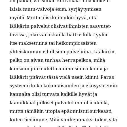
on pakko, varsinkin kun alkaa tul­la kaiken­
laisia mutu-vaivo­ja esim. syr­jäy­tymisen
myötä. Mut­ta olisi kuitenkin hyvä, että
lääkärin palve­lut oli­si­vat ihmis­ten saavutet­
tavis­sa, joko varakkail­la bät­tre folk ‑tyyli­in
itse mak­set­tuina tai heikom­pio­sais­ten
yhteiskun­nan edullisi­na palveluina. Lääkärin
pelko on aivan turhaa her­rapelkoa, mikä
kansaan juur­rutet­tu ammoisi­na aikoina ja
lääkärit pitävät tästä vielä usein kiin­ni. Paras
sys­tee­mi koko kokon­aisu­u­den ja ekosys­teemin
kannal­ta olisi tur­va­ta kaikille hyvät ja
laadukkaat julkiset palve­lut monil­la aloil­la,
mut­ta tämäkin utopia epäon­nis­tui surkeasti,
kuten tiedämme. Mitä van­hem­mak­si tulen, sitä