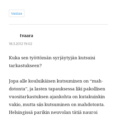
Vastaa
tvaara
sanoo:
18.3.2012 19:02
Kuka sen työt­tömän syr­jäy­tyjän kut­su­isi
tarkastukseen?
Jopa alle kouluikäisen kut­sum­i­nen on “mah­
do­ton­ta”, ja las­ten tapauk­ses­sa liki pakol­lisen
vuosi­tarkas­tuk­sen ajanko­h­ta on kutakuinkin
vakio, mut­ta siis kut­sum­i­nen on mah­do­ton­ta.
Helsingis­sä parikin neu­volan tätiä nau­roi