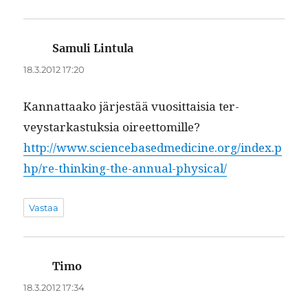
Samuli Lintula
sanoo:
18.3.2012 17:20
Kan­nat­taako jär­jestää vuosit­taisia ter­
veystarkas­tuk­sia oireet­tomille?
http://www.sciencebasedmedicine.org/index.p
hp/re-thinking-the-annual-physical/
Vastaa
Timo
sanoo:
18.3.2012 17:34