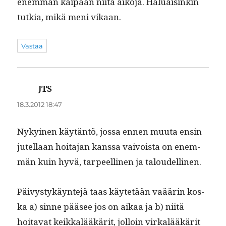
enem­män kaipaan niitä aiko­ja. Halu­aisinkin
tutkia, mikä meni vikaan.
Vastaa
JTS
sanoo:
18.3.2012 18:47
Nykyi­nen käytän­tö, jos­sa ennen muu­ta ensin
jutel­laan hoita­jan kanssa vaivoista on enem­
män kuin hyvä, tarpeelli­nen ja taloudellinen.
Päivystykäyn­te­jä taas käytetään vaäärin kos­
ka a) sinne pääsee jos on aikaa ja b) niitä
hoita­vat keikkalääkärit, jol­loin virkalääkärit