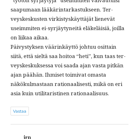
“työtön syr­jäy­tyjä” useim­miten vaivau­tu­isi
saa­pumaan lääkärin­tarkas­tuk­seen. Ter­
veyskeskusten virk­istyskäyt­täjät lienevät
useim­miten ei-syr­jäy­tyneitä eläkeläisiä, joil­la
on liikaa aikaa.
Päivystyk­sen väärinkäyt­tö johtuu osit­tain
siitä, että sieltä saa hoitoa “heti”, kun taas ter­
veyskeskuk­ses­sa voi saa­da ajan vas­ta pitkän
ajan päähän. Ihmiset toimi­vat omas­ta
näkökul­mas­taan ratio­naalis­es­ti, mikä on eri
asia kuin util­i­taristi­nen rationaalisuus.
Vastaa
jrn
sanoo: