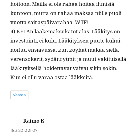
hoitoon. Meil­lä ei ole rahaa hoitaa ihmisiä
kun­toon, mut­ta on rahaa mak­saa niille puoli
vuot­ta sairaspäivära­haa. WTF!
4) KELAn lääke­mak­suka­tot alas. Lääk­i­tys on
investoin­ti, ei kulu. Lääk­i­tyk­sen puute kul­mi­
noituu ensi­avus­sa, kun köy­hät makaa siel­lä
veren­soker­it, sydän­ryt­mit ja muut vak­i­tuisel­lä
lääk­i­tyk­sel­lä hoidet­ta­vat vai­vat sikin sokin.
Kun ei ollu varaa ostaa lääkkeitä.
Vastaa
Raimo K
sanoo:
18.3.2012 21:07