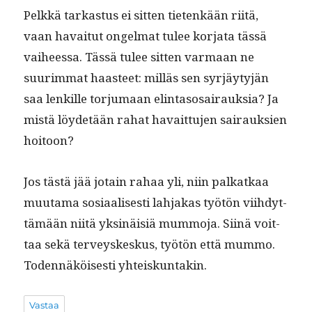
Pelkkä tarkas­tus ei sit­ten tietenkään riitä,
vaan havaitut ongel­mat tulee kor­ja­ta tässä
vai­heessa. Tässä tulee sit­ten var­maan ne
suurim­mat haas­teet: mil­läs sen syr­jäy­tyjän
saa lenkille tor­ju­maan elin­ta­so­sairauk­sia? Ja
mis­tä löy­de­tään rahat havait­tu­jen sairauk­sien
hoitoon?
Jos tästä jää jotain rahaa yli, niin palkatkaa
muu­ta­ma sosi­aalis­es­ti lah­jakas työtön viihdyt­
tämään niitä yksinäisiä mum­mo­ja. Siinä voit­
taa sekä ter­veyskeskus, työtön että mum­mo.
Toden­näköis­es­ti yhteiskuntakin.
Vastaa