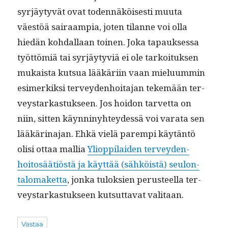
syr­jäy­tyvät ovat toden­näköis­es­ti muu­ta
väestöä sairaampia, joten tilanne voi olla
hiedän kohdal­laan toinen. Joka tapauk­ses­sa
työt­tömiä tai syr­jäy­tyviä ei ole tarkoituk­sen
mukaista kut­sua lääkäri­in vaan mielu­um­min
esimerkik­si ter­vey­den­hoita­jan tekemään ter­
veystarkas­tuk­seen. Jos hoidon tarvet­ta on
niin, sit­ten käyn­niny­htey­dessä voi vara­ta sen
lääkäri­na­jan. Ehkä vielä parem­pi käytän­tö
olisi ottaa mallia
Yliop­pi­laiden ter­vey­den­
hoitosäätiöstä ja käyt­tää (sähköistä) seu­lon­
talo­maket­ta
, jon­ka tulok­sien perus­teel­la ter­
veystarkas­tuk­seen kut­sut­ta­vat valitaan.
Vastaa