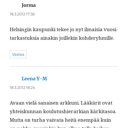
Jorma
sanoo:
18.3.2012 17:36
Helsin­gin kaupun­ki tekee jo nyt ilmaisia vuosi­
tarkas­tuk­sia ainakin joillekin kohderyhmille.
Vastaa
Leena Y-M
sanoo:
18.3.2012 18:24
Avaan vielä sanaisen arkku­ni. Lääkärit ovat
yhteiskun­nan koulu­tushier­arkian kärk­i­ta­soa.
Mut­ta on turha vai­va­ta heitä enem­pää kuin