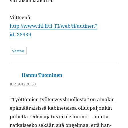
vat­taisi­in lääkäriä.
Viit­teenä:
http://www.thl.fi/fi_FI/web/fi/uutinen?
id=28939
Vastaa
Hannu Tuominen
sanoo:
18.3.2012 20:58
“Työt­tömien työter­veyshuol­losta” on ainakin
epämääräi­sis­sä kabi­neteis­sa ollut paljonkin
puhet­ta. Oden aja­tus ei ole huono — mut­ta
ratkaiseeko sekään sitä ongel­maa, että han­