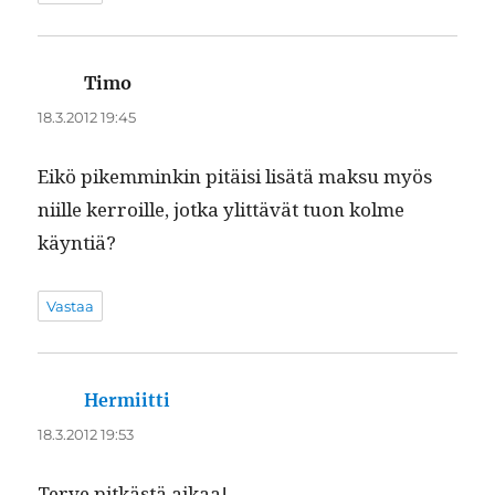
Timo
sanoo:
18.3.2012 19:45
Eikö pikem­minkin pitäisi lisätä mak­su myös
niille ker­roille, jot­ka ylit­tävät tuon kolme
käyntiä?
Vastaa
Hermiitti
sanoo:
18.3.2012 19:53
Ter­ve pitkästä aikaa!