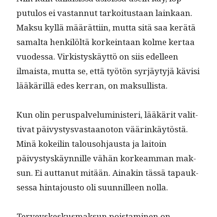
putu­los ei vas­tan­nut tarkoi­tus­taan lainkaan.
Mak­su kyl­lä määrät­ti­in, mut­ta sitä saa kerätä
samal­ta henkilöltä korkein­taan kolme ker­taa
vuodessa. Virk­istyskäyt­tö on siis edelleen
ilmaista, mut­ta se, että työtön syr­jäy­tyjä kävisi
lääkäril­lä edes ker­ran, on maksullista.
Kun olin perus­palve­lu­min­is­teri, lääkärit valit­
ti­vat päivystys­vas­taan­oton väärinkäytöstä.
Minä kokeilin talouso­h­jaus­ta ja laitoin
päivystyskäyn­nille vähän korkeam­man mak­
sun. Ei aut­tanut mitään. Ainakin tässä tapauk­
ses­sa hin­ta­jous­to oli suun­nilleen nolla.
Ter­veyskeskus­mak­sun pois­t­a­mi­nen on