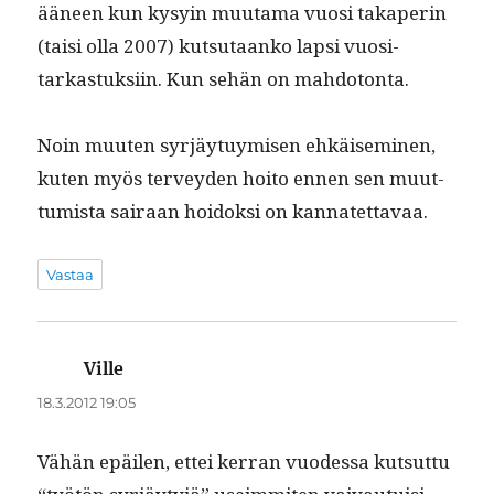
ääneen kun kysyin muu­ta­ma vuosi takaperin
(taisi olla 2007) kut­su­taanko lap­si vuosi­
tarkas­tuk­si­in. Kun sehän on mahdotonta.
Noin muuten syr­jäy­tuymisen ehkäisem­i­nen,
kuten myös ter­vey­den hoito ennen sen muut­
tumista sairaan hoidok­si on kannatettavaa.
Vastaa
Ville
sanoo:
18.3.2012 19:05
Vähän epäilen, ettei ker­ran vuodessa kut­sut­tu