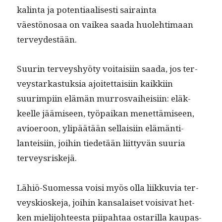
kalin­ta ja poten­ti­aalis­es­ti sairain­ta
väestönosaa on vaikea saa­da huole­hti­maan
terveydestään.
Suurin ter­veyshyö­ty voitaisi­in saa­da, jos ter­
veystarkas­tuk­sia ajoitet­taisi­in kaikki­in
suurimpi­in elämän mur­rosvai­heisi­in: eläk­
keelle jäämiseen, työ­paikan menet­tämiseen,
avio­eroon, ylipäätään sel­l­aisi­in elämän­ti­
lanteisi­in, joi­hin tiede­tään liit­tyvän suuria
terveysriskejä.
Lähiö-Suomes­sa voisi myös olla liikku­via ter­
veyskioske­ja, joi­hin kansalaiset voisi­vat het­
ken mieli­jo­hteesta piipah­taa ostar­il­la kau­pas­