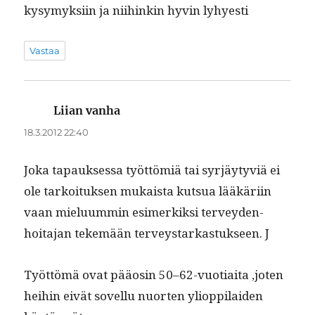
kysymyk­si­in ja niihinkin hyvin lyhyesti
Vastaa
Liian vanha
sanoo:
18.3.2012 22:40
Joka tapauk­ses­sa työt­tömiä tai syr­jäy­tyviä ei
ole tarkoituk­sen mukaista kut­sua lääkäri­in
vaan mielu­um­min esimerkik­si ter­vey­den­
hoita­jan tekemään ter­veystarkas­tuk­seen. J
Työt­tömä ovat pääosin 50–62-vuotiaita ‚joten
hei­hin eivät sovel­lu nuorten yliop­pi­laiden