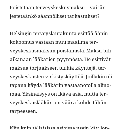
Pois­te­taan ter­veyskeskus­mak­su – vai jär­
jestetäänkö sään­nöl­liset tarkastukset?
Helsin­gin ter­veyslau­takun­ta esit­tää äänin
kokoomus vas­taan muu maail­ma ter­
veyskeskus­mak­sun pois­tamista. Mak­su tuli
aikanaan lääkärien pyyn­nöstä. He esit­tivät
mak­sua tor­juak­seen turhia käyn­te­jä, ter­
veyskeskusten virk­istyskäyt­töä. Joil­lakin oli
tapana käy­dä lääkärin vas­taan­otol­la ali­no­
maa. Yksinäisyys on ikävä asia, mut­ta ter­
veyskeskus­lääkäri on väärä kohde tähän
tarpeeseen.
Niin kuin täl­lai­sis­sa asiois­sa usein käy, lop­