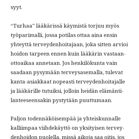
syyt.
“Turhaa” lääkäris­sä käymistä tor­juu myös
työ­pari­malli, jos­sa poti­las ottaa aina ensin
yhteyt­tä ter­vey­den­hoita­jaan, joka sit­ten arvioi
hoidon tarpeen ennen kuin lääkärin vas­taan­
ot­toaikaa annetaan. Jos henkilökun­ta vain
saadaan pysymään ter­veysase­mal­la, tule­vat
kan­ta-asi­akkaat nopeasti ter­vey­den­hoita­jalle
ja lääkärille tutuik­si, jol­loin hei­dän elämän­ti­
lanteeseen­sakin pystytään puuttumaan.
Paljon toden­näköisem­pää ja yhteiskun­nalle
kalli­im­paa viihdekäyt­tö on yksi­tyisen ter­vey­
den­hoidon puolel­la, mis­sä aiko­ja saa oitis, jos