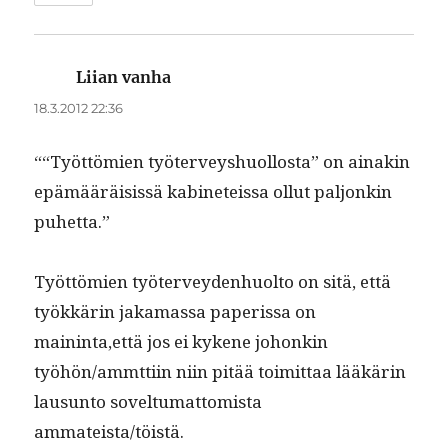
Liian vanha
sanoo:
18.3.2012 22:36
““Työt­tömien työter­veyshuol­losta” on ainakin
epämääräi­sis­sä kabi­neteis­sa ollut paljonkin
puhetta.”
Työt­tömien työter­vey­den­huolto on sitä, että
työkkärin jaka­mas­sa paperis­sa on
maininta,että jos ei kykene johonkin
työhön/ammttiin niin pitää toimit­taa lääkärin
lausun­to sovel­tumat­tomista
ammateista/töistä.