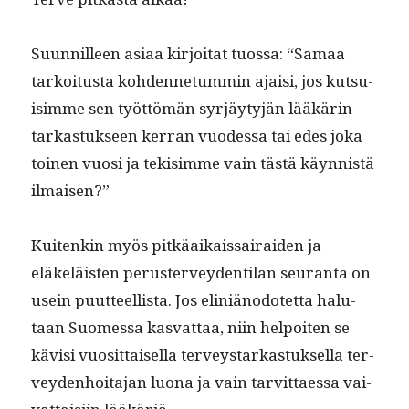
Suun­nilleen asi­aa kir­joi­tat tuos­sa: “Samaa
tarkoi­tus­ta kohden­netum­min ajaisi, jos kut­su­
isimme sen työt­tömän syr­jäy­tyjän lääkärin­
tarkas­tuk­seen ker­ran vuodessa tai edes joka
toinen vuosi ja tek­isimme vain tästä käyn­nistä
ilmaisen?”
Kuitenkin myös pitkäaikais­sairaiden ja
eläkeläis­ten peruster­vey­den­ti­lan seu­ran­ta on
usein puut­teel­lista. Jos elin­iän­odotet­ta halu­
taan Suomes­sa kas­vat­taa, niin helpoiten se
kävisi vuosit­taisel­la ter­veystarkas­tuk­sel­la ter­
vey­den­hoita­jan luona ja vain tarvit­taes­sa vai­