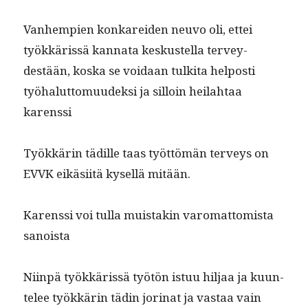
Van­hempi­en konkarei­den neu­vo oli, ettei
työkkäris­sä kan­na­ta keskustel­la ter­vey­
destään, kos­ka se voidaan tulki­ta hel­posti
työha­lut­to­muudek­si ja sil­loin heilah­taa
karenssi
Työkkärin tädille taas työt­tömän ter­veys on
EVVK eikäsi­itä kysel­lä mitään.
Karenssi voi tul­la muis­takin varo­mat­tomista
sanoista
Niin­pä työkkäris­sä työtön istuu hil­jaa ja kuun­
telee työkkärin tädin jori­nat ja vas­taa vain