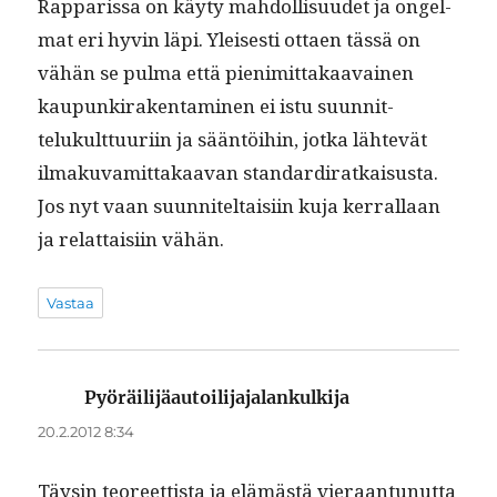
Rap­paris­sa on käy­ty mah­dol­lisu­udet ja ongel­
mat eri hyvin läpi. Yleis­es­ti ottaen tässä on
vähän se pul­ma että pienimit­takaavainen
kaupunki­rak­en­t­a­mi­nen ei istu suun­nit­
telukult­tuuri­in ja sään­töi­hin, jot­ka lähtevät
ilmaku­vamit­takaa­van stan­dard­i­ratkais­us­ta.
Jos nyt vaan suun­niteltaisi­in kuja ker­ral­laan
ja relat­taisi­in vähän.
Vastaa
Pyöräilijäautoilijajalankulkija
sanoo:
20.2.2012 8:34
Täysin teo­reet­tista ja elämästä vier­aan­tunut­ta