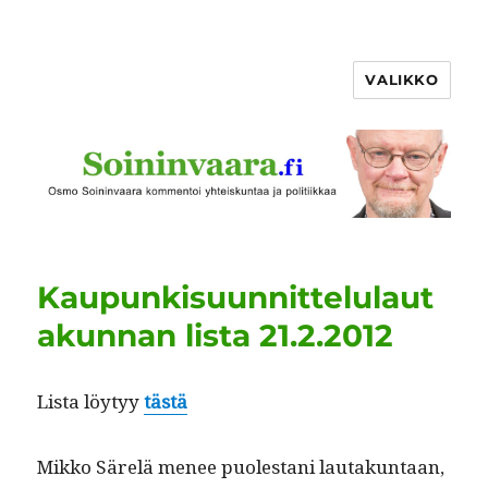
VALIKKO
Kaupunkisuunnittelulaut
akunnan lista 21.2.2012
Lista löy­tyy
tästä
Mikko Särelä menee puolestani lau­takun­taan,