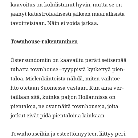
kaavoitus on kohdis­tunut hyvin, mut­ta se on
jäänyt katas­tro­faalis­es­ti jäl­keen määräl­li­sistä
tavoit­teis­taan. Näin ei voi­da jatkaa.
Town­house-rak­en­t­a­mi­nen
Öster­sun­domi­in on kaavail­tu peräti seit­semää
tuhat­ta town­house –tyyp­pistä kytket­tyä pien­
taloa. Mie­lenki­in­toista nähdä, miten vai­h­toe­
hto ote­taan Suomes­sa vas­taan. Kun aina ver­
tail­laan sitä, kuin­ka paljon Hol­lan­nis­sa on
pien­talo­ja, ne ovat näitä town­house­ja, joi­ta
jotkut eivät pidä pien­taloina lainkaan.
Town­hou­se­i­hin ja esteet­tömyy­teen liit­tyy peri­