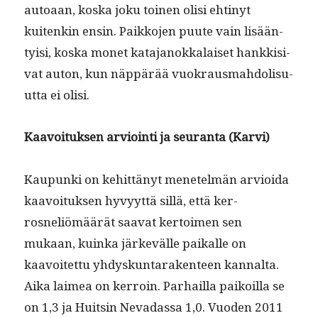
autoaan, kos­ka joku toinen olisi ehtinyt
kuitenkin ensin. Paikko­jen puute vain lisään­
ty­isi, kos­ka mon­et kata­janokkalaiset han­kki­si­
vat auton, kun näp­pärää vuokraus­mah­dolisu­
ut­ta ei olisi.
Kaavoituk­sen arvioin­ti ja seu­ran­ta (Karvi)
Kaupun­ki on kehit­tänyt menetelmän arvioi­da
kaavoituk­sen hyvyyt­tä sil­lä, että ker­
rosneliömäärät saa­vat ker­toimen sen
mukaan, kuin­ka järkevälle paikalle on
kaavoitet­tu yhdyskun­tarak­en­teen kannal­ta.
Aika laimea on ker­roin. Parhail­la paikoil­la se
on 1,3 ja Huitsin Nevadas­sa 1,0. Vuo­den 2011