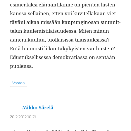
esimerkik­si elämän­ti­lanne on pien­ten las­ten
kanssa sel­l­ainen, etten voi kuvitel­lakaan viet­
täväni aikaa mis­sään kaupungi­nosan suun­nit­
telun kuulemisti­laisu­udessa. Miten min­un
ääneni kuu­luu, tuol­lai­sis­sa tilaisuuk­sis­sa?
Entä huonos­ti liikun­takyky­is­ten van­hus­ten?
Edus­tuk­sel­lises­sa demokra­ti­as­sa on sen­tään
puolensa.
Vastaa
Mikko Särelä
sanoo:
20.2.2012 10:21