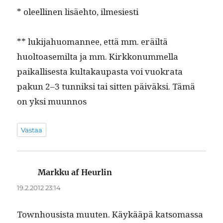
* oleelli­nen lisäe­hto, ilmesiesti
** luk­i­jahuo­man­nee, että mm. eräiltä
huoltoasemil­ta ja mm. Kirkkon­um­mel­la
paikallis­es­ta kul­takau­pas­ta voi vuokra­ta
pakun 2–3 tun­niksi tai sit­ten päiväk­si. Tämä
on yksi muunnos
Vastaa
Markku af Heurlin
sanoo:
19.2.2012 23:14
Town­housista muuten. Käykääpä kat­so­mas­sa