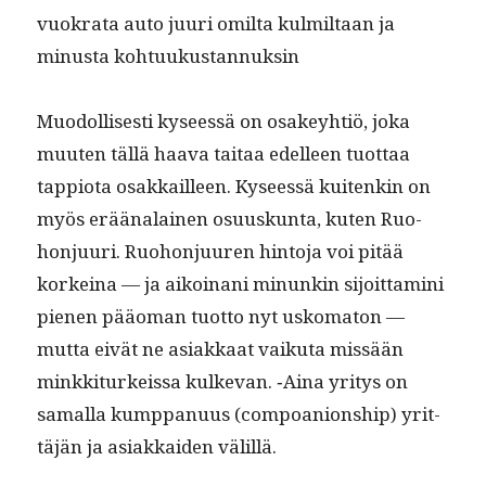
vuokra­ta auto juuri omil­ta kul­mil­taan ja
minus­ta kohtuukustannuksin
Muodol­lis­es­ti kyseessä on osakey­htiö, joka
muuten täl­lä haa­va taitaa edelleen tuot­taa
tap­pi­o­ta osakkailleen. Kyseessä kuitenkin on
myös erää­nalainen osu­uskun­ta, kuten Ruo­
hon­ju­uri. Ruo­hon­ju­uren hin­to­ja voi pitää
korkeina — ja aikoinani min­unkin sijoit­ta­mi­ni
pienen pääo­man tuot­to nyt usko­ma­ton —
mut­ta eivät ne asi­akkaat vaiku­ta mis­sään
minkki­turkeis­sa kulke­van. ‑Aina yri­tys on
samal­la kump­panu­us (com­poan­ion­ship) yrit­
täjän ja asi­akkaiden välillä.