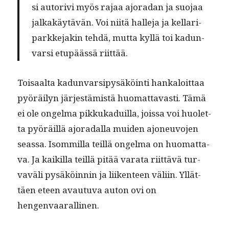
si autorivi myös rajaa ajo­radan ja suo­jaa
jalka­käytävän. Voi niitä halle­ja ja kel­lar­i­
parkke­jakin tehdä, mut­ta kyl­lä toi kadun­
var­si etupäässä riittää.
Toisaal­ta kadun­var­sipysäköin­ti han­kaloit­taa
pyöräi­lyn jär­jestämistä huo­mat­tavasti. Tämä
ei ole ongel­ma pikkukaduil­la, jois­sa voi huo­let­
ta pyöräil­lä ajo­radal­la muiden ajoneu­vo­jen
seassa. Isom­mil­la teil­lä ongel­ma on huo­mat­ta­
va. Ja kaikil­la teil­lä pitää vara­ta riit­tävä tur­
vaväli pysäköin­nin ja liiken­teen väli­in. Yllät­
täen eteen avau­tu­va auton ovi on
hengenvaarallinen.