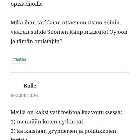
opiskelijoille.
Mikä ihan tarkkaan ottaen on Osmo Soin­in­
vaaran suhde Suomen Kaupunki­au­tot Oy:öön
ja tämän omistajiin?
Vastaa
Kalle
sanoo:
19.2.2012 21:36
Meil­lä on kak­si vai­h­toe­htoa kaavoituksessa;
1) men­nään kuten nytkin tai
2) katkaistaan gryn­de­rien ja poli­itikko­jen