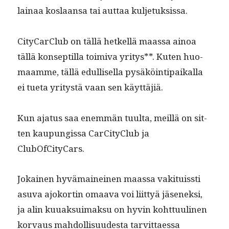
lainaa koslaansa tai aut­taa kuljetuksissa.
City­Car­Club on täl­lä het­kel­lä maas­sa ain­oa
täl­lä kon­sep­til­la toimi­va yri­tys**. Kuten huo­
maamme, täl­lä edullisel­la pysäköin­tipaikalla
ei tue­ta yri­tys­tä vaan sen käyttäjiä.
Kun aja­tus saa enem­män tuul­ta, meil­lä on sit­
ten kaupungis­sa CarCi­ty­Club ja
ClubOfCityCars.
Jokainen hyvä­maineinen maas­sa vak­i­tuis­sti
asu­va ajoko­rtin omaa­va voi liit­tyä jäsenek­si,
ja alin kuuak­suimak­su on hyvin koht­tuu­li­nen
kor­vaus mah­dol­lisu­ud­es­ta tarvit­taes­sa