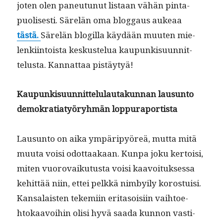
joten olen paneu­tunut lis­taan vähän pin­ta­
puolis­es­ti. Särelän oma blog­gaus aukeaa
tästä.
Särelän blogilla käy­dään muuten mie­
lenki­in­toista keskustelua kaupunkisu­un­nit­
telus­ta. Kan­nat­taa pistäytyä!
Kaupunkisu­un­nit­telu­lau­takun­nan lausun­to
demokra­ti­atyöryh­män loppuraportista
Lausun­to on aika ympäripyöreä, mut­ta mitä
muu­ta voisi odot­taakaan. Kun­pa joku ker­toisi,
miten vuorovaiku­tus­ta voisi kaavoituk­ses­sa
kehit­tää niin, ettei pelkkä nim­by­i­ly koros­tu­isi.
Kansalais­ten tekemi­in eri­ta­soisi­in vai­h­toe­
htokaavoihin olisi hyvä saa­da kun­non vasti­