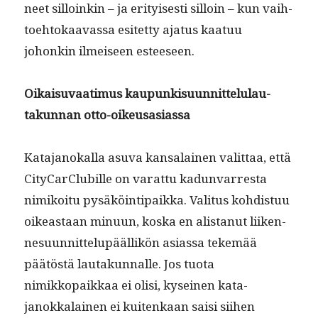
neet sil­loinkin – ja eri­tyis­es­ti sil­loin – kun vai­h­
toe­htokaavas­sa esitet­ty aja­tus kaatuu
johonkin ilmeiseen esteeseen.
Oikaisu­vaa­timus kaupunkisu­un­nit­telu­lau­
takun­nan otto-oikeusasiassa
Kata­janokalla asu­va kansalainen valit­taa, että
City­Car­Clu­bille on varat­tu kadun­var­res­ta
nimikoitu pysäköin­tipaik­ka. Val­i­tus kohdis­tuu
oikeas­t­aan min­u­un, kos­ka en alis­tanut liiken­
nesu­un­nit­telupääl­likön asi­as­sa tekemää
päätöstä lau­takun­nalle. Jos tuo­ta
nimikkopaikkaa ei olisi, kyseinen kata­
janokkalainen ei kuitenkaan saisi siihen