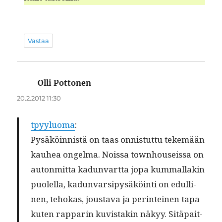
Vastaa
Olli Pottonen
sanoo:
20.2.2012 11:30
tpyy­lu­o­ma
:
Pysäköin­nistä on taas onnis­tut­tu tekemään
kauhea ongel­ma. Nois­sa town­hou­seis­sa on
auton­mit­ta kadun­vart­ta jopa kum­mal­lakin
puolel­la, kadun­var­sipysäköin­ti on edulli­
nen, tehokas, jous­ta­va ja per­in­teinen tapa
kuten rap­parin kuvis­takin näkyy. Sitä­pait­