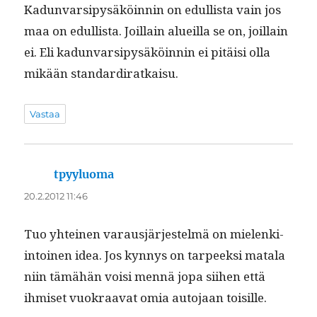
Kadun­var­sipysäköin­nin on edullista vain jos
maa on edullista. Joil­lain alueil­la se on, joil­lain
ei. Eli kadun­var­sipysäköin­nin ei pitäisi olla
mikään standardiratkaisu.
Vastaa
tpyyluoma
sanoo:
20.2.2012 11:46
Tuo yhteinen varausjär­jestelmä on mie­lenki­
in­toinen idea. Jos kyn­nys on tarpeek­si mata­la
niin tämähän voisi men­nä jopa siihen että
ihmiset vuokraa­vat omia auto­jaan toisille.