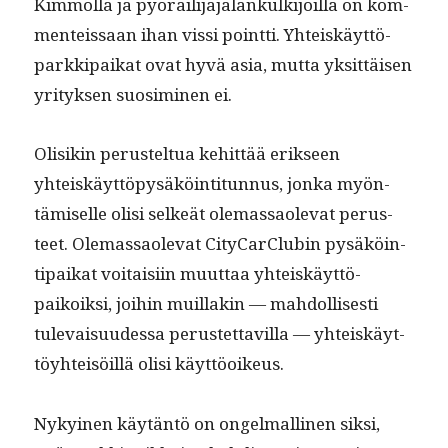
Kim­mol­la ja pyöräil­i­jä­jalankulk­i­joil­la on kom­
menteis­saan ihan vis­si point­ti. Yhteiskäyt­tö­
parkkipaikat ovat hyvä asia, mut­ta yksit­täisen
yri­tyk­sen suosimi­nen ei.
Olisikin perustel­tua kehit­tää erik­seen
yhteiskäyt­töpysäköin­ti­tun­nus, jon­ka myön­
tämiselle olisi selkeät ole­mas­saol­e­vat perus­
teet. Ole­mas­saol­e­vat City­Car­Clu­bin pysäköin­
tipaikat voitaisi­in muut­taa yhteiskäyt­tö­
paikoik­si, joi­hin muil­lakin — mah­dol­lis­es­ti
tule­vaisu­udessa perustet­tavil­la — yhteiskäyt­
töy­hteisöil­lä olisi käyttöoikeus.
Nykyi­nen käytän­tö on ongel­malli­nen sik­si,