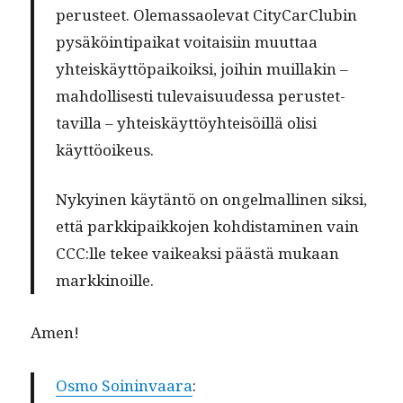
perus­teet. Ole­mas­saol­e­vat City­Car­Clu­bin
pysäköin­tipaikat voitaisi­in muut­taa
yhteiskäyt­tö­paikoik­si, joi­hin muil­lakin –
mah­dol­lis­es­ti tule­vaisu­udessa perustet­
tavil­la – yhteiskäyt­töy­hteisöil­lä olisi
käyttöoikeus.
Nykyi­nen käytän­tö on ongel­malli­nen sik­si,
että parkkipaikko­jen kohdis­t­a­mi­nen vain
CCC:lle tekee vaikeak­si päästä mukaan
markkinoille.
Amen!
Osmo Soin­in­vaara
: