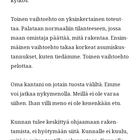
kytkös.
Toinen vai­h­toe­hto on yksinker­tainen toteut­
taa. Palataan nor­maali­in tilanteeseen, jos­sa
maan omis­ta­ja päät­tää, mitä rak­en­taa. Ensim­
mäi­nen vai­h­toe­hto takaa korkeat asumiskus­
tan­nuk­set, kuten tiedämme. Toinen vai­h­toe­hto
pelottaa.
Oma kan­tani on jotain tuos­ta väliltä. Emme
voi jatkaa nyky­menol­la. Meil­lä ei ole varaa
siihen. Ihan vil­li meno ei ole kenenkään etu.
Kun­nan tulee keskit­tyä ohjaa­maan rak­en­
tamista, ei hyö­tymään siitä. Kun­nalle ei kuu­lu,