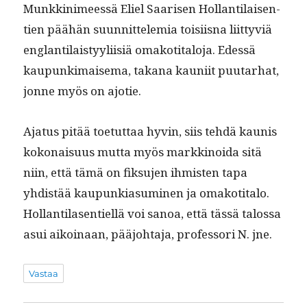
Munkkin­imeessä Eliel Saarisen Hol­lan­ti­laisen­
tien päähän suun­nit­telemia toisi­is­na liit­tyviä
englan­ti­laistyyli­isiä omakoti­talo­ja. Edessä
kaupunki­maise­ma, takana kau­ni­it puu­tarhat,
jonne myös on ajotie.
Aja­tus pitää toe­tut­taa hyvin, siis tehdä kau­nis
kokon­aisu­us mut­ta myös markki­noi­da sitä
niin, että tämä on fik­su­jen ihmis­ten tapa
yhdis­tää kaupunki­a­sum­i­nen ja omakoti­ta­lo.
Hol­lan­ti­lasen­tiel­lä voi sanoa, että tässä talos­sa
asui aikoinaan, pääjo­hta­ja, pro­fes­sori N. jne.
Vastaa