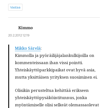
Vastaa
Kimmo
sanoo:
20.2.2012 12:19
Mikko Särelä
:
Kim­mol­la ja pyöräil­i­jä­jalankulk­i­joil­la on
kom­menteis­saan ihan vis­si point­ti.
Yhteiskäyt­tö­parkkipaikat ovat hyvä asia,
mut­ta yksit­täisen yri­tyk­sen suosimi­nen ei.
Olisikin perustel­tua kehit­tää erik­seen
yhteiskäyt­töpysäköin­ti­tun­nus, jon­ka
myön­tämiselle olisi selkeät ole­mas­saol­e­vat