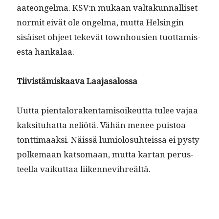
aa­teon­gel­ma. KSV:n mukaan val­takun­nal­liset
nor­mit eivät ole ongel­ma, mut­ta Helsin­gin
sisäiset ohjeet tekevät town­housien tuot­tamis­
es­ta hankalaa.
Tiivistämiskaa­va Laajasalossa
Uut­ta pien­talo­rak­en­tamisoikeut­ta tulee vajaa
kak­si­tuhat­ta neliötä. Vähän menee puis­toa
tont­ti­maak­si. Näis­sä lumi­olo­suhteis­sa ei pysty
polke­maan kat­so­maan, mut­ta kar­tan perus­
teel­la vaikut­taa liikennevihreältä.