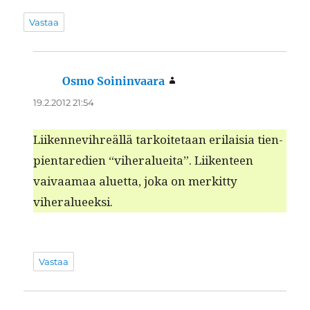
Vastaa
Osmo Soininvaara
sanoo:
19.2.2012 21:54
Liiken­nevihreäl­lä tarkoite­taan eri­laisia tien­
pientare­di­en “viher­aluei­ta”. Liiken­teen
vaivaa­maa aluet­ta, joka on merkit­ty
viheralueeksi.
Vastaa