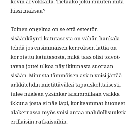
kovin arvokkai­ta. Tietääkö joku muuten mitä
hissi maksaa?
Toinen ongel­ma on se että esteetön
sisäänkäyn­ti katu­ta­sos­ta on vähän han­kala
tehdä jos ensim­mäisen ker­roksen lat­tia on
korotet­tu katu­ta­sos­ta, mikä taas olisi toiv­ot­
tavaa jot­tei ulkoa näy ikku­nas­ta suo­raan
sisään. Minus­ta täm­möisen asian voisi jät­tää
arkkite­hdin mietit­täväk­si tapausko­htais­es­ti,
tulee mieleen yksinker­taisim­mil­laan vaik­ka
ikku­na jos­ta ei näe läpi, korkeam­mat huoneet
alak­er­ras­sa myös voisi antaa mah­dol­lisuuk­sia
eril­laisi­in ratkaisuihin.