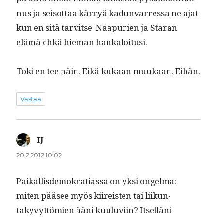
nus ja seisot­taa kär­ryä kadun­var­res­sa ne ajat
kun en sitä tarvitse. Naa­purien ja Staran
elämä ehkä hie­man hankaloitusi.
Toki en tee näin. Eikä kukaan muukaan. Eihän.
Vastaa
IJ
sanoo:
20.2.2012 10:02
Paikallis­demokra­ti­as­sa on yksi ongel­ma:
miten pääsee myös kiireis­ten tai liikun­
takyvyt­tömien ääni kuu­lu­vi­in? Itsel­läni