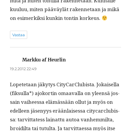
mitä ja miten ton­til­la raken­netaan. Kun­nalle
kuu­luu, miten pääväylät raken­netaan ja mikä
on esimerkik­si kunkin ton­tin korkeus.
Vastaa
Markku af Heurlin
sanoo:
19.2.2012 22:49
Lopete­taan jäky­tys City­Car­Clu­bista. Jokaisel­la
(fik­sul­la*) ajoko­rtin omaaval­la on yleen­sä jos­
sain vai­heessa elämässään ollut ja myös on
edelleen jäsenyys erään­laises­sa city­car­clu­bis­
sa: tarvit­tat­ess lainat­tu autoa van­hem­mil­ta,
broidil­ta tai tutul­ta. Ja tarvit­taes­sa myös itse