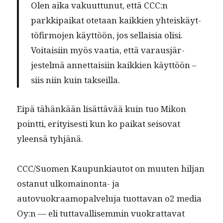
Olen aika vaku­ut­tunut, että CCC:n
parkkipaikat ote­taan kaikkien yhteiskäyt­
tö­fir­mo­jen käyt­töön, jos sel­l­aisia olisi.
Voitaisi­in myös vaa­tia, että varausjär­
jestelmä annet­taisi­in kaikkien käyt­töön –
siis niin kuin takseilla.
Eipä tähänkään lisät­tävää kuin tuo Mikon
point­ti, eri­tyis­es­ti kun ko paikat seiso­vat
yleen­sä tyhjänä.
CCC/Suomen Kaupunki­au­tot on muuten hil­jan
ostanut ulko­main­on­ta- ja
autovuokraamopalvelu­ja tuot­ta­van o2 media
Oy:n — eli tut­taval­lisem­min vuokrat­ta­vat