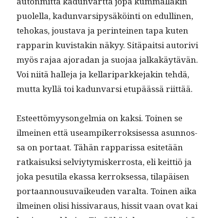
auton­mit­ta kadun­vart­ta jopa kum­mal­lakin
puolel­la, kadun­var­sipysäköin­ti on edulli­nen,
tehokas, jous­ta­va ja per­in­teinen tapa kuten
rap­parin kuvis­takin näkyy. Sitä­pait­si autorivi
myös rajaa ajo­radan ja suo­jaa jalka­käytävän.
Voi niitä halle­ja ja kel­lar­i­parkke­jakin tehdä,
mut­ta kyl­lä toi kadun­var­si etupäässä riittää.
Esteet­tömyysongelmia on kak­si. Toinen se
ilmeinen että use­ampik­er­roksises­sa asun­nos­
sa on por­taat. Tähän rap­paris­sa esitetään
ratkaisuk­si selviy­tymisker­rosta, eli keit­tiö ja
joka pesu­ti­la ekas­sa ker­rokses­sa, tilapäisen
por­taan­nousu­vaikeu­den var­al­ta. Toinen aika
ilmeinen olisi hissi­va­raus, hissit vaan ovat kai