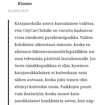
Kimmo
sanoo:
19.2.2012 19:37
Kata­janokalla asu­va kansalainen valit­taa,
että City­Car­Clu­bille on varat­tu kadun­var­
res­ta nimikoitu pysäköin­tipaik­ka. Val­i­tus
kohdis­tuu oikeas­t­aan min­u­un, kos­ka en
alis­tanut liiken­nesu­un­nit­telupääl­likön asi­
as­sa tekemään päätöstä lau­takun­nalle. Jos
tuo­ta nimikkopaikkaa ei olisi, kyseinen
kata­janokkalainen ei kuitenkaan saisi
siihen autoaan, kos­ka joku toinen olisi
ehtinyt kuitenkin ensin. Paikko­jen puute
vain lisään­ty­isi, kos­ka mon­et kata­
janokkalaiset han­kki­siv­ta auton, kun näp­