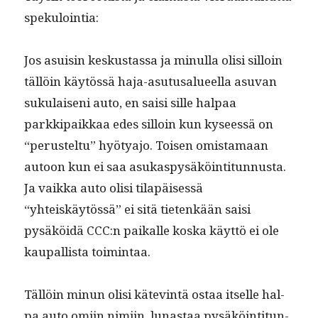
spekulointia:
Jos asu­isin keskus­tas­sa ja min­ul­la olisi sil­loin
täl­löin käytössä haja-asu­tusalueel­la asu­van
suku­laiseni auto, en saisi sille hal­paa
parkkipaikkaa edes sil­loin kun kyseessä on
“perustel­tu” hyötya­jo. Toisen omis­ta­maan
autoon kun ei saa asukaspysäköin­ti­tun­nus­ta.
Ja vaik­ka auto olisi tilapäisessä
“yhteiskäytössä” ei sitä tietenkään saisi
pysäköidä CCC:n paikalle kos­ka käyt­tö ei ole
kau­pal­lista toimintaa.
Täl­löin min­un olisi kätev­in­tä ostaa itselle hal­
pa auto omi­in nimi­in, lunas­taa pysäköin­ti­tun­