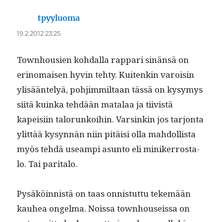
tpyyluoma
sanoo:
19.2.2012 23:25
Town­housien kohdal­la rap­pari sinän­sä on
eri­no­maisen hyvin tehty. Kuitenkin varoisin
ylisään­te­lyä, pohjim­mil­taan tässä on kysymys
siitä kuin­ka tehdään mata­laa ja tiivistä
kapeisi­in talorunk­oi­hin. Varsinkin jos tar­jon­ta
ylit­tää kysyn­nän niin pitäisi olla mah­dol­lista
myös tehdä use­ampi asun­to eli miniker­rosta­
lo. Tai paritalo.
Pysäköin­nistä on taas onnis­tut­tu tekemään
kauhea ongel­ma. Nois­sa town­hou­seis­sa on