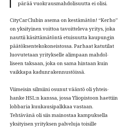
pärää vuokraus­mah­dolisu­ut­ta ei olisi.
City­Car­Clu­bin ase­ma on kestämätön! “Ker­ho”
on yksi­tyi­nen voit­toa tavoit­tel­e­va yri­tys, joka
naut­tii käsit­tämätön­tä etu­isu­ut­ta kaupun­gin
päätök­sen­tekokoneis­tossa. Parhaat katu­ti­lat
luovute­taan yri­tyk­selle alimpaan mah­dol­
liseen tak­saan, joka on sama hin­taan kuin
vaikka­pa kadunrakennustöissä.
Viimeisin silmi­i­ni osunut vään­tö oli yhteis­
hanke HSL:n kanssa, jos­sa Yliopis­toon haet­ti­in
lob­baria kuukausi­palkkaa vas­taan.
Tehtävänä oli siis main­os­taa kam­puk­sel­la
yksi­tyisen yri­tyk­sen palvelu­ja toisille