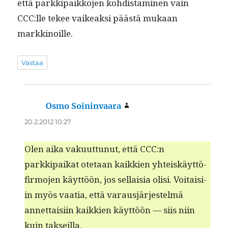
että parkkipaikko­jen kohdis­t­a­mi­nen vain
CCC:lle tekee vaikeak­si päästä mukaan
markkinoille.
Vastaa
Osmo Soininvaara
sanoo:
20.2.2012 10:27
Olen aika vaku­ut­tunut, että CCC:n
parkkipaikat ote­taan kaikkien yhteiskäyt­tö­
fir­mo­jen käyt­töön, jos sel­l­aisia olisi. Voitaisi­
in myös vaa­tia, että varausjär­jestelmä
annet­taisi­in kaikkien käyt­töön — siis niin
kuin takseilla.