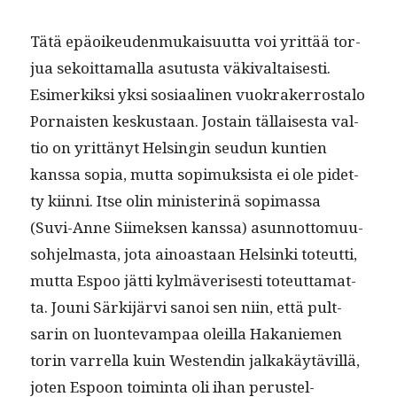
Tätä epäoikeu­den­mukaisu­ut­ta voi yrit­tää tor­
jua sekoit­ta­mal­la asu­tus­ta väki­val­tais­es­ti.
Esimerkik­si yksi sosi­aa­li­nen vuokrak­er­rosta­lo
Por­nais­ten keskus­taan. Jostain täl­lais­es­ta val­
tio on yrit­tänyt Helsin­gin seudun kun­tien
kanssa sopia, mut­ta sopimuk­sista ei ole pidet­
ty kiin­ni. Itse olin min­is­ter­inä sopi­mas­sa
(Suvi-Anne Siimek­sen kanssa) asun­not­to­muu­
so­hjel­mas­ta, jota ain­oas­taan Helsin­ki toteut­ti,
mut­ta Espoo jät­ti kylmäveris­es­ti toteut­ta­mat­
ta. Jouni Särk­i­järvi sanoi sen niin, että pult­
sarin on luon­te­vam­paa oleil­la Hakaniemen
torin var­rel­la kuin Wes­t­endin jalka­käytävil­lä,
joten Espoon toim­inta oli ihan perustel­