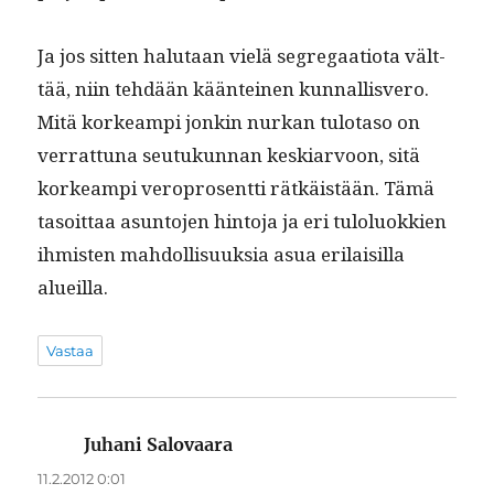
Ja jos sit­ten halu­taan vielä seg­re­gaa­tio­ta vält­
tää, niin tehdään kään­teinen kun­nal­lisvero.
Mitä korkeampi jonkin nurkan tulota­so on
ver­rat­tuna seu­tukun­nan keskiar­voon, sitä
korkeampi vero­pros­ent­ti rätkäistään. Tämä
tasoit­taa asun­to­jen hin­to­ja ja eri tulolu­okkien
ihmis­ten mah­dol­lisuuk­sia asua eri­laisil­la
alueilla.
Vastaa
Juhani Salovaara
sanoo:
11.2.2012 0:01