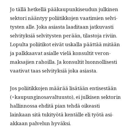
Jo täl­lä het­kel­lä pääkaupunkiseudun julki­nen
sek­tori nään­tyy poli­itikko­jen vaa­timien selvi­
tys­ten alle. Joka asi­as­ta laa­di­taan jatku­vasti
selvi­tyk­siä selvi­tys­ten perään, tilas­to­ja rivi­in.
Lop­ul­ta poli­itikot eivät uskalla päät­tää mitään
ja palkkaa­vat asialle vielä kon­sul­tit veron­
mak­sajien rahoil­la. Ja kon­sul­tit luon­nol­lis­es­ti
vaa­ti­vat taas selvi­tyk­siä joka asiasta.
Jos poli­itikko­jen määrää lisätään entis­es­tään
(=kaupungi­nosaval­tu­us­to), ei julkisen sek­torin
hallinnos­sa ehditä pian tehdä oikeasti
lainkaan sitä tuk­i­työtä ken­tälle eli työtä asi­
akkaan palvelun hyväksi.