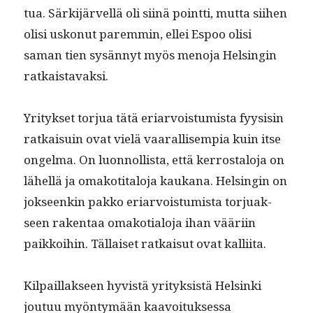
tua. Särk­i­järvel­lä oli siinä point­ti, mut­ta siihen
olisi uskonut parem­min, ellei Espoo olisi
saman tien sysän­nyt myös meno­ja Helsin­gin
ratkaistavaksi.
Yri­tyk­set tor­jua tätä eri­ar­vois­tu­mista fyy­sisin
ratkaisuin ovat vielä vaar­al­lisem­pia kuin itse
ongel­ma. On luon­nol­lista, että ker­rostalo­ja on
lähel­lä ja omakoti­talo­ja kaukana. Helsin­gin on
jok­seenkin pakko eri­ar­vois­tu­mista tor­juak­
seen rak­en­taa omako­tialo­ja ihan vääri­in
paikkoi­hin. Täl­laiset ratkaisut ovat kalliita.
Kil­pail­lak­seen hyvistä yri­tyk­sistä Helsin­ki
joutuu myön­tymään kaavoituk­ses­sa