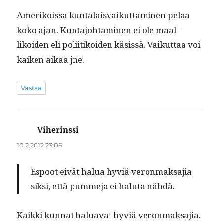
Amerikois­sa kun­ta­lais­vaikut­ta­mi­nen pelaa
koko ajan. Kun­ta­jo­ht­a­mi­nen ei ole maal­
likoiden eli poli­itikoiden käsis­sä. Vaikut­taa voi
kaiken aikaa jne.
Vastaa
Viherinssi
sanoo:
10.2.2012 23:06
Espoot eivät halua hyviä veron­mak­sajia
sik­si, että pum­me­ja ei halu­ta nähdä.
Kaik­ki kun­nat halu­a­vat hyviä veron­mak­sajia.