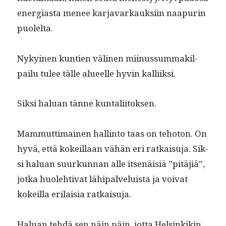
ener­gias­ta menee kar­javarkauk­si­in naa­purin
puolelta.
Nykyi­nen kun­tien väli­nen mii­nus­sum­mak­il­
pailu tulee tälle alueelle hyvin kalliiksi.
Sik­si halu­an tänne kuntaliitoksen.
Mam­mut­ti­mainen hallinto taas on teho­ton. On
hyvä, että kokeil­laan vähän eri ratkaisu­ja. Sik­
si halu­an suurkun­nan alle itsenäisiä ”pitäjiä”,
jot­ka huole­hti­vat lähipalveluista ja voivat
kokeil­la eri­laisia ratkaisuja.
Halu­an tehdä sen näin päin, jot­ta Helsinkikin