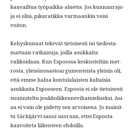
kaavail­tua työ­paik­ka-aluet­ta. Jos kun­nan­ra­jo­
ja ei olisi, pikaratik­ka var­maankin veisi
voiton.
Kehyskun­nat tekevät tietois­es­ti tai tiedosta­
mat­taan ratkaisu­ja, joil­la asukkai­ta
valikoidaan. Kun Espoos­sa keskustelti­in met­
ros­ta, yleisönosas­toar­gu­menteista yleisin oli,
että emme halua kon­tu­lalais­ten kaltaisia
asukkai­ta Espooseen. Espoo­ta ei ole tietois­es­ti
suun­nitel­tu joukkoli­iken­nevi­hamielisek­si. Asi­
aa ei vain ole pidet­ty sen arvoise­na. Jo mainit­
tu Särk­i­järvi sanoi suo­raan, ettei Espoo­ta
kaavoite­ta liiken­teen ehdoilla.