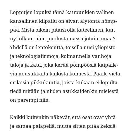
Lop­pu­jen lopuk­si tämä kaupunkien väli­nen
kansalli­nen kil­pailu on aivan älytön­tä hömp­
pää. Mis­tä oikein pitäisi olla kateelli­nen, kun
nyt ollaan näin puo­lus­ta­mas­sa jotain omaa?
Yhdel­lä on lento­kent­tä, toisel­la uusi yliopis­to
ja teknolo­giafir­mo­ja, kol­man­nel­la van­ho­ja
talo­ja ja katu, joka kerää pöm­pöösiä kaipaile­
via nousukkai­ta kaik­ista kolmes­ta. Päälle vielä
eri­laisia pikkukun­tia, joista kukaan ei lop­ul­ta
tiedä mitään ja niiden asukkaidenkin mielestä
on parem­pi niin.
Kaik­ki kuitenkin näkevät, että osat ovat yhtä
ja samaa palapeliä, mut­ta sit­ten pitää kek­siä