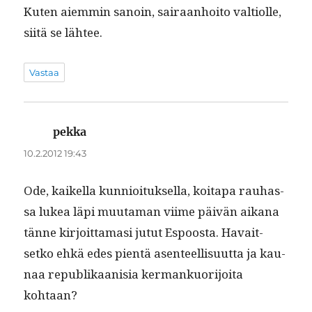
Kuten aiem­min sanoin, sairaan­hoito val­ti­olle,
siitä se lähtee.
Vastaa
pekka
sanoo:
10.2.2012 19:43
Ode, kaikel­la kun­nioituk­sel­la, koita­pa rauhas­
sa lukea läpi muu­ta­man viime päivän aikana
tänne kir­joit­ta­masi jutut Espoos­ta. Havait­
setko ehkä edes pien­tä asen­teel­lisu­ut­ta ja kau­
naa repub­likaanisia ker­mankuori­joi­ta
kohtaan?