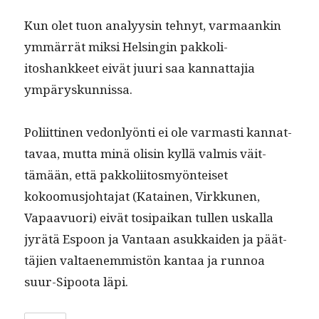
Kun olet tuon ana­lyysin tehnyt, var­maankin
ymmär­rät mik­si Helsin­gin pakkoli­
itoshankkeet eivät juuri saa kan­nat­ta­jia
ympäryskunnissa.
Poli­it­ti­nen vedonlyön­ti ei ole var­masti kan­nat­
tavaa, mut­ta minä olisin kyl­lä valmis väit­
tämään, että pakkoli­itosmyön­teiset
kokoomusjo­hta­jat (Katainen, Virkkunen,
Vapaavuori) eivät tosi­paikan tullen uskalla
jyrätä Espoon ja Van­taan asukkaiden ja päät­
täjien val­taen­em­mistön kan­taa ja run­noa
suur-Sipoo­ta läpi.