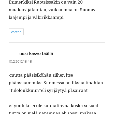
Esimerkik­si Ruot­sis­sakin on vain 20
maakäräjäkun­taa, vaik­ka maa on Suomea
laa­jem­pi ja väkirikkaampi.
Vastaa
uusi kasvo täällä
sanoo:
10.2.2012 18:48
-mut­ta pää­sisiköhän siihen itse
pääasiaan:miksi Suomes­sa on fik­sua tipah­taa
“tuloloukkuun“eli syr­jäy­tyä pl.sairaat
v:työnteko ei ole kan­nat­tavaa kos­ka sosi­aal­i­
tur­va on vielä parempaa,eli sos­su mak­saa