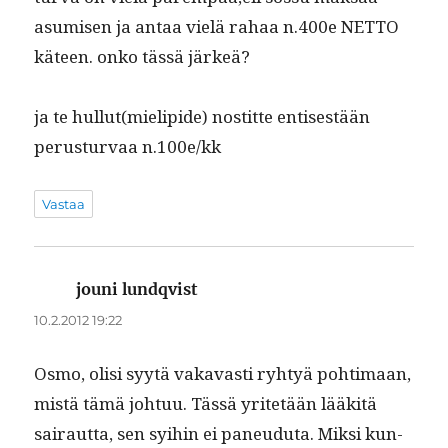
asumisen ja antaa vielä rahaa n.400e NETTO
käteen. onko tässä järkeä?
ja te hullut(mielipide) nos­titte entis­es­tään
perus­tur­vaa n.100e/kk
Vastaa
jouni lundqvist
sanoo:
10.2.2012 19:22
Osmo, olisi syytä vakavasti ryhtyä pohti­maan,
mis­tä tämä johtuu. Tässä yritetään lääk­itä
sairaut­ta, sen syi­hin ei paneudu­ta. Mik­si kun­