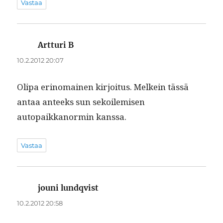
Vastaa
Artturi B
sanoo:
10.2.2012 20:07
Oli­pa eri­no­mainen kir­joi­tus. Melkein tässä
antaa anteeks sun sekoilemisen
autopaikkanormin kanssa.
Vastaa
jouni lundqvist
sanoo:
10.2.2012 20:58