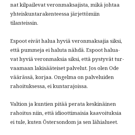
nat kil­pail­e­vat veron­mak­sajista, mikä johtaa
yhteiskun­tarak­en­teessa jär­jet­tömi­in
tilanteissin.
Espoot eivät halua hyviä veron­mak­sajia sik­si,
että pum­me­ja ei halu­ta nähdä. Espoot halu­a­
vat hyviä veron­mak­sia sik­si, että pystyvät tur­
vaa­maan lak­isääteiset palve­lut. Jos olen Ode
väärässä, kor­jaa. Ongel­ma on palvelu­iden
rahoituk­ses­sa, ei kuntarajoissa.
Val­tion ja kun­tien pitää per­a­ta keskinäi­nen
rahoi­tus niin, että idioot­ti­maisia kaavoituk­sia
ei tule, kuten Öster­son­dom ja sen lähialueet.