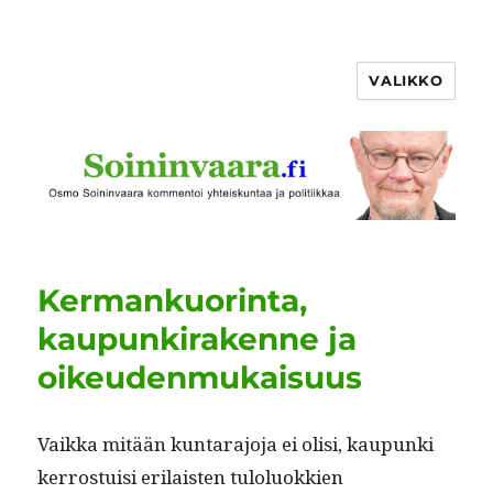
VALIKKO
Kermankuorinta,
kaupunkirakenne ja
oikeudenmukaisuus
Vaik­ka mitään kun­tara­jo­ja ei olisi, kaupun­ki
ker­ros­tu­isi eri­lais­ten tulolu­okkien