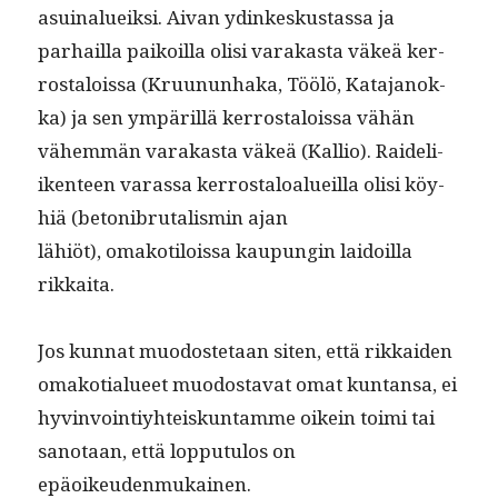
asuinalueik­si. Aivan ydinkeskus­tas­sa ja
parhail­la paikoil­la olisi varakas­ta väkeä ker­
rostalois­sa (Kru­u­nun­haka, Töölö, Kata­janok­
ka) ja sen ympäril­lä ker­rostalois­sa vähän
vähem­män varakas­ta väkeä (Kallio). Raideli­
iken­teen varas­sa ker­rostaloalueil­la olisi köy­
hiä (betoni­bru­tal­is­min ajan
lähiöt), omakotilois­sa kaupun­gin laidoil­la
rikkaita.
Jos kun­nat muo­doste­taan siten, että rikkaiden
omako­tialueet muo­dosta­vat omat kun­tansa, ei
hyv­in­voin­tiy­hteiskun­tamme oikein toi­mi tai
san­o­taan, että lop­putu­los on
epäoikeudenmukainen.