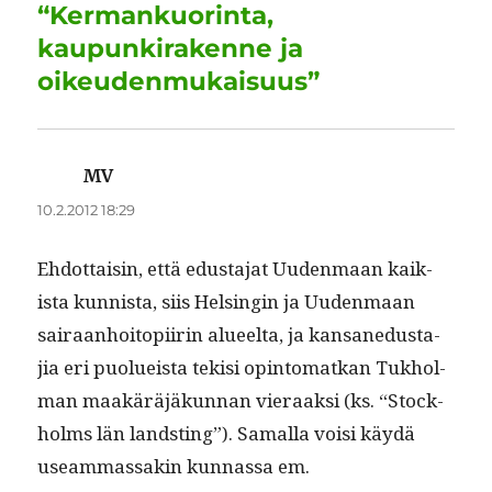
k
“Kermankuorinta,
kaupunkirakenne ja
oikeudenmukaisuus”
MV
sanoo:
10.2.2012 18:29
Ehdot­taisin, että edus­ta­jat Uuden­maan kaik­
ista kun­nista, siis Helsin­gin ja Uuden­maan
sairaan­hoitopi­irin alueelta, ja kansane­dus­ta­
jia eri puolueista tek­isi opin­tomatkan Tukhol­
man maakäräjäkun­nan vier­aak­si (ks. “Stock­
holms län land­st­ing”). Samal­la voisi käy­dä
use­am­mas­sakin kun­nas­sa em.