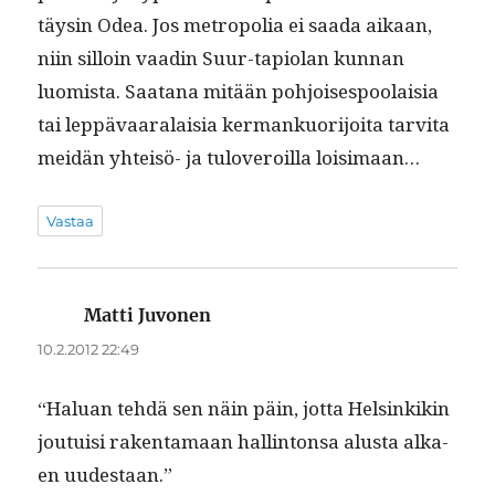
täysin Odea. Jos metropo­lia ei saa­da aikaan,
niin sil­loin vaadin Suur-tapi­olan kun­nan
luomista. Saatana mitään pohjois­espoolaisia
tai lep­pä­vaar­alaisia ker­mankuori­joi­ta tarvi­ta
mei­dän yhteisö- ja tuloveroil­la loisimaan…
Vastaa
Matti Juvonen
sanoo:
10.2.2012 22:49
“Halu­an tehdä sen näin päin, jot­ta Helsinkikin
jou­tu­isi rak­en­ta­maan hallinton­sa alus­ta alka­
en uudestaan.”