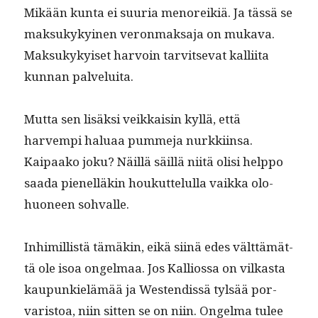
Mikään kun­ta ei suuria menor­eik­iä. Ja tässä se
mak­sukykyi­nen veron­mak­sa­ja on muka­va.
Mak­sukykyiset har­voin tarvit­se­vat kalli­ita
kun­nan palveluita.
Mut­ta sen lisäk­si veikkaisin kyl­lä, että
harvem­pi halu­aa pum­me­ja nurkki­in­sa.
Kaipaako joku? Näil­lä säil­lä niitä olisi help­po
saa­da pienel­läkin houkut­telul­la vaik­ka olo­
huoneen sohvalle.
Inhimil­listä tämäkin, eikä siinä edes vält­tämät­
tä ole isoa ongel­maa. Jos Kallios­sa on vilka­s­ta
kaupunkielämää ja Wes­t­endis­sä tyl­sää por­
varis­toa, niin sit­ten se on niin. Ongel­ma tulee