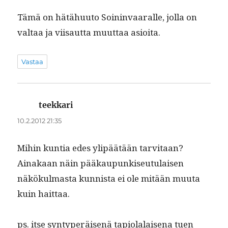
Tämä on hätähu­u­to Soin­in­vaar­alle, jol­la on
val­taa ja viisaut­ta muut­taa asioita.
Vastaa
teekkari
sanoo:
10.2.2012 21:35
Mihin kun­tia edes ylipäätään tarvi­taan?
Ainakaan näin pääkaupunkiseu­tu­laisen
näkökul­mas­ta kun­nista ei ole mitään muu­ta
kuin haittaa.
ps. itse syn­type­r­äisenä tapi­o­lalaise­na tuen