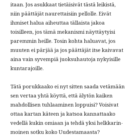
itaan. Jos asukkaat tietäi­sivät tästä leik­istä,
niin päät­täjät nau­ret­taisi­in pel­lolle. Eivät
ihmiset halua aiheut­taa täl­laista jakoa
toisilleen, jos tämä mekanis­mi näyt­täy­ty­isi
parem­min heille. Tosin koh­ta halu­a­vat, jos
muuten ei pär­jää ja jos päät­täjät itse kaiva­vat
aina vain syvem­piä juok­suhau­to­ja nyky­isille
kuntarajoille.
Tätä porukkaako ei nyt sit­ten saa­da vetämään
sen ver­taa yhtä köyt­tä, että älytön kaiken
mah­dol­lisen tuh­laami­nen lop­puisi? Voisi­vat
ottaa kar­tan käteen ja kat­soa kan­nat­taako
vedel­lä kukin omi­aan ja tehdä yksi helkkar­in­
moinen sotku koko Uud­esta­maas­ta?