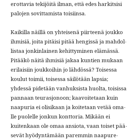
erot­tavia tek­i­jöitä ilman, että edes hark­it­sisi
palo­jen sovit­tamista toisiinsa.
Kaikil­la näil­lä on yhteisenä piir­teenä joukko
ihmisiä, joi­ta pitäisi pitää hengis­sä ja mah­dol­
lis­taa jonkin­lainen kehit­tymi­nen elämässä.
Pitääkö näitä ihmisiä jakaa kun­tien mukaan
eri­laisi­in joukkoi­hin jo lähdössä? Toises­sa
koulut toimii, toises­sa säilötään lap­sia;
yhdessä pide­tään van­huk­sista huol­ta, toi­sis­sa
pan­naan teurasjonoon; kaavoite­taan kuin
naa­puria ei olisikaan ja koite­taan vetää oma­
lle puolelle jonkun kont­to­ria. Mikään ei
kuitenkaan ole omaa ansio­ta, vaan toiset pää­
sevät hyö­dyn­tämään parem­min naa­pure­