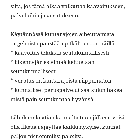
siitä, jos tämä alkaa vaikut­taa kaavoituk­seen,
palvelui­hin ja verotukseen.
Käytän­nössä kun­tara­jo­jen aiheut­tamista
ongelmista päästään pitkälti eroon näillä:
* kaavoitus tehdään seutukunnallisesti
* liiken­nejär­jestelmää kehitetään
seutukunnallisesti
* vero­tus on kun­tara­joista riippumaton
* kun­nal­liset perus­palve­lut saa kukin hakea
mis­tä päin seu­tukun­taa hyvänsä
Lähidemokra­t­ian kannal­ta tuon jäl­keen voisi
olla fik­sua räjäyt­tää kaik­ki nykyiset kun­nat
paljon pienem­mik­si paloiksi.