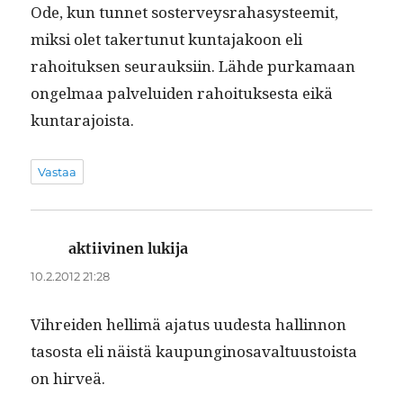
Ode, kun tun­net soster­veysra­hasys­teemit,
mik­si olet tak­er­tunut kun­ta­jakoon eli
rahoituk­sen seu­rauk­si­in. Lähde purka­maan
ongel­maa palvelu­iden rahoituk­ses­ta eikä
kuntarajoista.
Vastaa
aktiivinen lukija
sanoo:
10.2.2012 21:28
Vihrei­den hel­limä aja­tus uud­es­ta hallinnon
tasos­ta eli näistä kaupungi­nosaval­tu­us­toista
on hirveä.