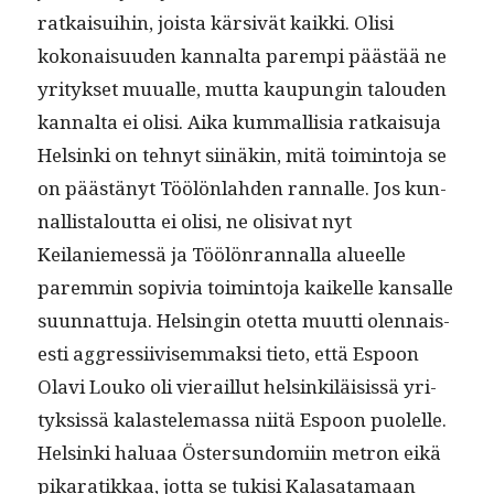
ratkaisui­hin, joista kär­sivät kaik­ki. Olisi
kokon­aisu­u­den kannal­ta parem­pi päästää ne
yri­tyk­set muualle, mut­ta kaupun­gin talouden
kannal­ta ei olisi. Aika kum­mallisia ratkaisu­ja
Helsin­ki on tehnyt siinäkin, mitä toim­into­ja se
on päästänyt Töölön­lah­den ran­nalle. Jos kun­
nal­listalout­ta ei olisi, ne oli­si­vat nyt
Keilaniemessä ja Töölön­ran­nal­la alueelle
parem­min sopivia toim­into­ja kaikelle kansalle
suun­nat­tu­ja. Helsin­gin otet­ta muut­ti olen­nais­
es­ti aggres­si­ivisem­mak­si tieto, että Espoon
Olavi Louko oli vierail­lut helsinkiläi­sis­sä yri­
tyk­sis­sä kalastele­mas­sa niitä Espoon puolelle.
Helsin­ki halu­aa Öster­sun­domi­in metron eikä
pikaratikkaa, jot­ta se tuk­isi Kalasa­ta­maan