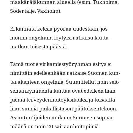
maakäräjäkun­nan alueel­la (esim. Tukhol­ma,
Södertäl­je, Vaxholm).
Ei kan­na­ta kek­siä pyörää uud­estaan, jos
moni­in ongelmi­in löy­ty­isi ratkaisu laut­ta­
matkan tois­es­ta päästä.
Tämä tuore virkami­estyöryh­män esi­tys ei
nimit­täin edelleenkään ratkaise Suomen kun­
tarak­en­teen ongelmia. Suun­nitel­lut noin seit­
semänkym­men­tä kun­taa ovat edelleen liian
pieniä ter­vey­den­hoitoyk­siköik­si ja toisaal­ta
liian suuria paikallis­ta­son päätök­sen­tekoon.
Asiantun­ti­joiden mukaan Suomeen sopi­va
määrä on noin 20 sairaan­hoitopi­ir­iä.