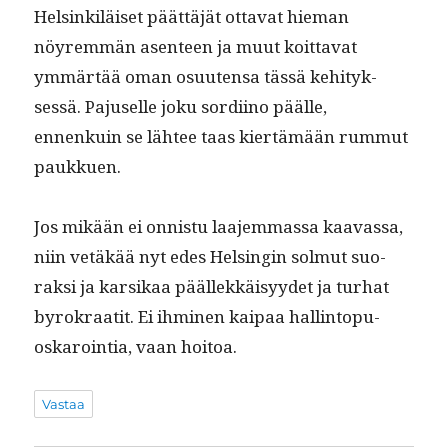
Helsinkiläiset päät­täjät otta­vat hie­man
nöyrem­män asen­teen ja muut koit­ta­vat
ymmärtää oman osuuten­sa tässä kehi­tyk­
sessä. Pajuselle joku sor­di­ino päälle,
ennenkuin se läh­tee taas kiertämään rum­mut
paukkuen.
Jos mikään ei onnis­tu laa­jem­mas­sa kaavas­sa,
niin vetäkää nyt edes Helsin­gin sol­mut suo­
rak­si ja kar­sikaa päällekkäisyy­det ja turhat
byrokraatit. Ei ihmi­nen kaipaa hallintop­u­
oskaroin­tia, vaan hoitoa.
Vastaa