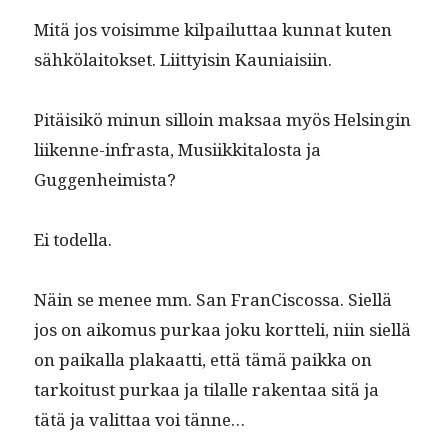
Mitä jos voisimme kil­pailut­taa kun­nat kuten
sähkölaitok­set. Liit­ty­isin Kauniaisiin.
Pitäisikö min­un sil­loin mak­saa myös Helsin­gin
liikenne-infra­s­ta, Musi­ikki­talosta ja
Guggenheimista?
Ei todel­la.
Näin se menee mm. San Fran­Cis­cos­sa. Siel­lä
jos on aiko­mus purkaa joku kort­teli, niin siel­lä
on paikalla plakaat­ti, että tämä paik­ka on
tarkoi­tust purkaa ja tilalle rak­en­taa sitä ja
tätä ja valit­taa voi tänne…