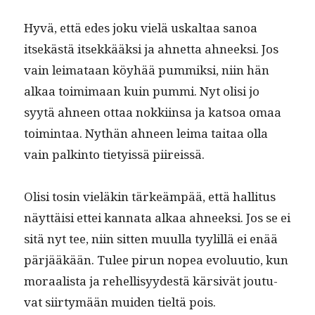
Hyvä, että edes joku vielä uskaltaa sanoa
itsekästä itsekkääk­si ja ahnet­ta ahneek­si. Jos
vain leimataan köy­hää pum­mik­si, niin hän
alkaa toim­i­maan kuin pum­mi. Nyt olisi jo
syytä ahneen ottaa nokki­in­sa ja kat­soa omaa
toim­intaa. Nythän ahneen leima taitaa olla
vain palk­in­to tietyis­sä piireissä.
Olisi tosin vieläkin tärkeäm­pää, että hal­li­tus
näyt­täisi ettei kan­na­ta alkaa ahneek­si. Jos se ei
sitä nyt tee, niin sit­ten muul­la tyylil­lä ei enää
pär­jääkään. Tulee pirun nopea evoluu­tio, kun
moraal­ista ja rehellisyy­destä kär­sivät joutu­
vat siir­tymään muiden tieltä pois.