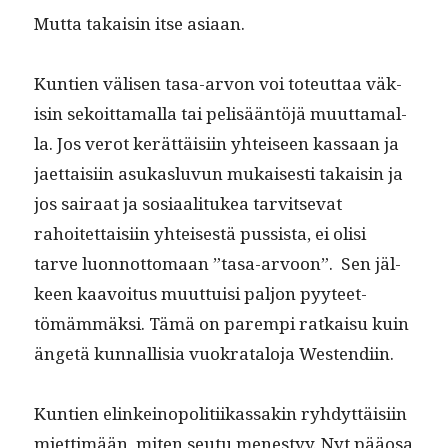
Mut­ta takaisin itse asiaan.
Kun­tien välisen tasa-arvon voi toteut­taa väk­
isin sekoit­ta­mal­la tai pelisään­töjä muut­ta­mal­
la. Jos verot kerät­täisi­in yhteiseen kas­saan ja
jaet­taisi­in asukaslu­vun mukaises­ti takaisin ja
jos sairaat ja sosi­aal­i­tukea tarvit­se­vat
rahoitet­taisi­in yhteis­es­tä pus­sista, ei olisi
tarve luon­not­tomaan ”tasa-arvoon”. Sen jäl­
keen kaavoitus muut­tuisi paljon pyy­teet­
tömäm­mäk­si. Tämä on parem­pi ratkaisu kuin
ängetä kun­nal­lisia vuokrat­alo­ja Westendiin.
Kun­tien elinkei­nop­o­li­ti­ikas­sakin ryhdyt­täisi­in
miet­timään, miten seu­tu men­estyy. Nyt pääosa