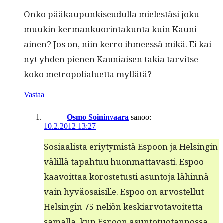
Onko pääkaupunkiseudul­la mielestäsi joku
muukin ker­mankuor­in­takun­ta kuin Kau­ni­
ainen? Jos on, niin ker­ro ihmeessä mikä. Ei kai
nyt yhden pienen Kau­ni­aisen takia tarvitse
koko metropo­lialuet­ta myllätä?
Vastaa
Osmo Soininvaara
sanoo:
10.2.2012 13:27
Sosi­aal­ista eriy­tymistä Espoon ja Helsin­gin
välil­lä tapah­tuu huon­mat­tavasti. Espoo
kaavoit­taa koroste­tusti asun­to­ja lähin­nä
vain hyväo­saisille. Espoo on arvostel­lut
Helsin­gin 75 neliön keskiar­votavoitet­ta
samal­la, kun Espoon asun­to­tuotan­nos­sa