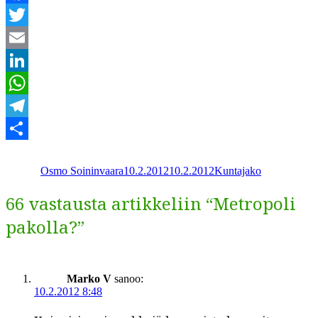
Facebook
Twitter
Email
LinkedIn
WhatsApp
Telegram
Kirjoittaja
Julkaistu
Kategoriat
Share
Osmo Soininvaara
10.2.2012
10.2.2012
Kuntajako
66 vastausta artikkeliin “Metropoli
pakolla?”
Marko V
sanoo:
10.2.2012 8:48