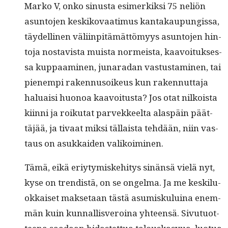
Marko V, onko sinus­ta esimerkik­si 75 neliön
asun­to­jen keskiko­vaa­timus kan­takaupungis­sa,
täy­delli­nen väli­in­pitämät­tömyys asun­to­jen hin­
to­ja nos­tavista muista normeista, kaavoituk­ses­
sa kup­paami­nen, junaradan vas­tus­t­a­mi­nen, tai
pienem­pi raken­nu­soikeus kun raken­nut­ta­ja
halu­aisi huonoa kaavoitus­ta? Jos otat nilkoista
kiin­ni ja roiku­tat parvek­keelta alaspäin päät­
täjää, ja tivaat mik­si täl­laista tehdään, niin vas­
taus on asukkaiden valikoiminen.
Tämä, eikä eriy­tymiske­hi­tys sinän­sä vielä nyt,
kyse on trendis­tä, on se ongel­ma. Ja me keskilu­
okkaiset mak­se­taan tästä asumisku­luina enem­
män kuin kun­nal­lisveroina yhteen­sä. Sivu­tuot­