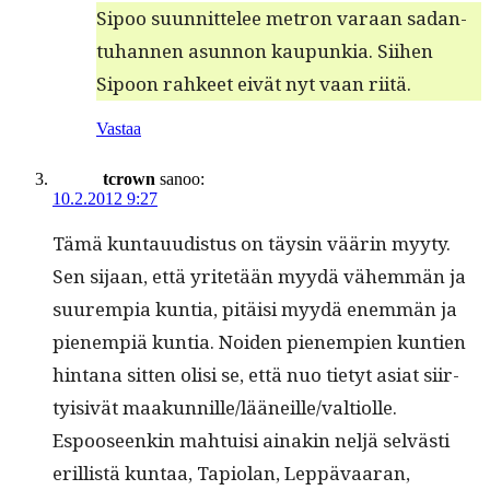
Sipoo suun­nit­telee metron varaan sadan­
tuhan­nen asun­non kaupunkia. Siihen
Sipoon rah­keet eivät nyt vaan riitä.
Vastaa
tcrown
sanoo:
10.2.2012 9:27
Tämä kun­tau­ud­is­tus on täysin väärin myy­ty.
Sen sijaan, että yritetään myy­dä vähem­män ja
suurem­pia kun­tia, pitäisi myy­dä enem­män ja
pienem­piä kun­tia. Noiden pienem­pi­en kun­tien
hin­tana sit­ten olisi se, että nuo tietyt asi­at siir­
ty­i­sivät maakunnille/lääneille/valtiolle.
Espooseenkin mah­tu­isi ainakin neljä selvästi
eril­listä kun­taa, Tapi­olan, Lep­pä­vaaran,