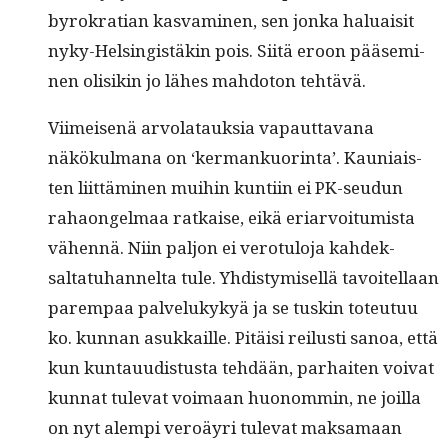
byrokra­t­ian kas­vami­nen, sen jon­ka halu­aisit
nyky-Helsingistäkin pois. Siitä eroon pääsem­i­
nen olisikin jo läh­es mah­do­ton tehtävä.
Viimeisenä arvolatauk­sia vapaut­ta­vana
näkökul­mana on ‘ker­mankuor­in­ta’. Kau­ni­ais­
ten liit­tämi­nen mui­hin kun­ti­in ei PK-seudun
rahaon­gel­maa ratkaise, eikä eri­ar­voitu­mista
vähen­nä. Niin paljon ei vero­tu­lo­ja kahdek­
saltatuhan­nelta tule. Yhdis­tymisel­lä tavoitel­laan
parem­paa palvelukykyä ja se tuskin toteu­tuu
ko. kun­nan asukkaille. Pitäisi reilusti sanoa, että
kun kun­tau­ud­is­tus­ta tehdään, parhait­en voivat
kun­nat tule­vat voimaan huonom­min, ne joil­la
on nyt alem­pi veroäyri tule­vat mak­samaan