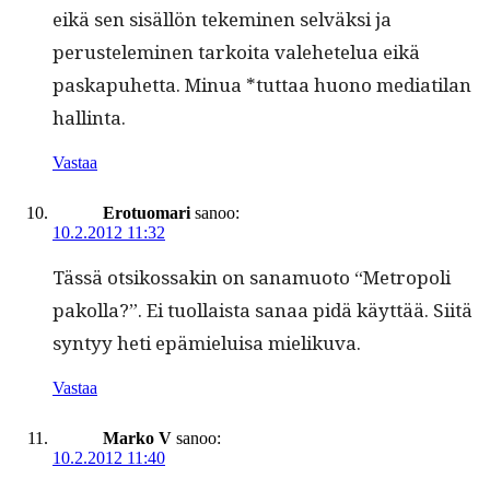
eikä sen sisäl­lön tekem­i­nen selväk­si ja
perustelem­i­nen tarkoi­ta vale­hetelua eikä
paska­puhet­ta. Min­ua *tut­taa huono medi­ati­lan
hallinta.
Vastaa
Erotuomari
sanoo:
10.2.2012 11:32
Tässä otsikos­sakin on sana­muo­to “Metropoli
pakol­la?”. Ei tuol­laista sanaa pidä käyt­tää. Siitä
syn­tyy heti epämieluisa mielikuva.
Vastaa
Marko V
sanoo:
10.2.2012 11:40