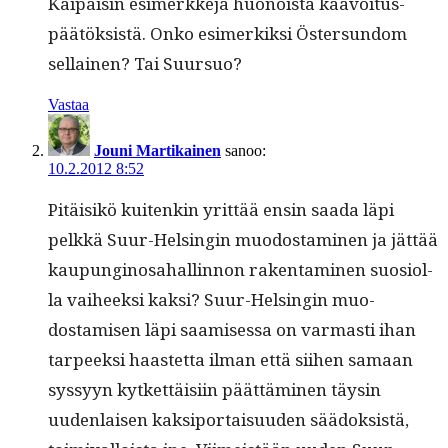
Kaipaisin esimerkke­jä huonoista kaavoitus­
päätök­sistä. Onko esimerkik­si Öster­sun­dom
sel­l­ainen? Tai Suursuo?
Vastaa
Jouni Martikainen
sanoo:
10.2.2012 8:52
Pitäisikö kuitenkin yrit­tää ensin saa­da läpi
pelkkä Suur-Helsin­gin muo­dost­a­mi­nen ja jät­tää
kaupungi­nosa­hallinnon rak­en­t­a­mi­nen suo­si­ol­
la vai­heek­si kak­si? Suur-Helsin­gin muo­
dostamisen läpi saamises­sa on var­masti ihan
tarpeek­si haastet­ta ilman että siihen samaan
syssyyn kytket­täisi­in päät­tämi­nen täysin
uuden­laisen kak­si­por­taisu­u­den sää­dok­sistä,