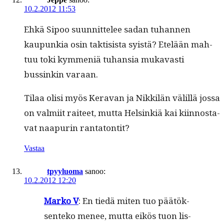
10.2.2012 11:53
Ehkä Sipoo suun­nit­telee sadan tuhan­nen
kaupunkia osin tak­ti­sista syistä? Etelään mah­
tuu toki kym­meniä tuhan­sia mukavasti
bussinkin varaan.
Tilaa olisi myös Ker­a­van ja Nikkilän välil­lä jos­sa
on valmi­it raiteet, mut­ta Helsinkiä kai kiin­nos­ta­
vat naa­purin rantatontit?
Vastaa
tpyyluoma
sanoo:
10.2.2012 12:20
Marko V
: En tiedä miten tuo päätök­
sen­teko menee, mut­ta eikös tuon lis­