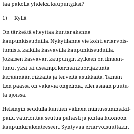
tää pakol­la yhdek­si kaupungiksi?
1) Kyl­lä
On tärkeätä eheyt­tää kun­tarakenne
kaupunkiseuduil­la. Nykyti­lanne vie kohti eri­ar­vois­
tu­mista kaikil­la kas­vav­il­la kaupunkiseuduil­la.
Jokaisen kas­va­van kaupun­gin kyl­keen on ilmaan­
tunut yksi tai use­ampi ker­mankuori­jakun­ta
keräämään rikkai­ta ja ter­veitä asukkai­ta. Tämän
tien päässä on vakavia ongelmia, ellei asi­aan puu­tu­
ta ajoissa.
Helsin­gin seudul­la kun­tien väli­nen mii­nus­sum­mak­il­
pailu vau­ri­oit­taa seu­tua pahasti ja johtaa huonoon
kaupunki­rak­en­teeseen. Syn­tyvää eri­ar­voisu­ut­takin