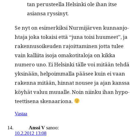
tan perus­teel­la Helsin­ki ole ihan itse
asiansa ryssinyt.
Se nyt on esimerkik­si Nur­mi­jär­ven kun­nan­jo­
hta­ja joka tokaisi että “juna toisi huumeet”, ja
raken­nu­soikeu­den rajoit­ta­mi­nen jot­ta tulee
vain kalli­ita iso­ja omakoti­talo­ja on kik­ka
numero uno. Ei Helsin­ki tälle voi mitään tehdä
yksinään, helpoim­mal­la pääsee kuin ei vaan
raken­na mitään, hin­nat nousee ja ajan kanssa
köy­hät val­uu muualle. Noin niinku ihan hypo­
teet­tise­na skenaariona.
Vastaa
Anssi V
sanoo:
10.2.2012 13:08