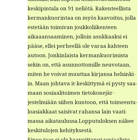
keskip­in­ta­la on 91 neliötä. Rak­en­teel­lista
ker­mankuor­in­taa on myös kaavoitus, jol­la
estetään toimi­van joukkoli­iken­teen
aikaaansaami­nen, jol­loin asukkaak­si ei
pääse, ellei per­heel­lä ole varaa kah­teen
autoon. Jonkin­laista ker­mankuorim­ista
sekin on, että asun­not­tomille neu­votaan,
miten he voivat muut­taa kir­jansa helsinki­
in. Maan johta­va it-keskit­tymä ei pysty saa­
maan sosi­aal­i­toimen tietokone­jär­
jestelmiään siihen kun­toon, että toimeen­tu­
loasi­akkaat saisi­vat rahansa lain vaa­ti­
mas­sa aikataulussa.Lopputuloksen näkee
keski­t­u­lo­jen kehityksestä.
Sipoo taas ei ole kaavoit­tanut sosi­aal­ista