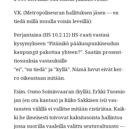
V.K. (Metrop­o­liseu­ran hal­li­tuk­sen jäsen — en
tiedä mil­lä muul­la voisin leveillä):
Per­jan­taina (HS 10.2.12) HS-raati vas­tasi
kysymyk­seen “Pitäisikö pääkaupunkiseudun
kaupun­git pakot­taa yhteen?”. Saati­in pros­ent­
tio­suuk­sia vastauksille
”ei”, ”en tiedä” ja ”kyl­lä”. Nämä luvut eivät ker­
ro oikeas­t­aan mitään.
Esim. Osmo Soin­in­vaaran (kyl­lä), Erk­ki Tuomio­
jan (en ota kan­taa) ja Riiko Sakkisen (ei) vas­
tausten välil­lä ei val­litse mitään ris­tiri­itaa. Kaik­
ki he ilmeis­es­ti toivo­vat kak­si­ta­soista hallintoa
jos­sa suo­ril­la vaaleil­la valit­tu seu­tu­val­tu­us­to —