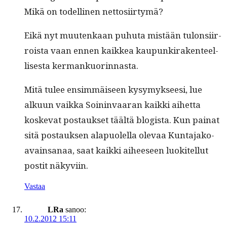
Mikä on todel­li­nen nettosiirtymä?
Eikä nyt muutenkaan puhuta mis­tään tulon­si­ir­
roista vaan ennen kaikkea kaupunki­rak­en­teel­
lis­es­ta kermankuorinnasta.
Mitä tulee ensim­mäiseen kysymyk­seesi, lue
alku­un vaik­ka Soin­in­vaaran kaik­ki aihet­ta
koske­vat postauk­set täältä blo­gista. Kun painat
sitä postauk­sen ala­puolel­la ole­vaa Kun­ta­jako-
avain­sanaa, saat kaik­ki aiheeseen luokitel­lut
pos­tit näkyviin.
Vastaa
LRa
sanoo:
10.2.2012 15:11