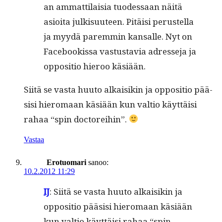
an ammat­ti­laisia tuodessaan näitä
asioi­ta julk­isu­u­teen. Pitäisi perustel­la
ja myy­dä parem­min kansalle. Nyt on
Face­bookissa vas­tus­tavia adresse­ja ja
oppo­si­tio hieroo käsiään.
Siitä se vas­ta huu­to alka­isikin ja oppo­si­tio pää­
sisi hiero­maan käsiään kun val­tio käyt­täisi
rahaa “spin doctoreihin”.
Vastaa
Erotuomari
sanoo:
10.2.2012 11:29
IJ
: Siitä se vas­ta huu­to alka­isikin ja
oppo­si­tio pää­sisi hiero­maan käsiään
kun val­tio käyt­täisi rahaa “spin