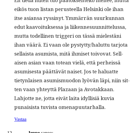
En tiedä miten tuo päätök­sen­teko menee, mut­ta
eikös tuon lis­tan perus­teel­la Helsin­ki ole ihan
itse asiansa ryssinyt. Ymmär­rän suurkun­nan
edut kaavoituk­ses­sa ja liiken­nesu­un­nit­telus­sa,
mut­ta todel­li­nen trig­geri on tässä mielestäni
ihan väärä. Ei vaan ole pystytty/haluttu tar­jo­ta
sel­l­aista asum­ista, mitä ihmiset toivo­vat. Sel­l­
aisen asian vaan totean vielä, että per­heis­sä
asumis­es­ta päät­tävät naiset. Jos te halu­at­te
tietyn­laisen asum­is­muodon lyövän läpi, niin sit­
ten vaan yhteyt­tä Plaza­an ja Avotakkaan.
Lahjotte ne, jot­ta eivät lai­ta idyl­lisiä kuvia
punai­sista tuvista omenapuutarhalla.
Vastaa
Jeppe
sanoo: