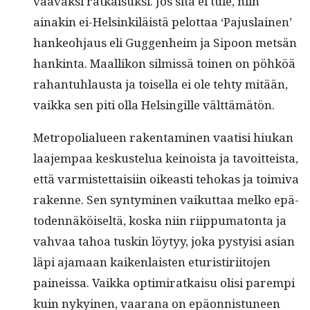
vaavak­si ratkaisuk­si. Jos sitä ei tule, niin
ainakin ei-Helsinkiläistä pelot­taa ‘Pajus­lainen’
han­keo­h­jaus eli Guggen­heim ja Sipoon met­sän
han­k­in­ta. Maal­likon silmis­sä toinen on pöhköä
rahan­tuh­laus­ta ja toisel­la ei ole tehty mitään,
vaik­ka sen piti olla Helsingille välttämätön.
Metropo­lialueen rak­en­t­a­mi­nen vaatisi hiukan
laa­jem­paa keskustelua keinoista ja tavoit­teista,
että varmis­tet­taisi­in oikeasti tehokas ja toimi­va
rakenne. Sen syn­tymi­nen vaikut­taa melko epä­
to­den­näköiseltä, kos­ka niin riip­puma­ton­ta ja
vah­vaa tahoa tuskin löy­tyy, joka pysty­isi asian
läpi aja­maan kaiken­lais­ten etur­i­s­tiri­ito­jen
paineis­sa. Vaik­ka opti­mi­ratkaisu olisi parem­pi
kuin nykyi­nen, vaarana on epäon­nis­tuneen