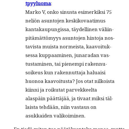
tpyy­lu­o­ma
:
Marko V, onko sinus­ta esimerkik­si 75
neliön asun­to­jen keskiko­vaa­timus
kan­takaupungis­sa, täy­delli­nen väli­in­
pitämät­tömyys asun­to­jen hin­to­ja nos­
tavista muista normeista, kaavoituk­
ses­sa kup­paami­nen, junaradan vas­
tus­t­a­mi­nen, tai pienem­pi raken­nu­
soikeus kun raken­nut­ta­ja halu­aisi
huonoa kaavoitus­ta? Jos otat nilkoista
kiin­ni ja roiku­tat parvek­keelta
alaspäin päät­täjää, ja tivaat mik­si täl­
laista tehdään, niin vas­taus on
asukkaiden valikoiminen.