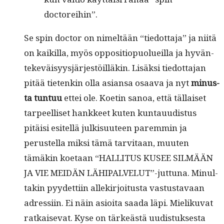
doctoreihin”.
Se spin doc­tor on nimeltään “tiedot­ta­ja” ja niitä
on kaikil­la, myös oppo­si­tiop­uolueil­la ja hyvän­
tekeväisyysjär­jestöil­läkin. Lisäk­si tiedot­ta­jan
pitää tietenkin olla asiansa osaa­va ja nyt
minus­
ta tun­tuu
ettei ole. Koetin sanoa, että täl­laiset
tarpeel­liset han­kkeet kuten kun­tau­ud­is­tus
pitäisi esitel­lä julk­isu­u­teen parem­min ja
perustel­la mik­si tämä tarvi­taan, muuten
tämäkin koetaan “HALLITUS KUSEE SILMÄÄN
JA VIE MEIDÄN LÄHIPALVELUT”-juttuna. Min­ul­
takin pyy­det­ti­in allekir­joi­tus­ta vas­tus­tavaan
adres­si­in. Ei näin asioi­ta saa­da läpi. Mieliku­vat
ratkai­se­vat. Kyse on tärkeästä uud­is­tuk­ses­ta