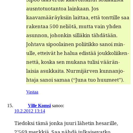
aus­nto­tuotan­toa lainkaan. Jos
kaavamääräyk­si­in lait­taa, että tont­tille saa
rak­en­taa 500 neliötä, mut­ta vain yhden
asun­non, johonkin sil­läkin tähdätään.
Johta­va sipoolainen poli­itikko sanoi min­
ulle, etteivät he halua edis­tää joukkoli­iken­
net­tä, kos­ka sen mukana tulisi väärän­
laisia asukkai­ta. Nur­mi­jär­ven kun­nan­jo­
hta­ja sanoi samaa (“Juna tuo huumeet”).
Vastaa
Ville Komsi
sanoo:
10.2.2012 13:14
Tiedok­si tämä jon­ka juuri lähetin hesar­ille,
2’569 merkkiä. Saa nähdä julkaisevatko.