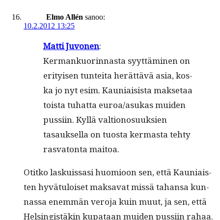
Elmo Allén
sanoo:
10.2.2012 13:25
Mat­ti Juvo­nen
:
Ker­mankuorin­nas­ta syyt­tämi­nen on
eri­tyisen tun­tei­ta herät­tävä asia, kos­
ka jo nyt esim. Kau­ni­ai­sista mak­se­taa
toista tuhat­ta euroa/asukas muiden
pus­si­in. Kyl­lä val­tiono­suuk­sien
tasauk­sel­la on tuos­ta ker­mas­ta tehty
ras­va­ton­ta maitoa.
Otitko laskuis­sasi huomioon sen, että Kau­ni­ais­
ten hyvä­tu­loiset mak­sa­vat mis­sä tahansa kun­
nas­sa enem­män vero­ja kuin muut, ja sen, että
Helsingistäkin kupataan muiden pus­si­in rahaa.