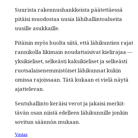
Suurista raken­nushankkeista päätet­täessä
pitäisi muo­dostaa uusia lähi­hallintoaluei­ta
uusille asukkaille.
Pitäisin myös huol­ta siitä, että lähikun­tien rajat
ran­nikol­la liki­main nou­dat­taisi­vat kieli­ra­jaa —
yksikieliset, selkeästi kak­sikieliset ja selkeästi
ruot­salaisen­em­mistöiset lähikun­nat kukin
omis­sa rajois­saan. Tätä kukaan ei vielä näytä
ajattelevan.
Seu­tuhallinto keräisi verot ja jakaisi merkit­
tävän osan niistä edelleen lähikun­nille jonkin
sovi­tun sään­nön mukaan.
Vastaa