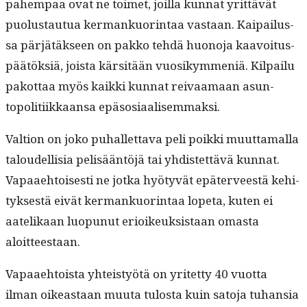
pahempaa ovat ne toimet, joil­la kun­nat yrit­tävät
puo­lus­tau­tua ker­mankuor­in­taa vas­taan. Kaipailus­
sa pär­jätäk­seen on pakko tehdä huono­ja kaavoitus­
päätök­siä, joista kär­sitään vuosikym­meniä. Kil­pailu
pakot­taa myös kaik­ki kun­nat reivaa­maan asun­
topoli­ti­ikkaansa epäsosiaalisemmaksi.
Val­tion on joko puhal­let­ta­va peli poik­ki muut­ta­mal­la
taloudel­lisia pelisään­töjä tai yhdis­tet­tävä kun­nat.
Vapaae­htois­es­ti ne jot­ka hyö­tyvät epäter­veestä kehi­
tyk­ses­tä eivät ker­mankuor­in­taa lope­ta, kuten ei
aate­likaan luop­unut eri­oikeuk­sis­taan omas­ta
aloitteestaan.
Vapaae­htoista yhteistyötä on yritet­ty 40 vuot­ta
ilman oikeas­t­aan muu­ta tulosta kuin sato­ja tuhan­sia