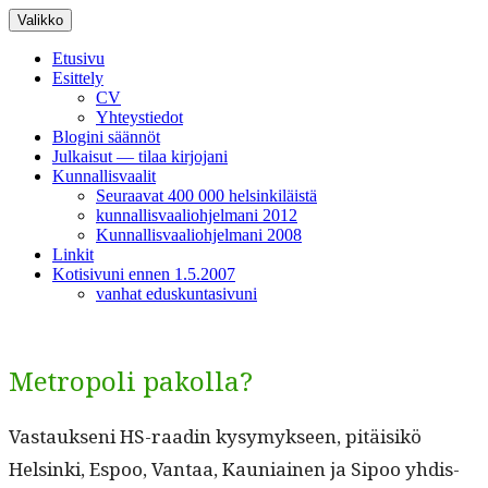
Siirry
Valikko
sisältöön
Etusivu
Esittely
CV
Yhteystiedot
Blogini säännöt
Julkaisut — tilaa kirjojani
Kunnallisvaalit
Seuraavat 400 000 helsinkiläistä
kunnallisvaaliohjelmani 2012
Kunnallisvaaliohjelmani 2008
Linkit
Kotisivuni ennen 1.5.2007
vanhat eduskuntasivuni
Metropoli pakolla?
Vas­tauk­seni HS-raadin kysymyk­seen, pitäisikö
Helsin­ki, Espoo, Van­taa, Kau­ni­ainen ja Sipoo yhdis­