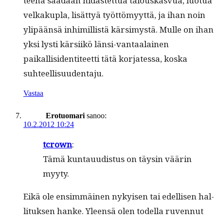
teena saadaan hidastet­tua talouskasvua, luo­tua
velka­ku­pla, lisät­tyä työt­tömyyt­tä, ja ihan noin
ylipään­sä inhimil­listä kär­simys­tä. Mulle on ihan
yksi lysti kär­si­ikö län­si-van­taalainen
paikallisiden­ti­teet­ti tätä kor­jates­sa, kos­ka
suhteellisuudentaju.
Vastaa
Erotuomari
sanoo:
10.2.2012 10:24
tcrown
:
Tämä kun­tau­ud­is­tus on täysin väärin
myyty.
Eikä ole ensim­mäi­nen nykyisen tai edel­lisen hal­
li­tuk­sen han­ke. Yleen­sä olen todel­la ruven­nut