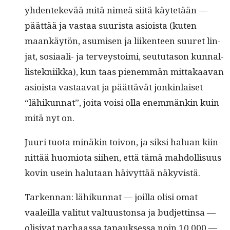
yhden­tekevää mitä nimeä siitä käytetään —
päät­tää ja vas­taa suurista asioista (kuten
maankäytön, asumisen ja liiken­teen suuret lin­
jat, sosi­aali- ja ter­veystoi­mi, seu­tu­ta­son kun­nal­
lis­tekni­ik­ka), kun taas pienem­män mit­takaa­van
asioista vas­taa­vat ja päät­tävät jonkin­laiset
“lähikun­nat”, joi­ta voisi olla enem­mänkin kuin
mitä nyt on.
Juuri tuo­ta minäkin toivon, ja sik­si halu­an kiin­
nit­tää huomio­ta siihen, että tämä mah­dol­lisu­us
kovin usein halu­taan häivyt­tää näkyvistä.
Tarken­nan: lähikun­nat — joil­la olisi omat
vaaleil­la val­i­tut val­tu­us­ton­sa ja bud­jet­tin­sa —
oli­si­vat parhaas­sa tapauk­ses­sa noin 10 000 —