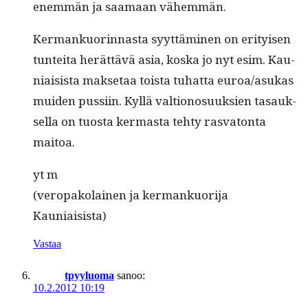
enem­män ja saa­maan vähemmän.
Ker­mankuorin­nas­ta syyt­tämi­nen on eri­tyisen
tun­tei­ta herät­tävä asia, kos­ka jo nyt esim. Kau­
ni­ai­sista mak­se­taa toista tuhat­ta euroa/asukas
muiden pus­si­in. Kyl­lä val­tiono­suuk­sien tasauk­
sel­la on tuos­ta ker­mas­ta tehty ras­va­ton­ta
maitoa.
yt m
(veropako­lainen ja ker­mankuori­ja
Kauniaisista)
Vastaa
tpyyluoma
sanoo:
10.2.2012 10:19