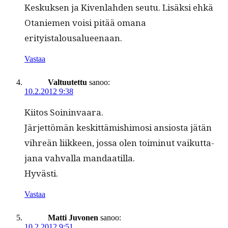
Keskuk­sen ja Kiven­lah­den seu­tu. Lisäk­si ehkä
Otaniemen voisi pitää omana
erityistalousalueenaan.
Vastaa
Valtuutettu
sanoo:
10.2.2012 9:38
Kiitos Soin­in­vaara.
Jär­jet­tömän keskit­tämishi­mosi ansios­ta jätän
vihreän liik­keen, jos­sa olen toimin­ut vaikut­ta­
jana vah­val­la mandaatilla.
Hyvästi.
Vastaa
Matti Juvonen
sanoo:
10.2.2012 9:51