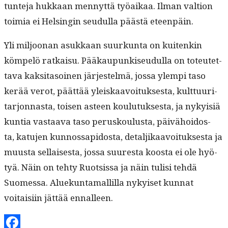
tun­te­ja hukkaan men­nyt­tä työaikaa. Ilman val­tion
toimia ei Helsin­gin seudul­la päästä eteenpäin.
Yli miljoo­nan asukkaan suurkun­ta on kuitenkin
köm­pelö ratkaisu. Pääkaupunkiseudul­la on toteutet­
ta­va kak­si­ta­soinen jär­jestelmä, jos­sa ylem­pi taso
kerää verot, päät­tää yleiskaavoituk­ses­ta, kult­tuu­ri­
tar­jon­nas­ta, toisen asteen koulu­tuk­ses­ta, ja nyky­isiä
kun­tia vas­taa­va taso perusk­oulus­ta, päivähoi­dos­
ta, katu­jen kun­nos­s­api­dos­ta, detaljikaavoituk­ses­ta ja
muus­ta sel­l­ais­es­ta, jos­sa suures­ta koos­ta ei ole hyö­
tyä. Näin on tehty Ruot­sis­sa ja näin tulisi tehdä
Suomes­sa. Aluekun­ta­mallil­la nykyiset kun­nat
voitaisi­in jät­tää ennalleen.