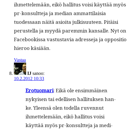
ihmettelemään, eikö hal­li­tus voisi käyt­tää myös
pr-kon­sult­te­ja ja medi­an ammat­ti­laisia
tuodessaan näitä asioi­ta julk­isu­u­teen. Pitäisi
perustel­la ja myy­dä parem­min kansalle. Nyt on
Face­bookissa vas­tus­tavia adresse­ja ja oppo­si­tio
hieroo käsiään.
Vastaa
IJ
sanoo:
10.2.2012 10:33
Ero­tuo­mari
: Eikä ole ensim­mäi­nen
nykyisen tai edel­lisen hal­li­tuk­sen han­
ke. Yleen­sä olen todel­la ruven­nut
ihmettelemään, eikö hal­li­tus voisi
käyt­tää myös pr-kon­sult­te­ja ja medi­