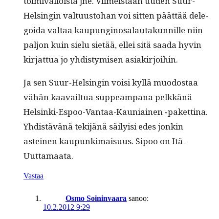
toimi­val­loista jne. Viimeistään uuden Suur-
Helsin­gin val­tu­us­to­han voi sit­ten päät­tää dele­
goi­da val­taa kaupungi­nos­alau­takun­nille niin
paljon kuin sielu sietää, ellei sitä saa­da hyvin
kir­jat­tua jo yhdis­tymisen asiakirjoihin.
Ja sen Suur-Helsin­gin voisi kyl­lä muo­dostaa
vähän kaavail­tua sup­peam­pana pelkkänä
Helsin­ki-Espoo-Van­taa-Kau­ni­ainen ‑paket­ti­na.
Yhdis­tävänä tek­i­jänä säi­ly­isi edes jonkin
asteinen kaupunki­maisu­us. Sipoo on Itä-
Uuttamaata.
Vastaa
Osmo Soininvaara
sanoo:
10.2.2012 9:29