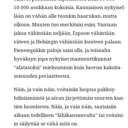
50 000 asukkaan kokoisia. Kau­ni­ainen nykyisel­
lään on vähän alle tuonkin haarukan, mut­ta
olkoon. Muuten tuo merk­it­sisi esim. Van­taan
jakoa vähin­tään neljään, Espoon vähin­tään
viiteen ja Helsin­gin vähin­tään kuu­teen palaan.
Pienem­piäkin palo­ja saisi olla, ja toisaal­ta
hyväksyn jopa nykyiset mam­mut­tikun­nat
“alata­sok­si” mielu­um­min kuin luovun kak­si­ta­
soisu­u­den periaatteesta.
Näin, ja vain näin, voitaisi­in luop­ua pakkoy­
hdis­tämi­sistä ja aivan jär­jet­tömän suurten kun­
tien luomis­es­ta. Näin, ja vain näin, saataisi­in
aikaan todel­li­nen “lähikansan­val­ta” tai voitaisi­
in säi­lyt­tää se vähä mitä on.