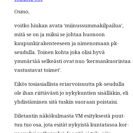
Osmo,
voitko hiukan ava­ta ‘mii­nus­sum­mak­il­pailua’,
mitä se on ja mik­si se johtaa huonoon
kaupunki­rak­en­teeseen ja nimeno­maan pk-
seudul­la. Toinen koh­ta joka olisi hyvä
ymmärtää selkeästi ovat nuo ‘ker­mankuor­in­taa
vas­tus­ta­vat toimet’.
Eikös tosi­asial­lista eri­ar­voisu­ut­ta pk-seudul­la
ole ihan riit­tävästi jo nykykun­tien sisäl­läkin, eli
yhdis­tämi­nen sitä tuskin suo­raan poistaisi.
Dile­tan­tin näkökul­mas­ta VM esi­tyk­ses­tä puut­
tuu tuo osa, jota esität nyky­istä kun­tata­soa kor­