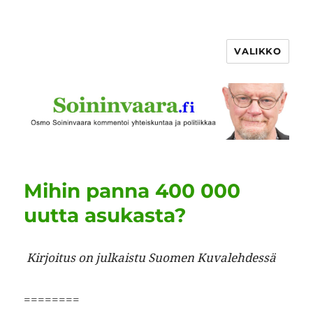
VALIKKO
Mihin panna 400 000
uutta asukasta?
Kir­joi­tus on julka­istu Suomen Kuvalehdessä
========