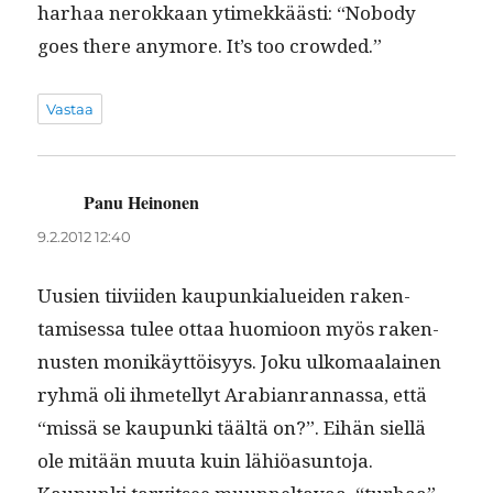
harhaa nerokkaan ytimekkäästi: “Nobody
goes there any­more. It’s too crowded.”
Vastaa
Panu Heinonen
sanoo:
9.2.2012 12:40
Uusien tiivi­iden kaupunkialuei­den rak­en­
tamises­sa tulee ottaa huomioon myös raken­
nusten monikäyt­töisyys. Joku ulko­maalainen
ryh­mä oli ihme­tel­lyt Ara­bi­an­ran­nas­sa, että
“mis­sä se kaupun­ki täältä on?”. Eihän siel­lä
ole mitään muu­ta kuin lähiöasuntoja.