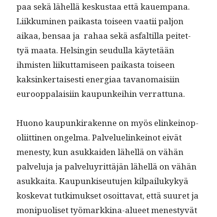
paa sekä lähel­lä keskus­taa että kauem­pana.
Liikku­mi­nen paikas­ta toiseen vaatii paljon
aikaa, ben­saa ja rahaa sekä asfaltil­la peit­et­
tyä maa­ta. Helsin­gin seudul­la käytetään
ihmis­ten liikut­tamiseen paikas­ta toiseen
kaksinker­tais­es­ti ener­giaa tavanomaisi­in
euroop­palaisi­in kaupunkei­hin verrattuna.
Huono kaupunki­rakenne on myös elinkei­nop­
o­li­it­ti­nen ongel­ma. Palveluelinkeinot eivät
men­esty, kun asukkaiden lähel­lä on vähän
palvelu­ja ja palveluyrit­täjän lähel­lä on vähän
asukkai­ta. Kaupunkiseu­tu­jen kil­pailukykyä
koske­vat tutkimuk­set osoit­ta­vat, että suuret ja
monipuoliset työ­markki­na-alueet men­estyvät