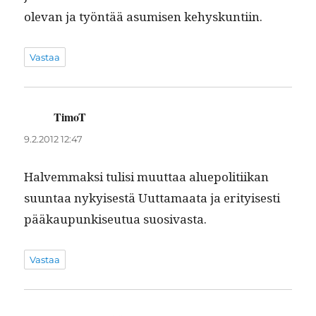
ole­van ja työn­tää asumisen kehyskuntiin.
Vastaa
TimoT
sanoo:
9.2.2012 12:47
Halvem­mak­si tulisi muut­taa alue­poli­ti­ikan
suun­taa nykyis­es­tä Uut­ta­maa­ta ja eri­tyis­es­ti
pääkaupunkiseu­tua suosivasta.
Vastaa