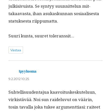
julk­i­sivuista. Se syn­tyy suun­nit­telun mit­
takaavas­ta, ihan asukaskun­nan sosi­aalis­es­ta
statuk­ses­ta riippumatta.
Suuri kun­ta, suuret toleranssit…
Vastaa
tpyyluoma
sanoo:
9.2.2012 10:25
Suhtel­lisu­u­den­ta­jua kaavoituskeskutelu­un,
virk­istävää. Noi sun raidelu­vut on väärin,
tosin taval­la joka tukee argu­ment­ti­asi: raiteet