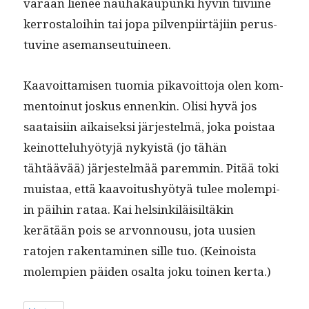
varaan lie­nee nauhakaupun­ki hyvin tiivi­ine
ker­rostaloi­hin tai jopa pil­ven­pi­irtäji­in perus­
tu­vine asemanseutuineen.
Kaavoit­tamisen tuo­mia pikavoit­to­ja olen kom­
men­toin­ut joskus ennenkin. Olisi hyvä jos
saataisi­in aikaisek­si jär­jestelmä, joka pois­taa
keinot­teluhyö­tyjä nyky­istä (jo tähän
tähtäävää) jär­jestelmää parem­min. Pitää toki
muis­taa, että kaavoitushyö­tyä tulee molem­pi­
in päi­hin rataa. Kai helsinkiläisiltäkin
kerätään pois se arvon­nousu, jota uusien
rato­jen rak­en­t­a­mi­nen sille tuo. (Keinoista
molem­pi­en päi­den osalta joku toinen kerta.)