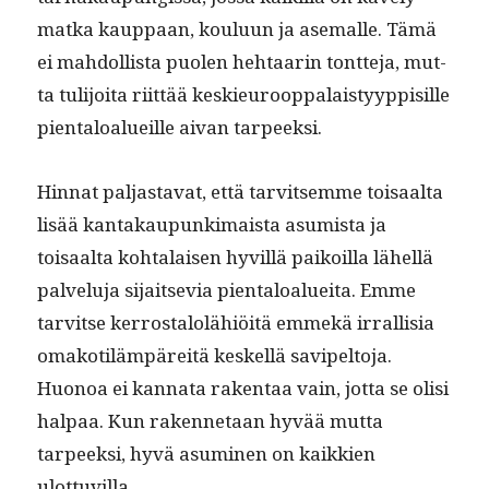
mat­ka kaup­paan, koulu­un ja ase­malle. Tämä
ei mah­dol­lista puolen hehtaarin tont­te­ja, mut­
ta tuli­joi­ta riit­tää keskieu­roop­palaistyyp­pisille
pien­taloalueille aivan tarpeeksi.
Hin­nat pal­jas­ta­vat, että tarvit­semme toisaal­ta
lisää kan­takaupunki­maista asum­ista ja
toisaal­ta kohta­laisen hyvil­lä paikoil­la lähel­lä
palvelu­ja sijait­se­via pien­taloaluei­ta. Emme
tarvitse ker­rostalolähiöitä emmekä irral­lisia
omakotiläm­päre­itä keskel­lä savipel­to­ja.
Huonoa ei kan­na­ta rak­en­taa vain, jot­ta se olisi
hal­paa. Kun raken­netaan hyvää mut­ta
tarpeek­si, hyvä asum­i­nen on kaikkien
ulottuvilla.