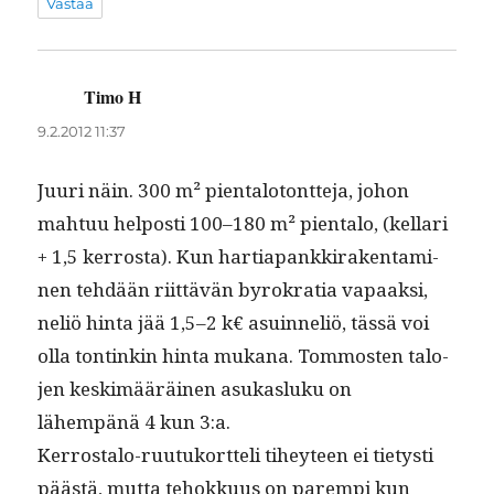
Vastaa
Timo H
sanoo:
9.2.2012 11:37
Juuri näin. 300 m² pien­talo­tont­te­ja, johon
mah­tuu hel­posti 100–180 m² pien­ta­lo, (kel­lari
+ 1,5 ker­rosta). Kun har­ti­a­pankki­rak­en­t­a­mi­
nen tehdään riit­tävän byrokra­tia vapaak­si,
neliö hin­ta jää 1,5–2 k€ asuin­neliö, tässä voi
olla ton­tinkin hin­ta mukana. Tom­mosten talo­
jen keskimääräi­nen asukasluku on
lähempänä 4 kun 3:a.
Ker­rosta­lo-ruu­tuko­rt­teli tihey­teen ei tietysti
päästä, mut­ta tehokku­us on parem­pi kun