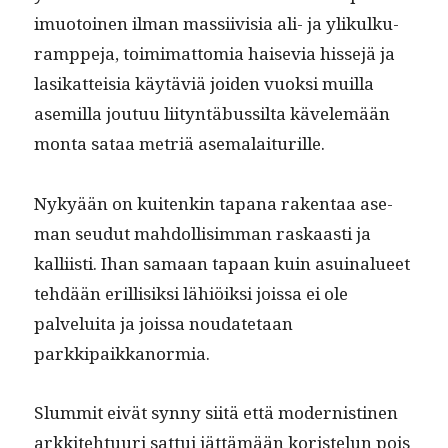
imuo­toinen ilman mas­si­ivisia ali- ja ylikulku­
ramppe­ja, toim­i­mat­to­mia hai­se­via hisse­jä ja
lasikat­teisia käytäviä joiden vuok­si muil­la
asemil­la joutuu liityn­täbus­sil­ta kävelemään
mon­ta sataa metriä asemalaiturille.
Nykyään on kuitenkin tapana rak­en­taa ase­
man seudut mah­dol­lisim­man raskaasti ja
kalli­isti. Ihan samaan tapaan kuin asuinalueet
tehdään eril­lisik­si lähiöik­si jois­sa ei ole
palvelui­ta ja jois­sa nou­date­taan
parkkipaikkanormia.
Slum­mit eivät syn­ny siitä että mod­ernisti­nen
arkkite­htu­uri sat­tui jät­tämään koris­telun pois