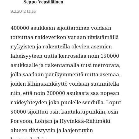
Seppo Vepsäläinen
sanoo:
9.2.2012 13:33
400000 asukkaan sijoit­ta­mi­nen voidaan
toteut­taa raide­v­erkon varaan tiivistämäl­lä
nyky­is­ten ja rak­en­teil­la ole­vien asemien
läheisyy­teen uut­ta ker­rosalaa noin 150000
asukkaalle ja rak­en­ta­mal­la uusi metro­ra­ta,
jol­la saadaan parikym­men­tä uut­ta ase­maa,
joiden lähi­maankäyt­tö voidaan suun­nitel­la
niin, että noin 200000 asukas­ta saa nopean
raidey­htey­den joka puolelle seudul­la. Lop­ut
50000 sijoit­tuu osin kan­takaupunki­in, osin
Por­voon, Loh­jan ja Hyvinkää-Riihimä­ki
alueen tiivistyvi­in ja laa­jen­tu­vi­in