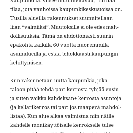
Kaupun­ki tarvit­see muun­neltavaa, “turhaa”
tilaa, jota van­hois­sa kaupunkikeskus­tois­sa on.
Uusil­la alueil­la raken­nuk­set suun­nitel­laan
liian “valmi­ik­si”. Muu­tok­sille ei ole edes mah­
dol­lisuuk­sia. Tämä on ehdot­tomasti suurin
epäko­h­ta kaikil­la 60 vuot­ta nuorem­mil­la
asuinalueil­la ja estää tehokkaasti kaupun­gin
kehittymisen.
Kun raken­netaan uut­ta kaupunkia, joka
taloon pitää tehdä pari ker­rosta tyhjää ensin
ja sit­ten vaik­ka kahdek­san+ ker­rosta asun­to­ja
(ja kel­larik­er­ros tai pari jos maaperä mah­dol­
lis­taa). Kun alue alkaa valmis­tua niin näille
kahdelle monikäyt­töiselle ker­rokselle tulee