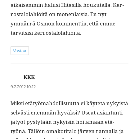
aikaisem­min halusi Hitasil­la houkutel­la. Ker­
rostalolähiöitä on mon­en­laisia. En nyt
ymmär­rä Osmon kom­ment­tia, että emme
tarvit­sisi kerrostalolähiöitä.
Vastaa
KKK
sanoo:
9.2.2012 10:12
Mik­si etä­työmah­dol­lisu­ut­ta ei käytetä nyky­istä
selvästi enem­män hyväk­si? Use­at asiantun­ti­
jatyöt pystytään nyky­isin hoita­maan etä­
työnä. Täl­löin omakoti­ta­lo jär­ven ran­nal­la ja