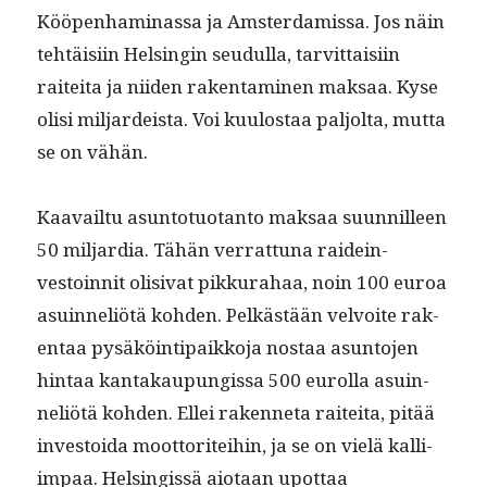
Kööpen­ham­i­nas­sa ja Ams­ter­damis­sa. Jos näin
tehtäisi­in Helsin­gin seudul­la, tarvit­taisi­in
raitei­ta ja niiden rak­en­t­a­mi­nen mak­saa. Kyse
olisi mil­jardeista. Voi kuu­lostaa paljol­ta, mut­ta
se on vähän.
Kaavail­tu asun­to­tuotan­to mak­saa suun­nilleen
50 mil­jar­dia. Tähän ver­rat­tuna raidein­
vestoin­nit oli­si­vat pikku­ra­haa, noin 100 euroa
asuin­neliötä kohden. Pelkästään velvoite rak­
en­taa pysäköin­tipaikko­ja nos­taa asun­to­jen
hin­taa kan­takaupungis­sa 500 eurol­la asuin­
neliötä kohden. Ellei raken­neta raitei­ta, pitää
investoi­da moot­toritei­hin, ja se on vielä kalli­
im­paa. Helsingis­sä aio­taan upot­taa