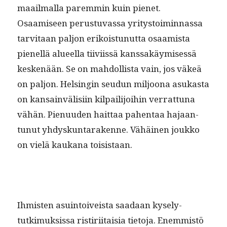
maail­mal­la parem­min kuin pienet.
Osaamiseen perus­tu­vas­sa yri­tys­toimin­nas­sa
tarvi­taan paljon erikois­tunut­ta osaamista
pienel­lä alueel­la tiivi­is­sä kanssakäymisessä
keskenään. Se on mah­dol­lista vain, jos väkeä
on paljon. Helsin­gin seudun miljoona asukas­ta
on kan­sain­välisi­in kil­pail­i­joi­hin ver­rat­tuna
vähän. Pienu­u­den hait­taa pahen­taa hajaan­
tunut yhdyskun­tarakenne. Vähäi­nen joukko
on vielä kaukana toisistaan.
Ihmis­ten asuin­toiveista saadaan kyse­ly­
tutkimuk­sis­sa ris­tiri­itaisia tieto­ja. Enem­mistö