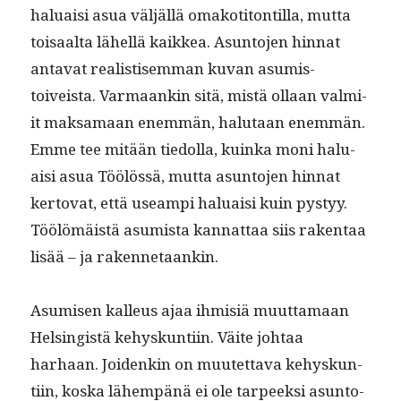
halu­aisi asua väljäl­lä omakoti­ton­til­la, mut­ta
toisaal­ta lähel­lä kaikkea. Asun­to­jen hin­nat
anta­vat real­is­tisem­man kuvan asum­is­
toiveista. Var­maankin sitä, mis­tä ollaan valmi­
it mak­samaan enem­män, halu­taan enem­män.
Emme tee mitään tiedol­la, kuin­ka moni halu­
aisi asua Töölössä, mut­ta asun­to­jen hin­nat
ker­to­vat, että use­ampi halu­aisi kuin pystyy.
Töölömäistä asum­ista kan­nat­taa siis rak­en­taa
lisää – ja rakennetaankin.
Asumisen kalleus ajaa ihmisiä muut­ta­maan
Helsingistä kehyskun­ti­in. Väite johtaa
harhaan. Joidenkin on muutet­ta­va kehyskun­
ti­in, kos­ka lähempänä ei ole tarpeek­si asun­to­