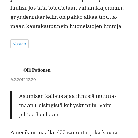
luulisi. Jos tätä toteutetaan vähän laa­jem­min,
gryn­derinkartellin on pakko alkaa tiput­ta­
maan kan­takaupun­gin huoneis­to­jen hintoja.
Vastaa
Olli Pottonen
sanoo:
9.2.2012 12:20
Asumisen kalleus ajaa ihmisiä muut­ta­
maan Helsingistä kehyskun­ti­in. Väite
johtaa harhaan.
Amerikan maal­la elää sanon­ta, joka kuvaa