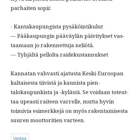
parhait­en sopii:
- Kan­takaupungista pysäköintikulut
— Pääkaupun­gin pääväylän päiv­i­tyk­set vas­
taa­maan jo raken­net­tu­ja neliötä.
— Tyhjältä pel­lol­ta raidekustannukset
Kan­natan vah­vasti aja­tus­ta Kes­ki-Euroopan
kaltais­es­ta tiivistä ja kau­nista pien­
talokaupunkista ja ‑kylästä. Se voidaan toteut­
taa upeasti raiteen var­relle, mut­ta hyvin
toimivia esimerkke­jä on myös rak­en­tamis­es­ta
suuren moot­tori­tien varteen.
Vastaa