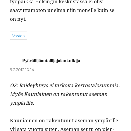
työ­paik­ka Helsin­gin keskus­tas­sa ei olisi
saavut­ta­mo­ton unel­ma niin mon­elle kuin se
on nyt.
Vastaa
Pyöräilijäautoilijajalankulkija
sanoo:
9.2.2012 10:14
OS: Raidey­hteys ei tarkoi­ta ker­rostalo­sum­mia.
Myös Kau­ni­ainen on rak­en­tunut ase­man
ympärille.
Kau­ni­ainen on rak­en­tunut ase­man ympärille
yli sata vuot­ta sit­ten. Ase­man seu­tu on pien­