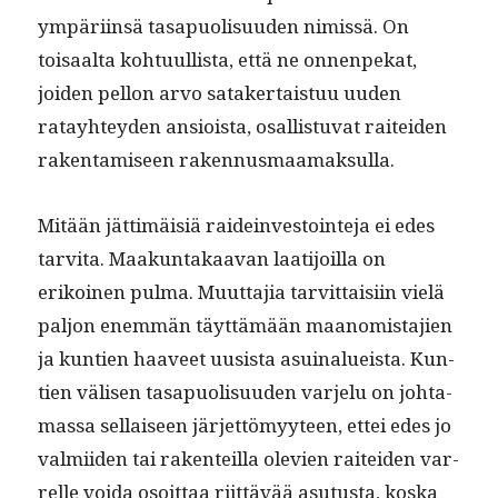
ympäri­in­sä tas­a­puolisu­u­den nimis­sä. On
toisaal­ta kohtu­ullista, että ne onnen­pekat,
joiden pel­lon arvo satak­er­tais­tuu uuden
ratay­htey­den ansioista, osal­lis­tu­vat raitei­den
rak­en­tamiseen rakennusmaamaksulla.
Mitään jät­timäisiä raidein­vestoin­te­ja ei edes
tarvi­ta. Maakun­takaa­van laati­joil­la on
erikoinen pul­ma. Muut­ta­jia tarvit­taisi­in vielä
paljon enem­män täyt­tämään maan­omis­ta­jien
ja kun­tien haaveet uusista asuinalueista. Kun­
tien välisen tas­a­puolisu­u­den var­jelu on johta­
mas­sa sel­l­aiseen jär­jet­tömyy­teen, ettei edes jo
valmi­iden tai rak­en­teil­la ole­vien raitei­den var­
relle voi­da osoit­taa riit­tävää asu­tus­ta, kos­ka