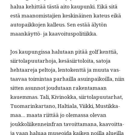
halua kehit­tää tästä aito kaupun­ki. Eikä sitä
estä maan­omis­ta­jien keskinäi­nen kateus eikä
autopaikko­jen kalleus. Sen estää älytön
maankäyt­tö- ja kaavoituspolitiikka.
Jos kaupungis­sa halu­taan pitää golf kent­tiä,
siir­to­la­pu­u­tarho­ja, kesäsi­ir­toloi­ta, sato­ja
hehtaare­ja pel­to­ja, lento­kent­tä ja muu­ta vas­
taavaa toim­intaa parhail­la asuin­paikoil­la, niin
sit­ten asun­not joudu­taan rak­en­ta­maan
kauem­mas. Tali, Kivi­nok­ka, siir­to­la­pu­u­tarhat,
Tuo­marinkar­tano, Hal­tiala, Viik­ki, Mustikka­
maa… maa­ta riit­tää jo ole­mas­sa ole­van
joukkoli­iken­nein­fran tavoit­ta­mana, kaavoit­ta­
ja vaan halu­aa museoi­da kaiken noil­la alueil­la