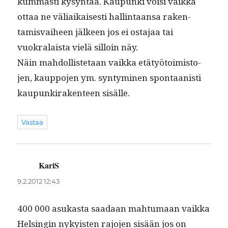
kum­masti kysyn­tää. Kaupun­ki voisi vaik­ka
ottaa ne väli­aikaises­ti hallintaansa rak­en­
tamis­vai­heen jäl­keen jos ei osta­jaa tai
vuokralaista vielä sil­loin näy.
Näin mah­dol­lis­te­taan vaik­ka etä­työ­toimis­to­
jen, kaup­po­jen ym. syn­tymi­nen spon­taanisti
kaupunki­rak­en­teen sisälle.
Vastaa
KariS
sanoo:
9.2.2012 12:43
400 000 asukas­ta saadaan mah­tu­maan vaik­ka
Helsin­gin nyky­is­ten rajo­jen sisään jos on