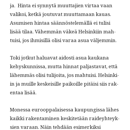
ja. Hin­ta ei syn­nytä muut­ta­jien vir­taa vaan
valikoi, ketkä joutu­vat muut­ta­maan kauas.
Asumisen hin­taa sään­nöstelemäl­lä ei tulisi
lisää tilaa. Vähem­män väkeä Helsinki­in mah­
tu­isi, jos ihmisil­lä olisi varaa asua väljemmin.
Toki jotkut halu­a­vat aidosti asua kaukana
kehyskun­nis­sa, mut­ta hin­nat pal­jas­ta­vat, että
lähem­mäs olisi tuli­joi­ta, jos mah­tu­isi. Helsinki­
in ja muille keskeisille paikoille pitäisi siis rak­
en­taa lisää.
Mon­es­sa euroop­palaises­sa kaupungis­sa läh­es
kaik­ki rak­en­t­a­mi­nen keskitetään raidey­hteyk­
sien varaan. Näin tehdään esimerkik­si