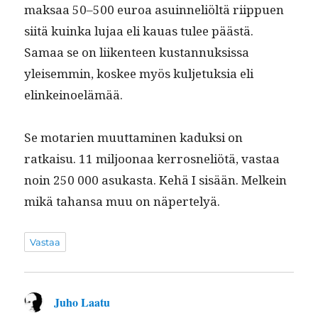
mak­saa 50–500 euroa asuin­neliöltä riip­puen
siitä kuin­ka lujaa eli kauas tulee päästä.
Samaa se on liiken­teen kus­tan­nuk­sis­sa
yleisem­min, kos­kee myös kul­je­tuk­sia eli
elinkeinoelämää.
Se motarien muut­ta­mi­nen kaduk­si on
ratkaisu. 11 miljoon­aa ker­rosneliötä, vas­taa
noin 250 000 asukas­ta. Kehä I sisään. Melkein
mikä tahansa muu on näpertelyä.
Vastaa
Juho Laatu
sanoo: