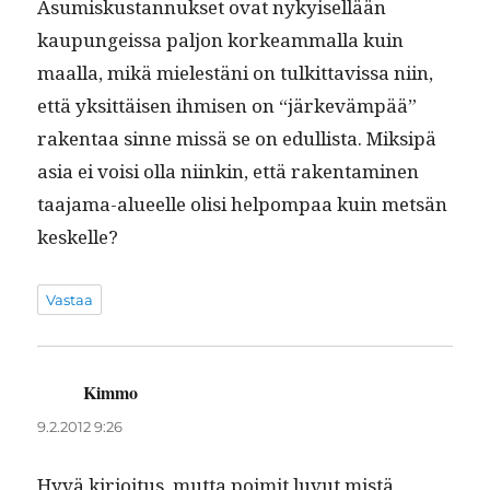
Asumiskus­tan­nuk­set ovat nykyisel­lään
kaupungeis­sa paljon korkeam­mal­la kuin
maal­la, mikä mielestäni on tulkit­tavis­sa niin,
että yksit­täisen ihmisen on “järkeväm­pää”
rak­en­taa sinne mis­sä se on edullista. Mik­sipä
asia ei voisi olla niinkin, että rak­en­t­a­mi­nen
taa­ja­ma-alueelle olisi helpom­paa kuin met­sän
keskelle?
Vastaa
Kimmo
sanoo:
9.2.2012 9:26
Hyvä kir­joi­tus, mut­ta poim­it luvut mis­tä