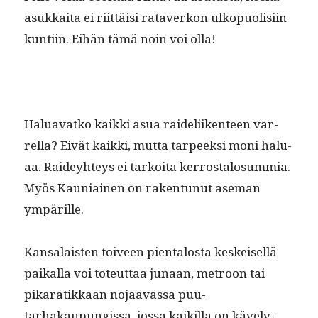
asukkai­ta ei riit­täisi rataverkon ulkop­uolisi­in
kun­ti­in. Eihän tämä noin voi olla!
Halu­a­vatko kaik­ki asua raideli­iken­teen var­
rel­la? Eivät kaik­ki, mut­ta tarpeek­si moni halu­
aa. Raidey­hteys ei tarkoi­ta ker­rostalo­sum­mia.
Myös Kau­ni­ainen on rak­en­tunut ase­man
ympärille.
Kansalais­ten toiveen pien­talosta keskeisel­lä
paikalla voi toteut­taa junaan, metroon tai
pikaratikkaan nojaavas­sa puu­
tarhakaupungis­sa, jos­sa kaikil­la on käve­ly­