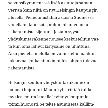
sa vuosikymme­nessä lisää asun­to­ja saman
ver­ran kuin niitä on nyt Helsin­gin kaupun­gin
alueel­la. Pienem­mistäkin asioista Suomes­sa
väitel­lään kuin siitä, mihin täl­lainen määrä
rak­en­tamista sijoit­tuu. Jostain syys­tä
yhdyskun­tarakenne nousee keskustelu­un vas­
ta kun oma lähivirk­istysalue on uhat­tuna.
Aika pienel­lä melul­la on valmis­tel­tu maakun­
takaavaa, jon­ka ainakin pitäisi ohja­ta tule­vaa
rakentamista.
Helsin­gin seudun yhdyskun­tarakenne on
pahasti hajon­nut. Maa­ta kyl­lä riit­tää tuh­lat­
tavak­si, mut­ta laa­jalle levin­nyt kaupun­ki
toimii huonos­ti. Se tekee asumis­es­ta kalli­im­