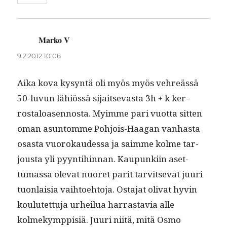
Marko V
sanoo:
9.2.2012 10:06
Aika kova kysyn­tä oli myös myös vehreässä
50-luvun lähiössä sijait­sev­as­ta 3h + k ker­
rostaloasen­nos­ta. Myimme pari vuot­ta sit­ten
oman asun­tomme Pohjois-Haa­gan van­has­ta
osas­ta vuorokaudessa ja saimme kolme tar­
jous­ta yli pyyn­ti­hin­nan. Kaupunki­in aset­
tumas­sa ole­vat nuoret par­it tarvit­se­vat juuri
tuon­laisia vai­h­toe­hto­ja. Osta­jat oli­vat hyvin
koulutet­tu­ja urheilua har­ras­tavia alle
kolmekymp­pisiä. Juuri niitä, mitä Osmo