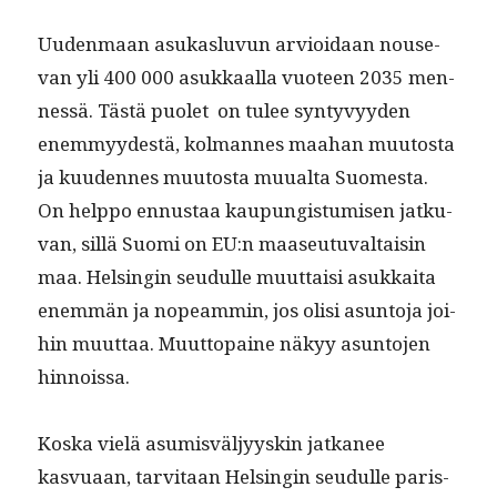
Uuden­maan asukaslu­vun arvioidaan nou­se­
van yli 400 000 asukkaal­la vuo­teen 2035 men­
nessä. Tästä puo­let on tulee syn­tyvyy­den
enem­myy­destä, kol­mannes maa­han muu­tos­ta
ja kuu­dennes muu­tos­ta muual­ta Suomes­ta.
On help­po ennus­taa kaupungis­tu­misen jatku­
van, sil­lä Suo­mi on EU:n maaseu­tu­val­taisin
maa. Helsin­gin seudulle muut­taisi asukkai­ta
enem­män ja nopeam­min, jos olisi asun­to­ja joi­
hin muut­taa. Muut­topaine näkyy asun­to­jen
hinnoissa.
Kos­ka vielä asum­isväljyyskin jatka­nee
kasvuaan, tarvi­taan Helsin­gin seudulle paris­