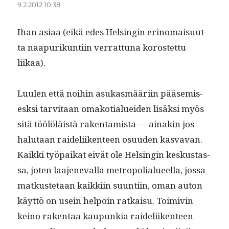
9.2.2012 10:38
Ihan asi­aa (eikä edes Helsin­gin eri­no­maisu­ut­
ta naa­purikun­ti­in ver­rat­tuna korostet­tu
liikaa).
Luulen että noi­hin asukas­määri­in pääsemis­
esksi tarvi­taan omako­tialuei­den lisäk­si myös
sitä töölöläistä rak­en­tamista — ainakin jos
halu­taan raideli­iken­teen osu­u­den kas­va­van.
Kaik­ki työ­paikat eivät ole Helsin­gin keskus­tas­
sa, joten laa­jeneval­la metropo­lialueel­la, jos­sa
matkuste­taan kaikki­in suun­ti­in, oman auton
käyt­tö on usein helpoin ratkaisu. Toimivin
keino rak­en­taa kaupunkia raideli­iken­teen