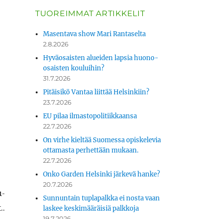
TUOREIMMAT ARTIKKELIT
Masentava show Mari Rantaselta
2.8.2026
Hyväosaisten alueiden lapsia huono-
osaisten kouluihin?
31.7.2026
Pitäisikö Vantaa liittää Helsinkiin?
23.7.2026
EU pilaa ilmastopolitiikkaansa
22.7.2026
On virhe kieltää Suomessa opiskelevia
ottamasta perhettään mukaan.
22.7.2026
Onko Garden Helsinki järkevä hanke?
20.7.2026
u­
Sunnuntain tuplapalkka ei nosta vaan
..
laskee keskimääräisiä palkkoja
19.7.2026