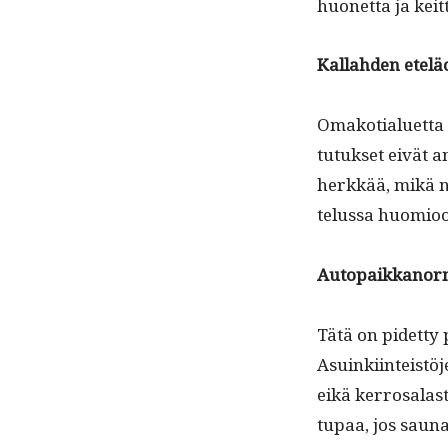
huonet­ta ja keit
Kallah­den etelä
Omako­tialuet­ta 
tu­tuk­set eivät 
herkkää, mikä nä
telus­sa huomio
Autopaikkanor­
Tätä on pidet­ty 
Asuinki­in­teistö
eikä ker­rosalas­
tu­paa, jos sauna