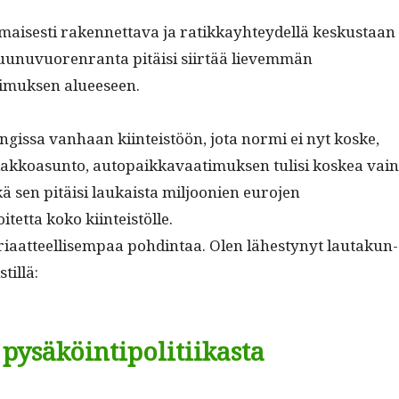
is­es­ti raken­net­ta­va ja ratikkay­htey­del­lä keskus­taan
ru­unuvuoren­ran­ta pitäisi siirtää lievem­män
imuk­sen alueeseen.
gis­sa van­haan kiin­teistöön, jota nor­mi ei nyt koske,
akkoa­sun­to, autopaikkavaa­timuk­sen tulisi koskea vain
kä sen pitäisi laukaista miljoonien euro­jen
tet­ta koko kiinteistölle.
i­aat­teel­lisem­paa pohd­in­taa. Olen läh­estynyt lau­takun­
stillä:
 pysäköintipolitiikasta