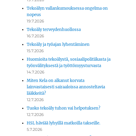
Tekoälyn vallankumouksessa ongelma on
nopeus
19.7.2026
Tekoäly terveydenhuollossa
16.7.2026
Tekoäly ja työajan lyhentäminen
15.7.2026
Huomioita tekoälystä, sosiaalipolitiikasta ja
työnvälityksestä ja työttömyysturvasta
14.7.2026
Miten Kela on alkanut korvata
lainvastaisesti sairaaloissa annosteltavia
lääkkeitä?
12.7.2026
Tuoko tekoäly tuhon vai helpotuksen?
12.7.2026
HSL häviää lyhyillä matkoilla takseille.
5.7.2026