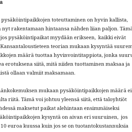
a
ä pysäköin­tipaikko­jen toteut­ta­mi­nen on hyvin kallista,
n nyt rak­en­ta­maan hin­taansa näh­den liian paljon. Täm
 jos pysäköin­tipaikat myy­dään erik­seen, kaik­ki eivät
 Kansan­talousti­eteen teo­ri­an mukaan kysyn­tää suure
ko­jen määrä tuot­taa hyv­in­voin­ti­tap­pi­o­ta, jon­ka suu­r
 ero­tuk­se­na siitä, mitä niiden tuot­ta­mi­nen mak­saa ja
iistä ollaan valmi­it maksamaan.
änkoke­muk­sen mukaan pysäköin­tipaikko­jen määrä ei
­ta riitä. Tämä voi johtuu yleen­sä siitä, että taloy­htiöt
dessä mak­se­tut paikat ale­hin­taan ensim­mäisek­si
äköin­tipaikko­jen kysyn­tä on aivan eri suu­ru­inen, jos
 10 euroa kuus­sa kuin jos se on tuotan­tokus­tan­nuk­sia