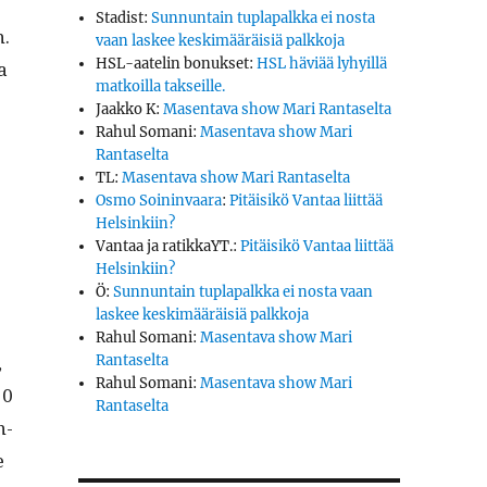
Stadist
:
Sunnuntain tuplapalkka ei nosta
n.
vaan laskee keskimääräisiä palkkoja
HSL-aatelin bonukset
:
HSL häviää lyhyillä
a
matkoilla takseille.
Jaakko K
:
Masentava show Mari Rantaselta
Rahul Somani
:
Masentava show Mari
Rantaselta
TL
:
Masentava show Mari Rantaselta
Osmo Soininvaara
:
Pitäisikö Vantaa liittää
Helsinkiin?
Vantaa ja ratikkaYT.
:
Pitäisikö Vantaa liittää
Helsinkiin?
Ö
:
Sunnuntain tuplapalkka ei nosta vaan
laskee keskimääräisiä palkkoja
Rahul Somani
:
Masentava show Mari
,
Rantaselta
Rahul Somani
:
Masentava show Mari
50
Rantaselta
n­
e