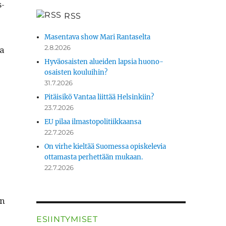
s­
RSS
­
Masentava show Mari Rantaselta
2.8.2026
ka
Hyväosaisten alueiden lapsia huono-
osaisten kouluihin?
31.7.2026
Pitäisikö Vantaa liittää Helsinkiin?
23.7.2026
EU pilaa ilmastopolitiikkaansa
22.7.2026
On virhe kieltää Suomessa opiskelevia
ottamasta perhettään mukaan.
22.7.2026
on
ESIINTYMISET