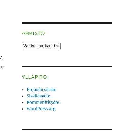
ARKISTO
ARKISTO
ta
us
YLLÄPITO
Kirjaudu sisään
Sisältösyöte
Kommenttisyöte
WordPress.org