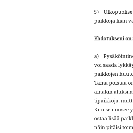
5) Ulkop­uoliset 
paikko­ja liian v
Ehdo­tuk­seni on:
a) Pysäköinti­nor
voi saa­da lykkäy
paikko­jen huu­
Tämä pois­taa ong
ainakin aluk­si 
tipaikko­ja, mut
Kun se nousee yl
ostaa lisää paikk
näin pitäisi toim