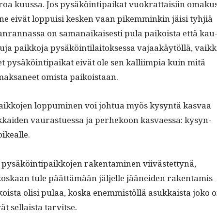
uroa kuus­sa. Jos pysäköin­tipaikat vuokrat­taisi­in omaku
 ne eivät lop­puisi kesken vaan pikem­minkin jäisi tyhjiä
­an­ran­nas­sa on samanaikaises­ti pula paikoista että kau
t­tu­ja paikko­ja pysäköin­ti­laitok­ses­sa vajaakäytöl­lä, vaik­
t pysäköin­tipaikat eivät ole sen kalli­impia kuin mitä
 mak­sa­neet omista paikoistaan.
ikko­jen lop­pumi­nen voi johtua myös kysyn­tä kas­vaa
kaiden vaurastues­sa ja per­hekoon kas­vaes­sa: kysyn­
oikealle.
 pysäköin­tipaikko­jen rak­en­t­a­mi­nen viivästet­tynä,
oskaan tule päät­tämään jäl­jelle jäänei­den rak­en­tamis­
ikoista olisi pulaa, kos­ka enem­mistöl­lä asukkaista joko 
ät sel­l­aista tarvitse.