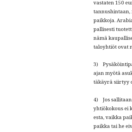
vas­tat­en 150 e
tan­nush­in­taan,
paikko­ja. Ara­bi
pal­lis­es­ti tuote
nämä kau­pal­lise
taloy­htiöt ovat
3) Pysäköin­tipa
ajan myötä asuk
täkäyrä siir­tyy 
4) Jos sal­li­taan
yhtiökok­ous ei k
es­ta, vaik­ka pa
paik­ka tai he eiv