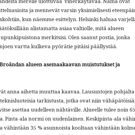
hdelta merelle ulot­tuvaa viherkäytävää. Nämä ovat
telu­a­sioi­ta ja men­nevät varsin yksimielis­es­ti eteen­päi
ko­hti­in, kun näemme esit­te­lyn. Helsin­ki halu­aa var­jel­l
ätök­sil­lään alis­ta­mat­ta asi­aa val­ti­olle, mitä alueen
upunkipuis­tona merk­it­sisi. Olen saanut pos­tia, jon­ka
joen vart­ta kulke­va pyörätie pitäisi päällystää.
 Broän­dan alueen ase­maakaa­van muis­tu­tuk­set ja
ivät anna aihet­ta muut­taa kaavaa. Lausun­to­jen poh­jal­ta
knis­lu­oteisia tark­istus­ta, jot­ka ovat niin vähäpätöisiä
vitse aset­taa uudelleen nähtäville. Alueelle tulee noin 6
ta. Pin­ta-ala nor­mi on uuden­lainen. Keskip­in­ta-ala vähi
ja vähin­tään 35 % asun­noista kooltaan vähin­tään kolm