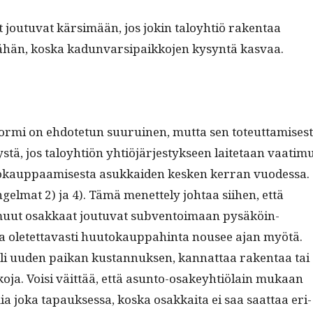
joutu­vat kär­simään, jos jokin taloy­htiö rak­en­taa
ähän, kos­ka kadun­var­si­paikko­jen kysyn­tä kasvaa.
­mi on ehdote­tun suu­ru­inen, mut­ta sen toteut­tamis­es­
s­tä, jos taloy­htiön yhtiöjärjestyk­seen laite­taan vaa­tim
tokaup­paamis­es­ta asukkaiden kesken ker­ran vuodessa.
el­mat 2) ja 4). Tämä menet­te­ly johtaa siihen, että
muut osakkaat joutu­vat sub­ven­toimaan pysäköin­
­ta oletet­tavasti huu­tokaup­pahin­ta nousee ajan myötä.
i uuden paikan kus­tan­nuk­sen, kan­nat­taa rak­en­taa tai
o­ja. Voisi väit­tää, että asun­to-osakey­htiölain mukaan
ia joka tapauk­ses­sa, kos­ka osakkai­ta ei saa saat­taa eri­