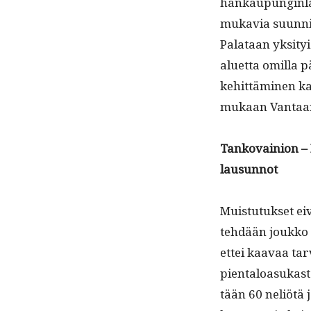
hankaupungin­la
mukavia suun­nit­
Palataan yksi­tyis
aluet­ta omil­la pä
kehit­tämi­nen ka
mukaan Van­taan­
Tanko­vain­ion –
lausunnot
Muis­tu­tuk­set e
tehdään joukko te
ettei kaavaa tar
pien­taloa­sukas­
tään 60 neliötä 