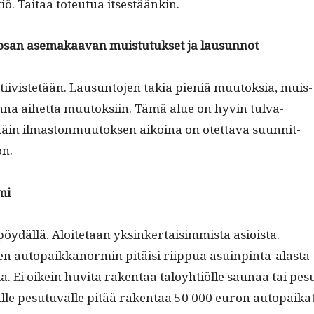
­tiö. Taitaa toteu­tua itsestäänkin.
osan ase­makaa­van muis­tu­tuk­set ja lausunnot
tiivis­tetään. Lausun­to­jen takia pieniä muu­tok­sia, muis­
anna aihet­ta muu­tok­si­in. Tämä alue on hyvin tul­va­
in ilmas­ton­muu­tok­sen aikoina on otet­ta­va suun­nit­
on.
mi
pöy­däl­lä. Aloite­taan yksinker­taisim­mista asioista.
­jen autopaikkanormin pitäisi riip­pua asuin­pin­ta-alas­ta
ta. Ei oikein huvi­ta rak­en­taa taloy­htiölle saunaa tai pes
lle pesu­tu­valle pitää rak­en­taa 50 000 euron autopaikat