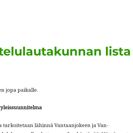
elulautakunnan lista
sen jopa paikalle.
n yleissuunnitelma
la tarkoite­taan lähin­nä Van­taan­jo­keen ja Van­