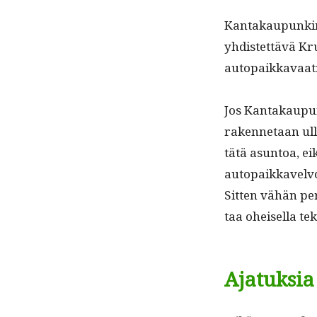
Kan­takaupunki­ma
yhdis­tet­tävä K
autopaikkavaa­t
Jos Kan­takaupun
raken­netaan ull
tätä asun­toa, ei
autopaikkavelvoi
Sit­ten vähän per
taa oheisel­la tek
Ajatuksia