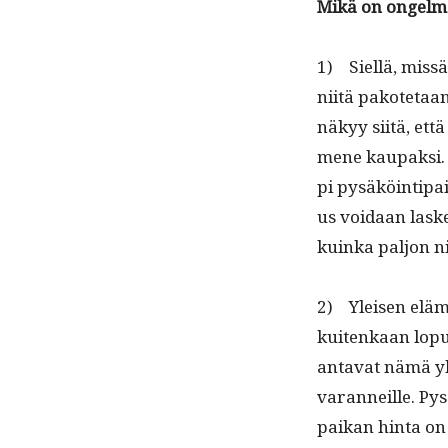
Mikä on ongelm
1) Siel­lä, mis­s
niitä pakote­taa
näkyy siitä, että
mene kau­pak­si.
pi pysäköin­tipaik
us voidaan laskea
kuin­ka paljon n
2) Yleisen eläm
kuitenkaan lop­ul
anta­vat nämä yh
varan­neille. Pys
paikan hin­ta on