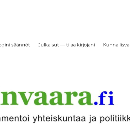
ogini säännöt
Julkaisut — tilaa kirjojani
Kunnallisvaa