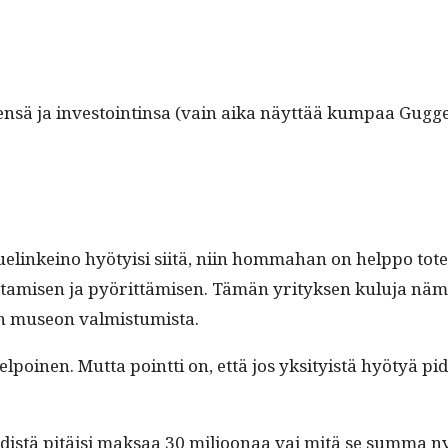
­sen­sä ja investointin­sa (vain aika näyt­tää kumpaa Gugg
luelinkeino hyö­ty­isi siitä, niin homma­han on help­po tot
­tamisen ja pyörit­tämisen. Tämän yri­tyk­sen kulu­ja näm
nnen museon valmistumista.
inen. Mut­ta point­ti on, että jos yksi­ty­istä hyö­tyä pide
is­tä pitäisi mak­saa 30 miljoon­aa vai mitä se sum­ma ny