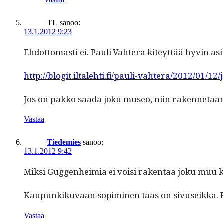
TL
sanoo:
13.1.2012 9:23
Ehdot­tomasti ei. Pauli Vahtera kiteyt­tää hyvin asi
http://blogit.iltalehti.fi/pauli-vahtera/2012/01/
Jos on pakko saa­da joku museo, niin raken­netaan 
Vastaa
Tiedemies
sanoo:
13.1.2012 9:42
Mik­si Guggen­heimia ei voisi rak­en­taa joku muu kui
Kaupunkiku­vaan sopimi­nen taas on sivu­seik­ka. Rak
Vastaa