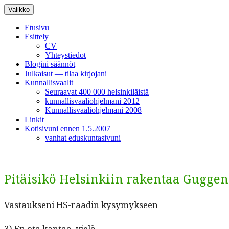
Siirry
Valikko
sisältöön
Etusivu
Esittely
CV
Yhteystiedot
Blogini säännöt
Julkaisut — tilaa kirjojani
Kunnallisvaalit
Seuraavat 400 000 helsinkiläistä
kunnallisvaaliohjelmani 2012
Kunnallisvaaliohjelmani 2008
Linkit
Kotisivuni ennen 1.5.2007
vanhat eduskuntasivuni
Pitäisikö Helsinkiin rakentaa Gugg
Vas­tauk­seni HS-raadin kysymykseen
3) En ota kan­taa, vielä