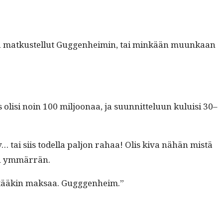
 ikinä matkustel­lut Guggen­heimin, tai minkään muunkaan
lisi noin 100 miljoon­aa, ja suun­nit­telu­un kuluisi 30–
v… tai siis todel­la paljon rahaa! Olis kiva nähän mis­tä
nkin ymmärrän.
 pitääkin mak­saa. Gugggenheim.”