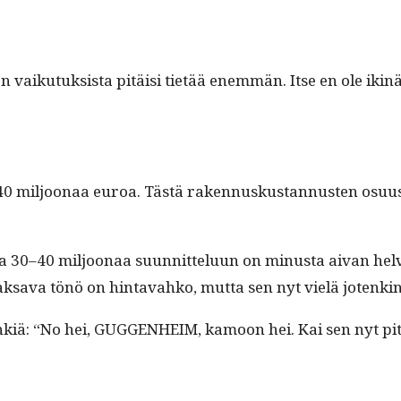
 sen vaiku­tuk­sista pitäisi tietää enem­män. Itse en ole
0 miljoon­aa euroa. Tästä raken­nuskus­tan­nusten osu­us o
­ta 30–40 miljoon­aa suun­nit­telu­un on minus­ta aivan hel
mak­sa­va tönö on hin­tavahko, mut­ta sen nyt vielä jote
 tin­kiä: “No hei, GUGGENHEIM, kamoon hei. Kai sen nyt