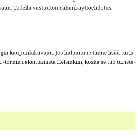
aan. Todel­la vas­tu­u­ton rahankäyttöehdotus.
­gin kaupunkiku­vaan. Jos halu­amme tänne lisää tur­is­
 ‑tornin rak­en­tamista Helsinki­in, kos­ka se tuo tur­is­te­