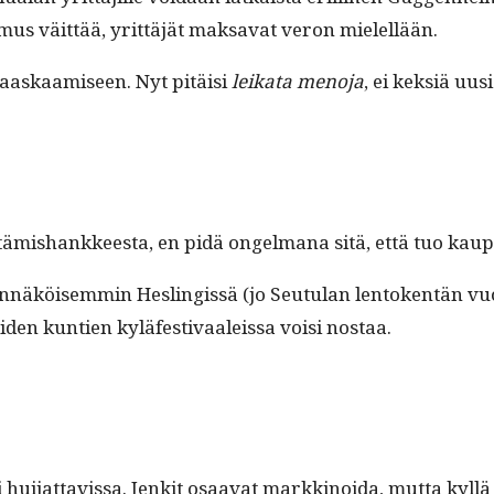
us väit­tää, yrit­täjät mak­sa­vat veron mielellään.
haaskaamiseen. Nyt pitäisi
leika­ta meno­ja
, ei kek­siä uu
­tämis­hankkeesta, en pidä ongel­mana sitä, että tuo kau
äköisem­min Hes­lingis­sä (jo Seu­tu­lan lento­ken­tän v
iden kun­tien kyläfes­ti­vaaleis­sa voisi nostaa.
i hui­jat­tavis­sa. Jenkit osaa­vat markki­noi­da, mut­ta ky