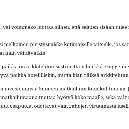
.
i voim­meko luot­taa siihen, että seinien sisään tulee myö
isi melkoinen piristys­ruiske koti­maiselle taiteelle, jos sa
jat näin väittävätkin.
 paik­ka on arkkite­htonis­es­ti erit­täin herkkä. Guggen­he
hyvä paik­ka hotellillekin, mut­ta liian räikeä arkkite­htu­
nvestoin­nista Suomen matkailu­un kuin kult­tuuri­in. Jos 
kailumaana tuot­taa hyö­tyä koko maalle, sekä val­ti­olle, 
ut osa­puo­let odot­ta­vat vain raho­jen vir­taamista itsel