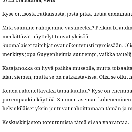
Kyse on isos­ta ratkais­us­ta, jos­ta pitää tietää enemmän
Mitä saamme raho­jemme vasti­neek­si? Pelkän brändin, va
merkit­tävät näyt­te­lyt tuo­vat yleisöä.
Suo­ma­laiset taiteli­jat ovat oikeutetusti nyreis­sään. Ol
merk­i­tys jopa Guggen­heimia suurem­pi, vaik­ka taiteli­
Kata­janok­ka on hyvä paik­ka muse­olle, mut­ta toisaal­ta
idan siemen, mut­ta se on ratkaistavis­sa. Olisi se ollut 
Kenen rahoitet­tavak­si tämä kuu­luu? Kyse on enem­män i
parem­paakin käyt­töä. Suomen ase­man kohen­e­m­i­nen mat
helsinkiläiset yksin joutu­vat rahoit­ta­maan tämän ja mu
Keskuskir­jas­ton toteu­tu­mista tämä ei saa vaarantaa.