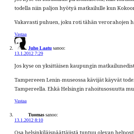
todel­la niin paljon hyö­tyä matkailulle kun Kokoom
Vakavasti puhuen, joku roti tähän verora­ho­jen 
Vastaa
Juho Laatu
sanoo:
13.1.2012 7:29
Jos kyse on yksit­täisen kaupun­gin matkailunedis
Tam­pereeen Lenin-museossa kävi­jät käyvät toden­n
Tam­pereel­la. Ehkä Helsin­gin rahoi­tu­so­su­ut­ta mu
Vastaa
Tuomas
sanoo:
13.1.2012 8:10
Osa helsinkiläis­päät­täjistä tun­tuu ole­van hel­post