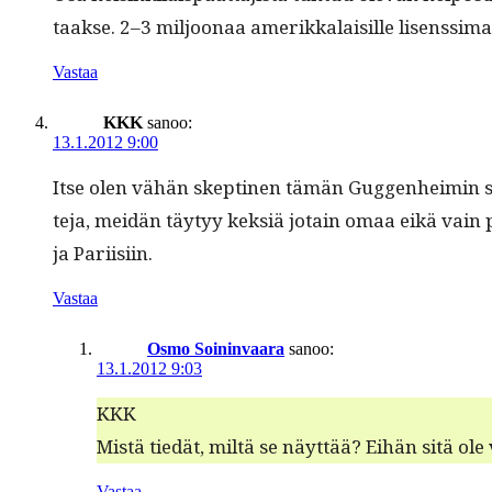
taakse. 2–3 miljoon­aa amerikkalaisille lisenssi­m
Vastaa
KKK
sanoo:
13.1.2012 9:00
Itse olen vähän skepti­nen tämän Guggen­heimin su
te­ja, mei­dän täy­tyy kek­siä jotain omaa eikä vain pl
ja Pariisiin.
Vastaa
Osmo Soininvaara
sanoo:
13.1.2012 9:03
KKK
Mis­tä tiedät, miltä se näyt­tää? Eihän sitä ole 
Vastaa