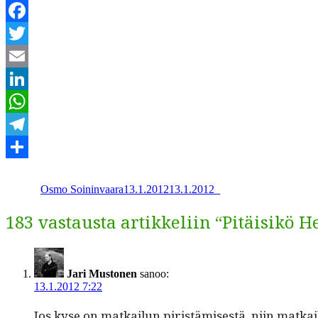
Facebook
Twitter
Email
LinkedIn
WhatsApp
Telegram
Kirjoittaja
Julkaistu
Kategoriat
Share
Osmo Soininvaara
13.1.2012
13.1.2012
_
183 vastausta artikkeliin “Pitäisikö
Jari Mustonen
sanoo:
13.1.2012 7:22
Jos kyse on matkailun piristämis­es­tä, niin matkailu