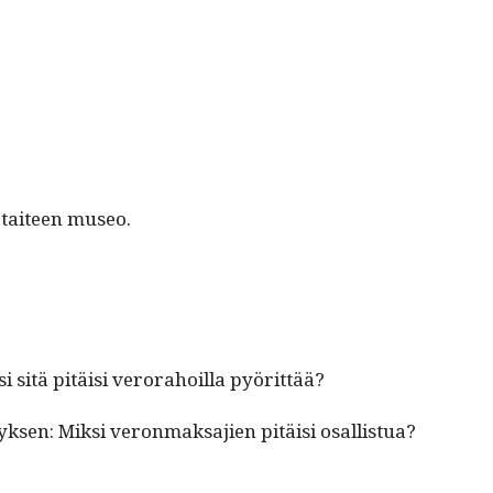
n taiteen museo.
i sitä pitäisi verora­hoil­la pyörittää?
k­sen: Mik­si veron­mak­sajien pitäisi osallistua?