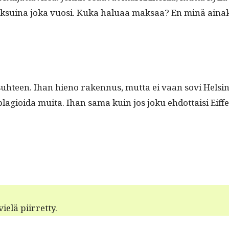
ak­suina joka vuosi. Kuka halu­aa mak­saa? En minä ainak
h­teen. Ihan hieno raken­nus, mut­ta ei vaan sovi Helsin
a­gioi­da mui­ta. Ihan sama kuin jos joku ehdot­taisi Eif­fel
vielä piirretty.