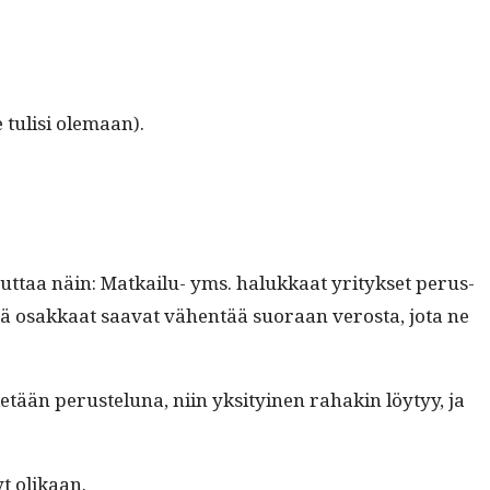
e tulisi olemaan).
eut­taa näin: Matkailu- yms. halukkaat yri­tyk­set perus­
ä osakkaat saa­vat vähen­tää suo­raan veros­ta, jota ne
­tään perustelu­na, niin yksi­tyi­nen rahakin löy­tyy, ja
t olikaan.