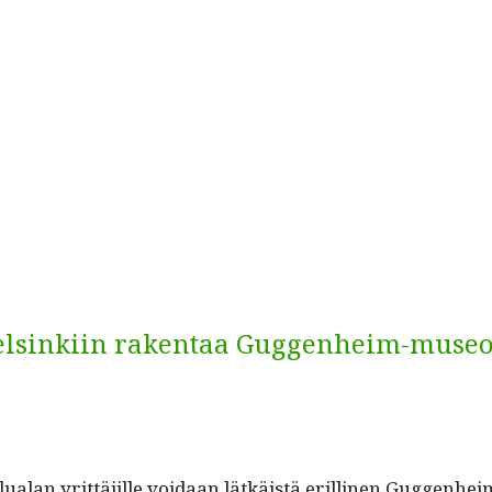
 Helsinkiin rakentaa Guggenheim-museo
­alan yrit­täjille voidaan lätkäistä erilli­nen Guggen­heim