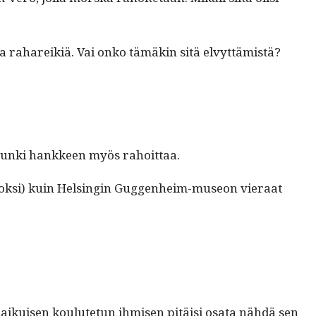
sia rahareik­iä. Vai onko tämäkin sitä elvyttämistä?
pun­ki han­kkeen myös rahoittaa.
uok­si) kuin Helsin­gin Guggen­heim-museon vier­aat
l­lä aikuisen koulute­tun ihmisen pitäisi osa­ta nähdä sen