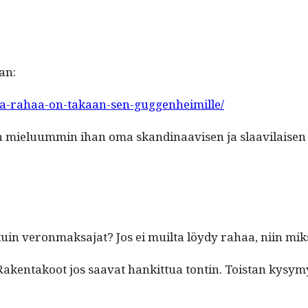
an:
12/ja-rahaa-on-takaan-sen-guggenheimille/
mielu­um­min ihan oma skan­d­i­naavisen ja slaav­i­laise
n veron­mak­sa­jat? Jos ei muil­ta löy­dy rahaa, niin mik­s
­en­takoot jos saa­vat han­kit­tua ton­tin. Tois­tan kysymy