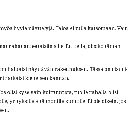
s hyviä näyt­te­lyjä. Taloa ei tul­la kat­so­maan. Vain
mat rahat annet­taisi­in sille. En tiedä, olisiko tämän
im halu­aisi näyt­tävän raken­nuk­sen. Tässä on ris­tiri­
uri ratkaisi kiel­teisen kannan.
olisi kyse vain kult­tuurista, tuolle rahal­la olisi
yri­tyk­sille että monille kun­nille. Ei ole oikein, jos
leen.