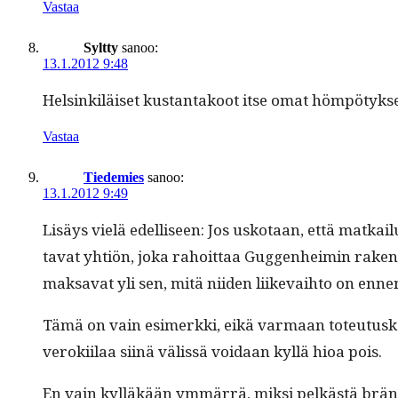
Vastaa
Syltty
sanoo:
13.1.2012 9:48
Helsinkiläiset kus­tan­ta­koot itse omat höm­pö­tyk
Vastaa
Tiedemies
sanoo:
13.1.2012 9:49
Lisäys vielä edel­liseen: Jos usko­taan, että matkai
ta­vat yhtiön, joka rahoit­taa Guggen­heimin rak­en
mak­sa­vat yli sen, mitä niiden liike­vai­h­to on e
Tämä on vain esimerk­ki, eikä var­maan toteu­tuskelpo
veroki­ilaa siinä välis­sä voidaan kyl­lä hioa pois.
En vain kyl­läkään ymmär­rä, mik­si pelkästä bränd