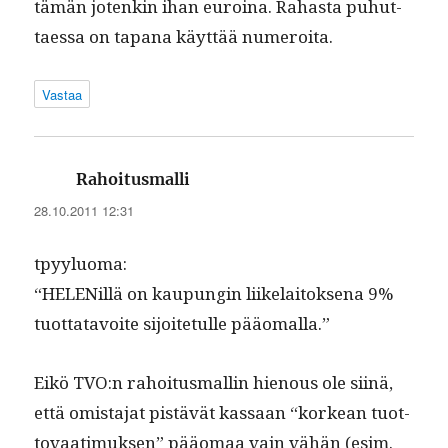
tämän jotenkin ihan euroina. Rahas­ta puhut­
taes­sa on tapana käyt­tää numeroita.
Vastaa
sanoo:
Rahoitusmalli
28.10.2011 12:31
tpyy­lu­o­ma:
“HELE­Nil­lä on kaupun­gin liike­laitok­se­na 9%
tuot­tatavoite sijoite­tulle pääomalla.”
Eikö TVO:n rahoi­tus­mall­in hienous ole siinä,
että omis­ta­jat pistävät kas­saan “korkean tuot­
to­vaa­timuk­sen” pääo­maa vain vähän (esim.