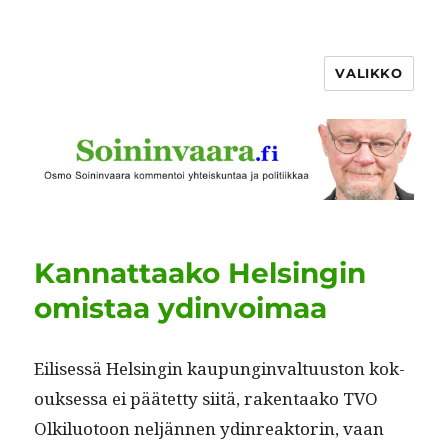
VALIKKO
Kannattaako Helsingin
omistaa ydinvoimaa
Eilisessä Helsin­gin kaupung­in­val­tu­us­ton kok­
ouk­ses­sa ei päätet­ty siitä, rak­en­taako TVO
Olk­ilu­o­toon neljän­nen ydin­reak­torin, vaan