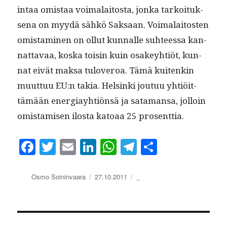
intaa omis­taa voimalaitos­ta, jon­ka tarkoituk­
se­na on myy­dä sähkö Sak­saan. Voimalaitosten
omis­t­a­mi­nen on ollut kun­nalle suh­teessa kan­
nat­tavaa, kos­ka toisin kuin osakey­htiöt, kun­
nat eivät mak­sa tuloveroa. Tämä kuitenkin
muut­tuu EU:n takia. Helsin­ki joutuu yhtiöit­
tämään ener­giay­htiön­sä ja sata­mansa, jol­loin
omis­tamisen ilosta katoaa 25 prosenttia.
Fa
T
E
Li
W
Te
S
ce
wi
m
nk
ha
le
ha
bo
tte
ail
ed
ts
gr
re
Kirjoittaja
Julkaistu
Kategoriat
Osmo Soininvaara
27.10.2011
_
ok
r
In
A
a
pp
m