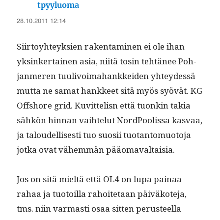
sanoo:
tpyyluoma
28.10.2011 12:14
Siir­toy­hteyk­sien rak­en­t­a­mi­nen ei ole ihan
yksinker­tainen asia, niitä tosin tehtänee Poh­
jan­meren tuulivoima­hankkei­den yhtey­dessä
mut­ta ne samat han­kkeet sitä myös syövät. KG
Off­shore grid. Kuvit­telisn että tuonkin takia
sähkön hin­nan vai­hte­lut Nord­Poolis­sa kas­vaa,
ja taloudel­lis­es­ti tuo suosii tuotan­to­muo­to­ja
jot­ka ovat vähem­män pääomavaltaisia.
Jos on sitä mieltä että OL4 on lupa painaa
rahaa ja tuo­toil­la rahoite­taan päiväkote­ja,
tms. niin var­masti osaa sit­ten perus­teel­la