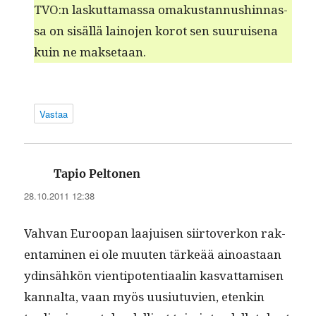
TVO:n laskut­ta­mas­sa omakus­tan­nushin­nas­
sa on sisäl­lä lain­o­jen korot sen suu­ruise­na
kuin ne maksetaan.
Vastaa
sanoo:
Tapio Peltonen
28.10.2011 12:38
Vah­van Euroopan laa­juisen siir­toverkon rak­
en­t­a­mi­nen ei ole muuten tärkeää ain­oas­taan
ydin­sähkön vien­tipo­ten­ti­aalin kas­vat­tamisen
kannal­ta, vaan myös uusi­u­tu­vien, etenkin