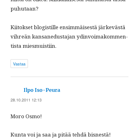
puhutaan?
Kiitok­set blo­gis­tille ensim­mäis­es­tä järkevästä
vihreän kansane­dus­ta­jan ydin­voimakom­men­
tista miesmuistiin.
Vastaa
sanoo:
Ilpo Iso-Peura
28.10.2011 12:13
Moro Osmo!
Kun­ta voi ja saa ja pitää tehdä bisnestä!