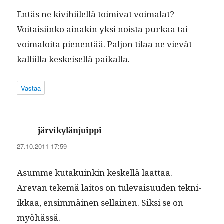
Entäs ne kivi­hi­ilel­lä toimi­vat voimalat?
Voitaisi­inko ainakin yksi noista purkaa tai
voimaloi­ta pienen­tää. Paljon tilaa ne vievät
kalli­il­la keskeisel­lä paikalla.
Vastaa
sanoo:
järvikylänjuippi
27.10.2011 17:59
Asumme kutakuinkin keskel­lä laattaa.
Are­van tekemä laitos on tule­vaisu­u­den tekni­
ikkaa, ensim­mäi­nen sel­l­ainen. Sik­si se on
myöhässä.