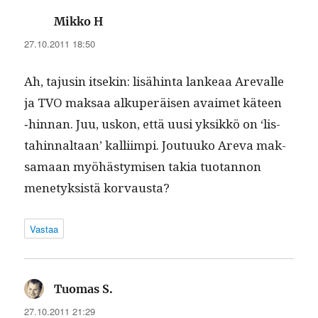
sanoo:
Mikko H
27.10.2011 18:50
Ah, tajusin itsekin: lisähin­ta lankeaa Arevalle
ja TVO mak­saa alku­peräisen avaimet käteen
‑hin­nan. Juu, uskon, että uusi yksikkö on ‘lis­
tahinnal­taan’ kalli­impi. Joutuuko Are­va mak­
samaan myöhästymisen takia tuotan­non
mene­tyk­sistä korvausta?
Vastaa
sanoo:
Tuomas S.
27.10.2011 21:29