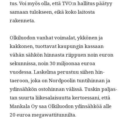
tus. Voi myös olla, että TVO:n hal­li­tus pää­tyy
samaan tulok­seen, eikä koko laitos­ta
rakenneta.
Olk­ilu­odon van­hat voimalat, ykkö­nen ja
kakko­nen, tuot­ta­vat kaupun­gin kas­saan
vähän sähkön hin­nas­ta riip­puen noin euron
sekun­nis­sa, noin 30 miljoon­aa euroa
vuodessa. Laskel­ma perus­tuu siihen hin­
taeroon, joka on Nord­poolin tun­ti­hin­nan ja
ydin­sähkön osto­hin­nan välis­sä. Tuskin pal­jas­
tan suur­ta liike­salaisu­ut­ta ker­toes­sani, että
Mankala Oy saa Olk­ilu­odon ydin­sähköä alle
20 euroa megawattitunnilta.