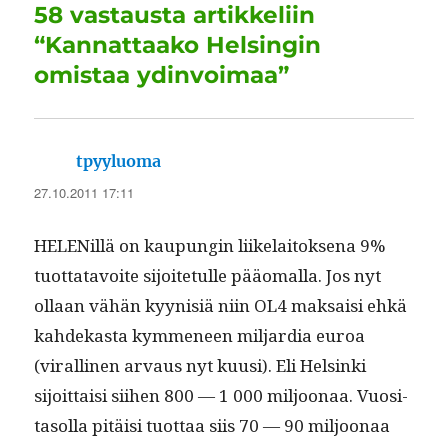
58 vastausta artikkeliin
“Kannattaako Helsingin
omistaa ydinvoimaa”
sanoo:
tpyyluoma
27.10.2011 17:11
HELE­Nil­lä on kaupun­gin liike­laitok­se­na 9%
tuot­tatavoite sijoite­tulle pääo­ma­l­la. Jos nyt
ollaan vähän kyynisiä niin OL4 mak­saisi ehkä
kahdekas­ta kymme­neen mil­jar­dia euroa
(viralli­nen arvaus nyt kuusi). Eli Helsin­ki
sijoit­taisi siihen 800 — 1 000 miljoon­aa. Vuosi­
ta­sol­la pitäisi tuot­taa siis 70 — 90 miljoon­aa