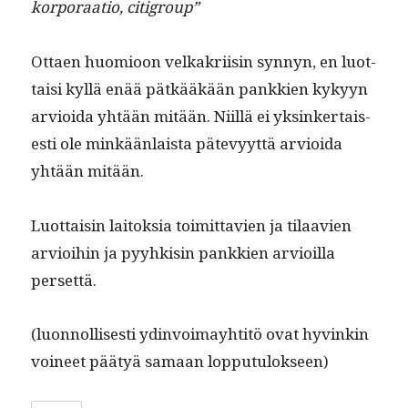
kor­po­raa­tio, citigroup”
Ottaen huomioon velka­kri­isin syn­nyn, en luot­
taisi kyl­lä enää pätkääkään pankkien kykyyn
arvioi­da yhtään mitään. Niil­lä ei yksinker­tais­
es­ti ole minkään­laista pätevyyt­tä arvioi­da
yhtään mitään.
Luot­taisin laitok­sia toimit­tavien ja tilaavien
arvioi­hin ja pyyhk­isin pankkien arvioil­la
persettä.
(luon­nol­lis­es­ti ydin­voimay­htitö ovat hyvinkin
voineet pää­tyä samaan lopputulokseen)