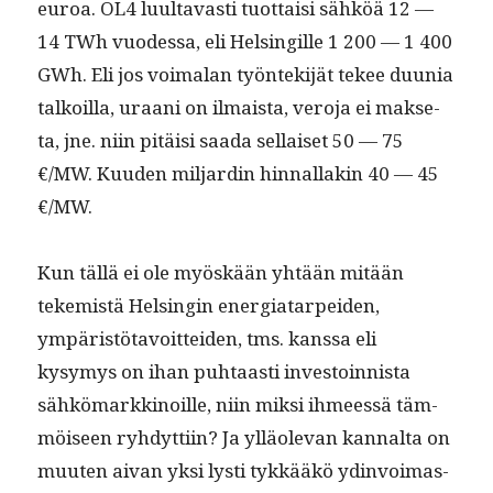
euroa. OL4 luul­tavasti tuot­taisi sähköä 12 —
14 TWh vuodessa, eli Helsingille 1 200 — 1 400
GWh. Eli jos voimalan työn­tek­i­jät tekee duu­nia
talkoil­la, uraani on ilmaista, vero­ja ei mak­se­
ta, jne. niin pitäisi saa­da sel­l­aiset 50 — 75
€/MW. Kuu­den mil­jardin hin­nal­lakin 40 — 45
€/MW.
Kun täl­lä ei ole myöskään yhtään mitään
tekemistä Helsin­gin ener­giatarpei­den,
ympäristö­tavoit­tei­den, tms. kanssa eli
kysymys on ihan puh­taasti investoin­nista
sähkö­markki­noille, niin mik­si ihmeessä täm­
möiseen ryhdyt­ti­in? Ja ylläol­e­van kannal­ta on
muuten aivan yksi lysti tykkääkö ydin­voimas­