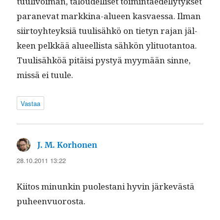
tuulivoiman, taloudel­liset toim­intaedel­ly­tyk­set
paranevat markki­na-alueen kas­vaes­sa. Ilman
siir­toy­hteyk­siä tuulisähkö on tietyn rajan jäl­
keen pelkkää alueel­lista sähkön yli­tuotan­toa.
Tuulisähköä pitäisi pystyä myymään sinne,
mis­sä ei tuule.
Vastaa
sanoo:
J. M. Korhonen
28.10.2011 13:22
Kiitos min­unkin puolestani hyvin järkevästä
puheenvuorosta.