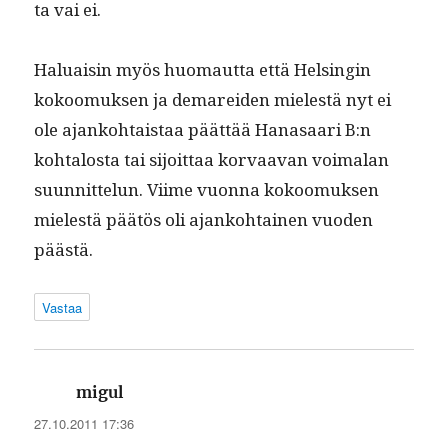
ta vai ei.
Halu­aisin myös huo­maut­ta että Helsin­gin
kokoomuk­sen ja demarei­den mielestä nyt ei
ole ajanko­htais­taa päät­tää Hanasaari B:n
kohtalosta tai sijoit­taa kor­vaa­van voimalan
suun­nit­telun. Viime vuon­na kokoomuk­sen
mielestä päätös oli ajanko­htainen vuo­den
päästä.
Vastaa
sanoo:
migul
27.10.2011 17:36