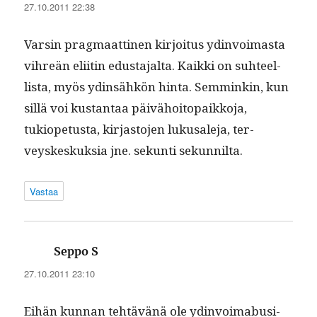
27.10.2011 22:38
Varsin prag­maat­ti­nen kir­joi­tus ydin­voimas­ta
vihreän eli­itin edus­ta­jal­ta. Kaik­ki on suh­teel­
lista, myös ydin­sähkön hin­ta. Sem­minkin, kun
sil­lä voi kus­tan­taa päivähoitopaikko­ja,
tukiope­tus­ta, kir­jas­to­jen lukusale­ja, ter­
veyskeskuk­sia jne. sekun­ti sekunnilta.
Vastaa
sanoo:
Seppo S
27.10.2011 23:10
Eihän kun­nan tehtävänä ole ydin­voimabusi­