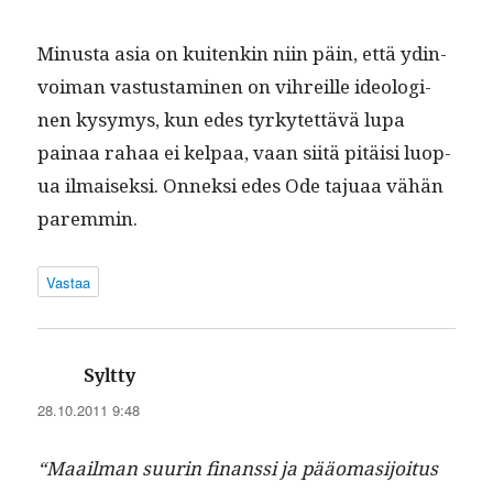
Minus­ta asia on kuitenkin niin päin, että ydin­
voiman vas­tus­t­a­mi­nen on vihreille ide­ologi­
nen kysymys, kun edes tyrkytet­tävä lupa
painaa rahaa ei kel­paa, vaan siitä pitäisi luop­
ua ilmaisek­si. Onnek­si edes Ode tajuaa vähän
paremmin.
Vastaa
sanoo:
Syltty
28.10.2011 9:48
“Maail­man suurin finanssi ja pääo­masi­joi­tus