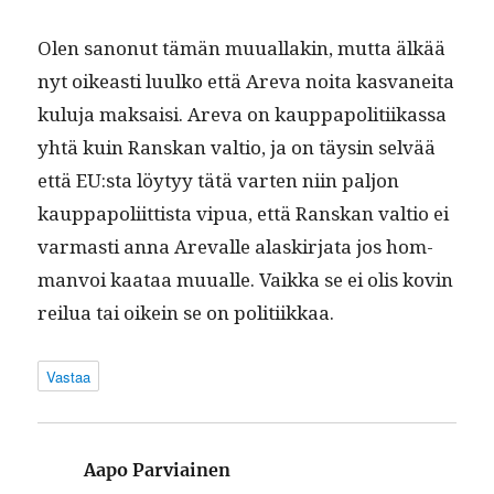
Olen sanonut tämän muual­lakin, mut­ta älkää
nyt oikeasti luulko että Are­va noi­ta kas­vanei­ta
kulu­ja mak­saisi. Are­va on kaup­pa­poli­ti­ikas­sa
yhtä kuin Ran­skan val­tio, ja on täysin selvää
että EU:sta löy­tyy tätä varten niin paljon
kaup­pa­poli­it­tista vipua, että Ran­skan val­tio ei
var­masti anna Arevalle alaskir­ja­ta jos hom­
man­voi kaataa muualle. Vaik­ka se ei olis kovin
reilua tai oikein se on politiikkaa.
Vastaa
sanoo:
Aapo Parviainen