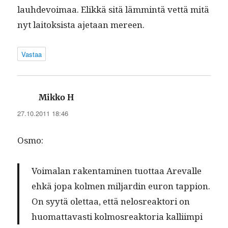
lauhde­voimaa. Elikkä sitä läm­mintä vet­tä mitä
nyt laitok­sista aje­taan mereen.
Vastaa
sanoo:
Mikko H
27.10.2011 18:46
Osmo:
Voimalan rak­en­t­a­mi­nen tuot­taa Arevalle
ehkä jopa kol­men mil­jardin euron tap­pi­on.
On syytä olet­taa, että nelos­reak­tori on
huo­mat­tavasti kol­mosreak­to­ria kalliimpi