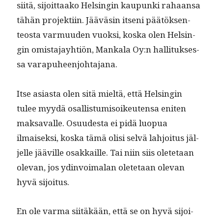
siitä, sijoit­taako Helsin­gin kaupun­ki rahaansa
tähän pro­jek­ti­in. Jääväsin itseni päätök­sen­
teosta var­muu­den vuok­si, kos­ka olen Helsin­
gin omis­ta­jay­htiön, Mankala Oy:n hal­li­tuk­ses­
sa varapuheenjohtajana.
Itse asi­as­ta olen sitä mieltä, että Helsin­gin
tulee myy­dä osal­lis­tu­misoikeuten­sa eniten
mak­savalle. Osu­ud­es­ta ei pidä luop­ua
ilmaisek­si, kos­ka tämä olisi selvä lahjoi­tus jäl­
jelle jääville osakkaille. Tai niin siis olete­taan
ole­van, jos ydin­voimalan olete­taan ole­van
hyvä sijoi­tus.
En ole var­ma siitäkään, että se on hyvä sijoi­