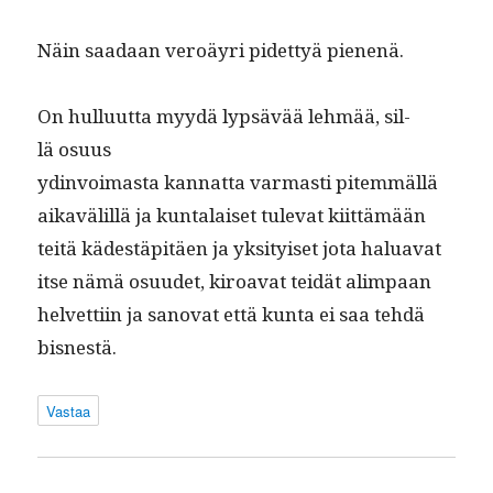
Näin saadaan veroäyri pidet­tyä pienenä.
On hul­lu­ut­ta myy­dä lyp­sävää lehmää, sil­
lä osuus
ydin­voimas­ta kan­nat­ta var­masti pitem­mäl­lä
aikavälil­lä ja kun­ta­laiset tule­vat kiit­tämään
teitä kädestäpitäen ja yksi­tyiset jota halu­a­vat
itse nämä osu­udet, kiroa­vat tei­dät alimpaan
hel­vetti­in ja sanovat että kun­ta ei saa tehdä
bisnestä.
Vastaa