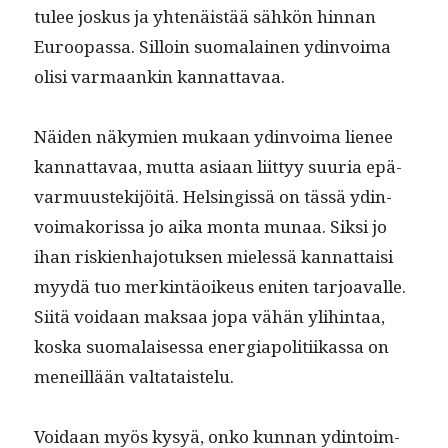
tulee joskus ja yht­enäistää sähkön hin­nan
Euroopas­sa. Sil­loin suo­ma­lainen ydin­voima
olisi var­maankin kannattavaa.
Näi­den näkymien mukaan ydin­voima lie­nee
kan­nat­tavaa, mut­ta asi­aan liit­tyy suuria epä­
var­muustek­i­jöitä. Helsingis­sä on tässä ydin­
voimako­ris­sa jo aika mon­ta munaa. Sik­si jo
ihan riskien­hajo­tuk­sen mielessä kan­nat­taisi
myy­dä tuo merk­in­täoikeus eniten tar­joavalle.
Siitä voidaan mak­saa jopa vähän yli­hin­taa,
kos­ka suo­ma­laises­sa ener­giapoli­ti­ikas­sa on
meneil­lään valtataistelu.
Voidaan myös kysyä, onko kun­nan ydin­toim­