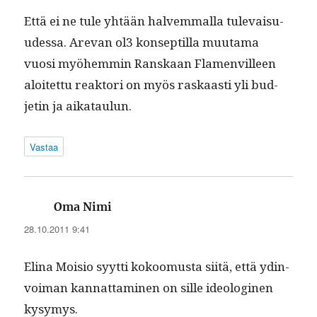
Että ei ne tule yhtään halvem­mal­la tule­vaisu­
udessa. Are­van ol3 kon­sep­til­la muu­ta­ma
vuosi myöhem­min Ran­skaan Fla­menvilleen
aloitet­tu reak­tori on myös raskaasti yli bud­
jetin ja aikataulun.
Vastaa
sanoo:
Oma Nimi
28.10.2011 9:41
Eli­na Moisio syyt­ti kokoomus­ta siitä, että ydin­
voiman kan­nat­ta­mi­nen on sille ide­ologi­nen
kysymys.