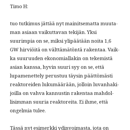
Timo H:
tuo tutkimus jät­tää nyt mainit­se­mat­ta muu­ta­
man asi­aan vaikut­ta­van tek­i­jän. Yksi
suurimpia on se, mik­si ylipäätään noi­ta 1,6
GW hirviöitä on vält­tämätön­tä rak­en­taa. Vaik­
ka suu­ru­u­den ekono­mi­al­lakin on tekemistä
asian kanssa, hyvin suuri syy on se, että
lupamenet­te­ly perus­tuu täysin päät­tömästi
reak­tor­ei­den lukumäärään, jol­loin luvan­hak­i­
joil­la on vah­va kan­nustin rak­en­taa mah­dol­
lisim­man suuria reak­tor­e­i­ta. Ei ihme, että
ongelmia tulee.
Tässä nyt esimerk­ki ydin­voimas­ta, jota on