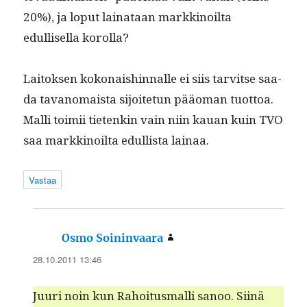
20%), ja lop­ut lainataan markki­noil­ta
edullisel­la korolla?
Laitok­sen kokon­aishin­nalle ei siis tarvitse saa­
da tavanomaista sijoite­tun pääo­man tuot­toa.
Malli toimii tietenkin vain niin kauan kuin TVO
saa markki­noil­ta edullista lainaa.
Vastaa
sanoo:
Osmo Soininvaara
28.10.2011 13:46
Juuri noin kun Rahoi­tus­malli sanoo. Siinä