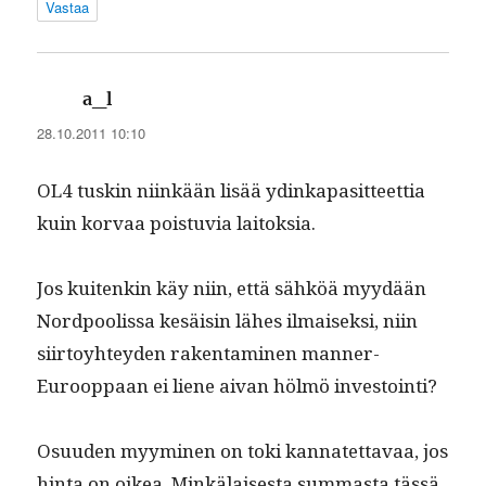
Vastaa
sanoo:
a_l
28.10.2011 10:10
OL4 tuskin niinkään lisää ydinka­p­a­sit­teet­tia
kuin kor­vaa pois­tu­via laitoksia.
Jos kuitenkin käy niin, että sähköä myy­dään
Nord­poolis­sa kesäisin läh­es ilmaisek­si, niin
siir­toy­htey­den rak­en­t­a­mi­nen man­ner-
Euroop­paan ei liene aivan hölmö investointi?
Osu­u­den myymi­nen on toki kan­natet­tavaa, jos
hin­ta on oikea. Minkälais­es­ta sum­mas­ta tässä