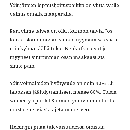
Ydin­jät­teen lop­pusi­joi­tu­s­paik­ka on viit­tä vaille
valmis oma­l­la maaperällä.
Pari viime talvea on ollut kun­non talvia. Jos
kaik­ki skan­di­na­vian sähkö myy­dään sak­saan
niin kylmä tääl­lä tulee. Neukutkin ovat jo
myyneet suurim­man osan maakaa­sus­ta
sinne päin.
Ydin­voimaloiden hyö­ty­sude on noin 40%. Eli
laitok­sen jäähdyt­tämiseen menee 60%. Toisin
sanoen yli puo­let Suomen ydin­voiman tuot­ta­
mas­ta ener­gias­ta aje­taan mereen.
Helsin­gin pitää tule­vaisu­udessa omis­taa