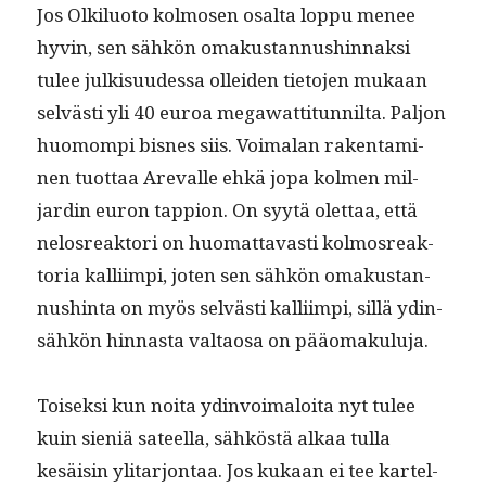
Jos Olk­ilu­o­to kol­mosen osalta lop­pu menee
hyvin, sen sähkön omakus­tan­nushin­naksi
tulee julk­isu­udessa ollei­den tieto­jen mukaan
selvästi yli 40 euroa megawat­ti­tun­nil­ta. Paljon
huo­mom­pi bisnes siis. Voimalan rak­en­t­a­mi­
nen tuot­taa Arevalle ehkä jopa kol­men mil­
jardin euron tap­pi­on. On syytä olet­taa, että
nelos­reak­tori on huo­mat­tavasti kol­mosreak­
to­ria kalli­impi, joten sen sähkön omakus­tan­
nush­in­ta on myös selvästi kalli­impi, sil­lä ydin­
sähkön hin­nas­ta val­taosa on pääomakuluja.
Toisek­si kun noi­ta ydin­voimaloi­ta nyt tulee
kuin sieniä sateel­la, sähköstä alkaa tul­la
kesäisin yli­tar­jon­taa. Jos kukaan ei tee kartel­