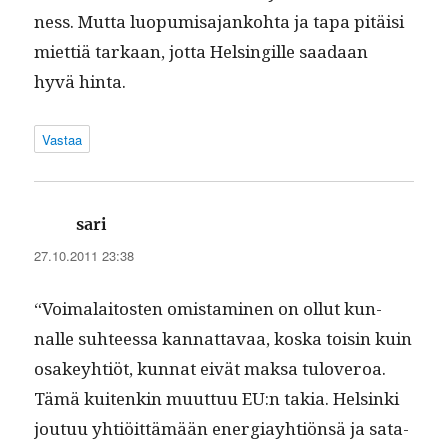
ness. Mut­ta luop­umisa­janko­h­ta ja tapa pitäisi
miet­tiä tarkaan, jot­ta Helsingille saadaan
hyvä hinta.
Vastaa
sanoo:
sari
27.10.2011 23:38
“Voimalaitosten omis­t­a­mi­nen on ollut kun­
nalle suh­teessa kan­nat­tavaa, kos­ka toisin kuin
osakey­htiöt, kun­nat eivät mak­sa tuloveroa.
Tämä kuitenkin muut­tuu EU:n takia. Helsin­ki
joutuu yhtiöit­tämään ener­giay­htiön­sä ja sata­