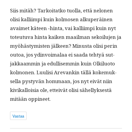
Siis mitäh? Tarkoi­tatko tuol­la, että nelo­nen
olisi kalli­impi kuin kol­mosen alku­peräi­nen
avaimet käteen ‑hin­ta, vai kalli­impi kuin nyt
toteu­tu­va hin­ta kaiken maail­man sekoilu­jen ja
myöhästymis­ten jäl­keen? Minus­ta olisi perin
outoa, jos ydin­voimalaa ei saa­da tehtyä sut­
jakkaam­min ja edullisem­min kuin Olk­ilu­o­to
kol­mo­nen. Luulisi Are­vankin täl­lä koke­muk­
sel­la pystyvän hom­maan, jos nyt eivät niin
kivikalloisia ole, etteivät olisi sähellyk­ses­tä
mitään oppineet.
Vastaa