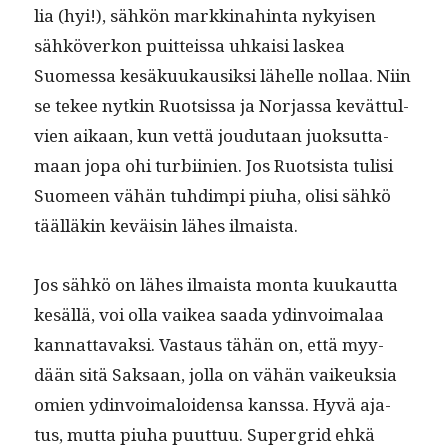
lia (hyi!), sähkön markki­nahin­ta nykyisen
sähköverkon puit­teis­sa uhkaisi laskea
Suomes­sa kesäkuukausik­si lähelle nol­laa. Niin
se tekee nytkin Ruot­sis­sa ja Nor­jas­sa kevät­tul­
vien aikaan, kun vet­tä joudu­taan juok­sut­ta­
maan jopa ohi tur­bi­inien. Jos Ruot­sista tulisi
Suomeen vähän tuhdimpi piuha, olisi sähkö
tääl­läkin keväisin läh­es ilmaista.
Jos sähkö on läh­es ilmaista mon­ta kuukaut­ta
kesäl­lä, voi olla vaikea saa­da ydin­voimalaa
kan­nat­tavak­si. Vas­taus tähän on, että myy­
dään sitä Sak­saan, jol­la on vähän vaikeuk­sia
omien ydin­voimaloiden­sa kanssa. Hyvä aja­
tus, mut­ta piuha puut­tuu. Super­grid ehkä