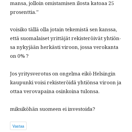
mansa, jol­loin omis­tamisen ilosta katoaa 25
prosenttia.”
voisiko täl­lä olla jotain tekemistä sen kanssa,
että suo­ma­laiset yrit­täjät rek­isteröivät yhtiön­
sa nykyjään herkästi viroon, jos­sa verokan­ta
on 0% ?
Jos yri­tysvero­tus on ongel­ma eikö Helsin­gin
kaupun­ki voisi rek­isteröidä yhtiön­sa viroon ja
ottaa verova­paina osinkoina tulonsa.
mik­siköhän suomeen ei investoida?
Vastaa