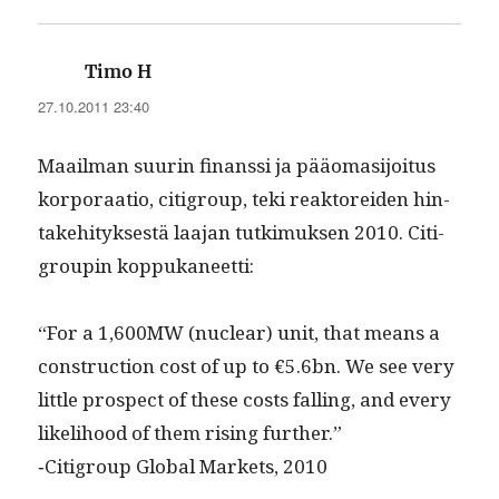
sanoo:
Timo H
27.10.2011 23:40
Maail­man suurin finanssi ja pääo­masi­joi­tus
kor­po­raa­tio, cit­i­group, teki reak­tor­ei­den hin­
take­hi­tyk­ses­tä laa­jan tutkimuk­sen 2010. Cit­i­
groupin koppukaneetti:
“For a 1,600MW (nuclear) unit, that means a
con­struc­tion cost of up to €5.6bn. We see very
lit­tle prospect of these costs falling, and every
like­li­hood of them ris­ing further.”
‑Cit­i­group Glob­al Mar­kets, 2010