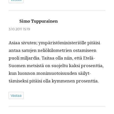
Simo Tuppurainen
sanoo:
3.10.2011 15:19
Asi­aa sivuten; ympäristömin­is­ter­iölle pitäisi
antaa sato­jen neliök­ilo­me­trien ostamiseen
puoli mil­jar­dia. Taitaa olla niin, että Etelä-
Suomen met­sistä on suo­jel­tu kak­si pros­ent­tia,
kun luon­non mon­imuo­toisu­u­den säi­lyt­
tämisek­si pitäisi olla kymme­nen prosenttia.
Vastaa