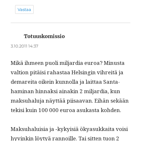
Vastaa
Totuuskomissio
sanoo:
3.10.2011 14:37
Mikä ihmeen puoli mil­jar­dia euroa? Minus­ta
val­tion pitäisi rahas­taa Helsin­gin vihre­itä ja
demare­i­ta oikein kun­nol­la ja lait­taa San­ta­
ham­i­nan hin­naksi ainakin 2 mil­jar­dia, kun
mak­suhalu­ja näyt­tää piisaa­van. Eihän sekään
tek­isi kuin 100 000 euroa asukas­ta kohden.
Mak­suhaluisia ja ‑kyky­isiä ökya­sukkai­ta voisi
hyvinkin löy­tyä ran­noille. Tai sit­ten tuon 2