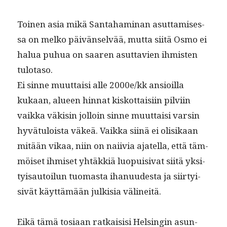
Toinen asia mikä San­ta­ham­i­nan asut­tamises­
sa on melko päivän­selvää, mut­ta siitä Osmo ei
halua puhua on saaren asut­tavien ihmis­ten
tulotaso.
Ei sinne muut­taisi alle 2000e/kk ansioil­la
kukaan, alueen hin­nat kiskot­taisi­in pil­vi­in
vaik­ka väk­isin jol­loin sinne muut­taisi varsin
hyvä­tu­loista väkeä. Vaik­ka siinä ei olisikaan
mitään vikaa, niin on nai­ivia ajatel­la, että täm­
möiset ihmiset yhtäkkiä luopuisi­vat siitä yksi­
ty­isautoilun tuo­mas­ta ihanu­ud­es­ta ja siir­ty­i­
sivät käyt­tämään julk­isia välineitä.
Eikä tämä tosi­aan ratkai­sisi Helsin­gin asun­