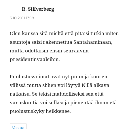
R. Silfverberg
sanoo:
3.10.2011 13:18
Olen kanssa sitä mieltä että pitäisi tutkia miten
asun­to­ja saisi raken­net­tua San­ta­ham­i­naan,
mut­ta odot­taisin ensin seu­raavi­in
presidentinvaaleihin.
Puo­lus­tusvoimat ovat nyt puun ja kuoren
välis­sä mut­ta siihen voi löy­tyä N:llä alka­va
ratkaisu. Se tek­isi mah­dol­lisek­si sen että
varuskun­tia voi sulkea ja pienen­tää ilman etä
puo­lus­tuskyky heikkenee.
Vastaa