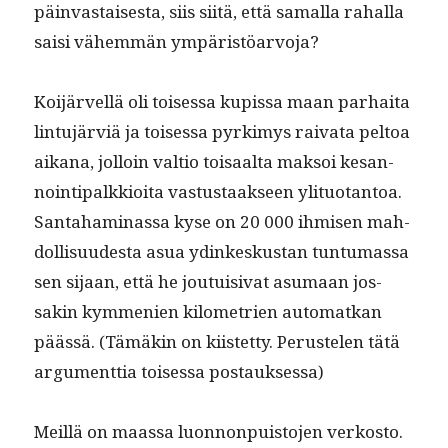
päin­vas­tais­es­ta, siis siitä, että samal­la rahal­la
saisi vähem­män ympäristöarvoja?
Koi­järvel­lä oli toises­sa kupis­sa maan parhai­ta
lin­tu­järviä ja toises­sa pyrkimys rai­va­ta pel­toa
aikana, jol­loin val­tio toisaal­ta mak­soi kesan­
noin­tipalkkioi­ta vas­tus­taak­seen yli­tuotan­toa.
San­ta­ham­i­nas­sa kyse on 20 000 ihmisen mah­
dol­lisu­ud­es­ta asua ydinkeskus­tan tun­tu­mas­sa
sen sijaan, että he jou­tu­isi­vat asumaan jos­
sakin kym­me­nien kilo­me­trien automatkan
päässä. (Tämäkin on kiis­tet­ty. Peruste­len tätä
argu­ment­tia toises­sa postauksessa)
Meil­lä on maas­sa luon­non­puis­to­jen verkos­to.