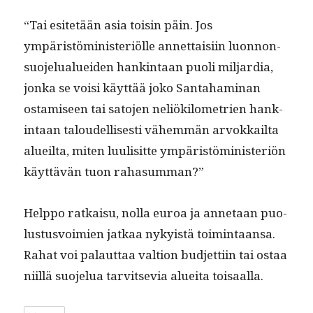
“Tai esitetään asia toisin päin. Jos
ympäristömin­is­ter­iölle annet­taisi­in luon­non­
suo­jelu­aluei­den han­k­in­taan puoli mil­jar­dia,
jon­ka se voisi käyt­tää joko San­ta­ham­i­nan
ostamiseen tai sato­jen neliök­ilo­me­trien han­k­
in­taan taloudel­lis­es­ti vähem­män arvokkail­ta
alueil­ta, miten luulisitte ympäristömin­is­ter­iön
käyt­tävän tuon rahasumman?”
Help­po ratkaisu, nol­la euroa ja annetaan puo­
lus­tusvoimien jatkaa nyky­istä toim­intaansa.
Rahat voi palaut­taa val­tion bud­jet­ti­in tai ostaa
niil­lä suo­jelua tarvit­se­via aluei­ta toisaalla.