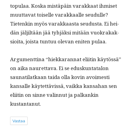
top­u­laa. Kos­ka mis­täpäin varakkaat ihmiset
muut­ta­vat toiselle varakkaalle seudulle?
Tietenkin myös varakkaas­ta seudus­ta. Ei hei­
dän jäljiltään jää tyhjäk­si mitään vuokrakak­
sioi­ta, joista tun­tuu ole­van eniten pulaa.
Argu­ment­ti­na “hiekkaran­nat eli­itin käytössä”
on aika nau­ret­ta­va. Ei se eduskun­tat­alon
saunati­latkaan tai­da olla kovin avoimesti
kansalle käytet­tävis­sä, vaik­ka kansa­han sen
eli­itin on sinne valin­nut ja palkankin
kustantanut.
Vastaa