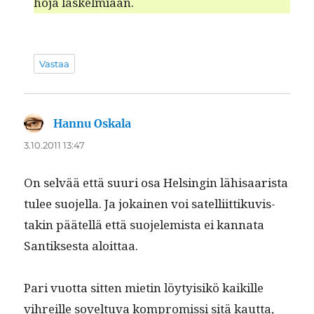
ho­ja laskelmiaan.
Vastaa
Hannu Oskala
sanoo:
3.10.2011 13:47
On selvää että suuri osa Helsin­gin lähisaarista
tulee suo­jel­la. Ja jokainen voi satel­li­it­tiku­vis­
takin päätel­lä että suo­jelemista ei kan­na­ta
San­tik­ses­ta aloittaa.
Pari vuot­ta sit­ten mietin löy­ty­isikö kaikille
vihreille sovel­tu­va kom­pro­mis­si sitä kaut­ta,