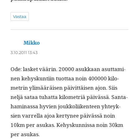
Vastaa
Mikko
sanoo:
3.10.2011 13:43
Ode: las­ket väärin. 20000 asukkaan asut­ta­mi­
nen kehyskun­ti­in tuot­taa noin 400000 kilo­
metrin ylimääräisen päivit­täisen ajon. Siis
neljä sataa tuhat­ta kilo­metriä päivässä. San­ta­
ham­i­nas­sa hyvien joukkoli­iken­teen yhteyk­
sien var­rel­la ajoa ker­tynee päivässä noin
10km per asukas. Kehyskun­nis­sa noin 30km
per asukas.