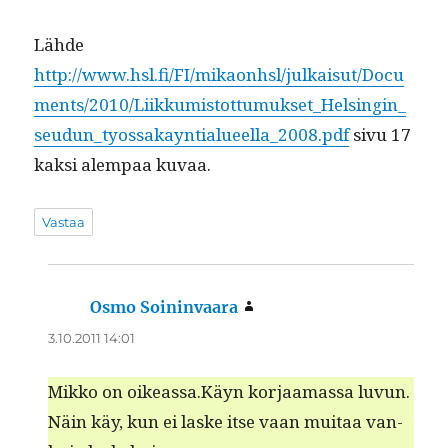
Lähde
http://www.hsl.fi/FI/mikaonhsl/julkaisut/Docu
ments/2010/Liikkumistottumukset_Helsingin_
seudun_tyossakayntialueella_2008.pdf
sivu 17
kak­si alem­paa kuvaa.
Vastaa
Osmo Soininvaara
sanoo:
3.10.2011 14:01
Mikko on oikeassa.Käyn kor­jaa­mas­sa luvun.
Näin käy, kun ei laske itse vaan muitaa van­