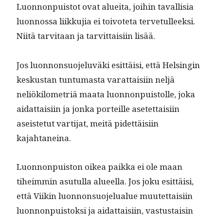
Luon­non­puis­tot ovat aluei­ta, joi­hin taval­lisia
luon­nos­sa liikku­jia ei toiv­ote­ta ter­ve­tulleek­si.
Niitä tarvi­taan ja tarvit­taisi­in lisää.
Jos luon­non­suo­jelu­vä­ki esit­täisi, että Helsin­gin
keskus­tan tun­tu­mas­ta varat­taisi­in neljä
neliök­ilo­metriä maa­ta luon­non­puis­tolle, joka
aidat­taisi­in ja jon­ka porteille asetet­taisi­in
aseis­te­tut var­ti­jat, meitä pidet­täisi­in
kajahtaneina.
Luon­non­puis­ton oikea paik­ka ei ole maan
tiheim­min asu­tul­la alueel­la. Jos joku esit­täisi,
että Viikin luon­non­suo­jelu­alue muutet­taisi­in
luon­non­puis­tok­si ja aidat­taisi­in, vas­tus­taisin