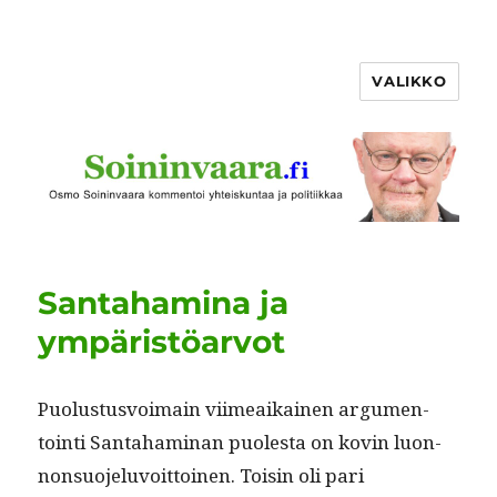
VALIKKO
Santahamina ja
ympäristöarvot
Puo­lus­tusvoimain viimeaikainen argu­men­
toin­ti San­ta­ham­i­nan puoles­ta on kovin luon­
non­suo­jelu­voit­toinen. Toisin oli pari