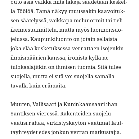
outo asia vaik­ka niitä lake­ja sääde­tään keskel­
lä Töölöä. Tämä näkyy muus­sakin kaavoituk­
sen säätelyssä, vaikka­pa melunor­mit tai tieli­
iken­nesu­un­nit­telu, mut­ta myös luon­non­suo­
jelus­sa. Kaupunkilu­on­to on jotain sel­l­aista
joka elää kos­ke­tuk­ses­sa ver­rat­taen iso­jenkin
ihmis­määrien kanssa, iro­nista kyl­lä ne
tulokasla­jitkin on ihmisen tuo­mia. Sitä tulee
suo­jel­la, mut­ta ei sitä voi suo­jel­la samal­la
taval­la kuin erämaita.
Muuten, Val­lisaari ja Kuninkaansaari ihan
San­tik­sen vier­essä. Rak­en­tei­den suo­jelu
vaatisi rahaa, virk­istyskäytön vaa­ti­mat laut­
tay­htey­det edes jonkun ver­ran matkus­ta­jia.