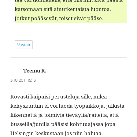
kat­so­maan sitä ain­utk­er­taista luon­toa.
Jotkut poää­sevät, toiset eivät pääse.
Vastaa
Teemu K.
sanoo:
3.10.2011 15:13
Kovasti kaipaisi perustelu­ja sille, mik­si
kehyskun­ti­in ei voi luo­da työ­paikko­ja, julk­ista
liiken­net­tä ja toimivia tieväyliä/raiteita, että
busseilla/junilla pää­sisi kohtu­ua­jas­sa jopa
Helsin­gin keskus­taan jos niin haluaa.