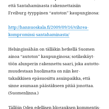
että San­ta­ham­i­nas­ta raken­net­taisi­in
Freiburg-tyyp­pinen “auto­ton” kaupunginosa:
http://hannuoskala.fi/2009/09/16/vihrea-
kompromissi-santahaminasta/
Helsingis­sähän on täl­läkin het­kel­lä Suomen
ain­oa “auto­ton” kaupungi­nosa; soti­laskäyt­
töön alun­perin raken­net­tu saari, joka autot­to­
muud­estaan huoli­mat­ta on niin ker­
takaikkisen epä­su­osit­tu asuin­paik­ka, että
sinne asumaan päästäk­seen pitää jonot­taa.
(Suomen­lin­na.)
Täl­löin Oden edel­lisen blo­gauk­sen kom­men­tis­