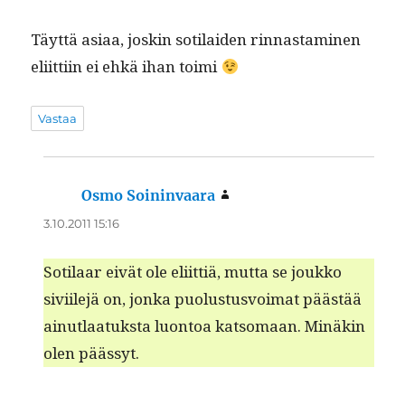
Täyt­tä asi­aa, joskin soti­laiden rin­nas­t­a­mi­nen
eli­it­ti­in ei ehkä ihan toimi
Vastaa
Osmo Soininvaara
sanoo:
3.10.2011 15:16
Soti­laar eivät ole eli­it­tiä, mut­ta se joukko
sivi­ile­jä on, jon­ka puo­lus­tusvoimat päästää
ain­ut­laatuk­s­ta luon­toa kat­so­maan. Minäkin
olen päässyt.