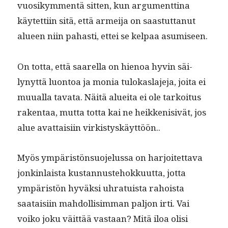
vuosikym­men­tä sit­ten, kun argu­ment­ti­na
käytet­ti­in sitä, että armei­ja on saas­tut­tanut
alueen niin pahasti, ettei se kel­paa asumiseen.
On tot­ta, että saarel­la on hienoa hyvin säi­
lynyt­tä luon­toa ja monia tulokasla­je­ja, joi­ta ei
muual­la tava­ta. Näitä aluei­ta ei ole tarkoi­tus
rak­en­taa, mut­ta tot­ta kai ne heikkeni­sivät, jos
alue avat­taisi­in virk­istyskäyt­töön..
Myös ympäristön­suo­jelus­sa on har­joitet­ta­va
jonkin­laista kus­tan­nuste­hokku­ut­ta, jot­ta
ympäristön hyväk­si uhra­tu­ista rahoista
saataisi­in mah­dol­lisim­man paljon irti. Vai
voiko joku väit­tää vas­taan? Mitä iloa olisi