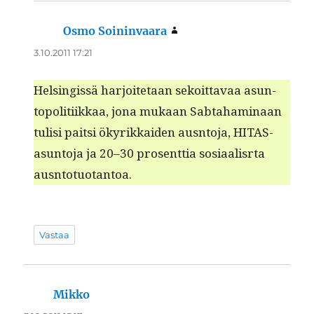
Osmo Soininvaara
sanoo:
3.10.2011 17:21
Helsingis­sä har­joite­taan sekoit­tavaa asun­
topoli­ti­ikkaa, jona mukaan Sab­ta­ham­i­naan
tulisi pait­si ökyrikkaiden aus­nto­ja, HITAS-
asun­to­ja ja 20–30 pros­ent­tia sosi­aal­is­r­ta
ausntotuotantoa.
Vastaa
Mikko
sanoo: