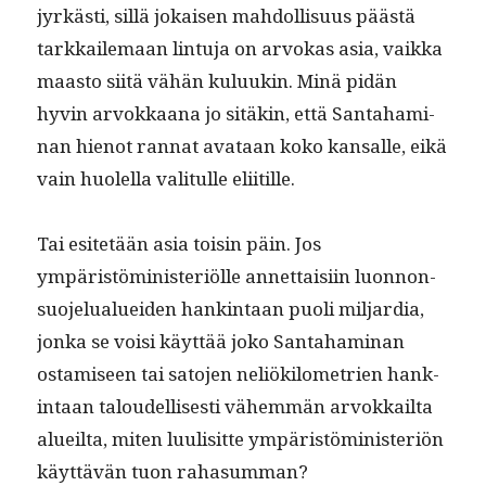
jyrkästi, sil­lä jokaisen mah­dol­lisu­us päästä
tarkkaile­maan lin­tu­ja on arvokas asia, vaik­ka
maas­to siitä vähän kuluukin. Minä pidän
hyvin arvokkaana jo sitäkin, että San­ta­ham­i­
nan hienot ran­nat avataan koko kansalle, eikä
vain huolel­la val­i­t­ulle eliitille.
Tai esitetään asia toisin päin. Jos
ympäristömin­is­ter­iölle annet­taisi­in luon­non­
suo­jelu­aluei­den han­k­in­taan puoli mil­jar­dia,
jon­ka se voisi käyt­tää joko San­ta­ham­i­nan
ostamiseen tai sato­jen neliök­ilo­me­trien han­k­
in­taan taloudel­lis­es­ti vähem­män arvokkail­ta
alueil­ta, miten luulisitte ympäristömin­is­ter­iön
käyt­tävän tuon rahasumman?