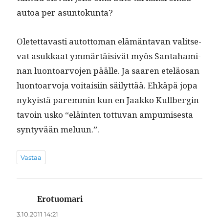
autoa per asuntokunta?
Oletet­tavasti autot­toman elämän­ta­van val­it­se­
vat asukkaat ymmärtäi­sivät myös San­ta­ham­i­
nan luon­toar­vo­jen päälle. Ja saaren eteläosan
luon­toar­vo­ja voitaisi­in säi­lyt­tää. Ehkäpä jopa
nyky­istä parem­min kun en Jaakko Kull­ber­gin
tavoin usko “eläin­ten tot­tuvan ampumis­es­ta
syn­tyvään meluun.”.
Vastaa
Erotuomari
sanoo:
3.10.2011 14:21