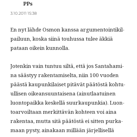
PPs
sanoo:
3.10.2011 15:38
En nyt lähde Osmon kanssa argu­men­toin­tik­il­
pailu­un, kos­ka siinä touhus­sa tulee äkkiä
pataan oikein kunnolla.
Jotenkin vain tun­tuu siltä, että jos San­ta­ham­i­
na säästyy rak­en­tamiselta, niin 100 vuo­den
päästä kaupunki­laiset pitävät päätöstä kohtu­
ullisen oikean­su­un­taise­na (ain­ut­laa­tu­inen
luon­topaik­ka keskel­lä suurkaupunkia). Luon­
toar­voil­taan merkit­tävän kohteen voi aina
rak­en­taa, mut­ta sitä päätöstä ei sit­ten purka­
maan pysty, ainakaan mil­lään jär­jel­lisel­lä