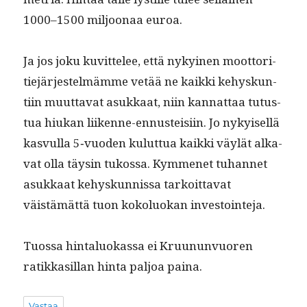
1000–1500 miljoon­aa euroa.
Ja jos joku kuvit­telee, että nykyi­nen moot­tori­
tiejär­jestelmämme vetää ne kaik­ki kehyskun­
ti­in muut­ta­vat asukkaat, niin kan­nat­taa tutus­
tua hiukan liikenne-ennusteisi­in. Jo nykyisel­lä
kasvul­la 5‑vuoden kulut­tua kaik­ki väylät alka­
vat olla täysin tukos­sa. Kymmenet tuhan­net
asukkaat kehyskun­nis­sa tarkoit­ta­vat
väistämät­tä tuon kokolu­okan investointeja.
Tuos­sa hin­talu­okas­sa ei Kru­u­nun­vuoren
ratikkasil­lan hin­ta paljoa paina.
Vastaa