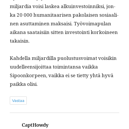
mil­jar­dia voisi laskea alkuin­vestoin­niksi, jon­
ka 20 000 human­i­taarisen pako­laisen sosi­aa­li­
nen asut­ta­mi­nen mak­saisi. Työvoima­pu­lan
aikana saataisi­in sit­ten investoin­ti korkoi­neen
takaisin.
Kahdel­la mil­jardil­la puo­lus­tusvoimat voisikin
uudelleen­si­joit­taa toim­intansa vaik­ka
Sipoonko­r­peen, vaik­ka ei se tiet­ty yhtä hyvä
paik­ka olisi.
Vastaa
CaptHowdy
sanoo: