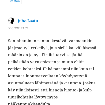
Vastaa
Juho Laatu
sanoo:
3.10.2011 13:37
San­ta­ham­i­nan ran­nat kestävät var­maankin
jär­jestet­tyä retkeilyä, jota siel­lä kai vähäisessä
määrin on jo nyt. Ei niitä tarvitse jät­tää
pelkästään varus­mi­esten ja muun eli­itin
retkien kohteek­si. Ehkä parem­pi niin kuin tal­
lo­tu­na ja luon­toar­voil­taan köy­hdytet­tynä
asun­toalueen lähimet­sänä ja ‑rantana. Joskus
käy niin ilois­es­ti, että hieno­ja luon­to- ja kult­
tuuriko­htei­ta löy­tyy myös
pääkaupunkiseudulta.