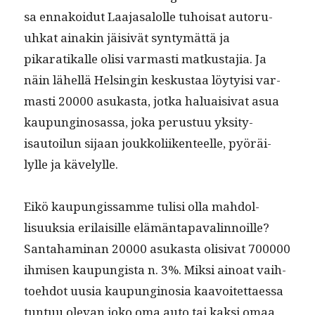
sa ennakoidut Laa­jasa­lolle tuhoisat autoru­
uhkat ainakin jäi­sivät syn­tymät­tä ja
pikaratikalle olisi var­masti matkus­ta­jia. Ja
näin lähel­lä Helsin­gin keskus­taa löy­ty­isi var­
masti 20000 asukas­ta, jot­ka halu­aisi­vat asua
kaupungi­nosas­sa, joka perus­tuu yksi­ty­
isautoilun sijaan joukkoli­iken­teelle, pyöräi­
lylle ja kävelylle.
Eikö kaupungis­samme tulisi olla mah­dol­
lisuuk­sia eri­laisille elämän­ta­pavalin­noille?
San­ta­ham­i­nan 20000 asukas­ta oli­si­vat 700000
ihmisen kaupungista n. 3%. Mik­si ain­oat vai­h­
toe­hdot uusia kaupungi­nosia kaavoitet­taes­sa
tun­tuu ole­van joko oma auto tai kak­si omaa