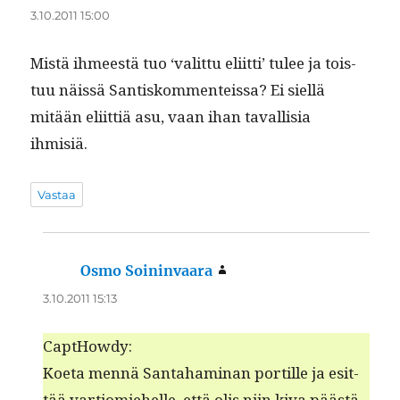
3.10.2011 15:00
Mis­tä ihmeestä tuo ‘valit­tu eli­it­ti’ tulee ja tois­
tuu näis­sä San­tiskom­menteis­sa? Ei siel­lä
mitään eli­it­tiä asu, vaan ihan taval­lisia
ihmisiä.
Vastaa
Osmo Soininvaara
sanoo:
3.10.2011 15:13
CaptHowdy:
Koeta men­nä San­ta­ham­i­nan por­tille ja esit­
tää var­tiomiehelle, että olis niin kiva päästä