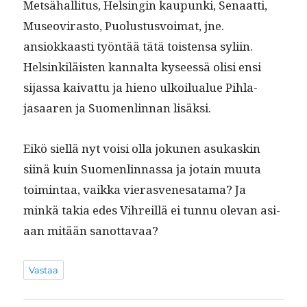
Met­sähal­li­tus, Helsin­gin kaupun­ki, Senaat­ti,
Museovi­ras­to, Puo­lus­tusvoimat, jne.
ansiokkaasti työn­tää tätä tois­t­en­sa syli­in.
Helsinkiläis­ten kannal­ta kyseessä olisi ensi
sijas­sa kai­vat­tu ja hieno ulkoilu­alue Pih­la­
jasaaren ja Suomen­lin­nan lisäksi.
Eikö siel­lä nyt voisi olla jokunen asukaskin
siinä kuin Suomen­lin­nas­sa ja jotain muu­ta
toim­intaa, vaik­ka vierasve­ne­sa­ta­ma? Ja
minkä takia edes Vihreil­lä ei tun­nu ole­van asi­
aan mitään sanottavaa?
Vastaa