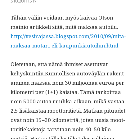
3.10.2011 15:17
Tähän väli­in voidaan myös kaivaa Otson
mainio artikke­li siitä, mitä mak­saa autoilu.
http://vesirajassa.blogspot.com/2010/09/mita-
maksaa-motari-eli-kaupunkiautoilun.html
Olete­taan, että nämä ihmiset aset­tuvat
kehyskuntiin.Kunnollisen autoväylän rak­en­t­
a­mi­nen mak­saa noin 30 miljoon­aa euroa per
kilo­metri per (1+1) kaistaa. Tämä tarkoit­taa
noin 5000 autoa ruuh­ka-aikaan, mikä vas­taa
2,5 lisäkaistaa moot­tori­ti­etä. Matkan pitu­udet
ovat noin 15–20 kilo­metriä, joten uusia moot­
tori­tiekaisto­ja tarvi­taan noin 40–50 kilo­
metriä. Hin­taa tälle lystille tulee sel­l­ainen