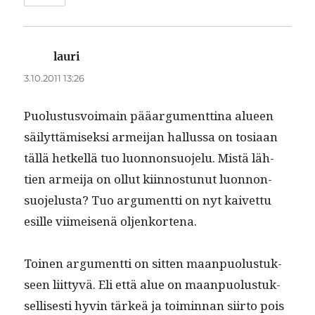
lauri
sanoo:
3.10.2011 13:26
Puo­lus­tusvoimain pääar­gu­ment­ti­na alueen
säi­lyt­tämisek­si armei­jan hal­lus­sa on tosi­aan
täl­lä het­kel­lä tuo luon­non­suo­jelu. Mis­tä läh­
tien armei­ja on ollut kiin­nos­tunut luon­non­
suo­jelus­ta? Tuo argu­ment­ti on nyt kaivet­tu
esille viimeisenä oljenkortena.
Toinen argu­ment­ti on sit­ten maan­puo­lus­tuk­
seen liit­tyvä. Eli että alue on maan­puo­lus­tuk­
sel­lis­es­ti hyvin tärkeä ja toimin­nan siir­to pois