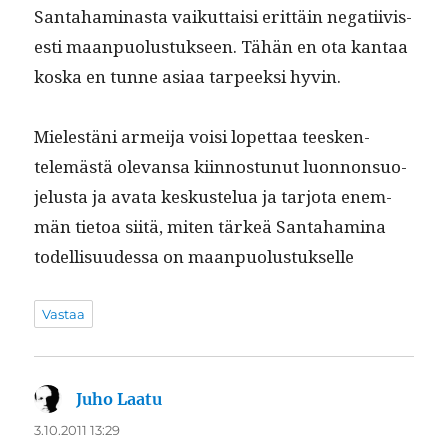
San­ta­ham­i­nas­ta vaikut­taisi erit­täin negati­ivis­
es­ti maan­puo­lus­tuk­seen. Tähän en ota kan­taa
kos­ka en tunne asi­aa tarpeek­si hyvin.
Mielestäni armei­ja voisi lopet­taa teesken­
telemästä ole­vansa kiin­nos­tunut luon­non­suo­
jelus­ta ja ava­ta keskustelua ja tar­jo­ta enem­
män tietoa siitä, miten tärkeä San­ta­ham­i­na
todel­lisu­udessa on maanpuolustukselle
Vastaa
Juho Laatu
sanoo:
3.10.2011 13:29