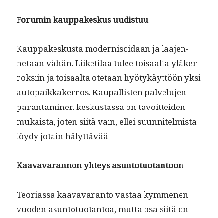
Foru­min kaup­pakeskus uudistuu
Kaup­pakeskus­ta mod­ernisoidaan ja laa­jen­
netaan vähän. Liiketi­laa tulee toisaal­ta yläk­er­
roksi­in ja toisaal­ta ote­taan hyö­tykäyt­töön yksi
autopaikkak­er­ros. Kau­pal­lis­ten palvelu­jen
paran­t­a­mi­nen keskus­tas­sa on tavoit­tei­den
mukaista, joten siitä vain, ellei suun­nitelmista
löy­dy jotain hälyttävää.
Kaavavaran­non yhteys asuntotuotantoon
Teo­ri­as­sa kaavavaran­to vas­taa kymme­nen
vuo­den asun­to­tuotan­toa, mut­ta osa siitä on