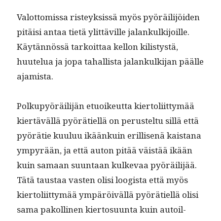
Val­ot­tomis­sa risteyk­sis­sä myös pyöräil­i­jöi­den
pitäisi antaa tietä ylit­täville jalankulk­i­joille.
Käytän­nössä tarkoit­taa kel­lon kilistys­tä,
huutelua ja jopa tahal­lista jalankulk­i­jan päälle
ajamista.
Polkupyöräil­i­jän etuoikeut­ta kier­toli­it­tymää
kiertäväl­lä pyörätiel­lä on perustel­tu sil­lä että
pyörätie kuu­luu ikäänkuin eril­lisenä kaistana
ympyrään, ja että auton pitää väistää ikään
kuin samaan suun­taan kulke­vaa pyöräil­i­jää.
Tätä taus­taa vas­ten olisi loogista että myös
kier­toli­it­tymää ympäröiväl­lä pyörätiel­lä olisi
sama pakolli­nen kier­to­su­un­ta kuin autoil­