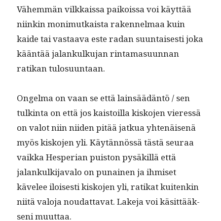
Vähem­män vilkkaissa paikois­sa voi käyt­tää
niinkin mon­imutkaista raken­nel­maa kuin
kaide tai vas­taa­va este radan suun­tais­es­ti joka
kään­tää jalankulku­jan rin­ta­ma­su­un­nan
ratikan tulosuuntaan.
Ongel­ma on vaan se että lain­säädän­tö / sen
tulk­in­ta on että jos kaistoil­la kisko­jen vier­essä
on val­ot niin niiden pitää jatkua yht­enäisenä
myös kisko­jen yli. Käytän­nössä tästä seu­raa
vaik­ka Hes­per­ian puis­ton pysäkil­lä että
jalankulk­i­java­lo on punainen ja ihmiset
kävelee ilois­es­ti kisko­jen yli, ratikat kuitenkin
niitä val­o­ja nou­dat­ta­vat. Lake­ja voi käsit­tääk­
seni muuttaa.