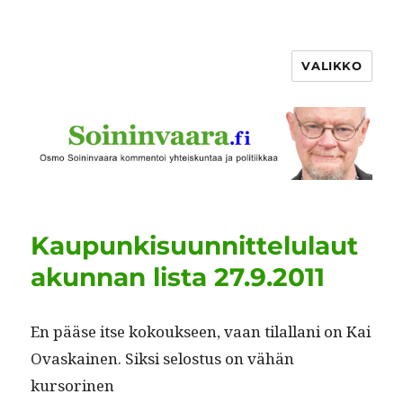
VALIKKO
Kaupunkisuunnittelulaut
akunnan lista 27.9.2011
En pääse itse kok­ouk­seen, vaan tilal­lani on Kai
Ovaskainen. Sik­si selostus on vähän
kursorinen