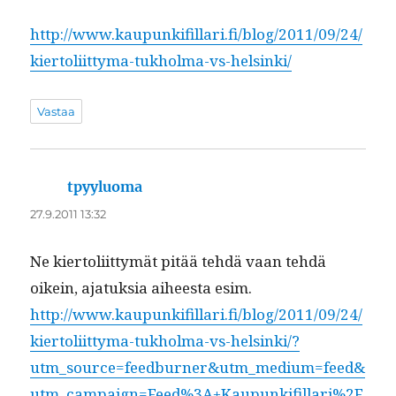
http://www.kaupunkifillari.fi/blog/2011/09/24/
kiertoliittyma-tukholma-vs-helsinki/
Vastaa
tpyyluoma
sanoo:
27.9.2011 13:32
Ne kier­toli­it­tymät pitää tehdä vaan tehdä
oikein, ajatuk­sia aiheesta esim.
http://www.kaupunkifillari.fi/blog/2011/09/24/
kiertoliittyma-tukholma-vs-helsinki/?
utm_source=feedburner&utm_medium=feed&
utm_campaign=Feed%3A+Kaupunkifillari%2F