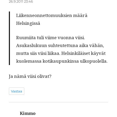
26.9.2011 23:46
Liiken­neon­net­to­muuk­sien määrä
Helsingissä
Ruumi­ita tuli viime vuon­na viisi.
Asukasluku­un suh­teutet­tuna aika vähän,
mut­ta siis viisi liikaa. Helsinkiläiset käyvät
kuole­mas­sa kotikaupunk­in­sa ulkopuolella.
Ja nämä viisi olivat?
Vastaa
Kimmo
sanoo: