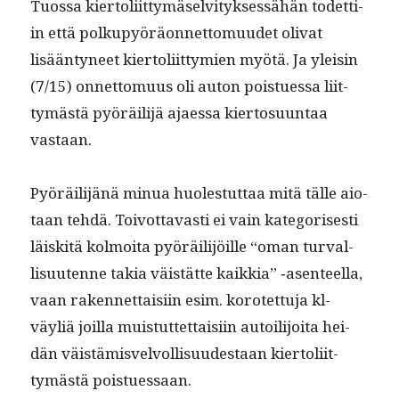
Tuos­sa kier­toli­it­tymä­selvi­tyk­sessähän todet­ti­
in että polkupyöräon­net­to­muudet oli­vat
lisään­tyneet kier­toli­it­tymien myötä. Ja yleisin
(7/15) onnet­to­muus oli auton poistues­sa liit­
tymästä pyöräil­i­jä ajaes­sa kier­to­su­un­taa
vastaan.
Pyöräil­i­jänä min­ua huolestut­taa mitä tälle aio­
taan tehdä. Toiv­ot­tavasti ei vain kat­e­goris­es­ti
läiskitä kol­moi­ta pyöräil­i­jöille “oman tur­val­
lisuutenne takia väistätte kaikkia” ‑asen­teel­la,
vaan raken­net­taisi­in esim. korotet­tu­ja kl-
väyliä joil­la muis­tut­tet­taisi­in autoil­i­joi­ta hei­
dän väistämisvelvol­lisu­ud­estaan kier­toli­it­
tymästä poistuessaan.