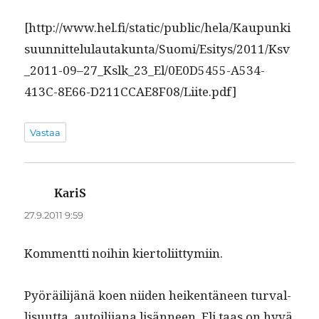
[http://www.hel.fi/static/public/hela/Kaupunki
suunnittelulautakunta/Suomi/Esitys/2011/Ksv
_2011-09–27_Kslk_23_El/0E0D5455-A534-
413C-8E66-D211CCAE8F08/Liite.pdf]
Vastaa
KariS
sanoo:
27.9.2011 9:59
Kom­ment­ti noi­hin kiertoliittymiin.
Pyöräil­i­jänä koen niiden heiken­täneen tur­val­
lisu­ut­ta, autoil­i­jana lisän­neen. Eli taas on hyvä