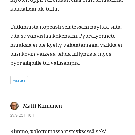
kohdal­leni ole tullut
Tutkimus­ta nopeasti selates­sani näyt­tää siltä,
että se vahvis­taa koke­mani. Pyörä­ly­on­neto­
muuk­sia ei ole kyet­ty vähen­tämään. vaik­ka ei
olisi kovin vaikeaa tehdä liit­tymistä myös
pyöräil­i­jöille turvallisempia.
Vastaa
Matti Kinnunen
sanoo:
27.9.2011 10:11
Kim­mo, val­ot­tomas­sa risteyk­sessä sekä