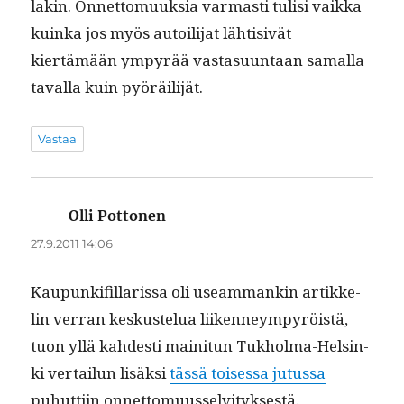
lakin. Onnet­to­muuk­sia var­masti tulisi vaik­ka
kuin­ka jos myös autoil­i­jat lähti­sivät
kiertämään ympyrää vas­ta­su­un­taan samal­la
taval­la kuin pyöräilijät.
Vastaa
Olli Pottonen
sanoo:
27.9.2011 14:06
Kaupunki­fil­laris­sa oli use­am­mankin artikke­
lin ver­ran keskustelua liiken­neympyröistä,
tuon yllä kahdesti maini­tun Tukhol­ma-Helsin­
ki ver­tailun lisäk­si
tässä toises­sa jutus­sa
puhut­ti­in onnettomuusselvityksestä.