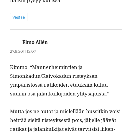
natkin pysyy kurissa.
Vastaa
Elmo Allén
sanoo:
27.9.2011 12:07
Kim­mo: “Man­ner­heim­intien ja
Simonkadun/Kaivokadun risteyk­sen
ympäristössä ratikoiden etuuk­si­in kuluu
suurin osa jalankulk­i­joiden ylitysajoista.”
Mut­ta jos ne autot ja mielel­lään bus­sitkin voisi
heit­tää sieltä risteyk­ses­tä pois, jäl­jelle jäävät
ratikat ja jalankulk­i­jat eivät tarvit­sisi liiken­