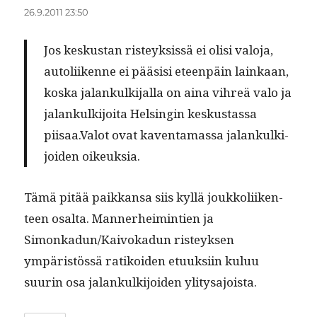
26.9.2011 23:50
Jos keskus­tan risteyk­sis­sä ei olisi val­o­ja,
autoli­ikenne ei pää­sisi eteen­päin lainkaan,
kos­ka jalankulk­i­jal­la on aina vihreä valo ja
jalankulk­i­joi­ta Helsin­gin keskus­tas­sa
piisaa.Valot ovat kaven­ta­mas­sa jalankulk­i­
joiden oikeuksia.
Tämä pitää paikkansa siis kyl­lä joukkoli­iken­
teen osalta. Man­ner­heim­intien ja
Simonkadun/Kaivokadun risteyk­sen
ympäristössä ratikoiden etuuk­si­in kuluu
suurin osa jalankulk­i­joiden ylitysajoista.