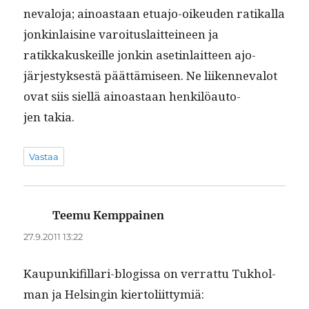
neval­o­ja; ain­oas­taan etu­a­jo-oikeu­den ratikalla
jonkin­lai­sine varoi­tus­lait­tei­neen ja
ratikkakuskeille jonkin asetinlait­teen ajo­
järjestyk­ses­tä päät­tämiseen. Ne liiken­neval­ot
ovat siis siel­lä ain­oas­taan henkilöau­to­
jen takia.
Vastaa
Teemu Kemppainen
sanoo:
27.9.2011 13:22
Kaupunki­fil­lari-blo­gis­sa on ver­rat­tu Tukhol­
man ja Helsin­gin kiertoliittymiä: