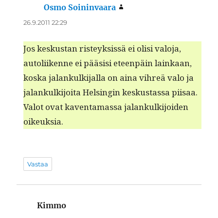
Osmo Soininvaara
sanoo:
26.9.2011 22:29
Jos keskus­tan risteyk­sis­sä ei olisi val­o­ja,
autoli­ikenne ei pää­sisi eteen­päin lainkaan,
kos­ka jalankulk­i­jal­la on aina vihreä valo ja
jalankulk­i­joi­ta Helsin­gin keskus­tas­sa piisaa.
Val­ot ovat kaven­ta­mas­sa jalankulk­i­joiden
oikeuksia.
Vastaa
Kimmo
sanoo: