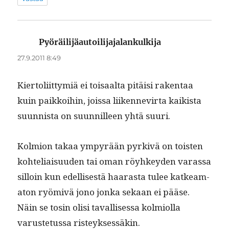
Pyöräilijäautoilijajalankulkija
sanoo:
27.9.2011 8:49
Kier­toli­it­tymiä ei toisaal­ta pitäisi rak­en­taa
kuin paikkoi­hin, jois­sa liiken­nevir­ta kaik­ista
suun­nista on suun­nilleen yhtä suuri.
Kolmion takaa ympyrään pyrkivä on tois­t­en
kohteliaisu­u­den tai oman röyhkey­den varas­sa
sil­loin kun edel­lis­es­tä haaras­ta tulee katkeam­
a­ton ryömivä jono jon­ka sekaan ei pääse.
Näin se tosin olisi taval­lises­sa kolmi­ol­la
varuste­tus­sa risteyksessäkin.