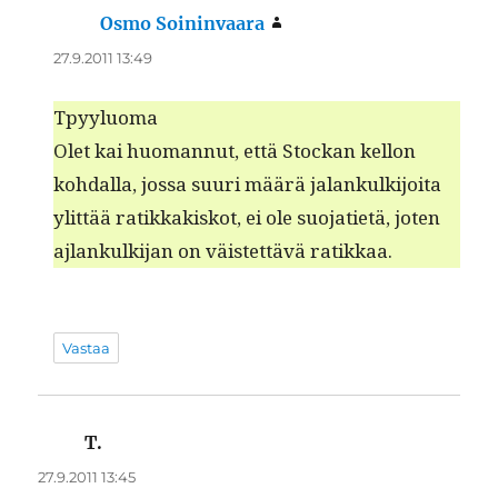
Osmo Soininvaara
sanoo:
27.9.2011 13:49
Tpyy­lu­o­ma
Olet kai huo­man­nut, että Stock­an kel­lon
kohdal­la, jos­sa suuri määrä jalankulk­i­joi­ta
ylit­tää ratikkakiskot, ei ole suo­jati­etä, joten
ajlankulk­i­jan on väis­tet­tävä ratikkaa.
Vastaa
T.
sanoo:
27.9.2011 13:45