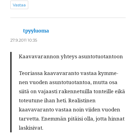
Vastaa
tpyyluoma
sanoo:
27.9.2011 10:35
Kaavavaran­non yhteys asuntotuotantoon
Teo­ri­as­sa kaavavaran­to vas­taa kymme­
nen vuo­den asun­to­tuotan­toa, mut­ta osa
siitä on vajaasti raken­ne­tu­il­la ton­teille eikä
toteu­tune ihan heti. Real­isti­nen
kaavavaran­to vas­taa noin viiden vuo­den
tarvet­ta. Enem­män pitäisi olla, jot­ta hin­nat
laskisivat.