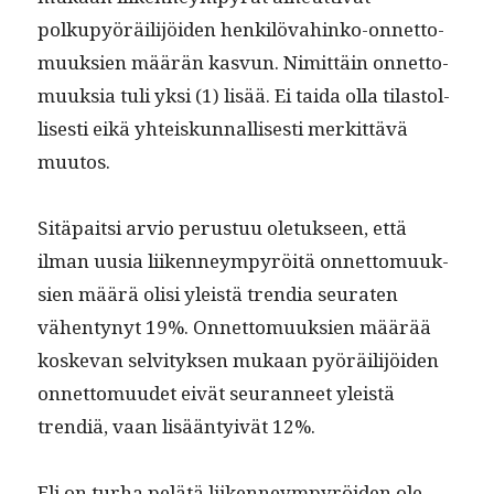
polkupyöräil­i­jöi­den henkilö­vahinko-onnet­to­
muuk­sien määrän kasvun. Nimit­täin onnet­to­
muuk­sia tuli yksi (1) lisää. Ei tai­da olla tilas­tol­
lis­es­ti eikä yhteiskun­nal­lis­es­ti merkit­tävä
muutos.
Sitä­pait­si arvio perus­tuu ole­tuk­seen, että
ilman uusia liiken­neympyröitä onnet­to­muuk­
sien määrä olisi yleistä tren­dia seu­rat­en
vähen­tynyt 19%. Onnet­to­muuk­sien määrää
koske­van selvi­tyk­sen mukaan pyöräil­i­jöi­den
onnet­to­muudet eivät seu­ran­neet yleistä
trendiä, vaan lisään­tyivät 12%.
Eli on turha pelätä liiken­neympyröi­den ole­