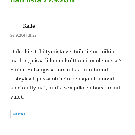
Kalle
sanoo:
26.9.2011 21:53
Onko kier­toli­it­tymistä ver­tailu­ti­etoa niihin
mai­hin, jois­sa liiken­nekult­tuuri on ole­mas­sa?
Eniten Helsingis­sä har­mit­taa muu­ta­mat
risteyk­set, jois­sa oli tietöi­den ajan toimi­vat
kier­toli­it­tymät, mut­ta sen jäl­keen taas turhat
valot.
Vastaa