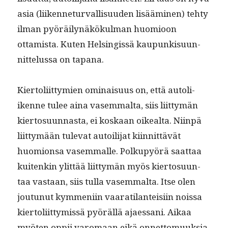
asia (liiken­netur­val­lisu­u­den lisäämi­nen) tehty
ilman pyöräi­lynäkökul­man huomioon
ottamista. Kuten Helsingis­sä kaupunkisu­un­
nit­telus­sa on tapana.
Kier­toli­it­tymien omi­naisu­us on, että autoli­
ikenne tulee aina vasem­mal­ta, siis liit­tymän
kier­to­su­un­nas­ta, ei koskaan oikeal­ta. Niin­pä
liit­tymään tule­vat autoil­i­jat kiin­nit­tävät
huomion­sa vasem­malle. Polkupyörä saat­taa
kuitenkin ylit­tää liit­tymän myös kier­to­su­un­
taa vas­taan, siis tul­la vasem­mal­ta. Itse olen
joutunut kym­meni­in vaarati­lanteisi­in nois­sa
kier­toli­it­tymis­sä pyöräl­lä ajaes­sani. Aikaa
myöten oppii varo­maan eikä onnet­to­muuk­sia