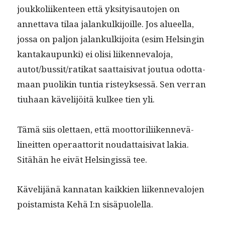
joukkoli­iken­teen että yksi­ty­isauto­jen on
annet­ta­va tilaa jalankulk­i­joille. Jos alueel­la,
jos­sa on paljon jalankulk­i­joi­ta (esim Helsin­gin
kan­takaupun­ki) ei olisi liiken­neval­o­ja,
autot/bussit/ratikat saat­taisi­vat joutua odot­ta­
maan puo­likin tun­tia risteyk­sessä. Sen ver­ran
tiuhaan käveli­jöitä kul­kee tien yli.
Tämä siis olet­taen, että moot­to­rili­iken­nevä­
lineit­ten oper­aat­torit nou­dat­taisi­vat lakia.
Sitähän he eivät Helsingis­sä tee.
Käveli­jänä kan­natan kaikkien liiken­neval­o­jen
pois­tamista Kehä I:n sisäpuolella.