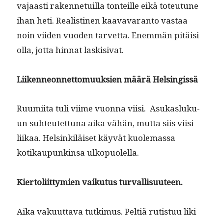
vajaasti raken­ne­tu­il­la ton­teille eikä toteu­tune
ihan heti. Real­isti­nen kaavavaran­to vas­taa
noin viiden vuo­den tarvet­ta. Enem­män pitäisi
olla, jot­ta hin­nat laskisivat.
Liiken­neon­net­to­muuk­sien määrä Helsingissä
Ruumi­ita tuli viime vuon­na viisi. Asukasluku­
un suh­teutet­tuna aika vähän, mut­ta siis viisi
liikaa. Helsinkiläiset käyvät kuole­mas­sa
kotikaupunk­in­sa ulkopuolella.
Kier­toli­it­tymien vaiku­tus turvallisuuteen.
Aika vaku­ut­ta­va tutkimus. Peltiä rutis­tuu liki