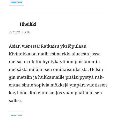
Vastaa
Hheikki
sanoo:
27.9.2011 0:16
Asian vier­estä: Ratkaisu yksiöpulaan.
Kivi­nok­ka on malli esimerk­ki alueesta jos­sa
met­sä on otet­tu hyö­tykäyt­töön pois­ta­mat­ta
met­sästä mitään sen omi­naisuuk­sista. Helsin­
gin met­si­in ja hukka­maille pitäisi pystyä rak­
en­taa sinne sopivia mökke­jä ympäri vuo­tiseen
käyt­töön. Rak­en­taisin Jos vaan päät­täjät sen
sallisi.
Vastaa