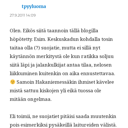
tpyyluoma
sanoo:
27.9.2011 14:09
Olen. Eikös siitä taan­noin täl­lä blogilla
höpötet­ty. Esim. Keskuskadun kohdal­la tosin
taitaa olla (?) suo­jatie, mut­ta ei sil­lä nyt
käytän­nön merk­i­tys­tä ole kun ratik­ka soljuu
siitä läpi ja jalankulk­i­jat antaa tilaa, nelosen
liikku­mi­nen kuitenkin on aika ennustet­tavaa.
Samoin Hakaniemessäkin ihmiset kävelee
mis­tä sat­tuu kisko­jen yli eikä tuos­sa ole
mitään ongelmaa.
Eli toimii, ne suo­jati­et pitäisi saa­da muutenkin
pois esimerkik­si pysäkeil­lä lai­turei­den välistä.