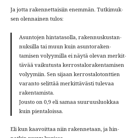
Ja jot­ta raken­net­taisi­in enem­män. Tutkimuk­
sen olen­nainen tulos:
Asun­to­jen hin­tata­sol­la, raken­nuskus­tan­
nuk­sil­la tai muun kuin asun­torak­en­
tamisen volyymil­la ei näytä ole­van merkit­
tävää vaiku­tus­ta ker­rostalo­rak­en­tamisen
volyymi­in. Sen sijaan ker­rostalo­tont­tien
varan­to selit­tää merkit­tävästi tule­vaa
rakentamista.
Jous­to on 0,9 eli samaa suu­ru­us­lu­okkaa
kuin pientaloissa.
Eli kun kaavoit­taa niin raken­netaan, ja hin­