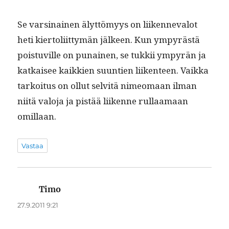
Se varsi­nainen älyt­tömyys on liiken­neval­ot
heti kier­toli­it­tymän jäl­keen. Kun ympyrästä
pois­tuville on punainen, se tukkii ympyrän ja
katkaisee kaikkien suun­tien liiken­teen. Vaik­ka
tarkoi­tus on ollut selvitä nimeo­maan ilman
niitä val­o­ja ja pistää liikenne rul­laa­maan
omillaan.
Vastaa
Timo
sanoo:
27.9.2011 9:21