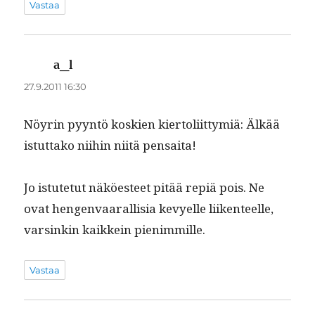
Vastaa
a_l
sanoo:
27.9.2011 16:30
Nöyrin pyyn­tö koskien kier­toli­it­tymiä: Älkää
istut­tako niihin niitä pensaita!
Jo istute­tut näköes­teet pitää repiä pois. Ne
ovat hen­gen­vaar­al­lisia kevyelle liiken­teelle,
varsinkin kaikkein pienimmille.
Vastaa