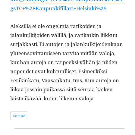
gsTC+%28Kaupunkifillari+Helsinki%29
Alek­sil­la ei ole ongelmia ratikoiden ja
jalankulk­i­joiden välil­lä, ja ratikatkin liikkuu
sut­jakkasti. Ei auto­jen ja jalankulk­i­joidenkaan
yhteenso­vit­tamiseen tarvi­ta mitään val­o­ja,
kun­han auto­ja on tarpeek­si vähän ja niiden
nopeudet ovat kohtu­ulliset. Esimerkik­si
Eerikinkatu, Vaasankatu, tms. Kun auto­ja on
liikaa jos­sain paikas­sa siitä seu­raa kaiken­
laista ikävää, kuten liikennevaloja.
Vastaa