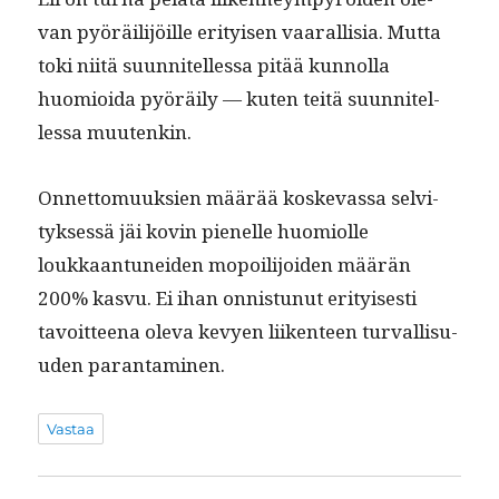
van pyöräil­i­jöille eri­tyisen vaar­al­lisia. Mut­ta
toki niitä suun­nitel­lessa pitää kun­nol­la
huomioi­da pyöräi­ly — kuten teitä suun­nitel­
lessa muutenkin.
Onnet­to­muuk­sien määrää koskevas­sa selvi­
tyk­sessä jäi kovin pienelle huomi­olle
loukkaan­tunei­den mopoil­i­joiden määrän
200% kasvu. Ei ihan onnis­tunut eri­tyis­es­ti
tavoit­teena ole­va kevyen liiken­teen tur­val­lisu­
u­den parantaminen.
Vastaa