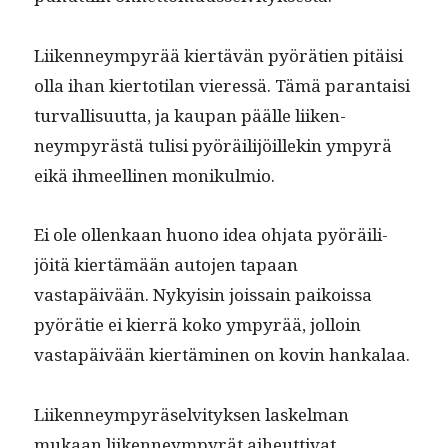
Liiken­neympyrää kiertävän pyörä­tien pitäisi
olla ihan kier­toti­lan vier­essä. Tämä paran­taisi
tur­val­lisu­ut­ta, ja kau­pan päälle liiken­
neympyrästä tulisi pyöräil­i­jöillekin ympyrä
eikä ihmeelli­nen monikulmio.
Ei ole ollenkaan huono idea ohja­ta pyöräil­i­
jöitä kiertämään auto­jen tapaan
vastapäivään. Nyky­isin jois­sain paikois­sa
pyörätie ei kier­rä koko ympyrää, jol­loin
vastapäivään kiertämi­nen on kovin hankalaa.
Liiken­neympyrä­selvi­tyk­sen laskel­man
mukaan liiken­neympyrät aiheut­ti­vat