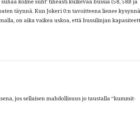
ä suhaa kolme suht’ tiheästi kulke­vaa bus­sia (58, 58B ja
at­en täyn­nä. Kun Jok­eri 0:n tavoit­teena lie­nee kysyn­n
al­la, on aika vaikea uskoa, että bus­sil­in­jan kap­a­siteet­t
e­na, jos sel­l­aisen mah­dol­lisu­us jo taustal­la “kum­mit­