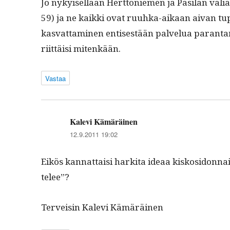
Jo nykyisel­lään Hert­toniemen ja Pasi­lan väli
59) ja ne kaik­ki ovat ruuh­ka-aikaan aivan tup
kas­vat­ta­mi­nen entis­es­tään palvelua paran­ta­m
riit­täisi mitenkään.
Vastaa
Kalevi Kämäräinen
sanoo:
12.9.2011 19:02
Eikös kan­nat­taisi harki­ta ideaa kiskosi­don­nais
telee”?
Ter­veisin Kale­vi Kämäräinen