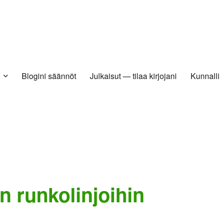
Blogini säännöt
Julkaisut — tilaa kirjojani
Kunnalli
n runkolinjoihin