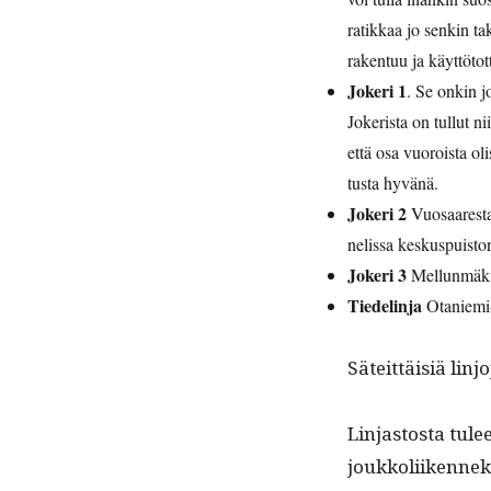
ratikkaa jo senkin taki
rak­en­tuu ja käyt­tö­t
Jok­eri 1
. Se onkin jo
Jok­erista on tul­lut nii
että osa vuoroista olis
tus­ta hyvänä.
Jok­eri 2
Vuosaares­t
nelis­sa keskus­puis­to
Jok­eri 3
Mel­lun­mä­
Tiedelin­ja
Otanie­mi
Säteit­täisiä lin­
Lin­jas­tos­ta tu
joukkoli­iken­nek