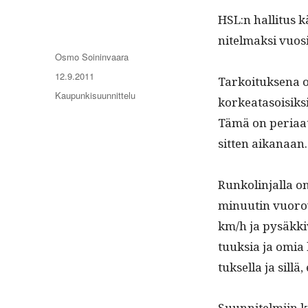
HSL:n hal­li­tus k
nitel­mak­si vuosi
Kirjoittaja
Osmo Soininvaara
Julkaistu
12.9.2011
Tarkoituk­se­na o
Kategoriat
Kaupunkisuunnittelu
korkeata­soisik­si
Tämä on peri­aate
sit­ten aikanaan
Runk­olin­jal­la 
min­uutin vuorov
km/h ja pysäkkivä
tuuk­sia ja omia
tuk­sel­la ja sil­l
Suun­nitelmi­in k