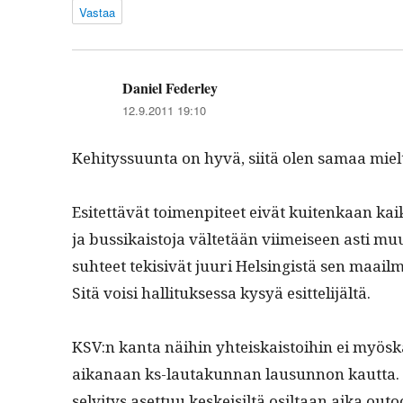
Vastaa
Daniel Federley
sanoo:
12.9.2011 19:10
Kehi­tys­su­un­ta on hyvä, siitä olen samaa miel
Esitet­tävät toimen­piteet eivät kuitenkaan kaik­i
ja bus­sikaisto­ja väl­tetään viimeiseen asti muu
suh­teet tek­i­sivät juuri Helsingistä sen maail
Sitä voisi hal­li­tuk­ses­sa kysyä esittelijältä.
KSV:n kan­ta näi­hin yhteiskaistoi­hin ei myöskä
aikanaan ks-lau­takun­nan lausun­non kaut­ta. Ep
selvi­tys aset­tuu keskeisiltä osil­taan aika out