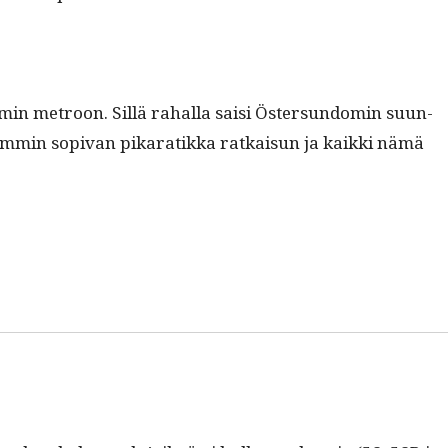
omin metroon. Sil­lä rahal­la saisi Öster­sun­domin suun­
em­min sopi­van pikaratik­ka ratkaisun ja kaik­ki nämä