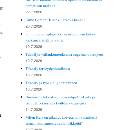
perhettään mukaan.
ue
22.7.2026
Onko Garden Helsinki järkevä hanke?
.
20.7.2026
ä,
Sunnuntain tuplapalkka ei nosta vaan laskee
­
keskimääräisiä palkkoja
19.7.2026
Tekoälyn vallankumouksessa ongelma on nopeus
­
19.7.2026
Tekoäly terveydenhuollossa
16.7.2026
Tekoäly ja työajan lyhentäminen
15.7.2026
Huomioita tekoälystä, sosiaalipolitiikasta ja
työnvälityksestä ja työttömyysturvasta
14.7.2026
n
Miten Kela on alkanut korvata lainvastaisesti
sairaaloissa annosteltavia lääkkeitä?
12.7.2026