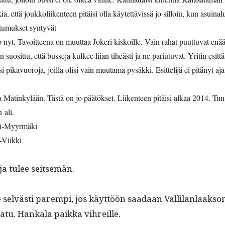
a, että joukkoli­iken­teen pitäisi olla käytet­tävis­sä jo sil­loin, kun asuinal
ot­tumuk­set syntyvät
 nyt. Tavoit­teena on muut­taa Jok­eri kiskoille. Vain rahat puut­tuvat enää
n suosit­tu, että busse­ja kul­kee liian tiheästi ja ne par­i­u­tu­vat. Yritin esit­tä
i pikavuoro­ja, joil­la olisi vain muu­ta­ma pysäk­ki. Esit­telijä ei pitänyt aja
a Matinkylään. Tästä on jo päätök­set. Liiken­teen pitäisi alkaa 2014. Tun
n ali.
ki-Myyr­mä­ki
-Viik­ki
jo­ja tulee seitsemän.
lee selvästi parem­pi, jos käyt­töön saadaan Vallilan­laak­so
atu. Han­kala paik­ka vihreille.