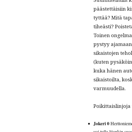
päästet­täisi­in
tyt­tää? Mitä tap
tiheästi? Pois­te
Toinen ongel­ma l
pystyy aja­maan 
sikaisto­jen tehok
(kuten pysäköin­ni
kuka hänen auto
sikaistoil­ta, ko
varmuudella.
Poikit­tais­lin­jo­ja
Jok­eri 0
Hert­tonieme
voi tul­la liiankin suos