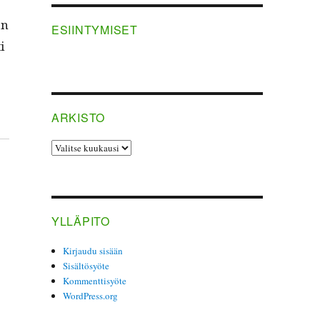
än
ESIINTYMISET
i
ARKISTO
ARKISTO
YLLÄPITO
Kirjaudu sisään
Sisältösyöte
Kommenttisyöte
WordPress.org