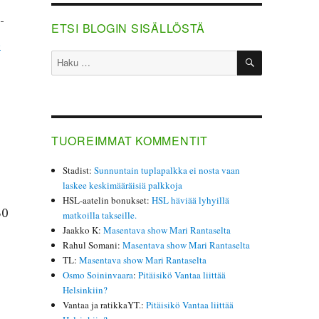
­
ETSI BLOGIN SISÄLLÖSTÄ
ä
HAKU
Etsi:
TUOREIMMAT KOMMENTIT
Stadist
:
Sunnuntain tuplapalkka ei nosta vaan
laskee keskimääräisiä palkkoja
HSL-aatelin bonukset
:
HSL häviää lyhyillä
30
matkoilla takseille.
Jaakko K
:
Masentava show Mari Rantaselta
Rahul Somani
:
Masentava show Mari Rantaselta
TL
:
Masentava show Mari Rantaselta
Osmo Soininvaara
:
Pitäisikö Vantaa liittää
Helsinkiin?
Vantaa ja ratikkaYT.
:
Pitäisikö Vantaa liittää