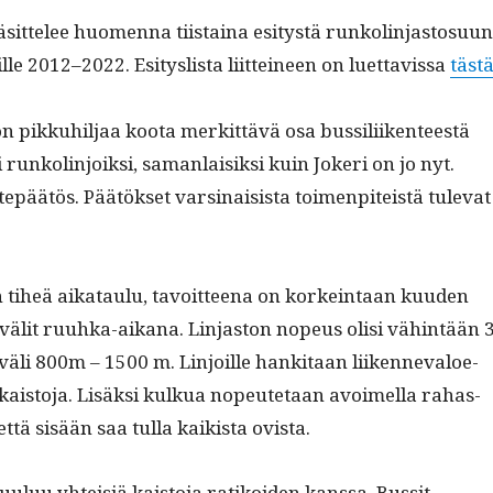
äsit­telee huomen­na tiis­taina esi­tys­tä runk­olin­jas­to­su­un
lle 2012–2022. Esi­tys­lista liit­tei­neen on luet­tavis­sa
täst
n pikkuhil­jaa koo­ta merkit­tävä osa bus­sili­iken­teestä
 runk­olin­joik­si, saman­laisik­si kuin Jok­eri on jo nyt.
päätös. Päätök­set varsi­nai­sista toimen­piteistä tule­vat
.
on tiheä aikataulu, tavoit­teena on korkein­taan kuu­den
älit ruuh­ka-aikana. Lin­jas­ton nopeus olisi vähin­tään 
li 800m – 1500 m. Lin­joille han­ki­taan liiken­neval­oe­
 kaisto­ja. Lisäk­si kulkua nopeutetaan avoimel­la rahas­
ä, että sisään saa tul­la kaik­ista ovista.
uu­luu yhteisiä kaisto­ja ratikoiden kanssa. Bus­sit