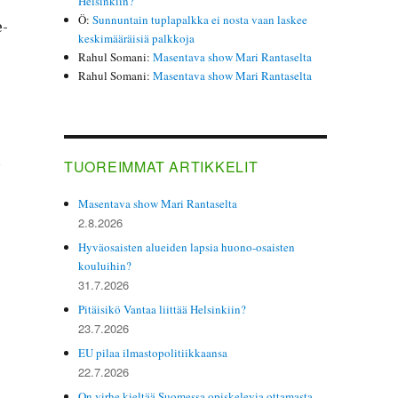
Helsinkiin?
Ö
:
Sunnuntain tuplapalkka ei nosta vaan laskee
e­
keskimääräisiä palkkoja
Rahul Somani
:
Masentava show Mari Rantaselta
Rahul Somani
:
Masentava show Mari Rantaselta
a
TUOREIMMAT ARTIKKELIT
Masentava show Mari Rantaselta
2.8.2026
Hyväosaisten alueiden lapsia huono-osaisten
kouluihin?
31.7.2026
Pitäisikö Vantaa liittää Helsinkiin?
23.7.2026
EU pilaa ilmastopolitiikkaansa
22.7.2026
On virhe kieltää Suomessa opiskelevia ottamasta