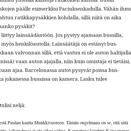
 kisko­jen päälle esimerkksi Paciuk­senkadul­la. Vähän ihm
ah­tuu ratikkapysäkkien kohdal­la, sil­lä niitä on aika
­taanko pysäkit?
iit­tyy lain­säädän­töön. Jos pystyy aja­maan bus­sil­la,
myös henkilöau­tol­la. Lain­säätäjä on estänyt bus­
kaan valvon­nan sil­lä, että vas­tuu ei ole auton halti­jal­l
s­sä) vaan auton aja­jal­la, niin kuin omis­ta­ja ei tietäisi,
aan ajaa. Barcelonas­sa autot pysyvät pois­sa bus­
s­ka jokaises­sa bus­sis­sa on kam­era. Lasku tulee
 tulisi neljä:
stä Pasi­lan kaut­ta Munkkivuoreen. Tämän ongel­mana on se, että siitä
it­tu, jol­loin bus­si ei ole oikea väline. Kan­nat­taisi kiire­htiä Kalasa­ta­man