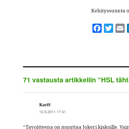
Kehi­tys­su­un­ta
Fa
T
ce
wi
bo
tte
a
ok
r
71 vastausta artikkeliin “HSL täht
KariS
sanoo:
12.9.2011 17:41
“Tavoit­teena on muut­taa Jok­eri kiskoille. V