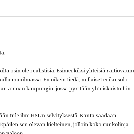
tä.
l­ta osin ole real­is­tisia. Esimerkik­si yhteisiä raitio­vaun
al­la maail­mas­sa. En oikein tiedä, mil­laiset erikoisolo­
­man ain­oan kaupun­gin, jos­sa pyritään yhteiskaistoi­hin.
än tule ilmi HSL:n selvi­tyk­ses­tä. Kan­ta saadaan
äilen sen ole­van kiel­teinen, jol­loin koko runk­olin­ja­
­oon valoon.