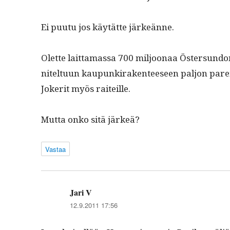
Ei puu­tu jos käytätte järkeänne.
Olette lait­ta­mas­sa 700 miljoon­aa Öster­sun­d
nitel­tu­un kaupunki­rak­en­teeseen paljon par
Joker­it myös raiteille.
Mut­ta onko sitä järkeä?
Vastaa
Jari V
sanoo:
12.9.2011 17:56