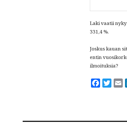
Laki vaatii nyky­
331,4 %.
Joskus kauan sit­
entin vuosiko­rko
ilmoituksia?
F
T
a
w
c
it
a
e
te
l
b
r