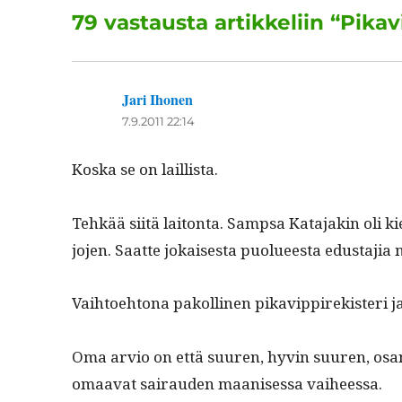
o
79 vastausta artikkeliin “Pik
o
k
Jari Ihonen
sanoo:
7.9.2011 22:14
Kos­ka se on laillista.
Tehkää siitä laiton­ta. Samp­sa Kata­jakin oli ki
jo­jen. Saat­te jokaises­ta puolueesta edus­ta­j
Vai­h­toe­htona pakolli­nen pikavip­pirek­isteri 
Oma arvio on että suuren, hyvin suuren, osan p
omaa­vat sairau­den maanises­sa vaiheessa.