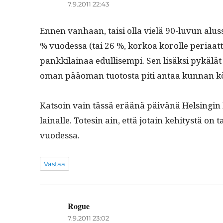
7.9.2011 22:43
Ennen van­haan, taisi olla vielä 90-luvun alus­s
% vuodessa (tai 26 %, korkoa korolle peri­aat­teel
pankki­lainaa edullisem­pi. Sen lisäk­si pykälät 
oman pääo­man tuo­to­s­ta piti antaa kun­nan
Kat­soin vain tässä eräänä päivänä Helsin­gin 
lainalle. Totesin ain, että jotain kehi­tys­tä on 
vuodessa.
Vastaa
Rogue
sanoo:
7.9.2011 23:02