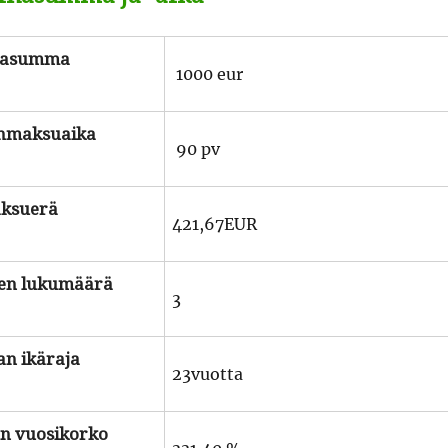
a­sum­ma
1000 eur
n­mak­suai­ka
90 pv
k­suerä
421,67EUR
ien lukumäärä
3
jan ikäraja
23vuotta
nen vuosikorko