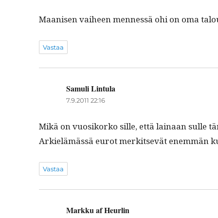
Maanisen vai­heen men­nessä ohi on oma talous 
Vastaa
Samuli Lintula
sanoo:
7.9.2011 22:16
Mikä on vuosiko­rko sille, että lainaan sulle 
Arkielämässä eurot merk­it­sevät enem­män ku
Vastaa
Markku af Heurlin
sanoo: