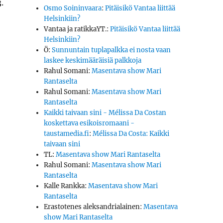
.
Osmo Soininvaara
:
Pitäisikö Vantaa liittää
Helsinkiin?
Vantaa ja ratikkaYT.
:
Pitäisikö Vantaa liittää
Helsinkiin?
Ö
:
Sunnuntain tuplapalkka ei nosta vaan
laskee keskimääräisiä palkkoja
Rahul Somani
:
Masentava show Mari
Rantaselta
Rahul Somani
:
Masentava show Mari
Rantaselta
Kaikki taivaan sini - Mélissa Da Costan
koskettava esikoisromaani -
taustamedia.fi
:
Mélissa Da Costa: Kaikki
taivaan sini
TL
:
Masentava show Mari Rantaselta
Rahul Somani
:
Masentava show Mari
Rantaselta
Kalle Rankka
:
Masentava show Mari
Rantaselta
Erastotenes aleksandrialainen
:
Masentava
show Mari Rantaselta