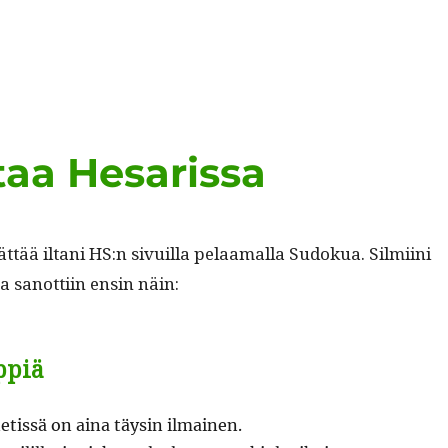
aa Hesarissa
t­tää iltani HS:n sivuil­la pelaa­mal­la Sudokua. Silmi­i­ni
a san­ot­ti­in ensin näin:
ppiä
etis­sä on aina täysin ilmainen.