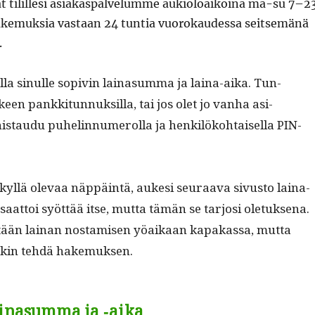
tilille­si asi­akas­palvelumme auki­oloaikoina ma-su 7–23
e­muk­sia vas­taan 24 tun­tia vuorokaudessa seit­semänä
.
mal­la sin­ulle sopivin laina­sum­ma ja laina-aika. Tun­
een pankki­tun­nuk­sil­la, tai jos olet jo van­ha asi­
taudu puhe­lin­nu­merol­la ja henkilöko­htaisel­la PIN-
yl­lä ole­vaa näp­päin­tä, auke­si seu­raa­va sivus­to laina-
at­toi syöt­tää itse, mut­ta tämän se tar­josi ole­tuk­se­na.
­tään lainan nos­tamisen yöaikaan kapakas­sa, mut­ta
enkin tehdä hakemuksen.
lainasumma ja ‑aika