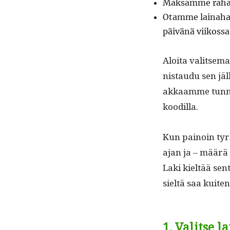
Mak­samme rahat 
Otamme laina­hak
päivänä viikossa
Aloi­ta val­it­se­
nistaudu sen jäl­k
akkaamme tun­nis
koodilla.
Kun pain­oin tyrk
ajan ja – määrä sa
Laki kieltää sen
sieltä saa kuit
1. Valitse 