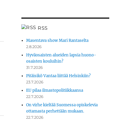
RSS
Masentava show Mari Rantaselta
2.8.2026
Hyväosaisten alueiden lapsia huono-
osaisten kouluihin?
31.7.2026
Pitäisikö Vantaa liittää Helsinkiin?
23.7.2026
EU pilaa ilmastopolitiikkaansa
22.7.2026
On virhe kieltää Suomessa opiskelevia
ottamasta perhettään mukaan.
22.7.2026