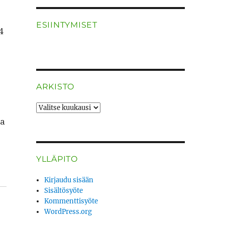
ESIINTYMISET
4
ARKISTO
ARKISTO
oa
YLLÄPITO
Kirjaudu sisään
Sisältösyöte
Kommenttisyöte
WordPress.org