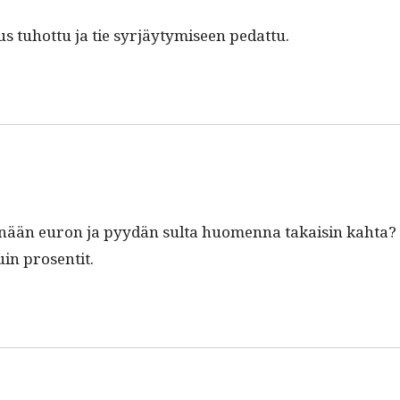
tuhot­tu ja tie syr­jäy­tymiseen pedattu.
tänään euron ja pyy­dän sul­ta huomen­na takaisin kah­ta?
in prosentit.