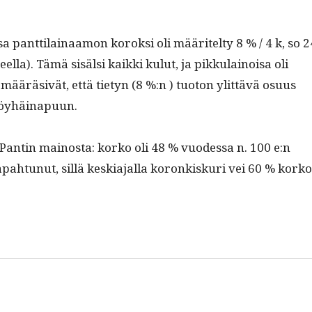
a pant­ti­lainaa­mon koroksi oli määritel­ty 8 % / 4 k, so 2
­la). Tämä sisäl­si kaik­ki kulut, ja pikku­lain­oisa oli
määrä­sivät, että tietyn (8 %:n ) tuo­ton ylit­tävä osu­us
 köyhäinapuun.
Pan­tin main­os­ta: korko oli 48 % vuodessa n. 100 e:n
tapah­tunut, sil­lä keski­a­jal­la koronkiskuri vei 60 % kork