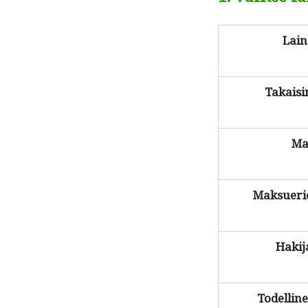
Lain
Takaisi
Ma
Mak­sue­r
Hak­i­
Todel­li­