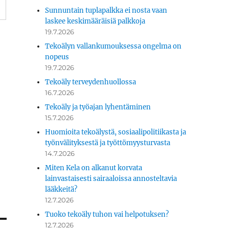
Sunnuntain tuplapalkka ei nosta vaan
laskee keskimääräisiä palkkoja
19.7.2026
Tekoälyn vallankumouksessa ongelma on
nopeus
19.7.2026
Tekoäly terveydenhuollossa
16.7.2026
Tekoäly ja työajan lyhentäminen
15.7.2026
Huomioita tekoälystä, sosiaalipolitiikasta ja
työnvälityksestä ja työttömyysturvasta
14.7.2026
Miten Kela on alkanut korvata
lainvastaisesti sairaaloissa annosteltavia
lääkkeitä?
12.7.2026
Tuoko tekoäly tuhon vai helpotuksen?
12.7.2026