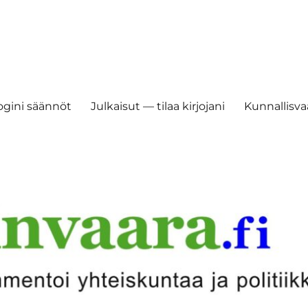
ogini säännöt
Julkaisut — tilaa kirjojani
Kunnallisvaa