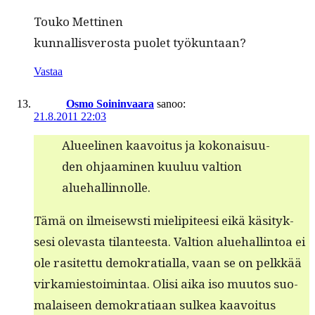
Touko Met­ti­nen
kun­nal­lisveros­ta puo­let työkuntaan?
Vastaa
Osmo Soininvaara
sanoo:
21.8.2011 22:03
Aluee­li­nen kaavoitus ja kokon­aisu­u­
den ohjaami­nen kuu­luu val­tion
aluehallinnolle.
Tämä on ilmeisew­sti mielip­i­teesi eikä käsi­tyk­
sesi olev­as­ta tilanteesta. Val­tion alue­hallintoa ei
ole rasitet­tu demokra­tial­la, vaan se on pelkkää
virkamiestoim­intaa. Olisi aika iso muu­tos suo­
ma­laiseen demokra­ti­aan sulkea kaavoitus