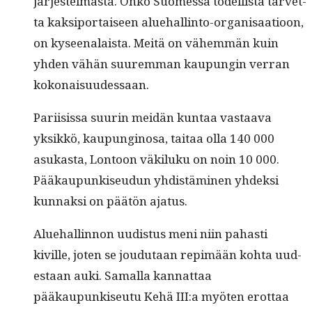
jär­jestelmästä. Onko Suomes­sa todel­lista tarvet­
ta kak­si­por­taiseen alue­hallinto-organ­isaa­tioon,
on kyseenalaista. Meitä on vähem­män kuin
yhden vähän suurem­man kaupun­gin ver­ran
kokonaisuudessaan.
Pari­i­sis­sa suurin mei­dän kun­taa vas­taa­va
yksikkö, kaupungi­nosa, taitaa olla 140 000
asukas­ta, Lon­toon väk­iluku on noin 10 000.
Pääkaupunkiseudun yhdis­tämi­nen yhdek­si
kun­naksi on päätön ajatus.
Alue­hallinnon uud­is­tus meni niin pahasti
kiville, joten se joudu­taan repimään koh­ta uud­
estaan auki. Samal­la kan­nat­taa
pääkaupunkiseu­tu Kehä III:a myöten erot­taa