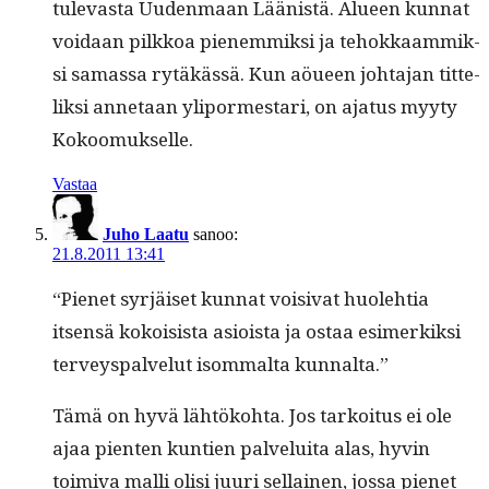
tulev­as­ta Uuden­maan Läänistä. Alueen kun­nat
voidaan pilkkoa pienem­mik­si ja tehokkaam­mik­
si samas­sa rytäkässä. Kun aöueen johta­jan tit­te­
lik­si annetaan yli­pormes­tari, on aja­tus myy­ty
Kokoomukselle.
Vastaa
Juho Laatu
sanoo:
21.8.2011 13:41
“Pienet syr­jäiset kun­nat voisi­vat huole­htia
itsen­sä kokoi­sista asioista ja ostaa esimerkik­si
ter­veyspalve­lut isom­mal­ta kunnalta.”
Tämä on hyvä lähtöko­h­ta. Jos tarkoi­tus ei ole
ajaa pien­ten kun­tien palvelui­ta alas, hyvin
toimi­va malli olisi juuri sel­l­ainen, jos­sa pienet