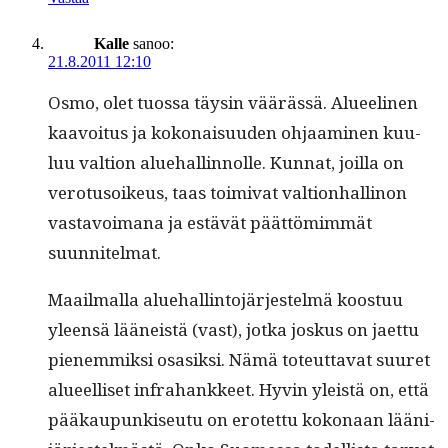
Kalle
sanoo:
21.8.2011 12:10
Osmo, olet tuos­sa täysin väärässä. Aluee­li­nen
kaavoitus ja kokon­aisu­u­den ohjaami­nen kuu­
luu val­tion alue­hallinnolle. Kun­nat, joil­la on
vero­tu­soikeus, taas toimi­vat val­tion­halli­non
vas­tavoimana ja estävät päät­tömim­mät
suunnitelmat.
Maail­mal­la alue­hallinto­jär­jestelmä koos­t­uu
yleen­sä lääneistä (vast), jot­ka joskus on jaet­tu
pienem­mik­si osasik­si. Nämä toteut­ta­vat suuret
alueel­liset infra­hankkeet. Hyvin yleistä on, että
pääkaupunkiseu­tu on erotet­tu kokon­aan lääni­