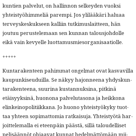
kun­tien palve­lut, on hallinnon selkey­den vuok­si
yhteistyöhim­meliä parem­pi. Jos ylilääkäri halu­aa
ter­veyskeskuk­seen kalli­in tutkimus­lait­teen, hän
joutuu perustele­maan sen kun­nan talousjo­hdolle
eikä vain kevyelle luottamusmiesorganisaatiolle.
+++++
Kun­tarak­en­teen pahim­mat ongel­mat ovat kas­vav­il­la
kaupunkiseuduil­la. Se näkyy hajon­neena yhdyskun­
tarak­en­teena, suu­ri­na kus­tan­nuksi­na, pitk­inä
etäisyyksinä, huonona palve­lu­ta­sona ja heikkona
elinkei­nop­o­li­ti­ikkana. Jo huono yhteistyökyky tuot­
taa yhteen sopi­mat­to­mia ratkaisu­ja. Yhteistyötä har­
joit­tele­mal­la ei eteen­päin päästä, sil­lä taloudel­liset
pelisään­nöt ohjaa­vat kun­nat hedelmät­tömään mii­