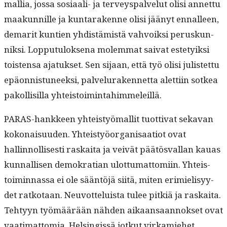
mallia, jos­sa sosi­aali- ja ter­veyspalve­lut olisi annet­tu
maakun­nille ja kun­tarakenne olisi jäänyt ennalleen,
demar­it kun­tien yhdis­tämistä vahvoik­si peruskun­
niksi. Lop­putu­lok­se­na molem­mat sai­vat este­tyik­si
tois­t­en­sa ajatuk­set. Sen sijaan, että työ olisi julis­tet­tu
epäon­nis­tuneek­si, palvelu­raken­net­ta alet­ti­in sotkea
pakol­lisil­la yhteistoimintahimmeleillä.
PARAS-han­kkeen yhteistyö­mallit tuot­ti­vat seka­van
kokon­aisu­u­den. Yhteistyöor­gan­isaa­tiot ovat
hallinnol­lis­es­ti raskai­ta ja veivät päätös­val­lan kauas
kun­nal­lisen demokra­t­ian ulot­tumat­tomi­in. Yhteis­
toimin­nas­sa ei ole sään­töjä siitä, miten erim­ielisyy­
det ratko­taan. Neu­vot­teluista tulee pitk­iä ja raskai­ta.
Tehtyyn työmäärään näh­den aikaansaan­nok­set ovat
vaa­ti­mat­to­mia. Helsingis­sä jotkut virkamiehet