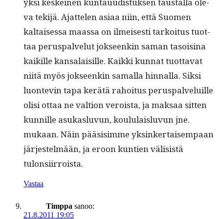
yksi keskeinen kun­tau­ud­is­tuk­sen taustal­la ole­
va tek­i­jä. Ajat­te­len asi­aa niin, että Suomen
kaltaises­sa maas­sa on ilmeis­es­ti tarkoi­tus tuot­
taa perus­palve­lut jok­seenkin saman tasoisi­na
kaikille kansalaisille. Kaik­ki kun­nat tuot­ta­vat
niitä myös jok­seenkin samal­la hin­nal­la. Sik­si
luon­tevin tapa kerätä rahoi­tus perus­palveluille
olisi ottaa ne val­tion veroista, ja mak­saa sit­ten
kun­nille asukaslu­vun, koul­u­lais­lu­vun jne.
mukaan. Näin pää­sisimme yksinker­taisem­paan
jär­jestelmään, ja eroon kun­tien väli­sistä
tulonsiirroista.
Vastaa
Timppa
sanoo:
21.8.2011 19:05