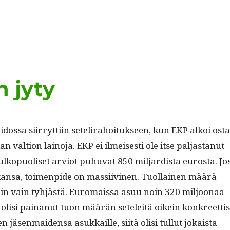
 jyty
­dos­sa siir­ryt­ti­in setelira­hoituk­seen, kun EKP alkoi ost
an val­tion lain­o­ja. EKP ei ilmeis­es­ti ole itse pal­jas­tanut
ulkop­uoliset arviot puhu­vat 850 mil­jardista eurosta. Jo
kansa, toimen­pide on mas­si­ivi­nen. Tuol­lainen määrä
oin vain tyhjästä. Euro­mais­sa asuu noin 320 miljoon­aa
 olisi painanut tuon määrän seteleitä oikein konkreet­tis
en jäsen­maid­en­sa asukkaille, siitä olisi tul­lut jokaista