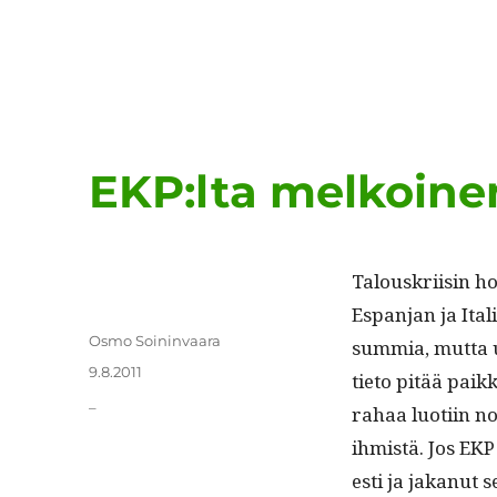
EKP:lta melkoinen
Talouskri­isin hoi
Espan­jan ja Ital­i
Kirjoittaja
Osmo Soininvaara
sum­mia, mut­ta 
Julkaistu
9.8.2011
tieto pitää paik
Kategoriat
_
rahaa luoti­in n
ihmistä. Jos EKP
es­ti ja jakanut s