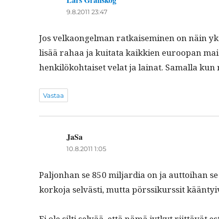
sanoo:
9.8.2011 23:47
Jos velka­on­gel­man ratkaisem­i­nen on näin yks
lisää rahaa ja kui­tata kaikkien euroopan maid­
henkilöko­htaiset velat ja lainat. Samal­la ku
Vastaa
JaSa
sanoo:
10.8.2011 1:05
Paljon­han se 850 mil­jar­dia on ja aut­toi­han s
korko­ja selvästi, mut­ta pörssikurssit kään­tyivä
Ei ole silti selvää, että nämä jytkyt riit­tävä