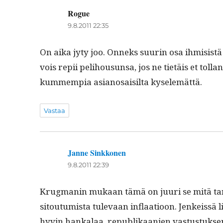
Rogue
sanoo:
9.8.2011 22:35
On aika jyty joo. Onneks suurin osa ihmi­sistä 
vois repii peli­housun­sa, jos ne tietäis et tol­la­n
kum­mem­pia asiano­saisil­ta kyselemättä.
Vastaa
Janne Sinkkonen
sanoo:
9.8.2011 22:39
Krug­manin mukaan tämä on juuri se mitä tarvi
sitou­tu­mista tule­vaan inflaa­tioon. Jenkeis­sä lik­
hyvin han­kalaa, repub­likaanien vas­tus­tuk­se