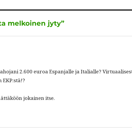
d
A
r
I
p
a
lta melkoinen jyty”
n
p
m
o­jani 2.600 euroa Espan­jalle ja Ital­ialle? Vir­tu­aalis­es­
 EKP:stä!?
ät­täköön jokainen itse.