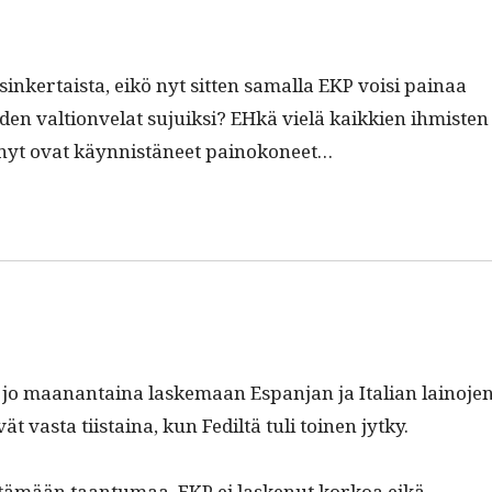
inker­taista, eikö nyt sit­ten samal­la EKP voisi painaa
en val­tion­ve­lat sujuik­si? EHkä vielä kaikkien ihmis­ten
n nyt ovat käyn­nistäneet painokoneet…
e jo maanan­taina laske­maan Espan­jan ja Ital­ian lain­o­je
t vas­ta tiis­taina, kun Fediltä tuli toinen jytky.
t estämään taan­tu­maa. EKP ei laskenut korkoa eikä