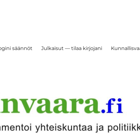
ogini säännöt
Julkaisut — tilaa kirjojani
Kunnallisvaa