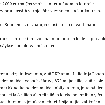
 2600 euroa. Jos se olisi annet­tu Suomen kun­nille,
tarvin­nut kerätä vero­ja läh­es kymme­neen kuukauteen.
una Suomen osu­us hätä­paketista on aika vaatimaton.
tuk­ses­ta kerätään var­maankin toisel­la kädel­lä pois, lik
olisäyk­sen on olta­va melkoinen.
ut kir­joituk­sen niin, että EKP antaa Ital­ialle ja Espan
i­den maid­en vel­ka lisään­tyy 850 mil­jardil­la, siitä ei ole
arkki­noil­ta noiden maid­en oblig­aa­tioi­ta, jot­ta näi­den
hin­ta ei laske liian alas eli niiden korko nouse liian ylös.
taa huonon sijoituk­sen tehneitä sijoit­ta­jia. Val­tioiden