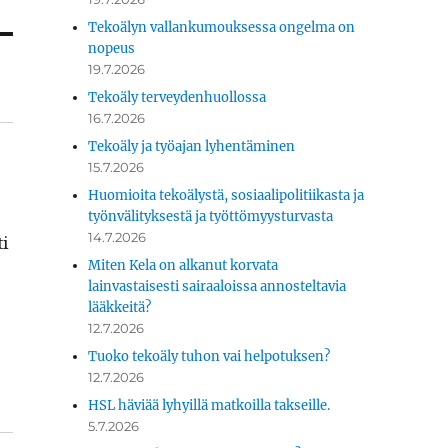
Tekoälyn vallankumouksessa ongelma on
nopeus
19.7.2026
Tekoäly terveydenhuollossa
16.7.2026
Tekoäly ja työajan lyhentäminen
15.7.2026
Huomioita tekoälystä, sosiaalipolitiikasta ja
työnvälityksestä ja työttömyysturvasta
14.7.2026
ti
Miten Kela on alkanut korvata
lainvastaisesti sairaaloissa annosteltavia
lääkkeitä?
12.7.2026
Tuoko tekoäly tuhon vai helpotuksen?
12.7.2026
HSL häviää lyhyillä matkoilla takseille.
5.7.2026