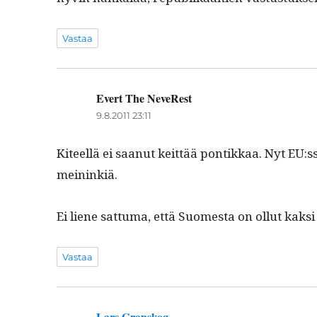
Vastaa
Evert The NeveRest
sanoo:
9.8.2011 23:11
Kiteel­lä ei saanut keit­tää pon­tikkaa. Nyt EU:ss
meininkiä.
Ei liene sat­tuma, että Suomes­ta on ollut kak
Vastaa
Lars Granskog