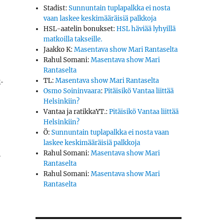
Stadist
:
Sunnuntain tuplapalkka ei nosta
vaan laskee keskimääräisiä palkkoja
HSL-aatelin bonukset
:
HSL häviää lyhyillä
matkoilla takseille.
Jaakko K
:
Masentava show Mari Rantaselta
Rahul Somani
:
Masentava show Mari
Rantaselta
­
TL
:
Masentava show Mari Rantaselta
Osmo Soininvaara
:
Pitäisikö Vantaa liittää
Helsinkiin?
Vantaa ja ratikkaYT.
:
Pitäisikö Vantaa liittää
Helsinkiin?
Ö
:
Sunnuntain tuplapalkka ei nosta vaan
laskee keskimääräisiä palkkoja
Rahul Somani
:
Masentava show Mari
­
Rantaselta
Rahul Somani
:
Masentava show Mari
Rantaselta