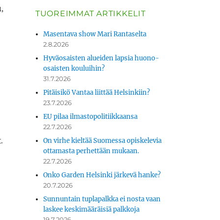
,
TUOREIMMAT ARTIKKELIT
Masentava show Mari Rantaselta
2.8.2026
Hyväosaisten alueiden lapsia huono-
osaisten kouluihin?
31.7.2026
Pitäisikö Vantaa liittää Helsinkiin?
23.7.2026
EU pilaa ilmastopolitiikkaansa
22.7.2026
t.
On virhe kieltää Suomessa opiskelevia
ottamasta perhettään mukaan.
22.7.2026
Onko Garden Helsinki järkevä hanke?
20.7.2026
Sunnuntain tuplapalkka ei nosta vaan
laskee keskimääräisiä palkkoja
19.7.2026