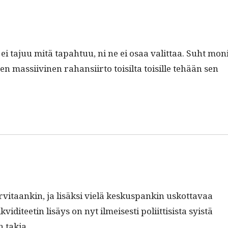
ei tajuu mitä tapah­tuu, ni ne ei osaa valit­taa. Suht mon
en mas­si­ivi­nen rahan­si­ir­to toisil­ta toisille tehään sen
­taankin, ja lisäk­si vielä keskus­pankin uskot­tavaa
vidi­teetin lisäys on nyt ilmeis­es­ti poli­it­ti­sista syistä
n takia.