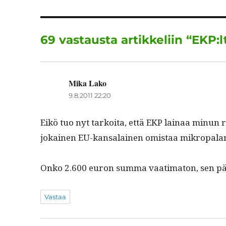
b
r
o
69 vastausta artikkeliin “EKP:
o
k
Mika Lako
sanoo:
9.8.2011 22:20
Eikö tuo nyt tarkoi­ta, että EKP lainaa min­un rah
jokainen EU-kansalainen omis­taa mikropalan
Onko 2.600 euron sum­ma vaa­ti­ma­ton, sen pä
Vastaa