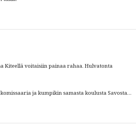
a Kiteel­lä voitaisi­in painaa rahaa. Hul­va­ton­ta
­si komis­saaria ja kumpikin samas­ta koulus­ta Savosta…