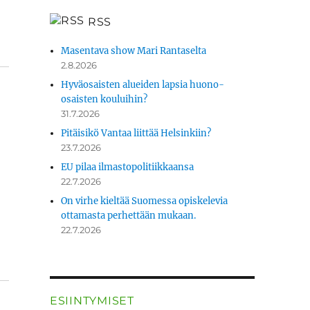
RSS
Masentava show Mari Rantaselta
2.8.2026
Hyväosaisten alueiden lapsia huono-
osaisten kouluihin?
31.7.2026
Pitäisikö Vantaa liittää Helsinkiin?
23.7.2026
EU pilaa ilmastopolitiikkaansa
22.7.2026
On virhe kieltää Suomessa opiskelevia
ottamasta perhettään mukaan.
22.7.2026
ESIINTYMISET