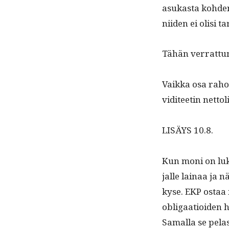
asukas­ta kohden
niiden ei olisi 
Tähän ver­rat­t
Vaik­ka osa rahoi
vidi­teetin net­t
LISÄYS 10.8.
Kun moni on luken
jalle lainaa ja nä
kyse. EKP ostaa m
oblig­aa­tioiden 
Samal­la se pelas­