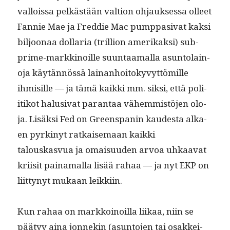
val­lois­sa pelkästään val­tion ohjauk­ses­sa olleet
Fan­nie Mae ja Fred­die Mac pump­pa­si­vat kak­si
biljoon­aa dol­lar­ia (tril­lion amerikak­si) sub­
prime-markki­noille suun­taa­mal­la asun­to­lain­
o­ja käytän­nössä lainan­hoitokyvyt­tömille
ihmisille — ja tämä kaik­ki mm. sik­si, että poli­
itikot halu­si­vat paran­taa vähem­mistö­jen olo­
ja. Lisäk­si Fed on Greenspanin kaud­es­ta alka­
en pyrkinyt ratkaise­maan kaik­ki
talouskasvua ja omaisu­u­den arvoa uhkaa­vat
kri­isit paina­mal­la lisää rahaa — ja nyt EKP on
liit­tynyt mukaan leikkiin.
Kun rahaa on markkoinoil­la liikaa, niin se
pää­tyy aina jon­nekin (asun­to­jen tai osakkei­