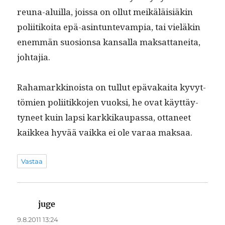
reuna-aluil­la, jois­sa on ollut meikäläisiäkin
poli­itikoi­ta epä-asin­tun­te­vampia, tai vieläkin
enem­män suo­sion­sa kansal­la mak­sat­tanei­ta,
johtajia.
Rahamarkki­noista on tul­lut epä­vakai­ta kyvyt­
tömien poli­itikko­jen vuok­si, he ovat käyt­täy­
tyneet kuin lap­si karkkikau­pas­sa, otta­neet
kaikkea hyvää vaik­ka ei ole varaa maksaa.
Vastaa
juge
sanoo:
9.8.2011 13:24