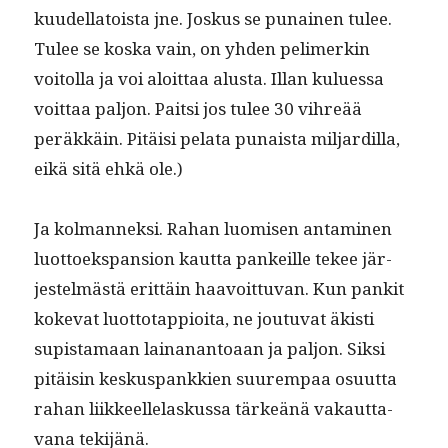
kuudel­la­toista jne. Joskus se punainen tulee.
Tulee se kos­ka vain, on yhden pelimerkin
voitol­la ja voi aloit­taa alus­ta. Illan kulues­sa
voit­taa paljon. Pait­si jos tulee 30 vihreää
peräkkäin. Pitäisi pela­ta punaista mil­jardil­la,
eikä sitä ehkä ole.)
Ja kol­man­nek­si. Rahan luomisen anta­mi­nen
luot­toekspan­sion kaut­ta pankeille tekee jär­
jestelmästä erit­täin haavoit­tuvan. Kun pankit
koke­vat luot­to­tap­pi­oi­ta, ne joutu­vat äkisti
supis­ta­maan lainanan­toaan ja paljon. Sik­si
pitäisin keskus­pankkien suurem­paa osu­ut­ta
rahan liik­keel­le­laskus­sa tärkeänä vakaut­ta­
vana tekijänä.