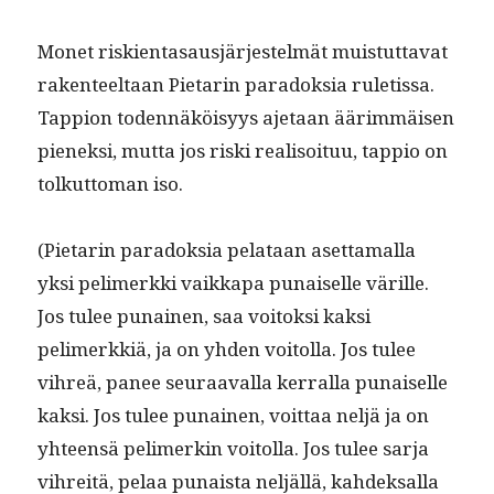
Mon­et riskien­tasausjär­jestelmät muis­tut­ta­vat
rak­en­teeltaan Pietarin paradok­sia ruletis­sa.
Tap­pi­on toden­näköisyys aje­taan äärim­mäisen
pienek­si, mut­ta jos ris­ki real­isoituu, tap­pio on
tolkut­toman iso.
(Pietarin paradok­sia pelataan aset­ta­mal­la
yksi pelimerk­ki vaikka­pa punaiselle värille.
Jos tulee punainen, saa voitok­si kak­si
pelimerkkiä, ja on yhden voitol­la. Jos tulee
vihreä, panee seu­raaval­la ker­ral­la punaiselle
kak­si. Jos tulee punainen, voit­taa neljä ja on
yhteen­sä pelimerkin voitol­la. Jos tulee sar­ja
vihre­itä, pelaa punaista neljäl­lä, kahdek­sal­la