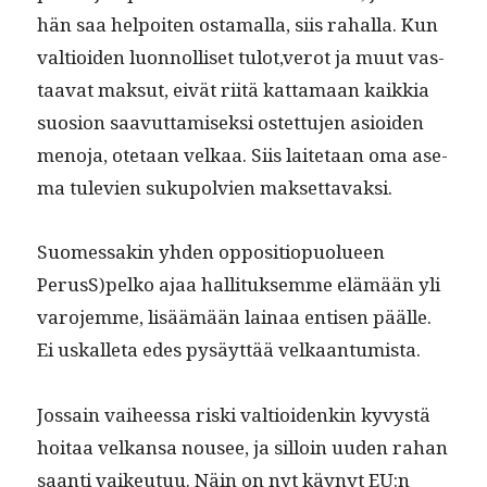
hän saa helpoiten osta­mal­la, siis rahal­la. Kun
val­tioiden luon­nol­liset tulot,verot ja muut vas­
taa­vat mak­sut, eivät riitä kat­ta­maan kaikkia
suo­sion saavut­tamisek­si ostet­tu­jen asioiden
meno­ja, ote­taan velkaa. Siis laite­taan oma ase­
ma tule­vien sukupolvien maksettavaksi.
Suomes­sakin yhden oppo­si­tiop­uolueen
PerusS)pelko ajaa hal­li­tuk­semme elämään yli
varo­jemme, lisäämään lainaa entisen päälle.
Ei uskalleta edes pysäyt­tää velkaantumista.
Jos­sain vai­heessa ris­ki val­tioidenkin kyvys­tä
hoitaa velka­nsa nousee, ja sil­loin uuden rahan
saan­ti vaikeu­tuu. Näin on nyt käynyt EU:n