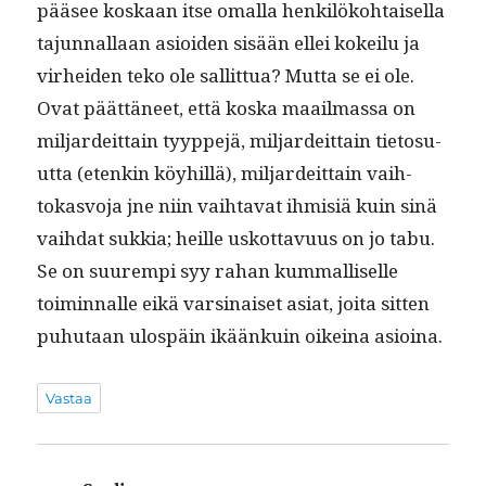
pääsee koskaan itse oma­l­la henkilöko­htaisel­la
tajun­nal­laan asioiden sisään ellei kokeilu ja
virhei­den teko ole sal­lit­tua? Mut­ta se ei ole.
Ovat päät­täneet, että kos­ka maail­mas­sa on
mil­jardeit­tain tyyppe­jä, mil­jardeit­tain tieto­su­
ut­ta (etenkin köy­hillä), mil­jardeit­tain vai­h­
tokasvo­ja jne niin vai­h­ta­vat ihmisiä kuin sinä
vai­h­dat sukkia; heille uskot­tavu­us on jo tabu.
Se on suurem­pi syy rahan kum­malliselle
toimin­nalle eikä varsi­naiset asi­at, joi­ta sit­ten
puhutaan ulospäin ikäänkuin oikeina asioina.
Vastaa