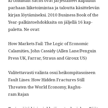
ki Gold­man Sachs ovat jär­jestäneet kil­pailun
parhaan liike­toim­intaa ja talout­ta käsit­televän
kir­jan löytämisek­si. 2010 Busi­ness Book of the
Year-palk­in­toe­hdokkai­ta on jäl­jel­lä 16 kap­
palet­ta. Ne ovat:
How Mar­kets Fail: The Log­ic of Eco­nom­ic
Calami­ties, John Cas­sidy (Allen Lane/Penguin
Press UK, Far­rar, Straus and Giroux US)
Valitet­tavasti val­in­ta osui heikom­pi­ta­soiseen
Fault Lines: How Hid­den Frac­tures Still
Threat­en the World Econ­o­my, Raghu­
ram Rajan