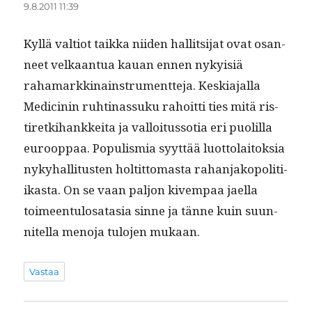
9.8.2011 11:39
Kyl­lä val­tiot taik­ka niiden hal­lit­si­jat ovat osan­
neet velka­an­tua kauan ennen nyky­isiä
rahamarkki­nain­stru­ment­te­ja. Keski­a­jal­la
Med­i­cinin ruhti­nas­suku rahoit­ti ties mitä ris­
tiretk­i­hankkei­ta ja val­loi­tus­so­tia eri puo­lil­la
euroop­paa. Pop­ulis­mia syyt­tää luot­to­laitok­sia
nyky­hal­li­tusten holtit­tomas­ta rahan­jakopoli­ti­
ikas­ta. On se vaan paljon kivem­paa jael­la
toimeen­tu­losa­ta­sia sinne ja tänne kuin suun­
nitel­la meno­ja tulo­jen mukaan.
Vastaa