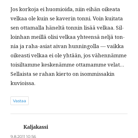
Jos korko­ja ei huomioi­da, niin eihän oikea­ta
velkaa ole kuin se kaverin ton­ni. Voin kui­tata
sen otta­mal­la häneltä ton­nin lisää velkaa. Sil­
loin­han meil­lä olisi velkaa yhteen­sä neljä ton­
nia ja raha-asi­at aivan hun­ningol­la — vaik­ka
oikeasti velkaa ei ole yhtään, jos vähen­nämme
toisil­tamme keskenämme otta­mamme velat…
Sel­l­aista se rahan kier­to on isom­mis­sakin
kuvioissa.
Vastaa
Kaljakassi
sanoo:
9.8.2011 10:56