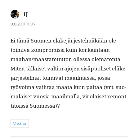
IJ
sanoo:
9.8.2011 11:07
Ei tämä Suomen eläke­jär­jestelmäkään ole
toimi­va kom­pro­mis­si kuin korkein­taan
maahan/maastamuuton ollessa olema­ton­ta.
Miten täl­laiset val­tio­ra­jo­jen sisäpuoliset eläke­
jär­jestelmät toimi­vat maail­mas­sa, jos­sa
työvoima vai­h­taa maa­ta kuin paitaa (vrt. suo­
ma­laiset vuosia maail­mal­la, viro­laiset remont­
titöis­sä Suomessa)?
Vastaa