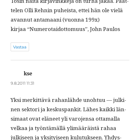
Tosin näitä kir­javinkke­jä on turha jakaa. Päät­
te­len Olli Rehnin puheista, ettei hän ole vielä
avan­nut anta­maani (vuon­na 199x)
kir­jaa “Numero­taidot­to­muus”, John Paulos
Vastaa
kse
sanoo:
9.8.2011 11:31
Yksi merkit­tävä rahan­lähde uno­htuu — julki­
nen sek­tori ja keskus­pankit. Läh­es kaik­ki län­
si­maat ovat eläneet yli varo­jen­sa otta­mal­la
velkaa ja työn­tämäl­lä ylimääräistä rahaa
julkiseen ja yksi­tyiseen kulu­tuk­seen. Yhdys­