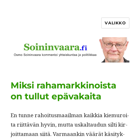
VALIKKO
Miksi rahamarkkinoista
on tullut epävakaita
En tunne rahoi­tus­maail­man kaikkia kiemuroi­
ta riit­tävän hyvin, mut­ta uskaltaudun silti kir­
joit­ta­maan siitä. Var­maankin väärät käsi­tyk­