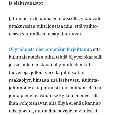
ja eläkerahastot.
Jät­timäisiä yli­jäämiä ei pitäisi olla, vaan val­u­
ut­takurssien tulisi jous­taa niin, että vai­h­to­
taseet suun­nilleen tasapainottuvat.
Öljyra­hoista olen ennenkin kir­joit­tanut
, että
kulut­ta­ja­maid­en tulisi tehdä öljyverokartel­li,
jos­sa kaik­ki nos­ta­vat öljy­tuot­tei­den kulu­
tusvero­ja, jol­loin vero kap­i­tal­isoituu
raakaöljyn hin­taan sitä laskev­asti. Kulut­ta­
jahin­noille ei tapah­tu­isi juuri mitään, ellei tar­
jon­ta pienene. Vähän se kyl­lä piene­nee, sil­lä
ihan Pohjois­na­van alta öljyä ei enää kan­nat­
taisi pora­ta, mut­ta ilmas­tosyi­den vuok­si ei