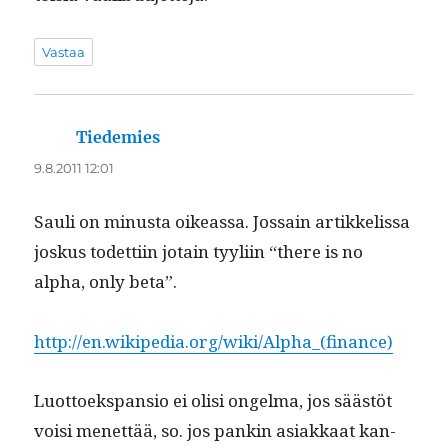
Vastaa
Tiedemies
sanoo:
9.8.2011 12:01
Sauli on minus­ta oike­as­sa. Jos­sain artikke­lis­sa
joskus todet­ti­in jotain tyyli­in “there is no
alpha, only beta”.
http://en.wikipedia.org/wiki/Alpha_(finance)
Luot­toekspan­sio ei olisi ongel­ma, jos säästöt
voisi menet­tää, so. jos pankin asi­akkaat kan­