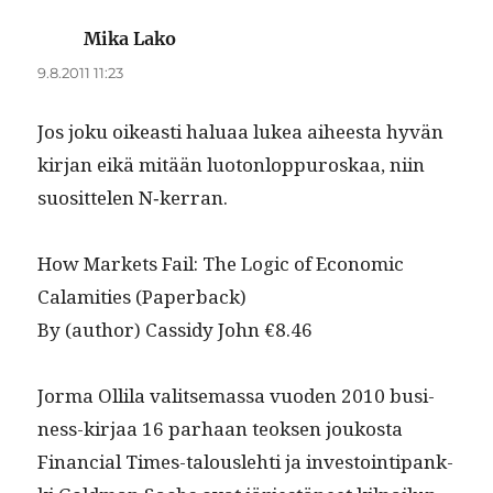
Mika Lako
sanoo:
9.8.2011 11:23
Jos joku oikeasti halu­aa lukea aiheesta hyvän
kir­jan eikä mitään luo­ton­lop­puroskaa, niin
suosit­te­len N‑kerran.
How Mar­kets Fail: The Log­ic of Eco­nom­ic
Calami­ties (Paper­back)
By (author) Cas­sidy John €8.46
Jor­ma Ollila val­it­se­mas­sa vuo­den 2010 busi­
ness-kir­jaa 16 parhaan teok­sen joukos­ta
Finan­cial Times-talousle­hti ja investoin­tipank­