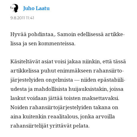
Juho Laatu
sanoo:
9.8.2011 11:41
Hyvää pohd­in­taa,. Samoin edel­lisessä artikke­
lis­sa ja sen kommenteissa.
Käsiteltävät asi­at voisi jakaa niinkin, että tässä
artikke­lis­sa puhut enim­mäk­seen rahan­si­ir­to­
jär­jeste­lyi­den ongelmista — niiden epästabi­il­i­
ud­es­ta ja mah­dol­li­sista hui­jauk­sis­takin, jois­sa
laskut voidaan jät­tää tois­t­en mak­set­tavak­si.
Noiden rahan­si­ir­to­jär­jeste­lyi­den takana on
aina kuitenkin reaal­i­talous, jon­ka arvoil­la
rahan­si­irtelijät yrit­tävät pelata.