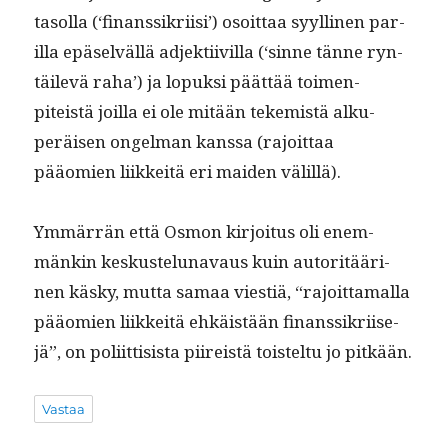
tasol­la (‘finanssikri­isi’) osoit­taa syylli­nen par­
il­la epä­selväl­lä adjek­ti­ivil­la (‘sinne tänne ryn­
täilevä raha’) ja lopuk­si päät­tää toimen­
piteistä joil­la ei ole mitään tekemistä alku­
peräisen ongel­man kanssa (rajoit­taa
pääomien liikkeitä eri maid­en välillä).
Ymmär­rän että Osmon kir­joi­tus oli enem­
mänkin keskustelu­navaus kuin autoritääri­
nen käsky, mut­ta samaa viestiä, “rajoit­ta­mal­la
pääomien liikkeitä ehkäistään finanssikri­ise­
jä”, on poli­it­ti­sista piireistä tois­tel­tu jo pitkään.
Vastaa