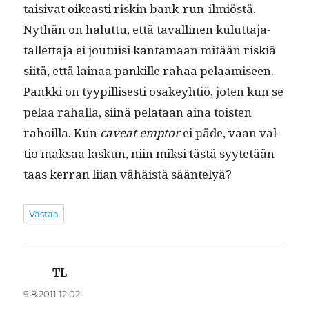
taisi­vat oikeasti riskin bank-run-ilmiöstä.
Nythän on halut­tu, että tavalli­nen kulut­ta­ja-
tal­let­ta­ja ei jou­tu­isi kan­ta­maan mitään riskiä
siitä, että lainaa pankille rahaa pelaamiseen.
Pank­ki on tyyp­il­lis­es­ti osakey­htiö, joten kun se
pelaa rahal­la, siinä pelataan aina tois­t­en
rahoil­la. Kun
caveat emp­tor
ei päde, vaan val­
tio mak­saa laskun, niin mik­si tästä syytetään
taas ker­ran liian vähäistä sääntelyä?
Vastaa
TL
sanoo:
9.8.2011 12:02