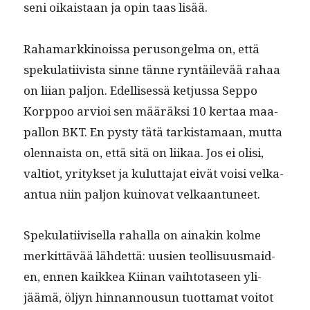
seni oikaistaan ja opin taas lisää.
Rahamarkki­nois­sa peru­songel­ma on, että
speku­lati­ivista sinne tänne ryn­täilevää rahaa
on liian paljon. Edel­lisessä ketjus­sa Sep­po
Korp­poo arvioi sen määräk­si 10 ker­taa maa­
pal­lon BKT. En pysty tätä tark­ista­maan, mut­ta
olen­naista on, että sitä on liikaa. Jos ei olisi,
val­tiot, yri­tyk­set ja kulut­ta­jat eivät voisi velka­
an­tua niin paljon kuino­vat velkaantuneet.
Speku­lati­ivisel­la rahal­la on ainakin kolme
merkit­tävää lähdet­tä: uusien teol­lisu­us­maid­
en, ennen kaikkea Kiinan vai­h­to­taseen yli­
jäämä, öljyn hin­nan­nousun tuot­ta­mat voitot