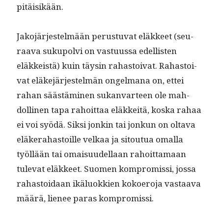
pitäisikään.
Jako­jär­jestelmään perus­tu­vat eläk­keet (seu­
raa­va sukupolvi on vas­tu­us­sa edel­lis­ten
eläkkeistä) kuin täysin rahas­toi­vat. Rahas­toi­
vat eläke­jär­jestelmän ongel­mana on, ettei
rahan säästämi­nen sukan­var­teen ole mah­
dolli­nen tapa rahoit­taa eläkkeitä, kos­ka rahaa
ei voi syödä. Sik­si jonkin tai jonkun on olta­va
eläk­er­a­has­toille velkaa ja sitoutua oma­l­la
työl­lään tai omaisu­udel­laan rahoit­ta­maan
tule­vat eläk­keet. Suomen kom­pro­mis­si, jos­sa
rahas­toidaan ikälu­okkien koko­ero­ja vas­taa­va
määrä, lie­nee paras kompromissi.