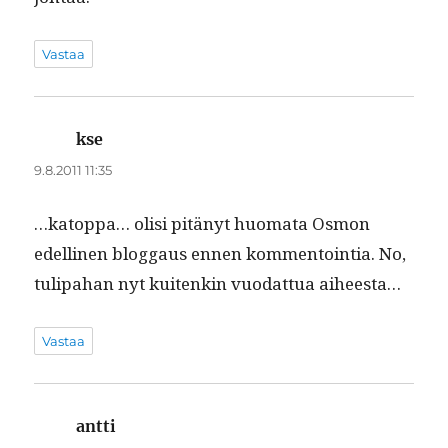
Vastaa
kse
sanoo:
9.8.2011 11:35
…katop­pa… olisi pitänyt huo­ma­ta Osmon
edelli­nen blog­gaus ennen kom­men­toin­tia. No,
tuli­pa­han nyt kuitenkin vuo­dat­tua aiheesta…
Vastaa
antti
sanoo: