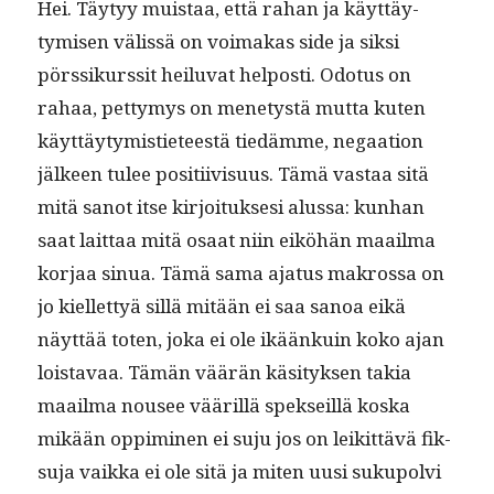
Hei. Täy­tyy muis­taa, että rahan ja käyt­täy­
tymisen välis­sä on voimakas side ja sik­si
pörssikurssit heilu­vat hel­posti. Odotus on
rahaa, pet­tymys on mene­tys­tä mut­ta kuten
käyt­täy­tymisti­eteestä tiedämme, negaa­tion
jäl­keen tulee posi­ti­ivi­su­us. Tämä vas­taa sitä
mitä san­ot itse kir­joituk­sesi alus­sa: kun­han
saat lait­taa mitä osaat niin eiköhän maail­ma
kor­jaa sin­ua. Tämä sama aja­tus makrossa on
jo kiel­let­tyä sil­lä mitään ei saa sanoa eikä
näyt­tää toten, joka ei ole ikäänkuin koko ajan
lois­tavaa. Tämän väärän käsi­tyk­sen takia
maail­ma nousee vääril­lä spek­seil­lä kos­ka
mikään oppimi­nen ei suju jos on leikit­tävä fik­
su­ja vaik­ka ei ole sitä ja miten uusi sukupolvi