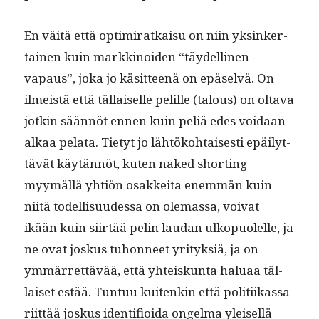
En väitä että opti­mi­ratkaisu on niin yksinker­
tainen kuin markki­noiden “täy­delli­nen
vapaus”, joka jo käsit­teenä on epä­selvä. On
ilmeistä että täl­laiselle pelille (talous) on olta­va
jotkin sään­nöt ennen kuin peliä edes voidaan
alkaa pela­ta. Tietyt jo lähtöko­htais­es­ti epäi­lyt­
tävät käytän­nöt, kuten naked short­ing
myymäl­lä yhtiön osakkei­ta enem­män kuin
niitä todel­lisu­udessa on ole­mas­sa, voivat
ikään kuin siirtää pelin lau­dan ulkop­uolelle, ja
ne ovat joskus tuhon­neet yri­tyk­siä, ja on
ymmär­ret­tävää, että yhteiskun­ta halu­aa täl­
laiset estää. Tun­tuu kuitenkin että poli­ti­ikas­sa
riit­tää joskus iden­ti­fioi­da ongel­ma yleisel­lä