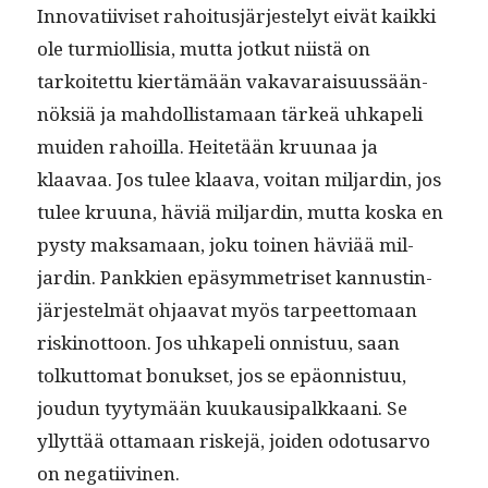
Inno­vati­iviset rahoi­tusjär­jeste­lyt eivät kaik­ki
ole turmi­ol­lisia, mut­ta jotkut niistä on
tarkoitet­tu kiertämään vakavaraisu­ussään­
nök­siä ja mah­dol­lis­ta­maan tärkeä uhkapeli
muiden rahoil­la. Heit­etään kru­u­naa ja
klaavaa. Jos tulee klaa­va, voitan mil­jardin, jos
tulee kru­u­na, häviä mil­jardin, mut­ta kos­ka en
pysty mak­samaan, joku toinen häviää mil­
jardin. Pankkien epäsym­metriset kan­nustin­
jär­jestelmät ohjaa­vat myös tarpeet­tomaan
riskinot­toon. Jos uhkapeli onnis­tuu, saan
tolkut­tomat bonuk­set, jos se epäon­nis­tuu,
joudun tyy­tymään kuukausi­palkkaani. Se
yllyt­tää otta­maan riske­jä, joiden odotusar­vo
on negatiivinen.