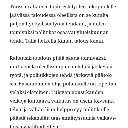
Tuos­sa rahan­si­ir­to­jär­jeste­lyi­den ulkop­uolelle
jäävässä taloudessa oleel­lista on se kuin­ka
paljon hyödyl­listä työtä tehdään, ja miten
toimi­vak­si poli­itikot osaa­vat yhteiskun­nan
tehdä. Täl­lä het­kel­lä Kiinan talous toimii.
Rahan­si­ir­to­talous pitää saa­da toimi­vak­si,
mut­ta vielä oleel­lisem­paa on tehdä järkevää
työtä, ja poli­itikko­jen tehdä järke­viä päätök­
siä. Ensim­mäi­nen ohje poli­itikoille on lopet­taa
velak­si elämi­nen. Tule­van nousukau­den
velko­ja kuit­taa­va vaiku­tus on usein toivea­jat­
telua, ja vähän liian help­po syy poli­itikoille
päästä tekemään taas ennä­tys­su­uria velka­ve­
toisia vaalibudjetteja.