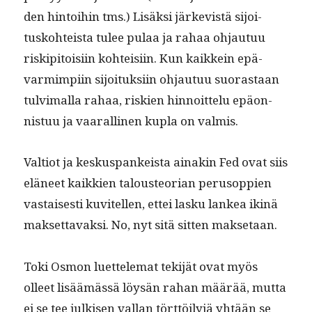
den hin­toi­hin tms.) Lisäk­si järke­vistä sijoi­
tusko­hteista tulee pulaa ja rahaa ohjau­tuu
riskip­i­toisi­in kohteisi­in. Kun kaikkein epä­
varmimpi­in sijoituk­si­in ohjau­tuu suo­ras­taan
tul­vi­mal­la rahaa, riskien hin­noit­telu epäon­
nis­tuu ja vaar­alli­nen kupla on valmis.
Val­tiot ja keskus­pankeista ainakin Fed ovat siis
eläneet kaikkien talous­teo­ri­an peru­sop­pi­en
vas­tais­es­ti kuvitellen, ettei lasku lankea ikinä
mak­set­tavak­si. No, nyt sitä sit­ten maksetaan.
Toki Osmon luet­telemat tek­i­jät ovat myös
olleet lisäämässä löysän rahan määrää, mut­ta
ei se tee julkisen val­lan tört­töi­lyjä yhtään se