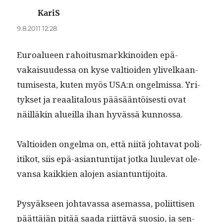
KariS
sanoo:
9.8.2011 12:28
Euroalueen rahoi­tus­markki­noiden epä­
vakaisu­udessa on kyse val­tioiden ylivelka­an­
tu­mis­es­ta, kuten myös USA:n ongelmis­sa. Yri­
tyk­set ja reaal­i­talous pääsään­töis­es­ti ovat
näil­läkin alueil­la ihan hyvässä kunnossa.
Val­tioiden ongel­ma on, että niitä johta­vat poli­
itikot, siis epä-asiantun­ti­jat jot­ka luule­vat ole­
vansa kaikkien alo­jen asiantuntijoita.
Pysyäk­seen johtavas­sa ase­mas­sa, poli­it­tisen
päät­täjän pitää saa­da riit­tävä suo­sio, ja sen­