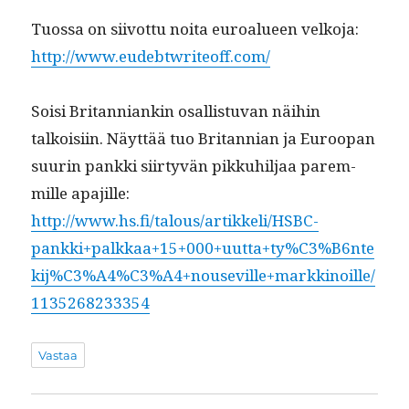
Tuos­sa on siiv­ot­tu noi­ta euroalueen velko­ja:
http://www.eudebtwriteoff.com/
Soisi Bri­tan­ni­ankin osal­lis­tu­van näi­hin
talkoisi­in. Näyt­tää tuo Bri­tann­ian ja Euroopan
suurin pank­ki siir­tyvän pikkuhil­jaa parem­
mille apa­jille:
http://www.hs.fi/talous/artikkeli/HSBC-
pankki+palkkaa+15+000+uutta+ty%C3%B6nte
kij%C3%A4%C3%A4+nouseville+markkinoille/
1135268233354
Vastaa