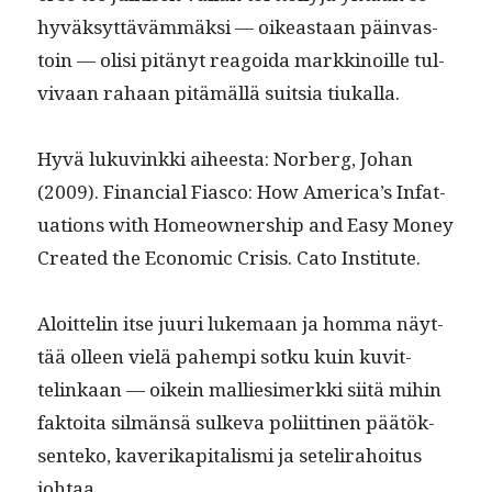
hyväksyt­täväm­mäk­si — oikeas­t­aan päin­vas­
toin — olisi pitänyt reagoi­da markki­noille tul­
vi­vaan rahaan pitämäl­lä suit­sia tiukalla.
Hyvä luku­vink­ki aiheesta: Nor­berg, Johan
(2009). Finan­cial Fias­co: How Amer­i­ca’s Infat­
u­a­tions with Home­own­er­ship and Easy Mon­ey
Cre­at­ed the Eco­nom­ic Cri­sis. Cato Institute.
Aloit­telin itse juuri luke­maan ja hom­ma näyt­
tää olleen vielä pahempi sotku kuin kuvit­
telinkaan — oikein mallies­imerk­ki siitä mihin
fak­toi­ta silmän­sä sulke­va poli­it­ti­nen päätök­
sen­teko, kaverikap­i­tal­is­mi ja setelira­hoi­tus
johtaa.