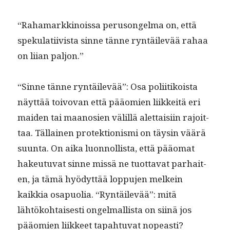
“Rahamarkki­nois­sa peru­songel­ma on, että
speku­lati­ivista sinne tänne ryn­täilevää rahaa
on liian paljon.”
“Sinne tänne ryn­täilevää”: Osa poli­itikoista
näyt­tää toivo­van että pääomien liikkeitä eri
maid­en tai maanosien välil­lä alet­taisi­in rajoit­
taa. Täl­lainen pro­tek­tion­is­mi on täysin väärä
suun­ta. On aika luon­nol­lista, että pääo­mat
hakeu­tu­vat sinne mis­sä ne tuot­ta­vat parhait­
en, ja tämä hyödyt­tää lop­pu­jen melkein
kaikkia osa­puo­lia. “Ryn­täilevää”: mitä
lähtöko­htais­es­ti ongel­mallista on siinä jos
pääomien liik­keet tapah­tu­vat nopeasti?