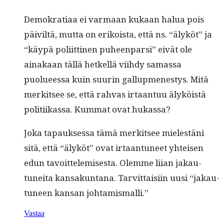
Demokra­ti­aa ei var­maan kukaan halua pois
päiviltä, mut­ta on erikoista, että ns. “älyköt” ja
“käypä poli­it­ti­nen puheen­par­si” eivät ole
ainakaan täl­lä het­kel­lä viihdy samas­sa
puolueessa kuin suurin gallupmen­estys. Mitä
merk­it­see se, että rah­vas irtaan­tuu älyköistä
poli­ti­ikas­sa. Kum­mat ovat hukassa?
Joka tapauk­ses­sa tämä merk­it­see mielestäni
sitä, että “älyköt” ovat irtaan­tuneet yhteisen
edun tavoit­telemis­es­ta. Olemme liian jakau­
tunei­ta kansakun­tana. Tarvit­taisi­in uusi “jakau­
tuneen kansan johtamismalli.”
Vastaa