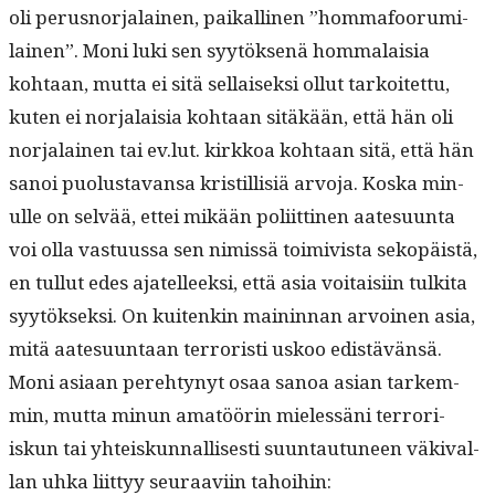
oli perus­nor­jalainen, paikalli­nen ”hom­mafoo­ru­mi­
lainen”. Moni luki sen syytök­senä hom­malaisia
kohtaan, mut­ta ei sitä sel­l­aisek­si ollut tarkoitet­tu,
kuten ei nor­jalaisia kohtaan sitäkään, että hän oli
nor­jalainen tai ev.lut. kirkkoa kohtaan sitä, että hän
sanoi puo­lus­ta­vansa kris­til­lisiä arvo­ja. Kos­ka min­
ulle on selvää, ettei mikään poli­it­ti­nen aate­su­un­ta
voi olla vas­tu­us­sa sen nimis­sä toimivista sekopäistä,
en tul­lut edes ajatelleek­si, että asia voitaisi­in tulki­ta
syytök­sek­si.
On kuitenkin main­in­nan arvoinen asia,
mitä aate­su­un­taan ter­ror­isti uskoo edistävänsä.
Moni asi­aan pere­htynyt osaa sanoa asian tarkem­
min, mut­ta min­un amatöörin mielessäni ter­rori-
iskun tai yhteiskun­nal­lis­es­ti suun­tau­tuneen väki­val­
lan uhka liit­tyy seu­raavi­in tahoihin: