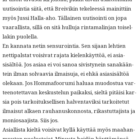
uuti­soin­tia siitä, että Breivikin tekeleessä mainit­ti­in
myös Jus­si Hal­la-aho. Täl­lainen uuti­soin­ti on jopa
vaar­al­lista, sil­lä on sitä hul­lu­ja rin­ta­ma­l­in­jan toisel­
lakin puolella.
En kan­na­ta netin sen­suroin­tia. Sen sijaan lehtien
net­ti­pal­stat voisi­vat raja­ta kie­lenkäyt­töä, ei asi­a­
sisältöä. Jos asi­aa ei voi sanoa sivistynein sanakään­
tein ilman solvaavia ilmaisu­ja, ei ehkä asi­a­sisältöä
olekaan. Jos Hom­mafoo­ru­mi halu­aa muo­dos­tua var­
teenotet­ta­van keskustelun paikak­si, sieltä pitäisi kar­
sia pois tarkoituk­sel­lisen hal­ven­taviksi tarkoite­tut
ilmaisut alka­en rauhanuskon­nos­ta, rikas­tut­ta­jista ja
moniosaa­jista. Siis jos.
Asial­lista kieltä voisi­vat kyl­lä käyt­tää myös maa­han­
muu­ton puo­lus­ta­jat. Minus­ta hei­dän käyt­tämän­sä