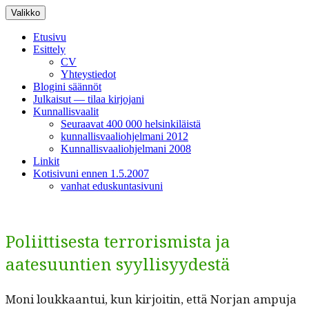
Siirry
Valikko
sisältöön
Etusivu
Esittely
CV
Yhteystiedot
Blogini säännöt
Julkaisut — tilaa kirjojani
Kunnallisvaalit
Seuraavat 400 000 helsinkiläistä
kunnallisvaaliohjelmani 2012
Kunnallisvaaliohjelmani 2008
Linkit
Kotisivuni ennen 1.5.2007
vanhat eduskuntasivuni
Poliittisesta terrorismista ja
aatesuuntien syyllisyydestä
Moni loukkaan­tui, kun kir­joitin, että Nor­jan ampu­ja