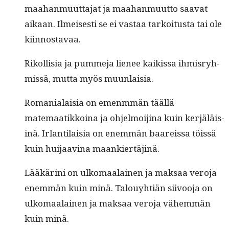
maa­han­muut­ta­jat ja maa­han­muut­to saa­vat
aikaan. Ilmeis­es­ti se ei vas­taa tarkoi­tus­ta tai ole
kiinnostavaa.
Rikol­lisia ja pum­me­ja lie­nee kaikissa ihmis­ryh­
mis­sä, mut­ta myös muunlaisia.
Roma­nialaisia on emen­m­män tääl­lä
matemaatikkoina ja ohjel­moi­ji­na kuin ker­jäläis­
inä. Irlan­ti­laisia on enem­män baareis­sa töis­sä
kuin hui­jaav­ina maankiertäjinä.
Lääkäri­ni on ulko­maalainen ja mak­saa vero­ja
enem­män kuin minä. Talouy­htiän siivoo­ja on
ulko­maalainen ja mak­saa vero­ja vähem­män
kuin minä.