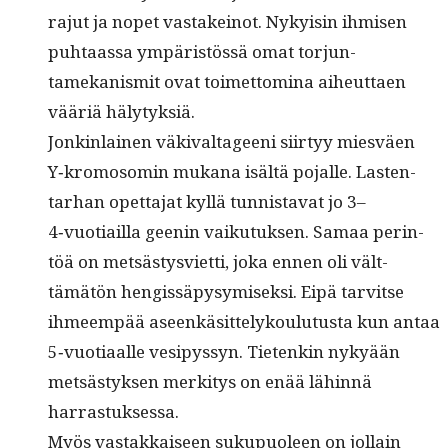
rajut ja nopet vas­takeinot. Nyky­isin ihmisen
puh­taas­sa ympäristössä omat tor­jun­
tamekanis­mit ovat toimet­tom­i­na aiheut­taen
vääriä hälytyksiä.
Jonkin­lainen väki­val­t­ageeni siir­tyy miesväen
Y‑kromosomin mukana isältä pojalle. Las­ten­
tarhan opet­ta­jat kyl­lä tun­nista­vat jo 3–
4‑vuotiailla geenin vaiku­tuk­sen. Samaa per­in­
töä on met­sästysvi­et­ti, joka ennen oli vält­
tämätön hengis­säpysymisek­si. Eipä tarvitse
ihmeem­pää aseenkäsit­te­lyk­oulu­tus­ta kun antaa
5‑vuotiaalle vesipyssyn. Tietenkin nykyään
met­sästyk­sen merk­i­tys on enää lähin­nä
harrastuksessa.
Myös vas­takkaiseen sukupuoleen on jol­lain