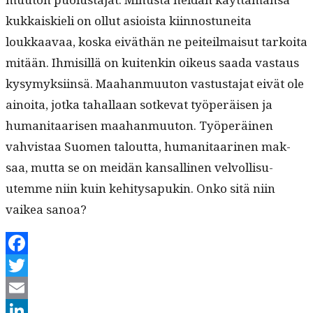
kukkaiskieli on ollut asioista kiin­nos­tunei­ta
loukkaavaa, kos­ka eiväthän ne peit­eil­maisut tarkoi­ta
mitään. Ihmisil­lä on kuitenkin oikeus saa­da vas­taus
kysymyk­si­in­sä. Maa­han­muu­ton vas­tus­ta­jat eivät ole
ain­oi­ta, jot­ka tahal­laan sotke­vat työperäisen ja
human­i­taarisen maa­han­muu­ton. Työperäi­nen
vahvis­taa Suomen talout­ta, human­i­taari­nen mak­
saa, mut­ta se on mei­dän kansalli­nen velvol­lisu­
utemme niin kuin kehi­tys­a­pukin. Onko sitä niin
vaikea sanoa?
Facebook
Twitter
Email