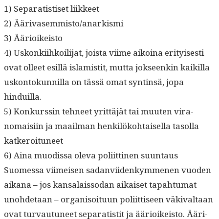
1) Sep­a­ratis­tiset liikkeet
2) Äärivasemmisto/anarkismi
3) Äärioikeisto
4) Uskonki­ihkoil­i­jat, joista viime aikoina eri­tyis­es­ti
ovat olleet esil­lä islamistit, mut­ta jok­seenkin kaikil­la
uskon­tokun­nil­la on tässä omat syntin­sä, jopa
hinduilla.
5) Konkurssin tehneet yrit­täjät tai muuten vira­
nomaisi­in ja maail­man henkilöko­htaisel­la tasol­la
katkeroituneet
6) Aina muodis­sa ole­va poli­it­ti­nen suuntaus
Suomes­sa viimeisen sadan­vi­idenkymme­nen vuo­den
aikana – jos kansalais­so­dan aikaiset tapah­tu­mat
uno­hde­taan – organ­isoitu­un poli­it­tiseen väki­val­taan
ovat tur­vau­tuneet sep­a­ratis­tit ja ääri­oikeis­to. Ääri­