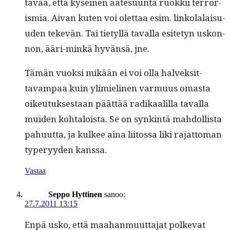
tavaa, että kyseinen aate­su­un­ta ruokkii ter­ror­
is­mia. Aivan kuten voi olet­taa esim. linko­lalaisu­
u­den tekevän. Tai tietyl­lä taval­la esite­tyn uskon­
non, ääri-minkä hyvän­sä, jne.
Tämän vuok­si mikään ei voi olla halvek­sit­
tavam­paa kuin ylim­ieli­nen var­muus omas­ta
oikeu­tuk­ses­taan päät­tää radikaalil­la taval­la
muiden kohtaloista. Se on synk­in­tä mah­dol­lista
pahu­ut­ta, ja kul­kee aina liitossa liki rajat­toman
type­r­yy­den kanssa.
Vastaa
Seppo Hyttinen
sanoo:
27.7.2011 13:15
Enpä usko, että maa­han­muut­ta­jat polke­vat