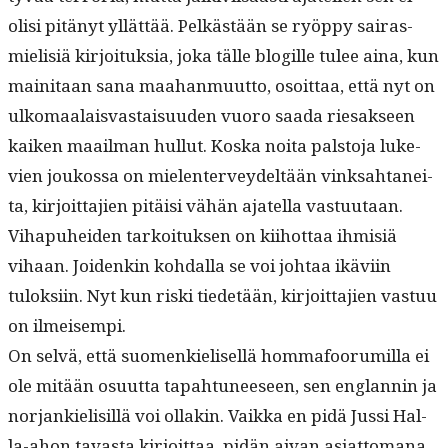
olisi pitänyt yllät­tää. Pelkästään se ryöp­py sairas­
mielisiä kir­joituk­sia, joka tälle blogille tulee aina, kun
maini­taan sana maa­han­muut­to, osoit­taa, että nyt on
ulko­maalais­vas­taisu­u­den vuoro saa­da riesak­seen
kaiken maail­man hul­lut. Kos­ka noi­ta pal­sto­ja luke­
vien joukos­sa on mie­len­ter­vey­deltään vinksah­tanei­
ta, kir­joit­ta­jien pitäisi vähän ajatel­la vas­tu­u­taan.
Viha­puhei­den tarkoituk­sen on kiihot­taa ihmisiä
vihaan. Joidenkin kohdal­la se voi johtaa ikävi­in
tulok­si­in. Nyt kun ris­ki tiede­tään, kir­joit­ta­jien vas­tuu
on ilmeisempi.
On selvä, että suomenkielisel­lä hom­mafoo­ru­mil­la ei
ole mitään osu­ut­ta tapah­tuneeseen, sen englan­nin ja
nor­jankielisil­lä voi ollakin. Vaik­ka en pidä Jus­si Hal­
la-ahon tavas­ta kir­joit­taa, pidän aivan asi­at­tomana