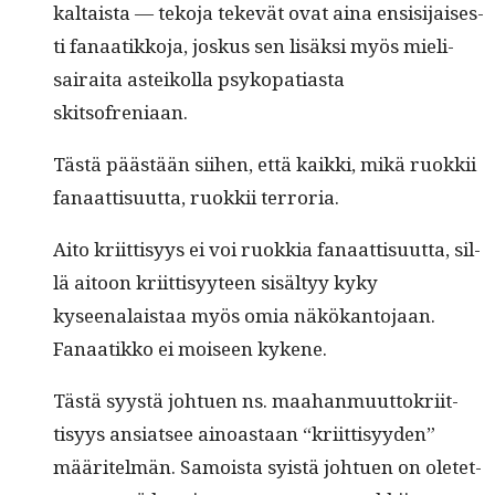
kaltaista — teko­ja tekevät ovat aina ensisi­jais­es­
ti fanaatikko­ja, joskus sen lisäk­si myös mieli­
sairai­ta asteikol­la psykopa­ti­as­ta
skitsofreniaan.
Tästä päästään siihen, että kaik­ki, mikä ruokkii
fanaat­tisu­ut­ta, ruokkii terroria.
Aito kri­it­tisyys ei voi ruokkia fanaat­tisu­ut­ta, sil­
lä aitoon kri­it­tisyy­teen sisäl­tyy kyky
kyseenalais­taa myös omia näkökan­to­jaan.
Fanaatikko ei moi­seen kykene.
Tästä syys­tä johtuen ns. maa­han­muut­tokri­it­
tisyys ansi­at­see ain­oas­taan “kri­it­tisyy­den”
määritelmän. Samoista syistä johtuen on oletet­