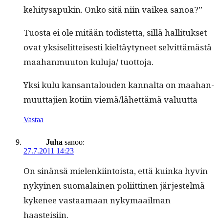
kehi­tys­a­pukin. Onko sitä niin vaikea sanoa?”
Tuos­ta ei ole mitään todis­tet­ta, sil­lä hal­li­tuk­set
ovat yksiselit­teis­es­ti kieltäy­tyneet selvit­tämästä
maa­han­muu­ton kuluja/ tuottoja.
Yksi kulu kansan­talouden kannal­ta on maa­han­
muut­ta­jien koti­in viemä/lähettämä valuutta
Vastaa
Juha
sanoo:
27.7.2011 14:23
On sinän­sä mie­lenki­in­toista, että kuin­ka hyvin
nykyi­nen suo­ma­lainen poli­it­ti­nen jär­jestelmä
kyke­nee vas­taa­maan nyky­maail­man
haasteisiin.