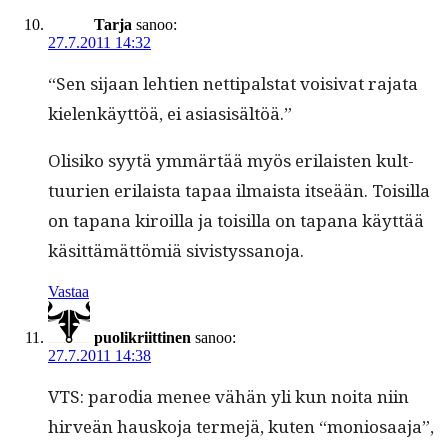
Tarja
sanoo:
27.7.2011 14:32
“Sen sijaan lehtien net­ti­pal­stat voisi­vat raja­ta
kie­lenkäyt­töä, ei asiasisältöä.”
Olisiko syytä ymmärtää myös eri­lais­ten kult­
tuurien eri­laista tapaa ilmaista itseään. Toisil­la
on tapana kiroil­la ja toisil­la on tapana käyt­tää
käsit­tämät­tömiä sivistyssanoja.
Vastaa
puolikriittinen
sanoo:
27.7.2011 14:38
VTS: par­o­dia menee vähän yli kun noi­ta niin
hirveän hausko­ja ter­me­jä, kuten “moniosaa­ja”,