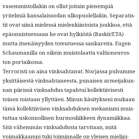
vasem­mis­tol­lakin on ollut joitain pienem­piä
yritelmiä kansalais­so­dan ulkop­uolel­lakin. Sep­a­ratis­
tit ovat siinä mielessä mie­lenki­in­toista joukkoa, että
epäon­nistues­saan he ovat hylk­iöitä (Baskit/ETA)
mut­ta itsenäisyy­den toteutues­sa sankare­i­ta. Eugen
Schau­manil­la on oikein muis­to­laat­ta val­tioneu­vos­
ton portaikossa.
Ter­ror­isti on aina vinksah­tanut. Nor­jas­sa puhumme
yksit­täis­es­tä vinksah­ta­neesta, punaisen armei­jakun­
nan piiris­sä vinksah­dus tapah­tui kollek­ti­ivis­es­ti
toinen tois­taan yllyt­täen. Min­un käsi­tyk­seni mukaan
tämä kollek­ti­ivisen vinksah­duk­sen mekanis­mi muis­
tut­taa uskon­nol­lisen hur­mosli­ik­keen dynami­ikkaa.
Sitä vähem­män vinksah­dus­ta tarvi­taan, mitä
voimakkaampi tuki toimin­nalle on yleisen mielip­i­