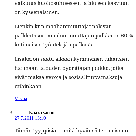
vaiku­tus huolto­suh­teeseen ja bkt:een kasvu­un
on kyseenalainen.
Etenkin kun maa­han­muut­ta­jat pol­e­vat
palkkata­soa, maa­han­muut­ta­jan palk­ka on 60 %
koti­maisen työn­tek­i­jän palkasta.
Lisäk­si on saatu aikaan kym­me­nien tuhan­sien
har­maan talouden pyörit­täjän joukko, jot­ka
eivät mak­sa vero­ja ja sosi­aal­i­tur­va­mak­su­ja
mihinkään
Vastaa
tvaara
sanoo:
27.7.2011 13:10
Tämän tyyp­pisiä — mitä hyvän­sä ter­ror­is­min