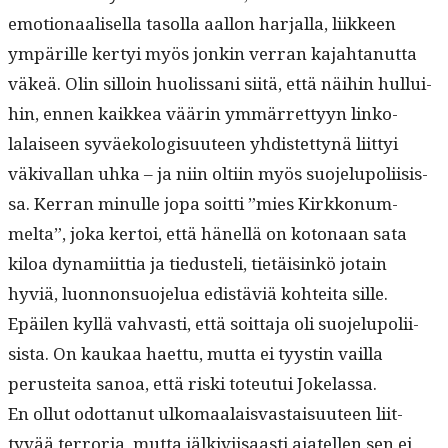
emo­tion­aalisel­la tasol­la aal­lon har­jal­la, liik­keen
ympärille ker­tyi myös jonkin ver­ran kajah­tanut­ta
väkeä. Olin sil­loin huolis­sani siitä, että näi­hin hul­lui­
hin, ennen kaikkea väärin ymmär­ret­tyyn linko­
lalaiseen syväekol­o­gisu­u­teen yhdis­tet­tynä liit­tyi
väki­val­lan uhka – ja niin olti­in myös suo­jelupoli­i­sis­
sa. Ker­ran min­ulle jopa soit­ti ”mies Kirkkon­um­
melta”, joka ker­toi, että hänel­lä on koton­aan sata
kiloa dynami­it­tia ja tiedusteli, tietäisinkö jotain
hyviä, luon­non­suo­jelua edis­täviä kohtei­ta sille.
Epäilen kyl­lä vah­vasti, että soit­ta­ja oli suo­jelupoli­i­
sista. On kaukaa haet­tu, mut­ta ei tyystin vail­la
perustei­ta sanoa, että ris­ki toteu­tui Jokelassa.
En ollut odot­tanut ulko­maalais­vas­taisu­u­teen liit­
tyvää ter­ro­r­ia, mut­ta jälkivi­isaasti ajatellen sen ei