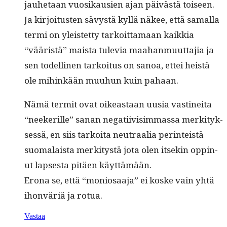
jauhetaan vuosikausien ajan päivästä toiseen.
Ja kir­joi­tusten sävys­tä kyl­lä näkee, että samal­la
ter­mi on yleis­tet­ty tarkoit­ta­maan kaikkia
“vääristä” maista tule­via maa­han­muut­ta­jia ja
sen todel­li­nen tarkoi­tus on sanoa, ettei heistä
ole mihinkään muuhun kuin pahaan.
Nämä ter­mit ovat oikeas­t­aan uusia vastinei­ta
“neek­er­ille” sanan negati­ivisim­mas­sa merk­i­tyk­
sessä, en siis tarkoi­ta neu­traalia per­in­teistä
suo­ma­laista merk­i­tys­tä jota olen itsekin oppin­
ut laps­es­ta pitäen käyttämään.
Erona se, että “moniosaa­ja” ei koske vain yhtä
ihon­väriä ja rotua.
Vastaa