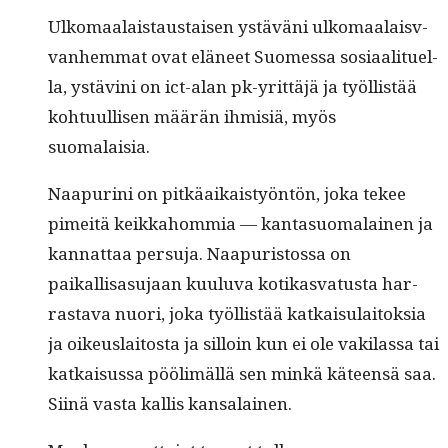
Ulko­maalais­taus­taisen ystäväni ulko­maalaisv­
van­hem­mat ovat eläneet Suomes­sa sosi­aal­ituel­
la, ystävi­ni on ict-alan pk-yrit­täjä ja työl­listää
kohtu­ullisen määrän ihmisiä, myös
suomalaisia.
Naa­puri­ni on pitkäaikaistyön­tön, joka tekee
pimeitä keikka­hom­mia — kan­ta­suo­ma­lainen ja
kan­nat­taa per­su­ja. Naa­puris­tossa on
paikallisas­u­jaan kuu­lu­va kotikas­va­tus­ta har­
ras­ta­va nuori, joka työl­listää katkaisu­laitok­sia
ja oikeuslaitos­ta ja sil­loin kun ei ole vak­i­las­sa tai
katkais­us­sa pöölimäl­lä sen minkä käteen­sä saa.
Siinä vas­ta kallis kansalainen.