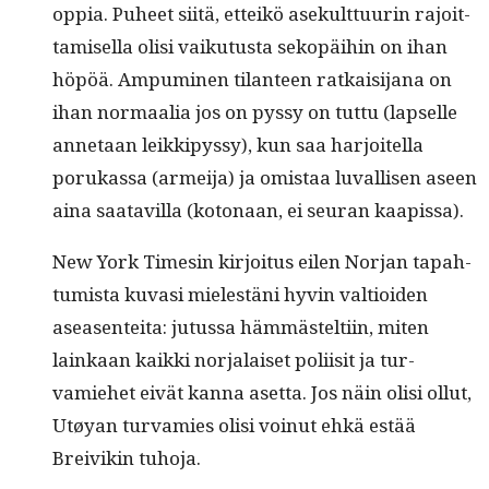
oppia. Puheet siitä, etteikö asekult­tuurin rajoit­
tamisel­la olisi vaiku­tus­ta sekopäi­hin on ihan
höpöä. Ampumi­nen tilanteen ratkaisi­jana on
ihan nor­maalia jos on pyssy on tut­tu (lapselle
annetaan leikkipyssy), kun saa har­joitel­la
porukas­sa (armei­ja) ja omis­taa luval­lisen aseen
aina saatavil­la (koton­aan, ei seu­ran kaapissa).
New York Timesin kir­joi­tus eilen Nor­jan tapah­
tu­mista kuvasi mielestäni hyvin val­tioiden
aseasen­tei­ta: jutus­sa häm­mästelti­in, miten
lainkaan kaik­ki nor­jalaiset poli­isit ja tur­
vamiehet eivät kan­na aset­ta. Jos näin olisi ollut,
Utøyan tur­vamies olisi voin­ut ehkä estää
Breivikin tuhoja.