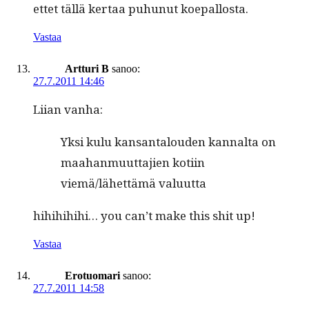
ettet täl­lä ker­taa puhunut koepallosta.
Vastaa
Artturi B
sanoo:
27.7.2011 14:46
Liian van­ha:
Yksi kulu kansan­talouden kannal­ta on
maa­han­muut­ta­jien koti­in
viemä/lähettämä valuutta
hihi­hi­hi­hi… you can’t make this shit up!
Vastaa
Erotuomari
sanoo:
27.7.2011 14:58