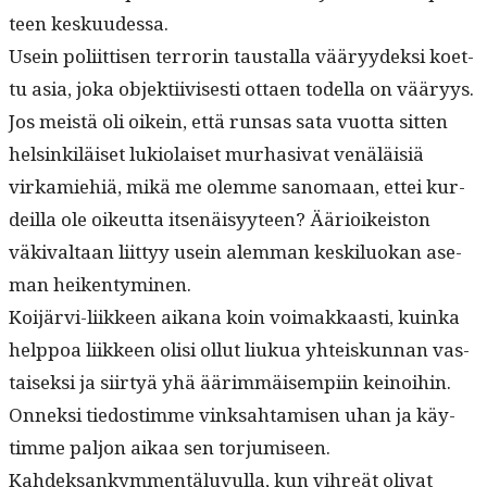
teen keskuudessa.
Usein poli­it­tisen ter­ror­in taustal­la vääryy­dek­si koet­
tu asia, joka objek­ti­ivis­es­ti ottaen todel­la on vääryys.
Jos meistä oli oikein, että run­sas sata vuot­ta sit­ten
helsinkiläiset luki­o­laiset murha­si­vat venäläisiä
virkamiehiä, mikä me olemme sanomaan, ettei kur­
deil­la ole oikeut­ta itsenäisyy­teen? Ääri­oikeis­ton
väki­val­taan liit­tyy usein alem­man keskilu­okan ase­
man heikentyminen.
Koi­järvi-liik­keen aikana koin voimakkaasti, kuin­ka
help­poa liik­keen olisi ollut liukua yhteiskun­nan vas­
taisek­si ja siir­tyä yhä äärim­mäisem­pi­in keinoi­hin.
Onnek­si tiedos­timme vinksah­tamisen uhan ja käy­
timme paljon aikaa sen torjumiseen.
Kahdek­sankym­men­tälu­vul­la, kun vihreät oli­vat