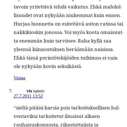
tavoin yritet­tävä tehdä vaiku­tus. Ehkä mah­dol­
lisu­udet ovat nykyään niukem­mat kuin ennen.
Hur­jaa luon­net­ta on esitet­tävä auton ratis­sa tai
nakkikioskin jonos­sa. Voi myös koo­ta omaisu­ut­
ta enem­män kuin tarvit­see. Raha kyl­lä saa
yleen­sä kiin­nos­tuk­sen heräämään naisissa.
Ehkä tämä per­in­tötek­i­jöi­den tutkimus ei vain
ole nykyään kovin seksikästä.
Vastaa
vts
sanoo:
27.7.2011 13:52
“sieltä pitäisi kar­sia pois tarkoituk­sel­lisen hal­
ven­taviksi tarkoite­tut ilmaisut alka­en
rauhanuskon­nos­ta, rikas­tut­ta­jista ja