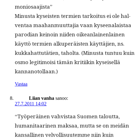
moniosaajista”
Minus­ta kyseis­ten ter­mien tarkoi­tus ei ole hal­
ven­taa maa­han­muut­ta­jia vaan kyseenalais­taa
par­o­di­an keinoin niiden oikean­lainen­lainen
käyt­tö ter­mien alku­peräis­ten käyt­täjien, ns.
kukka­hat­tutä­tien, tahol­ta. (Minus­ta tun­tuu kuin
osmo legit­i­moisi tämän kri­ti­ikin kyseisel­lä
kannanotollaan.)
Vastaa
Liian vanha
sanoo:
27.7.2011 14:02
“Työperäi­nen vahvis­taa Suomen talout­ta,
human­i­taari­nen mak­saa, mut­ta se on mei­dän
kansalli­nen velvol­lisu­utemme niin kuin