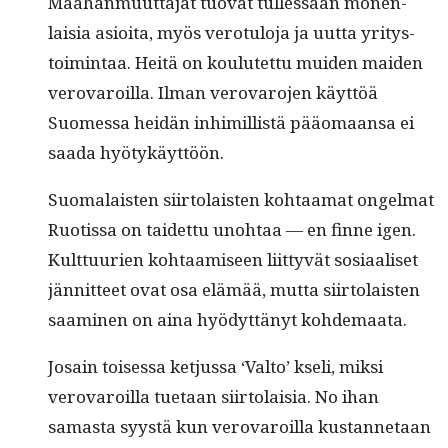
Maa­han­muut­ta­jat tuo­vat tul­lessaan mon­en­
laisia asioi­ta, myös vero­tu­lo­ja ja uut­ta yri­tys­
toim­intaa. Heitä on koulutet­tu muiden maid­en
verovaroil­la. Ilman verovaro­jen käyt­töä
Suomes­sa hei­dän inhimil­listä pääo­maansa ei
saa­da hyötykäyttöön.
Suo­ma­lais­ten siir­to­lais­ten kohtaa­mat ongel­mat
Ruo­tis­sa on taidet­tu uno­htaa — en finne igen.
Kult­tuurien kohtaamiseen liit­tyvät sosi­aaliset
jän­nit­teet ovat osa elämää, mut­ta siir­to­lais­ten
saami­nen on aina hyödyt­tänyt kohdemaata.
Josain toises­sa ketjus­sa ‘Val­to’ kseli, mik­si
verovaroil­la tue­taan siir­to­laisia. No ihan
samas­ta syys­tä kun verovaroil­la kus­tan­netaan