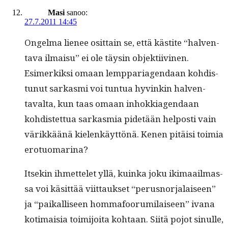
Masi
sanoo:
27.7.2011 14:45
Ongel­ma lie­nee osit­tain se, että kästite “hal­ven­
ta­va ilmaisu” ei ole täysin objek­ti­ivi­nen.
Esimerkik­si omaan lemp­paria­gen­daan kohdis­
tunut sarkas­mi voi tun­tua hyvinkin hal­ven­
taval­ta, kun taas omaan inhokki­a­gen­daan
kohdis­tet­tua sarkas­mia pide­tään hel­posti vain
värikkäänä kie­lenkäyt­tönä. Kenen pitäisi toimia
erotuomarina?
Itsekin ihmettelet yllä, kuin­ka joku iki­maail­mas­
sa voi käsit­tää viit­tauk­set “perus­nor­jalaiseen”
ja “paikalliseen hom­mafoo­ru­mi­laiseen” ivana
koti­maisia toim­i­joi­ta kohtaan. Siitä pojot sin­ulle,