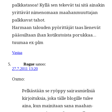
palkkata­soa! Kyl­lä sen tekevät tai sitä ainakin
yrit­tävät nimeno­maan maa­han­muut­ta­jan
palkka­vat tahot.
Har­maan talouden pyörit­täjät taas lienevät
pääosil­taan ihan kotiku­toista porukkaa…
tuumaa ex-plm
Vastaa
Rogue
sanoo:
27.7.2011 13:20
Osmo:
Pelkästään se ryöp­py sairas­mielisiä
kir­joituk­sia, joka tälle blogille tulee
aina, kun maini­taan sana maa­han­