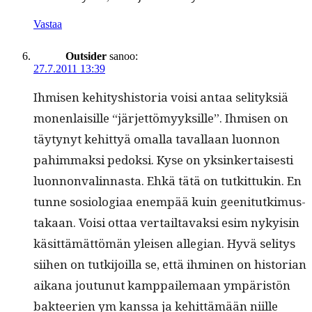
Vastaa
Outsider
sanoo:
27.7.2011 13:39
Ihmisen kehi­tyshis­to­ria voisi antaa seli­tyk­siä
mon­en­laisille “jär­jet­tömyyk­sille”. Ihmisen on
täy­tynyt kehit­tyä oma­l­la taval­laan luon­non
pahim­mak­si pedok­si. Kyse on yksinker­tais­es­ti
luon­non­va­lin­nas­ta. Ehkä tätä on tutkit­tukin. En
tunne sosi­olo­giaa enem­pää kuin geen­i­tutkimus­
takaan. Voisi ottaa ver­tail­tavak­si esim nyky­isin
käsit­tämät­tömän yleisen alle­gian. Hyvä seli­tys
siihen on tutk­i­joil­la se, että ihmi­nen on his­to­ri­an
aikana joutunut kamp­paile­maan ympäristön
bak­tee­rien ym kanssa ja kehit­tämään niille