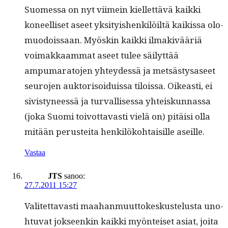
Suomes­sa on nyt viimein kiel­let­tävä kaik­ki
koneel­liset aseet yksi­ty­ishenkilöiltä kaikissa olo­
muodois­saan. Myöskin kaik­ki ilmakivääriä
voimakkaam­mat aseet tulee säi­lyt­tää
ampumara­to­jen yhtey­dessä ja met­sästysaseet
seu­ro­jen auk­torisoiduis­sa tilois­sa. Oikeasti, ei
sivistyneessä ja tur­val­lises­sa yhteiskun­nas­sa
(joka Suo­mi toiv­ot­tavasti vielä on) pitäisi olla
mitään perustei­ta henkilöko­htaisille aseille.
Vastaa
JTS
sanoo:
27.7.2011 15:27
Valitet­tavasti maa­han­muut­tokeskustelus­ta uno­
htu­vat jok­seenkin kaik­ki myön­teiset asi­at, joi­ta