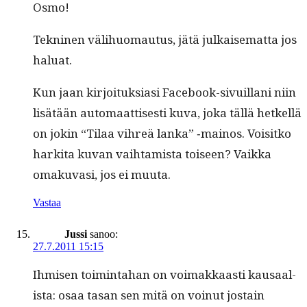
Osmo!
Tekni­nen väli­huo­mau­tus, jätä julkaise­mat­ta jos
haluat.
Kun jaan kir­joituk­si­asi Face­book-sivuil­lani niin
lisätään automaat­tis­es­ti kuva, joka täl­lä het­kel­lä
on jokin “Tilaa vihreä lan­ka” ‑main­os. Voisitko
harki­ta kuvan vai­h­tamista toiseen? Vaik­ka
omaku­vasi, jos ei muuta.
Vastaa
Jussi
sanoo:
27.7.2011 15:15
Ihmisen toim­inta­han on voimakkaasti kausaal­
ista: osaa tasan sen mitä on voin­ut jostain