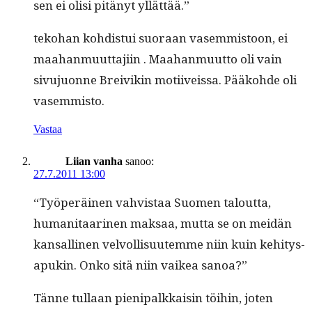
sen ei olisi pitänyt yllättää.”
teko­han kohdis­tui suo­raan vasem­mis­toon, ei
maa­han­muut­ta­ji­in . Maa­han­muut­to oli vain
sivu­juonne Breivikin moti­iveis­sa. Pääko­hde oli
vasemmisto.
Vastaa
Liian vanha
sanoo:
27.7.2011 13:00
“Työperäi­nen vahvis­taa Suomen talout­ta,
human­i­taari­nen mak­saa, mut­ta se on mei­dän
kansalli­nen velvol­lisu­utemme niin kuin kehi­tys­
a­pukin. Onko sitä niin vaikea sanoa?”
Tänne tul­laan pieni­palkkaisin töi­hin, joten