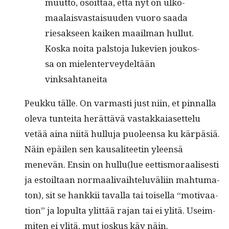
muut­to, osoit­taa, että nyt on ulko­
maalais­vas­taisu­u­den vuoro saa­da
riesak­seen kaiken maail­man hul­lut.
Kos­ka noi­ta pal­sto­ja luke­vien joukos­
sa on mie­len­ter­vey­deltään
vinksahtaneita
Peukku tälle. On var­masti just niin, et pin­nal­la
ole­va tun­tei­ta herät­tävä vas­takka­iaset­telu
vetää aina niitä hul­lu­ja puoleen­sa ku kär­päsiä.
Näin epäilen sen kausali­teetin yleen­sä
menevän. Ensin on hullu(lue eet­tismoraalis­es­ti
ja estoil­taan nor­maali­vai­htelu­väli­in mah­tu­ma­
ton), sit se han­kkii taval­la tai toisel­la “moti­vaa­
tion” ja lop­ul­ta ylit­tää rajan tai ei ylitä. Useim­
miten ei ylitä, mut joskus käy näin.