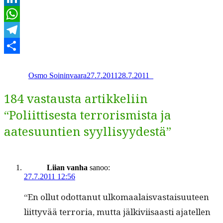
LinkedIn
WhatsApp
Telegram
Kirjoittaja
Julkaistu
Kategoriat
Share
Osmo Soininvaara
27.7.2011
28.7.2011
_
184 vastausta artikkeliin
“Poliittisesta terrorismista ja
aatesuuntien syyllisyydestä”
Liian vanha
sanoo:
27.7.2011 12:56
“En ollut odot­tanut ulko­maalais­vas­taisu­u­teen
liit­tyvää ter­ro­r­ia, mut­ta jälkivi­isaasti ajatellen