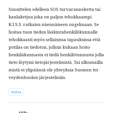
Suosit­te­len edelleen SOS tur­varan­neket­ta tai
kaulaketjua joka on paljon tehokkaampi
K.I.S.S. ratkaisu näen­näiseen ongel­maan. Se
hoitaa tuon tiedon lääk­in­ta­henkilökun­nalle
tehokkaasti myös sel­l­ai­sis­sa tapauk­sis­sa että
poti­las on tiedo­ton, jol­loin kukaan hoito­
henkiläkun­nas­ta ei tiedä henkilö­tun­nus­ta jol­la
tieto löy­ty­isi tieto­jär­jestelmistä. Tai ulko­mail­la
mis­tä ei ylipään­sä ole yhteyk­sia Suomen ter­
vey­den­huolon järjestelmiin.
Vastaa