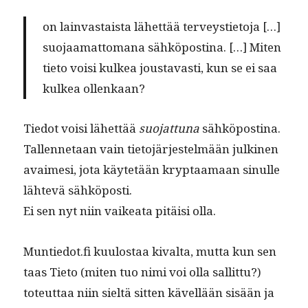
on lain­vas­taista lähet­tää ter­veysti­eto­ja […]
suo­jaa­mat­tomana sähkö­posti­na. […] Miten
tieto voisi kulkea jous­tavasti, kun se ei saa
kulkea ollenkaan?
Tiedot voisi lähet­tää
suo­jat­tuna
sähkö­posti­na.
Tal­len­netaan vain tieto­jär­jestelmään julki­nen
avaime­si, jota käytetään kryptaa­maan sin­ulle
lähtevä sähköposti.
Ei sen nyt niin vaikea­ta pitäisi olla.
Muntiedot.fi kuu­lostaa kival­ta, mut­ta kun sen
taas Tieto (miten tuo nimi voi olla sal­lit­tu?)
toteut­taa niin sieltä sit­ten kävel­lään sisään ja