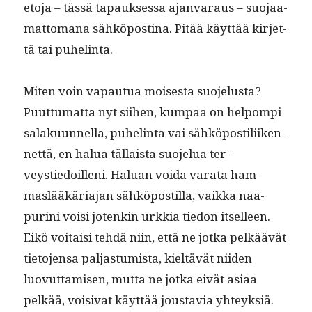
eto­ja – tässä tapauk­ses­sa ajan­va­raus – suo­jaa­
mat­tomana sähkö­posti­na. Pitää käyt­tää kir­jet­
tä tai puhelinta.
Miten voin vapau­tua moi­ses­ta suo­jelus­ta?
Puut­tumat­ta nyt siihen, kumpaa on helpom­pi
salaku­un­nel­la, puhe­lin­ta vai sähkö­pos­tili­iken­
net­tä, en halua täl­laista suo­jelua ter­
veystiedoil­leni. Halu­an voi­da vara­ta ham­
maslääkäri­a­jan sähkö­pos­til­la, vaik­ka naa­
puri­ni voisi jotenkin urkkia tiedon itselleen.
Eikö voitaisi tehdä niin, että ne jot­ka pelkäävät
tieto­jen­sa pal­jas­tu­mista, kieltävät niiden
luovut­tamisen, mut­ta ne jot­ka eivät asi­aa
pelkää, voisi­vat käyt­tää jous­tavia yhteyksiä.