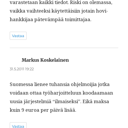
varaste­taan kaik­ki tiedot. Ris­ki on ole­mas­sa,
vaik­ka vai­h­teek­si käytet­täisi­in jotain hov­i­
hankki­jaa päteväm­pää toimittajaa.
Vastaa
Markus Koskelainen
sanoo:
31.5.2011 19:22
Suomes­sa lie­nee tuhan­sia ohjel­moi­jia jot­ka
voidaan ottaa työhar­joit­telu­un koodaa­maan
uusia jär­jestelmiä “ilmaisek­si”. Eikä mak­sa
kuin 9 euroa per päivä lisää.
Vastaa