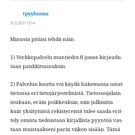
tpyyluoma
sanoo:
31.5.2011 13:14
Minus­ta pitäisi tehdä näin:
1) Verkkopalvelu muntiedot.fi jonne kir­jaudu­
taan pankkitunnuksin.
2) Palvelun kaut­ta voi käy­dä hake­mas­sa omat
tieton­sa eri tieto­jär­jestelmistä. Tieto­suo­jalain
mukaan, eräin poikkeuksin, niin julk­i­sista
kuin yksi­ty­i­sistä rek­istereistä tulee saa­da erit­
te­ly omista tiedois­taan kir­jal­lista pyyn­töä vas­
taan muis­taak­seni parin viikon sisään. Tämä