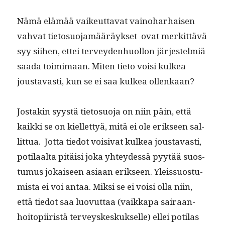
Nämä elämää vaikeut­ta­vat vain­o­harhaisen
vah­vat tieto­suo­jamääräyk­set ovat merkit­tävä
syy siihen, ettei ter­vey­den­huol­lon jär­jestelmiä
saa­da toim­i­maan. Miten tieto voisi kulkea
jous­tavasti, kun se ei saa kulkea ollenkaan?
Jostakin syys­tä tieto­suo­ja on niin päin, että
kaik­ki se on kiel­let­tyä, mitä ei ole erik­seen sal­
lit­tua. Jot­ta tiedot voisi­vat kulkea jous­tavasti,
poti­laal­ta pitäisi joka yhtey­dessä pyytää suos­
tu­mus jokaiseen asi­aan erik­seen. Yleis­su­os­tu­
mista ei voi antaa. Mik­si se ei voisi olla niin,
että tiedot saa luovut­taa (vaikka­pa sairaan­
hoitopi­iristä ter­veyskeskuk­selle) ellei poti­las