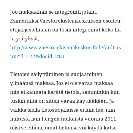
Joo mak­saa­han se inte­groin­ti jotain.
Esimerkik­si Väestörek­isterikeskuk­sen osoiteti­
eto­jär­jestelmään on tosin inte­groin­ut koko liu­
ta yri­tyk­siä,
http://www.vaestorekisterikeskus.fi/default.as
px?id=172&docid=213
Tieto­jen säi­lyt­tämi­nen ja suo­jaami­nen
ylipään­sä mak­saa. Jos ei ole varaa mak­saa
niin ei kan­na­ta kerätä tieto­ja, sem­minkin kun
tuskin niitä on sit­ten varaa käyt­tääkään. Ja
vaik­ka siel­lä tieto­suo­jalais­sa ei niin lue, niin
minus­ta lain hen­gen mukaista vuon­na 2011
olisi se että ne omat tieton­sa voi käy­dä kat­so­