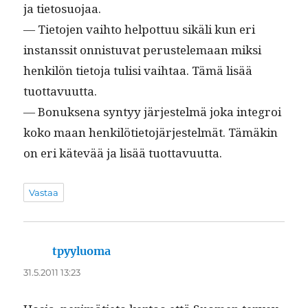
ja tietosuojaa.
— Tieto­jen vai­h­to helpot­tuu sikäli kun eri
instanssit onnis­tu­vat perustele­maan mik­si
henkilön tieto­ja tulisi vai­h­taa. Tämä lisää
tuottavuutta.
— Bonuk­se­na syn­tyy jär­jestelmä joka inte­groi
koko maan henkilöti­eto­jär­jestelmät. Tämäkin
on eri kätevää ja lisää tuottavuutta.
Vastaa
tpyyluoma
sanoo:
31.5.2011 13:23