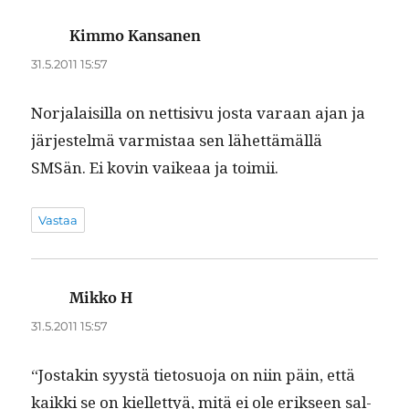
Kimmo Kansanen
sanoo:
31.5.2011 15:57
Nor­jalaisil­la on net­ti­sivu jos­ta varaan ajan ja
jär­jestelmä varmis­taa sen lähet­tämäl­lä
SMSän. Ei kovin vaikeaa ja toimii.
Vastaa
Mikko H
sanoo:
31.5.2011 15:57
“Jostakin syys­tä tieto­suo­ja on niin päin, että
kaik­ki se on kiel­let­tyä, mitä ei ole erik­seen sal­