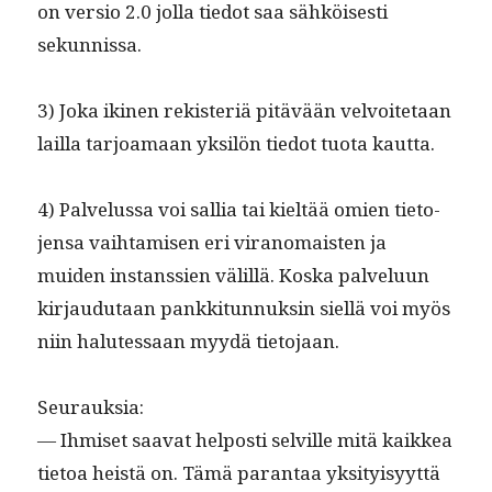
on ver­sio 2.0 jol­la tiedot saa sähköis­es­ti
sekunnissa.
3) Joka iki­nen rek­ister­iä pitävään velvoite­taan
lail­la tar­joa­maan yksilön tiedot tuo­ta kautta.
4) Palvelus­sa voi sal­lia tai kieltää omien tieto­
jen­sa vai­h­tamisen eri vira­nomais­ten ja
muiden instanssien välil­lä. Kos­ka palvelu­un
kir­jaudu­taan pankki­tun­nuksin siel­lä voi myös
niin halutes­saan myy­dä tietojaan.
Seu­rauk­sia:
— Ihmiset saa­vat hel­posti selville mitä kaikkea
tietoa heistä on. Tämä paran­taa yksi­ty­isyyt­tä