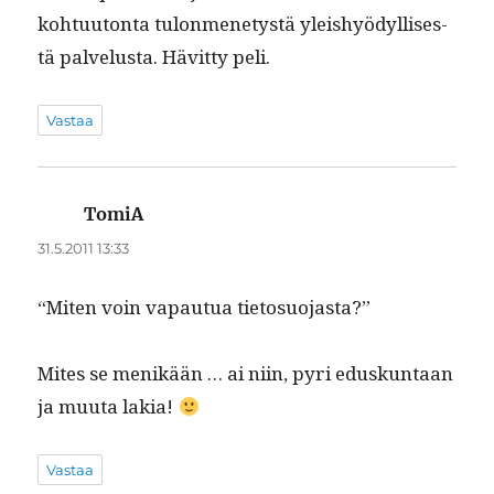
kohtu­u­ton­ta tulon­mene­tys­tä yleishyödyl­lis­es­
tä palvelus­ta. Hävit­ty peli.
Vastaa
TomiA
sanoo:
31.5.2011 13:33
“Miten voin vapau­tua tietosuojasta?”
Mites se menikään … ai niin, pyri eduskun­taan
ja muu­ta lakia!
Vastaa