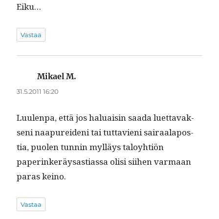
Eiku…
Vastaa
Mikael M.
sanoo:
31.5.2011 16:20
Luu­len­pa, että jos halu­aisin saa­da luet­tavak­
seni naa­purei­deni tai tut­tavieni sairaala­pos­
tia, puolen tun­nin myl­läys taloy­htiön
paperinkeräysas­ti­as­sa olisi siihen var­maan
paras keino.
Vastaa