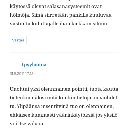
käytössä ole­vat salasanasys­teemit ovat
hölmöjä. Siinä siir­retään pankille kuu­lu­vaa
vas­tu­u­ta kulut­ta­jalle ihan kirkkain silmin.
Vastaa
tpyyluoma
sanoo:
31.5.2011 17:15
Uno­h­tui yksi olennnainen point­ti, tuo­ta kaut­ta
tietenkin näk­isi mitä kunkin tieto­ja on vai­hdet­
tu. Ylipään­sä insen­ti­iv­inä tuo on olen­nainen,
ehkäisee kum­masti väärinkäytök­siä jos yksilö
voi itse valvoa.