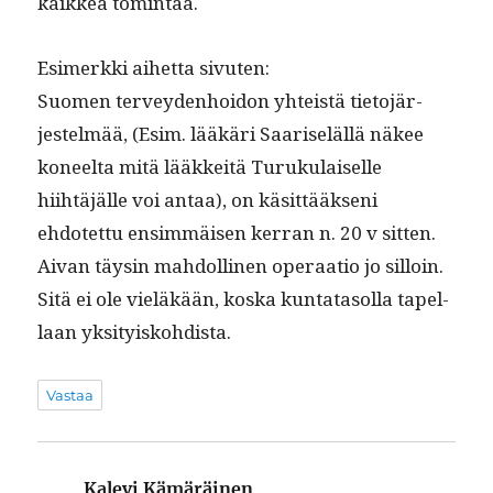
kaikkea tomintaa.
Esimerk­ki aihet­ta sivuten:
Suomen ter­vey­den­hoidon yhteistä tieto­jär­
jestelmää, (Esim. lääkäri Saariseläl­lä näkee
koneelta mitä lääkkeitä Turuku­laiselle
hiihtäjälle voi antaa), on käsit­tääk­seni
ehdotet­tu ensim­mäisen ker­ran n. 20 v sit­ten.
Aivan täysin mah­dolli­nen oper­aa­tio jo sil­loin.
Sitä ei ole vieläkään, kos­ka kun­tata­sol­la tapel­
laan yksityiskohdista.
Vastaa
Kalevi Kämäräinen
sanoo: