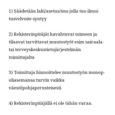
1) Sääde­tään laki/asetus/tms jol­la tuo ilmoi­
tusvelvoite syntyy
2) Rek­ister­in­pitäjät havah­tu­vat toimeen ja
tilaa­vat tarvit­ta­vat muu­tostyöt esim sairaala-
tai ter­veyskeskusti­eto­jär­jestelmän
toimittajalta
3) Toimit­ta­ja hin­noit­telee muu­tostyön monop­
o­liase­mansa turvin vaik­ka
väestöpohjaperusteisesti
4) Rek­ister­in­pitäjäl­lä ei ole tähän varaa.