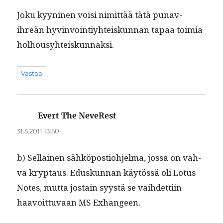
Joku kyyni­nen voisi nimit­tää tätä punav­
ihreän hyv­in­voin­tiy­hteiskun­nan tapaa toimia
holhousyhteiskunnaksi.
Vastaa
Evert The NeveRest
sanoo:
31.5.2011 13:50
b) Sel­l­ainen sähkö­pos­tio­hjel­ma, jos­sa on vah­
va kryptaus. Eduskun­nan käytössä oli Lotus
Notes, mut­ta jostain syys­tä se vai­hdet­ti­in
haavoit­tuvaan MS Exhangeen.