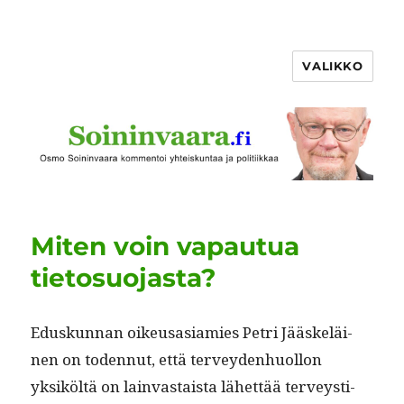
VALIKKO
Miten voin vapautua
tietosuojasta?
Eduskun­nan oikeusasi­amies Petri Jääskeläi­
nen on toden­nut, että ter­vey­den­huol­lon
yksiköltä on lain­vas­taista lähet­tää ter­veysti­