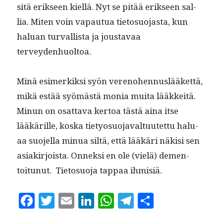
sitä erik­seen kiel­lä. Nyt se pitää erik­seen sal­
lia. Miten voin vapau­tua tieto­suo­jas­ta, kun
halu­an tur­val­lista ja jous­tavaa
terveydenhuoltoa.
Minä esimerkik­si syön vereno­hen­nus­lääket­tä,
mikä estää syömästä monia mui­ta lääkkeitä.
Min­un on osat­ta­va ker­toa tästä aina itse
lääkärille, kos­ka tietyosuo­javal­tu­utet­tu halu­
aa suo­jel­la min­ua siltä, että lääkäri näk­isi sen
asi­akir­joista. Onnek­si en ole (vielä) demen­
toitunut. Tieto­suo­ja tap­paa ihmisiä.
F
T
E
Li
W
T
S
a
w
m
n
h
el
h