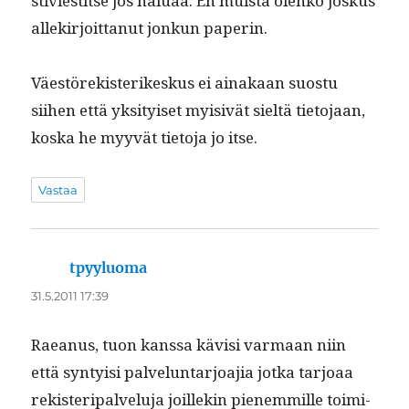
stivi­estitse jos halu­aa. En muista olenko joskus
allekir­joit­tanut jonkun paperin.
Väestörek­isterikeskus ei ainakaan suos­tu
siihen että yksi­tyiset myi­sivät sieltä tieto­jaan,
kos­ka he myyvät tieto­ja jo itse.
Vastaa
tpyyluoma
sanoo:
31.5.2011 17:39
Raeanus, tuon kanssa kävisi var­maan niin
että syn­ty­isi palvelun­tar­joa­jia jot­ka tar­joaa
rek­isteri­palvelu­ja joillekin pienem­mille toim­i­