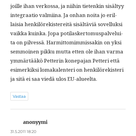
joille ihan verkos­sa, ja niihin tietenkin sisäl­tyy
inte­graa­tio valmi­ina. Ja onhan noi­ta jo eril­
laisia henkilörek­istere­itä sisältäviä sovel­luk­si
vaik­ka kuin­ka. Jopa poti­lasker­to­mus­palvelui­
ta on pil­vessä. Har­mit­tomim­mis­sakin on yksi
sem­moinen pikku mut­ta etten ole ihan var­ma
ymmärtääkö Pet­terin konepa­jan Pet­teri että
esimerkik­si lomaka­len­teri on henkilörek­isteri
ja sitä ei saa viedä ulos EU-alueelta.
Vastaa
anonyymi
sanoo:
31.5.2011 18:20