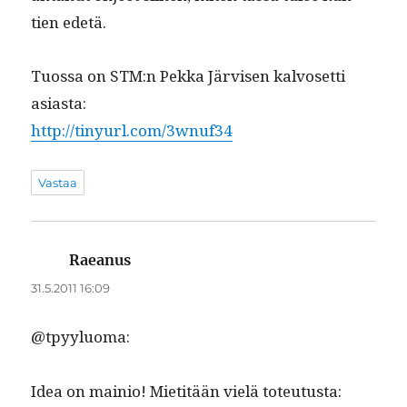
tien edetä.
Tuos­sa on STM:n Pekka Järvisen kalvoset­ti
asiasta:
http://tinyurl.com/3wnuf34
Vastaa
Raeanus
sanoo:
31.5.2011 16:09
@tpyyluoma:
Idea on mainio! Mietitään vielä toteutusta: