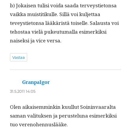
b) Jokaisen tulisi voi­da saa­da ter­veysti­eton­sa
vaik­ka muis­ti­tikulle. Sil­lä voi kul­jet­taa
teveysti­eton­sa lääkäristä toiselle. Salaus­ta voi
tehostaa vielä pukeu­tu­mal­la esimerkik­si
naisek­si ja vice versa.
Vastaa
GranpaIgor
sanoo:
31.5.2011 14:05
Olen aikaisem­minkin kuul­lut Soin­in­vaar­al­ta
saman val­i­tuk­sen ja perustelu­na esimerkik­si
tuo verenohennuslääke.