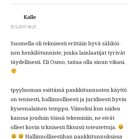
Kalle
sanoo:
31.5.2011 16:21
Suomel­la oli teknis­es­ti erit­täin hyvä sähköi­
nen henkilö­tun­niste, jon­ka lain­laati­jat tyrivät
täy­del­lis­es­ti. Eli Osmo, taitaa olla sin­un vikasi.
tpyy­lu­o­man esit­tämä pankki­tun­nusten käyt­tö
on tenis­es­ti, hallinnol­lis­es­ti ja juridis­es­ti hyvin
kyseenalainen temp­pu. Viimek­si kun niiden
kanssa jouduin töis­sä tekemisi­in, ne eivät
olleet kovin trknis­es­ti fik­susti toteutet­tu­ja.
Hallinnol­lis­es­ti­han pankki­tun­nuk­sis­sa