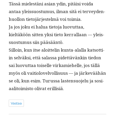
Tässä mielestäni asian ydin, pitäisi voi­da
antaa yleis­su­os­tu­mus, ilman sitä ei ter­vey­den­
huol­lon tieto­jär­jestelmä voi toimia.
Ja jos joku ei halua tieto­ja luovut­taa,
kieltäköön sit­ten yksi tieto ker­ral­laan — yleis­
su­os­tu­mus siis pääsääntö.
Sil­loin, kun itse aloit­telin kun­ta-alal­la kat­sot­ti­
in selväk­si, että salas­sa pidet­tävänkin tiedon
sai luovut­taa toiselle virkamiehelle, jos täl­lä
myös oli vaiti­olovelvol­lisu­us — ja järkeväähän
se oli, kun esim. Turus­sa las­ten­suo­jelu ja sosi­
aal­i­toimis­to oli­vat erillisiä.
Vastaa