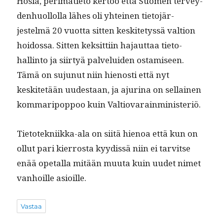
Hosia, per­imäti­eto ker­too että Suomen ter­vey­
den­huol­lol­la läh­es oli yhteinen tieto­jär­
jestelmä 20 vuot­ta sit­ten keskite­tyssä val­tion
hoi­dos­sa. Sit­ten kek­sit­ti­in hajaut­taa tieto­
hallinto ja siir­tyä palvelu­iden ostamiseen.
Tämä on sujunut niin hienos­ti että nyt
keskitetään uud­estaan, ja aju­ri­na on sel­l­ainen
kom­maripop­poo kuin Valtiovarainministeriö.
Tietotekni­ik­ka-ala on siitä hienoa että kun on
ollut pari kier­rosta kyy­dis­sä niin ei tarvitse
enää opetal­la mitään muu­ta kuin uudet nimet
van­hoille asioille.
Vastaa