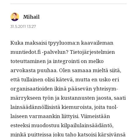
Mihail
sanoo:
31.5.2011 13:27
Kuka mak­saisi tpyyluoma:n kaavaile­man
muntiedot.fi ‑palvelun? Tieto­jär­jestelmien
toteut­ta­mi­nen ja inte­groin­ti on melko
arvokas­ta puuhaa. Olen samaaa mieltä siitä,
että tul­lainen olisi kätevä, mut­ta en usko eri
organ­isaa­tioiden ikinä pää­sevän yhteisym­
mär­ryk­seen työn ja kus­tan­nusten jaos­ta, saati
lain­säädän­nöl­li­sistä kiemuroista, joi­ta tuol­
laiseen var­maankin liit­ty­isi. Viimeistään
esteek­si muo­dos­tuu kil­pailu­lain­säädän­tö,
minkä puit­teis­sa joku taho kat­soisi kär­sivän­sä