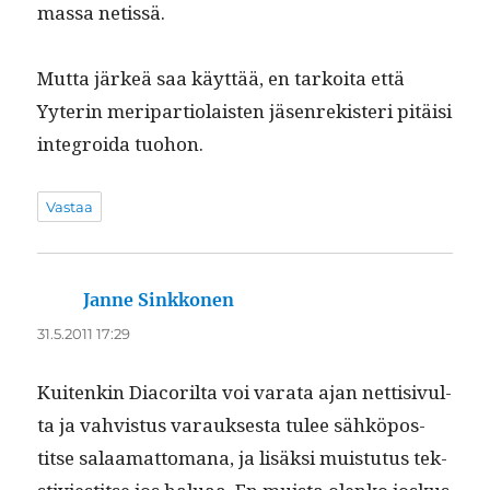
mas­sa netissä.
Mut­ta järkeä saa käyt­tää, en tarkoi­ta että
Yyterin meri­par­ti­o­lais­ten jäsen­rek­isteri pitäisi
inte­groi­da tuohon.
Vastaa
Janne Sinkkonen
sanoo:
31.5.2011 17:29
Kuitenkin Dia­co­ril­ta voi vara­ta ajan net­ti­sivul­
ta ja vahvis­tus varauk­ses­ta tulee sähkö­pos­
titse salaa­mat­tomana, ja lisäk­si muis­tu­tus tek­