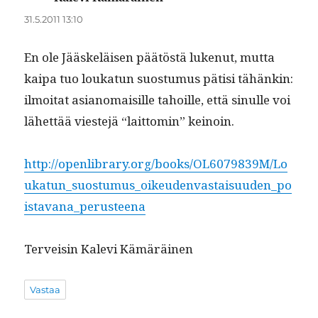
31.5.2011 13:10
En ole Jääskeläisen päätöstä lukenut, mut­ta
kaipa tuo loukatun suos­tu­mus pätisi tähänkin:
ilmoi­tat asianomaisille tahoille, että sin­ulle voi
lähet­tää vieste­jä “lait­tomin” keinoin.
http://openlibrary.org/books/OL6079839M/Lo
ukatun_suostumus_oikeudenvastaisuuden_po
istavana_perusteena
Ter­veisin Kale­vi Kämäräinen
Vastaa