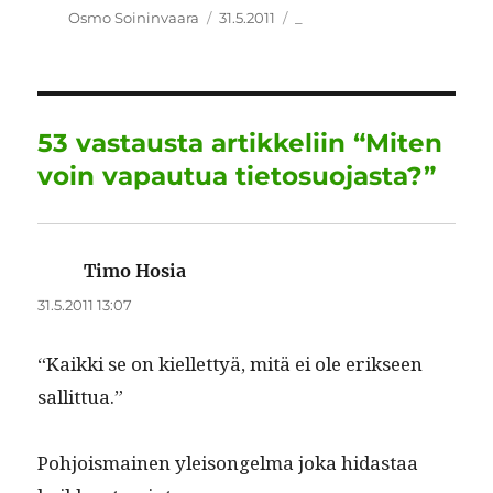
c
it
ai
k
at
e
a
Kirjoittaja
Julkaistu
Kategoriat
Osmo Soininvaara
31.5.2011
_
e
te
l
e
s
g
re
b
r
d
A
r
o
I
p
a
53 vastausta artikkeliin “Miten
o
n
p
m
voin vapautua tietosuojasta?”
k
Timo Hosia
sanoo:
31.5.2011 13:07
“Kaik­ki se on kiel­let­tyä, mitä ei ole erik­seen
sallittua.”
Pohjo­is­mainen yleisongel­ma joka hidas­taa