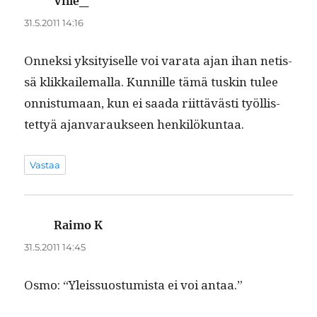
Ville_
sanoo:
31.5.2011 14:16
Onnek­si yksi­tyiselle voi vara­ta ajan ihan netis­
sä klikkaile­mal­la. Kun­nille tämä tuskin tulee
onnis­tu­maan, kun ei saa­da riit­tävästi työl­lis­
tet­tyä ajan­va­rauk­seen henkilökuntaa.
Vastaa
Raimo K
sanoo:
31.5.2011 14:45
Osmo: “Yleis­su­os­tu­mista ei voi antaa.”