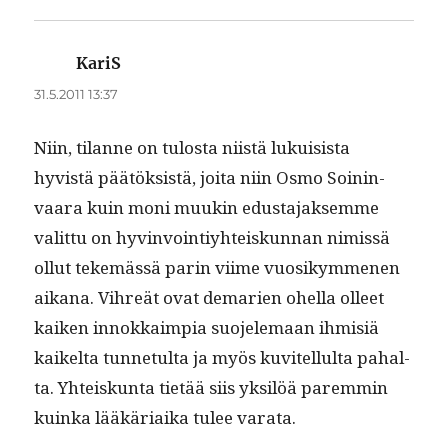
KariS
sanoo:
31.5.2011 13:37
Niin, tilanne on tulosta niistä lukui­sista
hyvistä päätök­sistä, joi­ta niin Osmo Soin­in­
vaara kuin moni muukin edus­ta­jak­semme
valit­tu on hyv­in­voin­tiy­hteiskun­nan nimis­sä
ollut tekemässä parin viime vuosikymme­nen
aikana. Vihreät ovat demarien ohel­la olleet
kaiken innokkaimpia suo­jele­maan ihmisiä
kaikelta tun­netul­ta ja myös kuvitel­lul­ta pahal­
ta. Yhteiskun­ta tietää siis yksilöä parem­min
kuin­ka lääkäri­ai­ka tulee varata.