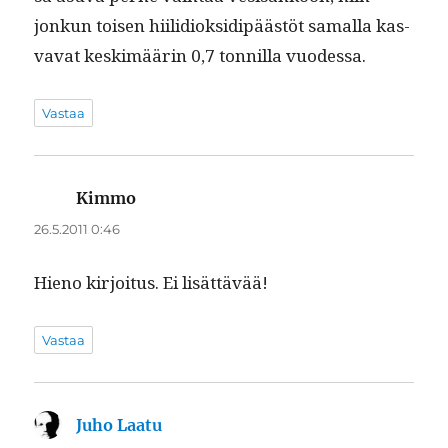
jonkun toisen hiilid­iok­sidipäästöt samal­la kas­
va­vat keskimäärin 0,7 ton­nil­la vuodessa.
Vastaa
Kimmo
sanoo:
26.5.2011 0:46
Hieno kir­joi­tus. Ei lisättävää!
Vastaa
Juho Laatu
sanoo: