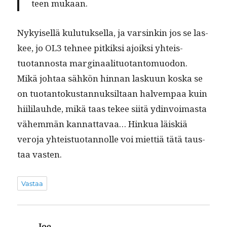
teen mukaan.
Nykyisel­lä kulu­tuk­sel­la, ja varsinkin jos se las­
kee, jo OL3 tehnee pitkik­si ajoik­si yhteis­
tuotan­nos­ta mar­gin­aal­i­tuotan­to­muodon.
Mikä johtaa sähkön hin­nan lasku­un kos­ka se
on tuotan­tokus­tan­nuk­sil­taan halvem­paa kuin
hiililauhde, mikä taas tekee siitä ydin­voimas­ta
vähem­män kan­nat­tavaa… Hinkua läiskiä
vero­ja yhteis­tuotan­nolle voi miet­tiä tätä taus­
taa vasten.
Vastaa
Joe
sanoo: