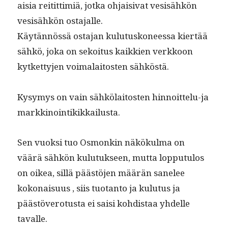
aisia reitit­tim­iä, jot­ka ohjaisi­vat vesisähkön
vesisähkön ostajalle.
Käytän­nössä osta­jan kulu­tuskoneessa kiertää
sähkö, joka on sekoi­tus kaikkien verkkoon
kytket­ty­jen voimalaitosten sähköstä.
Kysymys on vain sähkölaitosten hin­noit­telu-ja
markkinointikikkailusta.
Sen vuok­si tuo Osmonkin näkökul­ma on
väärä sähkön kulu­tuk­seen, mut­ta lop­putu­los
on oikea, sil­lä päästö­jen määrän sanelee
kokon­aisu­us , siis tuotan­to ja kulu­tus ja
päästövero­tus­ta ei saisi kohdis­taa yhdelle
tavalle.