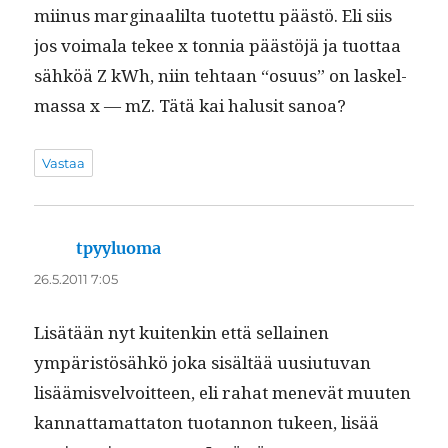
mii­nus mar­gin­aalil­ta tuotet­tu päästö. Eli siis
jos voimala tekee x ton­nia päästöjä ja tuot­taa
sähköä Z kWh, niin tehtaan “osu­us” on laskel­
mas­sa x — mZ. Tätä kai halusit sanoa?
Vastaa
tpyyluoma
sanoo:
26.5.2011 7:05
Lisätään nyt kuitenkin että sel­l­ainen
ympäristösähkö joka sisältää uusi­u­tu­van
lisäämisvelvoit­teen, eli rahat menevät muuten
kan­nat­ta­mat­ta­ton tuotan­non tukeen, lisää