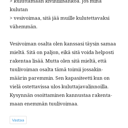
> kulut­ta­maan kivi­hi­il­isähköä. Jos minä
kulutan
> vesivoimaa, sitä jää muille kulutet­tavak­si
vähemmän.
Vesivoiman osalta olen kanssasi täysin samaa
mieltä. Sitä on paljon, eikä sitä voi­da hel­posti
rak­en­taa lisää. Mut­ta olen sitä mieltä, että
tuulivoiman osalta tämä toimii jos­sak­in­
määrin parem­min. Sen kap­a­siteet­ti kun on
vielä ostet­tavis­sa ulos kulut­ta­javalin­noil­la.
Kysyn­nän osoit­ta­mi­nen kan­nus­taa rak­en­ta­
maan enem­män tuulivoimaa.
Vastaa