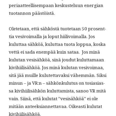
peri­aat­teel­lisem­paan keskustelu­un ener­gian
tuotan­non päästöistä.
Olete­taan, että sähköstä tuote­taan 50 pros­ent­
tia vesivoimal­la ja lop­ut hiilivoimal­la. Jos
kulut­taa sähköä, kulut­taa tuo­ta lop­pua, kos­ka
vet­tä ei sada enem­pää kuin sataa. Jos minä
kulu­tan vesisähköä, sinä joudut kulut­ta­maan
kivi­hi­il­isähköä. Jos minä kulu­tan vesivoimaa,
sitä jää muille kulutet­tavak­si vähem­män. Sik­si
min­un – ja VR:n – sähkönku­lu­tus on tosi­asi­as­
sa kivi­hi­il­isähkön kulut­tamista, sanoo VR mitä
vain. Siinä, että kulu­tat ”vesisähköä” ei ole
mitään anteek­sian­net­tavaa. Oikeasti kulu­tat
kivihiilisähköä.