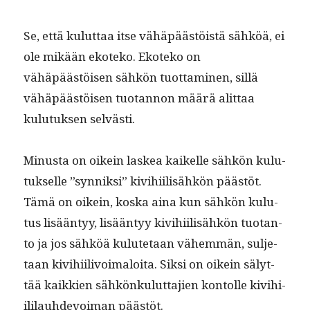
Se, että kulut­taa itse vähäpäästöistä sähköä, ei
ole mikään ekoteko. Ekoteko on
vähäpäästöisen sähkön tuot­ta­mi­nen, sil­lä
vähäpäästöisen tuotan­non määrä alit­taa
kulu­tuk­sen selvästi.
Minus­ta on oikein laskea kaikelle sähkön kulu­
tuk­selle ”syn­niksi” kivi­hi­il­isähkön päästöt.
Tämä on oikein, kos­ka aina kun sähkön kulu­
tus lisään­tyy, lisään­tyy kivi­hi­il­isähkön tuotan­
to ja jos sähköä kulute­taan vähem­män, sul­je­
taan kivi­hi­ilivoimaloi­ta. Sik­si on oikein sälyt­
tää kaikkien sähkönku­lut­ta­jien kon­tolle kivi­hi­
ililauhde­voiman päästöt.