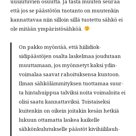
uusi­u­tu­vien osu­ut­ta. Ja tästä muuten seu­raa
että jos se päästötön tuotan­to on muutenkin
kan­nat­tavaa niin sil­loin sil­lä tuotet­tu sähkö ei
ole mitään ympäristösähköä.
On pakko myön­tää, että hiilid­iok­
sidipäästö­jen osalta laskel­maa joudu­taan
muut­ta­maan, jos myön­netyt kak­si ydin­
voimalaa saa­vat rahoituk­sen­sa kun­toon.
Ilman sähköläm­mi­tyk­sen tuot­ta­maa suur­
ta hin­tahuip­pua talviksi noi­ta voimaloi­ta ei
olisi saatu kan­nat­taviksi. Tois­taisek­si
kuitenkin on oikein joitakin kesän het­k­iä
luku­un otta­mat­ta laskea kaikelle
sähkönku­lu­tuk­selle päästöt kivi­hi­ililauh­