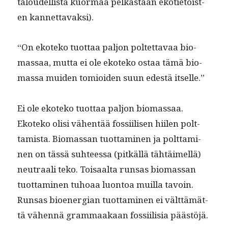
taloudel­lista kuor­maa pelkästään ekoti­etois­t­
en kannettavaksi).
“On ekoteko tuot­taa paljon poltet­tavaa bio­
mas­saa, mut­ta ei ole ekoteko ostaa tämä bio­
mas­sa muiden tomioiden suun edestä itselle.”
Ei ole ekoteko tuot­taa paljon bio­mas­saa.
Ekoteko olisi vähen­tää fos­si­ilisen hiilen polt­
tamista. Bio­mas­san tuot­ta­mi­nen ja polt­ta­mi­
nen on tässä suh­teessa (pitkäl­lä tähtäimel­lä)
neu­traali teko. Toisaal­ta run­sas bio­mas­san
tuot­ta­mi­nen tuhoaa luon­toa muil­la tavoin.
Run­sas bioen­er­gian tuot­ta­mi­nen ei vält­tämät­
tä vähen­nä gram­maakaan fos­si­il­isia päästöjä.