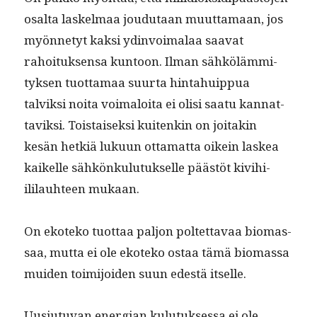
osalta laskel­maa joudu­taan muut­ta­maan, jos
myön­netyt kak­si ydin­voimalaa saa­vat
rahoituk­sen­sa kun­toon. Ilman sähköläm­mi­
tyk­sen tuot­ta­maa suur­ta hin­tahuip­pua
talviksi noi­ta voimaloi­ta ei olisi saatu kan­nat­
taviksi. Tois­taisek­si kuitenkin on joitakin
kesän het­k­iä luku­un otta­mat­ta oikein laskea
kaikelle sähkönku­lu­tuk­selle päästöt kivi­hi­
ililauh­teen mukaan.
On ekoteko tuot­taa paljon poltet­tavaa bio­mas­
saa, mut­ta ei ole ekoteko ostaa tämä bio­mas­sa
muiden toim­i­joiden suun edestä itselle.
Uusi­u­tu­van ener­gian kulu­tuk­ses­sa ei ole