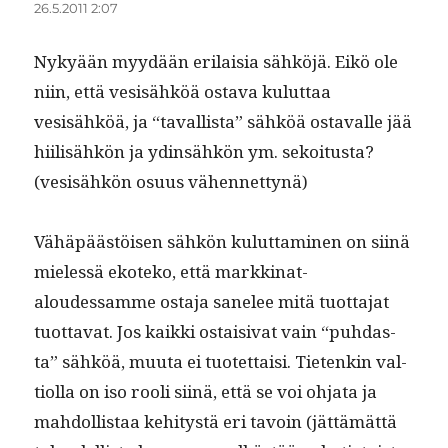
26.5.2011 2:07
Nykyään myy­dään eri­laisia sähköjä. Eikö ole
niin, että vesisähköä osta­va kulut­taa
vesisähköä, ja “taval­lista” sähköä ostavalle jää
hiil­isähkön ja ydin­sähkön ym. sekoi­tus­ta?
(vesisähkön osu­us vähennettynä)
Vähäpäästöisen sähkön kulut­ta­mi­nen on siinä
mielessä ekoteko, että markki­na­t­
aloudessamme osta­ja sanelee mitä tuot­ta­jat
tuot­ta­vat. Jos kaik­ki ostaisi­vat vain “puh­das­
ta” sähköä, muu­ta ei tuotet­taisi. Tietenkin val­
ti­ol­la on iso rooli siinä, että se voi ohja­ta ja
mah­dol­lis­taa kehi­tys­tä eri tavoin (jät­tämät­tä