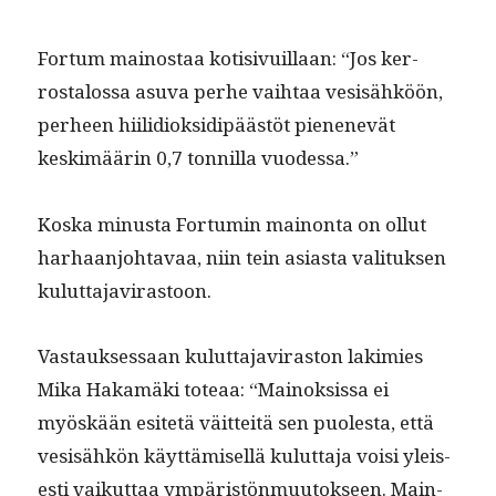
For­tum main­os­taa koti­sivuil­laan: “Jos ker­
rostalos­sa asu­va per­he vai­h­taa vesisähköön,
per­heen hiilid­iok­sidipäästöt pienenevät
keskimäärin 0,7 ton­nil­la vuodessa.”
Kos­ka minus­ta For­tu­min main­on­ta on ollut
harhaan­jo­htavaa, niin tein asi­as­ta val­i­tuk­sen
kuluttajavirastoon.
Vas­tauk­ses­saan kulut­ta­javi­ras­ton lakimies
Mika Hakamä­ki toteaa: “Main­ok­sis­sa ei
myöskään esitetä väit­teitä sen puoles­ta, että
vesisähkön käyt­tämisel­lä kulut­ta­ja voisi yleis­
es­ti vaikut­taa ympäristön­muu­tok­seen. Main­