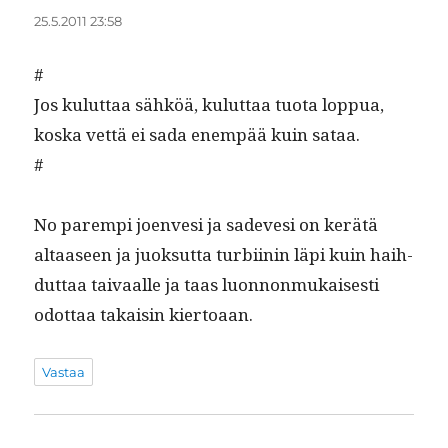
25.5.2011 23:58
#
Jos kulut­taa sähköä, kulut­taa tuo­ta lop­pua,
kos­ka vet­tä ei sada enem­pää kuin sataa.
#
No parem­pi joen­vesi ja sade­vesi on kerätä
altaaseen ja juok­sut­ta tur­bi­inin läpi kuin hai­h­
dut­taa taivaalle ja taas luon­non­mukaises­ti
odot­taa takaisin kiertoaan.
Vastaa