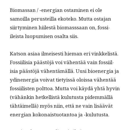
Bio­mas­san / ‑ener­gian ost­a­mi­nen ei ole
samoil­la perusteil­la ekoteko. Mut­ta osta­jan
siir­tymi­nen hiilestä bio­mass­saan on, fos­si­
ileista luop­umisen osalta siis.
Kat­son asi­aa ilmeis­es­ti hie­man eri vinkke­listä.
Fos­si­il­isia päästöjä voi vähen­tää vain fos­si­il­
isia päästöjä vähen­tämäl­lä. Uusi bioen­er­gia ja
ydinen­er­gia voivat tietyis­sä olois­sa vähen­tää
fos­si­ilis­ten polt­toa. Mut­ta voi käy­dä yhtä hyvin
(vähänkin het­kel­listä kulu­tus­ta pidem­mäl­lä
tähtäimel­lä) myös niin, että ne vain lisäävät
ener­gian kokon­ais­tuotan­toa ja ‑kulu­tus­ta.