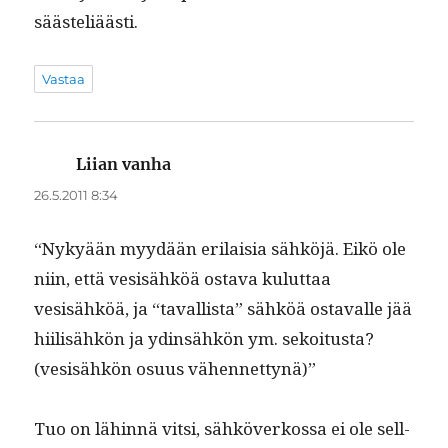
säästeliäästi.
Vastaa
Liian vanha
sanoo:
26.5.2011 8:34
“Nykyään myy­dään eri­laisia sähköjä. Eikö ole
niin, että vesisähköä osta­va kulut­taa
vesisähköä, ja “taval­lista” sähköä ostavalle jää
hiil­isähkön ja ydin­sähkön ym. sekoi­tus­ta?
(vesisähkön osu­us vähennettynä)”
Tuo on lähin­nä vit­si, sähköverkos­sa ei ole sel­l­