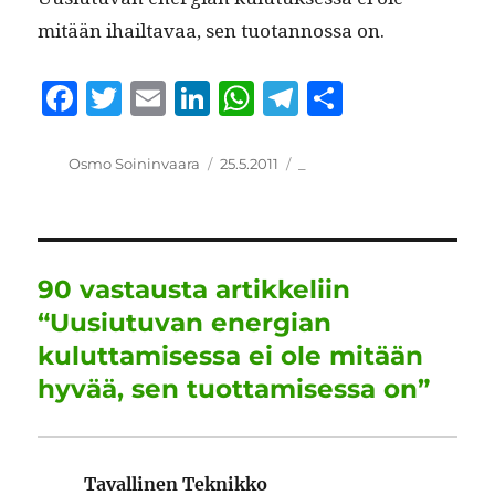
mitään ihail­tavaa, sen tuotan­nos­sa on.
F
T
E
Li
W
T
S
a
w
m
n
h
el
h
c
it
ai
k
at
e
a
Kirjoittaja
Julkaistu
Kategoriat
Osmo Soininvaara
25.5.2011
_
e
te
l
e
s
g
re
b
r
d
A
r
o
I
p
a
90 vastausta artikkeliin
o
n
p
m
“Uusiutuvan energian
k
kuluttamisessa ei ole mitään
hyvää, sen tuottamisessa on”
Tavallinen Teknikko
sanoo: