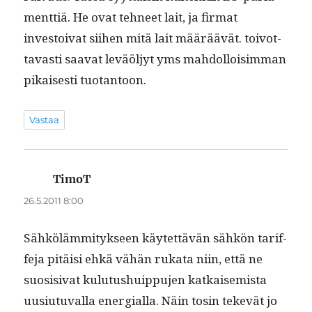
ment­tiä. He ovat tehneet lait, ja fir­mat
investoi­vat siihen mitä lait määräävät. toiv­ot­
tavasti saa­vat lev­äöljyt yms mah­dol­loisim­man
pikaises­ti tuotantoon.
Vastaa
TimoT
sanoo:
26.5.2011 8:00
Sähköläm­mi­tyk­seen käytet­tävän sähkön tar­if­
fe­ja pitäisi ehkä vähän ruka­ta niin, että ne
suo­si­si­vat kulu­tushuip­pu­jen katkaisemista
uusi­u­tu­val­la ener­gial­la. Näin tosin tekevät jo