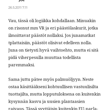
26.5.2011 7:11
Vau, tässä oli logi­ik­ka kohdal­laan. Min­u­akin
on risonut mm VR ja eri päästölasku­rit, jot­ka
ilmoit­ta­vat päästöt nol­lak­si. Jos juna­matkat
tplat­taisi­in, päästöt oli­si­vat edelleen nol­la.
Juna on tietysti hyvä vai­h­toe­hto, mut­ta ei sitä
pidä viher­pe­sul­la muut­taa todel­lista
paremmaksi.
Sama jut­tu pätee myös pal­muöljyyn. Neste
ostaa käsit­tääk­seni kohtu­ullisen vas­tu­ulisil­ta
tuot­ta­jil­ta, mut­ta lop­putu­lok­se­na on kuitenkin
kysyn­nän kasvu ja uusien plan­taasien
raivaus. Tässä syyt­täisin kuitenkin EU-par­la­