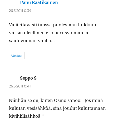
Panu Raatikainen
sanoo:
26.5.2011 0:34
Valitet­tavasti tuos­sa puolestaan hukku­uu
varsin oleelli­nen ero perusvoiman ja
säätövoiman välillä…
Vastaa
Seppo S
sanoo:
26.5.2011 0:41
Niin­hän se on, kuten Osmo sanoo: “Jos minä
kulu­tan vesisähköä, sinä joudut kulut­ta­maan
kivihiilisähköä.”