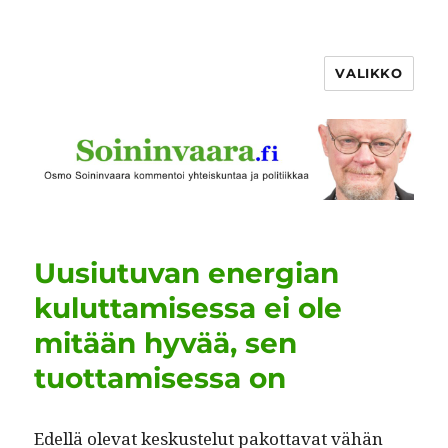
VALIKKO
Uusiutuvan energian
kuluttamisessa ei ole
mitään hyvää, sen
tuottamisessa on
Edel­lä ole­vat keskuste­lut pakot­ta­vat vähän