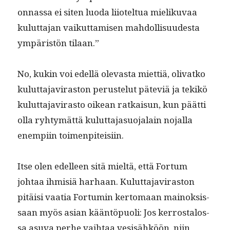
on­nas­sa ei siten luo­da liiotel­tua mieliku­vaa
kulut­ta­jan vaikut­tamisen mah­dol­lisu­ud­es­ta
ympäristön tilaan.”
No, kukin voi edel­lä olev­as­ta miet­tiä, oli­vatko
kulut­ta­javi­ras­ton peruste­lut päte­viä ja tekikö
kulut­ta­javi­ras­to oikean ratkaisun, kun päät­ti
olla ryhtymät­tä kulut­ta­ja­suo­jalain nojal­la
enem­pi­in toimenpiteisiin.
Itse olen edelleen sitä mieltä, että For­tum
johtaa ihmisiä harhaan. Kulut­ta­javi­ras­ton
pitäisi vaa­tia For­tu­min ker­tomaan main­ok­sis­
saan myös asian kään­töpuoli: Jos ker­rostalos­
sa asu­va per­he vai­h­taa vesisähköön, niin