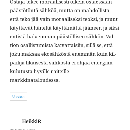
Osta­ja tekee moraalis­es­ti oikein ostaes­saan
päästötön­tä sähköä, mut­ta on mah­dol­lista,
että teko jää vain moraalisek­si teok­si, ja muut
käyt­tävät häneltä käyt­tämät­tä jääneen ja sik­si
entistä halvem­man päästöl­lisen sähkön. Val­
tion osal­lis­tu­mista kai­vat­taisi­in, sil­lä se, että
joku mak­saa ekosähköstä enem­män kuin kil­
pail­i­ja likaises­ta sähköstä ei ohjaa ener­gian
kulu­tus­ta hyville raiteille
markkinataloudessa.
Vastaa
HeikkiR
sanoo: