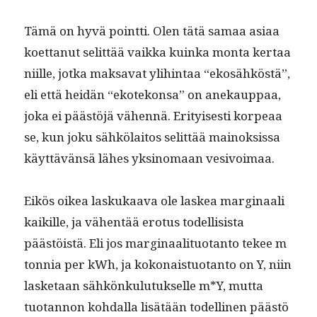
Tämä on hyvä point­ti. Olen tätä samaa asi­aa
koet­tanut selit­tää vaik­ka kuin­ka mon­ta ker­taa
niille, jot­ka mak­sa­vat yli­hin­taa “ekosähköstä”,
eli että hei­dän “ekotekon­sa” on anekaup­paa,
joka ei päästöjä vähen­nä. Eri­tyis­es­ti kor­peaa
se, kun joku sähkölaitos selit­tää main­ok­sis­sa
käyt­tävän­sä läh­es yksi­no­maan vesivoimaa.
Eikös oikea laskukaa­va ole laskea mar­gin­aali
kaikille, ja vähen­tää ero­tus todel­li­sista
päästöistä. Eli jos mar­gin­aal­i­tuotan­to tekee m
ton­nia per kWh, ja kokon­ais­tuotan­to on Y, niin
las­ke­taan sähkönku­lu­tuk­selle m*Y, mut­ta
tuotan­non kohdal­la lisätään todel­li­nen päästö