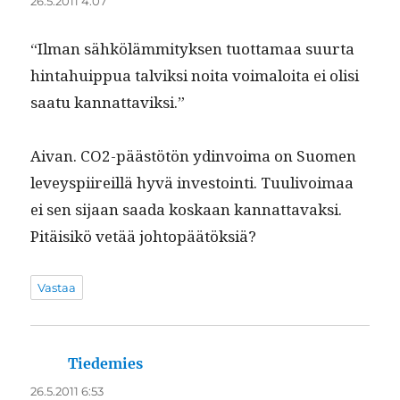
26.5.2011 4:07
“Ilman sähköläm­mi­tyk­sen tuot­ta­maa suur­ta
hin­tahuip­pua talviksi noi­ta voimaloi­ta ei olisi
saatu kannattaviksi.”
Aivan. CO2-päästötön ydin­voima on Suomen
lev­eyspi­ireil­lä hyvä investoin­ti. Tuulivoimaa
ei sen sijaan saa­da koskaan kan­nat­tavak­si.
Pitäisikö vetää johtopäätöksiä?
Vastaa
Tiedemies
sanoo:
26.5.2011 6:53