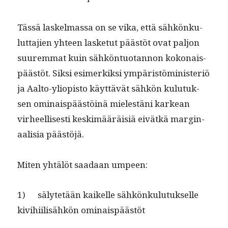
Tässä laskel­mas­sa on se vika, että sähkönku­
lut­ta­jien yhteen las­ke­tut päästöt ovat paljon
suurem­mat kuin sähkön­tuotan­non kokon­ais­
päästöt. Sik­si esimerkik­si ympäristömin­is­ter­iö
ja Aal­to-yliopis­to käyt­tävät sähkön kulu­tuk­
sen omi­nais­päästöinä mielestäni karkean
virheel­lis­es­ti keskimääräisiä eivätkä mar­gin­
aal­isia päästöjä.
Miten yhtälöt saadaan umpeen:
1) sälytetään kaikelle sähkönku­lu­tuk­selle
kivi­hi­il­isähkön ominaispäästöt