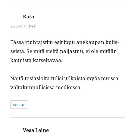
Kata
sanoo:
26.5.2011 8:42
Tässä riuh­tais­ti­in esirip­pu anekau­pan kulis­
seista. Se mitä sieltä pal­jas­tuu, ei ole mitään
kau­nista katseltavaa.
Näitä tosi­a­sioi­ta tulisi julka­ista myös muis­sa
val­takun­nal­li­sis­sa medioissa.
Vastaa
Vesa Laine
sanoo: