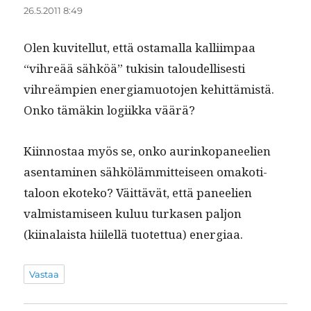
26.5.2011 8:49
Olen kuvitel­lut, että osta­mal­la kalli­im­paa
“vihreää sähköä” tuk­isin taloudel­lis­es­ti
vihreämpi­en ener­gia­muo­to­jen kehit­tämistä.
Onko tämäkin logi­ik­ka väärä?
Kiin­nos­taa myös se, onko aurinkopa­neel­ien
asen­t­a­mi­nen sähköläm­mit­teiseen omakoti­
taloon ekoteko? Väit­tävät, että paneel­ien
valmis­tamiseen kuluu turkasen paljon
(kiinalaista hiilel­lä tuotet­tua) energiaa.
Vastaa