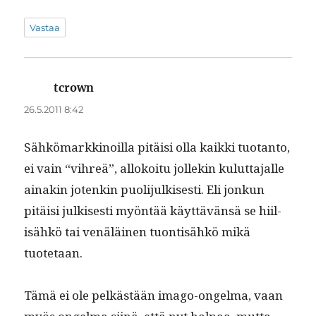
Vastaa
tcrown
sanoo:
26.5.2011 8:42
Sähkö­markki­noil­la pitäisi olla kaik­ki tuotan­to,
ei vain “vihreä”, allokoitu jollekin kulut­ta­jalle
ainakin jotenkin puoli­julkises­ti. Eli jonkun
pitäisi julkises­ti myön­tää käyt­tävän­sä se hiil­
isähkö tai venäläi­nen tuon­tisähkö mikä
tuotetaan.
Tämä ei ole pelkästään ima­go-ongel­ma, vaan