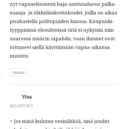
nyt vapaae­htois­es­ti haja-asu­tusalueen palka­
nsaa­ja- ja eläkeläiskoti­taloudet, joil­la on aikaa
puuhastel­la polt­topuiden kanssa. Kaupunki­
tyyp­pi­sis­sä olo­suhteis­sa tätä ei nyky­isin niin
suures­sa määrin tapah­du, vaan ihmiset ovat
tot­tuneet siel­lä käyt­tämään vapaa-aikansa
muuten.
Vastaa
Visa
sanoo:
26.5.2011 8:17
> Jos minä kulu­tan vesisähköä, sinä joudut