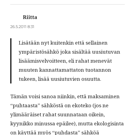
Riitta
sanoo:
26.5.2011 8:31
Lisätään nyt kuitenkin että sel­l­ainen
ympäristösähkö joka sisältää uusi­u­tu­van
lisäämisvelvoit­teen, eli rahat menevät
muuten kan­nat­ta­mat­ta­ton tuotan­non
tukeen, lisää uusi­u­tu­vien osuutta.
Tämän voisi sanoa niinkin, että mak­sami­nen
“puh­taas­ta” sähköstä on ekoteko (jos ne
ylimääräiset rahat suun­nataan oikein,
kyynikko minus­sa epäilee), mut­ta ekol­o­gis­in­ta
on käyt­tää myös “puh­das­ta” sähköä