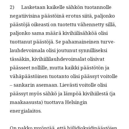
2) Las­ke­taan kaikelle sähkön tuotan­nolle
negati­ivisi­na päästöinä ero­tus siitä, paljonko
päästöjä oikeasti on tuotet­tu vähen­net­ty sil­lä,
paljonko sama määrä kivi­hi­il­isähköä olisi
tuot­tanut päästöjä. Se pahamaineinen turve­
lauhde­voimala olisi joutunut syn­nil­lisek­si
tässäkin, kivi­hi­ililauhde­voimalat oli­si­vat
päässeet nollille, mut­ta kaik­ki päästötön ja
vähäpäästöi­nen tuotan­to olisi päässyt voitolle
– sankarin ase­maan. Lievästi voitolle olisi
päässyt myös sähkö ja läm­pöä kivi­hi­ilestä (ja
maakaa­sus­ta) tuot­ta­va Helsin­gin
energialaitos.
On pakko myön­tää, että hiilid­iok­sidipäästö­jen