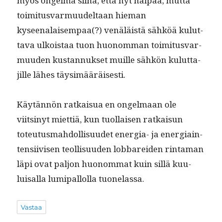
myös ongel­ma siinä, että nyt hal­paa, mut­ta
toim­i­tus­var­muudeltaan hie­man
kyseenalaisem­paa(?) venäläistä sähköä kulut­
ta­va ulkois­taa tuon huonom­man toim­i­tus­var­
muu­den kus­tan­nuk­set muille sähkön kulut­ta­
jille läh­es täysimääräisesti.
Käytän­nön ratkaisua en ongel­maan ole
viitsinyt miet­tiä, kun tuol­laisen ratkaisun
toteu­tus­mah­dol­lisu­udet ener­gia- ja ener­giain­
ten­si­ivisen teol­lisu­u­den lob­barei­den rin­ta­man
läpi ovat paljon huonom­mat kuin sil­lä kuu­
luisal­la lumi­pal­lol­la tuonelassa.
Vastaa