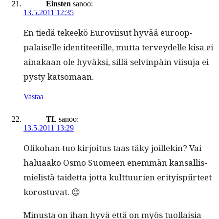
Einsten
sanoo:
13.5.2011 12:35
En tiedä tekeekö Eurovi­isut hyvää euroop­
palaiselle iden­ti­teetille, mut­ta ter­vey­delle kisa ei
ainakaan ole hyväk­si, sil­lä selv­in­päin viisu­ja ei
pysty katsomaan.
Vastaa
TL
sanoo:
13.5.2011 13:29
Oliko­han tuo kir­joi­tus taas täky joillekin? Vai
halu­aako Osmo Suomeen enem­män kansal­lis­
mielistä taidet­ta jot­ta kult­tuurien eri­ty­ispi­ir­teet
korostuvat. 😉
Minus­ta on ihan hyvä että on myös tuol­laisia