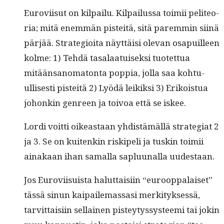
Eurovi­isut on kil­pailu. Kil­pailus­sa toimii peli­teo­
ria; mitä enem­män pis­teitä, sitä parem­min siinä
pär­jää. Strate­gioi­ta näyt­täisi ole­van osa­puilleen
kolme: 1) Tehdä tasalaa­tuisek­si tuotet­tua
mitään­sanoma­ton­ta pop­pia, jol­la saa kohtu­
ullis­es­ti pis­teitä 2) Lyödä leikik­si 3) Erikois­tua
johonkin gen­reen ja toivoa että se iskee.
Lor­di voit­ti oikeas­t­aan yhdis­tämäl­lä strate­giat 2
ja 3. Se on kuitenkin riskipeli ja tuskin toimii
ainakaan ihan samal­la saplu­u­nal­la uudestaan.
Jos Eurovi­isu­ista halut­taisi­in “euroop­palaiset”
tässä sin­un kaipaile­mas­sasi merk­i­tyk­sessä,
tarvit­taisi­in sel­l­ainen pistey­tyssys­tee­mi tai jokin