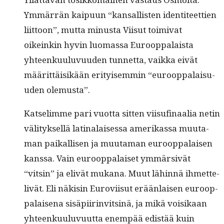
Ymmär­rän kaipu­un “kansal­lis­ten iden­ti­teet­tien
liit­toon”, mut­ta minus­ta Viisut toimi­vat
oikeinkin hyvin luo­mas­sa Euroop­palaista
yhteenku­u­lu­vu­u­den tun­net­ta, vaik­ka eivät
määrit­täisikään eri­tyisem­min “euroop­palaisu­
u­den olemusta”.
Kat­se­limme pari vuot­ta sit­ten viisu­fi­naalia netin
väl­i­tyk­sel­lä lati­nalaises­sa amerikas­sa muu­ta­
man paikallisen ja muu­ta­man euroop­palaisen
kanssa. Vain euroop­palaiset ymmär­sivät
“vitsin” ja eliv­ät mukana. Muut lähin­nä ihmette­
liv­ät. Eli näk­isin Eurovi­isut erään­laisen euroop­
palaise­na sisäpi­ir­in­vitsinä, ja mikä voisikaan
yhteenku­u­lu­vu­ut­ta enem­pää edis­tää kuin