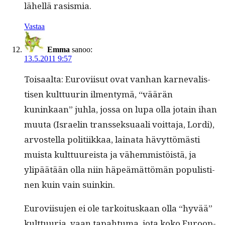
lähel­lä rasismia.
Vastaa
Emma
sanoo:
13.5.2011 9:57
Toisaal­ta: Eurovi­isut ovat van­han karneval­is­
tisen kult­tuurin ilmen­tymä, “väärän
kuninkaan” juh­la, jos­sa on lupa olla jotain ihan
muu­ta (Israelin transsek­suaali voit­ta­ja, Lor­di),
arvostel­la poli­ti­ikkaa, laina­ta hävyt­tömästi
muista kult­tuureista ja vähem­mistöistä, ja
ylipäätään olla niin häpeämät­tömän pop­ulisti­
nen kuin vain suinkin.
Eurovi­isu­jen ei ole tarkoi­tuskaan olla “hyvää”
kult­tuuria, vaan tapah­tu­ma, jota koko Euroop­