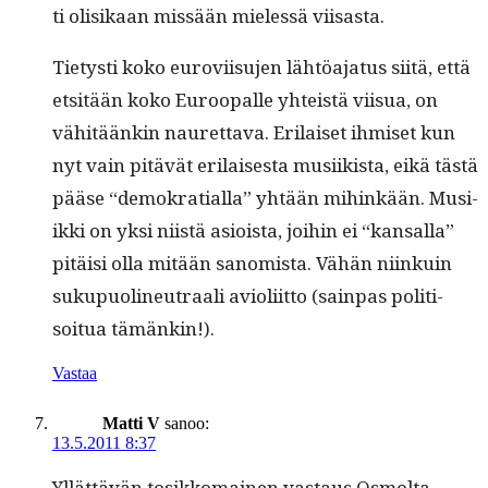
ti olisikaan mis­sään mielessä viisasta.
Tietysti koko eurovi­isu­jen lähtöa­ja­tus siitä, että
etsitään koko Euroopalle yhteistä viisua, on
vähitäänkin nau­ret­ta­va. Eri­laiset ihmiset kun
nyt vain pitävät eri­lais­es­ta musi­ik­ista, eikä tästä
pääse “demokra­tial­la” yhtään mihinkään. Musi­
ik­ki on yksi niistä asioista, joi­hin ei “kansal­la”
pitäisi olla mitään san­omista. Vähän niinkuin
sukupuo­lineu­traali avi­o­li­it­to (sain­pas poli­ti­
soitua tämänkin!).
Vastaa
Matti V
sanoo:
13.5.2011 8:37
Yllät­tävän tosikko­mainen vas­taus Osmol­ta.