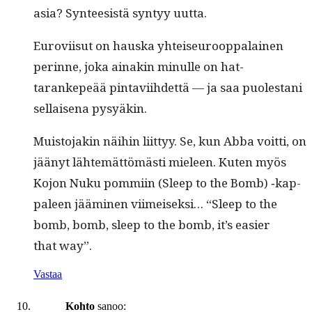
asia? Syn­teesistä syn­tyy uutta.
Eurovi­isut on haus­ka yhteiseu­roop­palainen
perinne, joka ainakin min­ulle on hat­
tarankepeää pin­tavi­ihdet­tä — ja saa puolestani
sel­l­aise­na pysyäkin.
Muis­to­jakin näi­hin liit­tyy. Se, kun Abba voit­ti, on
jäänyt lähtemät­tömästi mieleen. Kuten myös
Kojon Nuku pom­mi­in (Sleep to the Bomb) ‑kap­
paleen jäämi­nen viimeisek­si… “Sleep to the
bomb, bomb, sleep to the bomb, it’s eas­i­er
that way”.
Vastaa
Kohto
sanoo: