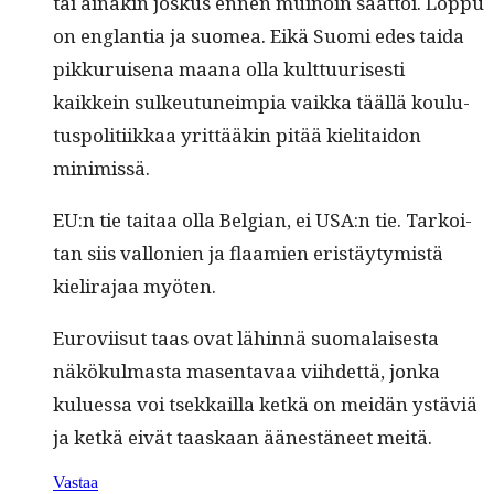
tai ainakin joskus ennen muinoin saat­toi. Lop­pu
on englan­tia ja suomea. Eikä Suo­mi edes tai­da
pikku­ruise­na maana olla kult­tuuris­es­ti
kaikkein sulkeu­tuneimpia vaik­ka tääl­lä koulu­
tus­poli­ti­ikkaa yrit­tääkin pitää kieli­taidon
minimissä.
EU:n tie taitaa olla Bel­gian, ei USA:n tie. Tarkoi­
tan siis val­lonien ja flaamien eristäy­tymistä
kieli­ra­jaa myöten.
Eurovi­isut taas ovat lähin­nä suo­ma­lais­es­ta
näkökul­mas­ta masen­tavaa viihdet­tä, jon­ka
kulues­sa voi tsekkail­la ketkä on mei­dän ystäviä
ja ketkä eivät taaskaan äänestäneet meitä.
Vastaa