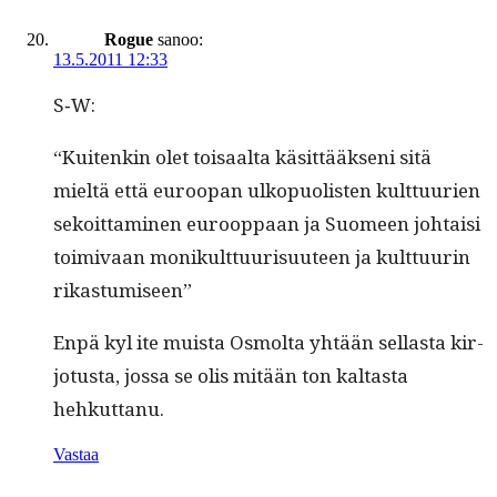
Rogue
sanoo:
13.5.2011 12:33
S‑W:
“Kuitenkin olet toisaal­ta käsit­tääk­seni sitä
mieltä että euroopan ulkop­uolis­ten kult­tuurien
sekoit­ta­mi­nen euroop­paan ja Suomeen johtaisi
toimi­vaan monikult­tuurisu­u­teen ja kult­tuurin
rikastumiseen”
Enpä kyl ite muista Osmol­ta yhtään sel­l­as­ta kir­
jo­tus­ta, jos­sa se olis mitään ton kaltas­ta
hehkuttanu.
Vastaa