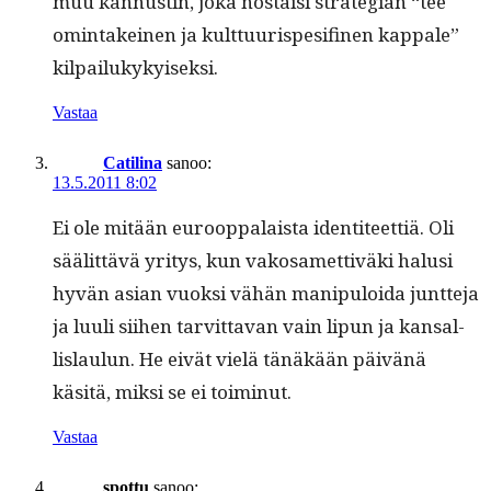
muu kan­nustin, joka nos­taisi strate­gian “tee
omintakeinen ja kult­tuurispe­sifinen kap­pale”
kilpailukykyiseksi.
Vastaa
Catilina
sanoo:
13.5.2011 8:02
Ei ole mitään euroop­palaista iden­ti­teet­tiä. Oli
säälit­tävä yri­tys, kun vakosamet­tivä­ki halusi
hyvän asian vuok­si vähän manip­u­loi­da junt­te­ja
ja luuli siihen tarvit­ta­van vain lipun ja kansal­
lis­laulun. He eivät vielä tänäkään päivänä
käsitä, mik­si se ei toiminut.
Vastaa
spottu
sanoo: