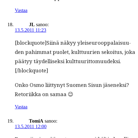
Vastaa
JL
sanoo:
13.5.2011 11:23
[blockquote]Siinä näkyy yleiseu­roop­palaisu­u­
den pahim­mat puo­let, kult­tuurien sekoi­tus, joka
pää­tyy täy­del­lisek­si kult­tuu­rit­to­muudek­si.
[/blockquote]
Onko Osmo liit­tynyt Suomen Sisun jäsenek­si?
Retori­ik­ka on samaa 😉
Vastaa
TomiA
sanoo:
13.5.2011 12:00