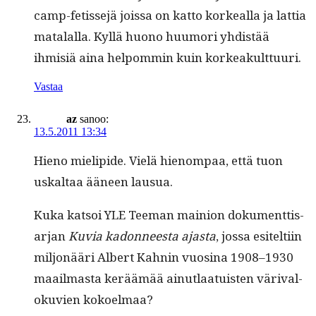
camp-fetis­se­jä jois­sa on kat­to korkeal­la ja lat­tia
mata­lal­la. Kyl­lä huono huumori yhdis­tää
ihmisiä aina helpom­min kuin korkeakulttuuri.
Vastaa
az
sanoo:
13.5.2011 13:34
Hieno mielipi­de. Vielä hienom­paa, että tuon
uskaltaa ääneen lausua.
Kuka kat­soi YLE Tee­man main­ion doku­ment­ti­s­
ar­jan
Kuvia kadon­neesta ajas­ta
, jos­sa esitelti­in
miljonääri Albert Kah­nin vuosi­na 1908–1930
maail­mas­ta keräämää ain­ut­laa­tu­is­ten väri­val­
oku­vien kokoelmaa?