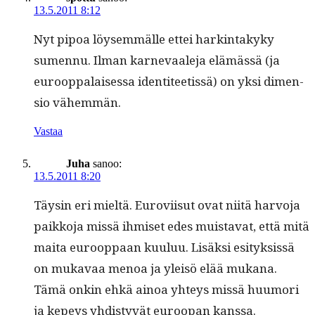
13.5.2011 8:12
Nyt pipoa löy­sem­mälle ettei hark­in­takyky
sumen­nu. Ilman karnevaale­ja elämässä (ja
euroop­palaises­sa iden­ti­teetis­sä) on yksi dimen­
sio vähemmän.
Vastaa
Juha
sanoo:
13.5.2011 8:20
Täysin eri mieltä. Eurovi­isut ovat niitä har­vo­ja
paikko­ja mis­sä ihmiset edes muis­ta­vat, että mitä
mai­ta euroop­paan kuu­luu. Lisäk­si esi­tyk­sis­sä
on mukavaa menoa ja yleisö elää mukana.
Tämä onkin ehkä ain­oa yhteys mis­sä huumori
ja kepeys yhdis­tyvät euroopan kanssa.