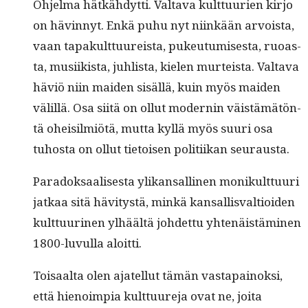
Ohjel­ma hätkähdyt­ti. Val­ta­va kult­tuurien kir­jo
on hävin­nyt. Enkä puhu nyt niinkään arvoista,
vaan tapakult­tuureista, pukeu­tu­mis­es­ta, ruoas­
ta, musi­ik­ista, juh­lista, kie­len murteista. Val­ta­va
häviö niin maid­en sisäl­lä, kuin myös maid­en
välil­lä. Osa siitä on ollut mod­ernin väistämätön­
tä oheisilmiötä, mut­ta kyl­lä myös suuri osa
tuhos­ta on ollut tietoisen poli­ti­ikan seurausta.
Paradok­saalis­es­ta ylikansalli­nen monikult­tuuri
jatkaa sitä hävi­tys­tä, minkä kansal­lis­val­tioiden
kult­tuuri­nen ylhäältä johdet­tu yht­enäistämi­nen
1800-luvul­la aloitti.
Toisaal­ta olen ajatel­lut tämän vastapain­ok­si,
että hienoimpia kult­tuure­ja ovat ne, joi­ta