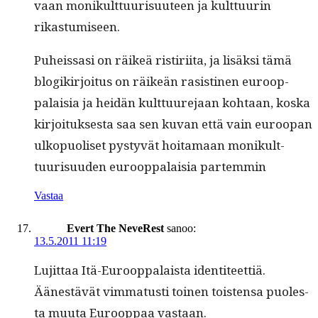
vaan monikult­tuurisu­u­teen ja kult­tuurin
rikastumiseen.
Puheis­sasi on räikeä ris­tiri­ita, ja lisäk­si tämä
blogikir­joi­tus on räikeän rasisti­nen euroop­
palaisia ja hei­dän kult­tuure­jaan kohtaan, kos­ka
kir­joituk­ses­ta saa sen kuvan että vain euroopan
ulkop­uoliset pystyvät hoita­maan monikult­
tuurisu­u­den euroop­palaisia partemmin
Vastaa
Evert The NeveRest
sanoo:
13.5.2011 11:19
Lujit­taa Itä-Euroop­palaista iden­ti­teet­tiä.
Äänestävät vim­ma­tusti toinen tois­t­en­sa puoles­
ta muu­ta Euroop­paa vastaan.