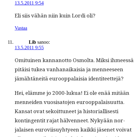
13.5.2011 9:54
Eli siis vähän niin kuin Lor­di oli?
Vastaa
Lib
sanoo:
13.5.2011 9:55
Omi­tu­inen kan­nan­ot­to Osmol­ta. Mik­si ihmeessä
pitäisi tukea van­hanaikaisia ja men­neeseen
jämähtäneitä euroop­palaisia identiteettejä?
Hei, elämme jo 2000-lukua! Ei ole enää mitään
men­nei­den vuo­sisato­jen euroop­palaisu­ut­ta.
Kansat ovat sekoit­tuneet ja his­to­ri­al­lis­es­ti
kontin­gen­tit rajat häl­ven­neet. Nykyään nor­
jalaisen eurovi­isuy­hty­een kaik­ki jäsenet voivat