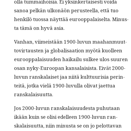
olla tum­mai­hoisia. Ei yksinker­tais­es­ti voi­da
sanoa pelkän ulkonäön perus­teel­la, että tuo
henkilö tuos­sa näyt­tää euroop­palaiselta. Minus­
ta tämä on hyvä asia.
Van­han, viimeistään 1900-luvun maa­han­muut­
tovir­tausten ja glob­al­isaa­tion myötä kuolleen
euroop­palaisu­u­den haikailu sul­kee ulos suuren
osan nyky-Euroopan kansalai­sista. Eivät 2000-
luvun ran­skalaiset jaa niitä kult­tuurisia per­in­
teitä, jot­ka vielä 1900-luvul­la oli­vat jaet­tua
ranskalaisuutta.
Jos 2000-luvun ran­skalaisu­ud­es­ta puhutaan
ikään kuin se olisi edelleen 1900-luvun ran­
skalaisu­ut­ta, niin minus­ta se on jo pelot­ta­van