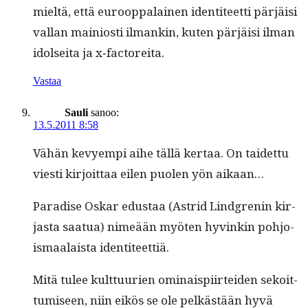
mieltä, että euroop­palainen iden­ti­teet­ti pär­jäisi
val­lan main­iosti ilmankin, kuten pär­jäisi ilman
idol­sei­ta ja x‑factoreita.
Vastaa
Sauli
sanoo:
13.5.2011 8:58
Vähän kevyem­pi aihe täl­lä ker­taa. On taidet­tu
viesti kir­joit­taa eilen puolen yön aikaan…
Par­adise Oskar edus­taa (Astrid Lind­grenin kir­
jas­ta saat­ua) nimeään myöten hyvinkin pohjo­
is­maalaista identiteettiä.
Mitä tulee kult­tuurien omi­naispi­irtei­den sekoit­
tumiseen, niin eikös se ole pelkästään hyvä