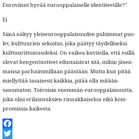
Eurovi­isut hyvää euroop­palaiselle identiteetille?”
Ei
Siinä näkyy yleiseu­roop­palaisu­u­den pahim­mat puo­
let, kult­tuurien sekoi­tus, joka pää­tyy täy­del­lisek­si
kult­tuu­rit­to­muudek­si. On vaikea kuvitel­la, että esil­lä
ole­vat hen­gen­tuot­teet edus­taisi­vat sitä, mihin jäsen­
mais­sa parhaim­mil­laan päästään. Mut­ta kun pitää
miel­lyt­tää tasais­es­ti kaikkia, pitää olla mitään­
sanoma­ton. Toivoisin enem­män euroop­palaisu­ut­ta,
joka olisi eri­laisuuk­sien rin­nakkaise­loa eikä kom­
pro­mis­sia kaikesta.
Facebook