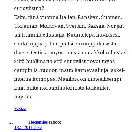
euroviisuja?
Esim. tänä vuon­na Ital­ian, Ran­skan, Suomen,
Ukrainan, Moldovan, Sveitsin, Sak­san, Nor­jan
tai Irlan­nin edus­ta­jia. Kuun­telepa huviksesi,
saatat oppia jotain pait­si euroop­palais­es­ta
diver­si­teetistä, myös omista ennakkolu­u­lois­tasi.
Siitä huoli­mat­ta että eurovi­isut ovat myös
campin ja huonon maun karnevaalit ja laskel­
moitua hömp­pää. Maail­ma on ihmeel­lisem­pi
kuin miltä nor­sun­lu­u­tor­nista kuikuillen
näyttää.
Vastaa
Tiedemies
sanoo:
13.5.2011 7:37