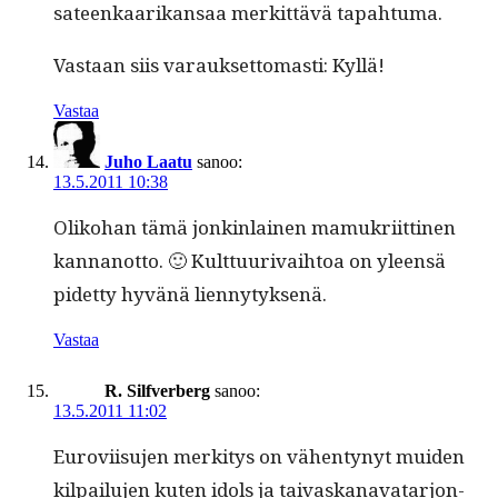
sateenkaarikansaa merkit­tävä tapahtuma.
Vas­taan siis varauk­set­tomasti: Kyllä!
Vastaa
Juho Laatu
sanoo:
13.5.2011 10:38
Oliko­han tämä jonkin­lainen mamukri­it­ti­nen
kan­nan­ot­to. 🙂 Kult­tuuri­vai­h­toa on yleen­sä
pidet­ty hyvänä liennytyksenä.
Vastaa
R. Silfverberg
sanoo:
13.5.2011 11:02
Eurovi­isu­jen merk­i­tys on vähen­tynyt muiden
kil­pailu­jen kuten idols ja taivaskana­vatar­jon­