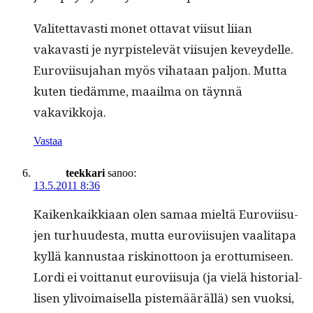
Valitet­tavasti mon­et otta­vat viisut liian
vakavasti je nyr­pis­televät viisu­jen kevey­delle.
Eurovi­isu­ja­han myös vihataan paljon. Mut­ta
kuten tiedämme, maail­ma on täyn­nä
vakavikkoja.
Vastaa
teekkari
sanoo:
13.5.2011 8:36
Kaikenkaikki­aan olen samaa mieltä Eurovi­isu­
jen turhu­ud­es­ta, mut­ta eurovi­isu­jen vaal­i­ta­pa
kyl­lä kan­nus­taa riskinot­toon ja erot­tumiseen.
Lor­di ei voit­tanut eurovi­isu­ja (ja vielä his­to­ri­al­
lisen ylivoimaisel­la pis­temääräl­lä) sen vuok­si,