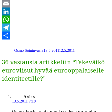
Twitter
Email
LinkedIn
WhatsApp
Telegram
Kirjoittaja
Julkaistu
Kategoriat
Share
Osmo Soininvaara
13.5.2011
12.5.2011
_
36 vastausta artikkeliin “Tekevätkö
euroviisut hyvää eurooppalaiselle
identiteetille?”
Arde
sanoo:
13.5.2011 7:18
Osmo, kos­ka olet viimek­si edes kuun­nel­lut