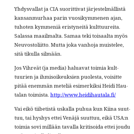
Yhdys­val­lat ja CIA suorit­ti­vat jär­jestelmäl­listä
kansan­murhaa parin vuosikymme­nen ajan,
tuhoten kym­meniä eristyneitä kult­tuure­i­ta.
Salas­sa maail­mal­ta. Samaa teki toisaal­ta myös
Neu­vos­toli­it­to. Mut­ta joka van­ho­ja muis­telee,
sitä tikul­la silmään.
Jos Vihreät (ja media) halu­a­vat toimia kult­
tuurien ja ihmisoikeuk­sien puoles­ta, voisitte
pitää enem­män meteliä esimerkik­si Hei­di Hau­
ta­lan toimista.
http://www.heidihautala.fi/
Vai eikö tiibetistä uskalla puhua kun Kiina suut­
tuu, tai hyshys ettei Venäjä suut­tuu, eikä USA:n
toimia sovi mil­lään taval­la kri­ti­soi­da ettei joudu