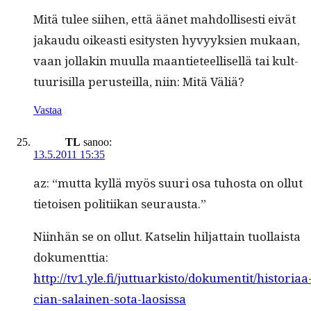
Mitä tulee siihen, että äänet mah­dol­lis­es­ti eivät
jakaudu oikeasti esi­tys­ten hyvyyk­sien mukaan,
vaan jol­lakin muul­la maanti­eteel­lisel­lä tai kult­
tuurisil­la perusteil­la, niin: Mitä Väliä?
Vastaa
TL
sanoo:
13.5.2011 15:35
az: “mut­ta kyl­lä myös suuri osa tuhos­ta on ollut
tietoisen poli­ti­ikan seurausta.”
Niin­hän se on ollut. Kat­selin hil­jat­tain tuol­laista
doku­ment­tia:
http://tv1.yle.fi/juttuarkisto/dokumentit/historiaa
cian-salainen-sota-laosissa