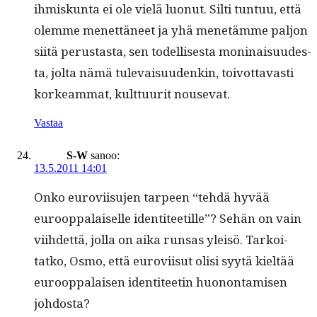
ihmiskun­ta ei ole vielä luonut. Silti tun­tuu, että
olemme menet­täneet ja yhä menetämme paljon
siitä perus­tas­ta, sen todel­lis­es­ta mon­i­naisu­ud­es­
ta, jol­ta nämä tule­vaisu­u­denkin, toiv­ot­tavasti
korkeam­mat, kult­tuu­rit nousevat.
Vastaa
S-W
sanoo:
13.5.2011 14:01
Onko eurovi­isu­jen tarpeen “tehdä hyvää
euroop­palaiselle iden­ti­teetille”? Sehän on vain
viihdet­tä, jol­la on aika run­sas yleisö. Tarkoi­
tatko, Osmo, että eurovi­isut olisi syytä kieltää
euroop­palaisen iden­ti­teetin huonon­tamisen
johdosta?