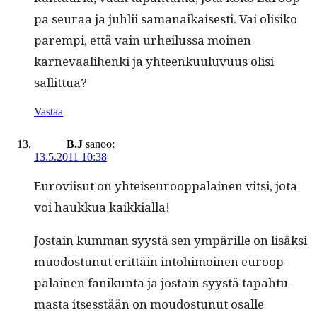
pa seu­raa ja juh­lii samanaikaises­ti. Vai olisiko
parem­pi, että vain urheilus­sa moinen
karnevaal­i­hen­ki ja yhteenku­u­lu­vu­us olisi
sallittua?
Vastaa
B.J
sanoo:
13.5.2011 10:38
Eurovi­isut on yhteiseu­roop­palainen vit­si, jota
voi haukkua kaikkialla!
Jostain kum­man syys­tä sen ympärille on lisäk­si
muo­dos­tunut erit­täin into­hi­moinen euroop­
palainen fanikun­ta ja jostain syys­tä tapah­tu­
mas­ta itsesstään on mou­dos­tunut osalle