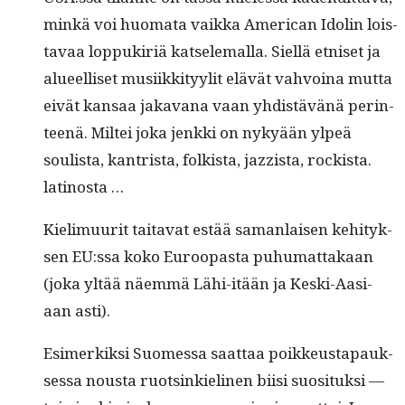
minkä voi huo­ma­ta vaik­ka Amer­i­can Idol­in lois­
tavaa lop­pukir­iä kat­se­le­mal­la. Siel­lä etniset ja
alueel­liset musi­ikki­tyylit elävät vahvoina mut­ta
eivät kansaa jaka­vana vaan yhdis­tävänä per­in­
teenä. Mil­tei joka jenk­ki on nykyään ylpeä
soulista, kantrista, folk­ista, jazz­ista, rock­ista.
latinosta …
Kie­limuu­rit taita­vat estää saman­laisen kehi­tyk­
sen EU:ssa koko Euroopas­ta puhu­mat­takaan
(joka yltää näem­mä Lähi-itään ja Kes­ki-Aasi­
aan asti).
Esimerkik­si Suomes­sa saat­taa poikkeustapauk­
ses­sa nous­ta ruotsinkieli­nen biisi suosi­tuk­si —