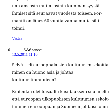
nan ansios­ta mut­ta jostain kum­man syys­tä
ihmiset sitä seu­raa­vat vuodes­ta toiseen. For­
maat­ti on läh­es 60 vuot­ta van­ha mut­ta silti
toimii.
Vastaa
S-W
sanoo:
13.5.2011 11:16
Selvä… eli euroop­palais­ten kult­tuurien sekoit­ta­
mi­nen on huono asia ja johtaa
kulttuurittomuuteen?
Kuitenkin olet toisaal­ta käsit­tääk­seni sitä mieltä
että euroopan ulkop­uolis­ten kult­tuurien sekoit­
ta­mi­nen euroop­paan ja Suomeen johtaisi toimi­