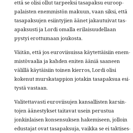
että se olisi ollut tarpeek­si tas­apak­su euroop­
palais­ten enem­mistön maku­un, vaan sik­si, että
tas­apak­su­jen esi­in­tyjien äänet jakau­tu­i­v­at tas­
apak­susti ja Lor­di oma­l­la eri­laisu­udel­laan
pystyi erot­tumaan joukosta.
Väitän, että jos eurovi­isu­is­sa käytet­täisi­in enem­
mistö­vaalia ja kah­den eniten ääniä saa­neen
välil­lä käytäisi­in toinen kier­ros, Lor­di olisi
kokenut murskat­ap­pi­on jotakin tas­apak­sua esi­
tys­tä vastaan.
Valitet­tavasti eurovi­isu­jen kansal­lis­ten karsin­
to­jen äänestyk­set taita­vat usein perus­tua
jonkin­laisen kon­sen­suk­sen hakemiseen, jol­loin
edus­ta­jat ovat tas­apak­su­ja, vaik­ka se ei tak­tis­es­