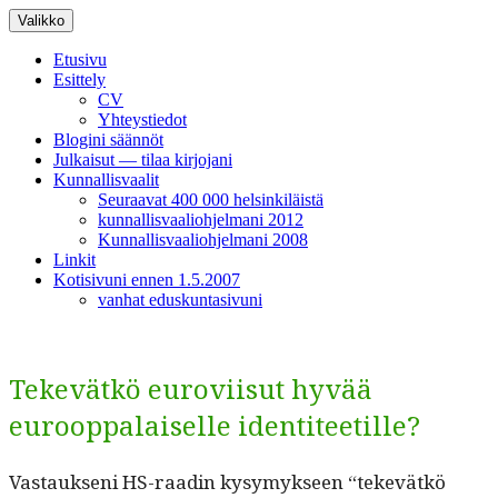
Siirry
Valikko
sisältöön
Etusivu
Esittely
CV
Yhteystiedot
Blogini säännöt
Julkaisut — tilaa kirjojani
Kunnallisvaalit
Seuraavat 400 000 helsinkiläistä
kunnallisvaaliohjelmani 2012
Kunnallisvaaliohjelmani 2008
Linkit
Kotisivuni ennen 1.5.2007
vanhat eduskuntasivuni
Tekevätkö euroviisut hyvää
eurooppalaiselle identiteetille?
Vas­tauk­seni HS-raadin kysymyk­seen “tekevätkö