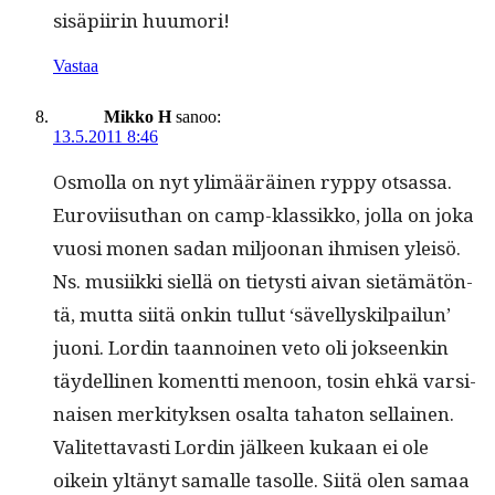
sisäpi­irin huumori!
Vastaa
Mikko H
sanoo:
13.5.2011 8:46
Osmol­la on nyt ylimääräi­nen ryp­py otsas­sa.
Eurovi­isuthan on camp-klas­sikko, jol­la on joka
vuosi mon­en sadan miljoo­nan ihmisen yleisö.
Ns. musi­ik­ki siel­lä on tietysti aivan sietämätön­
tä, mut­ta siitä onkin tul­lut ‘sävellyskil­pailun’
juoni. Lordin taan­noinen veto oli jok­seenkin
täy­delli­nen koment­ti menoon, tosin ehkä varsi­
naisen merk­i­tyk­sen osalta taha­ton sel­l­ainen.
Valitet­tavasti Lordin jäl­keen kukaan ei ole
oikein yltänyt samalle tasolle. Siitä olen samaa