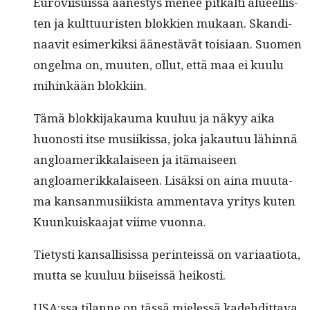
Eurovi­isu­is­sa äänestys menee pitkälti alueel­lis­
ten ja kult­tuuris­ten blokkien mukaan. Skan­d­i­
naav­it esimerkik­si äänestävät toisi­aan. Suomen
ongel­ma on, muuten, ollut, että maa ei kuu­lu
mihinkään blokkiin.
Tämä blokki­jakau­ma kuu­luu ja näkyy aika
huonos­ti itse musi­ikissa, joka jakau­tuu lähin­nä
angloamerikkalaiseen ja itä­maiseen
angloamerikkalaiseen. Lisäk­si on aina muu­ta­
ma kansan­musi­ik­ista ammen­ta­va yri­tys kuten
Kuunkuiskaa­jat viime vuonna.
Tietysti kansal­li­sis­sa per­in­teis­sä on vari­aa­tio­ta,
mut­ta se kuu­luu bii­seis­sä heikosti.
USA:ssa tilanne on tässä mielessä kade­hdit­ta­va,