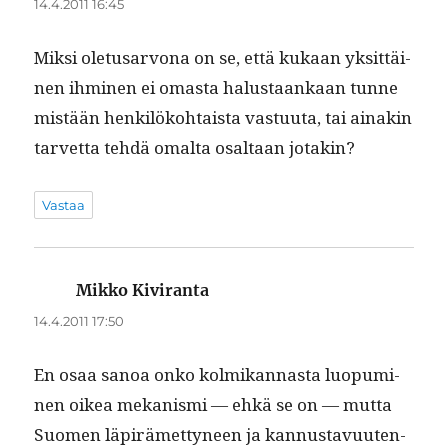
14.4.2011 16:45
Mik­si ole­tusar­vona on se, että kukaan yksit­täi­
nen ihmi­nen ei omas­ta halus­taankaan tunne
mis­tään henkilöko­htaista vas­tu­u­ta, tai ainakin
tarvet­ta tehdä oma­l­ta osaltaan jotakin?
Vastaa
Mikko Kiviranta
sanoo:
14.4.2011 17:50
En osaa sanoa onko kolmikan­nas­ta luop­umi­
nen oikea mekanis­mi — ehkä se on — mut­ta
Suomen läpirämet­tyneen ja kan­nus­tavuuten­