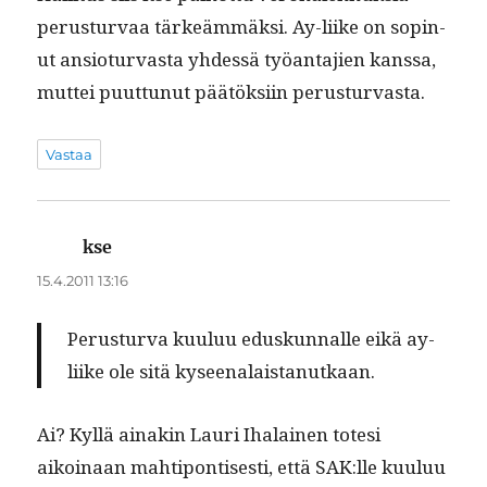
perus­tur­vaa tärkeäm­mäk­si. Ay-liike on sopin­
ut ansio­tur­vas­ta yhdessä työan­ta­jien kanssa,
mut­tei puut­tunut päätök­si­in perusturvasta.
Vastaa
kse
sanoo:
15.4.2011 13:16
Perus­tur­va kuu­luu eduskun­nalle eikä ay-
liike ole sitä kyseenalaistanutkaan.
Ai? Kyl­lä ainakin Lau­ri Iha­lainen tote­si
aikoinaan mahtipon­tis­es­ti, että SAK:lle kuu­luu