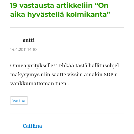
o
I
p
a
19 vastausta artikkeliin “On
o
n
p
m
aika hyvästellä kolmikanta”
k
antti
sanoo:
14.4.2011 14:10
Onnea yri­tyk­selle! Tehkää tästä hal­li­tu­so­hjel­
makysymys niin saat­te vis­si­in ainakin SDP:n
vankku­mat­toman tuen…
Vastaa
Catilina
sanoo: