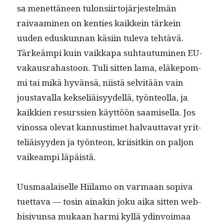
sa menet­täneen tulon­si­ir­to­jär­jestelmän
raivaami­nen on ken­ties kaikkein tärkein
uuden eduskun­nan käsi­in tule­va tehtävä.
Tärkeämpi kuin vaikka­pa suh­tau­tu­mi­nen EU-
vakaus­ra­has­toon. Tuli sit­ten lama, eläke­pom­
mi tai mikä hyvän­sä, niistä selvitään vain
jous­taval­la kek­seliäisyy­del­lä, työn­te­ol­la, ja
kaikkien resurssien käyt­töön saamisel­la. Jos
vinos­sa ole­vat kan­nus­timet hal­vaut­ta­vat yrit­
teliäisyy­den ja työn­teon, kri­isitkin on paljon
vaikeampi läpäistä.
Uus­maalaiselle Hiil­amo on var­maan sopi­va
tuet­ta­va — tosin ainakin joku aika sit­ten web­
bi­sivun­sa mukaan har­mi kyl­lä ydin­voimaa