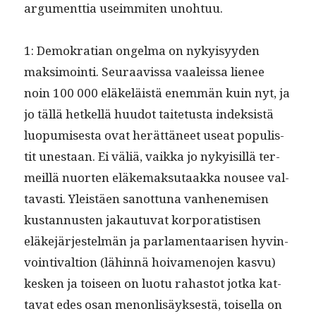
argu­ment­tia useim­miten unohtuu.
1: Demokra­t­ian ongel­ma on nyky­isyy­den
mak­si­moin­ti. Seu­raavis­sa vaaleis­sa lie­nee
noin 100 000 eläkeläistä enem­män kuin nyt, ja
jo täl­lä het­kel­lä huu­dot taite­tus­ta indek­sistä
luop­umis­es­ta ovat herät­täneet use­at pop­ulis­
tit unes­taan. Ei väliä, vaik­ka jo nyky­isil­lä ter­
meil­lä nuorten eläke­mak­su­taak­ka nousee val­
tavasti. Yleistäen san­ot­tuna van­hen­e­misen
kus­tan­nusten jakau­tu­vat kor­po­ratis­tisen
eläke­jär­jestelmän ja par­la­men­taarisen hyv­in­
voin­ti­val­tion (lähin­nä hoiva­meno­jen kasvu)
kesken ja toiseen on luo­tu rahas­tot jot­ka kat­
ta­vat edes osan menon­lisäyk­ses­tä, toisel­la on