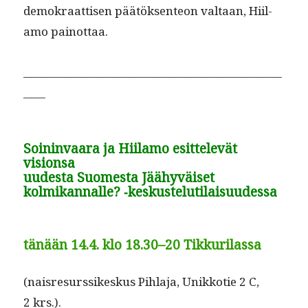
demokraat­tisen päätök­sen­teon val­taan, Hiil­
amo painottaa.
_______________________________________________
____
Soininvaara ja Hiilamo esittelevät
visionsa
uudesta Suomesta
Jäähyväiset
kolmikannalle? ‑keskustelutilaisuudessa
tänään 14.4. klo 18.30–20 Tikkurilassa
(nais­resurssikeskus Pih­la­ja, Unikkotie 2 C,
2 krs.).