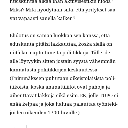
hteiskun­taa alkaa ihan akti­ivis­es­tikin luoda?
Mik­si? Mitä hyödytään siitä, että yri­tyk­set saa­
vat vapaasti sanel­la kaiken?
Ehdo­tus on samaa luokkaa sen kanssa, että
eduskun­ta pitäisi lakkaut­taa, kos­ka siel­lä on
niitä kor­rup­toitunei­ta poli­itikko­ja. Tälle ide­
alle löy­tyykin sit­ten jostain syys­tä vähem­män
kan­na­tus­ta poli­itikko­jen keskuudessa.
(Enim­mäk­seen puhutaan oikeis­to­lai­sista poli­
itikoista, kos­ka ammat­tili­itot ovat paho­ja ja
aiheut­ta­vat lakko­ja eikä esim. EK, jolle TUPO ei
enää kel­paa ja joka halu­aa palaut­taa työn­tek­i­
jöi­den oikeu­den 1700-luvulle.)