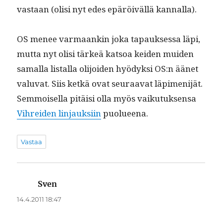
vas­taan (olisi nyt edes epäröiväl­lä kannalla).
OS menee var­maankin joka tapauk­ses­sa läpi,
mut­ta nyt olisi tärkeä kat­soa kei­den muiden
samal­la listal­la oli­joiden hyödyk­si OS:n äänet
val­u­vat. Siis ketkä ovat seu­raa­vat läpi­meni­jät.
Sem­moi­sel­la pitäisi olla myös vaiku­tuk­sen­sa
Vihrei­den lin­jauk­si­in
puolueena.
Vastaa
Sven
sanoo:
14.4.2011 18:47