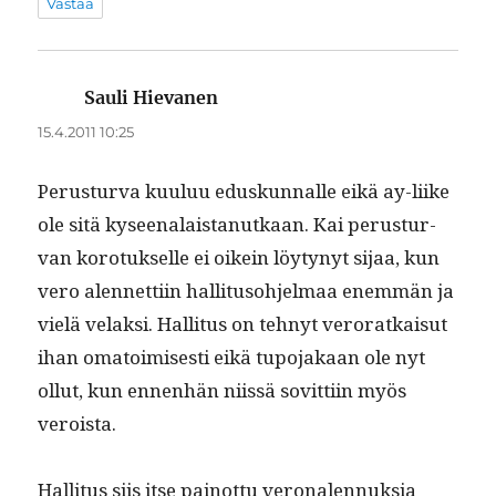
Vastaa
Sauli Hievanen
sanoo:
15.4.2011 10:25
Perus­tur­va kuu­luu eduskun­nalle eikä ay-liike
ole sitä kyseenalais­tanutkaan. Kai perus­tur­
van koro­tuk­selle ei oikein löy­tynyt sijaa, kun
vero alen­net­ti­in hal­li­tu­so­hjel­maa enem­män ja
vielä velak­si. Hal­li­tus on tehnyt veroratkaisut
ihan oma­toimis­es­ti eikä tupo­jakaan ole nyt
ollut, kun ennen­hän niis­sä sovit­ti­in myös
veroista.
Hal­li­tus siis itse pain­ot­tu veronalen­nuk­sia