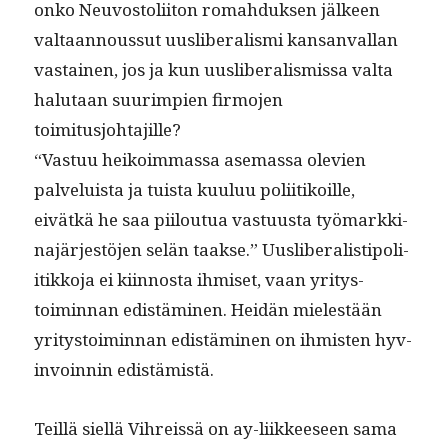
onko Neu­vos­toli­iton rom­ah­duk­sen jäl­keen
val­taan­nous­sut uus­lib­er­al­is­mi kansan­val­lan
vas­tainen, jos ja kun uus­lib­er­al­is­mis­sa val­ta
halu­taan suurimpi­en fir­mo­jen
toimitusjohtajille?
“Vas­tuu heikoim­mas­sa ase­mas­sa ole­vien
palveluista ja tuista kuu­luu poli­itikoille,
eivätkä he saa piiloutua vas­tu­us­ta työ­markki­
na­jär­jestö­jen selän taakse.” Uus­lib­er­al­is­tipoli­
itikko­ja ei kiin­nos­ta ihmiset, vaan yri­tys­
toimin­nan edis­tämi­nen. Hei­dän mielestään
yri­tys­toimin­nan edis­tämi­nen on ihmis­ten hyv­
in­voin­nin edistämistä.
Teil­lä siel­lä Vihreis­sä on ay-liik­keeseen sama