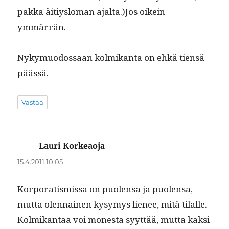
pak­ka äitiys­lo­man ajalta.)Jos oikein
ymmärrän.
Nyky­muo­dos­saan kolmikan­ta on ehkä tien­sä
päässä.
Vastaa
Lauri Korkeaoja
sanoo:
15.4.2011 10:05
Kor­po­ratismis­sa on puolen­sa ja puolen­sa,
mut­ta olen­nainen kysymys lie­nee, mitä tilalle.
Kolmikan­taa voi mon­es­ta syyt­tää, mut­ta kak­si