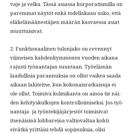
vaje ja vel­ka. Tässä asi­as­sa kor­po­ratismil­la on
parem­mat näytöt enkä todel­lakaan usko, että
eläkeläisäänestäjien määrän kas­vaes­sa asi­at
muuttuisivat.
2: Funk­tion­aa­li­nen tulon­jako on reven­nyt
viimeisen kah­denkymme­nen vuo­den aikana
rajusti työ­nan­ta­jan suun­taan. Työelämän
laadullisia paran­nuk­sia on ollut vaikea saa­da
aikaan lakiteitse, kun kokon­ais­ratkaisu­ja ei
ole ollut. Toimi­va kolmikan­ta on ain­oa tie näi­
den kehi­tyskulku­jen kon­trol­loimisek­si. Jos työ­
nan­ta­ja- ja työn­tek­i­jäjär­jestöt toimi­si­vat
itsenäis­inä lob­bareina val­tio­val­taa kohti
eivätkä yrit­täisi tehdä sopimuk­sia, olisi