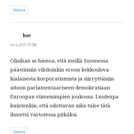
Vastaa
kse
sanoo:
14.4.2011 21:38
Olisi­han se hienoa, että meil­lä Suomes­sa
päästäisi­in vih­doinkin eroon kekko­slo­va­
kialais­es­ta kor­po­ratismista ja siir­ryt­täisi­in
aitoon par­la­men­taariseen demokra­ti­aan
Euroopan viimeisimpi­en joukos­sa. Luu­len­pa
kuin­tenkin, että odot­ta­van aika tulee tätä
ihmettä var­totes­sa pitkäksi.
Vastaa