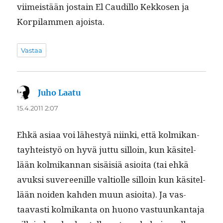
viimeistään jostain El Caudil­lo Kekkosen ja
Kor­pil­am­men ajoista.
Vastaa
Juho Laatu
sanoo:
15.4.2011 2:07
Ehkä asi­aa voi läh­estyä niin­ki, että kolmikan­
tay­hteistyö on hyvä jut­tu sil­loin, kun käsitel­
lään kolmikan­nan sisäisiä asioi­ta (tai ehkä
avuk­si suveree­nille val­ti­olle sil­loin kun käsitel­
lään noiden kah­den muun asioi­ta). Ja vas­
taavasti kolmikan­ta on huono vas­tu­unkan­ta­ja