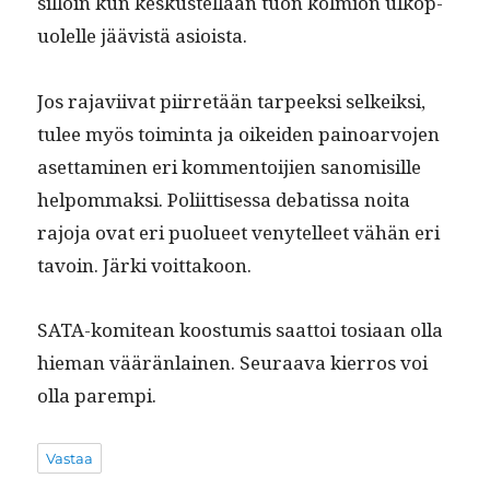
sil­loin kun keskustel­laan tuon kolmion ulkop­
uolelle jäävistä asioista.
Jos rajavi­ivat piir­retään tarpeek­si selkeik­si,
tulee myös toim­inta ja oikei­den pain­oar­vo­jen
aset­ta­mi­nen eri kom­men­toi­jien sanomisille
helpom­mak­si. Poli­it­tises­sa debatis­sa noi­ta
rajo­ja ovat eri puolueet venytelleet vähän eri
tavoin. Jär­ki voittakoon.
SATA-komitean koos­t­u­mis saat­toi tosi­aan olla
hie­man väärän­lainen. Seu­raa­va kier­ros voi
olla parempi.
Vastaa