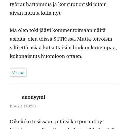
työrauhat­to­muus ja kor­rup­tioris­ki jotain
aivan muu­ta kuin nyt.
Mä olen toki jäävi kom­men­toimaan näitä
asioi­ta, olen töis­sä STTK:ssa. Mut­ta toivoisin
silti että asi­aa kat­sot­taisi­in hiukan kauem­paa,
kokon­aisu­us huomioon ottaen.
Vastaa
anonyymi
sanoo:
15.4.2011 10:08
Oikeinko tosis­saan pitäisi kor­po­raa­tioy­