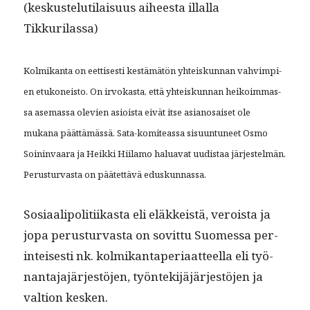
(keskuste­lu­ti­laisu­us aiheesta illal­la
Tikkurilassa)
Kolmikan­ta on eet­tis­es­ti kestämätön yhteiskun­nan vahvimpi­
en etukoneis­to. On irvokas­ta, että yhteiskun­nan heikoim­mas­
sa ase­mas­sa ole­vien asioista eivät itse asiano­saiset ole
mukana päät­tämässä. Sata-komite­as­sa sisu­un­tuneet Osmo
Soin­in­vaara ja Heik­ki Hiil­amo halu­a­vat uud­is­taa jär­jestelmän.
Perus­tur­vas­ta on päätet­tävä eduskunnassa.
Sosi­aalipoli­ti­ikas­ta eli eläkkeistä, veroista ja
jopa perus­tur­vas­ta on sovit­tu Suomes­sa per­
in­teis­es­ti nk. kolmikan­ta­pe­ri­aat­teel­la eli työ­
nan­ta­ja­jär­jestö­jen, työn­tek­i­jäjär­jestö­jen ja
val­tion kesken.