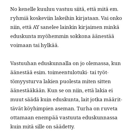
No kenelle kuu­luu vas­tuu siitä, että mitä em.
ryh­miä koske­vi­in lakei­hin kir­jataan. Vai onko
niin, että AY sanelee lainkin kir­jaimen minkä
eduskun­ta myöhem­min sokkona äänestää
voimaan tai hylkää.
Vas­tu­uhan eduskun­nal­la on jo ole­mas­sa, kun
äänestää esim. toimeen­tu­lo­tu­ki- tai työt­
tömyys­tur­va lakien puoles­ta miten sit­ten
äänestääkään. Kun se on niin, että lakia ei
muut säädä kuin eduskun­ta, lait jot­ka määrit­
tävät köy­himpi­en ase­man. Turha on ruve­ta
otta­maan enem­pää vas­tu­u­ta eduskun­nas­sa
kuin mitä sille on säädetty.