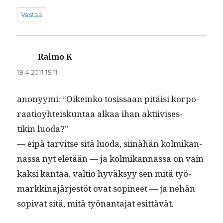
Vastaa
Raimo K
sanoo:
19.4.2011 15:11
anonyy­mi: “Oikeinko tosis­saan pitäisi kor­po­
raa­tioy­hteiskun­taa alkaa ihan akti­ivis­es­
tikin luoda?”
— eipä tarvitse sitä luo­da, siinähän kolmikan­
nas­sa nyt eletään — ja kolmikan­nas­sa on vain
kak­si kan­taa, val­tio hyväksyy sen mitä työ­
markki­na­jär­jestöt ovat sopi­neet — ja nehän
sopi­vat sitä, mitä työ­nan­ta­jat esittävät.