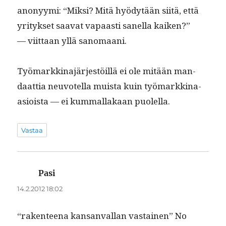
anonyy­mi: “Mik­si? Mitä hyödytään siitä, että
yri­tyk­set saa­vat vapaasti sanel­la kaiken?”
— viit­taan yllä sanomaani.
Työ­markki­na­jär­jestöil­lä ei ole mitään man­
daat­tia neu­votel­la muista kuin työ­markki­na-
asioista — ei kum­mal­lakaan puolella.
Vastaa
Pasi
sanoo:
14.2.2012 18:02
“rak­en­teena kansan­val­lan vas­tainen” No