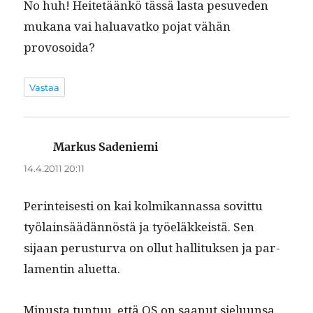
No huh! Heit­etäänkö tässä las­ta pesuve­den
mukana vai halu­a­vatko pojat vähän
provosoida?
Vastaa
Markus Sadeniemi
sanoo:
14.4.2011 20:11
Per­in­teis­es­ti on kai kolmikan­nas­sa sovit­tu
työlain­säädän­nöstä ja työeläkkeistä. Sen
sijaan perus­tur­va on ollut hal­li­tuk­sen ja par­
la­mentin aluetta.
Minus­ta tun­tuu, että OS on saanut sielu­un­sa