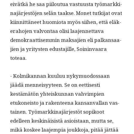
eivätkä he saa piiloutua vas­tu­us­ta työ­markki­
na­jär­jestö­jen selän taakse. Mon­et tutk­i­jat ovat
kiin­nit­täneet huomio­ta myös siihen, että eläk­
er­a­ho­jen valvon­taa olisi laa­jen­net­ta­va
demokraat­tisem­min mak­sajien eli palka­nsaa­
jien ja yri­tys­ten edus­ta­jille, Soin­in­vaara
toteaa.
- Kolmikan­nan kuu­luu nyky­muo­dos­saan
jäädä men­neisyy­teen. Se on eet­tis­es­ti
kestämätön yhteiskun­nan vahvimpi­en
etukoneis­to ja rak­en­teena kansan­val­lan vas­
tainen. Työ­markki­na­jär­jestöt sopikoot
edelleen keskinäi­sistä asiois­taan, mut­ta se,
mikä kos­kee laa­jem­pia joukko­ja, pitää jät­tää