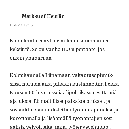
Markku af Heurlin
sanoo:
15.4.2011 9:15
Kolmikan­ta ei nyt ole mikään suo­ma­lainen
keksin­tö. Se on van­ha ILO:n peri­aate, jos
oikein ymmärrän.
Kolmikan­nal­la Liina­maan vakau­tu­sopimuk­
sis­sa muuten aika pitkään kus­tan­net­ti­in Pekka
Kuusen 60-luvun ssoiaalipolti­ikas­sa esit­tämiä
ajatuk­sia. Eli mal­itl­liset palka­ko­ro­tuk­set, ja
sosi­aal­i­tur­vaa uud­is­tet­ti­in työ­nan­ta­ja­mak­su­ja
korot­ta­mal­la ja lisäämäl­lä työ­nan­ta­jien sosi­
aal­isia velvoit­tei­ta. (mm. työter­veyshuolto.,