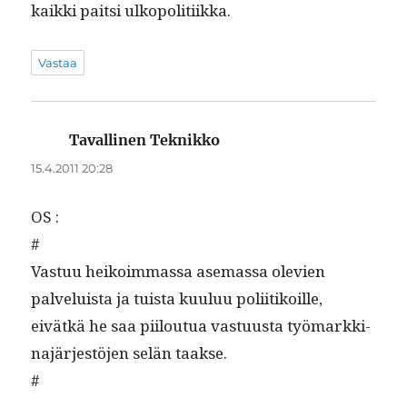
kaik­ki pait­si ulkopolitiikka.
Vastaa
Tavallinen Teknikko
sanoo:
15.4.2011 20:28
OS :
#
Vas­tuu heikoim­mas­sa ase­mas­sa ole­vien
palveluista ja tuista kuu­luu poli­itikoille,
eivätkä he saa piiloutua vas­tu­us­ta työ­markki­
na­jär­jestö­jen selän taakse.
#