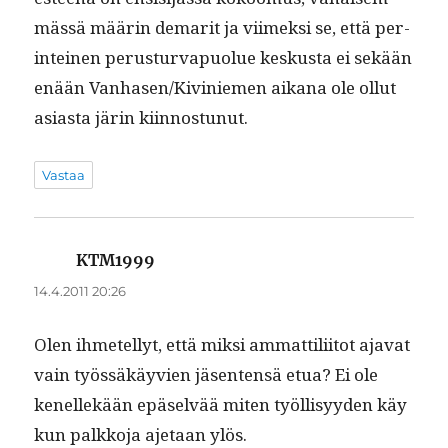
mässä määrin demar­it ja viimek­si se, että per­
in­teinen perus­tur­va­puolue keskus­ta ei sekään
enään Vanhasen/Kiviniemen aikana ole ollut
asi­as­ta järin kiinnostunut.
Vastaa
KTM1999
sanoo:
14.4.2011 20:26
Olen ihme­tel­lyt, että mik­si ammat­tili­itot aja­vat
vain työssäkäyvien jäsen­ten­sä etua? Ei ole
kenellekään epä­selvää miten työl­lisyy­den käy
kun palkko­ja aje­taan ylös.