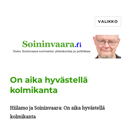
VALIKKO
On aika hyvästellä
kolmikanta
Hiil­amo ja Soin­in­vaara: On aika hyvästel­lä
kolmikanta