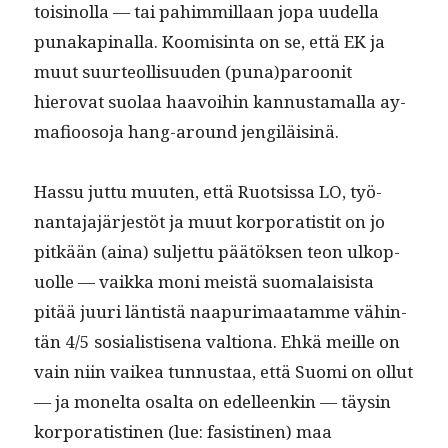
toisi­nol­la — tai pahim­mil­laan jopa uudel­la
punakap­inal­la. Koomis­in­ta on se, että EK ja
muut suur­te­ol­lisu­u­den (puna)paroonit
hierovat suo­laa haavoihin kan­nus­ta­mal­la ay-
mafiooso­ja hang-around jengiläisinä.
Has­su jut­tu muuten, että Ruot­sis­sa LO, työ­
nan­ta­ja­jär­jestöt ja muut kor­po­ratis­tit on jo
pitkään (aina) sul­jet­tu päätök­sen teon ulkop­
uolle — vaik­ka moni meistä suo­ma­lai­sista
pitää juuri län­tistä naa­puri­maatamme vähin­
tän 4/5 sosial­is­tise­na val­tiona. Ehkä meille on
vain niin vaikea tun­nus­taa, että Suo­mi on ollut
— ja mon­elta osalta on edelleenkin — täysin
kor­po­ratisti­nen (lue: fasisti­nen) maa