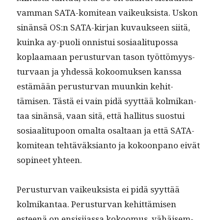
vam­man SATA-komitean vaikeuk­sista. Uskon
sinän­sä OS:n SATA-kir­jan kuvauk­seen siitä,
kuin­ka ay-puoli onnis­tui sosi­aal­i­tu­pos­sa
koplaa­maan perus­tur­van tason työt­tömyys­
tur­vaan ja yhdessä kokoomuk­sen kanssa
estämään perus­tur­van muunkin kehit­
tämisen. Tästä ei vain pidä syyt­tää kolmikan­
taa sinän­sä, vaan sitä, että hal­li­tus suos­tui
sosi­aal­i­tupoon oma­l­ta osaltaan ja että SATA-
komitean tehtäväk­sianto ja kokoon­pano eivät
sopi­neet yhteen.
Perus­tur­van vaikeuk­sista ei pidä syyt­tää
kolmikan­taa. Perus­tur­van kehit­tämisen
esteenä on ensisi­jas­sa kokoomus, vähäisem­