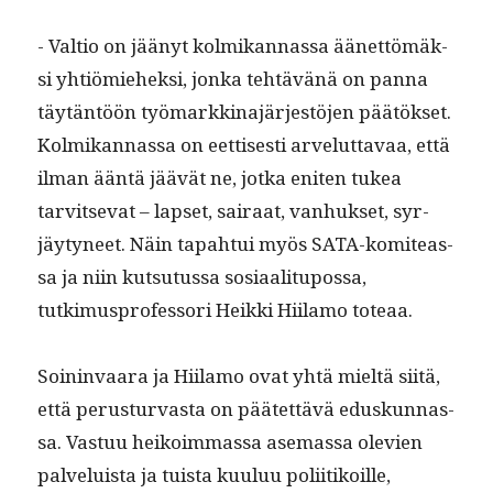
- Val­tio on jäänyt kolmikan­nas­sa äänet­tömäk­
si yhtiömiehek­si, jon­ka tehtävänä on pan­na
täytän­töön työ­markki­na­jär­jestö­jen päätök­set.
Kolmikan­nas­sa on eet­tis­es­ti arve­lut­tavaa, että
ilman ään­tä jäävät ne, jot­ka eniten tukea
tarvit­se­vat – lapset, sairaat, van­huk­set, syr­
jäy­tyneet. Näin tapah­tui myös SATA-komite­as­
sa ja niin kut­su­tus­sa sosi­aal­i­tu­pos­sa,
tutkimus­pro­fes­sori Heik­ki Hiil­amo toteaa.
Soin­in­vaara ja Hiil­amo ovat yhtä mieltä siitä,
että perus­tur­vas­ta on päätet­tävä eduskun­nas­
sa. Vas­tuu heikoim­mas­sa ase­mas­sa ole­vien
palveluista ja tuista kuu­luu poli­itikoille,