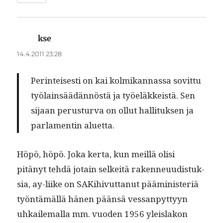
kse
sanoo:
14.4.2011 23:28
Per­in­teis­es­ti on kai kolmikan­nas­sa sovit­tu
työlain­säädän­nöstä ja työeläkkeistä. Sen
sijaan perus­tur­va on ollut hal­li­tuk­sen ja
par­la­mentin aluetta.
Höpö, höpö. Joka ker­ta, kun meil­lä olisi
pitänyt tehdä jotain selkeitä raken­neu­ud­is­tuk­
sia, ay-liike on SAK­i­hivut­tanut päämin­is­ter­iä
työn­tämäl­lä hänen pään­sä ves­san­pyt­tyyn
uhkaile­mal­la mm. vuo­den 1956 yleis­lakon