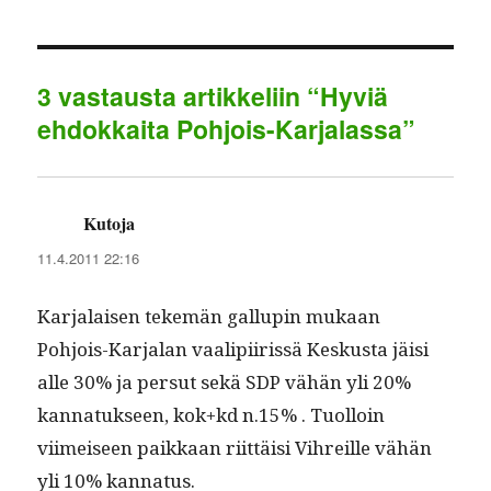
d
s
e
a
I
A
g
r
n
p
r
e
3 vastausta artikkeliin “Hyviä
p
a
ehdokkaita Pohjois-Karjalassa”
m
Kutoja
sanoo:
11.4.2011 22:16
Kar­jalaisen tekemän gallupin mukaan
Pohjois-Kar­jalan vaalipi­iris­sä Keskus­ta jäisi
alle 30% ja per­sut sekä SDP vähän yli 20%
kan­natuk­seen, kok+kd n.15% . Tuol­loin
viimeiseen paikkaan riit­täisi Vihreille vähän
yli 10% kannatus.