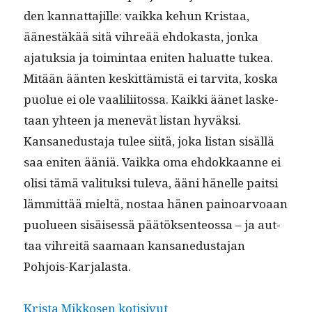
den kan­nat­ta­jille: vaik­ka kehun Kris­taa,
äänestäkää sitä vihreää ehdokas­ta, jon­ka
ajatuk­sia ja toim­intaa eniten halu­at­te tukea.
Mitään ään­ten keskit­tämistä ei tarvi­ta, kos­ka
puolue ei ole vaalili­itossa. Kaik­ki äänet las­ke­
taan yhteen ja menevät lis­tan hyväk­si.
Kansane­dus­ta­ja tulee siitä, joka lis­tan sisäl­lä
saa eniten ääniä. Vaik­ka oma ehdokkaanne ei
olisi tämä val­i­tuk­si tule­va, ääni hänelle pait­si
läm­mit­tää mieltä, nos­taa hänen pain­oar­voaan
puolueen sisäisessä päätök­sen­teossa – ja aut­
taa vihre­itä saa­maan kansane­dus­ta­jan
Pohjois-Karjalasta.
Krista Mikkosen kotisivut