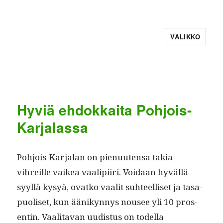
VALIKKO
Hyviä ehdokkaita Pohjois-
Karjalassa
Pohjois-Kar­jalan on pienuuten­sa takia
vihreille vaikea vaalipi­iri. Voidaan hyväl­lä
syyl­lä kysyä, ovatko vaalit suh­teel­liset ja tas­a­
puoliset, kun äänikyn­nys nousee yli 10 pros­
entin. Vaal­i­ta­van uud­is­tus on todel­la