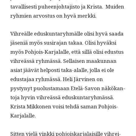
taval­lis­es­ti puheen­jo­hta­jis­to ja Krista. Muiden
ryh­mien arvos­tus on hyvä merkki.
Vihreälle eduskun­taryh­mälle olisi hyvä saa­da
jäseniä myös susir­a­jan takaa. Olisi hyväk­si
myös Pohjois-Kar­jalalle, että sil­lä olisi edus­tus
vihreässä ryh­mässä. Sel­l­aisen maakun­nan
asi­at jäävät hel­posti taka-alalle, jol­la ei ole
edus­ta­jaa ryh­mässä. Heli Järvi­nen on
pystynyt puo­lus­ta­maan Etelä-Savon näkökan­
to­ja hyvin vihreässä eduskun­taryh­mässä.
Krista Mikko­nen voisi tehdä saman Pohjois-
Karjalalle.
Sit­ten vielä vink­ki pohjoiskar­jalaisille vihrei­