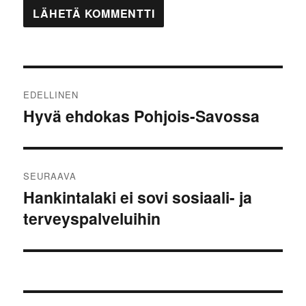
Artikkelien
EDELLINEN
selaus
Hyvä ehdokas Pohjois-Savossa
Edellinen
artikkeli:
SEURAAVA
Hankintalaki ei sovi sosiaali- ja
Seuraava
terveyspalveluihin
artikkeli: