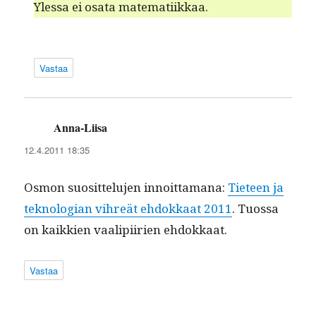
Ylessa ei osa­ta matematiikkaa.
Vastaa
Anna-Liisa
sanoo:
12.4.2011 18:35
Osmon suosit­telu­jen innoit­ta­mana:
Tieteen ja
teknolo­gian vihreät ehdokkaat 2011
. Tuos­sa
on kaikkien vaalipi­irien ehdokkaat.
Vastaa