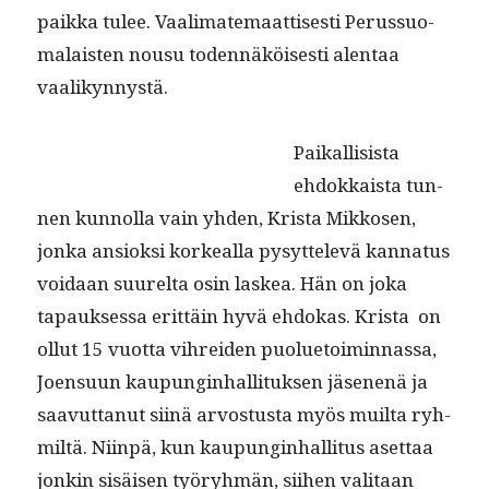
paik­ka tulee. Vaal­i­matemaat­tis­es­ti Perus­suo­
ma­lais­ten nousu toden­näköis­es­ti alen­taa
vaalikynnystä.
Paikalli­sista
ehdokkaista tun­
nen kun­nol­la vain yhden, Krista Mikkosen,
jon­ka ansiok­si korkeal­la pysyt­televä kan­na­tus
voidaan suurelta osin laskea. Hän on joka
tapauk­ses­sa erit­täin hyvä ehdokas. Krista on
ollut 15 vuot­ta vihrei­den puolue­toimin­nas­sa,
Joen­su­un kaupung­in­hal­li­tuk­sen jäse­nenä ja
saavut­tanut siinä arvos­tus­ta myös muil­ta ryh­
miltä. Niin­pä, kun kaupung­in­hal­li­tus aset­taa
jonkin sisäisen työryh­män, siihen val­i­taan