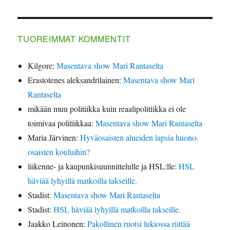
TUOREIMMAT KOMMENTIT
Kilgore
:
Masentava show Mari Rantaselta
Erastotenes aleksandrilainen
:
Masentava show Mari
Rantaselta
mikään muu politiikka kuin reaalipolitiikka ei ole
toimivaa politiikkaa
:
Masentava show Mari Rantaselta
Maria Järvinen
:
Hyväosaisten alueiden lapsia huono-
osaisten kouluihin?
liikenne- ja kaupunkisuunnittelulle ja HSL:lle
:
HSL
häviää lyhyillä matkoilla takseille.
Stadist
:
Masentava show Mari Rantaselta
Stadist
:
HSL häviää lyhyillä matkoilla takseille.
Jaakko Leinonen
:
Pakollinen ruotsi lukiossa riittää