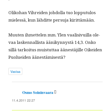
Oliko­han Vihrei­den johdol­la tuo lop­putu­los
mielessä, kun lähditte per­su­ja kirittämään.
Muuten ihmette­len mm. Ylen vaal­i­sivuil­la ole­
vaa lasken­nal­lista äänikyn­nys­tä 14,3. Onko
sil­lä tarkoi­tus muis­tut­taa äänestäjille Oikei­den
Puoluei­den äänestämisestä?
Vastaa
Osmo Soininvaara
sanoo:
11.4.2011 22:27