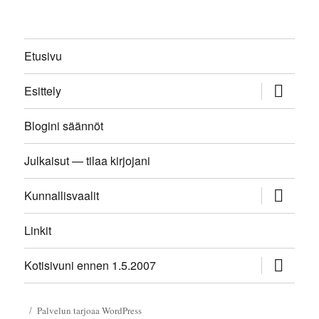
Etusivu
näytä
Esittely
alavalikk
Blogini säännöt
Julkaisut — tilaa kirjojani
näytä
Kunnallisvaalit
alavalikk
Linkit
näytä
Kotisivuni ennen 1.5.2007
alavalikk
Palvelun tarjoaa WordPress