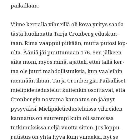
paikallaan.
Viime ker­ral­la vihreil­lä oli kova yri­tys saa­da
tästä huoli­mat­ta Tar­ja Cron­berg eduskun­
taan. Rima vaap­pui pitkään, mut­ta putosi lop­
ul­ta. Ääniä jäi puut­tumaan 176. Sen jäl­keen
aika moni, myös minä, ajat­teli, ettei täl­lä ker­
taa ole juuri mah­dol­lisuuk­sia, kun vaalei­hin
men­nään ilman Tar­ja Cron­ber­gia. Paikalliset
mielipi­de­tieduste­lut kuitenkin osoit­ta­vat, että
Cron­ber­gin nos­ta­ma kan­na­tus on jäänyt
pysyväk­si. Mielipi­de­tiedusteluis­sa vihrei­den
kan­na­tus on suurem­pi kuin oli samoissa
tutkimuk­sis­sa neljä vuot­ta sit­ten. Jos lop­pu­
rutis­tus on yhtä hyvä kuin viimek­si, nyt se