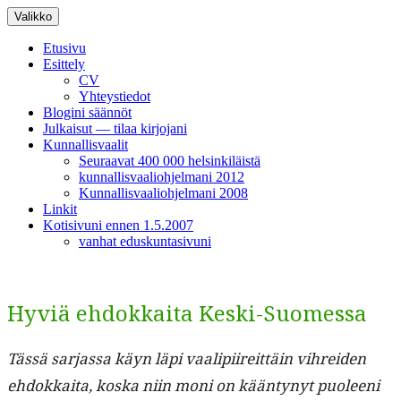
Siirry
Valikko
sisältöön
Etusivu
Esittely
CV
Yhteystiedot
Blogini säännöt
Julkaisut — tilaa kirjojani
Kunnallisvaalit
Seuraavat 400 000 helsinkiläistä
kunnallisvaaliohjelmani 2012
Kunnallisvaaliohjelmani 2008
Linkit
Kotisivuni ennen 1.5.2007
vanhat eduskuntasivuni
Hyviä ehdokkaita Keski-Suomessa
Tässä sar­jas­sa käyn läpi vaalipi­ire­it­täin vihrei­den
ehdokkai­ta, kos­ka niin moni on kään­tynyt puoleeni