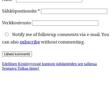
Sähköpostiosoite
*
Verkkosivusto
Notify me of followup comments via e-mail. You
can also
subscribe
without commenting.
Artikkelien
Edellinen
Edellinen
Kestävyysvaje kuntoon suhdanteiden sen salliessa
Seuraava
artikkeli:
Seuraava
Tulkaa tänne!
selaus
artikkeli: