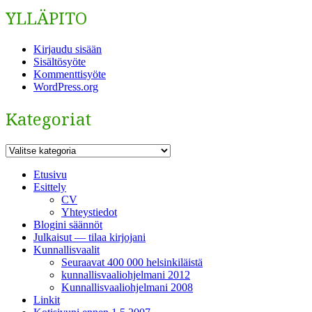
YLLÄPITO
Kirjaudu sisään
Sisältösyöte
Kommenttisyöte
WordPress.org
Kategoriat
Kategoriat
Etusivu
Esittely
CV
Yhteystiedot
Blogini säännöt
Julkaisut — tilaa kirjojani
Kunnallisvaalit
Seuraavat 400 000 helsinkiläistä
kunnallisvaaliohjelmani 2012
Kunnallisvaaliohjelmani 2008
Linkit