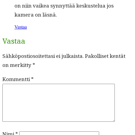
on niin vaikea syn­nyt­tää keskustelua jos
kam­era on läsnä.
Vastaa
Vastaa
Sähköpostiosoitettasi ei julkaista.
Pakolliset kentät
on merkitty
*
Kommentti
*
Nimi
*