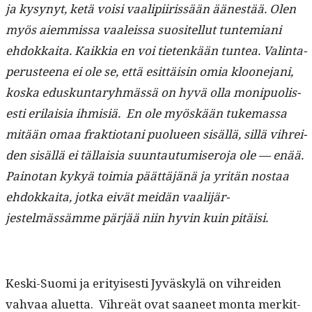
ja kysynyt, ketä voisi vaalipi­iris­sään äänestää. Olen
myös aiem­mis­sa vaaleis­sa suositel­lut tun­temi­ani
ehdokkai­ta. Kaikkia en voi tietenkään tun­tea. Val­in­ta­
pe­rus­teena ei ole se, että esit­täisin omia kloone­jani,
kos­ka eduskun­taryh­mässä on hyvä olla monipuolis­
es­ti eri­laisia ihmisiä. En ole myöskään tuke­mas­sa
mitään omaa frak­tiotani puolueen sisäl­lä, sil­lä vihrei­
den sisäl­lä ei täl­laisia suun­tau­tu­mis­ero­ja ole — enää.
Pain­o­tan kykyä toimia päät­täjänä ja yritän nos­taa
ehdokkai­ta, jot­ka eivät mei­dän vaal­i­jär­
jestelmässämme pär­jää niin hyvin kuin pitäisi.
Kes­ki-Suo­mi ja eri­tyis­es­ti Jyväskylä on vihrei­den
vah­vaa aluet­ta. Vihreät ovat saa­neet mon­ta merkit­