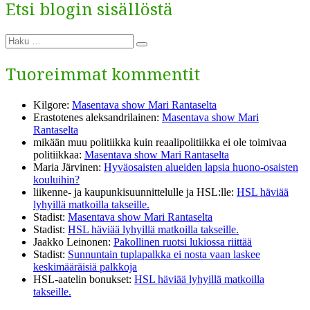
Etsi blogin sisällöstä
Etsi:
Haku
Tuoreimmat kommentit
Kilgore
:
Masentava show Mari Rantaselta
Erastotenes aleksandrilainen
:
Masentava show Mari
Rantaselta
mikään muu politiikka kuin reaalipolitiikka ei ole toimivaa
politiikkaa
:
Masentava show Mari Rantaselta
Maria Järvinen
:
Hyväosaisten alueiden lapsia huono-osaisten
kouluihin?
liikenne- ja kaupunkisuunnittelulle ja HSL:lle
:
HSL häviää
lyhyillä matkoilla takseille.
Stadist
:
Masentava show Mari Rantaselta
Stadist
:
HSL häviää lyhyillä matkoilla takseille.
Jaakko Leinonen
:
Pakollinen ruotsi lukiossa riittää
Stadist
:
Sunnuntain tuplapalkka ei nosta vaan laskee
keskimääräisiä palkkoja
HSL-aatelin bonukset
:
HSL häviää lyhyillä matkoilla
takseille.