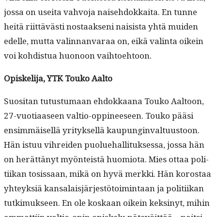
jos­sa on usei­ta vahvo­ja naise­hdokkai­ta. En tunne
heitä riit­tävästi nos­taak­seni nai­sista yhtä muiden
edelle, mut­ta valin­nan­varaa on, eikä val­in­ta oikein
voi kohdis­tua huonoon vaihtoehtoon.
Opiske­li­ja, YTK Touko Aalto
Suosi­tan tutus­tu­maan ehdokkaana Touko Aal­toon,
27-vuo­ti­aaseen val­tio-oppi­neeseen. Touko pääsi
ensim­mäisel­lä yri­tyk­sel­lä kaupung­in­val­tu­us­toon.
Hän istuu vihrei­den puolue­hal­li­tuk­ses­sa, jos­sa hän
on herät­tänyt myön­teistä huomio­ta. Mies ottaa poli­
ti­ikan tosis­saan, mikä on hyvä merk­ki. Hän korostaa
yhteyk­siä kansalaisjär­jestö­toim­intaan ja poli­ti­ikan
tutkimuk­seen. En ole koskaan oikein keksinyt, mihin