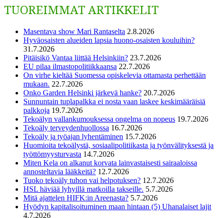
TUOREIMMAT ARTIKKELIT
Masentava show Mari Rantaselta
2.8.2026
Hyväosaisten alueiden lapsia huono-osaisten kouluihin?
31.7.2026
Pitäisikö Vantaa liittää Helsinkiin?
23.7.2026
EU pilaa ilmastopolitiikkaansa
22.7.2026
On virhe kieltää Suomessa opiskelevia ottamasta perhettään
mukaan.
22.7.2026
Onko Garden Helsinki järkevä hanke?
20.7.2026
Sunnuntain tuplapalkka ei nosta vaan laskee keskimääräisiä
palkkoja
19.7.2026
Tekoälyn vallankumouksessa ongelma on nopeus
19.7.2026
Tekoäly terveydenhuollossa
16.7.2026
Tekoäly ja työajan lyhentäminen
15.7.2026
Huomioita tekoälystä, sosiaalipolitiikasta ja työnvälityksestä ja
työttömyysturvasta
14.7.2026
Miten Kela on alkanut korvata lainvastaisesti sairaaloissa
annosteltavia lääkkeitä?
12.7.2026
Tuoko tekoäly tuhon vai helpotuksen?
12.7.2026
HSL häviää lyhyillä matkoilla takseille.
5.7.2026
Mitä ajattelen HIFK:in Areenasta?
5.7.2026
Hyödyn kapitalisoituminen maan hintaan (5) Uhanalaiset lajit
4.7.2026