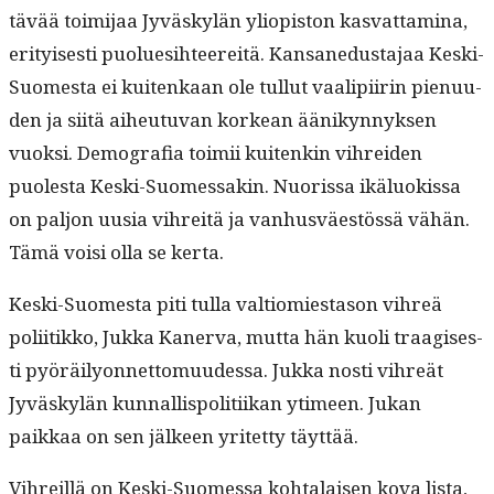
tävää toim­i­jaa Jyväskylän yliopis­ton kas­vat­ta­m­i­na,
eri­tyis­es­ti puolue­si­h­teere­itä. Kansane­dus­ta­jaa Kes­ki-
Suomes­ta ei kuitenkaan ole tul­lut vaalipi­irin pienu­u­
den ja siitä aiheutu­van korkean äänikyn­nyk­sen
vuok­si. Demografia toimii kuitenkin vihrei­den
puoles­ta Kes­ki-Suomes­sakin. Nuoris­sa ikälu­okissa
on paljon uusia vihre­itä ja van­husväestössä vähän.
Tämä voisi olla se kerta.
Kes­ki-Suomes­ta piti tul­la val­tiomi­es­ta­son vihreä
poli­itikko, Juk­ka Kan­er­va, mut­ta hän kuoli traagis­es­
ti pyöräi­ly­on­net­to­muudessa. Juk­ka nos­ti vihreät
Jyväskylän kun­nal­lispoli­ti­ikan ytimeen. Jukan
paikkaa on sen jäl­keen yritet­ty täyttää.
Vihreil­lä on Kes­ki-Suomes­sa kohta­laisen kova lista,