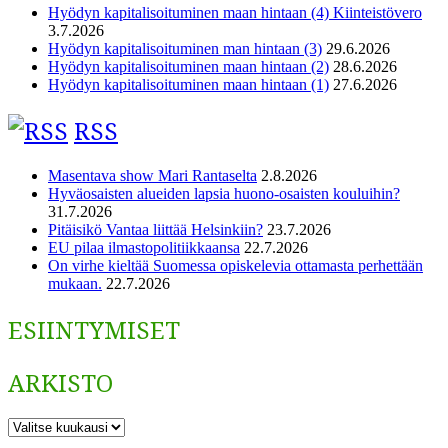
Hyödyn kapitalisoituminen maan hintaan (4) Kiinteistövero
3.7.2026
Hyödyn kapitalisoituminen man hintaan (3)
29.6.2026
Hyödyn kapitalisoituminen maan hintaan (2)
28.6.2026
Hyödyn kapitalisoituminen maan hintaan (1)
27.6.2026
RSS
Masentava show Mari Rantaselta
2.8.2026
Hyväosaisten alueiden lapsia huono-osaisten kouluihin?
31.7.2026
Pitäisikö Vantaa liittää Helsinkiin?
23.7.2026
EU pilaa ilmastopolitiikkaansa
22.7.2026
On virhe kieltää Suomessa opiskelevia ottamasta perhettään
mukaan.
22.7.2026
ESIINTYMISET
ARKISTO
ARKISTO