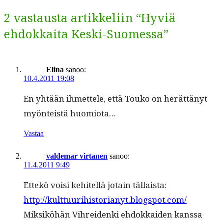
2 vastausta artikkeliin “Hyviä
ehdokkaita Keski-Suomessa”
Elina
sanoo:
10.4.2011 19:08
En yhtään ihmettele, että Touko on herät­tänyt
myön­teistä huomiota…
Vastaa
valdemar virtanen
sanoo:
11.4.2011 9:49
Ettekö voisi kehitel­lä jotain tällaista:
http://kulttuurihistorianyt.blogspot.com/
Mik­siköhän Vihrei­den­ki ehdokkaiden kanssa