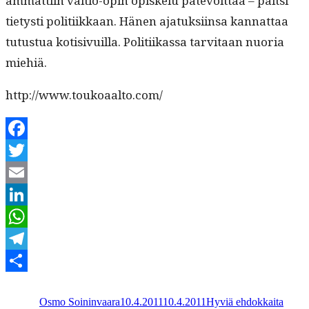
ammat­ti­in val­tio-opin opiskelu pätevöit­tää – pait­si
tietysti poli­ti­ikkaan. Hänen ajatuk­si­in­sa kan­nat­taa
tutus­tua koti­sivuil­la. Poli­ti­ikas­sa tarvi­taan nuo­ria
miehiä.
http://www.toukoaalto.com/
Facebook
Twitter
Email
LinkedIn
WhatsApp
Telegram
Kirjoittaja
Julkaistu
Kategoriat
Share
Osmo Soininvaara
10.4.2011
10.4.2011
Hyviä ehdokkaita