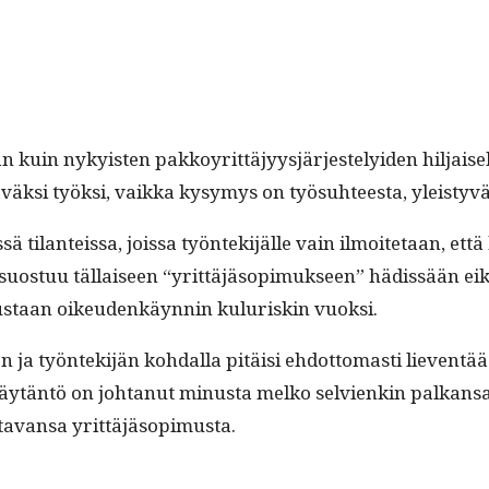
kuin nyky­is­ten pakkoyrit­täjyysjär­jeste­lyi­den hil­jaisek­si
äväk­si työk­si, vaik­ka kysymys on työ­suh­teesta, yleisty
sis­sä tilanteis­sa, jois­sa työn­tek­i­jälle vain ilmoite­taan, 
­tuu täl­laiseen “yrit­täjä­sopimuk­seen” hädis­sään eikä o
tus­taan oikeu­denkäyn­nin kuluriskin vuoksi.
n ja työn­tek­i­jän kohdal­la pitäisi ehdot­tomasti lieven­tää
äytän­tö on johtanut minus­ta melko selvienkin palka­nsa
­ta­vansa yrittäjäsopimusta.