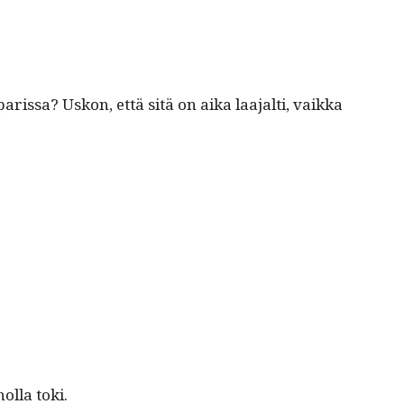
aris­sa? Uskon, että sitä on aika laa­jalti, vaik­ka
ol­la toki.