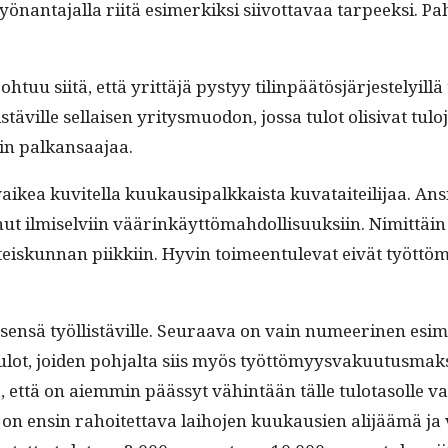
 työ­nan­ta­jal­la riitä esimerkik­si siiv­ot­tavaa tarpeek­si. P
htuu siitä, että yrit­täjä pystyy tilin­päätösjär­jeste­ly­il­l
istäville sel­l­aisen yri­tys­muodon, jos­sa tulot oli­si­vat tu
kuin palkansaajaa.
On vaikea kuvitel­la kuukausi­palkkaista kuvataiteil­i­jaa. An
 ilmi­selvi­in väärinkäyt­tömah­dol­lisuuk­si­in. Nimit­täin 
teiskun­nan piikki­in. Hyvin toimeen­tule­vat eivät työt­tö
itsen­sä työl­listäville. Seu­raa­va on vain numeer­i­nen esi
lot, joiden poh­jal­ta siis myös työt­tömyys­vaku­u­tus­mak­s
 että on aiem­min päässyt vähin­tään tälle tulota­solle vai
n ensin rahoitet­ta­va lai­ho­jen kuukausien ali­jäämä ja v