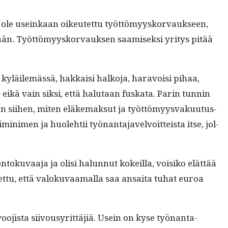
an ole useinkaan oikeutet­tu työt­tömyysko­r­vauk­seen,
kään. Työt­tömyysko­r­vauk­sen saamisek­si yri­tys pitää
sa kyläilemässä, hakkaisi halko­ja, har­avoisi pihaa,
ikä vain sik­si, että halu­taan fuska­ta. Parin tun­nin
iihen, miten eläke­mak­sut ja työt­tömyys­vaku­u­tus­
in­i­men ja huole­htii työ­nan­ta­javelvoit­teista itse, jol­
toku­vaa­ja ja olisi halun­nut kokeil­la, voisiko elät­tää
et­tu, että val­oku­vaa­mal­la saa ansai­ta tuhat euroa
siivoo­jista siivousyrit­täjiä. Usein on kyse työ­nan­ta­