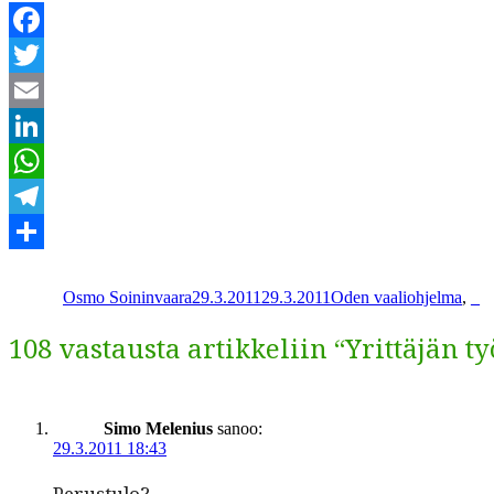
Facebook
Twitter
Email
LinkedIn
WhatsApp
Telegram
Kirjoittaja
Julkaistu
Kategoriat
Share
Osmo Soininvaara
29.3.2011
29.3.2011
Oden vaaliohjelma
,
_
108 vastausta artikkeliin “Yrittäjän 
Simo Melenius
sanoo:
29.3.2011 18:43
Perus­tu­lo?