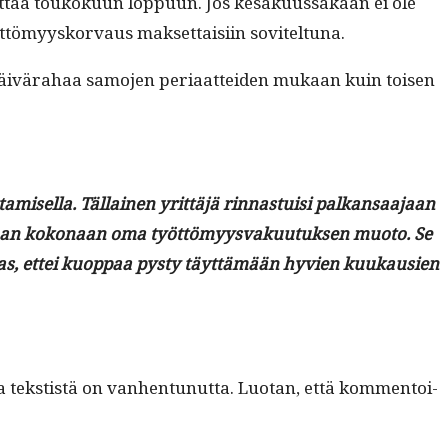
t­tää toukoku­un lop­pu­un. Jos kesäku­us­sakaan ei ole
t­tömyysko­r­vaus mak­set­taisi­in soviteltuna.
a päivära­haa samo­jen peri­aat­tei­den mukaan kuin toisen
­tamisel­la. Täl­lainen yrit­täjä rin­nas­tu­isi palka­nsaa­jaan
rvi­taan kokon­aan oma työt­tömyys­vaku­u­tuk­sen muo­to. Se
in alas, ettei kuop­paa pysty täyt­tämään hyvien kuukausien
a tek­stistä on van­hen­tunut­ta. Luotan, että kom­men­toi­