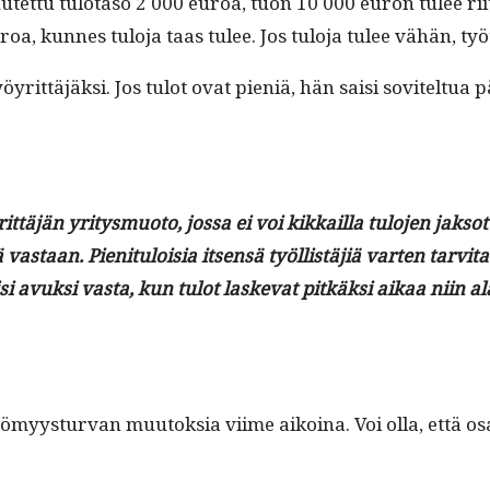
utet­tu tulota­so 2 000 euroa, tuon 10 000 euron tulee rii
uroa, kunnes tulo­ja taas tulee. Jos tulo­ja tulee vähän, työ
öyrit­täjäk­si. Jos tulot ovat pieniä, hän saisi sovitel­tu
it­täjän yri­tys­muo­to, jos­sa ei voi kikkail­la tulo­jen jak­sot
 vas­taan. Pien­i­t­u­loisia itsen­sä työl­listäjiä varten ta
ulisi avuk­si vas­ta, kun tulot laske­vat pitkäk­si aikaa ni
­tömyys­tur­van muu­tok­sia viime aikoina. Voi olla, että os