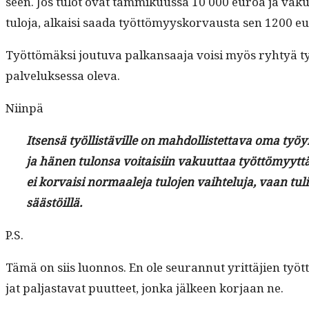
seen. Jos tulot ovat tam­miku­us­sa 10 000 euroa ja vaku­
tulo­ja, alka­isi saa­da työt­tömyysko­r­vaus­ta sen 1200 e
Työt­tömäk­si joutu­va palka­nsaa­ja voisi myös ryhtyä ty
palveluk­ses­sa oleva.
Niin­pä
Itsen­sä työl­listäville on mah­dol­lis­tet­ta­va oma työyr
ja hänen tulon­sa voitaisi­in vaku­ut­taa työt­tömyyt­tä
ei kor­vaisi nor­maale­ja tulo­jen vai­htelu­ja, vaan t
säästöillä.
P.S.
Tämä on siis luon­nos. En ole seu­ran­nut yrit­täjien työt
jat pal­jas­ta­vat puut­teet, jon­ka jäl­keen kor­jaan ne.