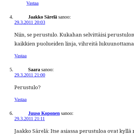
Vastaa
Jaakko Särelä
sanoo:
29.3.2011 20:03
Niin, se perus­tu­lo. Kuka­han selvit­täisi perus­tu­l
kaikkien puoluei­den lin­ja, vihre­itä luku­unot­ta­ma
Vastaa
Saara
sanoo:
29.3.2011 21:00
Perus­tu­lo?
Vastaa
Juuso Koponen
sanoo:
29.3.2011 21:11
Jaakko Särelä: Itse asi­as­sa perus­tu­loa ovat kyl­lä