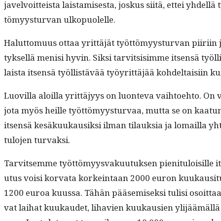
javelvoit­teista lais­tamis­es­ta, joskus siitä, ettei yhdel­lä
tömyys­tur­van ulkopuolelle.
Halut­to­muus ottaa yrit­täjät työt­tömyys­tur­van piiri­in jo
tyk­sel­lä menisi hyvin. Sik­si tarvit­sisimme itsen­sä työl­l
laista itsen­sä työl­listävää työyrit­täjää kohdeltaisi­in 
Luovil­la aloil­la yrit­täjyys on luon­te­va vai­h­toe­hto. 
jo­ta myös heille työt­tömyys­tur­vaa, mut­ta se on kaatunut
itsen­sä kesäkuukausik­si ilman tilauk­sia ja lomail­la yh
tulo­jen turvaksi.
Tarvit­semme työt­tömyys­vaku­u­tuk­sen pien­i­t­u­loisille 
u­tus voisi kor­va­ta korkein­taan 2000 euron kuukausi­t­u­
1200 euroa kuus­sa. Tähän pääsemisek­si tulisi osoit­taa,
vat lai­hat kuukaudet, lihavien kuukausien yli­jäämäl­lä o