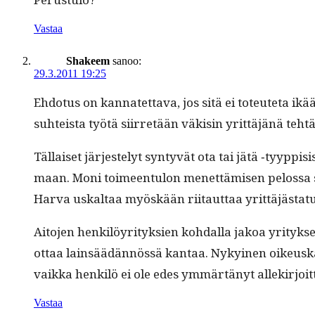
Vastaa
Shakeem
sanoo:
29.3.2011 19:25
Ehdo­tus on kan­natet­ta­va, jos sitä ei toteuteta ikään 
suhteista työtä siir­retään väk­isin yrit­täjänä teht
Täl­laiset jär­jeste­lyt syn­tyvät ota tai jätä ‑tyyp­pi­
maan. Moni toimeen­tu­lon menet­tämisen pelos­sa suos
Har­va uskaltaa myöskään riitaut­taa yrit­täjäs­ta­
Aito­jen henkilöyri­tyk­sien kohdal­la jakoa yri­tyk­se
ottaa lain­säädän­nössä kan­taa. Nykyi­nen oikeusk
vaik­ka henkilö ei ole edes ymmärtänyt allekir­joit
Vastaa