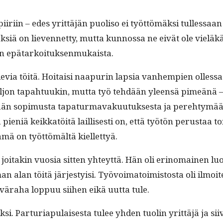
iiri­in – edes yrit­täjän puoliso ei työt­tömäk­si tul­lessa
k­siä on lieven­net­ty, mut­ta kun­nos­sa ne eivät ole vielä
äysin epätarkoituksenmukaista.
tule­via töitä. Hoitaisi naa­purin lap­sia van­hempi­en olles
aljon tapah­tuukin, mut­ta työ tehdään yleen­sä pimeänä – e
opimus­ta tap­atur­mavaku­u­tuk­ses­ta ja pere­htymään s
eniä keikkatöitä lail­lis­es­ti on, että työtön perus­taa toi­m
ämä on työt­tömältä kiellettyä.
itakin vuosia sit­ten yhteyt­tä. Hän oli eri­no­mainen luon­
an alan töitä järjesty­isi. Työvoima­toimis­tos­ta oli ilmoit
ära­ha lop­puu siihen eikä uut­ta tule.
jik­si. Par­turi­a­pu­lais­es­ta tulee yhden tuolin yrit­täjä ja 