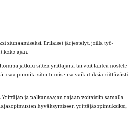
 siu­naamisek­si. Eri­laiset jär­jeste­lyt, joil­la työ­
vät koko ajan.
että hom­ma jatkuu sit­ten yrit­täjänä tai voit lähteä nos­tele­
saa pun­ni­ta sitou­tu­misen­sa vaiku­tuk­sia riit­tävästi.
. Yrit­täjän ja palka­nsaa­jan rajaan voitaisi­in samal­la
a­ja­sopimusten hyväksymiseen yrit­täjä­sopimuk­sik­si,