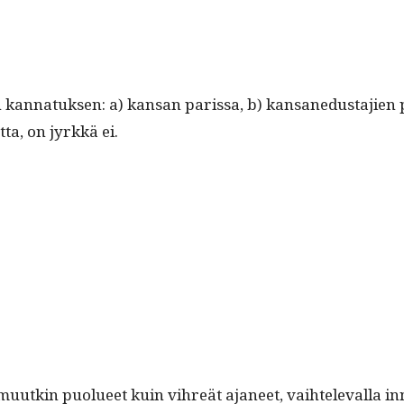
on kan­natuk­sen: a) kansan paris­sa, b) kansane­dus­ta­jien p
t­ta, on jyrkkä ei.
 muutkin puolueet kuin vihreät aja­neet, vai­htel­e­val­la inn