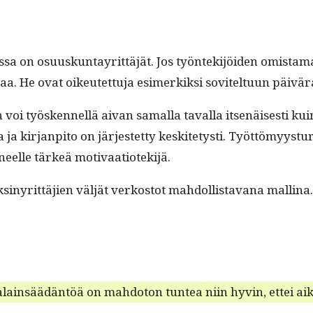
s­sa on osu­uskun­tayrit­täjät. Jos työn­tek­i­jöi­den omis­ta
­vaa. He ovat oikeutet­tu­ja esimerkik­si sovitel­tu­un pä
 työsken­nel­lä aivan samal­la taval­la itsenäis­es­ti kuin 
 kir­jan­pito on jär­jestet­ty keskite­tysti. Työt­tömyys­tur
­tyneelle tärkeä motivaatiotekijä.
nyrit­täjien väljät verkos­tot mah­dol­lis­ta­vana mallina.
lain­säädän­töä on mah­do­ton tun­tea niin hyvin, ettei aika-a