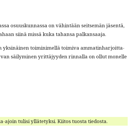
­mas­sa osu­uskun­nas­sa on vähin­tään seit­semän jäsen­tä,
ivära­haan siinä mis­sä kuka tahansa palkansaaja.
yksinäi­nen toi­min­imel­lä toimi­va ammat­in­har­joit­ta­
­van säi­lymi­nen yrit­täjyy­den rin­nal­la on ollut mon­elle
join tulisi ylläte­tyk­si. Kiitos tuos­ta tiedosta.