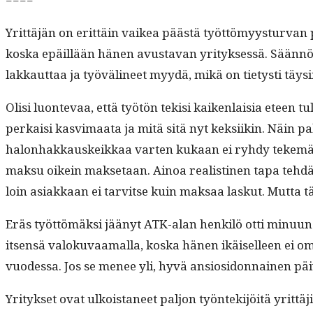
Yrit­täjän on erit­täin vaikea päästä työt­tömyys­tur­van p
kos­ka epäil­lään hänen avus­ta­van yri­tyk­sessä. Sään­nö
lakkaut­taa ja työvä­li­neet myy­dä, mikä on tietysti t
Olisi luon­te­vaa, että työtön tek­isi kaiken­laisia eteen 
perkaisi kasvi­maa­ta ja mitä sitä nyt kek­si­ikin. Näin p
halon­hakkauskeikkaa varten kukaan ei ryhdy tekemään s
mak­su oikein mak­se­taan. Ain­oa real­isti­nen tapa tehdä pi
loin asi­akkaan ei tarvitse kuin mak­saa laskut. Mut­ta t
Eräs työt­tömäk­si jäänyt ATK-alan henkilö otti min­u­un jo
itsen­sä val­oku­vaa­mal­la, kos­ka hänen ikäiselleen ei om
vuodessa. Jos se menee yli, hyvä ansiosi­don­nainen päiv
Yri­tyk­set ovat ulkois­ta­neet paljon työn­tek­i­jöitä yrit­tä