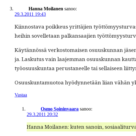
Hanna Moilanen
sanoo:
29.3.2011 19:43
Kiin­nos­ta­va poikkeus yrit­täjien työt­tömyys­tur­va
hei­hin sovel­letaan palka­nsaa­jien työt­tömyys­tur
Käytän­nössä verkos­tom­aisen osu­uskun­nan jäsen voi
ja. Lasku­tus vain laa­jem­man osu­uskun­nan kaut­ta ja
työo­su­uskun­taa perus­ta­neelle tai sel­l­aiseen liit
Osu­uskun­ta­muo­toa hyö­dyn­netään liian vähän yksi
Vastaa
Osmo Soininvaara
sanoo:
29.3.2011 20:32
Han­na Moila­nen: kuten sanoin, sosi­aal­i­tur­va