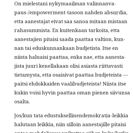
On mielestani nyky­maail­man valin­nan­va­
paus-/em­pow­er­ment-tasoon nah­den absur­dia,
etta aanes­ta­jat eivat saa sanoa mitaan mis­taan
raha­sum­mista. En kuitenkaan tarkoi­ta, etta
aanes­ta­jien pitaisi saa­da paat­taa val­tion, kun­
nan tai eduskun­nankaan bud­jetista. Itse en
niista halu­aisi paat­taa, enka nae, etta aanes­ta­
jista juuri kenel­lakaan olisi asi­as­ta riit­tavasti
tietamys­ta, etta osaisi­vat paat­taa bud­jeteista —
pait­si ehdokkaiden vaal­ibud­jeteista! Niista itse
kukin voisi hyvin paat­taa oman pienen siivun­sa
osalta.
Jos/kun tata edus­tuk­selli­nen­demokra­tia-leikkia
halu­taan leikkia, niin sil­loin aanes­ta­jille pitaisi