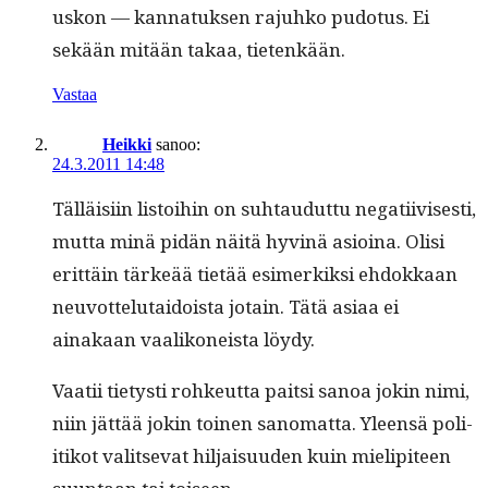
uskon — kan­natuk­sen rajuhko pudo­tus. Ei
sekään mitään takaa, tietenkään.
Vastaa
Heikki
sanoo:
24.3.2011 14:48
Täl­läisi­in lis­toi­hin on suh­taudut­tu negati­ivis­es­ti,
mut­ta minä pidän näitä hyv­inä asioina. Olisi
erit­täin tärkeää tietää esimerkik­si ehdokkaan
neu­vot­te­lu­taidoista jotain. Tätä asi­aa ei
ainakaan vaa­likoneista löydy.
Vaatii tietysti rohkeut­ta pait­si sanoa jokin nimi,
niin jät­tää jokin toinen sanomat­ta. Yleen­sä poli­
itikot val­it­se­vat hil­jaisu­u­den kuin mielip­i­teen