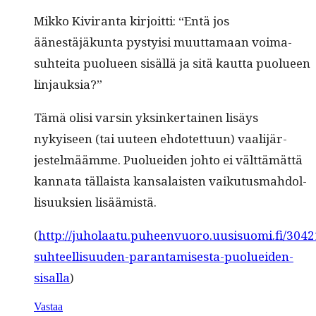
Mikko Kivi­ran­ta kir­joit­ti: “Entä jos
äänestäjäkun­ta pysty­isi muut­ta­maan voima­
suhtei­ta puolueen sisäl­lä ja sitä kaut­ta puolueen
linjauksia?”
Tämä olisi varsin yksinker­tainen lisäys
nykyiseen (tai uuteen ehdotet­tuun) vaal­i­jär­
jestelmäämme. Puoluei­den johto ei vält­tämät­tä
kan­na­ta täl­laista kansalais­ten vaiku­tus­mah­dol­
lisuuk­sien lisäämistä.
(
http://juholaatu.puheenvuoro.uusisuomi.fi/3042
suhteellisuuden-parantamisesta-puolueiden-
sisalla
)
Vastaa