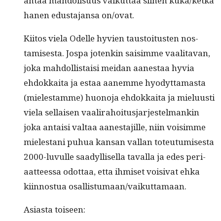
antaa mah­dolisu­us vaikut­taa siihen kuka/ketka
hanen edus­ta­jansa on/ovat.
Kiitos viela Odelle hyvien taus­toi­tusten nos­
tamis­es­ta. Jospa jotenkin saisimme vaal­i­ta­van,
joka mah­dol­lis­taisi mei­dan aanes­taa hyvia
ehdokkai­ta ja estaa aanemme hyo­dyt­ta­mas­ta
(mielestamme) huono­ja ehdokkai­ta ja mielu­usti
viela sel­l­aisen vaali­ra­hoi­tus­jar­jestel­mankin
joka antaisi val­taa aanes­ta­jille, niin voisimme
mielestani puhua kansan val­lan toteu­tu­mis­es­ta
2000-luvulle saadyl­lisel­la taval­la ja edes peri­
aat­teessa odot­taa, etta ihmiset voisi­vat ehka
kiin­nos­tua osallistumaan/vaikuttamaan.
Asi­as­ta toiseen: