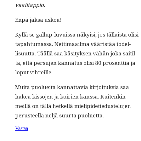
vaalitappio.
Enpä jak­sa uskoa!
Kyl­lä se gallup-luvuis­sa näky­isi, jos täl­laista olisi
tapah­tu­mas­sa. Net­ti­maail­ma vääristää todel­
lisu­ut­ta. Tääl­lä saa käsi­tyk­sen vähän joka saitil­
ta, että per­su­jen kan­na­tus olisi 80 pros­ent­tia ja
lop­ut vihreille.
Mui­ta puoluei­ta kan­nat­tavia kir­joituk­sia saa
hakea kisso­jen ja koirien kanssa. Kuitenkin
meil­lä on täl­lä het­kel­lä mielipi­de­tiedustelu­jen
perus­teel­la neljä suur­ta puoluetta.
Vastaa