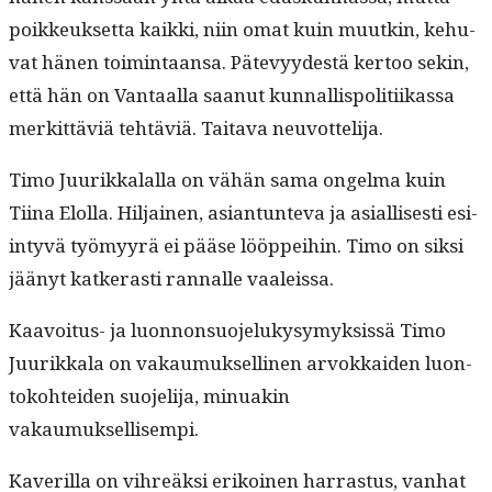
poikkeuk­set­ta kaik­ki, niin omat kuin muutkin, kehu­
vat hänen toim­intaansa. Pätevyy­destä ker­too sekin,
että hän on Van­taal­la saanut kun­nal­lispoli­ti­ikas­sa
merkit­täviä tehtäviä. Taita­va neuvottelija.
Timo Juurikkalal­la on vähän sama ongel­ma kuin
Tiina Elol­la. Hil­jainen, asiantun­te­va ja asial­lis­es­ti esi­
in­tyvä työmyyrä ei pääse lööppei­hin. Timo on sik­si
jäänyt katk­erasti ran­nalle vaaleissa.
Kaavoitus- ja luon­non­suo­jelukysymyk­sis­sä Timo
Juurikkala on vakau­muk­selli­nen arvokkaiden luon­
toko­htei­den suo­jeli­ja, min­u­akin
vakaumuksellisempi.
Kaver­il­la on vihreäk­si erikoinen har­ras­tus, van­hat