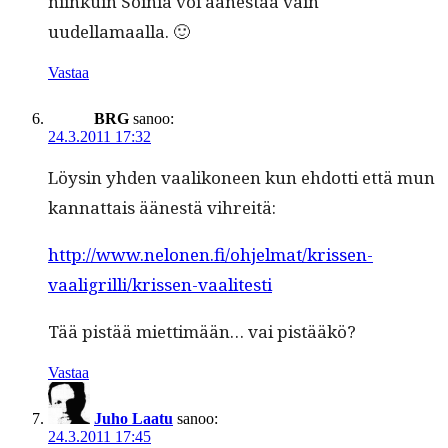
niinkuin Soinia voi äänestää vain
uudellamaalla. 🙂
Vastaa
BRG
sanoo:
24.3.2011 17:32
Löysin yhden vaa­likoneen kun ehdot­ti että mun
kan­nat­tais äänestä vihreitä:
http://www.nelonen.fi/ohjelmat/krissen-
vaaligrilli/krissen-vaalitesti
Tää pistää miet­timään… vai pistääkö?
Vastaa
Juho Laatu
sanoo:
24.3.2011 17:45