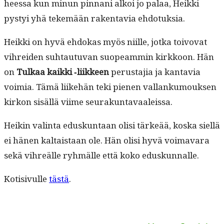
heessa kun min­un pin­nani alkoi jo palaa, Heik­ki
pystyi yhä tekemään rak­en­tavia ehdotuksia.
Heik­ki on hyvä ehdokas myös niille, jot­ka toivo­vat
vihrei­den suh­tau­tu­van suo­peam­min kirkkoon. Hän
on
Tulkaa kaik­ki ‑liik­keen
perus­ta­jia ja kan­tavia
voimia. Tämä liike­hän teki pienen val­lanku­mouk­sen
kirkon sisäl­lä viime seurakuntavaaleissa.
Heikin val­in­ta eduskun­taan olisi tärkeää, kos­ka siel­lä
ei hänen kaltais­taan ole. Hän olisi hyvä voimavara
sekä vihreälle ryh­mälle että koko eduskunnalle.
Koti­sivulle
tästä
.