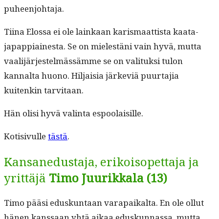
puheenjohtaja.
Tiina Elos­sa ei ole lainkaan karis­maat­tista kaata­
japap­pi­aines­ta. Se on mielestäni vain hyvä, mut­ta
vaal­i­jär­jestelmässämme se on val­i­tuk­si tulon
kannal­ta huono. Hil­jaisia järke­viä puur­ta­jia
kuitenkin tarvitaan.
Hän olisi hyvä val­in­ta espoolaisille.
Koti­sivulle
tästä
.
Kansanedustaja, erikoisopettaja ja
yrittäjä
Timo Juurikkala (13)
Timo pääsi eduskun­taan vara­paikalta. En ole ollut
hänen kanssaan yhtä aikaa eduskun­nas­sa, mut­ta