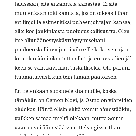
telus­saan, sitä ei kan­na­ta äänestää. Ei sitä
muutenkaan toki kan­na­ta, jos on oikeasti ihan
eri lin­joil­la esimerkik­si puheen­jo­hta­jan kanssa,
ellei koe jonkin­laista puolueuskol­lisu­ut­ta. Olen
itse ollut äänestyskäyt­täy­tymiseltäni
puolueuskolli­nen juuri vihreille koko sen ajan
kun olen äänioikeutet­tu ollut, ja eurovaalien jäl­
keen se vain kävi liian tuskallisek­si. Olo parani
huo­mat­tavasti kun tein tämän päätöksen.
En tietenkään suosit­tele sitä muille, kos­ka
tämähän on Osmon blo­gi, ja Osmo on vihrei­den
ehdokas. Hän­tä olisin ehkä voin­ut äänestääkin,
vaikken samaa mieltä olekaan, mut­ta Soin­in­
vaaraa voi äänestää vain Helsingis­sä. Ihan