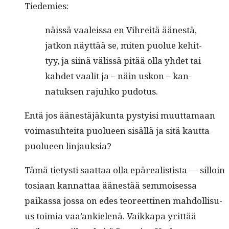
Tiedemies:
näis­sä vaaleis­sa en Vihre­itä äänestä,
jatkon näyt­tää se, miten puolue kehit­
tyy, ja siinä välis­sä pitää olla yhdet tai
kahdet vaalit ja – näin uskon – kan­
natuk­sen rajuhko pudotus.
Entä jos äänestäjäkun­ta pysty­isi muut­ta­maan
voima­suhtei­ta puolueen sisäl­lä ja sitä kaut­ta
puolueen linjauksia?
Tämä tietysti saat­taa olla epäre­al­is­tista — sil­loin
tosi­aan kan­nat­taa äänestää sem­moi­ses­sa
paikas­sa jos­sa on edes teo­reet­ti­nen mah­dol­lisu­
us toimia vaa’ankie­lenä. Vaikka­pa yrit­tää