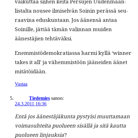
vaikut­taa siihen keitä Per­su­jen Uuden­maan-
listal­ta nousee ilmi­selvän Soinin perässä seu­
raav­ina eduskun­taan. Jos äänen­sä antaa
Soinille, jät­tää tämän valin­nan muiden
äänestäjien tehtäväksi.
Enem­mistödemokra­ti­as­sa har­mi kyl­lä ‘win­ner
takes it all’ ja vähem­mistöön jäänei­den äänet
mitätöidään.
Vastaa
Tiedemies
sanoo:
24.3.2011 16:36
Entä jos äänestäjäkun­ta pysty­isi muut­ta­maan
voima­suhtei­ta puolueen sisäl­lä ja sitä kaut­ta
puolueen lin­jauk­sia
?