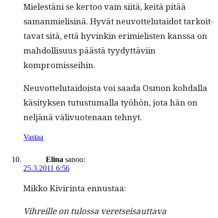
Mielestäni se ker­too vain siitä, keitä pitää
saman­mielis­inä. Hyvät neu­vot­te­lu­taidot tarkoit­
ta­vat sitä, että hyvinkin erim­ielis­ten kanssa on
mah­dol­lisu­us päästä tyy­dyt­tävi­in
kompromisseihin.
Neu­vot­te­lu­taidoista voi saa­da Osmon kohdal­la
käsi­tyk­sen tutus­tu­mal­la työhön, jota hän on
neljänä välivuote­naan tehnyt.
Vastaa
Elina
sanoo:
25.3.2011 6:56
Mikko Kivir­in­ta ennustaa:
Vihreille on tulos­sa veret­seisaut­ta­va