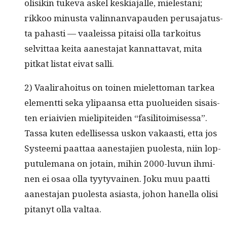
olisikin tuke­va askel keski­a­jalle, mielestani;
rikkoo minus­ta valin­nan­va­pau­den perusa­ja­tus­
ta pahasti — vaaleis­sa pitaisi olla tarkoi­tus
selvit­taa kei­ta aanes­ta­jat kan­nat­ta­vat, mita
pitkat lis­tat eivat salli.
2) Vaali­ra­hoi­tus on toinen mielet­toman tarkea
ele­ment­ti seka yli­paansa etta puoluei­den sisais­
ten eri­aivien mielip­itei­den “fasil­i­toimises­sa”.
Tas­sa kuten edel­lises­sa uskon vakaasti, etta jos
Sys­tee­mi paat­taa aanes­ta­jien puoles­ta, niin lop­
putule­m­ana on jotain, mihin 2000-luvun ihmi­
nen ei osaa olla tyy­ty­vainen. Joku muu paat­ti
aanes­ta­jan puoles­ta asi­as­ta, johon hanel­la olisi
pitanyt olla valtaa.