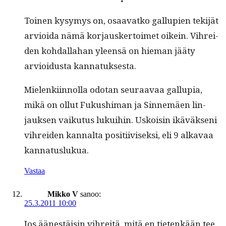
Toinen kysymys on, osaa­vatko gallupi­en tek­i­jät
arvioi­da nämä kor­jausker­toimet oikein. Vihrei­
den kohdal­la­han yleen­sä on hie­man jää­ty
arvioidus­ta kannatuksesta.
Mie­lenki­in­nol­la odotan seu­raavaa gallu­pia,
mikä on ollut Fukushi­man ja Sin­nemäen lin­
jauk­sen vaiku­tus lukui­hin. Uskoisin ikäväk­seni
vihrei­den kannal­ta posi­ti­ivisek­si, eli 9 alka­vaa
kannatuslukua.
Vastaa
Mikko V
sanoo:
25.3.2011 10:00
Jos äänestäisin vihre­itä, mitä en tietenkään tee,