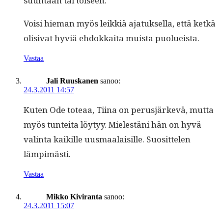
suun­taan tai toiseen.
Voisi hie­man myös leikkiä ajatuk­sel­la, että ketkä
oli­si­vat hyviä ehdokkai­ta muista puolueista.
Vastaa
Jali Ruuskanen
sanoo:
24.3.2011 14:57
Kuten Ode toteaa, Tiina on perusjärkevä, mut­ta
myös tun­tei­ta löy­tyy. Mielestäni hän on hyvä
val­in­ta kaikille uus­maalaisille. Suosit­te­len
lämpimästi.
Vastaa
Mikko Kiviranta
sanoo:
24.3.2011 15:07