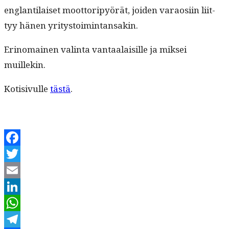
englan­ti­laiset moot­toripyörät, joiden varaosi­in liit­
tyy hänen yritystoimintansakin.
Eri­no­mainen val­in­ta van­taalaisille ja mik­sei
muillekin.
Koti­sivulle
tästä
.
Facebook
Twitter
Email
LinkedIn
WhatsApp