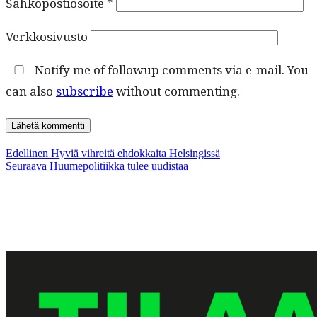
Sähköpostiosoite
*
Verkkosivusto
Notify me of followup comments via e-mail. You
can also
subscribe
without commenting.
Artikkelien
Edellinen
Edellinen
Hyviä vihreitä ehdokkaita Helsingissä
Seuraava
artikkeli:
Seuraava
Huumepolitiikka tulee uudistaa
selaus
artikkeli: