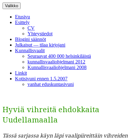
Siirry
Valikko
sisältöön
Etusivu
Esittely
CV
Yhteystiedot
Blogini säännöt
Julkaisut — tilaa kirjojani
Kunnallisvaalit
Seuraavat 400 000 helsinkiläistä
kunnallisvaaliohjelmani 2012
Kunnallisvaaliohjelmani 2008
Linkit
Kotisivuni ennen 1.5.2007
vanhat eduskuntasivuni
Hyviä vihreitä ehdokkaita
Uudellamaalla
Tässä sar­jas­sa käyn läpi vaalipi­ire­it­täin vihrei­den