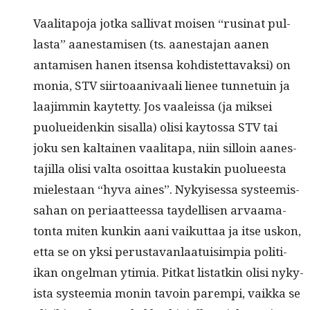
Vaal­i­tapo­ja jot­ka sal­li­vat moi­sen “rusi­nat pul­
las­ta” aanes­tamisen (ts. aanes­ta­jan aanen
antamisen hanen itsen­sa kohdis­tet­tavak­si) on
monia, STV siir­toaani­vaali lie­nee tun­ne­tu­in ja
laa­jim­min kaytet­ty. Jos vaaleis­sa (ja mik­sei
puoluei­denkin sisal­la) olisi kay­tossa STV tai
joku sen kaltainen vaal­i­ta­pa, niin sil­loin aanes­
ta­jil­la olisi val­ta osoit­taa kus­takin puolueesta
mielestaan “hyva aines”. Nykyises­sa sys­tee­mis­
sa­han on peri­aat­teessa tay­del­lisen arvaam­a­
ton­ta miten kunkin aani vaikut­taa ja itse uskon,
etta se on yksi perus­ta­van­laa­tu­isimpia poli­ti­
ikan ongel­man ytimia. Pitkat lis­tatkin olisi nyky­
ista sys­teemia monin tavoin parem­pi, vaik­ka se