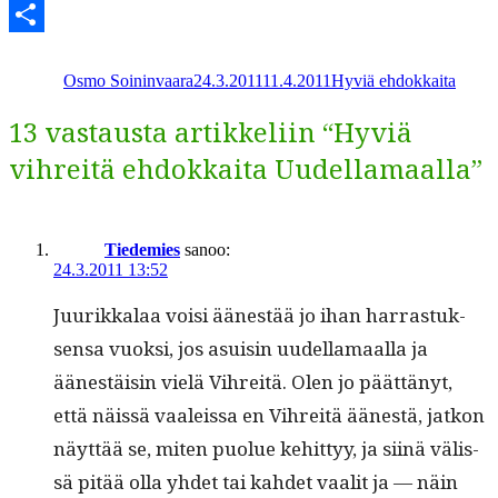
Telegram
Kirjoittaja
Julkaistu
Kategoriat
Share
Osmo Soininvaara
24.3.2011
11.4.2011
Hyviä ehdokkaita
13 vastausta artikkeliin “Hyviä
vihreitä ehdokkaita Uudellamaalla”
Tiedemies
sanoo:
24.3.2011 13:52
Juurikkalaa voisi äänestää jo ihan har­ras­tuk­
sen­sa vuok­si, jos asu­isin uudel­la­maal­la ja
äänestäisin vielä Vihre­itä. Olen jo päät­tänyt,
että näis­sä vaaleis­sa en Vihre­itä äänestä, jatkon
näyt­tää se, miten puolue kehit­tyy, ja siinä välis­
sä pitää olla yhdet tai kahdet vaalit ja — näin