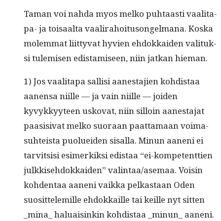
Taman voi nah­da myos melko puh­taasti vaal­i­ta­
pa- ja toisaal­ta vaali­ra­hoi­tu­songel­mana. Kos­ka
molem­mat liit­ty­vat hyvien ehdokkaiden val­i­tuk­
si tulemisen edis­tamiseen, niin jatkan hieman.
1) Jos vaal­i­ta­pa sal­lisi aanes­ta­jien kohdis­taa
aanen­sa niille — ja vain niille — joiden
kyvykkyy­teen usko­vat, niin sil­loin aanes­ta­jat
paa­si­si­vat melko suo­raan paat­ta­maan voima­
suhteista puoluei­den sisal­la. Min­un aaneni ei
tarvit­sisi esimerkik­si edis­taa “ei-kom­pe­tent­tien
julkkise­hdokkaiden” valintaa/asemaa. Voisin
kohden­taa aaneni vaik­ka pelka­s­taan Oden
suosit­telemille ehdokkaille tai keille nyt sit­ten
_mina_ halu­aisinkin kohdis­taa _minun_ aaneni.