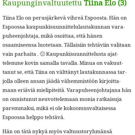
Kaupunginvaltuutettu
Tiina Elo (3)
Tiina Elo on perusjärkevä vihreä Espoos­ta. Hän on
Espoos­sa kaupunkisu­un­nit­telu­lau­takun­nan vara­
puheen­jo­hta­ja, mikä osoit­taa, että hänen
osaamiseen­sa luote­taan. Täl­laisi­in tehtävi­in val­i­taan
vain parhai­ta . 🙂 Kaupunkisu­un­nit­telus­ta ajat­
telemme kovin samal­la taval­la. Min­ua on vaku­ut­
tanut se, että Tiina on vält­tänyt lau­takun­nas­sa tar­
jol­la olleen ansan jäädä vähem­mistöön kir­joit­ta­
maan eriäviä mielip­iteitä. Vara­puheen­jo­hta­jana hän
on onnis­tunut neu­vot­tele­maan monia ratkaisu­ja
parem­mak­si, mikä ei ole kokoomus­val­taises­sa
Espoos­sa help­po tehtävä.
Hän on tätä nykyä myös val­tu­us­to­ryh­män­sä