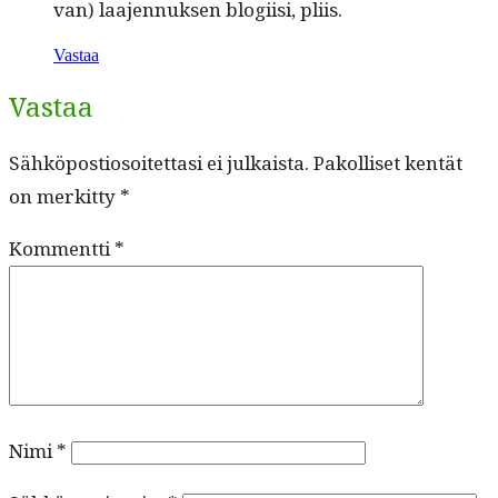
van) laa­jen­nuk­sen blogi­isi, pliis.
Vastaa
Vastaa
Sähköpostiosoitettasi ei julkaista.
Pakolliset kentät
on merkitty
*
Kommentti
*
Nimi
*