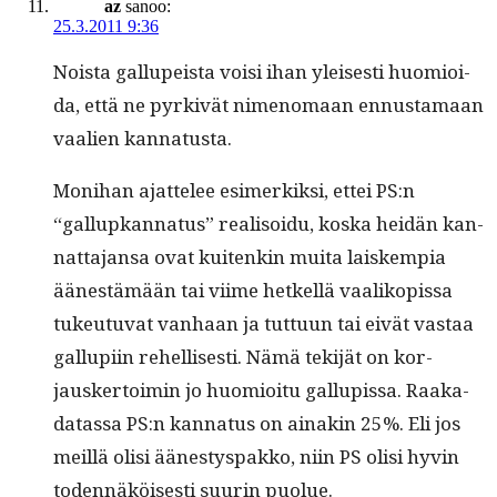
az
sanoo:
25.3.2011 9:36
Noista gallu­peista voisi ihan yleis­es­ti huomioi­
da, että ne pyrkivät nimeno­maan ennus­ta­maan
vaalien kannatusta.
Moni­han ajat­telee esimerkik­si, ettei PS:n
“gallup­kan­na­tus” real­isoidu, kos­ka hei­dän kan­
nat­ta­jansa ovat kuitenkin mui­ta laiskem­pia
äänestämään tai viime het­kel­lä vaa­likopis­sa
tukeu­tu­vat van­haan ja tut­tuun tai eivät vas­taa
gallupi­in rehellis­es­ti. Nämä tek­i­jät on kor­
jausker­toimin jo huomioitu gallupis­sa. Raaka­
datas­sa PS:n kan­na­tus on ainakin 25%. Eli jos
meil­lä olisi äänestys­pakko, niin PS olisi hyvin
toden­näköis­es­ti suurin puolue.