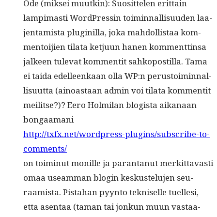
Ode (mik­sei muutkin): Suosit­te­len erit­tain
lampi­masti Word­Pressin toimin­nal­lisu­u­den laa­
jen­tamista plug­inil­la, joka mah­dol­lis­taa kom­
men­toi­jien tila­ta ketju­un hanen kom­ment­tin­sa
jal­keen tule­vat kom­men­tit sahko­pos­til­la. Tama
ei tai­da edelleenkaan olla WP:n perus­toimin­nal­
lisu­ut­ta (ain­oas­taan admin voi tila­ta kom­men­tit
meil­itse?)? Eero Holmi­lan blo­gista aikanaan
bongaamani
http://txfx.net/wordpress-plugins/subscribe-to-
comments/
on toimin­ut monille ja paran­tanut merkit­tavasti
omaa use­am­man blo­gin keskustelu­jen seu­
raamista. Pis­ta­han pyyn­to tekniselle tuelle­si,
etta asen­taa (taman tai jonkun muun vas­taa­