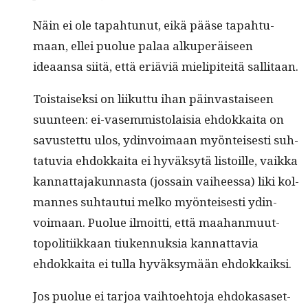
Näin ei ole tapah­tunut, eikä pääse tapah­tu­
maan, ellei puolue palaa alku­peräiseen
ideaansa siitä, että eriäviä mielip­iteitä sallitaan.
Tois­taisek­si on liikut­tu ihan päin­vas­taiseen
suun­teen: ei-vasem­mis­to­laisia ehdokkai­ta on
savustet­tu ulos, ydin­voimaan myön­teis­es­ti suh­
tatu­via ehdokkai­ta ei hyväksytä lis­toille, vaik­ka
kan­nat­ta­jakun­nas­ta (jos­sain vai­heessa) liki kol­
mannes suh­tau­tui melko myön­teis­es­ti ydin­
voimaan. Puolue ilmoit­ti, että maa­han­muut­
topoli­ti­ikkaan tiuken­nuk­sia kan­nat­tavia
ehdokkai­ta ei tul­la hyväksymään ehdokkaiksi.
Jos puolue ei tar­joa vai­h­toe­hto­ja ehdokasaset­