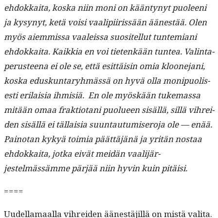
ehdokkai­ta, kos­ka niin moni on kään­tynyt puoleeni
ja kysynyt, ketä voisi vaalipi­iris­sään äänestää. Olen
myös aiem­mis­sa vaaleis­sa suositel­lut tun­temi­ani
ehdokkai­ta. Kaikkia en voi tietenkään tun­tea. Val­in­ta­
pe­rus­teena ei ole se, että esit­täisin omia kloone­jani,
kos­ka eduskun­taryh­mässä on hyvä olla monipuolis­
es­ti eri­laisia ihmisiä. En ole myöskään tuke­mas­sa
mitään omaa frak­tiotani puolueen sisäl­lä, sil­lä vihrei­
den sisäl­lä ei täl­laisia suun­tau­tu­mis­ero­ja ole — enää.
Pain­o­tan kykyä toimia päät­täjänä ja yritän nos­taa
ehdokkai­ta, jot­ka eivät mei­dän vaal­i­jär­
jestelmässämme pär­jää niin hyvin kuin pitäisi.
====
Uudel­la­maal­la vihrei­den äänestäjil­lä on mis­tä vali­ta.