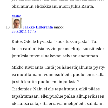
olisi min­un ehdokkaani nuori Juhis Ranta.
Vastaa
Jaakko Helleranta
sanoo:
29.3.2011 17:43
Kiitos Odelle hyvas­ta “suosi­tus­sar­jas­ta”. Tal­
laisia rauhal­lisia hyvin perustel­tu­ja suosi­tuskir­
joituk­sia toivoisi nake­van sel­vasti enemman.
Mikko Kivi­ran­ta: Entä jos äänestäjäkun­ta pysty­
isi muut­ta­maan voima­suhtei­ta puolueen sisäl­lä
ja sitä kaut­ta puolueen linjauksia?
Tiedemies: Näin ei ole tapah­tunut, eikä pääse
tapah­tu­maan, ellei puolue palaa alku­peräiseen
ideaansa siitä, että eriäviä mielip­iteitä sallitaan.