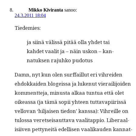
Mikko Kiviranta
sanoo:
24.3.2011 18:04
Tiedemies:
ja siinä välis­sä pitää olla yhdet tai
kahdet vaalit ja – näin uskon – kan­
natuk­sen rajuhko pudotus
Damn, nyt kun olen surf­fail­lut eri vihrei­den
ehdokkaiden blo­geis­sa ja lukenut vierail­i­joiden
kom­ment­te­ja, minus­ta alkaa tun­tua että olet
oike­as­sa (ja tämä sopii yhteen tut­tava­pi­iris­sä
vellovan ‘hil­jaisen tiedon’ kanssa): Vihreille on
tulos­sa veret­seisaut­ta­va vaal­i­tap­pio. Lib­er­aal­
isi­iv­en pet­tyneitä edel­lisen vaa­likau­den kan­nat­