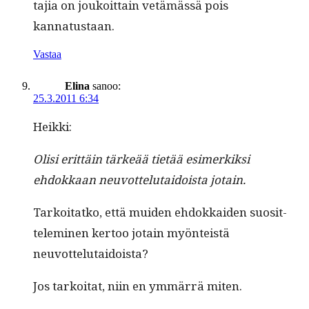
ta­jia on joukoit­tain vetämässä pois
kannatustaan.
Vastaa
Elina
sanoo:
25.3.2011 6:34
Heik­ki:
Olisi erit­täin tärkeää tietää esimerkik­si
ehdokkaan neu­vot­te­lu­taidoista jotain.
Tarkoi­tatko, että muiden ehdokkaiden suosit­
telem­i­nen ker­too jotain myön­teistä
neuvottelutaidoista?
Jos tarkoi­tat, niin en ymmär­rä miten.