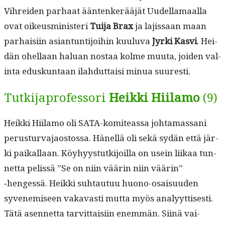
Vihrei­den parhaat ään­tenkerääjät Uudel­la­maal­la
ovat oikeusmin­is­teri
Tui­ja Brax
ja lajis­saan maan
parhaisi­in asiantun­ti­joi­hin kuu­lu­va
Jyr­ki Kasvi
. Hei­
dän ohel­laan halu­an nos­taa kolme muu­ta, joiden val­
in­ta eduskun­taan ilah­dut­taisi min­ua suuresti.
Tutkijaprofessori
Heikki Hiilamo
(9)
Heik­ki Hiil­amo oli SATA-komite­as­sa johta­mas­sani
perus­tur­va­jaos­tossa. Hänel­lä oli sekä sydän että jär­
ki paikallaan. Köy­hyys­tutk­i­joil­la on usein liikaa tun­
net­ta pelis­sä ”Se on niin väärin niin väärin”
‑hengessä. Heik­ki suh­tau­tuu huono-osaisu­u­den
syven­e­miseen vakavasti mut­ta myös ana­lyyt­tis­es­ti.
Tätä asen­net­ta tarvit­taisi­in enem­män. Siinä vai­