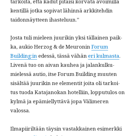
tarkoi­ta, että kadut pitäisi kor­va­ta avoimil­la
ken­til­lä jot­ka sopi­vat lähin­nä arkkite­hdin
taidon­näyt­teen ihasteluun.”
Jos­ta tuli mieleen juurikin yksi täl­lainen paik­
ka, aukio Her­zog & de Meu­ronin
Forum
Building:in
edessä, tässä vähän
eri kul­mas­ta
.
Livenä tuo on aivan kauhea ja jalankulku­
mielessä autio, itse Forum Build­ing muuten
sisältää juurikin ne ele­men­tit joi­ta oli tarkoi­
tus tuo­da Kata­janokan hotel­li­in, lop­putu­los on
kylmä ja epämiel­lyt­tävä jopa Välimeren
valossa.
Ilmapi­ir­iltään täysin vas­takkainen esimerk­ki