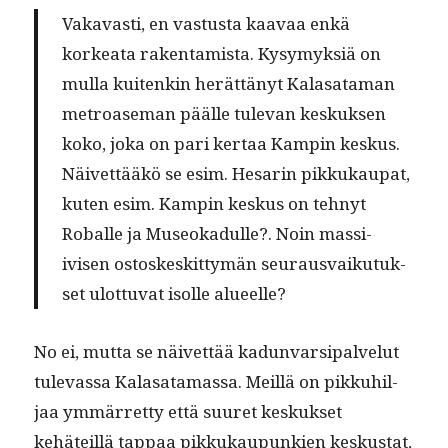
Vakavasti, en vas­tus­ta kaavaa enkä
korkea­ta rak­en­tamista. Kysymyk­siä on
mul­la kuitenkin herät­tänyt Kalasa­ta­man
metroase­man päälle tule­van keskuk­sen
koko, joka on pari ker­taa Kampin keskus.
Näivet­tääkö se esim. Hesarin pikkukau­pat,
kuten esim. Kampin keskus on tehnyt
Roballe ja Museokadulle?. Noin mas­si­
ivisen ostoskeskit­tymän seu­raus­vaiku­tuk­
set ulot­tuvat isolle alueelle?
No ei, mut­ta se näivet­tää kadun­var­si­palve­lut
tulevas­sa Kalasa­ta­mas­sa. Meil­lä on pikkuhil­
jaa ymmär­ret­ty että suuret keskuk­set
kehäteil­lä tap­paa pikkukaupunkien kesku­s­tat,