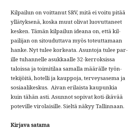
Kil­pailun on voit­tanut SRV, mitä ei voitu pitää
yllä­tyk­senä, kos­ka muut oli­vat luovut­ta­neet
kesken. Tämän kil­pailun ideana on, että kil­
pail­i­jan on sitoudut­ta­va myös toteut­ta­maan
han­ke. Nyt tulee korkea­ta. Asun­to­ja tulee par­
ille tuhan­nelle asukkaalle 32-ker­roksis­sa
talois­sa ja toim­i­ti­laa samal­la määrälle työn­
tek­i­jöitä, hotel­li ja kaup­po­ja, ter­veysase­ma ja
sosi­aa­likeskus. Aivan eri­laista kaupunkia
kuin tähän asti. Asun­not sopi­vat koti-ikävää
poteville viro­laisille. Sieltä näkyy Tallinnaan.
Kir­ja­va satama