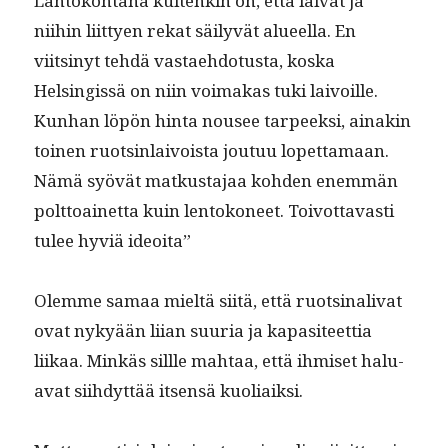
Lähtöko­htana kuitenkin on, että lai­vat ja
niihin liit­tyen rekat säi­lyvät alueel­la. En
viitsinyt tehdä vas­tae­hdo­tus­ta, kos­ka
Helsingis­sä on niin voimakas tuki laivoille.
Kun­han löpön hin­ta nousee tarpeek­si, ainakin
toinen ruotsin­laivoista joutuu lopet­ta­maan.
Nämä syövät matkus­ta­jaa kohden enem­män
polt­toainet­ta kuin lentokoneet. Toiv­ot­tavasti
tulee hyviä ideoita”
Olemme samaa mieltä siitä, että ruotsi­nali­vat
ovat nykyään liian suuria ja kap­a­siteet­tia
liikaa. Minkäs sil­lle mah­taa, että ihmiset halu­
a­vat siihdyt­tää itsen­sä kuoliaiksi.