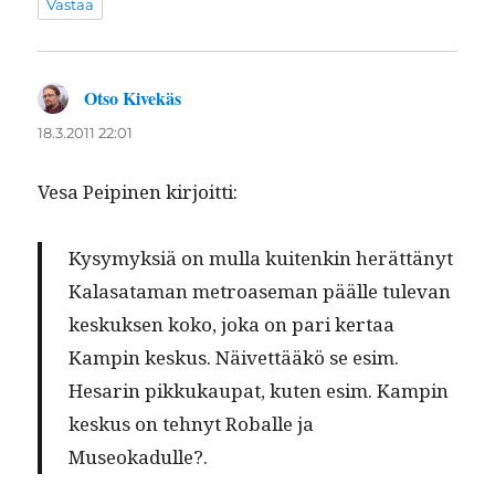
Vastaa
Otso Kivekäs
sanoo:
18.3.2011 22:01
Vesa Peip­inen kirjoitti:
Kysymyk­siä on mul­la kuitenkin herät­tänyt
Kalasa­ta­man metroase­man päälle tule­van
keskuk­sen koko, joka on pari ker­taa
Kampin keskus. Näivet­tääkö se esim.
Hesarin pikkukau­pat, kuten esim. Kampin
keskus on tehnyt Roballe ja
Museokadulle?.