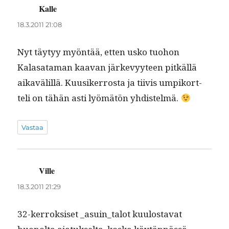
Kalle
sanoo:
18.3.2011 21:08
Nyt täy­tyy myön­tää, etten usko tuo­hon
Kalasa­ta­man kaa­van järkevyy­teen pitkäl­lä
aikavälil­lä. Kuusik­er­rosta ja tiivis umpiko­rt­
teli on tähän asti lyömätön yhdistelmä.
Vastaa
Ville
sanoo:
18.3.2011 21:29
32-ker­roksiset _asuin_talot kuu­losta­vat