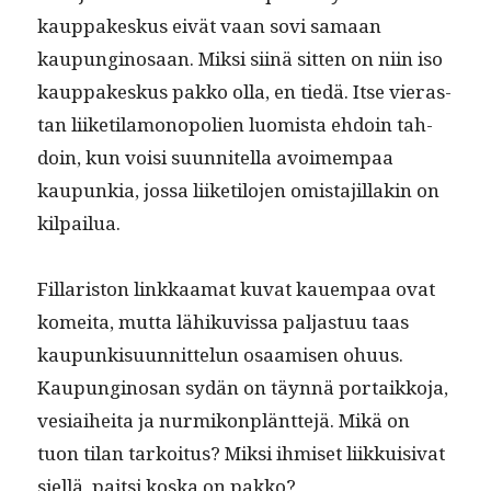
kaup­pakeskus eivät vaan sovi samaan
kaupungi­nosaan. Mik­si siinä sit­ten on niin iso
kaup­pakeskus pakko olla, en tiedä. Itse vieras­
tan liiketil­a­m­o­nop­o­lien luomista ehdoin tah­
doin, kun voisi suun­nitel­la avoimem­paa
kaupunkia, jos­sa liiketilo­jen omis­ta­jil­lakin on
kilpailua.
Fil­lar­is­ton linkkaa­mat kuvat kauem­paa ovat
komei­ta, mut­ta lähiku­vis­sa pal­jas­tuu taas
kaupunkisu­un­nit­telun osaamisen ohu­us.
Kaupungi­nosan sydän on täyn­nä por­taikko­ja,
vesi­ai­hei­ta ja nur­mikon­plänt­te­jä. Mikä on
tuon tilan tarkoi­tus? Mik­si ihmiset liikkuisi­vat
siel­lä, pait­si kos­ka on pakko?