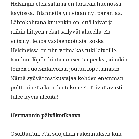
Helsin­gin eteläsa­ta­ma on törkeän huonos­sa
käytössä. Tilan­net­ta yritetään nyt paran­taa.
Lähtöko­htana kuitenkin on, että lai­vat ja
niihin liit­tyen rekat säi­lyvät alueel­la. En
viitsinyt tehdä vas­tae­hdo­tus­ta, kos­ka
Helsingis­sä on niin voimakas tuki laivoille.
Kun­han löpön hin­ta nousee tarpeek­si, ainakin
toinen ruotsin­laivoista joutuu lopet­ta­maan.
Nämä syövät matkus­ta­jaa kohden enem­män
polt­toainet­ta kuin lentokoneet. Toiv­ot­tavasti
tulee hyviä ideoita!
Her­man­nin päiväkotikaava
Osoit­tau­tui, että suo­jel­lun raken­nuk­sen kun­