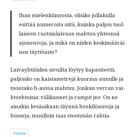
Ihan mie­lenki­in­nos­ta, olisiko jol­lakul­la
esit­tää numeroi­ta siitä, kuin­ka paljon tuol­
laiseen ruotsin­laivaan mah­tuu yhteen­sä
ajoneu­vo­ja, ja mikä on niiden keskimääräi­
nen täyttöaste?
Laivay­htiöi­den sivuil­ta löy­tyy kap­a­siteetit,
paljonko on kaistame­tre­jä kuor­ma-autoille ja
mon­tako h‑autoa mah­tuu. Jonkun ver­ran vai­
h­toe­htoisia; välikan­net ja rampit jne. On ne
ainakin kesäaikaan täyn­nä henkilöau­to­ja ja
busse­ja, muul­loin taas enem­män rahtia.
Vastaa