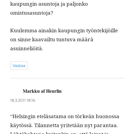
kaupun­gin asun­to­ja ja paljonko
omistusasuntoja?
Kuulem­ma ainakin kaupun­gin työn­tek­i­jöille
on sinne kaavail­tu tun­tu­va määrä
asuinneliöitä.
Vastaa
Markku af Heurlin
sanoo:
18.3.2011 18:16
“Helsin­gin eteläsa­ta­ma on törkeän huonos­sa
käytössä. Tilan­net­ta yritetään nyt paran­taa.