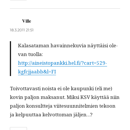
Ville
sanoo:
18.3.2011 21:51
Kalasa­ta­man havain­neku­via näyt­täisi ole­
van tuolla:
http://aineistopankki.hel.fi/?cart=529-
kgfcjjaabb&l=FI
Toiv­ot­tavasti noista ei ole kaupun­ki (eli me)
kovin paljon mak­sanut. Mik­si KSV käyt­tää niin
paljon kon­sult­te­ja viite­su­un­nitelmien tekoon
ja kelpu­ut­taa kelvot­toman jäljen…?