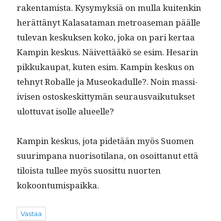
rak­en­tamista. Kysymyk­siä on mul­la kuitenkin
herät­tänyt Kalasa­ta­man metroase­man päälle
tule­van keskuk­sen koko, joka on pari ker­taa
Kampin keskus. Näivet­tääkö se esim. Hesarin
pikkukau­pat, kuten esim. Kampin keskus on
tehnyt Roballe ja Museokadulle?. Noin mas­si­
ivisen ostoskeskit­tymän seu­raus­vaiku­tuk­set
ulot­tuvat isolle alueelle?
Kampin keskus, jota pide­tään myös Suomen
suurim­pana nuorisoti­lana, on osoit­tanut että
tiloista tullee myös suosit­tu nuorten
kokoontumispaikka.
Vastaa