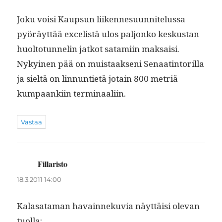
Joku voisi Kaup­sun liiken­nesu­un­nitelus­sa
pyöräyt­tää excelistä ulos paljonko keskus­tan
huolto­tun­nelin jatkot satami­in mak­saisi.
Nykyi­nen pää on muis­taak­seni Senaat­in­to­ril­la
ja sieltä on lin­nun­ti­etä jotain 800 metriä
kumpaanki­in terminaaliin.
Vastaa
Fillaristo
sanoo:
18.3.2011 14:00
Kalasa­ta­man havain­neku­via näyt­täisi ole­van
tuolla: