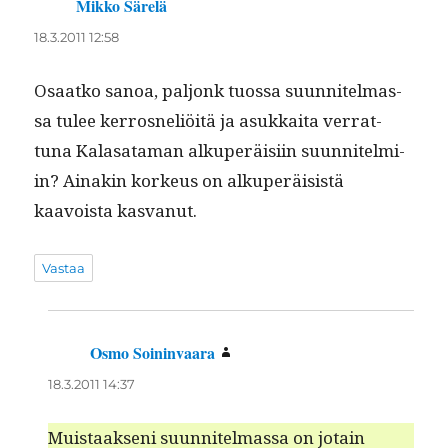
Mikko Särelä
sanoo:
18.3.2011 12:58
Osaatko sanoa, paljonk tuos­sa suun­nitel­mas­
sa tulee ker­rosneliöitä ja asukkai­ta ver­rat­
tuna Kalasa­ta­man alku­peräisi­in suun­nitelmi­
in? Ainakin korkeus on alku­peräi­sistä
kaavoista kasvanut.
Vastaa
Osmo Soininvaara
sanoo:
18.3.2011 14:37
Muis­taak­seni suun­nitel­mas­sa on jotain