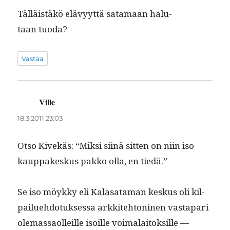
Täl­läistäkö elävyyt­tä sata­maan halu­
taan tuoda?
Vastaa
Ville
sanoo:
18.3.2011 23:03
Otso Kivekäs: “Mik­si siinä sit­ten on niin iso
kaup­pakeskus pakko olla, en tiedä.”
Se iso möykky eli Kalasa­ta­man keskus oli kil­
pailue­hdo­tuk­ses­sa arkkite­htoni­nen vastapari
ole­mas­saolleille isoille voimalaitok­sille —