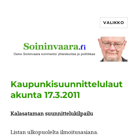
VALIKKO
Kaupunkisuunnittelulaut
akunta 17.3.2011
Kalasa­ta­man suunnittelukilpailu
Lis­tan ulkop­uolelta ilmoitusasiana.