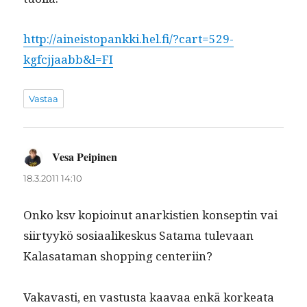
http://aineistopankki.hel.fi/?cart=529-
kgfcjjaabb&l=FI
Vastaa
Vesa Peipinen
sanoo:
18.3.2011 14:10
Onko ksv kopi­oin­ut anark­istien kon­septin vai
siir­tyykö sosi­aa­likeskus Sata­ma tule­vaan
Kalasa­ta­man shop­ping centeriin?
Vakavasti, en vas­tus­ta kaavaa enkä korkea­ta