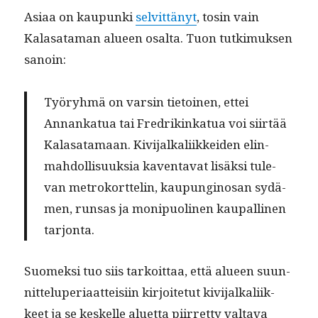
Asi­aa on kaupun­ki
selvit­tänyt
, tosin vain
Kalasa­ta­man alueen osalta. Tuon tutkimuk­sen
sanoin:
Työryh­mä on varsin tietoinen, ettei
Annankat­ua tai Fredrikinkat­ua voi siirtää
Kalasa­ta­maan. Kivi­jal­ka­li­ikkei­den elin­
mah­dol­lisuuk­sia kaven­ta­vat lisäk­si tule­
van metroko­rt­telin, kaupungi­nosan sydä­
men, run­sas ja monipuo­li­nen kau­palli­nen
tarjonta.
Suomek­si tuo siis tarkoit­taa, että alueen suun­
nit­telu­pe­ri­aat­teisi­in kir­joite­tut kivi­jal­ka­li­ik­
keet ja se keskelle aluet­ta piir­ret­ty val­ta­va