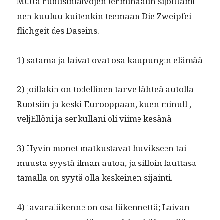
Mut­ta ruo­tisin­laivo­jen ter­mi­naalin sijoit­ta­mi­
nen kuu­luu kuitenkin teemaan Die Zweipfei­
flichgeit des Daseins.
1) sata­ma ja lai­vat ovat osa kaupun­gin elämää
2) joil­lakin on todel­li­nen tarve lähteä autol­la
Ruot­si­in ja kes­ki-Euroop­paan, kuen min­ull ,
vel­jEl­löni ja serkul­lani oli viime kesänä
3) Hyvin mon­et matkus­ta­vat huvikseen tai
muus­ta syys­tä ilman autoa, ja sil­loin laut­tasa­
ta­mal­la on syytä olla keskeinen sijainti.
4) tavar­ali­ikenne on osa liiken­net­tä; Laivan