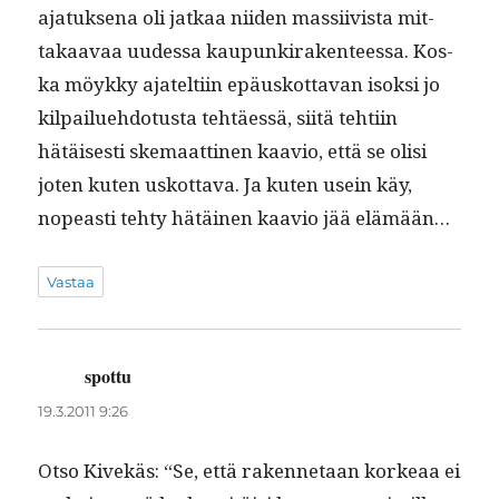
ajatuk­se­na oli jatkaa niiden mas­si­ivista mit­
takaavaa uudessa kaupunki­rak­en­teessa. Kos­
ka möykky ajatelti­in epäuskot­ta­van isok­si jo
kil­pailue­hdo­tus­ta tehtäessä, siitä tehti­in
hätäis­es­ti ske­maat­ti­nen kaavio, että se olisi
joten kuten uskot­ta­va. Ja kuten usein käy,
nopeasti tehty hätäi­nen kaavio jää elämään…
Vastaa
spottu
sanoo:
19.3.2011 9:26
Otso Kivekäs: “Se, että raken­netaan korkeaa ei