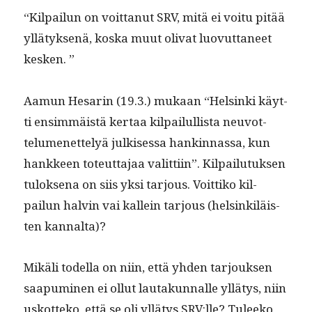
“Kil­pailun on voit­tanut SRV, mitä ei voitu pitää
yllä­tyk­senä, kos­ka muut oli­vat luovut­ta­neet
kesken. ”
Aamun Hesarin (19.3.) mukaan “Helsin­ki käyt­
ti ensim­mäistä ker­taa kil­pailullista neu­vot­
telumenet­te­lyä julkises­sa han­k­in­nas­sa, kun
han­kkeen toteut­ta­jaa valit­ti­in”. Kil­pailu­tuk­sen
tulok­se­na on siis yksi tar­jous. Voit­tiko kil­
pailun halvin vai kallein tar­jous (helsinkiläis­
ten kannalta)?
Mikäli todel­la on niin, että yhden tar­jouk­sen
saa­pumi­nen ei ollut lau­takun­nalle yllä­tys, niin
uskot­teko, että se oli yllä­tys SRV:lle? Tuleeko