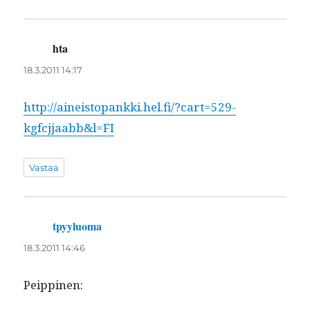
hta
sanoo:
18.3.2011 14:17
http://aineistopankki.hel.fi/?cart=529-
kgfcjjaabb&l=FI
Vastaa
tpyyluoma
sanoo:
18.3.2011 14:46
Peip­pinen: