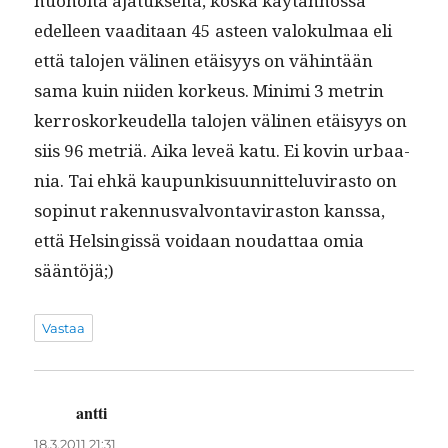
huonol­ta ajatuk­selta, kos­ka käytän­nössä
edelleen vaa­di­taan 45 asteen val­okul­maa eli
että talo­jen väli­nen etäisyys on vähin­tään
sama kuin niiden korkeus. Min­i­mi 3 metrin
ker­rosko­rkeudel­la talo­jen väli­nen etäisyys on
siis 96 metriä. Aika lev­eä katu. Ei kovin urbaa­
nia. Tai ehkä kaupunkisu­un­nit­telu­vi­ras­to on
sopin­ut raken­nus­valvon­tavi­ras­ton kanssa,
että Helsingis­sä voidaan nou­dat­taa omia
sääntöjä;)
Vastaa
antti
sanoo:
18.3.2011 21:31