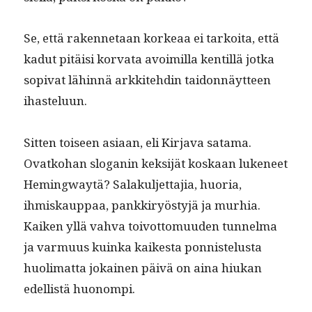
Se, että raken­netaan korkeaa ei tarkoi­ta, että
kadut pitäisi kor­va­ta avoimil­la ken­til­lä jot­ka
sopi­vat lähin­nä arkkite­hdin taidon­näyt­teen
ihasteluun.
Sit­ten toiseen asi­aan, eli Kir­ja­va sata­ma.
Ovatko­han slo­ganin kek­si­jät koskaan luke­neet
Hem­ing­waytä? Salakul­jet­ta­jia, huo­ria,
ihmiskaup­paa, pankkiryöstyjä ja murhia.
Kaiken yllä vah­va toiv­ot­to­muu­den tun­nel­ma
ja var­muus kuin­ka kaikesta pon­nis­telus­ta
huoli­mat­ta jokainen päivä on aina hiukan
edel­listä huonompi.