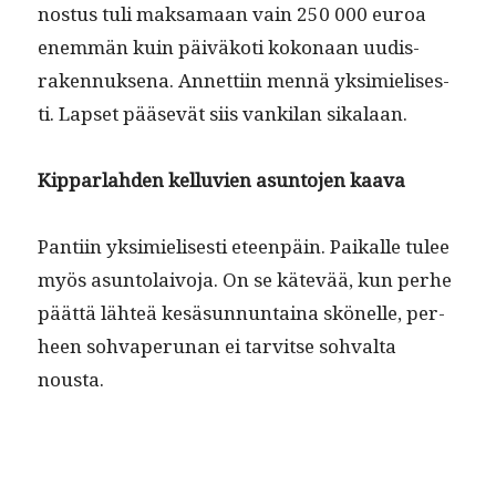
nos­tus tuli mak­samaan vain 250 000 euroa
enem­män kuin päiväkoti kokon­aan uud­is­
raken­nuk­se­na. Annet­ti­in men­nä yksimielis­es­
ti. Lapset pää­sevät siis vanki­lan sikalaan.
Kip­par­lah­den kel­lu­vien asun­to­jen kaava
Pan­ti­in yksimielis­es­ti eteen­päin. Paikalle tulee
myös asun­to­laivo­ja. On se kätevää, kun per­he
päät­tä lähteä kesä­sun­nun­taina skönelle, per­
heen sohvape­runan ei tarvitse sohval­ta
nousta.