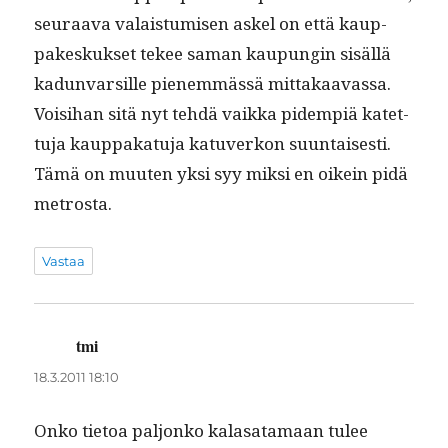
seu­raa­va valais­tu­misen askel on että kaup­
pakeskuk­set tekee saman kaupun­gin sisäl­lä
kadun­var­sille pienem­mässä mit­takaavas­sa.
Voisi­han sitä nyt tehdä vaik­ka pidem­piä katet­
tu­ja kaup­pakatu­ja katu­verkon suun­tais­es­ti.
Tämä on muuten yksi syy mik­si en oikein pidä
metrosta.
Vastaa
tmi
sanoo:
18.3.2011 18:10
Onko tietoa paljonko kalasa­ta­maan tulee