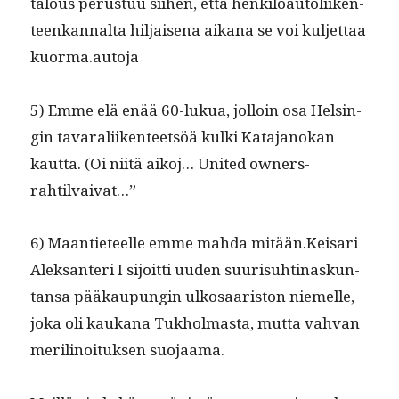
talous perus­tuu siihen, että henkilöau­toli­iken­
teenkannal­ta hil­jaise­na aikana se voi kul­jet­taa
kuorma.autoja
5) Emme elä enää 60-lukua, jol­loin osa Helsin­
gin tavar­ali­iken­teet­söä kul­ki Kata­janokan
kaut­ta. (Oi niitä aikoj… Unit­ed own­ers-
rahtilvaivat…”
6) Maanti­eteelle emme mah­da mitään.Keisari
Alek­san­teri I sijoit­ti uuden suurisuhti­naskun­
tansa pääkaupun­gin ulkosaaris­ton niemelle,
joka oli kaukana Tukhol­mas­ta, mut­ta vah­van
mer­ili­noituk­sen suojaama.