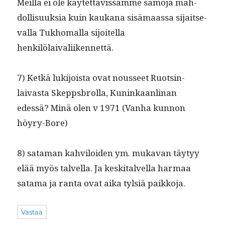
Meil­lä ei ole käytet­tävis­sämme samo­ja mah­
dol­lisuuk­sia kuin kaukana sisä­maas­sa sijait­se­
val­la Tukhoma­l­la sijoitel­la
henkilölaivaliikennettä.
7) Ketkä luk­i­joista ovat nousseet Ruotsin-
laivas­ta Skepps­brol­la, Kuninkaan­li­nan
edessä? Minä olen v 1971 (Van­ha kun­non
höyry-Bore)
8) sata­man kahviloiden ym. muka­van täy­tyy
elää myös talvel­la. Ja keski­talvel­la har­maa
sata­ma ja ranta ovat aika tyl­siä paikkoja.
Vastaa