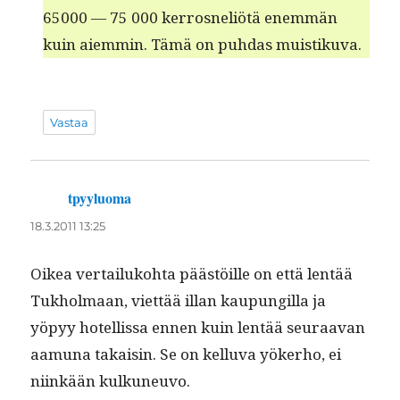
65000 — 75 000 ker­rosneliötä enem­män
kuin aiem­min. Tämä on puh­das muistikuva.
Vastaa
tpyyluoma
sanoo:
18.3.2011 13:25
Oikea ver­tailuko­h­ta päästöille on että lentää
Tukhol­maan, viet­tää illan kaupungilla ja
yöpyy hotel­lis­sa ennen kuin lentää seu­raa­van
aamu­na takaisin. Se on kel­lu­va yök­er­ho, ei
niinkään kulkuneuvo.