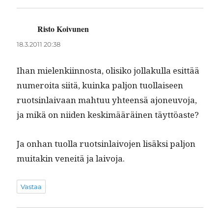
Risto Koivunen
sanoo:
18.3.2011 20:38
Ihan mie­lenki­in­nos­ta, olisiko jol­lakul­la esit­tää
numeroi­ta siitä, kuin­ka paljon tuol­laiseen
ruotsin­laivaan mah­tuu yhteen­sä ajoneu­vo­ja,
ja mikä on niiden keskimääräi­nen täyttöaste?
Ja onhan tuol­la ruotsin­laivo­jen lisäk­si paljon
muitakin veneitä ja laivoja.
Vastaa