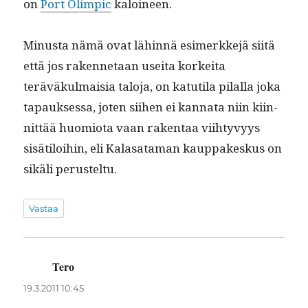
on
Port Olimpic
kaloineen.
Minus­ta nämä ovat lähin­nä esimerkke­jä siitä
että jos raken­netaan usei­ta korkei­ta
teräväkul­maisia talo­ja, on katu­ti­la pilal­la joka
tapauk­ses­sa, joten siihen ei kan­na­ta niin kiin­
nit­tää huomio­ta vaan rak­en­taa viihtyvyys
sisätiloi­hin, eli Kalasa­ta­man kaup­pakeskus on
sikäli perusteltu.
Vastaa
Tero
sanoo:
19.3.2011 10:45