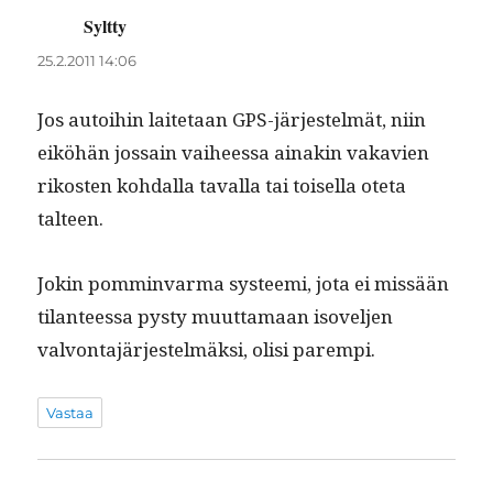
Syltty
sanoo:
25.2.2011 14:06
Jos autoi­hin laite­taan GPS-jär­jestelmät, niin
eiköhän jos­sain vai­heessa ainakin vakavien
rikosten kohdal­la taval­la tai toisel­la ote­ta
talteen.
Jokin pom­min­var­ma sys­tee­mi, jota ei mis­sään
tilanteessa pysty muut­ta­maan isovel­jen
valvon­ta­jär­jestelmäk­si, olisi parempi.
Vastaa