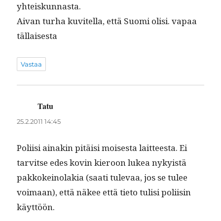
yhteiskunnasta.
Aivan turha kuvitel­la, että Suo­mi olisi. vapaa
tällaisesta
Vastaa
Tatu
sanoo:
25.2.2011 14:45
Poli­isi ainakin pitäisi moi­ses­ta lait­teesta. Ei
tarvitse edes kovin kieroon lukea nyky­istä
pakkokeino­lakia (saati tule­vaa, jos se tulee
voimaan), että näkee että tieto tulisi poli­isin
käyttöön.