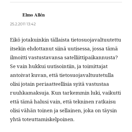
Elmo Allén
sanoo:
25.2.2011 13:42
Eikö jotakuinkin täl­laista tieto­suo­javal­tu­utet­tu
itsekin ehdot­tanut siinä uutises­sa, jos­sa tämä
ilmoit­ti vas­tus­ta­vansa satel­li­it­ti­paikan­nus­ta?
Se vain hukkui uuti­soin­ti­in, ja toimit­ta­jat
antoi­vat kuvan, että tieto­suo­javal­tu­ute­tul­la
olisi jotain peri­aat­teel­lisia syitä vas­tus­taa
ruuhka­mak­su­ja. Kun tarkem­min luki, vaikut­ti
että tämä halusi vain, että tekni­nen ratkaisu
olisi vähän toinen ja sel­l­ainen, joka on täysin
yhtä toteuttamiskelpoinen.