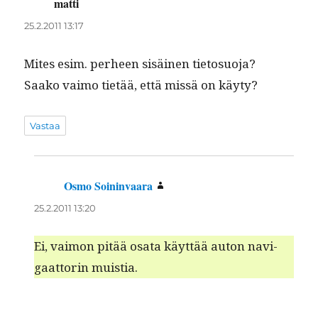
matti
sanoo:
25.2.2011 13:17
Mites esim. per­heen sisäi­nen tieto­suo­ja?
Saako vaimo tietää, että mis­sä on käyty?
Vastaa
Osmo Soininvaara
sanoo:
25.2.2011 13:20
Ei, vai­mon pitää osa­ta käyt­tää auton nav­i­
gaat­torin muistia.