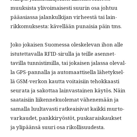
muuk­sista ylivoimais­es­ti suurin osa johtuu
pääasi­as­sa jalankulk­i­jan virheestä tai lain­
rikko­muk­ses­ta: kävel­lään punaisia päin tms.
Joko jokaisen Suomes­sa oleskel­e­van ihon alle
istutet­taval­la RFID-sir­ul­la ja teille asen­net­
tavil­la tun­nis­timil­la, tai jokaisen jalas­sa ole­val­
la GPS-pan­nal­la ja automaat­tisel­la lähetyk­sel­
lä GSM-verkon kaut­ta voitaisi­in tehokkaasti
seu­ra­ta ja sakot­taa lain­vas­tainen käytös. Näin
saataisi­in liiken­nekuolemat vähen­emään ja
samal­la luul­tavasti ratkeaisi­vat kaik­ki mur­to­
varkaudet, pankkiryöstöt, puskaraiskauk­set
ja ylipään­sä suuri osa rikollisuudesta.