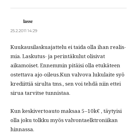
lasse
sanoo:
25.2.2011 14:29
Kuukausi­laskua­jat­telu ei tai­da olla ihan real­is­
mia. Lasku­tus- ja per­in­täku­lut oli­si­vat
aikamoi­set. Ennem­min pitäisi olla etukä­teen
ostet­ta­va ajo-oileus.Kun valvo­va luku­laite syö
kredi­it­tiä sir­ul­ta tms., sen voi tehdä niin ettei
sirua tarvitse tunnistaa.
Kun keskiver­toau­to mak­saa 5–10k€ , täy­ty­isi
olla joku tolkku myös valvon­taelk­tron­i­ikan
hinnassa.