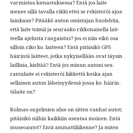
varmis­taa kat­sas­tuk­ses­sa? Entä jos laite
menee sil­lä taval­la rik­ki ettei se rek­isteröi ajoa
lainkaan? Pitääkö auton omis­ta­jan huole­htia,
että laite toimii ja seu­raako rikkon­aisel­la lait­
teel­la ajelus­ta ran­gais­tus? jos ei niin eikö osa
sil­loin riko ko. lait­teen? Entä pitäisikö GPS
häir­in­tä lait­teet, jot­ka nykyisel­lään ovat täysin
lail­lisia, kieltää? Entä jos min­un autoni seu­
ran­ta­laite ei rek­isteröi liikket­tä kos­ka ajan
sel­l­aisen auton läheisyy­dessä jos­sa ko. häir­in­
tälaite on?
Kol­mas ongelmien alue on sit­ten van­hat autot;
pitäisikö niihin kaikki­in asen­taa moinen. Entä
museoau­tot? Entä ammat­tili­ikenne? Ja miten