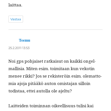
laittaa.
Vastaa
Teemu
sanoo:
25.2.2011 13:53
Noi gps poh­jaiset ratkaisut on kaik­ki ongel­
mallisia. Miten esim. toim­i­taan kun vekotin
menee rik­ki? Jos se rek­isteröin esim. olemat­to­
mia ajo­ja pitääkö auton omis­ta­jan sil­loin
todis­taa, ettei autol­la ole ajeltu?
Lait­tei­den toimin­nan oikeel­lisu­us tulisi kai