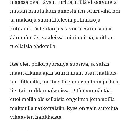
maas­sa ovat täysin turhia, niil­lä ei saavute­ta
mitään muu­ta kuin äänestäjien suuri viha noi­
ta mak­su­ja suun­nit­tele­via poli­itikko­ja
kohtaan. Tietenkin jos tavoit­teesi on saa­da
ään­imääräsi vaaleis­sa min­i­moitua, voithan
tuol­laisia ehdotella.
Itse olen polkupyöräi­lyä suo­si­va, ja sulan
maan aikana ajan suurim­man osan matkois­
tani fil­lar­il­la, mut­ta silti en näe mitään järkeä
tie- tai ruuhka­mak­su­is­sa. Pitää ymmärtää,
ettei meil­lä ole sel­l­aisia ongelmia joi­ta noil­la
mak­suil­la ratkot­taisi­in, kyse on vain autoilua
vihaavien hankkeista.