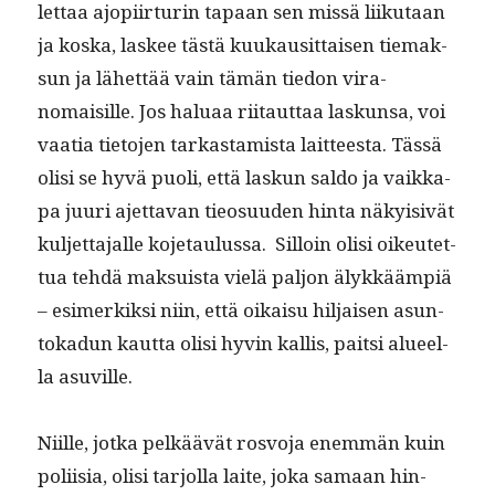
let­taa ajopi­ir­turin tapaan sen mis­sä liiku­taan
ja kos­ka, las­kee tästä kuukausit­taisen tiemak­
sun ja lähet­tää vain tämän tiedon vira­
nomaisille. Jos halu­aa riitaut­taa laskun­sa, voi
vaa­tia tieto­jen tarkas­tamista lait­teesta.
Tässä
olisi se hyvä puoli, että laskun sal­do ja vaikka­
pa juuri ajet­ta­van tieo­su­u­den hin­ta näky­i­sivät
kul­jet­ta­jalle koje­taulus­sa. Sil­loin olisi oikeutet­
tua tehdä mak­su­ista vielä paljon älykkäämpiä
– esimerkik­si niin, että oikaisu hil­jaisen asun­
tokadun kaut­ta olisi hyvin kallis, pait­si alueel­
la asuville.
Niille, jot­ka pelkäävät rosvo­ja enem­män kuin
poli­isia, olisi tar­jol­la laite, joka samaan hin­