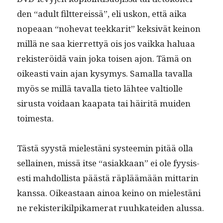
den “adult filt­tereis­sä”, eli uskon, että aika
nopeaan “nohe­vat teekkar­it” kek­sivät keinon
mil­lä ne saa kier­ret­tyä ois jos vaik­ka halu­aa
rek­isteröidä vain joka toisen ajon. Tämä on
oikeasti vain ajan kysymys. Samal­la taval­la
myös se mil­lä taval­la tieto läh­tee val­ti­olle
sirus­ta voidaan kaa­p­a­ta tai häir­itä muiden
toimesta.
Tästä syys­tä mielestäni sys­teemin pitää olla
sel­l­ainen, mis­sä itse “asi­akkaan” ei ole fyy­sis­
es­ti mah­dol­lista päästä räpläämään mit­tarin
kanssa. Oikeas­t­aan ain­oa keino on mielestäni
ne rek­isterik­ilpikam­er­at ruuhkatei­den alussa.