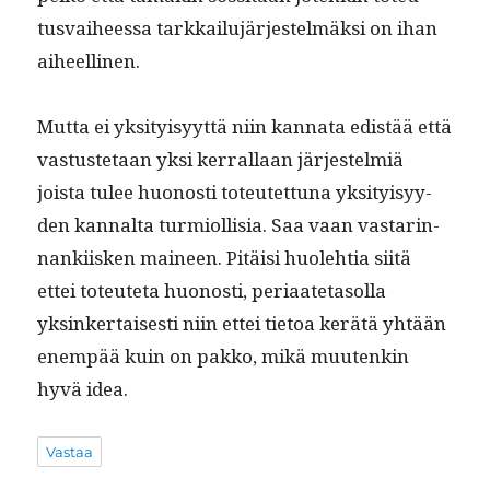
tus­vai­heessa tarkkailu­jär­jestelmäk­si on ihan
aiheellinen.
Mut­ta ei yksi­ty­isyyt­tä niin kan­na­ta edis­tää että
vas­tuste­taan yksi ker­ral­laan jär­jestelmiä
joista tulee huonos­ti toteutet­tuna yksi­ty­isyy­
den kannal­ta turmi­ol­lisia. Saa vaan vas­tarin­
nanki­isken maineen. Pitäisi huole­htia siitä
ettei toteuteta huonos­ti, peri­aate­ta­sol­la
yksinker­tais­es­ti niin ettei tietoa kerätä yhtään
enem­pää kuin on pakko, mikä muutenkin
hyvä idea.
Vastaa