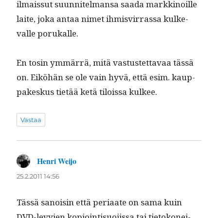
ilmais­sut suun­nitel­mansa saa­da markki­noille
laite, joka antaa nimet ihmisvir­ras­sa kulke­
valle porukalle.
En tosin ymmär­rä, mitä vas­tustet­tavaa tässä
on. Eiköhän se ole vain hyvä, että esim. kaup­
pakeskus tietää ketä tilois­sa kulkee.
Vastaa
Henri Weijo
sanoo:
25.2.2011 14:56
Tässä sanois­in että peri­aate on sama kuin
DVD-levy­jen kopi­oin­tisuo­jis­sa tai tietokonei­