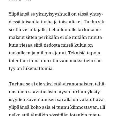
25.2.2011 13:35
Ylipään­sä se yksi­ty­isyyshuoli on tässä yhtey­
dessä toisaal­ta turha ja toisaal­ta ei. Turha sik­
si että verot­ta­jalle, tiehallinnolle tai kuka ne
mak­sut sit­ten peri­ikään ei ole mitään muu­ta
kuin riesaa siitä tiedos­ta mis­sä kukin on
tarkalleen ja mil­loin ajanut. Teknisiä tapo­ja
toteut­taa tämä niin että vain mak­su­ti­eto siir­
tyy on lukemattomia.
Turhaa se ei ole sik­si että vira­nomais­ten tähä­
nas­ti­nen saavu­tus­lista täysin turhan yksi­ty­
isyy­den kaven­tamisen sar­al­la on vaku­ut­ta­va,
ylipään­sä koko asia ei tun­nu kiin­nos­ta­van. Eli
pelko että tämäkin sös­sitään jotenkin toteu­