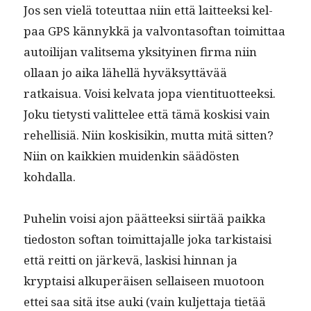
Jos sen vielä toteut­taa niin että lait­teek­si kel­
paa GPS kän­nykkä ja valvon­ta­sof­t­an toimit­taa
autoil­i­jan val­it­se­ma yksi­tyi­nen fir­ma niin
ollaan jo aika lähel­lä hyväksyt­tävää
ratkaisua. Voisi kel­va­ta jopa vien­ti­tuot­teek­si.
Joku tietysti valit­telee että tämä koskisi vain
rehellisiä. Niin koskisikin, mut­ta mitä sit­ten?
Niin on kaikkien muidenkin säädösten
kohdalla.
Puhe­lin voisi ajon päät­teek­si siirtää paik­ka
tiedos­ton sof­t­an toimit­ta­jalle joka tark­istaisi
että reit­ti on järkevä, lask­isi hin­nan ja
kryptaisi alku­peräisen sel­l­aiseen muo­toon
ettei saa sitä itse auki (vain kul­jet­ta­ja tietää