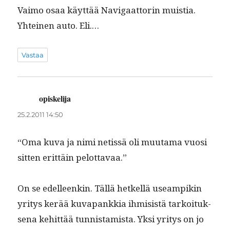
Vaimo osaa käyt­tää Nav­i­gaat­torin muis­tia.
Yhteinen auto. Eli.…
Vastaa
opiskelija
sanoo:
25.2.2011 14:50
“Oma kuva ja nimi netis­sä oli muu­ta­ma vuosi
sit­ten erit­täin pelottavaa.”
On se edelleenkin. Täl­lä het­kel­lä use­ampikin
yri­tys kerää kuva­pankkia ihmi­sistä tarkoituk­
se­na kehit­tää tun­nistamista. Yksi yri­tys on jo