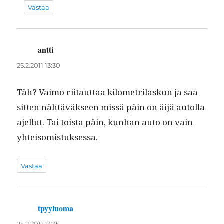
Vastaa
antti
sanoo:
25.2.2011 13:30
Täh? Vaimo riitaut­taa kilo­metri­laskun ja saa
sit­ten nähtäväk­seen mis­sä päin on äijä autol­la
ajel­lut. Tai toista päin, kun­han auto on vain
yhteisomistuksessa.
Vastaa
tpyyluoma
sanoo: