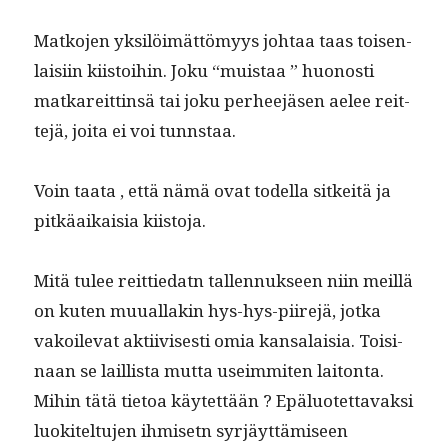
Matko­jen yksilöimät­tömyys johtaa taas toisen­
laisi­in kiis­toi­hin. Joku “muis­taa ” huonos­ti
matkare­it­tin­sä tai joku per­hee­jäsen aelee reit­
te­jä, joi­ta ei voi tunnstaa.
Voin taa­ta , että nämä ovat todel­la sitkeitä ja
pitkäaikaisia kiistoja.
Mitä tulee reit­tiedatn tal­len­nuk­seen niin meil­lä
on kuten muual­lakin hys-hys-piire­jä, jot­ka
vakoil­e­vat akti­ivis­es­ti omia kansalaisia. Toisi­
naan se lail­lista mut­ta useim­miten laitonta.
Mihin tätä tietoa käytet­tään ? Epälu­otet­tavak­si
luokitel­tu­jen ihmisetn syr­jäyt­tämiseen