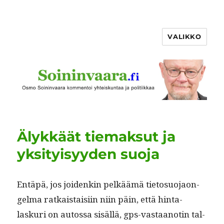
VALIKKO
Älykkäät tiemaksut ja
yksityisyyden suoja
Entäpä, jos joidenkin pelkäämä tieto­suo­jaon­
gel­ma ratkaistaisi­in niin päin, että hin­ta­
laskuri on autossa sisäl­lä, gps-vas­taan­otin tal­