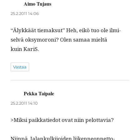
Aimo Tujaus
sanoo:
25.2.2011 14:06
“Älykkäät tiemak­sut” Heh, eikö tuo ole ilmi­
selvä oksy­moroni? Olen samaa mieltä
kuin KariS.
Vastaa
Pekka Taipale
sanoo:
25.2.2011 14:10
>Mik­si paikkatiedot ovat niin pelottavia?
Niin­pä. Jalankulk­i­joiden liiken­neon­net­to­