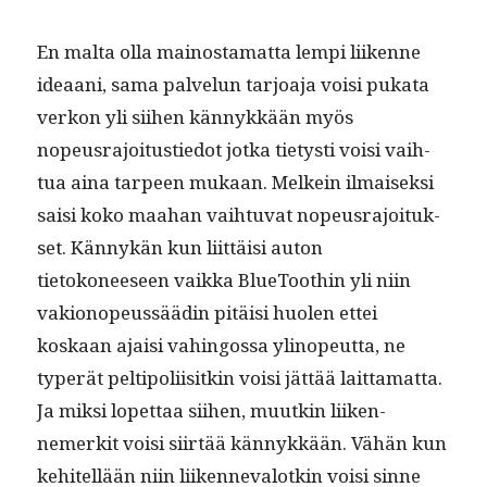
En mal­ta olla main­os­ta­mat­ta lem­pi liikenne
ideaani, sama palvelun tar­joa­ja voisi puka­ta
verkon yli siihen kän­nykkään myös
nopeusra­joi­tustiedot jot­ka tietysti voisi vai­h­
tua aina tarpeen mukaan. Melkein ilmaisek­si
saisi koko maa­han vai­h­tu­vat nopeusra­joituk­
set. Kän­nykän kun liit­täisi auton
tietokoneeseen vaik­ka Blue­Tooth­in yli niin
vakionopeussäädin pitäisi huolen ettei
koskaan ajaisi vahin­gos­sa ylinopeut­ta, ne
type­r­ät peltipoli­isitkin voisi jät­tää lait­ta­mat­ta.
Ja mik­si lopet­taa siihen, muutkin liiken­
nemerk­it voisi siirtää kän­nykkään. Vähän kun
kehitel­lään niin liiken­neval­otkin voisi sinne