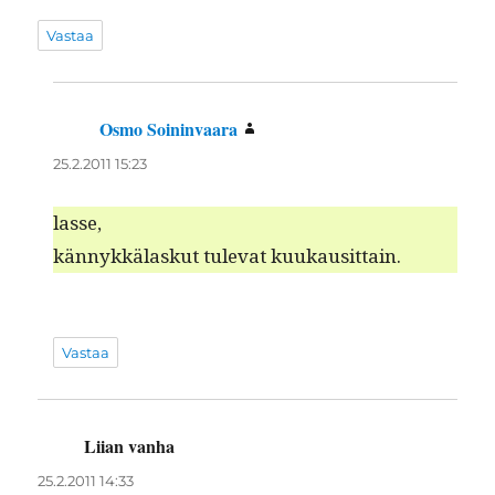
Vastaa
Osmo Soininvaara
sanoo:
25.2.2011 15:23
lasse,
kän­nykkälaskut tule­vat kuukausittain.
Vastaa
Liian vanha
sanoo:
25.2.2011 14:33