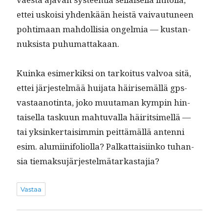
ettei uskoisi yhdenkään heistä vaivau­tuneen
pohti­maan mah­dol­lisia ongelmia — kus­tan­
nuk­sista puhumattakaan.
Kuin­ka esimerkik­si on tarkoi­tus valvoa sitä,
ettei jär­jestelmää hui­ja­ta häirisemäl­lä gps-
vas­taan­ot­in­ta, joko muu­ta­man kympin hin­
taisel­la tasku­un mah­tu­val­la häir­it­simel­lä —
tai yksinker­taisim­min peit­tämäl­lä anten­ni
esim. alu­mi­ini­fo­li­ol­la? Palkat­taisi­inko tuhan­
sia tiemaksujärjestelmätarkastajia?
Vastaa