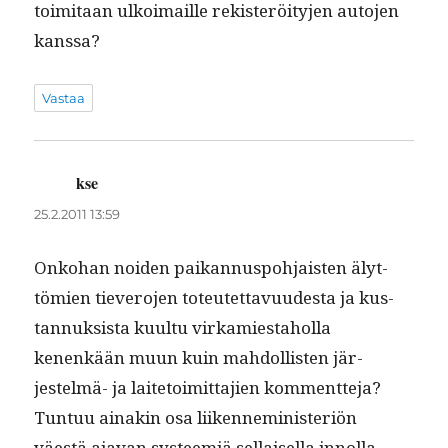
toim­i­taan ulkoimaille rek­isteröi­ty­jen auto­jen
kanssa?
Vastaa
kse
sanoo:
25.2.2011 13:59
Onko­han noiden paikan­nus­po­h­jais­ten älyt­
tömien tievero­jen toteutet­tavu­ud­es­ta ja kus­
tan­nuk­sista kuul­tu virkami­es­ta­hol­la
kenenkään muun kuin mah­dol­lis­ten jär­
jestelmä- ja laite­toimit­ta­jien kom­ment­te­ja?
Tun­tuu ainakin osa liiken­ne­m­i­nis­ter­iön
väestä aja­van sys­teemiä sel­l­aisel­la innol­la,