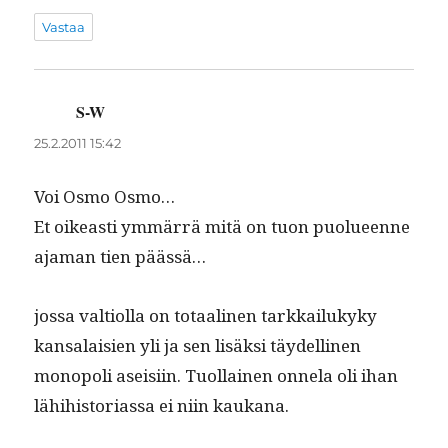
Vastaa
S-W
sanoo:
25.2.2011 15:42
Voi Osmo Osmo…
Et oikeasti ymmär­rä mitä on tuon puolueenne
aja­man tien päässä…
jos­sa val­ti­ol­la on totaa­li­nen tarkkailukyky
kansalaisien yli ja sen lisäk­si täy­delli­nen
monop­o­li aseisi­in. Tuol­lainen onnela oli ihan
lähi­his­to­ri­as­sa ei niin kaukana.