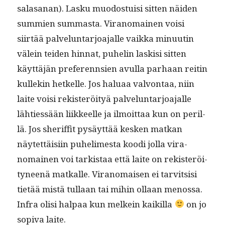
salasanan). Lasku muo­dos­tu­isi sit­ten näi­den
sum­mien sum­mas­ta. Vira­nomainen voisi
siirtää palvelun­tar­joa­jalle vaik­ka min­uutin
välein tei­den hin­nat, puhe­lin lask­isi sit­ten
käyt­täjän pref­erennsien avul­la parhaan reitin
kullekin het­kelle. Jos halu­aa valvon­taa, niin
laite voisi rek­isteröi­tyä palvelun­tar­joa­jalle
lähtiessään liik­keelle ja ilmoit­taa kun on per­il­
lä. Jos sher­if­fit pysäyt­tää kesken matkan
näytet­täisi­in puhe­limes­ta koo­di jol­la vira­
nomainen voi tark­istaa että laite on rek­isteröi­
tyneenä matkalle. Vira­nomaisen ei tarvit­sisi
tietää mis­tä tul­laan tai mihin ollaan menos­sa.
Infra olisi hal­paa kun melkein kaikil­la
on jo
sopi­va laite.