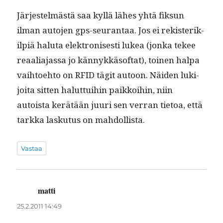
Jär­jestelmästä saa kyl­lä läh­es yhtä fik­sun
ilman auto­jen gps-seu­ran­taa. Jos ei rek­isterik­
ilpiä halu­ta elek­tro­n­is­es­ti lukea (jon­ka tekee
reaali­a­jas­sa jo kän­nykkä­sof­t­at), toinen hal­pa
vai­h­toe­hto on RFID tägit autoon. Näi­den luk­i­
joi­ta sit­ten halut­tui­hin paikkoi­hin, niin
autoista kerätään juuri sen ver­ran tietoa, että
tark­ka lasku­tus on mahdollista.
Vastaa
matti
sanoo:
25.2.2011 14:49