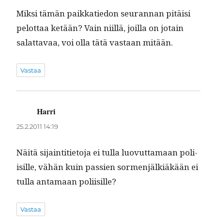
Mik­si tämän paikkatiedon seu­ran­nan pitäisi
pelot­taa ketään? Vain niil­lä, joil­la on jotain
salat­tavaa, voi olla tätä vas­taan mitään.
Vastaa
Harri
sanoo:
25.2.2011 14:19
Näitä sijain­ti­ti­eto­ja ei tul­la luovut­ta­maan poli­
isille, vähän kuin passien sor­men­jälk­iäkään ei
tul­la anta­maan poliisille?
Vastaa