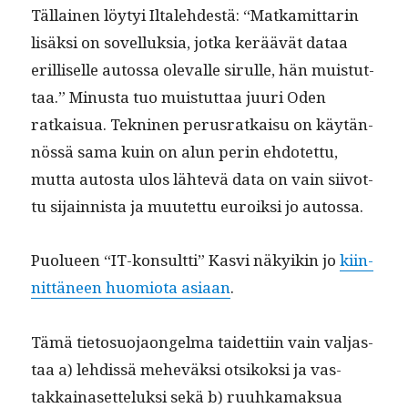
Täl­lainen löy­tyi Iltale­hdestä: “Matkamit­tarin
lisäk­si on sovel­luk­sia, jot­ka keräävät dataa
eril­liselle autossa ole­valle sir­ulle, hän muis­tut­
taa.” Minus­ta tuo muis­tut­taa juuri Oden
ratkaisua. Tekni­nen perus­ratkaisu on käytän­
nössä sama kuin on alun perin ehdotet­tu,
mut­ta autos­ta ulos lähtevä data on vain siiv­ot­
tu sijain­nista ja muutet­tu euroik­si jo autossa.
Puolueen “IT-kon­sult­ti” Kasvi näkyikin jo
kiin­
nit­täneen huomio­ta asi­aan
.
Tämä tieto­suo­jaon­gel­ma taidet­ti­in vain val­jas­
taa a) lehdis­sä meheväk­si otsikok­si ja vas­
takkainaset­teluk­si sekä b) ruuhka­mak­sua