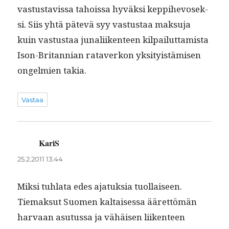
vas­tus­tavis­sa tahois­sa hyväk­si kep­pi­hevosek­
si. Siis yhtä pätevä syy vas­tus­taa mak­su­ja
kuin vas­tus­taa junali­iken­teen kil­pailut­tamista
Ison-Bri­tann­ian rataverkon yksi­ty­istämisen
ongelmien takia.
Vastaa
KariS
sanoo:
25.2.2011 13:44
Mik­si tuh­la­ta edes ajatuk­sia tuol­laiseen.
Tiemak­sut Suomen kaltaises­sa ääret­tömän
har­vaan asu­tus­sa ja vähäisen liiken­teen