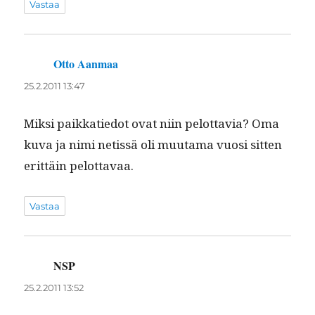
Vastaa
Otto Aanmaa
sanoo:
25.2.2011 13:47
Mik­si paikkatiedot ovat niin pelot­tavia? Oma
kuva ja nimi netis­sä oli muu­ta­ma vuosi sit­ten
erit­täin pelottavaa.
Vastaa
NSP
sanoo:
25.2.2011 13:52