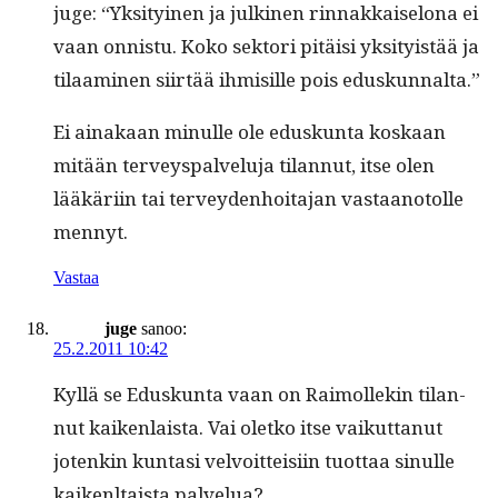
juge: “Yksi­tyi­nen ja julki­nen rin­nakkaiselona ei
vaan onnis­tu. Koko sek­tori pitäisi yksi­ty­istää ja
tilaami­nen siirtää ihmisille pois eduskunnalta.”
Ei ainakaan min­ulle ole eduskun­ta koskaan
mitään ter­veyspalvelu­ja tilan­nut, itse olen
lääkäri­in tai ter­vey­den­hoita­jan vas­taan­otolle
mennyt.
Vastaa
juge
sanoo:
25.2.2011 10:42
Kyl­lä se Eduskun­ta vaan on Raimollekin tilan­
nut kaiken­laista. Vai oletko itse vaikut­tanut
jotenkin kun­tasi velvoit­teisi­in tuot­taa sin­ulle
kaikenl­taista palvelua?