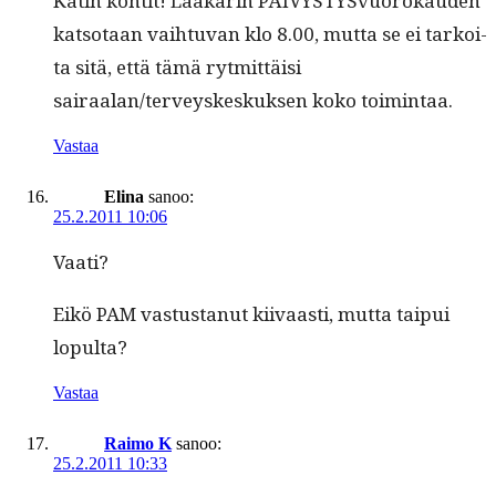
Katin kon­tit! Lääkärin PÄIVYSTYSvuorokau­den
kat­so­taan vai­h­tu­van klo 8.00, mut­ta se ei tarkoi­
ta sitä, että tämä ryt­mit­täisi
sairaalan/terveyskeskuksen koko toimintaa.
Vastaa
Elina
sanoo:
25.2.2011 10:06
Vaati?
Eikö PAM vas­tus­tanut kiivaasti, mut­ta taipui
lopulta?
Vastaa
Raimo K
sanoo:
25.2.2011 10:33