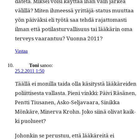
date­ta. Mik­sei voisi käyt­tää ihan vain järkeä
välil­lä? Miten ihmeessä yrit­täjä-sta­tus muut­taa
yön päiväk­si eli työtä saa tehdä rajat­tomasti
ilman että poti­las­tur­val­lisu­us tai lääkärin oma
ter­veys vaaran­tuu? Vuon­na 2011?
Vastaa
Toni
sanoo:
25.2.2011 1:50
Tääl­lä ei monil­la tai­da olla käsi­tys­tä lääkärei­den
poli­it­tis­es­ta val­las­ta. Pieni vink­ki: Päivi Räsä­nen,
Pent­ti Tiu­sa­nen, Asko-Sel­javaara, Sinikka
Mönkäre, Min­er­va Krohn. Joko siinä oli­vat kaik­
ki puolueet?
Johonkin se perus­tuu, että lääkäre­itä ei