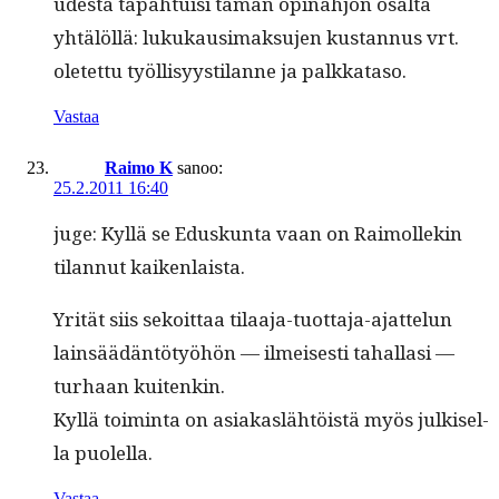
ud­es­ta tapah­tu­isi tämän opinahjon osalta
yhtälöl­lä: lukukausi­mak­su­jen kus­tan­nus vrt.
oletet­tu työl­lisyys­ti­lanne ja palkkataso.
Vastaa
Raimo K
sanoo:
25.2.2011 16:40
juge: Kyl­lä se Eduskun­ta vaan on Raimollekin
tilan­nut kaikenlaista.
Yrität siis sekoit­taa tilaa­ja-tuot­ta­ja-ajat­telun
lain­säädän­tö­työhön — ilmeis­es­ti tahal­lasi —
turhaan kuitenkin.
Kyl­lä toim­inta on asi­akaslähtöistä myös julkisel­
la puolella.
Vastaa