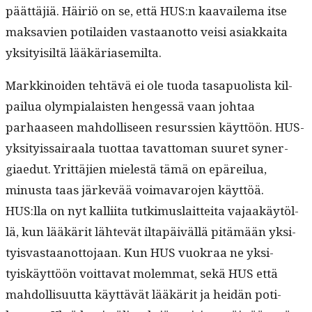
päät­täjiä. Häir­iö on se, että HUS:n kaavaile­ma itse
mak­savien poti­laiden vas­taan­ot­to veisi asi­akkai­ta
yksi­ty­isiltä lääkäriasemilta.
Markki­noiden tehtävä ei ole tuo­da tas­a­puolista kil­
pailua olympialais­ten hengessä vaan johtaa
parhaaseen mah­dol­liseen resurssien käyt­töön. HUS-
yksi­tyis­sairaala tuot­taa tavat­toman suuret syn­er­
giae­dut. Yrit­täjien mielestä tämä on epäreilua,
minus­ta taas järkevää voimavaro­jen käyt­töä.
HUS:lla on nyt kalli­ita tutkimus­lait­tei­ta vajaakäytöl­
lä, kun lääkärit lähtevät iltapäiväl­lä pitämään yksi­
ty­is­vas­taan­ot­to­jaan. Kun HUS vuokraa ne yksi­
tyiskäyt­töön voit­ta­vat molem­mat, sekä HUS että
mah­dol­lisu­ut­ta käyt­tävät lääkärit ja hei­dän poti­