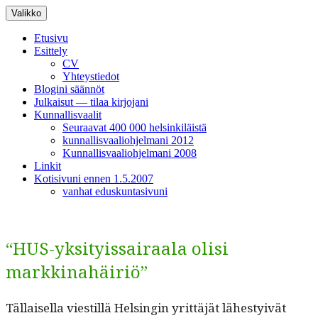
Siirry
Valikko
sisältöön
Etusivu
Esittely
CV
Yhteystiedot
Blogini säännöt
Julkaisut — tilaa kirjojani
Kunnallisvaalit
Seuraavat 400 000 helsinkiläistä
kunnallisvaaliohjelmani 2012
Kunnallisvaaliohjelmani 2008
Linkit
Kotisivuni ennen 1.5.2007
vanhat eduskuntasivuni
“HUS-yksityissairaala olisi
markkinahäiriö”
Täl­laisel­la viestil­lä Helsin­gin yrit­täjät läh­estyivät