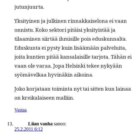
jutunjuurta.
Yksi­tyi­nen ja julki­nen rin­nakkaiselona ei vaan
onnis­tu. Koko sek­tori pitäisi yksi­ty­istää ja
tilaami­nen siirtää ihmisille pois eduskunnal­ta.
Eduskun­ta ei pysty kuin lisäämään palvelui­ta,
joi­ta kun­tien pitää kansalaisille tar­jo­ta. Tähän ei
vaan ole varaa. Jopa Helsin­ki tekee nykyään
syömävelkaa hyv­inäkin aikoina.
Joko kor­jataan toim­inta nyt tai sit­ten kun lainaa
on kreikalaiseen malliin.
Vastaa
Liian vanha
sanoo:
25.2.2011 6:12