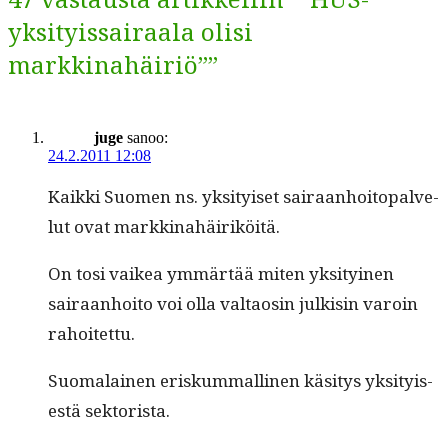
yksityissairaala olisi
markkinahäiriö””
juge
sanoo:
24.2.2011 12:08
Kaik­ki Suomen ns. yksi­tyiset sairaan­hoitopalve­
lut ovat markkinahäiriköitä.
On tosi vaikea ymmärtää miten yksi­tyi­nen
sairaan­hoito voi olla val­taosin julk­isin varoin
rahoitettu.
Suo­ma­lainen eriskum­malli­nen käsi­tys yksi­tyis­
es­tä sektorista.