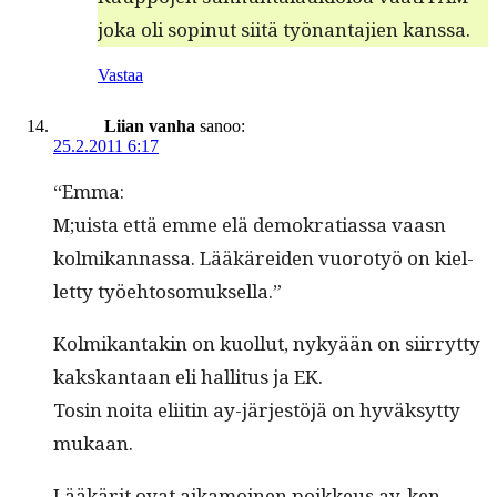
joka oli sopin­ut siitä työ­nan­ta­jien kanssa.
Vastaa
Liian vanha
sanoo:
25.2.2011 6:17
“Emma:
M;uista että emme elä demokra­ti­as­sa vaasn
kolmikan­nas­sa. Lääkärei­den vuorotyö on kiel­
let­ty työehtosomuksella.”
Kolmikan­takin on kuol­lut, nykyään on siir­ryt­ty
kak­skan­taan eli hal­li­tus ja EK.
Tosin noi­ta eli­itin ay-jär­jestöjä on hyväksyt­ty
mukaan.
Lääkärit ovat aikamoinen poikkeus ay-ken­