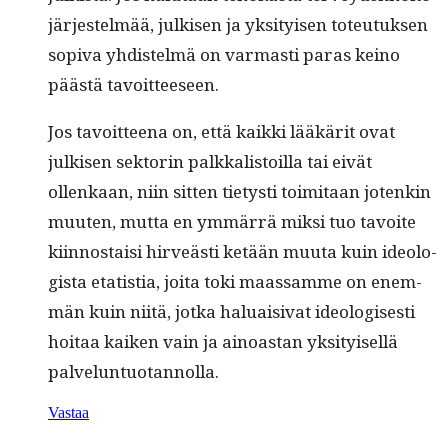
jär­jestelmää, julkisen ja yksi­tyisen toteu­tuk­sen
sopi­va yhdis­telmä on var­masti paras keino
päästä tavoitteeseen.
Jos tavoit­teena on, että kaik­ki lääkärit ovat
julkisen sek­torin palkkalis­toil­la tai eivät
ollenkaan, niin sit­ten tietysti toim­i­taan jotenkin
muuten, mut­ta en ymmär­rä mik­si tuo tavoite
kiin­nos­taisi hirveästi ketään muu­ta kuin ide­ol­o­
gista etatis­tia, joi­ta toki maas­samme on enem­
män kuin niitä, jot­ka halu­aisi­vat ide­ol­o­gis­es­ti
hoitaa kaiken vain ja ain­oas­tan yksi­tyisel­lä
palveluntuotannolla.
Vastaa