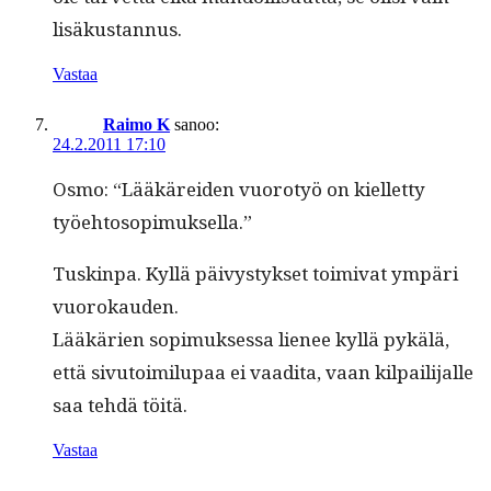
lisäkustannus.
Vastaa
Raimo K
sanoo:
24.2.2011 17:10
Osmo: “Lääkärei­den vuorotyö on kiel­let­ty
työehtosopimuksella.”
Tuskin­pa. Kyl­lä päivystyk­set toimi­vat ympäri
vuorokauden.
Lääkärien sopimuk­ses­sa lie­nee kyl­lä pykälä,
että sivu­toim­ilu­paa ei vaa­di­ta, vaan kil­pail­i­jalle
saa tehdä töitä.
Vastaa