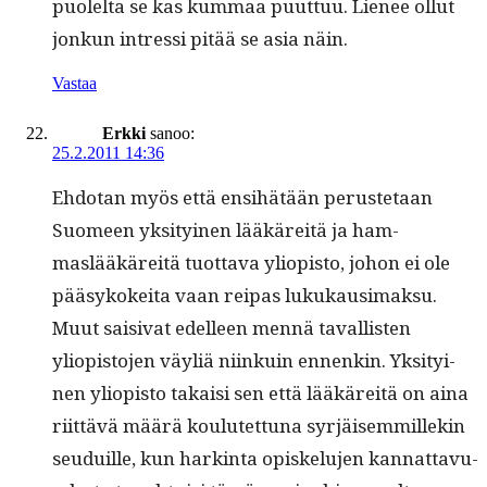
puolelta se kas kum­maa puut­tuu. Lie­nee ollut
jonkun intres­si pitää se asia näin.
Vastaa
Erkki
sanoo:
25.2.2011 14:36
Ehdotan myös että ensi­hätään peruste­taan
Suomeen yksi­tyi­nen lääkäre­itä ja ham­
maslääkäre­itä tuot­ta­va yliopis­to, johon ei ole
pääsykokei­ta vaan reipas lukukausi­mak­su.
Muut saisi­vat edelleen men­nä taval­lis­ten
yliopis­to­jen väyliä niinkuin ennenkin. Yksi­tyi­
nen yliopis­to takaisi sen että lääkäre­itä on aina
riit­tävä määrä koulutet­tuna syr­jäisem­millekin
seuduille, kun hark­in­ta opiskelu­jen kan­nat­tavu­