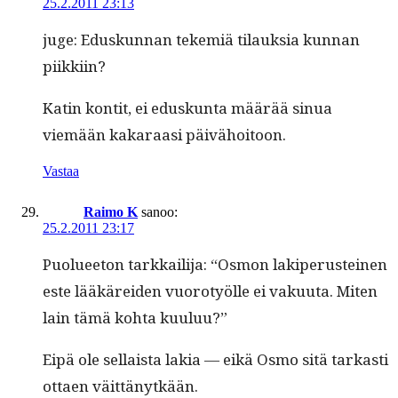
25.2.2011 23:13
juge: Eduskun­nan tekemiä tilauk­sia kun­nan
piikkiin?
Katin kon­tit, ei eduskun­ta määrää sin­ua
viemään kakaraasi päivähoitoon.
Vastaa
Raimo K
sanoo:
25.2.2011 23:17
Puoluee­ton tarkkail­i­ja: “Osmon lakipe­rusteinen
este lääkärei­den vuorotyölle ei vaku­u­ta. Miten
lain tämä koh­ta kuuluu?”
Eipä ole sel­l­aista lakia — eikä Osmo sitä tarkasti
ottaen väittänytkään.