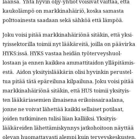
laansa. Yhtä hyvin öljy-yhtiöt voisi­vat väit­tää, että
kaukoläm­pö on markki­nahäir­iö, kos­ka samas­ta
polt­toaines­ta saadaan sekä sähköä että lämpöä.
Joku voisi pitää markki­nahäir­iönä sitäkin, että yksi­
tyis­sek­to­ril­la toimii nyt lääkäre­itä, joil­la on päävir­ka
HYKS:issä. HYKS vas­taa hei­dän työter­veyshuol­
lostaan ja ennen kaikkea ammat­ti­taidon ylläpitämis­
es­tä. Aidon yksi­ty­is­lääkärin olisi hyvinkin perustel­
tua pitää tätä epäreilu­na kil­pailu­na. Joku voisi pitää
markki­nahäir­iönä sitäkin, että HUS toimii yksi­ty­is­
ten lääkäri­asemien ilmaise­na erikois­sairaalana,
jonne ne voivat lähet­tää kaik­ki sel­l­aiset poti­laat,
joiden tutkimi­nen tulisi liian kalli­ik­si. Yksi­ty­is­
lääkärei­den lähet­tämiskyn­nys jatko­hoitoon näyt­tää
ole­van huo­mat­tavasti alem­pi kuin terveyskeskusten.