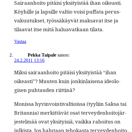
Sairaan­hoito pitäisi yksi­ty­istää ihan oikeasti.
Köy­hille ja lap­sille val­tio voisi puffa­ta perus­
vaku­u­tuk­set, työssäkäyvät mak­sa­vat itse ja
tilaa­vat itse mitä halu­a­vatkaan tilata.
Vastaa
Pekka Taipale
sanoo:
24.2.2011 13:16
Mik­si sairaan­hoito pitäisi yksi­ty­istää “ihan
oikeasti”? Muuten kuin jonkin­laise­na ide­ol­o­
gisen puh­tau­den riittinä?
Monis­sa hyv­in­voin­ti­val­tiois­sa (tyyli­in Sak­sa tai
Bri­tan­nia) merkit­tävät osat ter­vey­den­hoito­jär­
jestelmää ovat yksi­ty­isiä, vaik­ka rahoi­tus on
julk­ista. Jos halu­taan tehokas­ta ter­vey­den­hoito­