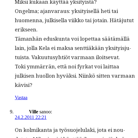
Mik­si kukaan käyt­tää yksityistä?
Ongel­ma; ajan­va­raus: yksi­tyisel­lä heti tai
huomen­na, julkisel­la viikko tai jotain. Hätäju­tut
erikseen.
Täman­hän eduskun­ta voi lopet­taa säätämäl­lä
lain, jol­la Kela ei mak­sa sent­tiäkään yksi­ty­isju­
tu­ista. Vaku­u­tusy­htiöt var­maan iloitsevat.
Toki ymmär­rän, että noi fyrkat voi lait­taa
julkisen huol­lon hyväk­si. Niinkö sit­ten var­maan
kävisi?
Vastaa
Ville
sanoo:
24.2.2011 22:21
On kolmikan­ta ja työ­suo­jelu­la­ki, jota ei nou­