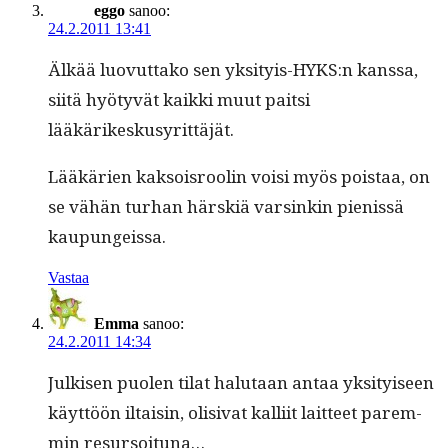
eggo
sanoo:
24.2.2011 13:41
Älkää luovut­tako sen yksityis-HYKS:n kanssa,
siitä hyö­tyvät kaik­ki muut pait­si
lääkärikeskusyrittäjät.
Lääkärien kak­sois­roolin voisi myös pois­taa, on
se vähän turhan härskiä varsinkin pienis­sä
kaupungeissa.
Vastaa
Emma
sanoo:
24.2.2011 14:34
Julkisen puolen tilat halu­taan antaa yksi­tyiseen
käyt­töön iltaisin, oli­si­vat kalli­it lait­teet parem­
min resursoituna…