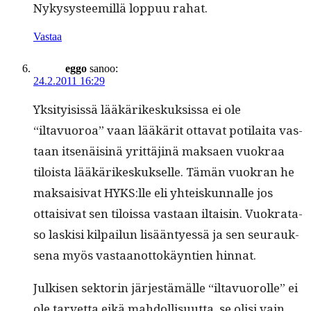
Nykysys­teemil­lä lop­puu rahat.
Vastaa
eggo
sanoo:
24.2.2011 16:29
Yksi­ty­i­sis­sä lääkärikeskuk­sis­sa ei ole
“iltavuoroa” vaan lääkärit otta­vat poti­lai­ta vas­
taan itsenäis­inä yrit­täjinä mak­saen vuokraa
tiloista lääkärikeskuk­selle. Tämän vuokran he
mak­saisi­vat HYKS:lle eli yhteiskun­nalle jos
ottaisi­vat sen tilois­sa vas­taan iltaisin. Vuokrata­
so lask­isi kil­pailun lisään­tyessä ja sen seu­rauk­
se­na myös vas­taan­ot­tokäyn­tien hinnat.
Julkisen sek­torin jär­jestämälle “iltavuorolle” ei
ole tarvet­ta eikä mah­dol­lisu­ut­ta, se olisi vain