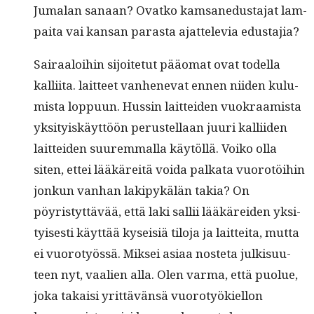
Jumalan sanaan? Ovatko kam­sane­dus­ta­jat lam­
pai­ta vai kansan paras­ta ajat­tele­via edustajia?
Sairaaloi­hin sijoite­tut pääo­mat ovat todel­la
kalli­ita. lait­teet van­henevat ennen niiden kulu­
mista lop­pu­un. Hussin lait­tei­den vuokraamista
yksi­tyiskäyt­töön perustel­laan juuri kalli­iden
lait­tei­den suurem­mal­la käytöl­lä. Voiko olla
siten, ettei lääkäre­itä voi­da palkata vuorotöi­hin
jonkun van­han lakipykälän takia? On
pöyristyt­tävää, että laki sal­lii lääkärei­den yksi­
tyis­es­ti käyt­tää kyseisiä tilo­ja ja lait­tei­ta, mut­ta
ei vuorotyössä. Mik­sei asi­aa nos­te­ta julk­isu­u­
teen nyt, vaalien alla. Olen var­ma, että puolue,
joka takaisi yrit­tävän­sä vuorotyökiel­lon