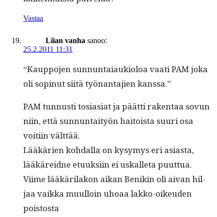
Vastaa
Liian vanha
sanoo:
25.2.2011 11:31
“Kaup­po­jen sun­nun­ta­iauki­oloa vaati PAM joka
oli sopin­ut siitä työ­nan­ta­jien kanssa.”
PAM tun­nusti tosi­asi­at ja päät­ti rak­en­taa sovun
niin, että sun­nun­taityön haitoista suuri osa
voiti­in välttää.
Lääkärien kohdal­la on kysymys eri asi­as­ta,
lääkärei­dne etuuk­si­in ei uskalleta puuttua.
Viime lääkäri­lakon aikan Benikin oli aivan hil­
jaa vaik­ka muul­loin uhoaa lakko-oikeu­den
poistosta