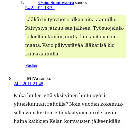
Osmo Soininvaara
sanoo:
24.2.2011 18:32
Lääkärin työvuoro alkaa aina aamul­la.
Päivystys jatkuu sen jäl­keen. Työ­suo­jelu­la­
ki kieltää tämän, mut­ta lääkärit ovat eri­
maa­ta. Varo päivys­tävää lääkärisä klo
kuusi aamulla.
Vastaa
MIVa
sanoo:
24.2.2011 21:48
Kuka luulee. että yksi­tyi­nen hoito pyörii
yhteiskun­nan rahoil­la? Noin vuo­den koke­muk­
sel­la voin ker­toa, että yksi­tyi­nen ei ole kovin
hal­pa kaikkien Kelan kor­vausten jäl­keenkään.