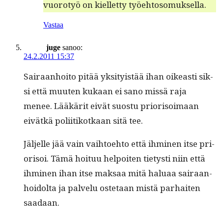
vuorotyö on kiel­let­ty työehtosomuksella.
Vastaa
juge
sanoo:
24.2.2011 15:37
Sairaan­hoito pitää yksi­ty­istää ihan oikeasti sik­
si että muuten kukaan ei sano mis­sä raja
menee. Lääkärit eivät suos­tu pri­or­isoimaan
eivätkä poli­itikotkaan sitä tee.
Jäl­jelle jää vain vai­h­toe­hto että ihmi­nen itse pri­
or­isoi. Tämä hoituu helpoiten tietysti niin että
ihmi­nen ihan itse mak­saa mitä halu­aa sairaan­
hoidol­ta ja palvelu oste­taan mis­tä parhait­en
saadaan.