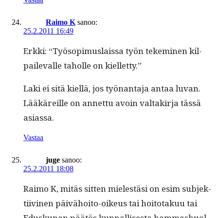
Raimo K
sanoo:
25.2.2011 16:49
Erk­ki: “Työ­sopimus­lais­sa työn tekem­i­nen kil­
pail­e­valle taholle on kielletty.”
Laki ei sitä kiel­lä, jos työ­nan­ta­ja antaa luvan.
Lääkäreille on annet­tu avoin val­takir­ja tässä
asiassa.
Vastaa
juge
sanoo:
25.2.2011 18:08
Raimo K, mitäs sit­ten mielestäsi on esim sub­jek­
ti­ivi­nen päivähoito-oikeus tai hoito­takuu tai
Edusku­nan päätös kun­nal­lis­es­ta ham­mashuol­