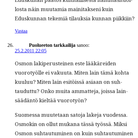
losta näin muu­tamia maini­tak­seni kuin
Eduskun­nan tekemiä tilauk­sia kun­nan piikkiin?
Vastaa
Puolueeton tarkkailija
sanoo:
25.2.2011 22:05
Osmon lakipe­rusteinen este lääkärei­den
vuorotyölle ei vaku­u­ta. Miten lain tämä koh­ta
kuu­luu? Miten lain esitöis­sä asi­aan on suh­
taudut­tu? Onko mui­ta ammat­te­ja, jois­sa lain­
säädän­tö kieltää vuorotyön?
Suomes­sa muute­taan sato­ja lake­ja vuodessa.
Osmokin on ollut mukana tässä työssä. Mik­si
Osmon suh­tau­tu­mi­nen on kuin suh­tau­tu­mi­nen