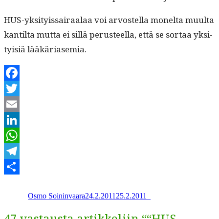
HUS-yksi­tyis­sairaalaa voi arvostel­la mon­elta muul­ta
kan­til­ta mut­ta ei sil­lä perus­teel­la, että se sor­taa yksi­
ty­isiä lääkäriasemia.
Facebook
Twitter
Email
LinkedIn
WhatsApp
Telegram
Kirjoittaja
Julkaistu
Kategoriat
Share
Osmo Soininvaara
24.2.2011
25.2.2011
_
47 vastausta artikkeliin ““HUS-