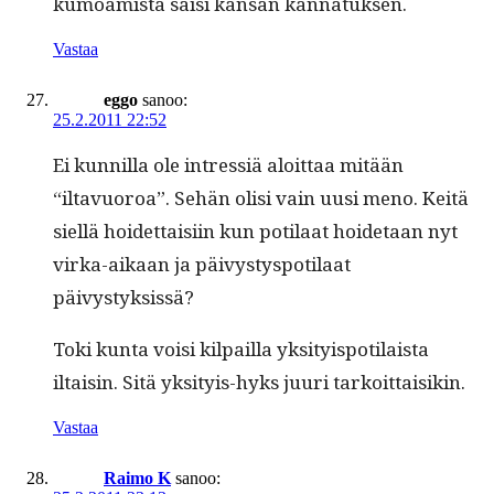
kumoamista saisi kansan kannatuksen.
Vastaa
eggo
sanoo:
25.2.2011 22:52
Ei kun­nil­la ole intres­siä aloit­taa mitään
“iltavuoroa”. Sehän olisi vain uusi meno. Keitä
siel­lä hoidet­taisi­in kun poti­laat hoide­taan nyt
vir­ka-aikaan ja päivystyspoti­laat
päivystyksissä?
Toki kun­ta voisi kil­pail­la yksi­ty­is­poti­laista
iltaisin. Sitä yksi­tyis-hyks juuri tarkoittaisikin.
Vastaa
Raimo K
sanoo: