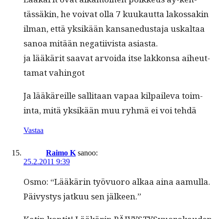
tässäkin, he voivat olla 7 kuukaut­ta lakos­sakin
ilman, että yksikään kansane­dus­ta­ja uskaltaa
sanoa mitään negati­ivista asiasta.
ja lääkärit saa­vat arvoi­da itse lakkon­sa aiheut­
ta­mat vahingot
Ja lääkäreille sal­li­taan vapaa kil­pail­e­va toim­
inta, mitä yksikään muu ryh­mä ei voi tehdä
Vastaa
Raimo K
sanoo:
25.2.2011 9:39
Osmo: “Lääkärin työvuoro alkaa aina aamul­la.
Päivystys jatkuu sen jälkeen.”