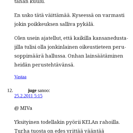
tähän kuulu.
En usko tätä väit­tämää. Kyseessä on var­masti
jokin poikkeuk­sen sal­li­va pykälä.
Olen usein ajatel­lut, että kaikil­la kansane­dus­ta­
jil­la tulisi olla jonkin­lainen oikeusti­eteen peru­
sop­pimäärä hal­lus­sa. Onhan lain­säätämi­nen
hei­dän perustehtävänsä.
Vastaa
juge
sanoo:
25.2.2011 5:15
@ MIVa
Yksi­tyi­nen todel­lakin pyörii KELAn rahoil­la.
Turha tuos­ta on edes yrit­tää vään­tää