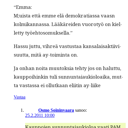
“Emma:
M;uista että emme elä demokra­ti­as­sa vaasn
kolmikan­nas­sa. Lääkärei­den vuorotyö on kiel­
let­ty työehtosomuksella.”
Has­su jut­tu, vihreä vas­tus­taa kansalaisak­ti­ivi­
su­ut­ta, mitä ay-toim­inta on.
Ja onhan noi­ta muu­tok­sia tehty jos on halut­tu,
kaup­poi­hinkin tuli sun­nun­ta­iauki­oloai­ka, mut­
ta vas­tas­sa ei ollutkaan eli­itin ay-liike
Vastaa
Osmo Soininvaara
sanoo:
25.2.2011 10:00
Kaup­po­jen sun­nun­ta­iauki­oloa vaati PAM