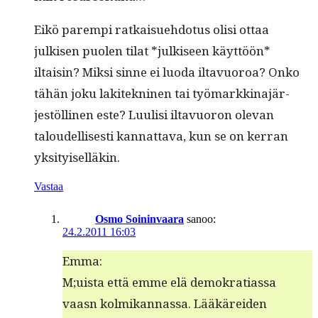
Eikö parem­pi ratkaisue­hdo­tus olisi ottaa
julkisen puolen tilat *julkiseen käyt­töön*
iltaisin? Mik­si sinne ei luo­da iltavuoroa? Onko
tähän joku lakitekni­nen tai työ­markki­na­jär­
jestölli­nen este? Luulisi iltavuoron ole­van
taloudel­lis­es­ti kan­nat­ta­va, kun se on ker­ran
yksityiselläkin.
Vastaa
Osmo Soininvaara
sanoo:
24.2.2011 16:03
Emma:
M;uista että emme elä demokra­ti­as­sa
vaasn kolmikan­nas­sa. Lääkärei­den