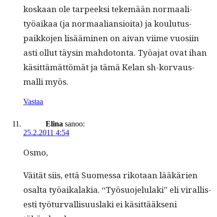
koskaan ole tarpeek­si tekemään nor­maal­i­
työaikaa (ja nor­maalian­sioi­ta) ja koulu­tu­s­
paikko­jen lisäämi­nen on aivan viime vuosi­in
asti ollut täysin mah­do­ton­ta. Työa­jat ovat ihan
käsit­tämät­tömät ja tämä Kelan sh-kor­vaus­
malli myös.
Vastaa
Elina
sanoo:
25.2.2011 4:54
Osmo,
Väität siis, että Suomes­sa riko­taan lääkärien
osalta työaikalakia. “Työ­suo­jelu­la­ki” eli viral­lis­
es­ti työ­tur­val­lisu­us­la­ki ei käsit­tääk­seni