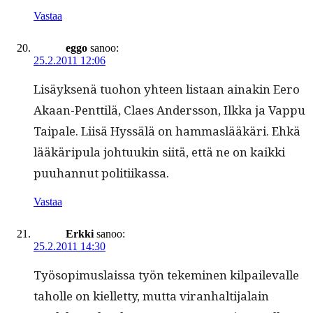
Vastaa
eggo
sanoo:
25.2.2011 12:06
Lisäyk­senä tuo­hon yhteen lis­taan ainakin Eero
Akaan-Pent­tilä, Claes Ander­s­son, Ilk­ka ja Vap­pu
Taipale. Liisä Hyssälä on ham­maslääkäri. Ehkä
lääkärip­u­la johtuukin siitä, että ne on kaik­ki
puuhan­nut politiikassa.
Vastaa
Erkki
sanoo:
25.2.2011 14:30
Työ­sopimus­lais­sa työn tekem­i­nen kil­pail­e­valle
taholle on kiel­let­ty, mut­ta viran­halti­jalain