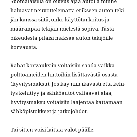
Suo­ma­laisil­la on oikeus ajaa autol­la minne
halu­a­vat neu­vot­telemat­ta erik­seen auton tek­i­
jän kanssa siitä, onko käyt­tö­tarkoi­tus ja
määrän­pää tek­i­jän mielestä sopi­va. Tästä
oikeud­es­ta pitäisi mak­saa auton tek­i­jöille
korvausta.
Rahat kor­vauk­si­in voitaisi­in saa­da vaik­ka
polt­toainei­den hin­toi­hin lisät­tävästä osas­ta
(hyvi­tys­mak­su). Jos käy niin ikävästi että kehi­
tys kehit­tyy ja sähköau­tot val­taa­vat alaa,
hyvi­tys­mak­su voitaisi­in laa­jen­taa kat­ta­maan
sähköpis­tok­keet ja jatkojohdot.
Tai sit­ten voisi lait­taa val­ot päälle.