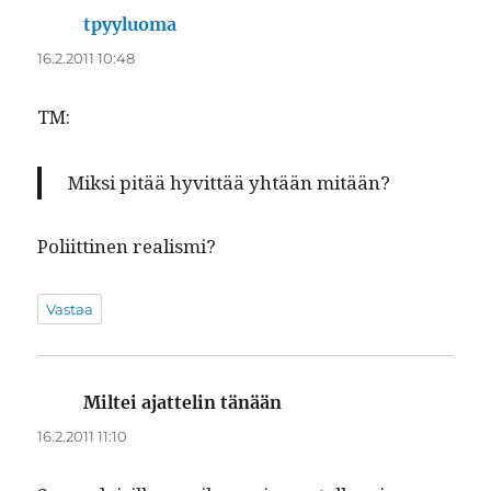
tpyyluoma
sanoo:
16.2.2011 10:48
TM:
Mik­si pitää hyvit­tää yhtään mitään?
Poli­it­ti­nen realismi?
Vastaa
Miltei ajattelin tänään
sanoo:
16.2.2011 11:10