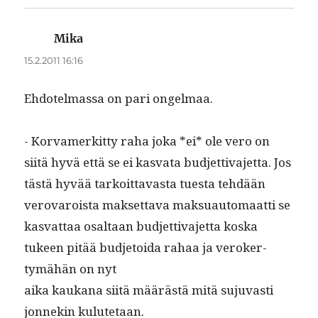
Mika
sanoo:
15.2.2011 16:16
Ehdotel­mas­sa on pari ongelmaa.
- Kor­vamerkit­ty raha joka *ei* ole vero on
siitä hyvä että se ei kas­va­ta bud­jet­ti­va­jet­ta. Jos
tästä hyvää tarkoit­tavas­ta tues­ta tehdään
verovaroista mak­set­ta­va mak­suau­tomaat­ti se
kas­vat­taa osaltaan bud­jet­ti­va­jet­ta kos­ka
tukeen pitää bud­je­toi­da rahaa ja vero­ker­
tymähän on nyt
aika kaukana siitä määrästä mitä suju­vasti
jon­nekin kulutetaan.