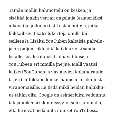
Tämän mallin hah­mot­telu on kesken, ja
sisältää jonkin ver­ran ongelmia (esimerkik­si
aiko­vatko jotkut artis­tit ostaa bot­te­ja, jot­ka
klikkail­i­si­vat kat­seluk­er­to­ja omille bii­
seilleen?). Lisäk­si YouTuben kaltaisia palvelu­
ja on paljon, eikä niitä kaikkia voisi saa­da
listalle. Lisäk­si ihmiset lataa­vat biise­jä
YouTubeen eri nimil­lä jne jne. Malli vaatisi
kaiketi YouTuben ja vas­taavien kol­lab­o­raa­tio­
ta, eli traf­fi­ikki­tiedon keräämistä ja jakamista
vira­nomaisille. En tiedä mikä hei­dän halukku­
us tähän olisi. Google on esimerkik­si vedonnut
tek­i­jänoikeusrikko­mussyytök­si­in sanom­al­la,
että he eivät tiedä mitä ihmiset YouTubessa