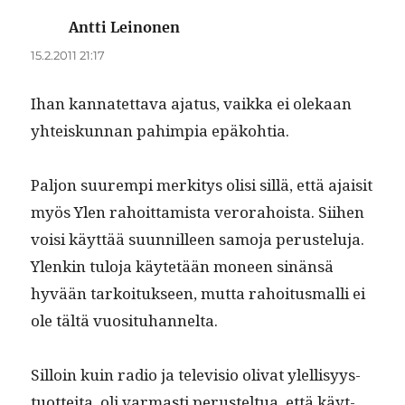
Antti Leinonen
sanoo:
15.2.2011 21:17
Ihan kan­natet­ta­va aja­tus, vaik­ka ei olekaan
yhteiskun­nan pahimpia epäkohtia.
Paljon suurem­pi merk­i­tys olisi sil­lä, että ajaisit
myös Ylen rahoit­tamista verora­hoista. Siihen
voisi käyt­tää suun­nilleen samo­ja perustelu­ja.
Ylenkin tulo­ja käytetään mon­een sinän­sä
hyvään tarkoituk­seen, mut­ta rahoi­tus­malli ei
ole tältä vuosituhannelta.
Sil­loin kuin radio ja tele­vi­sio oli­vat ylel­lisyys­
tuot­tei­ta, oli var­masti perustel­tua, että käyt­