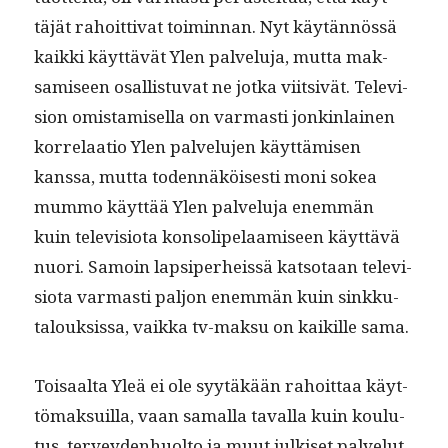
täjät rahoit­ti­vat toimin­nan. Nyt käytän­nössä
kaik­ki käyt­tävät Ylen palvelu­ja, mut­ta mak­
samiseen osal­lis­tu­vat ne jot­ka viit­sivät. Tele­vi­
sion omis­tamisel­la on var­masti jonkin­lainen
kor­re­laa­tio Ylen palvelu­jen käyt­tämisen
kanssa, mut­ta toden­näköis­es­ti moni sokea
mum­mo käyt­tää Ylen palvelu­ja enem­män
kuin tele­vi­sio­ta kon­solipelaamiseen käyt­tävä
nuori. Samoin lap­siper­heis­sä kat­so­taan tele­vi­
sio­ta var­masti paljon enem­män kuin sinkku­
talouk­sis­sa, vaik­ka tv-mak­su on kaikille sama.
Toisaal­ta Yleä ei ole syytäkään rahoit­taa käyt­
tö­mak­suil­la, vaan samal­la taval­la kuin koulu­
tus, ter­vey­den­huolto ja muut julkiset palve­lut,