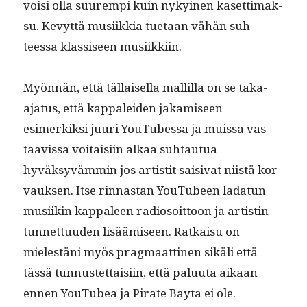
voisi olla suurem­pi kuin nykyi­nen kaset­ti­mak­
su. Kevyt­tä musi­ikkia tue­taan vähän suh­
teessa klas­siseen musiikkiin.
Myön­nän, että täl­laisel­la mallil­la on se taka-
aja­tus, että kap­palei­den jakamiseen
esimerkik­si juuri YouTubessa ja muis­sa vas­
taavis­sa voitaisi­in alkaa suh­tau­tua
hyväksyväm­min jos artis­tit saisi­vat niistä kor­
vauk­sen. Itse rin­nas­tan YouTubeen ladatun
musi­ikin kap­paleen radiosoit­toon ja artistin
tun­net­tuu­den lisäämiseen. Ratkaisu on
mielestäni myös prag­maat­ti­nen sikäli että
tässä tun­nustet­taisi­in, että palu­u­ta aikaan
ennen YouTubea ja Pirate Bay­ta ei ole.