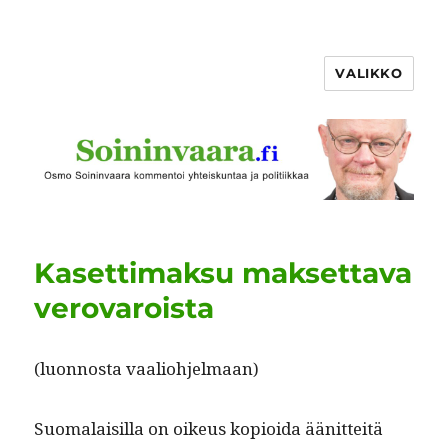
VALIKKO
Kasettimaksu maksettava
verovaroista
(luon­nos­ta vaaliohjelmaan)
Suo­ma­laisil­la on oikeus kopi­oi­da äänit­teitä