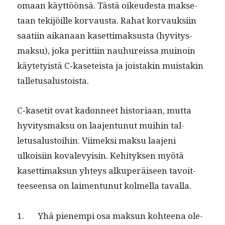
omaan käyt­töön­sä. Tästä oikeud­es­ta mak­se­
taan tek­i­jöille kor­vaus­ta. Rahat kor­vauk­si­in
saati­in aikanaan kaset­ti­mak­sus­ta (hyvi­tys­
mak­su), joka perit­ti­in nauhureis­sa muinoin
käyte­ty­istä C‑kaseteista ja jois­takin muis­takin
talletusalustoista.
C‑kasetit ovat kadon­neet his­to­ri­aan, mut­ta
hyvi­tys­mak­su on laa­jen­tunut mui­hin tal­
letusalus­toi­hin. Viimek­si mak­su laa­jeni
ulkoisi­in kovalevy­isin. Kehi­tyk­sen myötä
kaset­ti­mak­sun yhteys alku­peräiseen tavoit­
teeseen­sa on lai­men­tunut kolmel­la tavalla.
1. Yhä pienem­pi osa mak­sun kohteena ole­