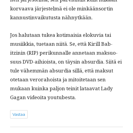
kor­vaa­va jär­jestelmä ei ole minkään­sortin
kan­nustin­vaiku­tus­ta nähnytkään.
Jos halu­taan tukea koti­maisia eloku­via tai
musi­ikkia, tue­taan niitä. Se, että Kir­ill Bab­
itzinin (RIP) perikun­nalle annetaan mak­su­o­
su­us DVD-aihioista, on täysin absur­dia. Siitä ei
tule vähem­män absur­dia sil­lä, että mak­sut
ote­taan verora­hoista ja mitoite­taan sen
mukaan kuin­ka paljon teinit lataa­vat Lady
Gagan videoita youtubesta.
Vastaa