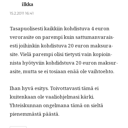
ilkka
sanoo:
15.2.2011 16:41
Tas­a­puolis­es­ti kaikki­in kohdis­tu­va 4 euron
veror­a­site on parem­pi kuin sat­tuman­varais­
es­ti joi­hinkin kohdis­tu­va 20 euron mak­sur­a­
site. Vielä parem­pi olisi tietysti vain kopi­oin­
nista hyö­tyvi­in koh­did­stu­va 20 euron mak­sur­
a­site, mut­ta se ei tosi­aan enää ole vaihtoehto.
Ihan hyvä esi­tys. Toiv­ot­tavasti tämä ei
kuitenkaan ole vaalio­hjel­masi kär­ki.
Yhteiskun­nan ongel­mana tämä on sieltä
pienem­mästä päästä.