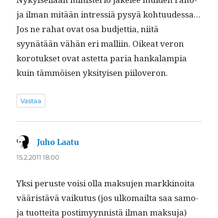
ja ilman mitään intres­siä pysyä kohtu­udessa…
Jos ne rahat ovat osa bud­jet­tia, niitä
syynätään vähän eri malli­in. Oikeat veron
koro­tuk­set ovat astet­ta paria han­kalampia
kuin täm­möisen yksi­tyisen piiloveron.
Vastaa
Juho Laatu
sanoo:
15.2.2011 18:00
Yksi peruste voisi olla mak­su­jen markki­noi­ta
vääristävä vaiku­tus (jos ulko­mail­ta saa samo­
ja tuot­tei­ta pos­timyyn­nistä ilman maksuja)