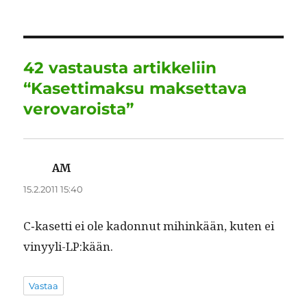
e
te
l
e
s
g
re
b
r
d
A
r
o
I
p
a
42 vastausta artikkeliin
o
n
p
m
“Kasettimaksu maksettava
k
verovaroista”
AM
sanoo:
15.2.2011 15:40
C‑kasetti ei ole kadon­nut mihinkään, kuten ei
vinyyli-LP:kään.
Vastaa