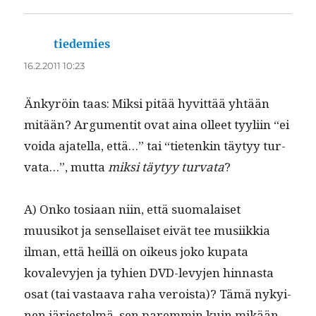
tiedemies
sanoo:
16.2.2011 10:23
Änkyröin taas: Mik­si pitää hyvit­tää yhtään
mitään? Argu­men­tit ovat aina olleet tyyli­in “ei
voi­da ajatel­la, että…” tai “tietenkin täy­tyy tur­
va­ta…”, mut­ta
mik­si täy­tyy tur­va­ta
?
A) Onko tosi­aan niin, että suo­ma­laiset
muusikot ja sensel­laiset eivät tee musi­ikkia
ilman, että heil­lä on oikeus joko kupa­ta
kovalevy­jen ja tyhien DVD-levy­jen hin­nas­ta
osat (tai vas­taa­va raha veroista)? Tämä nykyi­
nen jär­jestelmä, sen parem­min kuin mikään