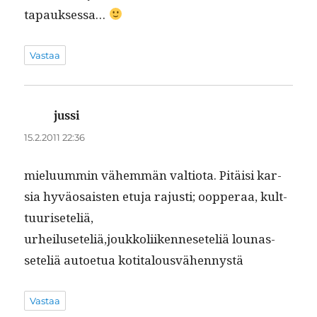
tapauksessa…
Vastaa
jussi
sanoo:
15.2.2011 22:36
mielu­um­min vähem­män val­tio­ta. Pitäisi kar­
sia hyväo­sais­ten etu­ja rajusti; oop­per­aa, kult­
tuuriseteliä,
urheiluseteliä,joukkoliikenneseteliä lounas­
seteliä autoe­t­ua kotitalousvähennystä
Vastaa