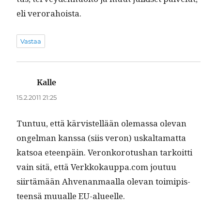
eli verorahoista.
Vastaa
Kalle
sanoo:
15.2.2011 21:25
Tun­tuu, että kärvis­tel­lään ole­mas­sa ole­van
ongel­man kanssa (siis veron) uskalta­mat­ta
kat­soa eteen­päin. Veronko­ro­tushan tarkoit­ti
vain sitä, että Verkkokauppa.com joutuu
siirtämään Ahve­nan­maal­la ole­van toimip­is­
teen­sä muualle EU-alueelle.