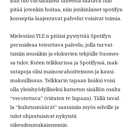
kun tuo varsi­nainen taiteesta saata­va tulo
pitää jotenkin hoitaa, niin jonkin­laiset spo­ti­fyn
kon­sep­tia laa­jen­ta­vat palve­lut voisi­vat toimia.
Mielestäni YLE:n pitäisi pystyt­tää Spo­ti­fyn
perusideaa toteut­ta­va palvelu, jol­la tur­vat­
taisi­in musi­ikin ja eloku­vien tekjöille Suomes­
sa tulot. Kuten telkkaris­sa ja Spo­ti­fyssä, mak­
su­tapo­ja olisi main­os­ra­hoit­teisu­us ja kausi­
mak­sullisu­us. Telkkarin tapaan lisäk­si voisi
olla yleishyödyl­lisek­si kat­so­tun sisäl­lön osalta
“verotet­ta­va” (viitat­en tv-lupaan). Täl­lä taval­
la “kulu­tus­määrät” saataisi­in myös selville ja
tulot ohjau­tu­isi­vat nyky­istä
oikeudenmukaisemmin.