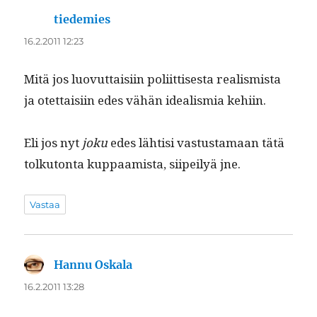
tiedemies
sanoo:
16.2.2011 12:23
Mitä jos luovut­taisi­in poli­it­tis­es­ta real­is­mista
ja otet­taisi­in edes vähän ide­al­is­mia kehiin.
Eli jos nyt
joku
edes lähtisi vas­tus­ta­maan tätä
tolku­ton­ta kup­paamista, siipeilyä jne.
Vastaa
Hannu Oskala
sanoo:
16.2.2011 13:28