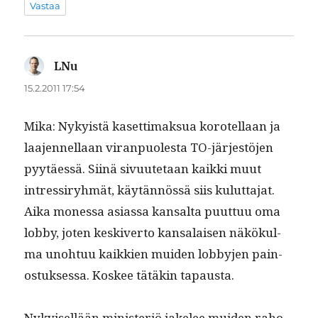
Vastaa
LNu
sanoo:
15.2.2011 17:54
Mika: Nyky­istä kaset­ti­mak­sua korotel­laan ja
laa­jen­nel­laan viran­puoles­ta TO-jär­jestö­jen
pyytäessä. Siinä sivu­ute­taan kaik­ki muut
intres­siryh­mät, käytän­nössä siis kulut­ta­jat.
Aika mon­es­sa asi­as­sa kansalta puut­tuu oma
lob­by, joten keskiver­to kansalaisen näkökul­
ma uno­htuu kaikkien muiden lob­by­jen pain­
os­tuk­ses­sa. Kos­kee tätäkin tapausta.
Nykyisel­lään min­is­ter­iö jakelee muiden raho­