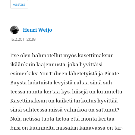
Vastaa
Henri Weijo
sanoo:
15.2.2011 21:38
Itse olen hah­motel­lut myös kaset­ti­mak­sun
ikäänkuin laa­jen­nus­ta, joka hyvit­täisi
esimerkik­si YouTubeen lähete­ty­istä ja Pirate
Baysta lada­tu­ista levy­istä rahaa siinä suh­
teessa mon­ta ker­taa kys. biise­jä on kuun­nel­tu.
Kaset­ti­mak­sun on kaiketi tarkoi­tus hyvit­tää
siinä suh­teessa mis­sä vahinkoa on sat­tunut?
Noh, netis­sä tuo­ta tietoa että mon­ta ker­taa
biisi on kuun­nel­tu mis­säkin kanavas­sa on tar­