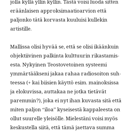
jol­la kyl­lä yllin kyllin. Tästä voisi luo­da sit­ten
erään­laisen approksi­maa­tioarvion että
paljonko tätä kor­vas­ta kuu­luisi kullekin
artistille.
Mallis­sa olisi hyvää se, että se olisi ikäänkuin
objek­ti­ivi­nen palk­in­ta kult­tuurin rikas­tamis­
es­ta. Nykyi­nen Teostove­toinen sys­tee­mi
ymmärtääk­seni jakaa rahaa radiosoiton suh­
teessa (+ kai biisien käyt­tö esim. main­ok­sis­sa
ja eloku­vis­sa, aut­takaa ne jot­ka tietävät
parem­min?), joka ei nyt ihan kuvas­ta sitä että
miten paljon “iloa” kyseis­es­tä kap­paleesta on
ollut suurelle yleisölle. Mielestäni voisi myös
keskustel­la siitä, että tämä jaet­ta­va sum­ma