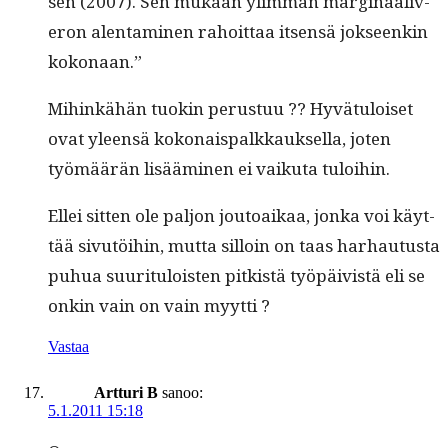
sen (2007). Sen mukaan ylim­män mar­gin­aaliv­
eron alen­t­a­mi­nen rahoit­taa itsen­sä jok­seenkin
kokonaan.”
Mihinkähän tuokin perus­tuu ?? Hyvä­tu­loiset
ovat yleen­sä kokon­ais­palkkauk­sel­la, joten
työmäärän lisäämi­nen ei vaiku­ta tuloihin.
Ellei sit­ten ole paljon joutoaikaa, jon­ka voi käyt­
tää sivutöi­hin, mut­ta sil­loin on taas harhau­tus­ta
puhua suu­rit­u­lois­t­en pitk­istä työpäivistä eli se
onkin vain on vain myytti ?
Vastaa
Artturi B
sanoo:
5.1.2011 15:18