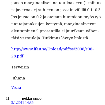
jous­to mar­gin­aalisen net­to­tu­loas­t­een (1 mii­nus
rajaveroaste) suh­teen on jos­sain välil­lä 0.1–0.3.
Jos jous­to on 0.2 ja ote­taan huomioon myös työ­
nan­ta­ja­mak­su­jen ker­tymä, mar­gin­aaliv­eron
alen­t­a­mi­nen 5 pros­en­til­la ei juurikaan vähen­
täisi vero­tu­lo­ja. Tutkimus löy­tyy linkistä
http://www.ifau.se/Upload/pdf/se/2008/r08-
28.pdf
Ter­veisin
Juhana
Vastaa
pekka
sanoo:
5.1.2011 14:36