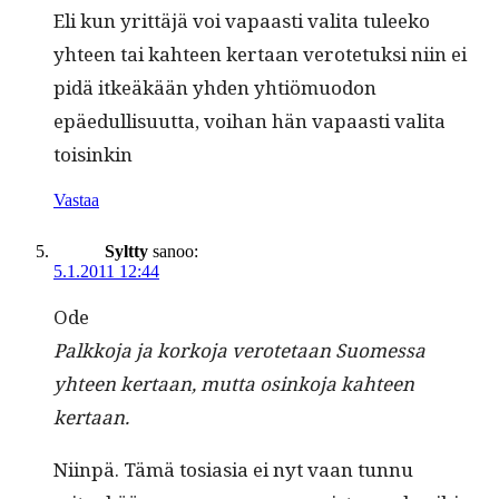
Eli kun yrit­täjä voi vapaasti vali­ta tuleeko
yhteen tai kah­teen ker­taan verote­tuk­si niin ei
pidä itkeäkään yhden yhtiö­muodon
epäedullisu­ut­ta, voihan hän vapaasti vali­ta
toisinkin
Vastaa
Syltty
sanoo:
5.1.2011 12:44
Ode
Palkko­ja ja korko­ja verote­taan Suomes­sa
yhteen ker­taan, mut­ta osinko­ja kah­teen
kertaan.
Niin­pä. Tämä tosi­a­sia ei nyt vaan tun­nu