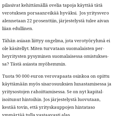
pila­si­vat kehit­tämäl­lä ovelia tapo­ja käyt­tää tätä
vero­tuk­sen por­saan­reikää hyväk­si. Jos yri­tysvero
alen­netaan 22 pros­ent­ti­in, jär­jestelystä tulee aivan
liian edullinen.
Tähän asi­aan liit­tyy ongel­ma, jota verotyöryh­mä ei
ole käsitel­lyt. Miten tur­vataan suo­ma­lais­ten per­
heyri­tys­ten pysymi­nen suo­ma­laises­sa omis­tuk­ses­
sa? Tästä asi­as­ta myöhemmin.
Tuo­ta 90 000 euron verova­paa­ta osinkoa on opit­tu
käyt­tämään myös sis­aro­suuk­sien lunas­tamises­sa ja
yri­tysos­to­jen rahoit­tamises­sa. Se on nyt kap­i­tal­
isoitunut hin­toi­hin. Jos jär­jestelystä luovu­taan,
kestää tovin, että yri­tyskaup­po­jen hin­tata­so
ymmärtää tul­la vas­taavasti alas.