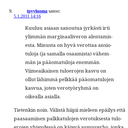
tpyyluoma
sanoo:
5.1.2011 14:16
Kuu­luu asi­aan sanoutua jyrkästi irti
ylim­män mar­gin­aaliv­eron alen­tamis­
es­ta. Minus­ta on hyvä verot­taa ansio­
tu­lo­ja (ja samal­la osaamista) vähem­
män ja pääo­mat­u­lo­ja enem­män.
Viimeaikainen tulo­ero­jen kasvu on
ollut lähim­mä pelkkää pääo­mat­u­lo­jen
kasvua, joten verotyöryh­mä on
oikeal­la asialla.
Tietenkin noin. Välistä hiipii mieleen epäilys että
paasaami­nen palkkat­u­lo­jen vero­tuk­ses­ta tulo­
ero­jen yhtey­dessä on kätevä sumu­ver­ho, jon­ka