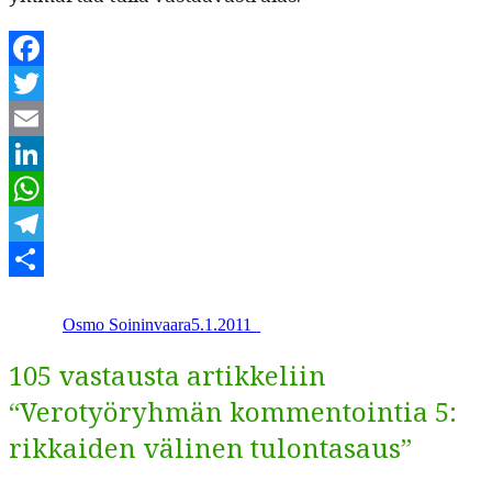
Facebook
Twitter
Email
LinkedIn
WhatsApp
Telegram
Kirjoittaja
Julkaistu
Kategoriat
Share
Osmo Soininvaara
5.1.2011
_
105 vastausta artikkeliin
“Verotyöryhmän kommentointia 5:
rikkaiden välinen tulontasaus”