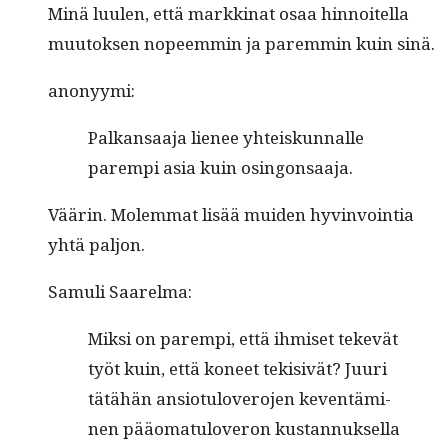
Minä luulen, että markki­nat osaa hin­noitel­la
muu­tok­sen nopeem­min ja parem­min kuin sinä.
anonyy­mi:
Palka­nsaa­ja lie­nee yhteiskun­nalle
parem­pi asia kuin osingonsaaja.
Väärin. Molem­mat lisää muiden hyv­in­voin­tia
yhtä paljon.
Samuli Saarel­ma:
Mik­si on parem­pi, että ihmiset tekevät
työt kuin, että koneet tek­i­sivät? Juuri
tätähän ansio­tulovero­jen keven­tämi­
nen pääo­mat­uloveron kus­tan­nuk­sel­la