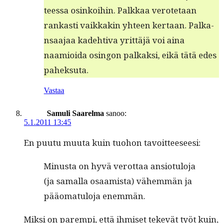
teessa osinkoi­hin. Palkkaa verote­taan
rankasti vaikkakin yhteen ker­taan. Palka­
nsaa­jaa kade­hti­va yrit­täjä voi aina
naamioi­da osin­gon palkak­si, eikä tätä edes
paheksuta.
Vastaa
Samuli Saarelma
sanoo:
5.1.2011 13:45
En puu­tu muu­ta kuin tuo­hon tavoitteeseesi:
Minus­ta on hyvä verot­taa ansio­tu­lo­ja
(ja samal­la osaamista) vähem­män ja
pääo­mat­u­lo­ja enemmän.
Mik­si on parem­pi, että ihmiset tekevät työt kuin,