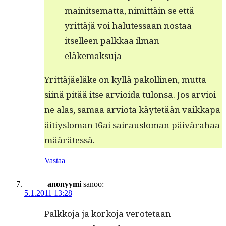
mainit­se­mat­ta, nimit­täin se että
yrit­täjä voi halutes­saan nos­taa
itselleen palkkaa ilman
eläkemaksuja
Yrit­täjäeläke on kyl­lä pakolli­nen, mut­ta
siinä pitää itse arvioi­da tulon­sa. Jos arvioi
ne alas, samaa arvio­ta käytetään vaikka­pa
äitiys­lo­man t6ai sairaus­lo­man päivära­haa
määrätessä.
Vastaa
anonyymi
sanoo:
5.1.2011 13:28
Palkko­ja ja korko­ja verote­taan