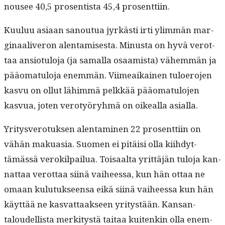
nousee 40,5 pros­en­tista 45,4 prosenttiin.
Kuu­luu asi­aan sanoutua jyrkästi irti ylim­män mar­
gin­aaliv­eron alen­tamis­es­ta. Minus­ta on hyvä verot­
taa ansio­tu­lo­ja (ja samal­la osaamista) vähem­män ja
pääo­mat­u­lo­ja enem­män. Viimeaikainen tulo­ero­jen
kasvu on ollut lähim­mä pelkkää pääo­mat­u­lo­jen
kasvua, joten verotyöryh­mä on oikeal­la asialla.
Yri­tysvero­tuk­sen alen­t­a­mi­nen 22 pros­ent­ti­in on
vähän makua­sia. Suomen ei pitäisi olla kiihdyt­
tämässä verokil­pailua. Toisaal­ta yrit­täjän tulo­ja kan­
nat­taa verot­taa siinä vai­heessa, kun hän ottaa ne
omaan kulu­tuk­seen­sa eikä siinä vai­heessa kun hän
käyt­tää ne kas­vat­taak­seen yri­tys­tään. Kansan­
taloudel­lista merk­i­tys­tä taitaa kuitenkin olla enem­