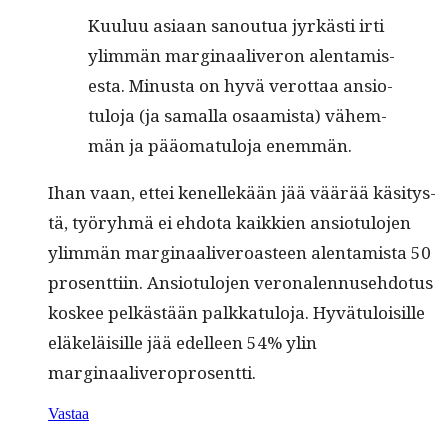
Kuu­luu asi­aan sanoutua jyrkästi irti
ylim­män mar­gin­aaliv­eron alen­tamis­
es­ta. Minus­ta on hyvä verot­taa ansio­
tu­lo­ja (ja samal­la osaamista) vähem­
män ja pääo­mat­u­lo­ja enemmän.
Ihan vaan, ettei kenellekään jää väärää käsi­tys­
tä, työryh­mä ei ehdo­ta kaikkien ansio­tu­lo­jen
ylim­män mar­gin­aaliv­eroas­t­een alen­tamista 50
pros­ent­ti­in. Ansio­tu­lo­jen veronalen­nuse­hdo­tus
kos­kee pelkästään palkkat­u­lo­ja. Hyvä­tu­loisille
eläkeläisille jää edelleen 54% ylin
marginaaliveroprosentti.
Vastaa