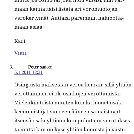
maan kan­nat­taisi lis­ta­ta eri voro­muo­to­jen
vero­ker­tymät. Aut­taisi parem­min hah­mot­ta­
maan asiaa.
Kari
Vastaa
Peter
sanoo:
5.1.2011 12:31
Osin­go­ista mak­se­taan veroa ker­ran, sil­lä yhtiön
verot­ta­mi­nen ei ole osinko­jen verot­tamista.
Mie­lenki­in­toista muuten kuin­ka mon­et osak­
keen­o­mis­ta­jat suureen ääneen samais­ta­vat
itsen­sä osakey­htiöön kun puhutaan vero­tuk­ses­
ta mut­ta kun on kyse yhtiön lain­oista ja vas­tu­