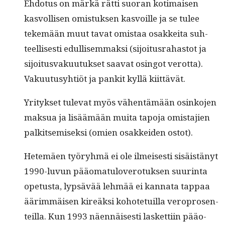
Ehdo­tus on märkä rät­ti suo­ran koti­maisen
kasvol­lisen omis­tuk­sen kasvoille ja se tulee
tekemään muut tavat omis­taa osakkei­ta suh­
teel­lis­es­ti edullisem­mak­si (sijoi­tus­ra­has­tot ja
sijoi­tus­vaku­u­tuk­set saa­vat osin­got verot­ta).
Vaku­u­tusy­htiöt ja pankit kyl­lä kiittävät.
Yri­tyk­set tule­vat myös vähen­tämään osinko­jen
mak­sua ja lisäämään mui­ta tapo­ja omis­ta­jien
palk­it­semisek­si (omien osakkei­den ostot).
Het­emäen työryh­mä ei ole ilmeis­es­ti sisäistänyt
1990-luvun pääo­mat­ulovero­tuk­sen suur­in­ta
ope­tus­ta, lyp­sävää lehmää ei kan­na­ta tap­paa
äärim­mäisen kireäk­si kohote­tu­il­la vero­pros­en­
teil­la. Kun 1993 näen­näis­es­ti las­ket­ti­in pääo­