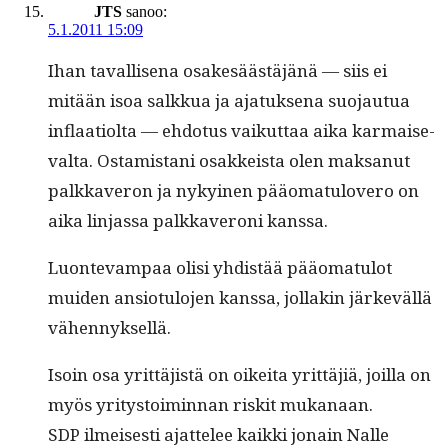
JTS
sanoo:
5.1.2011 15:09
Ihan taval­lise­na osakesäästäjänä — siis ei
mitään isoa salkkua ja ajatuk­se­na suo­jau­tua
inflaa­ti­ol­ta — ehdo­tus vaikut­taa aika kar­mai­se­
val­ta. Ostamis­tani osakkeista olen mak­sanut
palkkaveron ja nykyi­nen pääo­mat­ulovero on
aika lin­jas­sa palkkaveroni kanssa.
Luon­te­vam­paa olisi yhdis­tää pääo­mat­u­lot
muiden ansio­tu­lo­jen kanssa, jol­lakin järkeväl­lä
vähennyksellä.
Isoin osa yrit­täjistä on oikei­ta yrit­täjiä, joil­la on
myös yri­tys­toimin­nan riskit mukanaan.
SDP ilmeis­es­ti ajat­telee kaik­ki jon­ain Nalle