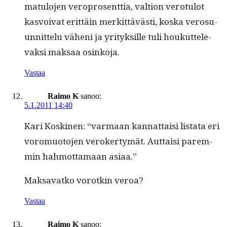
mat­u­lo­jen vero­pros­ent­tia, val­tion vero­tu­lot
kasvoivat erit­täin merkit­tävästi, kos­ka vero­su­
un­nit­telu väheni ja yri­tyk­sille tuli houkut­tel­e­
vak­si mak­saa osinkoja.
Vastaa
Raimo K
sanoo:
5.1.2011 14:40
Kari Kosk­i­nen: “var­maan kan­nat­taisi lis­ta­ta eri
voro­muo­to­jen vero­ker­tymät. Aut­taisi parem­
min hah­mot­ta­maan asiaa.”
Mak­sa­vatko vorotkin veroa?
Vastaa
Raimo K
sanoo: