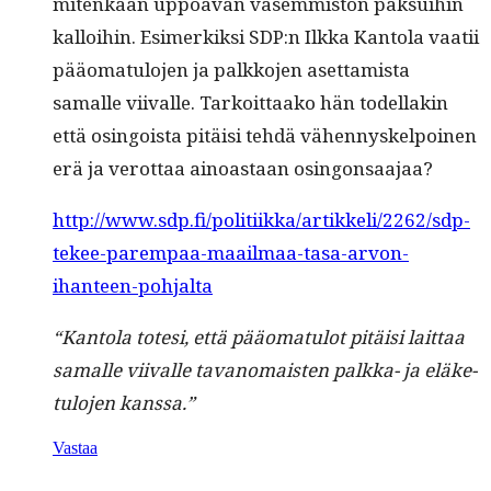
mitenkään uppoa­van vasem­mis­ton pak­sui­hin
kalloi­hin. Esimerkik­si SDP:n Ilk­ka Kan­to­la vaatii
pääo­mat­u­lo­jen ja palkko­jen aset­tamista
samalle viivalle. Tarkoit­taako hän todel­lakin
että osin­go­ista pitäisi tehdä vähen­nyskelpoinen
erä ja verot­taa ain­oas­taan osingonsaajaa?
http://www.sdp.fi/politiikka/artikkeli/2262/sdp-
tekee-parempaa-maailmaa-tasa-arvon-
ihanteen-pohjalta
“Kan­to­la tote­si, että pääo­mat­u­lot pitäisi lait­taa
samalle viivalle tavanomais­ten palk­ka- ja eläke­
tu­lo­jen kanssa.”
Vastaa