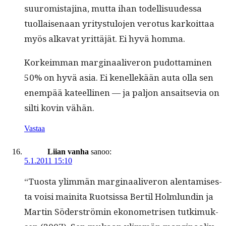
suuromis­ta­ji­na, mut­ta ihan todel­lisu­udessa
tuol­laise­naan yri­tys­tu­lo­jen vero­tus karkoit­taa
myös alka­vat yrit­täjät. Ei hyvä homma.
Korkeim­man mar­gin­aaliv­eron pudot­ta­mi­nen
50% on hyvä asia. Ei kenellekään auta olla sen
enem­pää kateelli­nen — ja paljon ansait­se­via on
silti kovin vähän.
Vastaa
Liian vanha
sanoo:
5.1.2011 15:10
“Tuos­ta ylim­män mar­gin­aaliv­eron alen­tamis­es­
ta voisi maini­ta Ruot­sis­sa Bertil Holm­lundin ja
Mar­tin Söder­strömin ekonometrisen tutkimuk­