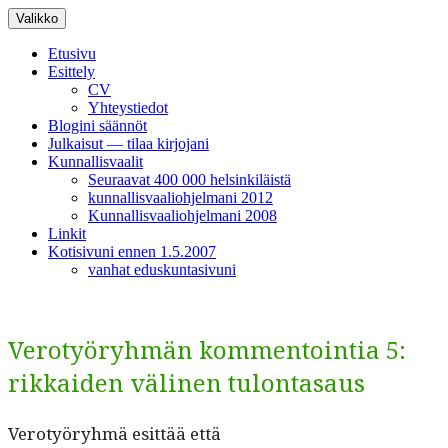
Siirry
Valikko
sisältöön
Etusivu
Esittely
CV
Yhteystiedot
Blogini säännöt
Julkaisut — tilaa kirjojani
Kunnallisvaalit
Seuraavat 400 000 helsinkiläistä
kunnallisvaaliohjelmani 2012
Kunnallisvaaliohjelmani 2008
Linkit
Kotisivuni ennen 1.5.2007
vanhat eduskuntasivuni
Verotyöryhmän kommentointia 5:
rikkaiden välinen tulontasaus
Verotyöryh­mä esit­tää että