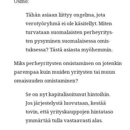
Osmo:
Tähän asi­aan liit­tyy ongel­ma, jota
verotyöryh­mä ei ole käsitel­lyt. Miten
tur­vataan suo­ma­lais­ten per­heyri­tys­
ten pysymi­nen suo­ma­laises­sa omis­
tuk­ses­sa? Tästä asi­as­ta myöhemmin.
Miks per­heyri­tys­ten omis­t­a­mi­nen on jotenkin
parem­paa kuin muiden yri­tys­ten tai muun
omaisu­u­den omistaminen?
Se on nyt kap­i­tal­isoitunut hin­toi­hin.
Jos jär­jestelystä luovu­taan, kestää
tovin, että yri­tyskaup­po­jen hin­tata­so
ymmärtää tul­la vas­taavasti alas.