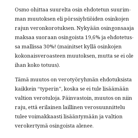
Osmo ohit­taa suurelta osin ehdote­tun suurim­
man muu­tok­sen eli pörssiy­htiöi­den osinko­jen
rajun veronko­ro­tuk­sen. Nykyään osin­gon­saa­ja
mak­saa suo­raan osin­go­ista 19,6% ja ehdote­tus­
sa mallis­sa 30%! (mainit­set kyl­lä osinko­jen
kokon­aisveroas­t­een muu­tok­sen, mut­ta se ei ole
ihan koko totuus).
Tämä muu­tos on verotyöryh­män ehdo­tuk­sista
kaikkein “type­r­in”, kos­ka se ei tule lisäämään
val­tion vero­tu­lo­ja. Päin­vas­toin, muu­tos on niin
raju, että eri­lainen lailli­nen vero­su­un­nit­telu
tulee voimakkaasti lisään­tymään ja val­tion
vero­ker­tymä osin­go­ista alenee.