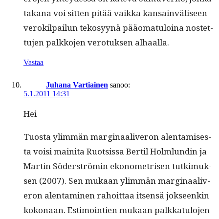
takana voi sit­ten pitää vaik­ka kan­sain­väliseen
verokil­pailun tekosyynä pääo­mat­u­loina nos­tet­
tu­jen palkko­jen vero­tuk­sen alhaalla.
Vastaa
Juhana Vartiainen
sanoo:
5.1.2011 14:31
Hei
Tuos­ta ylim­män mar­gin­aaliv­eron alen­tamis­es­
ta voisi maini­ta Ruot­sis­sa Bertil Holm­lundin ja
Mar­tin Söder­strömin ekonometrisen tutkimuk­
sen (2007). Sen mukaan ylim­män mar­gin­aaliv­
eron alen­t­a­mi­nen rahoit­taa itsen­sä jok­seenkin
kokon­aan. Esti­moin­tien mukaan palkkat­u­lo­jen