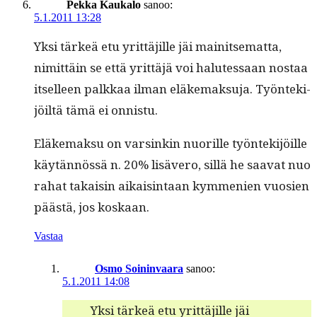
Pekka Kaukalo
sanoo:
5.1.2011 13:28
Yksi tärkeä etu yrit­täjille jäi mainit­se­mat­ta,
nimit­täin se että yrit­täjä voi halutes­saan nos­taa
itselleen palkkaa ilman eläke­mak­su­ja. Työn­tek­i­
jöiltä tämä ei onnistu.
Eläke­mak­su on varsinkin nuo­rille työn­tek­i­jöille
käytän­nössä n. 20% lisävero, sil­lä he saa­vat nuo
rahat takaisin aikaisin­taan kym­me­nien vuosien
päästä, jos koskaan.
Vastaa
Osmo Soininvaara
sanoo:
5.1.2011 14:08
Yksi tärkeä etu yrit­täjille jäi