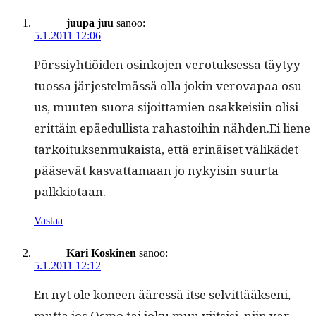
juupa juu
sanoo:
5.1.2011 12:06
Pörssiy­htiöi­den osinko­jen vero­tuk­ses­sa täy­tyy
tuos­sa jär­jestelmässä olla jokin verova­paa osu­
us, muuten suo­ra sijoit­tamien osakkeisi­in olisi
erit­täin epäedullista rahas­toi­hin nähden.Ei liene
tarkoituk­sen­mukaista, että erinäiset välikädet
pää­sevät kas­vat­ta­maan jo nyky­isin suur­ta
palkkiotaan.
Vastaa
Kari Koskinen
sanoo:
5.1.2011 12:12
En nyt ole koneen ääressä itse selvit­tääk­seni,
mut­ta jos Osmo tai joku muu viit­sisi, niin var­