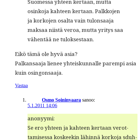
Suomes­sa yhteen ker­taan, mut­ta
osinko­ja kah­teen ker­taan. Palkko­jen
ja korko­jen osalta vain tulon­saa­ja
mak­saa niistä veroa, mut­ta yri­tys saa
vähen­tää ne tuloksestaan.
Eikö tämä ole hyvä asia?
Palka­nsaa­ja lie­nee yhteiskun­nalle parem­pi asia
kuin osingonsaaja.
Vastaa
Osmo Soininvaara
sanoo:
5.1.2011 14:06
anonyy­mi:
Se ero yhteen ja kah­teen ker­taan verot­
tamises­sa kos­keekin lähin­nä korko­ja sduh­