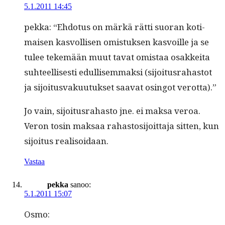
5.1.2011 14:45
pekka: “Ehdo­tus on märkä rät­ti suo­ran koti­
maisen kasvol­lisen omis­tuk­sen kasvoille ja se
tulee tekemään muut tavat omis­taa osakkei­ta
suh­teel­lis­es­ti edullisem­mak­si (sijoi­tus­ra­has­tot
ja sijoi­tus­vaku­u­tuk­set saa­vat osin­got verotta).”
Jo vain, sijoi­tus­ra­has­to jne. ei mak­sa veroa.
Veron tosin mak­saa rahas­tosi­joit­ta­ja sit­ten, kun
sijoi­tus realisoidaan.
Vastaa
pekka
sanoo:
5.1.2011 15:07
Osmo: