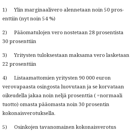
1) Ylin mar­gin­aaliv­ero alen­netaan noin 50 pros­
ent­ti­in (nyt noin 54 %)
2) Pääo­mat­u­lo­jen vero nos­te­taan 28 pros­en­tista
30 prosenttiin
3) Yri­tys­ten tulok­ses­taan mak­sama vero las­ke­taan
22 prosenttiin
4) Lis­taa­mat­tomien yri­tys­ten 90 000 euron
verova­paas­ta osin­gos­ta luovu­taan ja se kor­vataan
oikeudel­la jakaa noin neljä pros­ent­tia ( =nor­maali
tuot­to) omas­ta pääo­mas­ta noin 30 pros­entin
kokonaisverotuksella.
5) Osinko­jen tavanomainen kokon­aisvero­tus