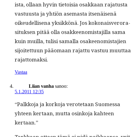
ista, ollaan hyvin tietoisia osakkaan raja­tus­ta
vas­tu­us­ta ja yhtiön ase­mas­ta itsenäisenä
oikeudel­lise­na yksikkönä. Jos kokon­aisveror­a­
situk­sen pitää olla osak­keen­o­mis­ta­jil­la sama
kuin muil­la, tulisi samal­la osakeen­o­mis­ta­jien
sijoitet­tuun pääo­maan rajat­tu vas­tuu muut­taa
rajattomaksi.
Vastaa
Liian vanha
sanoo:
5.1.2011 12:35
“Palkko­ja ja korko­ja verote­taan Suomes­sa
yhteen ker­taan, mut­ta osinko­ja kah­teen
kertaan.”
Tarkkaan ottaen tämä ei pidä paikkaansa, yrit­