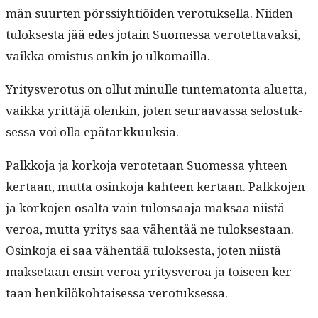
män suurten pörssiy­htiöi­den vero­tuk­sel­la. Niiden
tulok­ses­ta jää edes jotain Suomes­sa verotet­tavak­si,
vaik­ka omis­tus onkin jo ulkomailla.
Yri­tysvero­tus on ollut min­ulle tun­tem­aton­ta aluet­ta,
vaik­ka yrit­täjä olenkin, joten seu­raavas­sa selostuk­
ses­sa voi olla epätarkkuuksia.
Palkko­ja ja korko­ja verote­taan Suomes­sa yhteen
ker­taan, mut­ta osinko­ja kah­teen ker­taan. Palkko­jen
ja korko­jen osalta vain tulon­saa­ja mak­saa niistä
veroa, mut­ta yri­tys saa vähen­tää ne tulok­ses­taan.
Osinko­ja ei saa vähen­tää tulok­ses­ta, joten niistä
mak­se­taan ensin veroa yri­tysveroa ja toiseen ker­
taan henkilöko­htaises­sa verotuksessa.