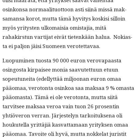
olisi määrätä, että yri­tyk­set saa­vat vähen­tää
osinkon­sa nor­maal­i­tuot­toon asti siinä mis­sä mak­
samansa korot, mut­ta tämä hyvi­tys koskisi sil­loin
myös yri­tys­ten ulko­maisia omis­ta­jia, mitä
rahakirstun var­ti­jat eivät tietenkään halua. Noki­as­
ta ei paljon jäisi Suomeen verotettavaa.
Luop­umi­nen tuos­ta 90 000 euron verova­paas­ta
osin­gos­ta kir­paisee monia saavutet­tuun etu­un
sopeu­tunei­ta (edel­lyt­tää miljoo­nan euron omaa
pääo­maa, vero­ton­ta osinkoa saa mak­saa 9 % omas­ta
pääo­mas­ta). Tämä ei ole vero­ton­ta, mut­ta siitä
tarvit­see mak­saa veroa vain tuon 26 pros­entin
yhtiöveron ver­ran. Jär­jeste­lyn tarkoituk­se­na oli
houkutel­la yrit­täjiä kas­vat­ta­maan yri­tyk­sen omaa
pääo­maa. Tavoite oli hyvä, mut­ta nokke­lat juris­tit