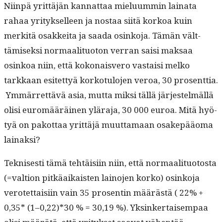
Niin­pä yrit­täjän kan­nat­taa mielu­um­min laina­ta
rahaa yri­tyk­selleen ja nos­taa siitä korkoa kuin
merk­itä osakkei­ta ja saa­da osinko­ja. Tämän vält­
tämisek­si nor­maal­i­tuo­ton ver­ran saisi mak­saa
osinkoa niin, että kokon­aisvero vas­taisi melko
tarkkaan esitet­tyä korko­tu­lo­jen veroa, 30 pros­ent­tia.
Ymmär­ret­tävä asia, mut­ta mik­si täl­lä jär­jestelmäl­lä
olisi euromääräi­nen ylära­ja, 30 000 euroa. Mitä hyö­
tyä on pakot­taa yrit­täjä muut­ta­maan osakepääo­ma
lainaksi?
Teknis­es­ti tämä tehtäisi­in niin, että nor­maal­i­tuo­to­s­ta
(=val­tion pitkäaikaisten lain­o­jen korko) osinko­ja
verotet­taisi­in vain 35 pros­entin määrästä ( 22% +
0,35* (1–0,22)*30 % = 30,19 %). Yksinker­taisem­paa