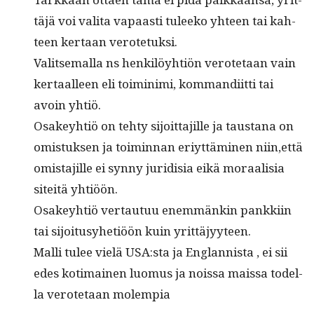
täjä voi vali­ta vapaasti tuleeko yhteen tai kah­
teen ker­taan verotetuksi.
Val­it­se­mal­la ns henkilöy­htiön verote­taan vain
ker­taalleen eli toi­min­i­mi, kom­mandi­it­ti tai
avoin yhtiö.
Osakey­htiö on tehty sijoit­ta­jille ja taus­tana on
omis­tuk­sen ja toimin­nan eriyt­tämi­nen niin,että
omis­ta­jille ei syn­ny juri­disia eikä moraal­isia
siteitä yhtiöön.
Osakey­htiö ver­tau­tuu enem­mänkin pankki­in
tai sijoi­tusy­hetiöön kuin yrittäjyyteen.
Malli tulee vielä USA:sta ja Englan­nista , ei sii
edes koti­mainen luo­mus ja nois­sa mais­sa todel­
la verote­taan molempia