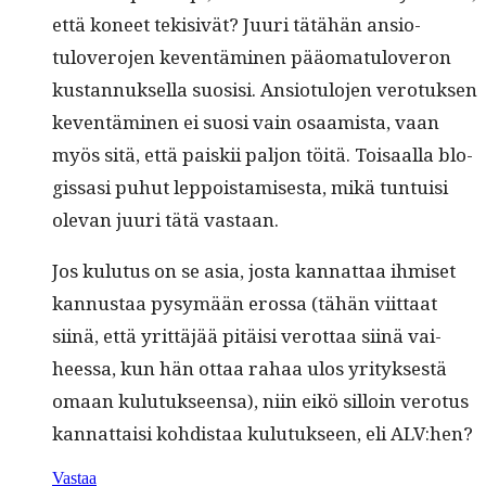
että koneet tek­i­sivät? Juuri tätähän ansio­
tulovero­jen keven­tämi­nen pääo­mat­uloveron
kus­tan­nuk­sel­la suo­sisi. Ansio­tu­lo­jen vero­tuk­sen
keven­tämi­nen ei suosi vain osaamista, vaan
myös sitä, että paiskii paljon töitä. Toisaal­la blo­
gis­sasi puhut lep­pois­tamis­es­ta, mikä tun­tu­isi
ole­van juuri tätä vastaan.
Jos kulu­tus on se asia, jos­ta kan­nat­taa ihmiset
kan­nus­taa pysymään erossa (tähän viit­taat
siinä, että yrit­täjää pitäisi verot­taa siinä vai­
heessa, kun hän ottaa rahaa ulos yri­tyk­ses­tä
omaan kulu­tuk­seen­sa), niin eikö sil­loin vero­tus
kan­nat­taisi kohdis­taa kulu­tuk­seen, eli ALV:hen?
Vastaa