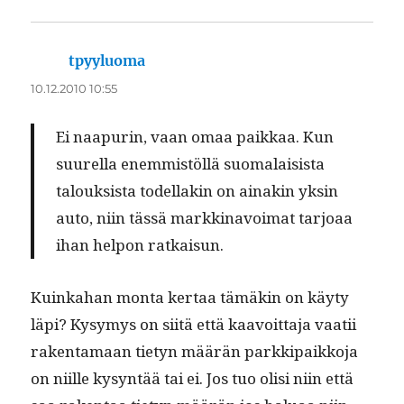
tpyyluoma
sanoo:
10.12.2010 10:55
Ei naa­purin, vaan omaa paikkaa. Kun
suurel­la enem­mistöl­lä suo­ma­lai­sista
talouk­sista todel­lakin on ainakin yksin
auto, niin tässä markki­navoimat tar­joaa
ihan helpon ratkaisun.
Kuinka­han mon­ta ker­taa tämäkin on käy­ty
läpi? Kysymys on siitä että kaavoit­ta­ja vaatii
rak­en­ta­maan tietyn määrän parkkipaikko­ja
on niille kysyn­tää tai ei. Jos tuo olisi niin että