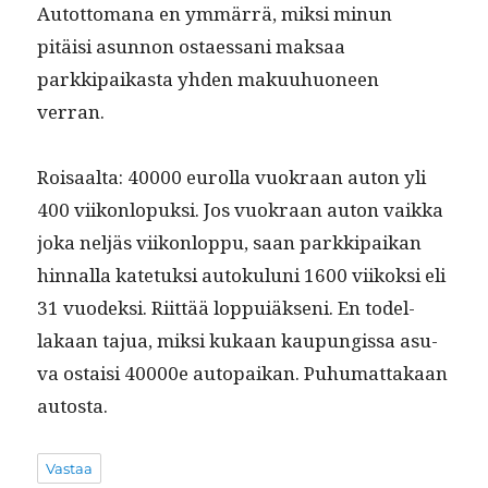
Autot­tomana en ymmär­rä, mik­si min­un
pitäisi asun­non ostaes­sani mak­saa
parkkipaikas­ta yhden maku­uhuoneen
verran.
Roisaal­ta: 40000 eurol­la vuokraan auton yli
400 viikon­lopuk­si. Jos vuokraan auton vaik­ka
joka neljäs viikon­lop­pu, saan parkkipaikan
hin­nal­la kate­tuk­si autoku­lu­ni 1600 viikok­si eli
31 vuodek­si. Riit­tää lop­puiäk­seni. En todel­
lakaan tajua, mik­si kukaan kaupungis­sa asu­
va ostaisi 40000e autopaikan. Puhu­mat­takaan
autosta.
Vastaa