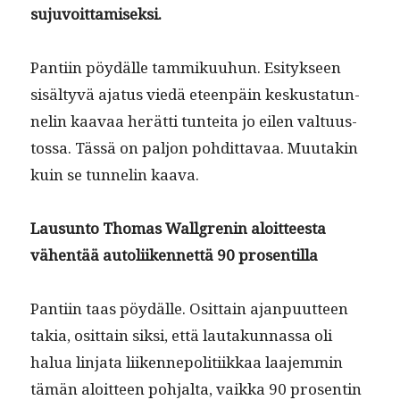
sujuvoittamiseksi.
Pan­ti­in pöy­dälle tam­miku­uhun. Esi­tyk­seen
sisäl­tyvä aja­tus viedä eteen­päin keskus­tatun­
nelin kaavaa herät­ti tun­tei­ta jo eilen val­tu­us­
tossa. Tässä on paljon pohdit­tavaa. Muu­takin
kuin se tun­nelin kaava.
Lausun­to Thomas Wall­grenin aloit­teesta
vähen­tää autoli­iken­net­tä 90 prosentilla
Pan­ti­in taas pöy­dälle. Osit­tain ajan­pu­ut­teen
takia, osit­tain sik­si, että lau­takun­nas­sa oli
halua lin­ja­ta liiken­nepoli­ti­ikkaa laa­jem­min
tämän aloit­teen poh­jal­ta, vaik­ka 90 pros­entin