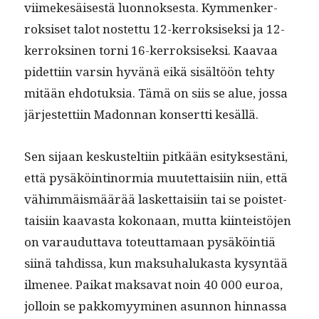
viimekesäis­es­tä luon­nok­ses­ta. Kym­menker­
roksiset talot nos­tet­tu 12-ker­roksisek­si ja 12-
ker­roksi­nen torni 16-ker­roksisek­si. Kaavaa
pidet­ti­in varsin hyvänä eikä sisältöön tehty
mitään ehdo­tuk­sia. Tämä on siis se alue, jos­sa
jär­jestet­ti­in Madon­nan kon­sert­ti kesällä.
Sen sijaan keskustelti­in pitkään esi­tyk­ses­täni,
että pysäköinti­normia muutet­taisi­in niin, että
vähim­mäis­määrää las­ket­taisi­in tai se pois­tet­
taisi­in kaavas­ta kokon­aan, mut­ta kiin­teistö­jen
on varaudut­ta­va toteut­ta­maan pysäköin­tiä
siinä tahdis­sa, kun mak­suhalukas­ta kysyn­tää
ilme­nee. Paikat mak­sa­vat noin 40 000 euroa,
jol­loin se pakkomyymi­nen asun­non hin­nas­sa