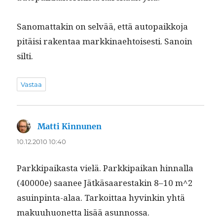
Sanomat­takin on selvää, että autopaikko­ja
pitäisi rak­en­taa markki­nae­htois­es­ti. Sanoin
silti.
Vastaa
Matti Kinnunen
sanoo:
10.12.2010 10:40
Parkkipaikas­ta vielä. Parkkipaikan hin­nal­la
(40000e) saa­nee Jätkäsaarestakin 8–10 m^2
asuin­pin­ta-alaa. Tarkoit­taa hyvinkin yhtä
maku­uhuonet­ta lisää asunnossa.