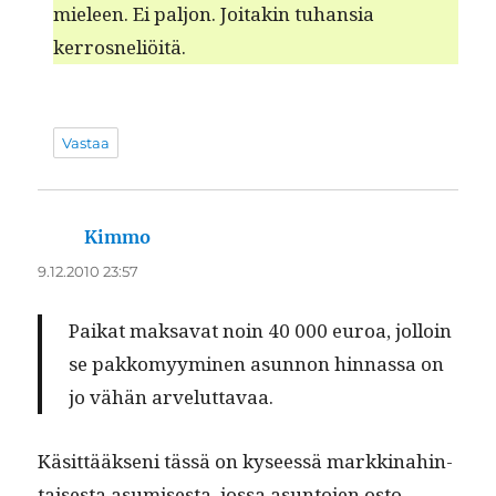
mieleen. Ei paljon. Joitakin tuhan­sia
kerrosneliöitä.
Vastaa
Kimmo
sanoo:
9.12.2010 23:57
Paikat mak­sa­vat noin 40 000 euroa, jol­loin
se pakkomyymi­nen asun­non hin­nas­sa on
jo vähän arveluttavaa.
Käsit­tääk­seni tässä on kyseessä markki­nahin­
tais­es­ta asumis­es­ta, jos­sa asun­to­jen osto