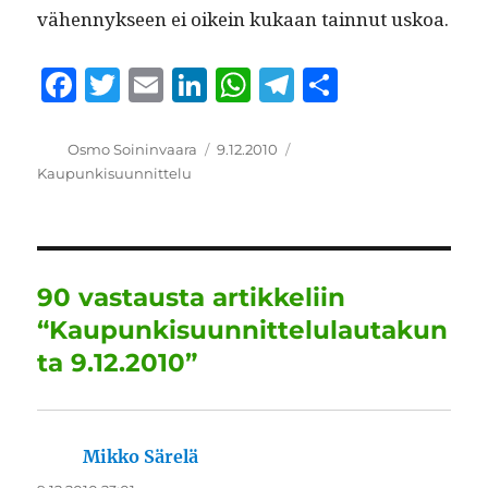
vähen­nyk­seen ei oikein kukaan tain­nut uskoa.
F
T
E
Li
W
T
S
a
w
m
n
h
el
h
c
it
ai
k
at
e
a
Kirjoittaja
Julkaistu
Kategoriat
Osmo Soininvaara
9.12.2010
Kaupunkisuunnittelu
e
te
l
e
s
g
re
b
r
d
A
r
o
I
p
a
o
n
p
m
90 vastausta artikkeliin
k
“Kaupunkisuunnittelulautakun
ta 9.12.2010”
Mikko Särelä
sanoo: