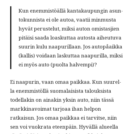
Kun enem­mistöäl­lä kan­takaupun­gin asun­
tokun­nista ei ole autoa, vaatii min­mus­ta
hyvät peruste­lut, mik­si auton omis­tasjien
pitäisi saa­da loaskut­taa autos­ta aiheutu­va
suurin kulu naa­puril­laan. Jos autopåaik­ka
(kallis) voidaan laskut­taa naa­puril­la, mik­si
ei myös auto (puol­ta halvempi)?
Ei naa­purin, vaan omaa paikkaa. Kun suurel­
la enem­mistöl­lä suo­ma­lai­sista talouk­sista
todel­lakin on ainakin yksin auto, niin tässä
markki­navoimat tar­joaa ihan helpon
ratkaisun. Jos omaa paikkaa ei tarvitse, niin
sen voi vuokra­ta eteen­päin. Hyväl­lä alueel­la