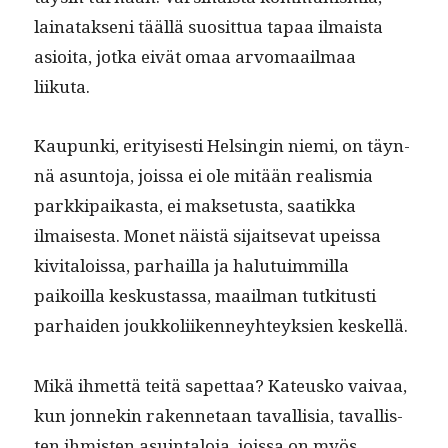
lainatak­seni tääl­lä suosit­tua tapaa ilmaista
asioi­ta, jot­ka eivät omaa arvo­maail­maa
liikuta.
Kaupun­ki, eri­tyis­es­ti Helsin­gin nie­mi, on täyn­
nä asun­to­ja, jois­sa ei ole mitään real­is­mia
parkkipaikas­ta, ei mak­se­tus­ta, saatik­ka
ilmais­es­ta. Mon­et näistä sijait­se­vat upeis­sa
kiv­i­talois­sa, parhail­la ja halu­tu­im­mil­la
paikoil­la keskus­tas­sa, maail­man tutk­i­tusti
parhaiden joukkoli­iken­ney­hteyk­sien keskellä.
Mikä ihmettä teitä sapet­taa? Kateusko vaivaa,
kun jon­nekin raken­netaan taval­lisia, taval­lis­
ten ihmis­ten asuin­talo­ja, jois­sa on myös