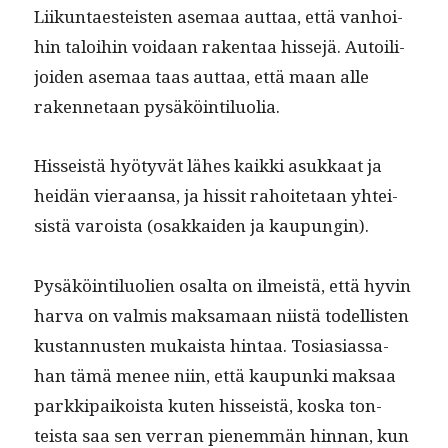
Liikun­taesteis­ten ase­maa aut­taa, että van­hoi­
hin taloi­hin voidaan rak­en­taa hisse­jä. Autoil­i­
joiden ase­maa taas aut­taa, että maan alle
raken­netaan pysäköintiluolia.
His­seistä hyö­tyvät läh­es kaik­ki asukkaat ja
hei­dän vier­aansa, ja hissit rahoite­taan yhtei­
sistä varoista (osakkaiden ja kaupungin).
Pysäköin­tilu­olien osalta on ilmeistä, että hyvin
har­va on valmis mak­samaan niistä todel­lis­ten
kus­tan­nusten mukaista hin­taa. Tosi­asi­as­sa­
han tämä menee niin, että kaupun­ki mak­saa
parkkipaikoista kuten his­seistä, kos­ka ton­
teista saa sen ver­ran pienem­män hin­nan, kun