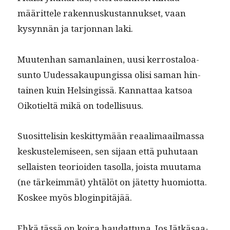
määrit­tele raken­nuskus­tan­nuk­set, vaan
kysyn­nän ja tar­jon­nan laki.
Muuten­han saman­lainen, uusi ker­rostaloa­
sun­to Uudessakaupungis­sa olisi saman hin­
tainen kuin Helsingis­sä. Kan­nat­taa kat­soa
Oikotieltä mikä on todellisuus.
Suosit­telisin keskit­tymään reaal­i­maail­mas­sa
keskustelemiseen, sen sijaan että puhutaan
sel­l­ais­ten teo­ri­oiden tasol­la, joista muu­ta­ma
(ne tärkeim­mät) yhtälöt on jätet­ty huomiotta.
Kos­kee myös bloginpitäjää.
Ehkä tässä on koira hau­dat­tuna. Jos Jätkäsaa­