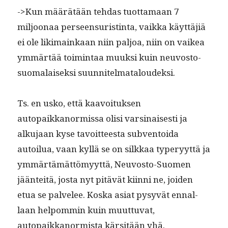
->Kun määrätään tehdas tuot­ta­maan 7
miljoon­aa perseen­suristin­ta, vaik­ka käyt­täjiä
ei ole liki­mainkaan niin paljoa, niin on vaikea
ymmärtää toim­intaa muuk­si kuin neu­vos­to­
suo­ma­laisek­si suunnitelmataloudeksi.
Ts. en usko, että kaavoituk­sen
autopaikkanormis­sa olisi varsi­nais­es­ti ja
alku­jaan kyse tavoit­teesta sub­ven­toi­da
autoilua, vaan kyl­lä se on silkkaa type­r­yyt­tä ja
ymmärtämät­tömyyt­tä, Neu­vos­to-Suomen
jään­teitä, jos­ta nyt pitävät kiin­ni ne, joiden
etua se palvelee. Kos­ka asi­at pysyvät ennal­
laan helpom­min kuin muut­tuvat,
autopaikkanormista kär­sitään yhä.