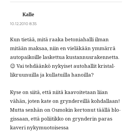
Kalle
sanoo:
10.12.2010 8:35
Kun tietää, mitä raa­ka beto­ni­a­hal­li ilman
mitään mak­saa, niin en vieläkään ymmär­rä
autopaikoille las­ket­tua kus­tan­nus­raken­net­ta.
😉 Vai tehdäänkö nykyiset auto­hal­lit kristal­
likru­unuil­la ja kul­la­tu­il­la hanoilla?
Kyse on siitä, että niitä kaavoite­taan liian
vähän, joten kate on gryn­dereil­lä kohdal­laan!
Mut­ta sen­hän on Osmokin ker­tonut tääl­lä blo­
gis­saan, että poli­itikko on gryn­derin paras
kaveri nyky­muo­toises­sa