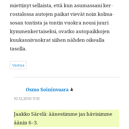
miet­tinyt sel­l­aista, että kun asumas­sani ker­
rostalos­sa auto­jen paikat vievät noin kol­ma­
sosan ton­tista ja ton­tin vuokra nousi juuri
kym­menker­taisek­si, ovatko autopaikko­jen
kuukau­sivuokrat siihen näh­den oikeal­la
tasolla.
Vastaa
Osmo Soininvaara
sanoo:
10.12.2010 11:51
Jaakko Särelä: äänes­timme jas hävisimme
äänin 6–3.