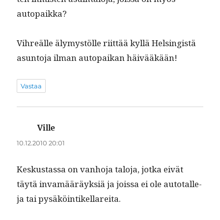
autopaikka?
Vihreälle älymys­tölle riit­tää kyl­lä Helsingistä
asun­to­ja ilman autopaikan häivääkään!
Vastaa
Ville
sanoo:
10.12.2010 20:01
Keskus­tas­sa on van­ho­ja talo­ja, jot­ka eivät
täytä invamääräyk­siä ja jois­sa ei ole auto­talle­
ja tai pysäköintikellareita.