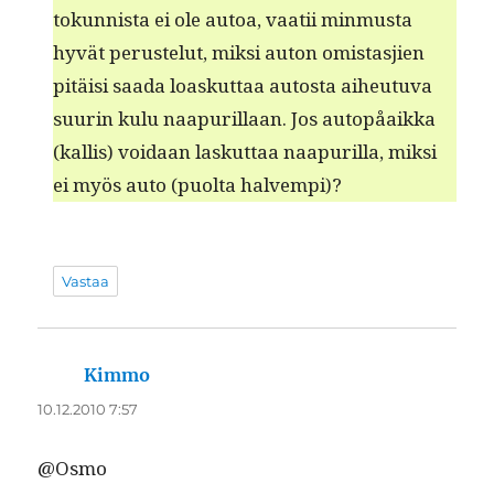
tokun­nista ei ole autoa, vaatii min­mus­ta
hyvät peruste­lut, mik­si auton omis­tasjien
pitäisi saa­da loaskut­taa autos­ta aiheutu­va
suurin kulu naa­puril­laan. Jos autopåaik­ka
(kallis) voidaan laskut­taa naa­puril­la, mik­si
ei myös auto (puol­ta halvempi)?
Vastaa
Kimmo
sanoo:
10.12.2010 7:57
@Osmo