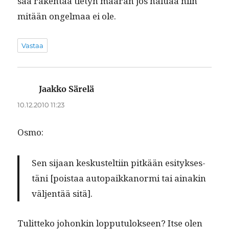
saa rak­en­taa tietyn määrän jos halu­aa niin
mitään ongel­maa ei ole.
Vastaa
Jaakko Särelä
sanoo:
10.12.2010 11:23
Osmo:
Sen sijaan keskustelti­in pitkään esi­tyk­ses­
täni [pois­taa autopaikkanor­mi tai ainakin
väl­jen­tää sitä].
Tulit­teko johonkin lop­putu­lok­seen? Itse olen