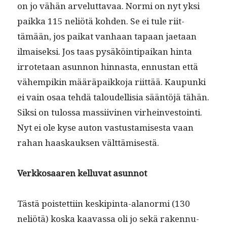
on jo vähän arve­lut­tavaa. Nor­mi on nyt yksi
paik­ka 115 neliötä kohden. Se ei tule riit­
tämään, jos paikat van­haan tapaan jae­taan
ilmaisek­si. Jos taas pysäköin­tipaikan hin­ta
irrote­taan asun­non hin­nas­ta, ennus­tan että
vähempikin määrä­paikko­ja riit­tää. Kaupun­ki
ei vain osaa tehdä taloudel­lisia sään­töjä tähän.
Sik­si on tulos­sa mas­si­ivi­nen virhein­vestoin­ti.
Nyt ei ole kyse auton vas­tus­tamis­es­ta vaan
rahan haaskauk­sen välttämisestä.
Verkkosaaren kel­lu­vat asunnot
Tästä pois­tet­ti­in keskip­in­ta-alanor­mi (130
neliötä) kos­ka kaavas­sa oli jo sekä raken­nu­