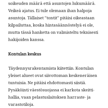
soikeu­den määrä että asun­to­jen lukumäärä.
Veikeä aja­tus. Ei tule ole­maan ihan halpo­ja
asun­to­ja. Täl­laiset ”ton­tit” pitäisi oikeas­t­aan
kil­pailut­taa, kos­ka hin­tasään­nöste­lyä ei ole,
mut­ta tässä han­ket­ta on valmis­tel­tu teknis­es­ti
hak­i­joiden kanssa.
Kon­tu­lan keskus
Täy­den­nys­rak­en­tamista kiitet­ti­in. Kon­tu­lan
yleiset alueet ovat siiv­ot­toman kesken­eräisen
tun­tu­isia. Ne pitäisi ehdot­tomasti siis­tiä.
Pysäköin­ti väestö­suo­jas­sa ei karko­ta skeit­ti­
hal­lia, vaan pelas­tus­laitok­sen har­raste- ja
varastotiloja.