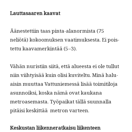
Laut­tasaaren kaavat
Äänestet­ti­in taas pin­ta-alanormista (75
neliötä) kokoomuk­sen vaa­timuk­ses­ta. Ei pois­
tet­tu kaavamerk­in­tää (5–3).
Vähän nuris­ti­in siitä, että alueesta ei ole tul­lut
niin viihty­isää kuin olisi kuvitel­tu. Minä halu­
aisin muut­taa Vat­tuniemessä lisää toim­i­tilo­ja
asun­noik­si, kos­ka nämä ovat kaukana
metroase­mas­ta. Työ­paikat täl­lä suun­nal­la
pitäisi keskit­tää metron varteen.
Keskus­tan liiken­ner­atkaisu liiken­teen