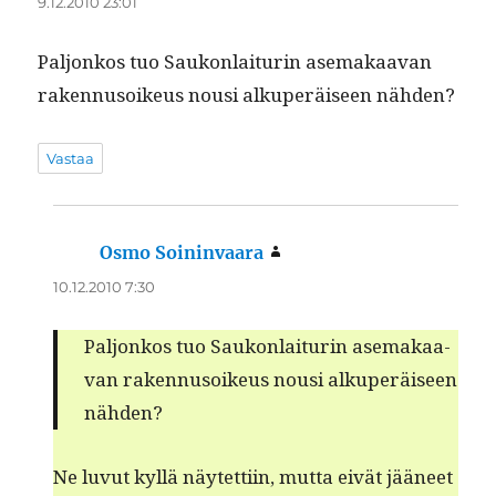
9.12.2010 23:01
Paljonkos tuo Saukon­lai­turin ase­makaa­van
raken­nu­soikeus nousi alku­peräiseen nähden?
Vastaa
Osmo Soininvaara
sanoo:
10.12.2010 7:30
Paljonkos tuo Saukon­lai­turin ase­makaa­
van raken­nu­soikeus nousi alku­peräiseen
nähden?
Ne luvut kyl­lä näytet­ti­in, mut­ta eivät jääneet