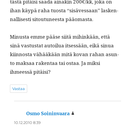
tästä pitäisi saa­da ainakin 200€/kk, joka on
ihan käypä raha tuos­ta “sisäves­saan” lasken­
nal­lis­es­ti sitoutuneesta pääomasta.
Minus­ta emme pääse siitä mihinkään, että
sinä vas­tu­s­tat autoilua itsessään, eikä sin­ua
kiin­nos­ta vähääkään mitä kovan rahan asun­
to mak­saa rak­en­taa tai ostaa. Ja mik­si
ihmeessä pitäisi?
Vastaa
Osmo Soininvaara
sanoo:
10.12.2010 8:39