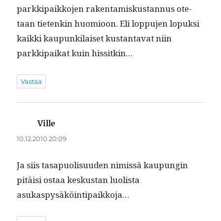
parkkipaikko­jen rak­en­tamiskus­tan­nus ote­
taan tietenkin huomioon. Eli lop­pu­jen lopuk­si
kaik­ki kaupunki­laiset kus­tan­ta­vat niin
parkkipaikat kuin hissitkin…
Vastaa
Ville
sanoo:
10.12.2010 20:09
Ja siis tas­a­puolisu­u­den nimis­sä kaupun­gin
pitäisi ostaa keskus­tan luolista
asukaspysäköintipaikkoja…