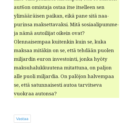
aut6on omis­ta­ja ostaa itse itselleen sen
ylimääräisen paikan, eikä pane sitä naa­
purin­sa mak­set­tavak­si. Mitä sosi­aalipum­me­
ja nämä autoil­i­jat oikein ovat?
Olen­naisem­paa kuitenkin kuin se, kuka
mak­saa mitäkin on se, että tehdään puolen
mil­jardin euron investoin­ti, jon­ka hyö­ty
mak­suhalukkuute­na mitat­tuna, on paljon
alle puoli mil­jar­dia. On palöjon halvem­paa
se, että sat­un­nais­es­ti autoa tarvit­se­va
vuokraa autonsa?
Vastaa