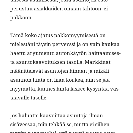
perus­tuu asi­akkaiden omaan tah­toon, ei
pakkoon.
Tämä koko aja­tus pakkomyymis­es­tä on
mielestäni täysin per­verssi ja on vain kaukaa
haet­tu argu­ment­ti autonkäytön hait­taamis­es­
ta asun­tokaavoituk­sen tasol­la. Markki­nat
määrit­televät asun­to­jen hin­nan ja mikäli
asun­non hin­ta on liian korkea, niin se jää
myymät­tä, kunnes hin­ta las­kee kysyn­tää vas­
taavalle tasolle.
Jos halu­at­te kaavoit­taa asun­to­ja ilman
sisäves­saa, niin tehkää se, mut­ta ei siihen