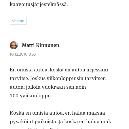
kaavoitusjärjestelmässä.
Vastaa
Matti Kinnunen
sanoo:
10.12.2010 8:53
En omista autoa, kos­ka en autoa arjes­sani
tarvitse. Joskus viikon­lop­puisin tarvit­sen
auton, jol­loin vuokraan sen noin
100e/viikonloppu.
Kos­ka en omista autoa, en halua mak­saa
pysäköin­tipaikoista. Ja kos­ka en halua mak­