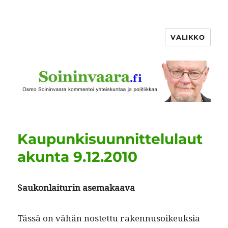
VALIKKO
Kaupunkisuunnittelulaut
akunta 9.12.2010
Saukon­lai­turin asemakaava
Tässä on vähän nos­tet­tu raken­nu­soikeuk­sia