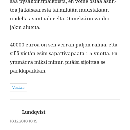
saa pysäköin­tipaikoista, en voine ostaa asun­
toa Jätkäsaares­ta tai miltään muus­takaan
uudelta asun­toalueelta. Onnek­si on van­ho­
jakin alueita.
40000 euroa on sen ver­ran paljon rahaa, että
sil­lä vietän esim sap­at­ti­va­paa­ta 1.5 vuot­ta. En
ymmär­rä mik­si min­un pitäisi sijoit­taa se
parkkipaikkan.
Vastaa
Lundqvist
sanoo:
10.12.2010 10:15