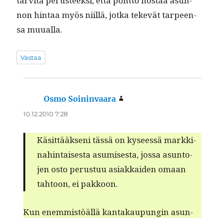
tarvi­ta perus­teek­si, että pönt­tö nos­taa asun­
non hin­taa myös niil­lä, jot­ka tekevät tarpeen­
sa muualla.
Vastaa
Osmo Soininvaara
sanoo:
10.12.2010 7:28
Käsit­tääk­seni tässä on kyseessä markki­
nahin­tais­es­ta asumis­es­ta, jos­sa asun­to­
jen osto perus­tuu asi­akkaiden omaan
tah­toon, ei pakkoon.
Kun enem­mistöäl­lä kan­takaupun­gin asun­