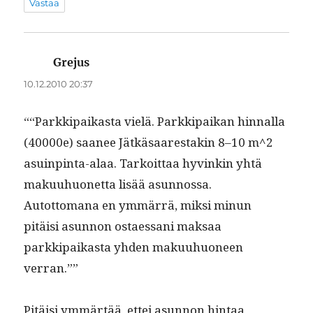
Vastaa
Grejus
sanoo:
10.12.2010 20:37
““Parkkipaikas­ta vielä. Parkkipaikan hin­nal­la
(40000e) saa­nee Jätkäsaarestakin 8–10 m^2
asuin­pin­ta-alaa. Tarkoit­taa hyvinkin yhtä
maku­uhuonet­ta lisää asunnossa.
Autot­tomana en ymmär­rä, mik­si min­un
pitäisi asun­non ostaes­sani mak­saa
parkkipaikas­ta yhden maku­uhuoneen
verran.””
Pitäisi ymmärtää, ettei asun­non hin­taa