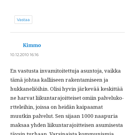
Vastaa
Kimmo
sanoo:
10.12.2010 16:16
En vas­tus­ta invami­toitet­tu­ja asun­to­ja, vaik­ka
tämä johtaa kalli­iseen rak­en­tamiseen ja
hukkaneliöi­hin. Olisi hyvin järkevää keskit­tää
ne har­vat liikun­tara­joit­teiset omi­in palveluko­
rt­telei­hin, jois­sa on hei­dän kaipaa­mat
muutkin palve­lut. Sen sijaan 1000 naa­puria
mak­saa yhden liikun­tara­joit­teisen asumis­es­ta
täysin turhaan. Varsi­naista kom­mu­nis­mia,