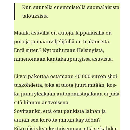
Kun suurel­la enem­mistöl­lä suo­ma­lai­sista
talouksista
Maal­la asuvil­la on auto­ja, lap­palaisil­la on
poro­ja ja maanvil­jeli­jöil­lä on trak­tor­e­i­ta.
Entä sit­ten? Nyt puhutaan Helsingistä,
nimeno­maan kan­takaupungis­sa asuvista.
Ei voi pakot­taa osta­maan 40 000 euron sijoi­
tusko­hdet­ta, joka ei tuo­ta juuri mitään, kos­
ka juuri yksikään auton­o­mis­ta­jakaan ei pidä
sitä hin­nan ar4voisena.
Sovi­taanko, että otat pankista lainan ja
annan sen korot­ta min­un käyttööni?
Eikö olisi yksinker­taisem­paa, että se kah­den