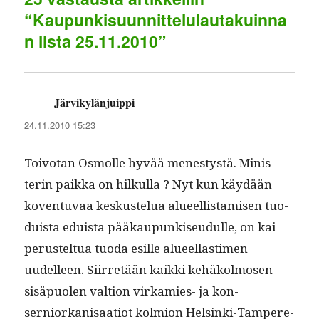
p
a
“Kaupunkisuunnittelulautakuinna
n lista 25.11.2010”
m
Järvikylänjuippi
sanoo:
24.11.2010 15:23
Toiv­otan Osmolle hyvää men­estys­tä. Min­is­
terin paik­ka on hilkul­la ? Nyt kun käy­dään
koven­tu­vaa keskustelua alueel­lis­tamisen tuo­
duista eduista pääkaupunkiseudulle, on kai
perustel­tua tuo­da esille alueel­las­ti­men
uudelleen. Siir­retään kaik­ki kehäkol­mosen
sisäpuolen val­tion virkamies- ja kon­
serniorkanisaa­tiot kolmion Helsin­ki-Tam­pere-