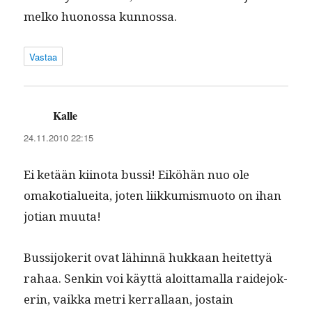
melko huonos­sa kunnossa.
Vastaa
Kalle
sanoo:
24.11.2010 22:15
Ei ketään kiino­ta bus­si! Eiköhän nuo ole
omako­tialuei­ta, joten liikku­mis­muo­to on ihan
jot­ian muuta!
Bus­si­joker­it ovat lähin­nä hukkaan heit­et­tyä
rahaa. Senkin voi käyt­tä aloit­ta­mal­la raide­jok­
erin, vaik­ka metri ker­ral­laan, jostain