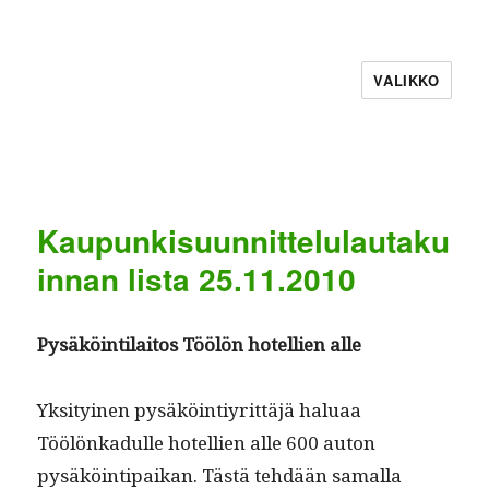
VALIKKO
Kaupunkisuunnittelulautaku
innan lista 25.11.2010
Pysäköin­ti­laitos Töölön hotel­lien alle
Yksi­tyi­nen pysäköin­tiyrit­täjä halu­aa
Töölönkadulle hotel­lien alle 600 auton
pysäköin­tipaikan. Tästä tehdään samal­la