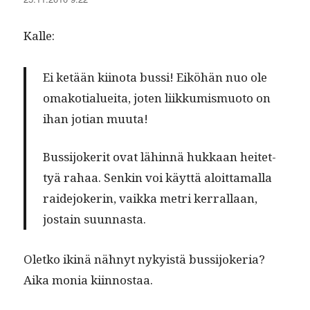
Kalle:
Ei ketään kiino­ta bus­si! Eiköhän nuo ole
omako­tialuei­ta, joten liikku­mis­muo­to on
ihan jot­ian muuta!
Bus­si­joker­it ovat lähin­nä hukkaan heit­et­
tyä rahaa. Senkin voi käyt­tä aloit­ta­mal­la
raide­jok­erin, vaik­ka metri ker­ral­laan,
jostain suunnasta.
Oletko ikinä näh­nyt nyky­istä bus­si­jok­e­ria?
Aika monia kiinnostaa.