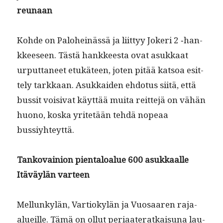
reunaan
Kohde on Palo­heinässä ja liit­tyy Jok­eri 2 ‑han­
kkeeseen. Tästä han­kkeesta ovat asukkaat
urput­ta­neet etukä­teen, joten pitää kat­soa esit­
te­ly tarkkaan. Asukkaiden ehdo­tus siitä, että
bus­sit voisi­vat käyt­tää mui­ta reit­te­jä on vähän
huono, kos­ka yritetään tehdä nopeaa
bussiyhteyttä.
Tanko­vain­ion pien­taloalue 600 asukkaalle
Itäväylän varteen
Mel­lunkylän, Var­tiokylän ja Vuosaaren raja-
alueille. Tämä on ollut peri­aat­er­atkaisuna lau­