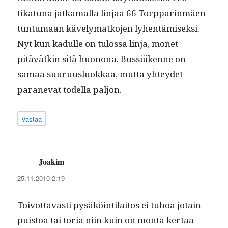
tikatu­na jatka­mal­la lin­jaa 66 Torp­par­in­mäen
tun­tu­maan käve­ly­matko­jen lyhen­tämisek­si.
Nyt kun kadulle on tulos­sa lin­ja, mon­et
pitävätkin sitä huonona. Bus­si­i­ikenne on
samaa suu­ru­us­lu­okkaa, mut­ta yhtey­det
paranevat todel­la paljon.
Vastaa
Joakim
sanoo:
25.11.2010 2:19
Toiv­ot­tavasti pysäköin­ti­laitos ei tuhoa jotain
puis­toa tai toria niin kuin on mon­ta ker­taa