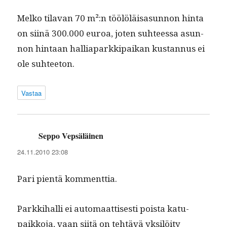
Melko tila­van 70 m²:n töölöläisas­un­non hin­ta
on siinä 300.000 euroa, joten suh­teessa asun­
non hin­taan hal­li­a­parkkipaikan kus­tan­nus ei
ole suhteeton.
Vastaa
Seppo Vepsäläinen
sanoo:
24.11.2010 23:08
Pari pien­tä kommenttia.
Parkki­hal­li ei automaat­tis­es­ti poista katu­
paikko­ja, vaan siitä on tehtävä yksilöi­ty