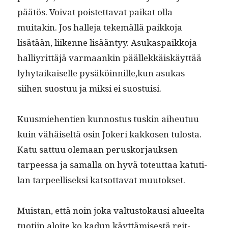
päätös. Voivat pois­tet­ta­vat paikat olla
muitakin. Jos halle­ja tekemäl­lä paikko­ja
lisätään, liikenne lisään­tyy. Asuka­s­paikko­ja
hal­liyrit­täjä var­maankin päällekkäiskäyt­tää
lyhy­taikaiselle pysäköinnille,kun asukas
siihen suos­tuu ja mik­si ei suostuisi.
Kuus­miehen­tien kun­nos­tus tuskin aiheutuu
kuin vähäiseltä osin Jok­eri kakkosen tulosta.
Katu sat­tuu ole­maan perusko­r­jauk­sen
tarpeessa ja samal­la on hyvä toteut­taa katu­ti­
lan tarpeel­lisek­si kat­sot­ta­vat muutokset.
Muis­tan, että noin joka val­tus­tokausi alueelta
tuoti­in aloite ko kadun käyt­tämis­es­tä reit­