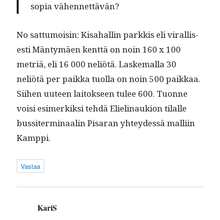
sopia vähennettävän?
No sat­tumoisin: Kisa­hallin parkkis eli viral­lis­
es­ti Män­tymäen kent­tä on noin 160 x 100
metriä, eli 16 000 neliötä. Laske­mal­la 30
neliötä per paik­ka tuol­la on noin 500 paikkaa.
Siihen uuteen laitok­seen tulee 600. Tuonne
voisi esimerkik­si tehdä Elielin­aukion tilalle
bus­siter­mi­naalin Pis­aran yhtey­dessä malli­in
Kamppi.
Vastaa
KariS
sanoo: