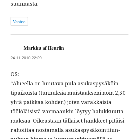
suunnasta.
Vastaa
Markku af Heurlin
sanoo:
24.11.2010 22:29
OS:
“Alueel­la on huu­ta­va pula asukaspysäköin­
tipaikoista (tun­nuk­sia muis­taak­seni noin 2,50
yhtä paikkaa kohden) joten varakkaista
töölöläi­sistä var­maankin löy­tyy halukku­ut­ta
mak­saa. Oikeas­t­aan täl­laiset han­kkeet pitäisi
rahoit­taa nos­ta­mal­la asukaspysäköin­ti­tun­