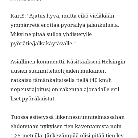
KariS: “Aja­tus hyvä, mut­ta eikö vieläkään
ymmär­retä erot­taa pyöräi­lyä jalanku­lus­ta.
Mik­si ne pitää sul­loa yhdis­tetylle
pyörätie/jalkakäytävälle.”
Asialli­nen kom­ment­ti. Käsit­tääk­seni Helsin­gin
uusien suun­nit­telu­o­hjei­den mukainen
ratkaisu tämänkaltaisel­la tiel­lä (40 km/h
nopeusra­joi­tus) on rak­en­taa ajo­radalle eril­
liset pyöräkaistat.
Tuos­sa esite­tyssä liiken­nesu­un­nitel­mas­sa­han
ehdote­taan nykyisen tien kaven­tamista noin
1,25 metril­lä. Järkeväm­pää olisi pitää tien lev­