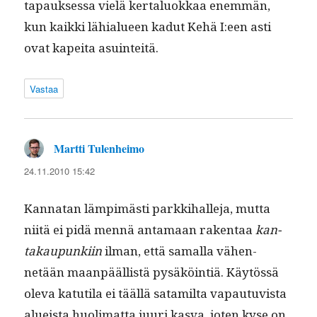
tapauk­ses­sa vielä ker­talu­okkaa enem­män,
kun kaik­ki lähialueen kadut Kehä I:een asti
ovat kapei­ta asuinteitä.
Vastaa
Martti Tulenheimo
sanoo:
24.11.2010 15:42
Kan­natan lämpimästi parkki­halle­ja, mut­ta
niitä ei pidä men­nä anta­maan rak­en­taa
kan­
takaupunki­in
ilman, että samal­la vähen­
netään maan­pääl­listä pysäköin­tiä. Käytössä
ole­va katu­ti­la ei tääl­lä satamil­ta vapau­tu­vista
alueista huoli­mat­ta juuri kas­va, joten kyse on