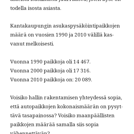
todel­la isos­ta asiasta.
Kan­takaupun­gin asukaspysäköin­tipaikko­jen
määrä on vuosien 1990 ja 2010 välil­lä kas­
vanut melkoisesti.
Vuon­na 1990 paikko­ja oli 14 467.
Vuon­na 2000 paikko­ja oli 17 316.
Vuon­na 2010 paikko­ja on: 20 089.
Voisiko hallin rak­en­tamisen yhtey­dessä sopia,
että autopaikko­jen kokon­ais­määrän on pysyt­
tävä tas­apain­os­sa? Voisiko maan­pääl­lis­ten
paikko­jen määrää samal­la siis sopia
vähennettävän?