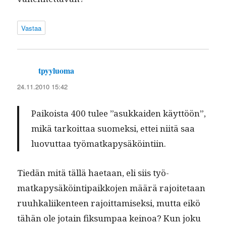
Vastaa
tpyyluoma
sanoo:
24.11.2010 15:42
Paikoista 400 tulee ”asukkaiden käyt­töön”,
mikä tarkoit­taa suomek­si, ettei niitä saa
luovut­taa työmatkapysäköintiin.
Tiedän mitä täl­lä haetaan, eli siis työ­
matkapysäköin­tipaikko­jen määrä rajoite­taan
ruuhkali­iken­teen rajoit­tamisek­si, mut­ta eikö
tähän ole jotain fik­sumpaa keinoa? Kun joku