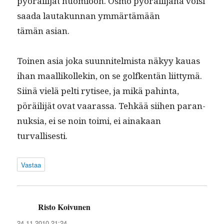
pyöräil­i­jät huomioon. Osmo pyöräil­i­jänä voisi
saa­da lau­takun­nan ymmärtämään
tämän asian.
Toinen asia joka suun­nitelmista näkyy kauas
ihan maal­likollekin, on se golfken­tän liit­tymä.
Siinä vielä pelti rytisee, ja mikä pahin­ta,
pöräil­i­jät ovat vaaras­sa. Tehkää siihen paran­
nuk­sia, ei se noin toi­mi, ei ainakaan
turvallisesti.
Vastaa
Risto Koivunen
sanoo:
24.11.2010 21:24