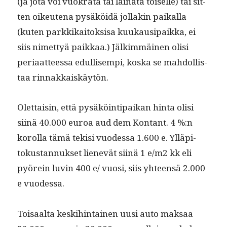
(ja jota voi vuokra­ta tai laina­ta toiselle) tai sit­
ten oikeutena pysäköidä jol­lakin paikalla
(kuten parkkikaitok­sisa kuukausi­paik­ka, ei
siis nimet­tyä paikkaa.) Jälkim­mäi­nen olisi
peri­aat­teessa edullisem­pi, kos­ka se mah­dol­lis­
taa rinnakkaiskäytön.
Olet­taisin, että pysäköin­tipaikan hin­ta olisi
siinä 40.000 euroa aud dem Kon­tant. 4 %:n
korol­la tämä tek­isi vuodessa 1.600 e. Ylläpi­
tokus­tan­nuk­set lienevät siinä 1 e/m2 kk eli
pyörein luvin 400 e/ vuosi, siis yhteen­sä 2.000
e vuodessa.
Toisaal­ta keski­hin­tainen uusi auto mak­saa