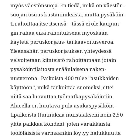
myös väestön­suo­ja. En tiedä, mikä on väestön­
suo­jan osu­us kus­tan­nuk­sista, mut­ta pysäköin­
ti rahoit­taa itse itsen­sä – tässä ei ole kaupun­
gin rahaa eikä rahoituk­se­na myöskään
käytetä perusko­r­jaus- tai kaavoitusveroa.
Yleen­sähän perusko­r­jauk­sen yhtey­dessä
velvoite­taan kiin­teistö rahoit­ta­maan jotain
pysäköin­ti­laitos­ta erään­laise­na raken­
nusverona. Paikoista 400 tulee ”asukkaiden
käyt­töön”, mikä tarkoit­taa suomek­si, ettei
niitä saa luovut­taa työ­matkapysäköin­ti­in.
Alueel­la on huu­ta­va pula asukaspysäköin­
tipaikoista (tun­nuk­sia muis­taak­seni noin 2,50
yhtä paikkaa kohden) joten varakkaista
töölöläi­sistä var­maankin löy­tyy halukku­ut­ta