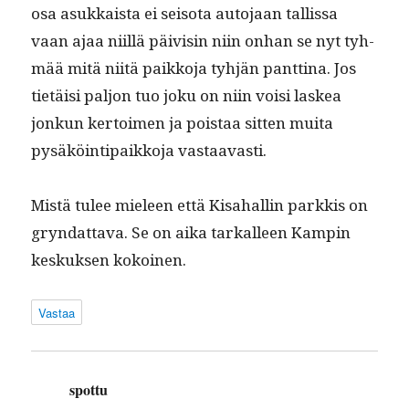
osa asukkaista ei seiso­ta auto­jaan tallis­sa
vaan ajaa niil­lä päivisin niin onhan se nyt tyh­
mää mitä niitä paikko­ja tyhjän pant­ti­na. Jos
tietäisi paljon tuo joku on niin voisi laskea
jonkun ker­toimen ja pois­taa sit­ten mui­ta
pysäköin­tipaikko­ja vastaavasti.
Mis­tä tulee mieleen että Kisa­hallin parkkis on
gryn­dat­ta­va. Se on aika tarkalleen Kampin
keskuk­sen kokoinen.
Vastaa
spottu
sanoo: