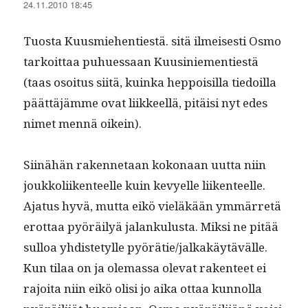
24.11.2010 18:45
Tuos­ta Kuus­miehen­ti­estä. sitä ilmeis­es­ti Osmo
tarkoit­taa puhues­saan Kuusiniemen­ti­estä
(taas osoi­tus siitä, kuin­ka hep­poisil­la tiedoil­la
päät­täjämme ovat liik­keel­lä, pitäisi nyt edes
nimet men­nä oikein).
Siinähän raken­netaan kokon­aan uut­ta niin
joukkoli­iken­teelle kuin kevyelle liiken­teelle.
Aja­tus hyvä, mut­ta eikö vieläkään ymmär­retä
erot­taa pyöräi­lyä jalanku­lus­ta. Mik­si ne pitää
sul­loa yhdis­tetylle pyörätie/jalkakäytävälle.
Kun tilaa on ja ole­mas­sa ole­vat rak­en­teet ei
rajoi­ta niin eikö olisi jo aika ottaa kun­nol­la