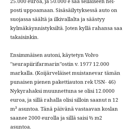
25.000 euroa, ja 50.000 e saa sel­l­aiseen hel­
posti uppoa­maan. Sisäsäi­ly­tyk­sessä auto on
suo­jas­sa säältä ja ilki­val­lal­ta ja säästyy
kylmäkäyn­nistyk­siltä. Joten kyl­lä rahansa saa
takaisinkin.
Ensim­mäisen autoni, käyte­tyn Vol­vo
”seurapiirifarmarin”ostin v. 1977 12.000
markalla. (Koi­järveläiset muis­tanevar tämän
punaisen pienen paket­ti­au­ton rek USN- 46)
Nykyra­hak­si muun­net­tuna se olisi 12.0000
euroa, ja sil­lä rahal­la olisi sil­loin saanut n 12
m² asun­toa. Tänä päivänä vas­taa­van koslan
saa­nee 2000 eurol­la ja sil­lä saisi ½ m2
asuntoa.