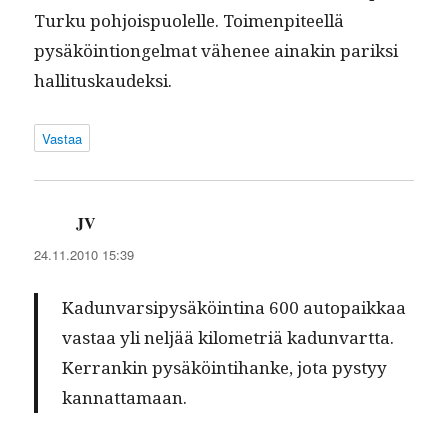
Turku pohjois­puolelle. Toimen­piteel­lä
pysäköin­tion­gel­mat vähe­nee ainakin parik­si
hallituskaudeksi.
Vastaa
JV
sanoo:
24.11.2010 15:39
Kadun­var­sipysäköinti­na 600 autopaikkaa
vas­taa yli neljää kilo­metriä kadun­vart­ta.
Ker­rankin pysäköin­ti­hanke, jota pystyy
kannattamaan.