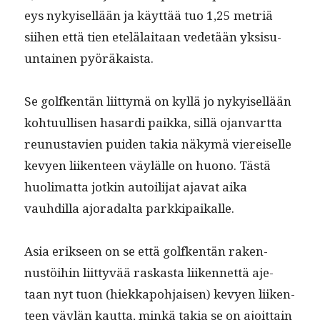
eys nykyisel­lään ja käyt­tää tuo 1,25 metriä
siihen että tien etelälaitaan vede­tään yksisu­
un­tainen pyöräkaista.
Se golfken­tän liit­tymä on kyl­lä jo nykyisel­lään
kohtu­ullisen hasar­di paik­ka, sil­lä ojan­vart­ta
reunus­tavien puiden takia näkymä viereiselle
kevyen liiken­teen väylälle on huono. Tästä
huoli­mat­ta jotkin autoil­i­jat aja­vat aika
vauhdil­la ajo­radal­ta parkkipaikalle.
Asia erik­seen on se että golfken­tän raken­
nustöi­hin liit­tyvää raskas­ta liiken­net­tä aje­
taan nyt tuon (hiekkapo­h­jaisen) kevyen liiken­
teen väylän kaut­ta, minkä takia se on ajoit­tain