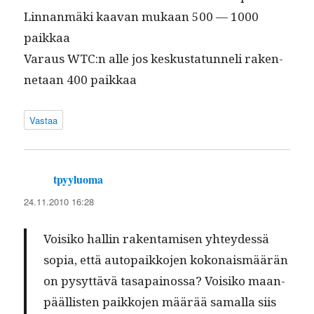
Lin­nan­mä­ki kaa­van mukaan 500 — 1000
paikkaa
Varaus WTC:n alle jos keskus­tatun­neli raken­
netaan 400 paikkaa
Vastaa
tpyyluoma
sanoo:
24.11.2010 16:28
Voisiko hallin rak­en­tamisen yhtey­dessä
sopia, että autopaikko­jen kokon­ais­määrän
on pysyt­tävä tas­apain­os­sa? Voisiko maan­
pääl­lis­ten paikko­jen määrää samal­la siis