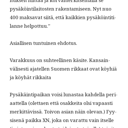
nuk­sen hin­taa ja kor­vamerk­it­semäl­lä se
pysäköin­ti­laitosten rak­en­tamiseen. Nyt nuo
400 mak­sa­vat siitä, että kaikkien pysäköin­ti­ti­
lanne helpottuu.”
Asial­lisen tun­tu­inen ehdotus.
Varakku­us on suh­teelli­nen käsite. Kan­sain­
välis­es­ti ajatellen Suomen rikkaat ovat köy­hiä
ja köy­hät rikkaita
Pysäkäin­tipaikan voisi lunas­taa kahdel­la peri­
aat­tel­la (olet­taen että osakkei­ta olsi vapaasti
merkit­tävis­sä. Toivon asian näin ole­van.) Fyy­
sisenä paik­ka XN, joka on varat­tu vain itselle