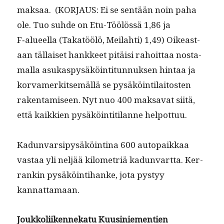
mak­saa. (KORJAUS: Ei se sen­tään noin paha
ole. Tuo suhde on Etu-Töölössä 1,86 ja
F‑alueella (Takatöölö, Meilahti) 1,49) Oikeas­t­
aan täl­laiset han­kkeet pitäisi rahoit­taa nos­ta­
mal­la asukaspysäköin­ti­tun­nuk­sen hin­taa ja
kor­vamerk­it­semäl­lä se pysäköin­ti­laitosten
rak­en­tamiseen. Nyt nuo 400 mak­sa­vat siitä,
että kaikkien pysäköin­ti­ti­lanne helpottuu.
Kadun­var­sipysäköinti­na 600 autopaikkaa
vas­taa yli neljää kilo­metriä kadun­vart­ta. Ker­
rankin pysäköin­ti­hanke, jota pystyy
kannattamaan.
Joukkoli­iken­nekatu Kuusiniemen­tien