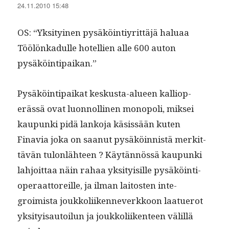
24.11.2010 15:48
OS: “Yksi­tyi­nen pysäköin­tiyrit­täjä halu­aa
Töölönkadulle hotel­lien alle 600 auton
pysäköintipaikan.”
Pysäköin­tipaikat keskus­ta-alueen kalliop­
erässä ovat luon­nolli­nen monop­o­li, mik­sei
kaupun­ki pidä lanko­ja käsis­sään kuten
Finavia joka on saanut pysäköin­nistä merkit­
tävän tulon­läh­teen ? Käytän­nössä kaupun­ki
lahjoit­taa näin rahaa yksi­ty­isille pysäköin­ti­
op­er­aat­tor­eille, ja ilman laitosten inte­
groimista joukkoli­iken­n­ev­erkkoon laat­uerot
yksi­ty­isautoilun ja joukkoli­iken­teen välil­lä