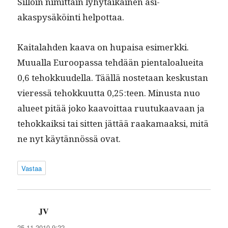
Sil­loin nimit­täin lyhy­taikainen asi­
akaspysäköin­ti helpottaa.
Kaita­lah­den kaa­va on hupaisa esimerk­ki.
Muual­la Euroopas­sa tehdään pien­taloaluei­ta
0,6 tehokku­udel­la. Tääl­lä nos­te­taan keskus­tan
vier­essä tehokku­ut­ta 0,25:teen. Minus­ta nuo
alueet pitää joko kaavoit­taa ruu­tukaavaan ja
tehokkaik­si tai sit­ten jät­tää raaka­maak­si, mitä
ne nyt käytän­nössä ovat.
Vastaa
JV
sanoo:
25.11.2010 9:22