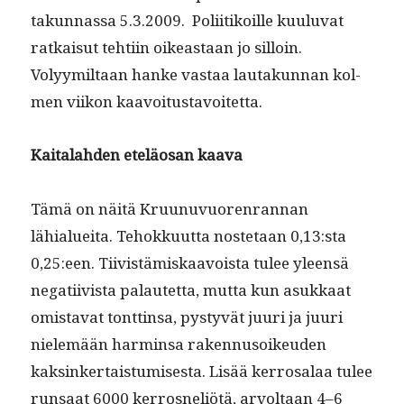
takun­nas­sa 5.3.2009. Poli­itikoille kuu­lu­vat
ratkaisut tehti­in oikeas­t­aan jo sil­loin.
Volyymil­taan han­ke vas­taa lau­takun­nan kol­
men viikon kaavoitustavoitetta.
Kaita­lah­den eteläosan kaava
Tämä on näitä Kru­unuvuoren­ran­nan
lähialuei­ta. Tehokku­ut­ta nos­te­taan 0,13:sta
0,25:een. Tiivistämiskaavoista tulee yleen­sä
negati­ivista palautet­ta, mut­ta kun asukkaat
omis­ta­vat tont­tin­sa, pystyvät juuri ja juuri
nielemään harmin­sa raken­nu­soikeu­den
kaksinker­tais­tu­mis­es­ta. Lisää ker­rosalaa tulee
run­saat 6000 ker­rosneliötä, arvoltaan 4–6