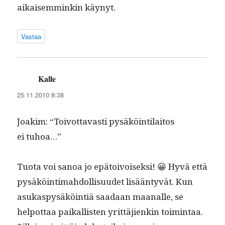
aikaisem­minkin käynyt.
Vastaa
Kalle
sanoo:
25.11.2010 8:38
Joakim: “Toiv­ot­tavasti pysäköin­ti­laitos
ei tuhoa…”
Tuo­ta voi sanoa jo epä­toivoisek­si! 😀 Hyvä että
pysäköin­timah­dol­lisu­udet lisään­tyvät. Kun
asukaspysäköin­tiä saadaan maanalle, se
helpot­taa paikallis­ten yrit­täjienkin toim­intaa.