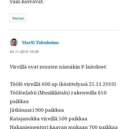
vain kasvavat.
Vastaa
Martti Tulenheimo
sanoo:
24.11.2010 16:08
Vireil­lä ovat muuten nämäkin P‑laitokset:
Töölö vireil­lä 600 ap (käsit­telyssä 25.11.2010)
Töölön­lahti (Musi­ikki­ta­lo) rak­en­teil­la 650
paikkaa
Jätkäsaari 900 paikkaa
Kata­janok­ka vireil­lä 500 paikkaa
Hakaniemen­tori kaa­van mukaan 700 paikkaa