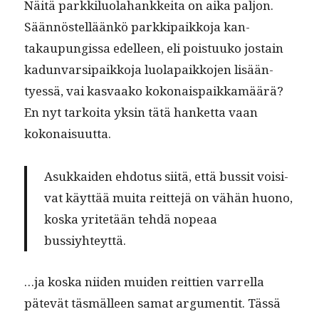
Näitä parkkilu­o­la­hankkei­ta on aika paljon.
Sään­nöstel­läänkö parkkipaikko­ja kan­
takaupungis­sa edelleen, eli pois­tuuko jostain
kadun­var­si­paikko­ja luo­la­paikko­jen lisään­
tyessä, vai kas­vaako kokon­ai­s­paikkamäärä?
En nyt tarkoi­ta yksin tätä han­ket­ta vaan
kokonaisuutta.
Asukkaiden ehdo­tus siitä, että bus­sit voisi­
vat käyt­tää mui­ta reit­te­jä on vähän huono,
kos­ka yritetään tehdä nopeaa
bussiyhteyttä.
…ja kos­ka niiden muiden reit­tien var­rel­la
pätevät täs­mälleen samat argu­men­tit. Tässä