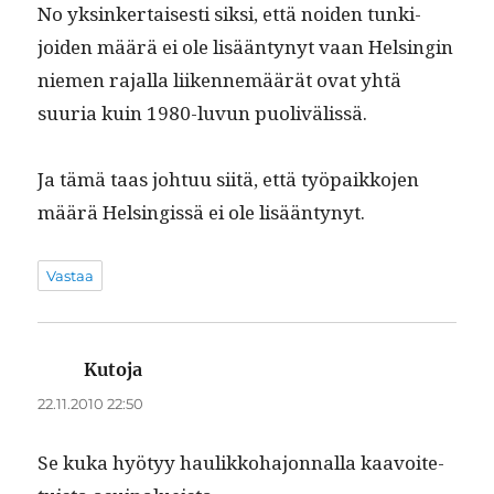
No yksinker­tais­es­ti sik­si, että noiden tunki­
joiden määrä ei ole lisään­tynyt vaan Helsin­gin
niemen rajal­la liiken­nemäärät ovat yhtä
suuria kuin 1980-luvun puolivälissä.
Ja tämä taas johtuu siitä, että työ­paikko­jen
määrä Helsingis­sä ei ole lisääntynyt.
Vastaa
Kutoja
sanoo:
22.11.2010 22:50
Se kuka hyö­tyy haulikko­ha­jon­nal­la kaavoite­