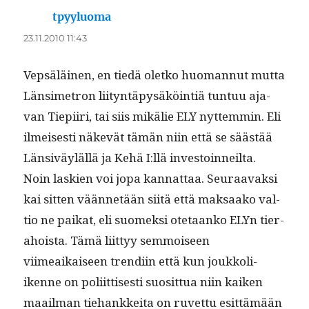
tpyyluoma
sanoo:
23.11.2010 11:43
Vep­säläi­nen, en tiedä oletko huo­man­nut mut­ta
Län­simetron liityn­täpysäköin­tiä tun­tuu aja­
van Tiepi­iri, tai siis mikälie ELY nyt­tem­min. Eli
ilmeis­es­ti näkevät tämän niin että se säästää
Län­siväyläl­lä ja Kehä I:llä investoin­neil­ta.
Noin lask­ien voi jopa kan­nat­taa. Seu­raavak­si
kai sit­ten vään­netään siitä että mak­saako val­
tio ne paikat, eli suomek­si ote­taanko ELYn tier­
a­hoista. Tämä liit­tyy sem­moi­seen
viimeaikaiseen trendi­in että kun joukkoli­
ikenne on poli­it­tis­es­ti suosit­tua niin kaiken
maail­man tiehankkei­ta on ruvet­tu esit­tämään