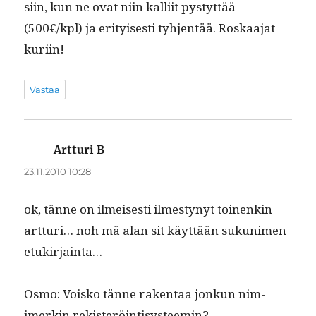
si­in, kun ne ovat niin kalli­it pystyt­tää
(500€/kpl) ja eri­tyis­es­ti tyh­jen­tää. Roskaa­jat
kuriin!
Vastaa
Artturi B
sanoo:
23.11.2010 10:28
ok, tänne on ilmeis­es­ti ilmestynyt toinenkin
art­turi… noh mä alan sit käyt­tään suku­ni­men
etukirjainta…
Osmo: Voisko tänne rak­en­taa jonkun nim­
imerkin rekisteröintisysteemin?