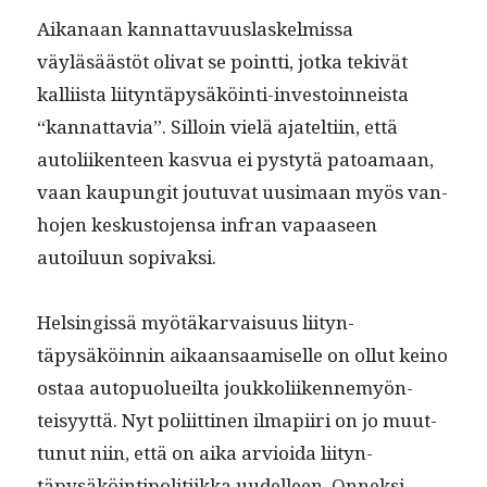
Aikanaan kan­nat­tavu­us­laskelmis­sa
väyläsäästöt oli­vat se point­ti, jot­ka tekivät
kalli­ista liityn­täpysäköin­ti-investoin­neista
“kan­nat­tavia”. Sil­loin vielä ajatelti­in, että
autoli­iken­teen kasvua ei pystytä patoa­maan,
vaan kaupun­git joutu­vat uusi­maan myös van­
ho­jen keskus­to­jen­sa infran vapaaseen
autoilu­un sopivaksi.
Helsingis­sä myötäkar­vaisu­us liityn­
täpysäköin­nin aikaansaamiselle on ollut keino
ostaa autop­uolueil­ta joukkoli­iken­nemyön­
teisyyt­tä. Nyt poli­it­ti­nen ilmapi­iri on jo muut­
tunut niin, että on aika arvioi­da liityn­
täpysäköin­tipoli­ti­ik­ka uudelleen. Onnek­si