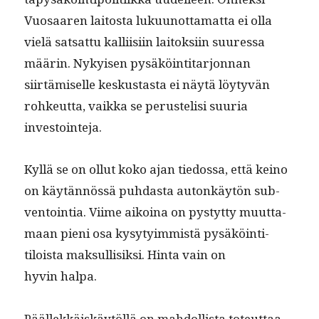
Vuosaaren laitos­ta luku­unot­ta­mat­ta ei olla
vielä sat­sat­tu kalli­isi­in laitok­si­in suures­sa
määrin. Nykyisen pysäköin­ti­tar­jon­nan
siirtämiselle keskus­tas­ta ei näytä löy­tyvän
rohkeut­ta, vaik­ka se perustelisi suuria
investointeja.
Kyl­lä se on ollut koko ajan tiedos­sa, että keino
on käytän­nössä puh­das­ta autonkäytön sub­
ven­toin­tia. Viime aikoina on pystyt­ty muut­ta­
maan pieni osa kysy­ty­im­mistä pysäköin­ti­
tiloista mak­sullisik­si. Hin­ta vain on
hyvin halpa.
Päällekkäiskäytöl­lä on mah­dol­lista toteut­taa