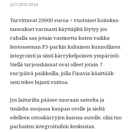
22.11.2010 23:24
Tarvit­ta­vat 20000 euroa + vuo­tuiset hoitokus­
tan­nuk­set var­masti käyt­täjiltä löy­tyy jos
rahal­la saa jotain vastinet­ta kuten vaik­ka
lentoase­man P3-parkin kaltainen kun­nolli­nen
inte­groin­ti ja siisti kär­rykelpoinen ympäristö.
Siel­lä tar­joushin­nat ovat olleet jotain 7
eur/päivä paikkeil­la, jol­la Finavia käsit­tääk­
seni tekee lujasti voittoa.
Jos lai­turil­ta pääsee suo­raan sateelta ja
tuulelta suo­jas­sa kau­pan ovelle ja sieltä
edelleen ostoskär­ry­jen kanssa autolle, olisi tuo
parhait­en inte­groi­tu­i­hin keskus­tan