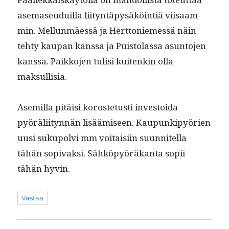
ase­maseuduil­la liityn­täpysäköin­tiä viisaam­
min. Mel­lun­mäessä ja Hert­toniemessä näin
tehty kau­pan kanssa ja Puis­to­las­sa asun­to­jen
kanssa. Paikko­jen tulisi kuitenkin olla
maksullisia.
Asemil­la pitäisi koroste­tusti investoi­da
pyöräli­ityn­nän lisäämiseen. Kaupunkipyörien
uusi sukupolvi mm voitaisi­in suun­nitel­la
tähän sopi­vak­si. Sähköpyöräkan­ta sopii
tähän hyvin.
Vastaa