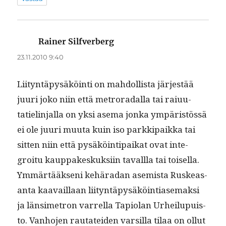
Rainer Silfverberg
sanoo:
23.11.2010 9:40
Liityn­täpysäköin­ti on mah­dol­lista jär­jestää
juuri joko niin että metro­radal­la tai raiu­u­
tatielin­jal­la on yksi ase­ma jon­ka ympäristössä
ei ole juuri muu­ta kuin iso parkkipaik­ka tai
sit­ten niin että pysäköin­tipaikat ovat inte­
groitu kaup­pakeskuk­si­in taval­l­la tai toisel­la.
Ymmärtääk­seni kehäradan asemista Ruskeas­
an­ta kaavail­laan liityn­täpysäköin­ti­ase­mak­si
ja län­simetron var­rel­la Tapi­olan Urheilupuis­
to. Van­ho­jen rautatei­den var­sil­la tilaa on ollut