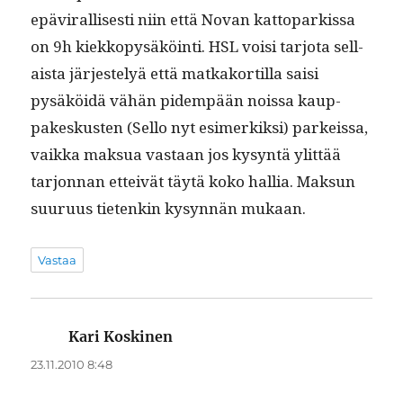
epävi­ral­lis­es­ti niin että Novan kat­toparkissa
on 9h kiekkopy­säköin­ti. HSL voisi tar­jo­ta sel­l­
aista jär­jeste­lyä että matkako­r­tilla saisi
pysäköidä vähän pidem­pään nois­sa kaup­
pakeskusten (Sel­lo nyt esimerkik­si) parkeis­sa,
vaik­ka mak­sua vas­taan jos kysyn­tä ylit­tää
tar­jon­nan etteivät täytä koko hal­lia. Mak­sun
suu­ru­us tietenkin kysyn­nän mukaan.
Vastaa
Kari Koskinen
sanoo:
23.11.2010 8:48