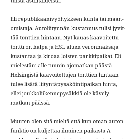
tu­ista asuinalueista.
Eli repub­likaanivyöhyk­keen kun­ta tai maan­
omis­ta­ja. Autoli­ityn­nän kus­tan­nus tulisi jyvit­
tää tont­tien hin­taan. Nyt kauas kaavoitet­tu
tont­ti on hal­pa ja HSL alu­en veron­mak­sa­ja
kus­tan­taa ja kiroaa lois­t­en parkkipaikat. Eli
mielestäni alle tun­nin ajo­matkan päästä
Helsingistä kaavoitet­tu­jen tont­tien hin­taan
tulee lisätä liityn­täpysäköin­tipaikan hin­ta,
ellei joukkoli­iken­nepysäkkiä ole käve­ly­
matkan päässä.
Muuten olen sitä mieltä että kun oman auton
funk­tio on kul­jet­taa ihmi­nen paikas­ta A