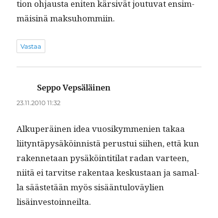
tion ohjaus­ta eniten kär­sivät joutu­vat ensim­
mäis­inä maksuhommiin.
Vastaa
Seppo Vepsäläinen
sanoo:
23.11.2010 11:32
Alku­peräi­nen idea vuosikym­me­nien takaa
liityn­täpysäköin­nistä perus­tui siihen, että kun
raken­netaan pysäköin­ti­ti­lat radan var­teen,
niitä ei tarvitse rak­en­taa keskus­taan ja samal­
la säästetään myös sisään­tuloväylien
lisäinvestoinneilta.