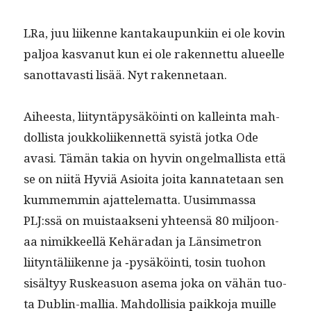
LRa, juu liikenne kan­takaupunki­in ei ole kovin
paljoa kas­vanut kun ei ole raken­net­tu alueelle
san­ot­tavasti lisää. Nyt rakennetaan.
Aiheesta, liityn­täpysäköin­ti on kallein­ta mah­
dol­lista joukkoli­iken­net­tä syistä jot­ka Ode
avasi. Tämän takia on hyvin ongel­mallista että
se on niitä Hyviä Asioi­ta joi­ta kan­nate­taan sen
kum­mem­min ajat­telemat­ta. Uusim­mas­sa
PLJ:ssä on muis­taak­seni yhteen­sä 80 miljoon­
aa nimik­keel­lä Kehäradan ja Län­simetron
liityn­täli­ikenne ja ‑pysäköin­ti, tosin tuo­hon
sisäl­tyy Ruskea­suon ase­ma joka on vähän tuo­
ta Dublin-mallia. Mah­dol­lisia paikko­ja muille