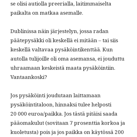
se olisi auti­ol­la pree­ri­al­la, laitim­maiselta
paikalta on matkaa asemalle.
Dublinis­sa näin jär­jeste­lyn, jos­sa radan
päätepysäk­ki oli keskel­lä ei mitään – tai siis
keskel­lä val­tavaa pysäköin­tikent­tää. Kun
autol­la tuli­joille oli oma ase­mansa, ei joudut­tu
uhraa­maan keskeistä maa­ta pysäköin­ti­in.
Vantaankoski?
Jos pysäköin­ti joudu­taan lait­ta­maan
pysäköin­ti­taloon, hin­naksi tulee hel­posti
20 000 euroa/paikka. Jos tästä pitäisi saa­da
pääo­maku­lut (sovi­taan 7 pros­ent­tia korkoa ja
kuo­le­tus­ta) pois ja jos paik­ka on käytössä 200