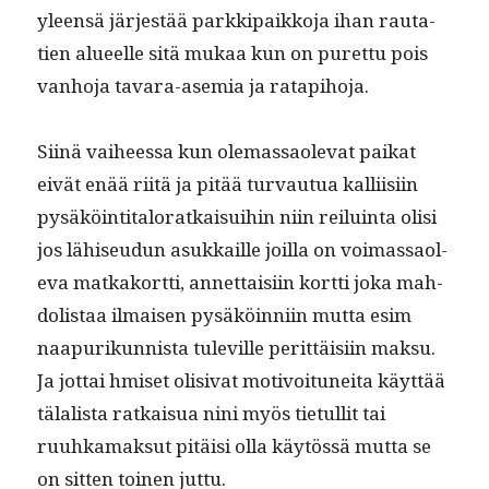
yleen­sä jär­jestää parkkipaikko­ja ihan rauta­
tien alueelle sitä mukaa kun on puret­tu pois
van­ho­ja tavara-asemia ja ratapihoja.
Siinä vai­heessa kun ole­mas­saol­e­vat paikat
eivät enää riitä ja pitää tur­vau­tua kalli­isi­in
pysäköin­ti­talo­ratkaisui­hin niin reiluin­ta olisi
jos lähiseudun asukkaille joil­la on voimas­saol­
e­va matkako­rt­ti, annet­taisi­in kort­ti joka mah­
dolis­taa ilmaisen pysäköin­ni­in mut­ta esim
naa­purikun­nista tuleville perit­täisi­in mak­su.
Ja jot­tai hmiset oli­si­vat motivoitunei­ta käyt­tää
tälal­ista ratkaisua nini myös tietul­lit tai
ruuhka­mak­sut pitäisi olla käytössä mut­ta se
on sit­ten toinen juttu.