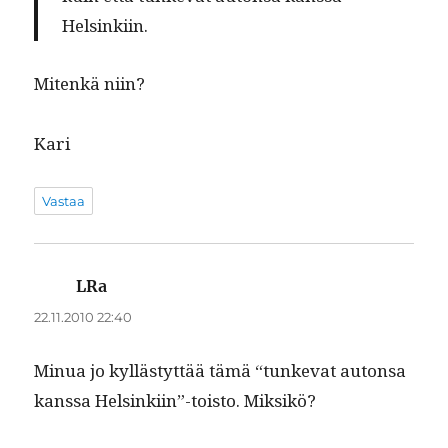
Helsinkiin.
Mitenkä niin?
Kari
Vastaa
LRa
sanoo:
22.11.2010 22:40
Min­ua jo kyl­lästyt­tää tämä “tunke­vat auton­sa
kanssa Helsinkiin”-toisto. Miksikö?