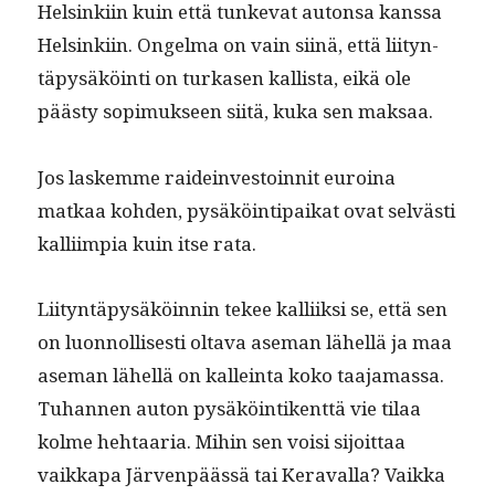
Helsinki­in kuin että tunke­vat auton­sa kanssa
Helsinki­in. Ongel­ma on vain siinä, että liityn­
täpysäköin­ti on turkasen kallista, eikä ole
päästy sopimuk­seen siitä, kuka sen maksaa.
Jos laskemme raidein­vestoin­nit euroina
matkaa kohden, pysäköin­tipaikat ovat selvästi
kalli­impia kuin itse rata.
Liityn­täpysäköin­nin tekee kalli­ik­si se, että sen
on luon­nol­lis­es­ti olta­va ase­man lähel­lä ja maa
ase­man lähel­lä on kallein­ta koko taa­ja­mas­sa.
Tuhan­nen auton pysäköin­tikent­tä vie tilaa
kolme hehtaaria. Mihin sen voisi sijoit­taa
vaikka­pa Jär­ven­päässä tai Ker­aval­la? Vaik­ka