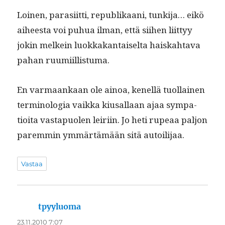
Loinen, parasi­it­ti, repub­likaani, tunki­ja… eikö
aiheesta voi puhua ilman, että siihen liit­tyy
jokin melkein luokkakan­taiselta haiskah­ta­va
pahan ruumiillistuma.
En var­maankaan ole ain­oa, kenel­lä tuol­lainen
ter­mi­nolo­gia vaik­ka kiusal­laan ajaa sym­pa­
tioi­ta vastapuolen leiri­in. Jo heti rupeaa paljon
parem­min ymmärtämään sitä autoilijaa.
Vastaa
tpyyluoma
sanoo:
23.11.2010 7:07