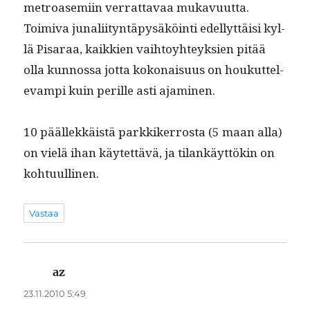
metroasemi­in ver­rat­tavaa mukavu­ut­ta.
Toimi­va junali­ityn­täpysäköin­ti edel­lyt­täisi kyl­
lä Pis­araa, kaikkien vai­h­toy­hteyk­sien pitää
olla kun­nos­sa jot­ta kokon­aisu­us on houkut­tel­
e­vampi kuin per­ille asti ajaminen.
10 päällekkäistä parkkik­er­rosta (5 maan alla)
on vielä ihan käytet­tävä, ja tilankäyt­tökin on
kohtuullinen.
Vastaa
az
sanoo:
23.11.2010 5:49