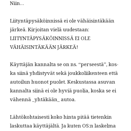
Niin…
Liityn­täpysäköin­nis­sä ei ole vähäis­in­täkään
järkeä. Kir­joi­tan vielä uud­estaan:
LIITYNTÄPYSÄKÖINNISSÄ EI OLE
VÄHÄISINTÄKÄÄN JÄRKEÄ!
Käyt­täjän kannal­ta se on ns. “perseestä”, kos­
ka siinä yhdis­tyvät sekä joukkoli­iken­teen että
autoilun huonot puo­let. Keskus­tas­sa asu­van
kannal­ta siinä ei ole hyviä puo­lia, kos­ka se ei
vähen­nä _yhtäkään_ autoa.
Lähtöko­htais­es­ti koko hin­ta pitää tietenkin
laskut­taa käyt­täjältä. Ja kuten OS:n laskel­ma