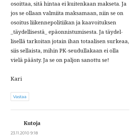
osoit­taa, sitä hin­taa ei kuitenkaan mak­se­ta. Ja
jos se ollaan valmi­ita mak­samaan, niin se on
osoi­tus liiken­nepoli­ti­ikan ja kaavoituk­sen
_täydellisestä_ epäon­nis­tu­mis­es­ta. Ja täy­del­
lisel­lä tarkoi­tan jotain ihan totaalisen surkeaa,
siis sel­l­aista, mihin PK-seudul­lakaan ei olla
vielä päästy. Ja se on paljon san­ot­tu se!
Kari
Vastaa
Kutoja
sanoo:
23.11.2010 9:18