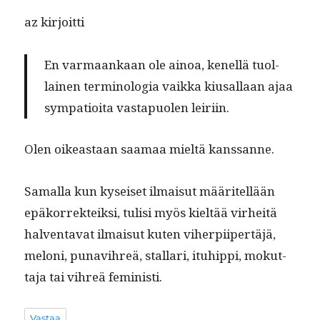
az kir­joit­ti
En var­maankaan ole ain­oa, kenel­lä tuol­
lainen ter­mi­nolo­gia vaik­ka kiusal­laan ajaa
sym­pa­tioi­ta vastapuolen leiriin.
Olen oikeas­t­aan saa­maa mieltä kanssanne.
Samal­la kun kyseiset ilmaisut määritel­lään
epäko­r­rek­teik­si, tulisi myös kieltää virheitä
hal­ven­ta­vat ilmaisut kuten viher­pi­ipertäjä,
mel­oni, punav­ihreä, stal­lari, ituhip­pi, mokut­
ta­ja tai vihreä feministi.
Vastaa