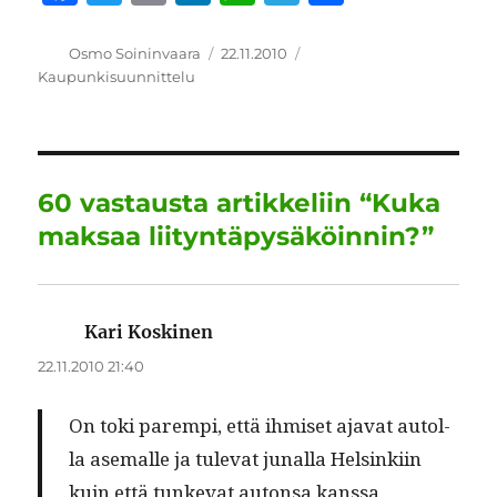
a
w
m
n
h
el
h
c
it
ai
k
at
e
a
Kirjoittaja
Julkaistu
Kategoriat
Osmo Soininvaara
22.11.2010
Kaupunkisuunnittelu
e
te
l
e
s
g
re
b
r
d
A
r
o
I
p
a
o
n
p
m
60 vastausta artikkeliin “Kuka
k
maksaa liityntäpysäköinnin?”
Kari Koskinen
sanoo:
22.11.2010 21:40
On toki parem­pi, että ihmiset aja­vat autol­
la ase­malle ja tule­vat junal­la Helsinki­in
kuin että tunke­vat auton­sa kanssa