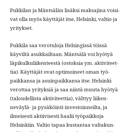
Pukki­lan ja Mäntsälän lisäk­si mak­saji­na voisi­
vat olla myös käyt­täjät itse, Helsin­ki, val­tio ja
yritykset.
Pukki­la saa vero­tu­lo­ja Helsingis­sä töis­sä
käyviltä asukkail­taan. Mäntsälä voi hyö­tyä
läpikulkuli­iken­teestä (ostok­sia ym. aktivi­teet­
tia). Käyt­täjät ovat opti­moi­neet oman työ­
paikkansa ja asuin­paikkansa itse. Helsin­ki
verot­taa yri­tyk­siä ja saa niistä muu­ta hyö­tyä
(taloudel­lista aktivi­teet­tia), vält­tyy liiken­
neväylä- ja pysäköin­ti-investoin­neil­ta, ja
ilmeis­es­ti akti­ivis­es­ti haalii työ­paikko­ja
Helsinki­in. Val­tio tapaa kus­tan­taa val­takun­