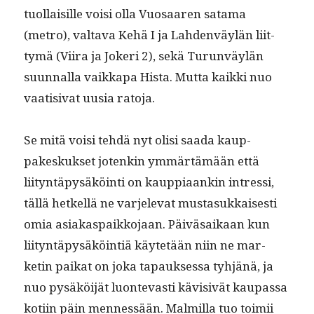
tuol­laisille voisi olla Vuosaaren sata­ma
(metro), val­ta­va Kehä I ja Lah­den­väylän liit­
tymä (Viira ja Jok­eri 2), sekä Turun­väylän
suun­nal­la vaikka­pa Hista. Mut­ta kaik­ki nuo
vaati­si­vat uusia ratoja.
Se mitä voisi tehdä nyt olisi saa­da kaup­
pakeskuk­set jotenkin ymmärtämään että
liityn­täpysäköin­ti on kaup­pi­aankin intres­si,
täl­lä het­kel­lä ne var­jel­e­vat mus­ta­sukkaises­ti
omia asi­aka­s­paikko­jaan. Päivä­saikaan kun
liityn­täpysäköin­tiä käytetään niin ne mar­
ketin paikat on joka tapauk­ses­sa tyhjänä, ja
nuo pysäköi­jät luon­tev­asti kävi­sivät kau­pas­sa
koti­in päin men­nessään. Malmil­la tuo toimii