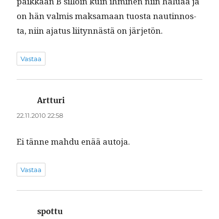
paikkaan B sil­loin kuin ihmi­nen niin halu­aa ja
on hän valmis mak­samaan tuos­ta nautin­nos­
ta, niin aja­tus liityn­nästä on järjetön.
Vastaa
Artturi
sanoo:
22.11.2010 22:58
Ei tänne mah­du enää autoja.
Vastaa
spottu
sanoo: