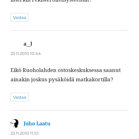
Vastaa
a_l
sanoo:
23.11.2010 10:44
Eikö Ruo­ho­lah­den ostoskeskuk­ses­sa saanut
ainakin joskus pysäköidä matkakortilla?
Vastaa
Juho Laatu
sanoo:
23.11.2010 11:10