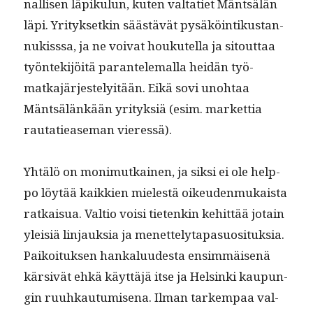
nal­lisen läpiku­lun, kuten val­tati­et Mäntsälän
läpi. Yri­tyk­setkin säästävät pysäköin­tikus­tan­
nukiss­sa, ja ne voivat houkutel­la ja sitout­taa
työn­tek­i­jöitä paran­tele­mal­la hei­dän työ­
matka­jär­jeste­ly­itään. Eikä sovi uno­htaa
Mäntsälänkään yri­tyk­siä (esim. mar­ket­tia
rautatiease­man vieressä).
Yhtälö on mon­imutkainen, ja sik­si ei ole help­
po löytää kaikkien mielestä oikeu­den­mukaista
ratkaisua. Val­tio voisi tietenkin kehit­tää jotain
yleisiä lin­jauk­sia ja menet­te­ly­ta­pa­su­osi­tuk­sia.
Paikoituk­sen han­kalu­ud­es­ta ensim­mäisenä
kär­sivät ehkä käyt­täjä itse ja Helsin­ki kaupun­
gin ruuhkau­tu­mise­na. Ilman tarkem­paa val­