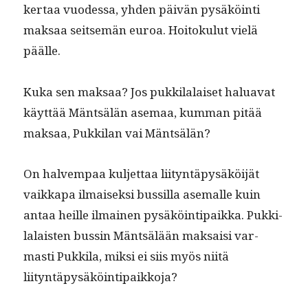
ker­taa vuodessa, yhden päivän pysäköin­ti
mak­saa seit­semän euroa. Hoitoku­lut vielä
päälle.
Kuka sen mak­saa? Jos pukki­lalaiset halu­a­vat
käyt­tää Mäntsälän ase­maa, kum­man pitää
mak­saa, Pukki­lan vai Mäntsälän?
On halvem­paa kul­jet­taa liityn­täpysäköi­jät
vaikka­pa ilmaisek­si bus­sil­la ase­malle kuin
antaa heille ilmainen pysäköin­tipaik­ka. Pukki­
lalais­ten bussin Mäntsälään mak­saisi var­
masti Pukki­la, mik­si ei siis myös niitä
liityntäpysäköintipaikkoja?