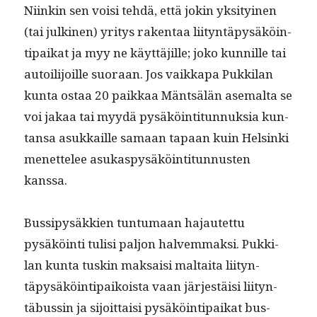
Niinkin sen voisi tehdä, että jokin yksi­tyi­nen
(tai julki­nen) yri­tys rak­en­taa liityn­täpysäköin­
tipaikat ja myy ne käyt­täjille; joko kun­nille tai
autoil­i­joille suo­raan. Jos vaikka­pa Pukki­lan
kun­ta ostaa 20 paikkaa Mäntsälän ase­mal­ta se
voi jakaa tai myy­dä pysäköin­ti­tun­nuk­sia kun­
tansa asukkaille samaan tapaan kuin Helsin­ki
menet­telee asukaspysäköin­ti­tun­nusten
kanssa.
Bus­sipysäkkien tun­tu­maan hajautet­tu
pysäköin­ti tulisi paljon halvem­mak­si. Pukki­
lan kun­ta tuskin mak­saisi mal­tai­ta liityn­
täpysäköin­tipaikoista vaan jär­jestäisi liityn­
täbussin ja sijoit­taisi pysäköin­tipaikat bus­