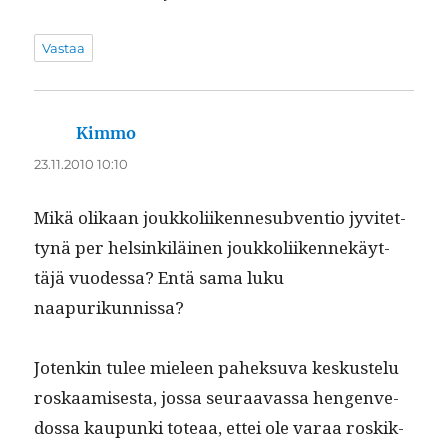
Vastaa
Kimmo
sanoo:
23.11.2010 10:10
Mikä olikaan joukkoli­iken­nesub­ven­tio jyvitet­
tynä per helsinkiläi­nen joukkoli­iken­nekäyt­
täjä vuodessa? Entä sama luku
naapurikunnissa?
Jotenkin tulee mieleen pahek­su­va keskustelu
roskaamis­es­ta, jos­sa seu­raavas­sa hen­genve­
dos­sa kaupun­ki toteaa, ettei ole varaa roskik­