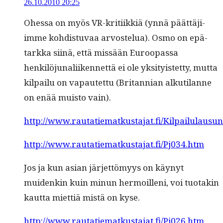
26.10.2010 20:25
Ohes­sa on myös VR-kri­ti­ikkiä (ynnä päät­täji­
imme kohdis­tu­vaa arvostelua). Osmo on epä­
tark­ka siinä, että mis­sään Euroopas­sa
henkilöju­nali­iken­net­tä ei ole yksi­ty­is­tet­ty, mut­ta
kil­pailu on vapautet­tu (Bri­tann­ian alku­ti­lanne
on enää muis­to vain).
http://www.rautatiematkustajat.fi/Kilpailulausu
http://www.rautatiematkustajat.fi/Pj034.htm
Jos ja kun asian jär­jet­tömyys on käynyt
muidenkin kuin min­un her­moil­leni, voi tuo­takin
kaut­ta miet­tiä mis­tä on kyse.
http://www.rautatiematkustajat.fi/Pj026.htm