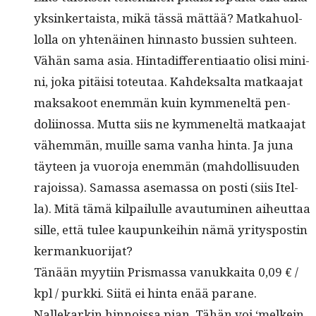
yksinker­taista, mikä tässä mät­tää? Matkahuol­
lol­la on yht­enäi­nen hin­nas­to bussien suh­teen.
Vähän sama asia. Hin­tad­if­fer­en­ti­aa­tio olisi mini­
ni, joka pitäisi toteu­taa. Kahdek­salta matkaa­jat
mak­sakoot enem­män kuin kymmeneltä pen­
doli­inos­sa. Mut­ta siis ne kymmeneltä matkaa­jat
vähem­män, muille sama van­ha hin­ta. Ja juna
täy­teen ja vuoro­ja enem­män (mah­dol­lisu­u­den
rajois­sa). Samas­sa ase­mas­sa on posti (siis Itel­
la). Mitä tämä kil­pailulle avau­tu­mi­nen aiheut­taa
sille, että tulee kaupunkei­hin nämä yri­tys­postin
kermankuorijat?
Tänään myyti­in Pris­mas­sa vanukkai­ta 0,09 € /
kpl / purk­ki. Siitä ei hin­ta enää parane.
Nallekarkin hin­nois­sa pian. Tähän voi ‘melkein