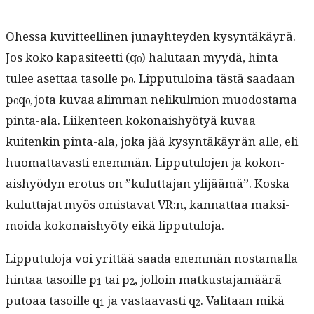
Ohes­sa kuvit­teelli­nen junay­htey­den kysyn­täkäyrä.
Jos koko kap­a­siteet­ti (q
) halu­taan myy­dä, hin­ta
0
tulee aset­taa tasolle p
. Lip­putu­loina tästä saadaan
0
p
q
jota kuvaa
alim­man nelikul­mion muo­dosta­ma
0
0,
pin­ta-ala. Liiken­teen kokon­aishyö­tyä kuvaa
kuitenkin pin­ta-ala, joka jää kysyn­täkäyrän alle, eli
huo­mat­tavasti enem­män. Lip­putu­lo­jen ja kokon­
aishyö­dyn ero­tus on ”kulut­ta­jan yli­jäämä”. Kos­ka
kulut­ta­jat myös omis­ta­vat VR:n, kan­nat­taa mak­si­
moi­da kokon­aishyö­ty eikä lipputuloja.
Lip­putu­lo­ja voi yrit­tää saa­da enem­män nos­ta­mal­la
hin­taa tasoille p
tai p
, jol­loin matkus­ta­jamäärä
1
2
putoaa tasoille q
ja vas­taavasti q
. Val­i­taan mikä
1
2