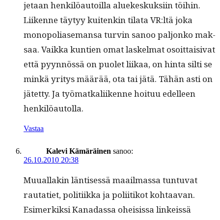
je­taan henkilöau­toil­la aluekeskuk­si­in töi­hin.
Liikenne täy­tyy kuitenkin tila­ta VR:ltä joka
monop­o­liase­mansa turvin sanoo paljonko mak­
saa. Vaik­ka kun­tien omat laskel­mat osoit­taisi­vat
että pyyn­nössä on puo­let liikaa, on hin­ta silti se
minkä yri­tys määrää, ota tai jätä. Tähän asti on
jätet­ty. Ja työ­matkali­ikenne hoituu edelleen
henkilöautolla.
Vastaa
Kalevi Kämäräinen
sanoo:
26.10.2010 20:38
Muual­lakin län­tisessä maail­mas­sa tun­tu­vat
rautati­et, poli­ti­ik­ka ja poli­itikot kohtaa­van.
Esimerkik­si Kanadas­sa ohei­sis­sa linkeis­sä