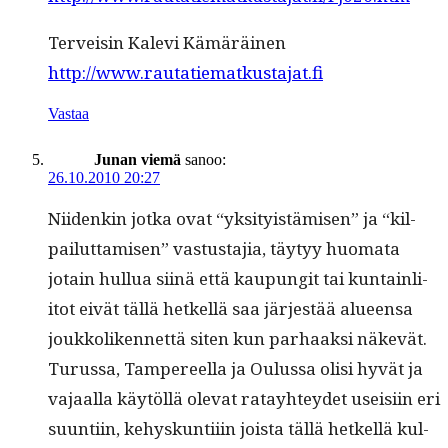
Ter­veisin Kale­vi Kämäräinen
http://www.rautatiematkustajat.fi
Vastaa
Junan viemä
sanoo:
26.10.2010 20:27
Niidenkin jot­ka ovat “yksi­ty­istämisen” ja “kil­
pailut­tamisen” vas­tus­ta­jia, täy­tyy huo­ma­ta
jotain hul­lua siinä että kaupun­git tai kun­tain­li­
itot eivät täl­lä het­kel­lä saa jär­jestää alueen­sa
joukko­liken­net­tä siten kun parhaak­si näkevät.
Turus­sa, Tam­pereel­la ja Oulus­sa olisi hyvät ja
vajaal­la käytöl­lä ole­vat ratay­htey­det useisi­in eri
suun­ti­in, kehyskun­ti­i­in joista täl­lä het­kel­lä kul­