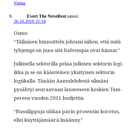
Vastaa
Evert The NeveRest
sanoo:
26.10.2010 21:18
Osmo:
“Täl­lainen hin­noit­telu johtaisi siihen, että mitä
tyh­jem­pi on juna sitä halvem­pia ovat hinnat.”
Julkisel­la sek­to­ril­la pelaa julkisen sek­torin logi­
ik­ka ja se on kään­teinen yksi­tyisen sek­torin
logi­ikalla. Tänään Aamule­hdestä silmäni
pysähtyi seu­raavaan lauseeseen koskien Tam­
pereen vuo­den 2011 budjettia:
“Bus­silip­pu­ja uhkaa parin pros­entin koro­tus,
ellei käyt­täjämäärä lisäänny.”