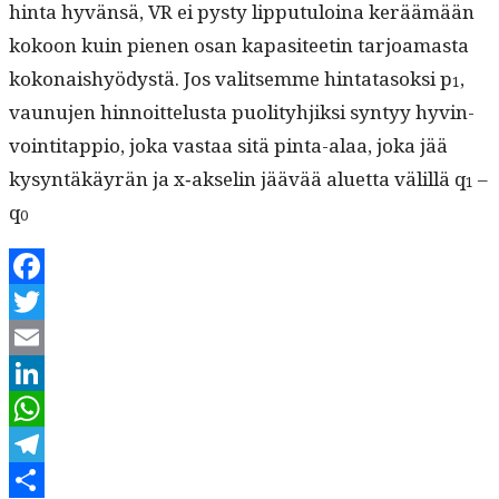
hin­ta hyvän­sä, VR ei pysty lip­putu­loina keräämään
kokoon kuin pienen osan kap­a­siteetin tar­joa­mas­ta
kokon­aishyödys­tä. Jos val­it­semme hin­tata­sok­si p
,
1
vaunu­jen hin­noit­telus­ta puoli­ty­hjik­si syn­tyy hyv­in­
voin­ti­tap­pio, joka vas­taa sitä pin­ta-alaa, joka jää
kysyn­täkäyrän ja x‑akselin jäävää aluet­ta välil­lä q
–
1
q
0
Facebook
Twitter
Email
LinkedIn
WhatsApp
Telegram