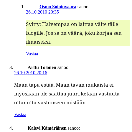
Osmo Soininvaara
sanoo:
26.10.2010 20:35
Sylt­ty: Halvem­paa on lait­taa väite tälle
blogille. Jos se on väärä, joku kor­jaa sen
ilmaiseksi.
Vastaa
Arttu Tolonen
sanoo:
26.10.2010 20:16
Maan tapa estää. Maan tavan mukaista ei
myöskään ole saat­taa juuri ketään vas­tu­u­ta
ottanut­ta vas­tu­useen mistään.
Vastaa
Kalevi Kämäräinen
sanoo: