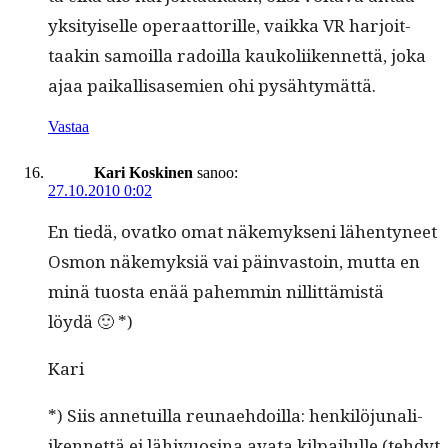
yksi­tyiselle oper­aat­to­rille, vaik­ka VR har­joit­
taakin samoil­la radoil­la kaukoli­iken­net­tä, joka
ajaa paikallisas­emien ohi pysähtymättä.
Vastaa
Kari Koskinen
sanoo:
27.10.2010 0:02
En tiedä, ovatko omat näke­myk­seni lähen­tyneet
Osmon näke­myk­siä vai päin­vas­toin, mut­ta en
minä tuos­ta enää pahem­min nil­lit­tämistä
löydä 🙂 *)
Kari
*) Siis anne­tu­il­la reunae­hdoil­la: henkilöju­nali­
iken­net­tä ei lähivu­osi­na ava­ta kil­pailulle (tehdyt