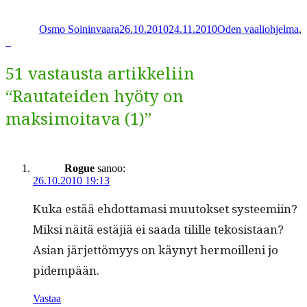
Kirjoittaja
Julkaistu
Kategoriat
Share
Osmo Soininvaara
26.10.2010
24.11.2010
Oden vaaliohjelma
,
_
51 vastausta artikkeliin
“Rautateiden hyöty on
maksimoitava (1)”
Rogue
sanoo:
26.10.2010 19:13
Kuka estää ehdot­ta­masi muu­tok­set sys­teemi­in?
Mik­si näitä estäjiä ei saa­da tilille teko­sis­taan?
Asian jär­jet­tömyys on käynyt her­moil­leni jo
pidempään.
Vastaa