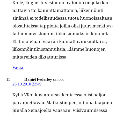
Kalle, Rogue: Investoin­nit ratoi­hin on joko kan­
nat­tavia tai kan­nat­ta­mat­to­mia, liiken­nöin­ti
sinän­sä ei todel­lisu­udessa tuo­ta huonois­sakaan
olo­suhteis­sa tap­pi­oi­ta joil­la olisi juuri merk­i­tys­
tä tuon investoin­nin takaisin­mak­sun kannal­ta.
Eli tui­jote­taan väärää kan­nat­tavu­us­mit­taria,
liiken­nöin­tikus­tan­nuk­sia. Elämme huono­jen
mittarei­den diktatuurissa.
Vastaa
Daniel Federley
sanoo:
26.10.2010 23:49
Kyl­lä VR:n kus­tan­nus­rak­en­teessa olisi paljon
paran­net­tavaa. Matkustin per­jan­taina taa­ja­ma­
ju­nal­la Seinäjoelta Vaasaan. Viisi­vaunuises­sa