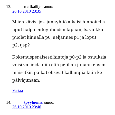
matkailija
sanoo:
26.10.2010 23:35
Miten kävisi jos, junay­htiö alka­isi hin­noitel­la
liput hal­pa­len­toy­htiöi­den tapaan, ts. vaik­ka
puo­let hin­nal­la p0, neljännes p1 ja lop­ut
p2, tjsp?
Koke­mus­peräis­es­ti hin­to­ja p0-p2 ja osuuk­sia
voisi var­i­oi­da niin että pe-illan junaan ensim­
mäisetkin paikat oli­si­vat kalli­impia kuin ke-
päiväjunaan.
Vastaa
tpyyluoma
sanoo:
26.10.2010 23:46