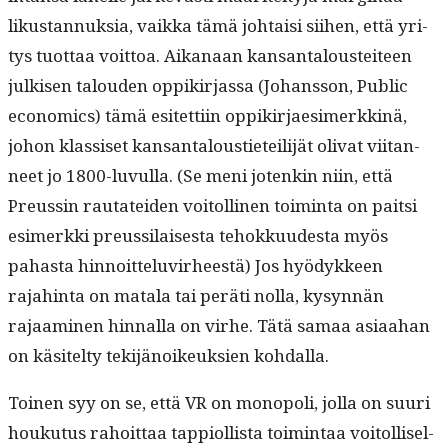
likus­tan­nuk­sia, vaik­ka tämä johtaisi siihen, että yri­
tys tuot­taa voit­toa. Aikanaan kansan­talousteit­een
julkisen talouden oppikir­jas­sa (Johans­son, Pub­lic
eco­nom­ics) tämä esitet­ti­in oppikir­jaes­imerkkinä,
johon klas­siset kansan­talousti­eteil­i­jät oli­vat viitan­
neet jo 1800-luvul­la. (Se meni jotenkin niin, että
Preussin rautatei­den voitolli­nen toim­inta on pait­si
esimerk­ki preussi­lais­es­ta tehokku­ud­es­ta myös
pahas­ta hin­noit­telu­virheestä) Jos hyödyk­keen
rajahin­ta on mata­la tai peräti nol­la, kysyn­nän
rajaami­nen hin­nal­la on virhe. Tätä samaa asi­aa­han
on käsitel­ty tek­i­jänoikeuk­sien kohdalla.
Toinen syy on se, että VR on monop­o­li, jol­la on suuri
houku­tus rahoit­taa tap­pi­ol­lista toim­intaa voitol­lisel­