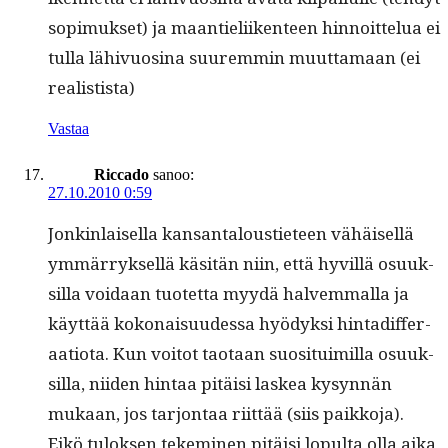
sopimuk­set) ja maantieli­iken­teen hin­noit­telua ei
tul­la lähivu­osi­na suurem­min muut­ta­maan (ei
realistista)
Vastaa
Riccado
sanoo:
27.10.2010 0:59
Jonkin­laisel­la kansan­talousti­eteen vähäisel­lä
ymmär­ryk­sel­lä käsitän niin, että hyvil­lä osuuk­
sil­la voidaan tuotet­ta myy­dä halvem­mal­la ja
käyt­tää kokon­aisu­udessa hyödyk­si hin­tad­if­fer­
aa­tio­ta. Kun voitot tao­taan suosi­tu­imil­la osuuk­
sil­la, niiden hin­taa pitäisi laskea kysyn­nän
mukaan, jos tar­jon­taa riit­tää (siis paikko­ja).
Eikö tulok­sen tekem­i­nen pitäisi lop­ul­ta olla aika