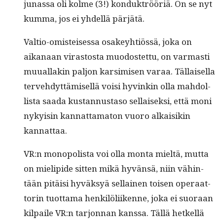
junas­sa oli kolme (3!) kon­duk­trööriä. On se nyt
kum­ma, jos ei yhdel­lä pärjätä.
Val­tio-omis­teises­sa osakey­htiössä, joka on
aikanaan viras­tos­ta muo­dostet­tu, on var­masti
muual­lakin paljon kar­simisen varaa. Täl­laisel­la
ter­ve­hdyt­tämisel­lä voisi hyvinkin olla mah­dol­
lista saa­da kus­tan­nus­ta­so sel­l­aisek­si, että moni
nyky­isin kan­nat­tam­a­ton vuoro alka­isikin
kannattaa.
VR:n monop­o­lista voi olla mon­ta mieltä, mut­ta
on mielipi­de sit­ten mikä hyvän­sä, niin vähin­
tään pitäisi hyväksyä sel­l­ainen toisen oper­aat­
torin tuot­ta­ma henkilöli­ikenne, joka ei suo­raan
kil­paile VR:n tar­jon­nan kanssa. Täl­lä het­kel­lä