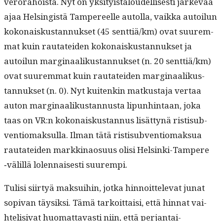
verora­hoista. Nyt on yksi­ty­istaloudel­lis­es­ti järkevää
ajaa Helsingistä Tam­pereelle autol­la, vaik­ka autoilun
kokon­aiskus­tan­nuk­set (45 senttiä/km) ovat suurem­
mat kuin rautatei­den kokon­aiskus­tan­nuk­set ja
autoilun mar­gin­aa­likus­tan­nuk­set (n. 20 senttiä/km)
ovat suurem­mat kuin rautatei­den mar­gin­aa­likus­
tan­nuk­set (n. 0). Nyt kuitenkin matkus­ta­ja ver­taa
auton mar­gin­aa­likus­tan­nus­ta lipun­hin­taan, joka
taas on VR:n kokon­aiskus­tan­nus lisät­tynä ris­tisub­
ven­tiomak­sul­la. Ilman tätä ris­tisub­ven­tiomak­sua
rautatei­den markki­nao­su­us olisi Helsin­ki-Tam­pere
‑välil­lä lolen­nais­es­ti suurempi.
Tulisi siir­tyä mak­sui­hin, jot­ka hin­noit­tel­e­vat junat
sopi­van täysik­si. Tämä tarkoit­taisi, että hin­nat vai­
htelisi­vat huo­mat­tavasti niin, että per­jan­tai-