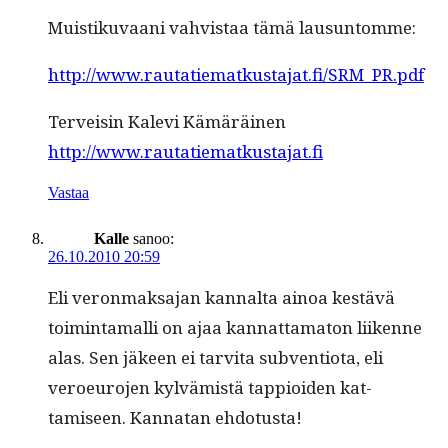
Muis­tiku­vaani vahvis­taa tämä lausuntomme:
http://www.rautatiematkustajat.fi/SRM_PR.pdf
Ter­veisin Kale­vi Kämäräinen
http://www.rautatiematkustajat.fi
Vastaa
Kalle
sanoo:
26.10.2010 20:59
Eli veron­mak­sa­jan kannal­ta ain­oa kestävä
toim­inta­malli on ajaa kan­nat­tam­a­ton liikenne
alas. Sen jäkeen ei tarvi­ta sub­ven­tio­ta, eli
veroeu­ro­jen kylvämistä tap­pi­oiden kat­
tamiseen. Kan­natan ehdotusta!