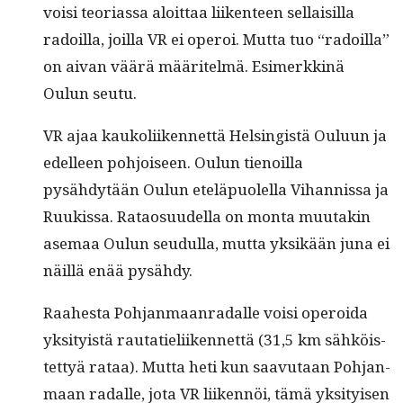
voisi teo­ri­as­sa aloit­taa liiken­teen sel­l­aisil­la
radoil­la, joil­la VR ei oper­oi. Mut­ta tuo “radoil­la”
on aivan väärä määritelmä. Esimerkkinä
Oulun seutu.
VR ajaa kaukoli­iken­net­tä Helsingistä Oulu­un ja
edelleen pohjoiseen. Oulun tienoil­la
pysähdytään Oulun eteläpuolel­la Vihan­nis­sa ja
Ruukissa. Ratao­su­udel­la on mon­ta muu­takin
ase­maa Oulun seudul­la, mut­ta yksikään juna ei
näil­lä enää pysähdy.
Raa­h­es­ta Poh­jan­maan­radalle voisi oper­oi­da
yksi­ty­istä rautatieli­iken­net­tä (31,5 km sähköis­
tet­tyä rataa). Mut­ta heti kun saavu­taan Poh­jan­
maan radalle, jota VR liiken­nöi, tämä yksi­tyisen