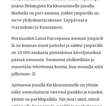
joskus Helsingistä Kirkkon­um­melle junal­la.
Matkalla on pari ase­maa, joiden ympäril­lä on
ter­ve yhdyskun­tarakenne: Lep­pä­vaara
(varauksin) ja Kauniainen.
Nor­maal­isti Län­si-Euroopas­sa ase­man ympäril­
lä on kun­nan muut palve­lut ja niiden ympäril­lä
on 10 000 asukas­ta pien­talois­sa käve­ly­matkan
päässä ase­mas­ta. Suomes­sa yhdis­tel­lään jo
ennestään tehot­to­mia kun­tia, kun muual­la niitä
pilkotaan. 😉
Ajet­taes­sa junal­la Kirkkon­um­melle on yleisin
näky ase­malai­turin vier­essä pusikko ja toisek­si
yleisin on parkkipaik­ka. Siis juuri siinä, mis­sä