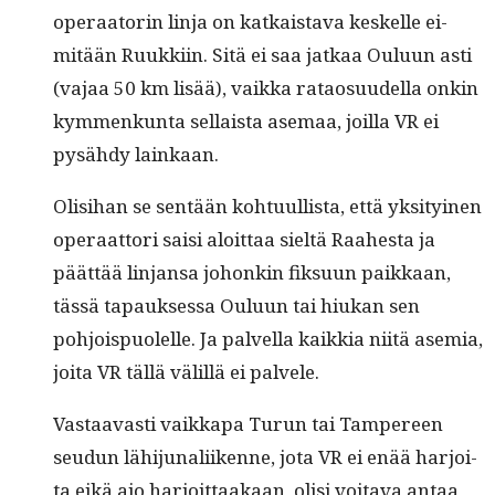
oper­aa­torin lin­ja on katkaista­va keskelle ei-
mitään Ruukki­in. Sitä ei saa jatkaa Oulu­un asti
(vajaa 50 km lisää), vaik­ka ratao­su­udel­la onkin
kym­menkun­ta sel­l­aista ase­maa, joil­la VR ei
pysähdy lainkaan.
Olisi­han se sen­tään kohtu­ullista, että yksi­tyi­nen
oper­aat­tori saisi aloit­taa sieltä Raa­h­es­ta ja
päät­tää lin­jansa johonkin fik­su­un paikkaan,
tässä tapauk­ses­sa Oulu­un tai hiukan sen
pohjois­puolelle. Ja palvel­la kaikkia niitä asemia,
joi­ta VR täl­lä välil­lä ei palvele.
Vas­taavasti vaikka­pa Turun tai Tam­pereen
seudun lähi­ju­nali­ikenne, jota VR ei enää har­joi­
ta eikä aio har­joit­taakaan, olisi voita­va antaa