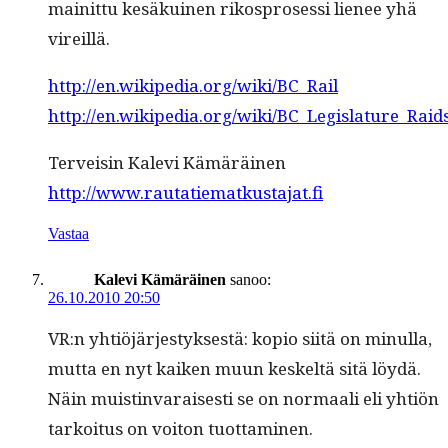
mainit­tu kesäkuinen rikospros­es­si lie­nee yhä
vireillä.
http://en.wikipedia.org/wiki/BC_Rail
http://en.wikipedia.org/wiki/BC_Legislature_Raid
Ter­veisin Kale­vi Kämäräinen
http://www.rautatiematkustajat.fi
Vastaa
Kalevi Kämäräinen
sanoo:
26.10.2010 20:50
VR:n yhtiöjärjestyk­ses­tä: kopio siitä on min­ul­la,
mut­ta en nyt kaiken muun keskeltä sitä löy­dä.
Näin muistin­varais­es­ti se on nor­maali eli yhtiön
tarkoi­tus on voiton tuottaminen.