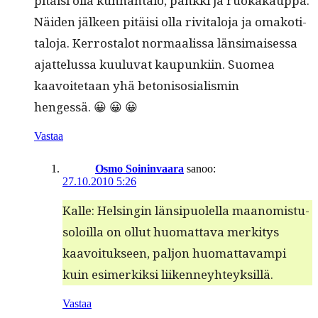
pitäisi olla kun­nan­ta­lo, pank­ki ja ruokakaup­pa.
Näi­den jäl­keen pitäisi olla riv­i­talo­ja ja omakoti­
talo­ja. Ker­rostalot nor­maalis­sa län­si­maises­sa
ajat­telus­sa kuu­lu­vat kaupunki­in. Suomea
kaavoite­taan yhä beton­isosial­is­min
hengessä. 😀 😀 😀
Vastaa
Osmo Soininvaara
sanoo:
27.10.2010 5:26
Kalle: Helsin­gin län­sipuolel­la maan­omis­tu­
soloil­la on ollut huo­mat­ta­va merk­i­tys
kaavoituk­seen, paljon huo­mat­tavampi
kuin esimerkik­si liikenneyhteyksillä.
Vastaa