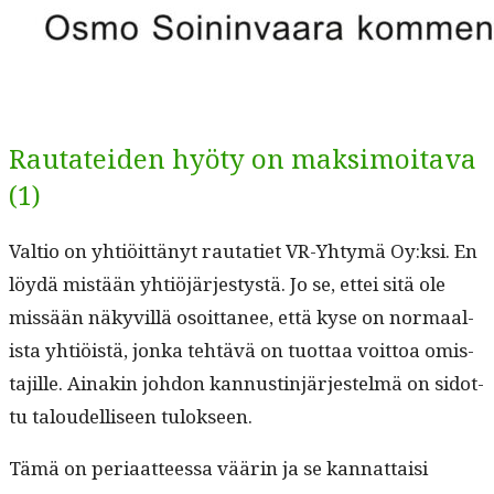
Rautateiden hyöty on maksimoitava
(1)
Val­tio on yhtiöit­tänyt rautati­et VR-Yhtymä Oy:ksi. En
löy­dä mis­tään yhtiöjärjestys­tä. Jo se, ettei sitä ole
mis­sään näkyvil­lä osoit­ta­nee, että kyse on nor­maal­
ista yhtiöistä, jon­ka tehtävä on tuot­taa voit­toa omis­
ta­jille. Ainakin johdon kan­nustin­jär­jestelmä on sidot­
tu taloudel­liseen tulokseen.
Tämä on peri­aat­teessa väärin ja se kan­nat­taisi