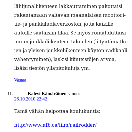
lähi­ju­nali­iken­teen lakkaut­ta­mi­nen pakot­taisi
rak­en­ta­maan val­ta­van maanalaisen moot­tori­
tie- ja parkkilu­olaverkos­ton, jot­ta kaikille
autoille saataisi­in tilaa. Se myös rom­ah­dut­taisi
muun joukkoli­iken­teen talouden (liityn­tä­matko­
jen ja yleisen joukkoli­iken­teen käytön radikaali
vähen­tymi­nen), lask­isi kiin­teistö­jen arvoa,
lisäisi tiestön ylläpi­toku­lu­ja ym.
Vastaa
Kalevi Kämäräinen
sanoo:
26.10.2010 22:42
Tämä vähän helpot­taa koulukuntia:
http://www.nfb.ca/film/railrodder/