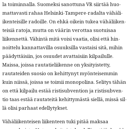
la toimin­nal­la. Suomek­si san­ot­tuna VR siirtää huo­
mat­tavasti rahaa Helsin­ki-Tam­pere-radal­ta vähäli­
iken­teisille radoille. On ehkä oikein tukea vähäli­iken­
teisiä rato­ja, mut­ta on väärin verot­taa suo­tu­isaa
liiken­net­tä. Vähin­tä mitä voisi vaa­tia, olisi että hin­
noit­telu kan­nat­tavil­la osuuk­sil­la vas­taisi sitä, mihin
päädyt­täisi­in, jos osu­udet avat­taisi­in kil­pailulle.
Mais­sa, jois­sa rautatieli­ikenne on yksi­ty­is­tet­ty,
rautatei­den suo­sio on kehit­tynyt myön­teisem­min
kuin niis­sä, jois­sa se toimii monop­o­li­na. Seli­tys tähän
on että kil­pailu estää ris­tisub­ven­tion ja ris­tisub­ven­
tio taas estää rautateitä kehit­tymästä siel­lä, mis­sä sil­
lä olisi parhaat edellytykset.
Vähäli­iken­teisen liiken­teen tuki pitää mak­saa