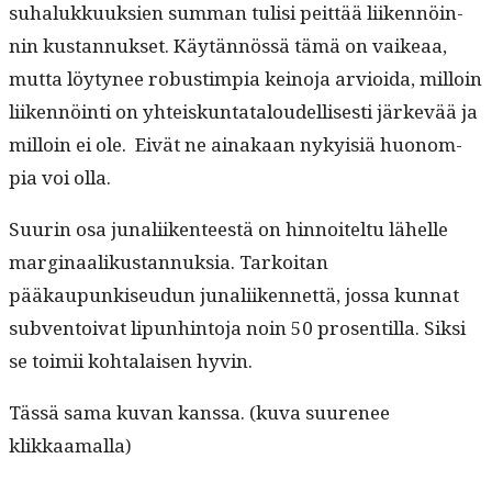
suhalukkuuk­sien sum­man tulisi peit­tää liiken­nöin­
nin kus­tan­nuk­set. Käytän­nössä tämä on vaikeaa,
mut­ta löy­tynee robustimpia keino­ja arvioi­da, mil­loin
liiken­nöin­ti on yhteiskun­tat­aloudel­lis­es­ti järkevää ja
mil­loin ei ole. Eivät ne ainakaan nyky­isiä huonom­
pia voi olla.
Suurin osa junali­iken­teestä on hin­noitel­tu lähelle
mar­gin­aa­likus­tan­nuk­sia. Tarkoi­tan
pääkaupunkiseudun junali­iken­net­tä, jos­sa kun­nat
sub­ven­toi­vat lipun­hin­to­ja noin 50 pros­en­til­la. Sik­si
se toimii kohta­laisen hyvin.
Tässä sama kuvan kanssa. (kuva suure­nee
klikkaamalla)