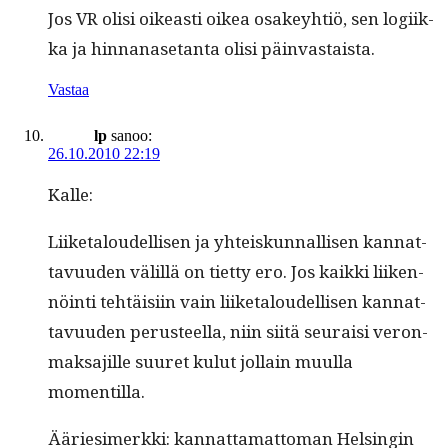
Jos VR olisi oikeasti oikea osakey­htiö, sen logi­ik­
ka ja hin­nanase­tan­ta olisi päinvastaista.
Vastaa
lp
sanoo:
26.10.2010 22:19
Kalle:
Liike­taloudel­lisen ja yhteiskun­nal­lisen kan­nat­
tavu­u­den välil­lä on tiet­ty ero. Jos kaik­ki liiken­
nöin­ti tehtäisi­in vain liike­taloudel­lisen kan­nat­
tavu­u­den perus­teel­la, niin siitä seu­raisi veron­
mak­sajille suuret kulut jol­lain muul­la
momentilla.
Ääries­imerk­ki: kan­nat­ta­mat­toman Helsin­gin