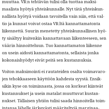
muut­taa. VR:n tehtävän tulisi olla tuot­taa mak­si­
maal­ista hyö­tyä yhteiskun­nalle. Nyt tätä yhteiskun­
nal­lista hyö­tyä voidaan tavoitel­la vain niin, että val­
tio ja kun­nat voivat ostaa VR:ltä kan­nat­tam­a­ton­ta
liiken­net­tä. Suurin menetet­ty yhteiskun­nalli­nen hyö­
ty sisäl­tyy kuitenkin kan­nat­tavaan liiken­teeseen, sen
väärin hin­noit­telu­un. Tuo kan­nat­tam­a­ton liikenne
on usein aidosti kan­nat­tam­a­ton­ta, sel­l­aista jon­ka
kokon­aishyödyt eivät peitä sen kustannuksia.
Voiton mak­si­moin­ti ei rautatei­den osalta voimavaro­
jen tehokkaaseen käyt­töön kahdes­ta syys­tä. Ensik­
sikin kyse on toimin­nas­ta, jos­sa on korkeat kiin­teät
kus­tan­nuk­set ja usein mata­lat muut­tuvat kus­tan­
nuk­set. Täl­laisen yhtiön tulisi saa­da hin­noitel­la toim­
intansa lähelle järkevästi määritel­tyjä mar­gin­aa­