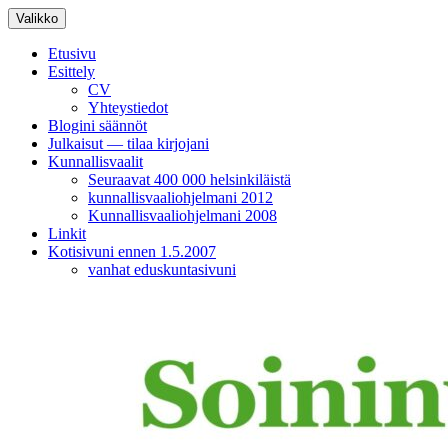
Siirry
Valikko
sisältöön
Etusivu
Esittely
CV
Yhteystiedot
Blogini säännöt
Julkaisut — tilaa kirjojani
Kunnallisvaalit
Seuraavat 400 000 helsinkiläistä
kunnallisvaaliohjelmani 2012
Kunnallisvaaliohjelmani 2008
Linkit
Kotisivuni ennen 1.5.2007
vanhat eduskuntasivuni