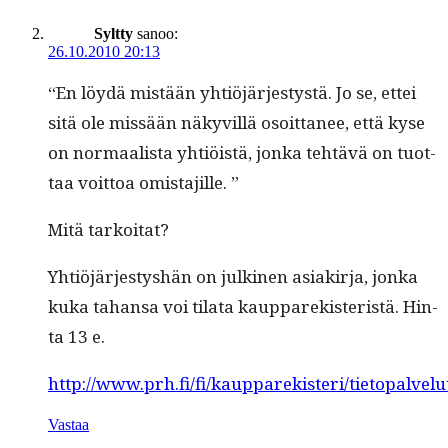
Syltty
sanoo:
26.10.2010 20:13
“En löy­dä mis­tään yhtiöjärjestys­tä. Jo se, ettei
sitä ole mis­sään näkyvil­lä osoit­ta­nee, että kyse
on nor­maal­ista yhtiöistä, jon­ka tehtävä on tuot­
taa voit­toa omistajille. ”
Mitä tarkoi­tat?
Yhtiöjärjestyshän on julki­nen asi­akir­ja, jon­ka
kuka tahansa voi tila­ta kaup­parek­ister­istä. Hin­
ta 13 e.
http://www.prh.fi/fi/kaupparekisteri/tietopalvelut
Vastaa