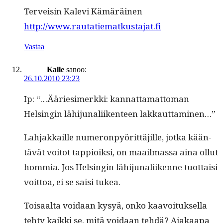
Ter­veisin Kale­vi Kämäräinen
http://www.rautatiematkustajat.fi
Vastaa
Kalle
sanoo:
26.10.2010 23:23
Ip: “…Ääries­imerk­ki: kan­nat­ta­mat­toman
Helsin­gin lähi­ju­nali­iken­teen lakkauttaminen…”
Lah­jakkaille numeron­pyörit­täjille, jot­ka kään­
tävät voitot tap­pi­oik­si, on maail­mas­sa aina ollut
hom­mia. Jos Helsin­gin lähi­ju­nali­ikenne tuot­taisi
voit­toa, ei se saisi tukea.
Toisaal­ta voidaan kysyä, onko kaavoituk­sel­la
tehty kaik­ki se, mitä voidaan tehdä? Ajakaa­pa