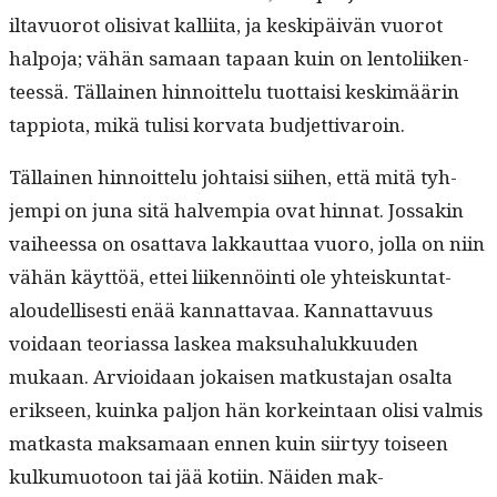
iltavuorot oli­si­vat kalli­ita, ja keskipäivän vuorot
halpo­ja; vähän samaan tapaan kuin on lentoli­iken­
teessä. Täl­lainen hin­noit­telu tuot­taisi keskimäärin
tap­pi­o­ta, mikä tulisi kor­va­ta budjettivaroin.
Täl­lainen hin­noit­telu johtaisi siihen, että mitä tyh­
jem­pi on juna sitä halvem­pia ovat hin­nat. Jos­sakin
vai­heessa on osat­ta­va lakkaut­taa vuoro, jol­la on niin
vähän käyt­töä, ettei liiken­nöin­ti ole yhteiskun­tat­
aloudel­lis­es­ti enää kan­nat­tavaa. Kan­nat­tavu­us
voidaan teo­ri­as­sa laskea mak­suhalukku­u­den
mukaan. Arvioidaan jokaisen matkus­ta­jan osalta
erik­seen, kuin­ka paljon hän korkein­taan olisi valmis
matkas­ta mak­samaan ennen kuin siir­tyy toiseen
kulku­muo­toon tai jää koti­in. Näi­den mak­